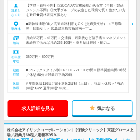
【学歴・資格不問】◎2DCADの実務経験がある方（年数・製品
ジャンル不問）◎大手グループの安定した環境で長く働きたい方
対象と
を歓迎◆資格取得支援あり
なる方
■新幹線通勤OK／高速道路利用もOK（交通費支給） ＜三原勤
務！転勤なし＞ 広島県三原市糸崎南一丁…
勤務地
月給35万円～41万円＋交通費、残業代など諸手当※マネジメント
未経験であれば月給253,100円～※月給は経験・能力…
給与
360万円～600万円
初年度
年収
# フレックスタイム制※6：00～21：00の間※標準労働時間8時間
勤務
時間
／休憩:60分※残業月平均20時…
# 年間休日126日# 完全週休2日制（土日）、祝日＜休暇＞* 有給
休日
休暇
休暇* GW* 夏季休暇* 年末…
求人詳細を見る
気になる
株式会社アイリックコーポレーション | 【保険クリニック】東証グロース上
場／残業月6h程／定着率95％