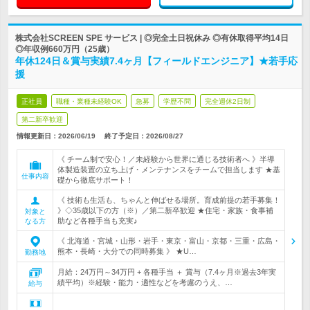
株式会社SCREEN SPE サービス | ◎完全土日祝休み ◎有休取得平均14日
◎年収例660万円（25歳）
年休124日＆賞与実績7.4ヶ月【フィールドエンジニア】★若手応
援
正社員
職種・業種未経験OK
急募
学歴不問
完全週休2日制
第二新卒歓迎
情報更新日：2026/06/19
終了予定日：
2026/08/27
《 チーム制で安心！／未経験から世界に通じる技術者へ 》半導
体製造装置の立ち上げ・メンテナンスをチームで担当します ★基
仕事内容
礎から徹底サポート！
《 技術も生活も、ちゃんと伸ばせる場所。育成前提の若手募集！
》◇35歳以下の方（※）／第二新卒歓迎 ★住宅・家族・食事補
対象と
助など各種手当も充実♪
なる方
《 北海道・宮城・山形・岩手・東京・富山・京都・三重・広島・
熊本・長崎・大分での同時募集 》 ★U…
勤務地
月給：24万円～34万円 + 各種手当 ＋ 賞与（7.4ヶ月※過去3年実
績平均）※経験・能力・適性などを考慮のうえ、…
給与