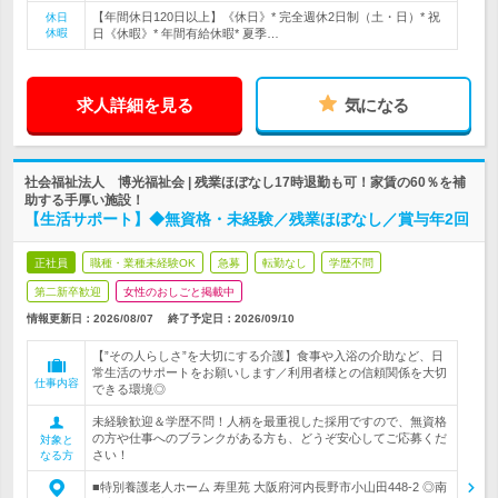
【年間休日120日以上】《休日》* 完全週休2日制（土・日）* 祝
休日
休暇
日《休暇》* 年間有給休暇* 夏季…
求人詳細を見る
気になる
社会福祉法人 博光福祉会 | 残業ほぼなし17時退勤も可！家賃の60％を補
助する手厚い施設！
【生活サポート】◆無資格・未経験／残業ほぼなし／賞与年2回
正社員
職種・業種未経験OK
急募
転勤なし
学歴不問
第二新卒歓迎
女性のおしごと掲載中
情報更新日：2026/08/07
終了予定日：
2026/09/10
【”その人らしさ”を大切にする介護】食事や入浴の介助など、日
常生活のサポートをお願いします／利用者様との信頼関係を大切
仕事内容
できる環境◎
未経験歓迎＆学歴不問！人柄を最重視した採用ですので、無資格
の方や仕事へのブランクがある方も、どうぞ安心してご応募くだ
対象と
さい！
なる方
■特別養護老人ホーム 寿里苑 大阪府河内長野市小山田448-2 ◎南