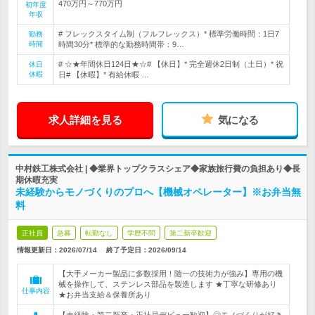
470万円～770万円
初年度
年収
# フレックスタイム制（フルフレックス）* 標準労働時間：1日7
勤務
時間
時間30分* 標準的な勤務時間帯：9…
# ☆★年間休日124日★☆# 【休日】* 完全週休2日制（土日）* 祝
休日
休暇
日# 【休暇】* 有給休暇 …
求人詳細を見る
気になる
中村鉄工株式会社 | ◆業界トップクラスシェア◆家族旅行費の負担あり◆長
期休暇充実
未経験からモノづくりのプロへ【機械オペレーター】※お弁当無
料
正社員
急募
転勤なし
学歴不問
第二新卒歓迎
情報更新日：2026/07/14
終了予定日：
2026/09/14
【大手メーカー製品に多数採用！随一の技術力が強み】専用の機
械を操作して、ステンレス部品を製造します ★丁寧な研修あり
仕事内容
★お弁当支給＆保養所あり
【未経験・第二新卒・正社員デビュー歓迎】◎モノづくりが好き