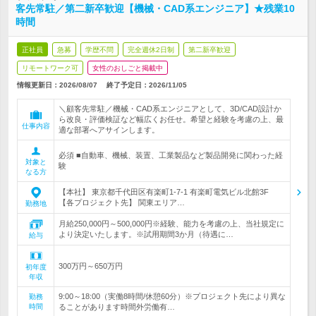
客先常駐／第二新卒歓迎【機械・CAD系エンジニア】★残業10
時間
正社員
急募
学歴不問
完全週休2日制
第二新卒歓迎
リモートワーク可
女性のおしごと掲載中
情報更新日：2026/08/07
終了予定日：
2026/11/05
＼顧客先常駐／機械・CAD系エンジニアとして、3D/CAD設計か
ら改良・評価検証など幅広くお任せ。希望と経験を考慮の上、最
仕事内容
適な部署へアサインします。
必須 ■自動車、機械、装置、工業製品など製品開発に関わった経
対象と
験
なる方
【本社】 東京都千代田区有楽町1-7-1 有楽町電気ビル北館3F
【各プロジェクト先】 関東エリア…
勤務地
月給250,000円～500,000円※経験、能力を考慮の上、当社規定に
より決定いたします。※試用期間3か月（待遇に…
給与
300万円～650万円
初年度
年収
9:00～18:00（実働8時間/休憩60分）※プロジェクト先により異な
勤務
時間
ることがあります時間外労働有…