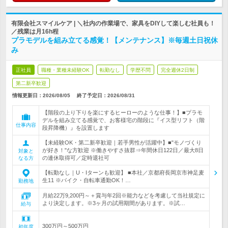
有限会社スマイルケア | ＼社内の作業場で、家具をDIYして楽しむ社員も！
／残業は月16h程
プラモデルを組み立てる感覚！【メンテナンス】※毎週土日祝休
み
正社員
職種・業種未経験OK
転勤なし
学歴不問
完全週休2日制
第二新卒歓迎
情報更新日：2026/08/05
終了予定日：
2026/08/31
【階段の上り下りを楽にするヒーローのような仕事！】■プラモ
デルを組み立てる感覚で、お客様宅の階段に『イス型リフト（階
仕事内容
段昇降機）』を設置します
【未経験OK・第二新卒歓迎｜若手男性が活躍中】■"モノづくり
が好き！"な方歓迎 ※働きやすさ抜群⇒年間休日122日／最大8日
対象と
の連休取得可／定時退社可
なる方
【転勤なし｜U・Iターンも歓迎】 ■本社／京都府長岡京市神足麦
生11 ※バイク・自転車通勤OK！…
勤務地
月給22万9,200円～＋賞与年2回※能力などを考慮して当社規定に
より決定します。※3ヶ月の試用期間があります。※試…
給与
300万円～500万円
初年度