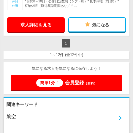
* 月間8～10日・公休日定数制（シフト制）* 夏季休暇（2日間）*
休日
休暇
有給休暇（取得奨励期間あり／半…
求人詳細を見る
気になる
1
1～12件 (全12件中)
気になる求人を気になるに保存しよう！
会員登録
簡単1分！
（無料）
関連キーワード
航空