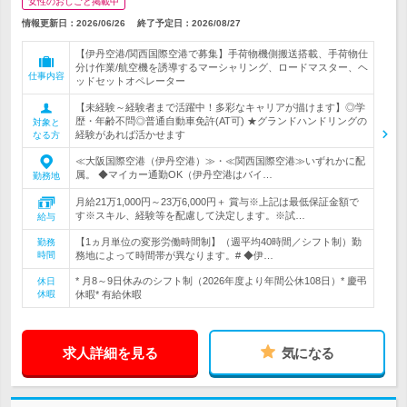
女性のおしごと掲載中
情報更新日：2026/06/26
終了予定日：
2026/08/27
【伊丹空港/関西国際空港で募集】手荷物機側搬送搭載、手荷物仕
分け作業/航空機を誘導するマーシャリング、ロードマスター、ヘ
仕事内容
ッドセットオペレーター
【未経験～経験者まで活躍中！多彩なキャリアが描けます】◎学
歴・年齢不問◎普通自動車免許(AT可) ★グランドハンドリングの
対象と
経験があれば活かせます
なる方
≪大阪国際空港（伊丹空港）≫・≪関西国際空港≫いずれかに配
属。 ◆マイカー通勤OK（伊丹空港はバイ…
勤務地
月給21万1,000円～23万6,000円＋ 賞与※上記は最低保証金額で
す※スキル、経験等を配慮して決定します。※試…
給与
【1ヵ月単位の変形労働時間制】（週平均40時間／シフト制）勤
勤務
時間
務地によって時間帯が異なります。# ◆伊…
* 月8～9日休みのシフト制（2026年度より年間公休108日）* 慶弔
休日
休暇
休暇* 有給休暇
求人詳細を見る
気になる