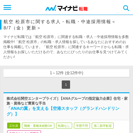
航空 松原市に関する求人・転職・中途採用情報＜
8/7（金）更新＞
マイナビ転職では「航空 松原市」に関連する転職・求人・中途採用情報を多数
掲載中!「航空 松原市」の転職・求人情報を探しているあなたにおすすめのお
仕事を掲載しています。「航空 松原市」に関連するキーワードからも転職・求
人情報をお探しいただけるので、あなたにぴったりのお仕事を見つけてみてく
ださい!
1～12件 (全12件中)
1
株式会社関空エンタープライズ | 【ANAグループの指定協力企業】住宅・家
族・資格など豊富な手当
「ANAの翼」を支える【空港スタッフ（グランドハンドリン
グ）】
正社員
職種・業種未経験OK
転勤なし
学歴不問
第二新卒歓迎