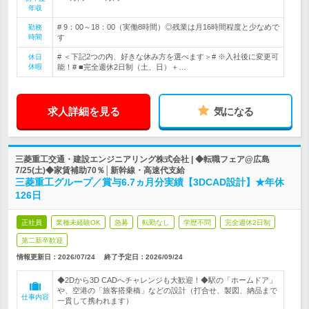
年収
# 9：00～18：00（実働8時間）◎残業は月16時間程度と少なめで
勤務
時間
す
# ＜下記2つの内、好きな休み方を選べます＞# ※入社後に変更可
休日
休暇
能！# ■完全週休2日制（土、日）＋…
求人詳細を見る
気になる
三菱重工交通・建設エンジニアリング株式会社 | ◆転職フェア@広島
7/25(土)◆家賃補助70％│新幹線・高速代支給
三菱重工グループ／賞与6.7ヵ月分実績【3DCAD設計】★年休
126日
正社員
業種未経験OK
急募
転勤なし
学歴不問
完全週休2日制
第二新卒歓迎
情報更新日：2026/07/24
終了予定日：
2026/09/24
◆2Dから3D CADへチャレンジも大歓迎！◆駅の「ホームドア」
や、空港の「旅客搭乗橋」などの設計（打合せ、製図、納品まで
仕事内容
一貫して携われます）