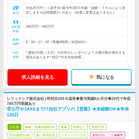
月給25万円～＋諸手当+賞与年2回※年齢・経験・スキルにより決
定します※試用期間3ヶ月あり（待遇に変更はありません）
給与
300万円～400万円
初年度
年収
勤務
8：00～17：00（実働8時間／休憩60分）
時間
* 週休2日制（土日）※社内カレンダーにより土曜出勤が発生する
休日
休暇
場合があります* 祝日* 年次有給休暇…
求人詳細を見る
気になる
レフィクシア株式会社 | 昨対比200％成長◆賞与実績6か月分◆20代で年収
780万円実績あり
官公庁やJAXAまで!?自社アプリの【営業】★未経験OK★年休
126日
正社員
職種・業種未経験OK
急募
転勤なし
学歴不問
完全週休2日制
第二新卒歓迎
リモートワーク可
女性のおしごと掲載中