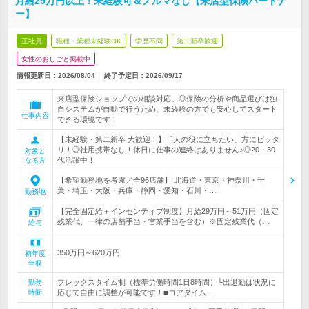
月給29万円以上！未経験可＆ノルマなし【来店型保険パートナ
ー】
正社員
職種・業種未経験OK
学歴不問
第二新卒歓迎
女性のおしごと掲載中
情報更新日：2026/08/04
終了予定日：
2026/09/17
来店型保険ショップでの相談対応。◎保険の分析や商品選びは独
自システムが自動で行うため、未経験の方でも安心してスタート
仕事内容
できる環境です！
【未経験・第二新卒 大歓迎！】「人の役に立ちたい」方にピッタ
リ！◎社用携帯なし！休日に仕事の連絡はありません♪◎20・30
対象と
代活躍中！
なる方
【希望勤務地を考慮／全96店舗】 北海道・東京・神奈川・千
葉・埼玉・大阪・兵庫・静岡・愛知・石川・…
勤務地
【完全固定給＋インセンティブ制度】月給29万円～51万円（固定
残業代、一律の店舗手当・営業手当を含む）※固定残業代（…
給与
350万円～620万円
初年度
年収
フレックスタイム制（標準労働時間1日8時間）└出退勤は状況に
勤務
時間
応じて自由に調整が可能です！■コアタイム…