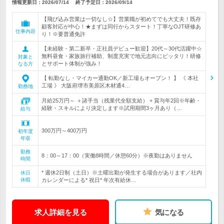
情報更新日：2026/07/14
終了予定日：
2026/09/14
【飛び込み営業は一切なし☆】営業職が初めてでも大丈夫！既存
顧客対応が中心！★まずは同行からスタート！丁寧なOJT研修あ
仕事内容
り！※要普通免許
【未経験・第二新卒・正社員デビュー歓迎】20代～30代活躍中☆
無料昼食・家族旅行補助、制度充実で地元志向にピッタリ！研修
対象と
とサポート体制が強み！
なる方
【 転勤なし・マイカー通勤OK／新工場もオープン！ 】 《 本社
工場 》 大阪府堺市美原区木材通4…
勤務地
月給25万円～ ＋諸手当（残業代全額支給） + 賞与年2回※年齢・
経験・スキルにより決定します※試用期間3ヶ月あり（…
給与
300万円～400万円
初年度
年収
勤務
8：00～17：00（実働8時間／休憩60分）※夜勤はありません
時間
* 週休2日制（土日）※土曜出勤が発生する場合があります／社内
休日
休暇
カレンダーによる* 祝日* 年次有給休…
求人詳細を見る
気になる