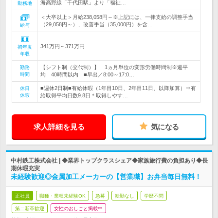
海高野線「千代田駅」より「福祉…
勤務地
＜大卒以上＞月給238,058円～※上記には、一律支給の調整手当
（29,058円～）、改善手当（35,000円）を含…
給与
341万円～371万円
初年度
年収
【シフト制（交代制）】 1ヵ月単位の変形労働時間制※週平
勤務
時間
均 40時間以内 ■早出／8:00～17:0…
■週休2日制■有給休暇（1年目10日、2年目11日、以降加算）⇒有
休日
休暇
給取得平均日数9.8日＊取得しやす…
求人詳細を見る
気になる
中村鉄工株式会社 | ◆業界トップクラスシェア◆家族旅行費の負担あり◆長
期休暇充実
未経験歓迎◎金属加工メーカーの【営業職】お弁当毎日無料！
正社員
職種・業種未経験OK
急募
転勤なし
学歴不問
第二新卒歓迎
女性のおしごと掲載中