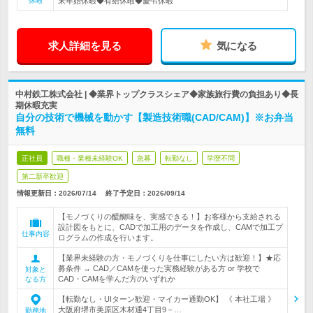
休暇
末年始休暇◆有給休暇◆慶弔休暇
求人詳細を見る
気になる
中村鉄工株式会社 | ◆業界トップクラスシェア◆家族旅行費の負担あり◆長
期休暇充実
自分の技術で機械を動かす【製造技術職(CAD/CAM)】※お弁当
無料
正社員
職種・業種未経験OK
急募
転勤なし
学歴不問
第二新卒歓迎
情報更新日：2026/07/14
終了予定日：
2026/09/14
【モノづくりの醍醐味を、実感できる！】お客様から支給される
設計図をもとに、CADで加工用のデータを作成し、CAMで加工プ
仕事内容
ログラムの作成を行います。
【業界未経験の方・モノづくりを仕事にしたい方は歓迎！】★応
募条件 → CAD／CAMを使った実務経験がある方 or 学校で
対象と
CAD・CAMを学んだ方のいずれか
なる方
【転勤なし・UIターン歓迎・マイカー通勤OK】 《 本社工場 》
大阪府堺市美原区木材通4丁目9－…
勤務地