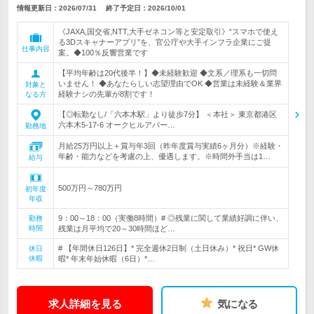
情報更新日：2026/07/31
終了予定日：
2026/10/01
《JAXA,国交省,NTT,大手ゼネコン等と安定取引》“スマホで使え
る3Dスキャナーアプリ”を、官公庁や大手インフラ企業にご提
仕事内容
案。◆100％反響営業です
【平均年齢は20代後半！】◆未経験歓迎 ◆文系／理系も一切問
いません！ ◆あなたらしい志望理由でOK ◆営業は未経験＆業界
対象と
経験ナシの先輩が8割です！
なる方
【◎転勤なし/「六本木駅」より徒歩7分】 ＜本社＞ 東京都港区
六本木5-17-6 オークヒルアパー…
勤務地
月給25万円以上＋賞与年3回（昨年度賞与実績6ヶ月分）※経験・
年齢・能力などを考慮の上、優遇します。※時間外手当は1…
給与
500万円～780万円
初年度
年収
9：00～18：00（実働8時間）# ◎残業に関して業績好調に伴い、
勤務
時間
残業は月平均で20～30時間ほど…
# 【年間休日126日】* 完全週休2日制（土日休み）* 祝日* GW休
休日
休暇
暇* 年末年始休暇（6日）*…
求人詳細を見る
気になる