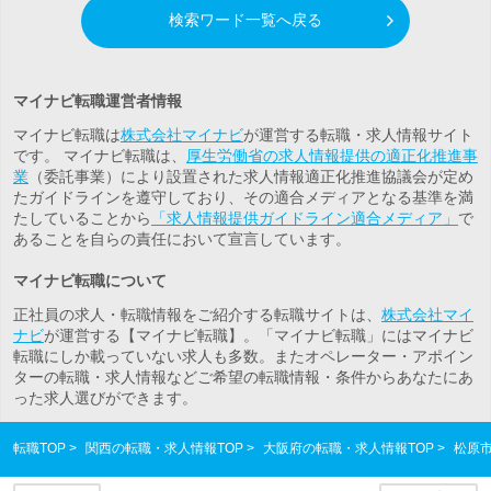
検索ワード一覧へ戻る
マイナビ転職運営者情報
マイナビ転職は
株式会社マイナビ
が運営する転職・求人情報サイト
です。 マイナビ転職は、
厚生労働省の求人情報提供の適正化推進事
業
（委託事業）により設置された求人情報適正化推進協議会が定め
たガイドラインを遵守しており、その適合メディアとなる基準を満
たしていることから
「求人情報提供ガイドライン適合メディア」
で
あることを自らの責任において宣言しています。
マイナビ転職について
正社員の求人・転職情報をご紹介する転職サイトは、
株式会社マイ
ナビ
が運営する【マイナビ転職】。「マイナビ転職」にはマイナビ
転職にしか載っていない求人も多数。また
オペレーター・アポイン
ター
の転職・求人情報などご希望の転職情報・条件からあなたにあ
った求人選びができます。
転職TOP
関西の転職・求人情報TOP
大阪府の転職・求人情報TOP
松原