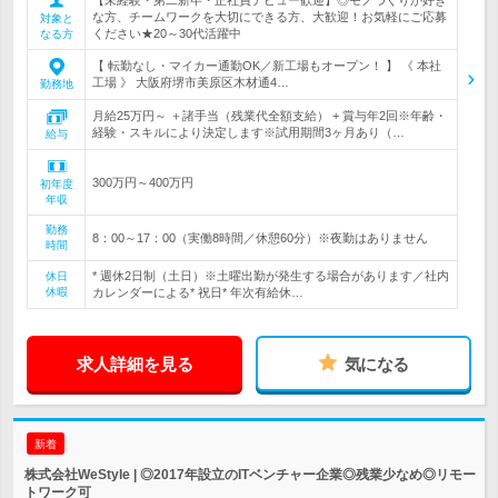
な方、チームワークを大切にできる方、大歓迎！お気軽にご応募
対象と
ください★20～30代活躍中
なる方
【 転勤なし・マイカー通勤OK／新工場もオープン！ 】 《 本社
工場 》 大阪府堺市美原区木材通4…
勤務地
月給25万円～ ＋諸手当（残業代全額支給） + 賞与年2回※年齢・
経験・スキルにより決定します※試用期間3ヶ月あり（…
給与
300万円～400万円
初年度
年収
勤務
8：00～17：00（実働8時間／休憩60分）※夜勤はありません
時間
* 週休2日制（土日）※土曜出勤が発生する場合があります／社内
休日
休暇
カレンダーによる* 祝日* 年次有給休…
求人詳細を見る
気になる
新着
株式会社WeStyle | ◎2017年設立のITベンチャー企業◎残業少なめ◎リモー
トワーク可