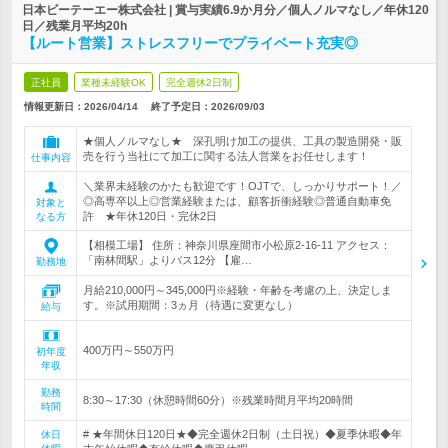
日本ビーテーエー株式会社 | 賞与実績6.9か月分／個人ノルマなし／年休120
日／残業月平均20h
【ルート営業】ストレスフリーでプライベート充実◎
正社員
業種未経験OK
完全週休2日制
情報更新日：2026/04/14
終了予定日：
2026/09/03
★個人ノルマなし★ 深孔明け加工の提供、工具の製造開発・販
売を行う当社にて加工に関する法人営業をお任せします！
仕事内容
＼業界未経験のかたも歓迎です！OJTで、しっかりサポート！／
◎高専卒以上◎営業経験または、顧客折衝経験◎普通自動車免
対象と
許 ★年休120日・完休2日
なる方
【相模工場】 住所：神奈川県座間市小松原2-16-11 アクセス：
「南林間駅」よりバス12分 【雇…
勤務地
月給210,000円～345,000円※経験・年齢を考慮の上、決定しま
す。※試用期間：3ヵ月（待遇に変更なし）
給与
400万円～550万円
初年度
年収
勤務
8:30～17:30（休憩時間60分）※残業時間月平均20時間
時間
# ★年間休日120日★◆完全週休2日制（土日祝）◆夏季休暇◆年
休日