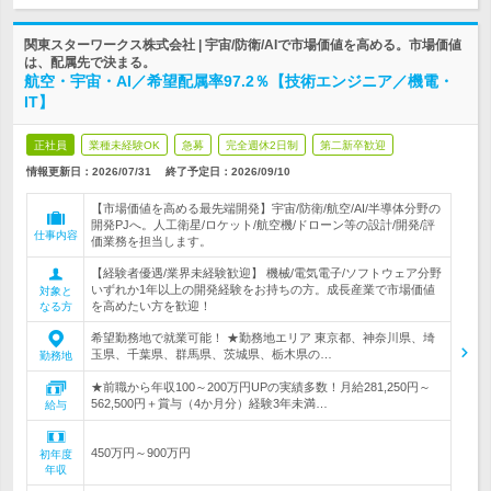
関東スターワークス株式会社 | 宇宙/防衛/AIで市場価値を高める。市場価値
は、配属先で決まる。
航空・宇宙・AI／希望配属率97.2％【技術エンジニア／機電・
IT】
正社員
業種未経験OK
急募
完全週休2日制
第二新卒歓迎
情報更新日：2026/07/31
終了予定日：
2026/09/10
【市場価値を高める最先端開発】宇宙/防衛/航空/AI/半導体分野の
開発PJへ。人工衛星/ロケット/航空機/ドローン等の設計/開発/評
仕事内容
価業務を担当します。
【経験者優遇/業界未経験歓迎】 機械/電気電子/ソフトウェア分野
いずれか1年以上の開発経験をお持ちの方。成長産業で市場価値
対象と
を高めたい方を歓迎！
なる方
希望勤務地で就業可能！ ★勤務地エリア 東京都、神奈川県、埼
玉県、千葉県、群馬県、茨城県、栃木県の…
勤務地
★前職から年収100～200万円UPの実績多数！月給281,250円～
562,500円＋賞与（4か月分）経験3年未満…
給与
450万円～900万円
初年度
年収