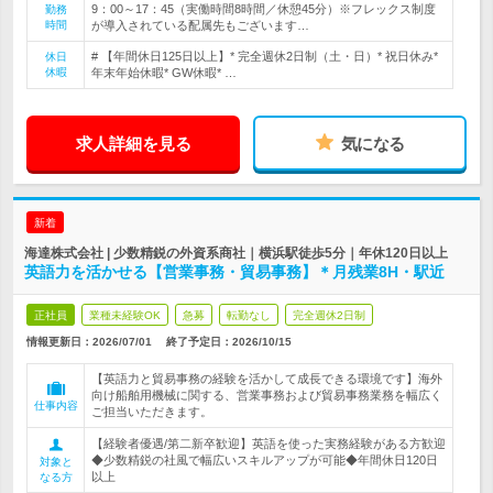
9：00～17：45（実働時間8時間／休憩45分）※フレックス制度
勤務
時間
が導入されている配属先もございます…
# 【年間休日125日以上】* 完全週休2日制（土・日）* 祝日休み*
休日
休暇
年末年始休暇* GW休暇* …
求人詳細を見る
気になる
新着
海達株式会社 | 少数精鋭の外資系商社｜横浜駅徒歩5分｜年休120日以上
英語力を活かせる【営業事務・貿易事務】＊月残業8H・駅近
正社員
業種未経験OK
急募
転勤なし
完全週休2日制
情報更新日：2026/07/01
終了予定日：
2026/10/15
【英語力と貿易事務の経験を活かして成長できる環境です】海外
向け船舶用機械に関する、営業事務および貿易事務業務を幅広く
仕事内容
ご担当いただきます。
【経験者優遇/第二新卒歓迎】英語を使った実務経験がある方歓迎
◆少数精鋭の社風で幅広いスキルアップが可能◆年間休日120日
対象と
以上
なる方