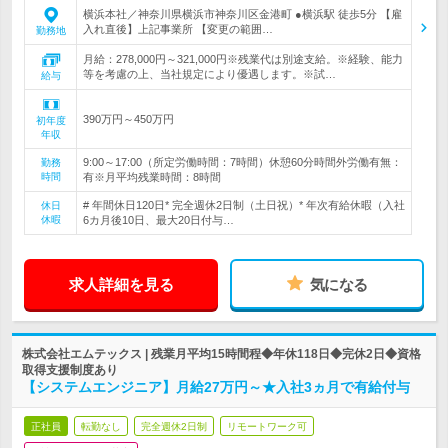
横浜本社／神奈川県横浜市神奈川区金港町 ●横浜駅 徒歩5分 【雇
入れ直後】上記事業所 【変更の範囲…
勤務地
月給：278,000円～321,000円※残業代は別途支給。※経験、能力
等を考慮の上、当社規定により優遇します。※試…
給与
390万円～450万円
初年度
年収
9:00～17:00（所定労働時間：7時間）休憩60分時間外労働有無：
勤務
時間
有※月平均残業時間：8時間
# 年間休日120日* 完全週休2日制（土日祝）* 年次有給休暇（入社
休日
休暇
6カ月後10日、最大20日付与…
求人詳細を見る
気になる
株式会社エムテックス | 残業月平均15時間程◆年休118日◆完休2日◆資格
取得支援制度あり
【システムエンジニア】月給27万円～★入社3ヵ月で有給付与
正社員
転勤なし
完全週休2日制
リモートワーク可