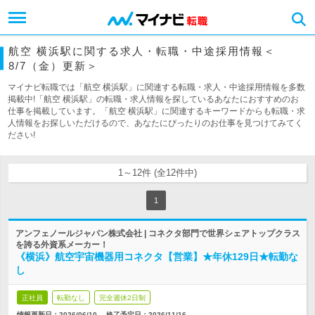
航空 横浜駅に関する求人・転職・中途採用情報＜
8/7（金）更新＞
マイナビ転職では「航空 横浜駅」に関連する転職・求人・中途採用情報を多数
掲載中!「航空 横浜駅」の転職・求人情報を探しているあなたにおすすめのお
仕事を掲載しています。「航空 横浜駅」に関連するキーワードからも転職・求
人情報をお探しいただけるので、あなたにぴったりのお仕事を見つけてみてく
ださい!
1～12件 (全12件中)
1
アンフェノールジャパン株式会社 | コネクタ部門で世界シェアトップクラス
を誇る外資系メーカー！
《横浜》航空宇宙機器用コネクタ【営業】★年休129日★転勤な
し
正社員
転勤なし
完全週休2日制
情報更新日：2026/06/10
終了予定日：
2026/11/16