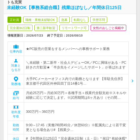
トも充実
未経験OK【事務系総合職】残業ほぼなし／年間休日125日
正社員
職種・業種未経験OK
急募
転勤なし
学歴不問
完全週休2日制
第二新卒歓迎
リモートワーク可
女性のおしごと掲載中
情報更新日：2026/07/23
終了予定日：
2026/08/10
★PC販売の営業をするメンバーへの事務サポート業務
仕事内容
＼未経験・第二新卒・社会人デビューOK／PCに興味がある・PC
対象と
好きの方歓迎★「半歩先をイメージしたサポート」が喜ばれます
なる方
大手PCメーカーオフィス内での勤務となります 【常駐先住所】
東京都千代田区外神田四丁目14番1号…
勤務地
月給25万円～月給30万円＋各種手当＋残業代全額支給※スキルや
経験に応じて決定します。※試用期間は6ヶ月あり（その間…
給与
300万円～360万円
初年度
年収
9:00～17:45（実働7時間45分／休憩60分）※配属先により若干変
勤務
時間
更となる場合あり# 【残業少…
# 【年間休日125日】* 完全週休2日制（土・日）* 祝日* 有給休暇*
休日