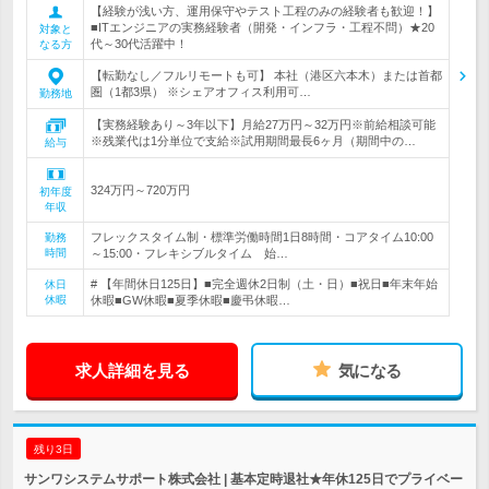
【経験が浅い方、運用保守やテスト工程のみの経験者も歓迎！】
■ITエンジニアの実務経験者（開発・インフラ・工程不問）★20
対象と
代～30代活躍中！
なる方
【転勤なし／フルリモートも可】 本社（港区六本木）または首都
圏（1都3県） ※シェアオフィス利用可…
勤務地
【実務経験あり～3年以下】月給27万円～32万円※前給相談可能
※残業代は1分単位で支給※試用期間最長6ヶ月（期間中の…
給与
324万円～720万円
初年度
年収
フレックスタイム制・標準労働時間1日8時間・コアタイム10:00
勤務
時間
～15:00・フレキシブルタイム 始…
# 【年間休日125日】■完全週休2日制（土・日）■祝日■年末年始
休日
休暇
休暇■GW休暇■夏季休暇■慶弔休暇…
求人詳細を見る
気になる
残り3日
サンワシステムサポート株式会社 | 基本定時退社★年休125日でプライベー