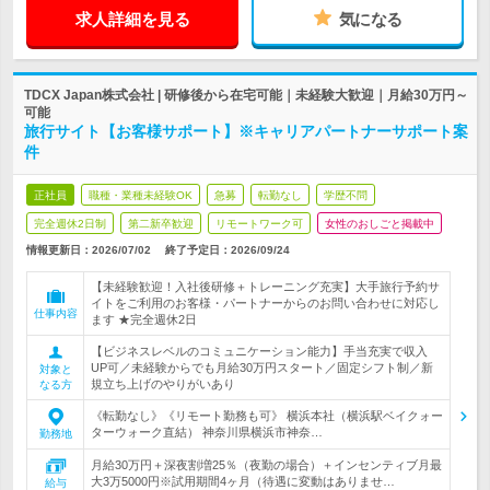
求人詳細を見る
気になる
TDCX Japan株式会社 | 研修後から在宅可能｜未経験大歓迎｜月給30万円～
可能
旅行サイト【お客様サポート】※キャリアパートナーサポート案
件
正社員
職種・業種未経験OK
急募
転勤なし
学歴不問
完全週休2日制
第二新卒歓迎
リモートワーク可
女性のおしごと掲載中
情報更新日：2026/07/02
終了予定日：
2026/09/24
【未経験歓迎！入社後研修＋トレーニング充実】大手旅行予約サ
イトをご利用のお客様・パートナーからのお問い合わせに対応し
仕事内容
ます ★完全週休2日
【ビジネスレベルのコミュニケーション能力】手当充実で収入
UP可／未経験からでも月給30万円スタート／固定シフト制／新
対象と
規立ち上げのやりがいあり
なる方
《転勤なし》《リモート勤務も可》 横浜本社（横浜駅ベイクォー
ターウォーク直結） 神奈川県横浜市神奈…
勤務地
月給30万円＋深夜割増25％（夜勤の場合）＋インセンティブ月最
大3万5000円※試用期間4ヶ月（待遇に変動はありませ…
給与