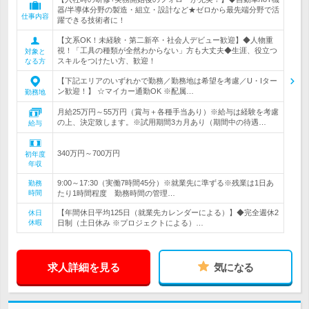
器/半導体分野の製造・組立・設計など★ゼロから最先端分野で活
仕事内容
躍できる技術者に！
【文系OK！未経験・第二新卒・社会人デビュー歓迎】◆人物重
視！「工具の種類が全然わからない」方も大丈夫◆生涯、役立つ
対象と
スキルをつけたい方、歓迎！
なる方
【下記エリアのいずれかで勤務／勤務地は希望を考慮／U・Iター
ン歓迎！】 ☆マイカー通勤OK ※配属…
勤務地
月給25万円～55万円（賞与＋各種手当あり）※給与は経験を考慮
の上、決定致します。※試用期間3カ月あり（期間中の待遇…
給与
340万円～700万円
初年度
年収
9:00～17:30（実働7時間45分）※就業先に準ずる※残業は1日あ
勤務
時間
たり1時間程度 勤務時間の管理…
【年間休日平均125日（就業先カレンダーによる）】◆完全週休2
休日
休暇
日制（土日休み ※プロジェクトによる）…
求人詳細を見る
気になる