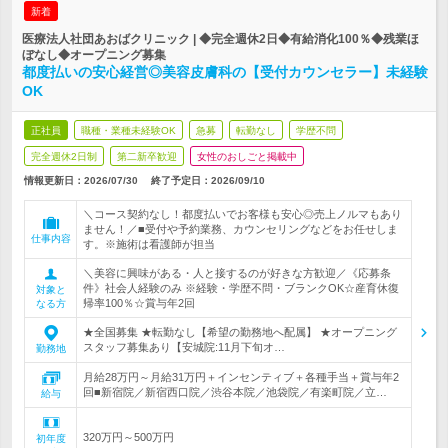
新着
医療法人社団あおばクリニック | ◆完全週休2日◆有給消化100％◆残業ほ
ぼなし◆オープニング募集
都度払いの安心経営◎美容皮膚科の【受付カウンセラー】未経験
OK
正社員
職種・業種未経験OK
急募
転勤なし
学歴不問
完全週休2日制
第二新卒歓迎
女性のおしごと掲載中
情報更新日：2026/07/30
終了予定日：
2026/09/10
＼コース契約なし！都度払いでお客様も安心◎売上ノルマもあり
ません！／■受付や予約業務、カウンセリングなどをお任せしま
仕事内容
す。※施術は看護師が担当
＼美容に興味がある・人と接するのが好きな方歓迎／《応募条
件》社会人経験のみ ※経験・学歴不問・ブランクOK☆産育休復
対象と
帰率100％☆賞与年2回
なる方
★全国募集 ★転勤なし【希望の勤務地へ配属】 ★オープニング
スタッフ募集あり【安城院:11月下旬オ…
勤務地
月給28万円～月給31万円＋インセンティブ＋各種手当＋賞与年2
回■新宿院／新宿西口院／渋谷本院／池袋院／有楽町院／立…
給与
320万円～500万円
初年度