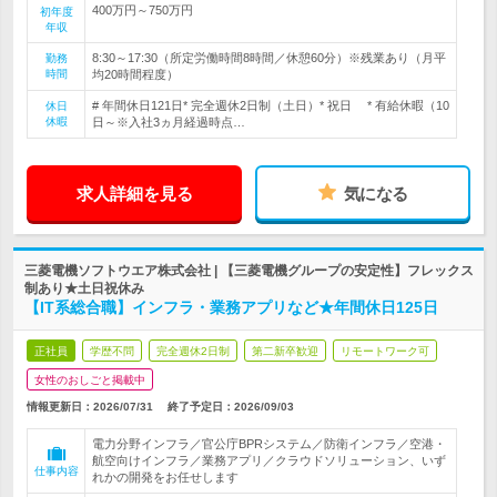
400万円～750万円
初年度
年収
8:30～17:30（所定労働時間8時間／休憩60分）※残業あり（月平
勤務
時間
均20時間程度）
# 年間休日121日* 完全週休2日制（土日）* 祝日 * 有給休暇（10
休日
休暇
日～※入社3ヵ月経過時点…
求人詳細を見る
気になる
三菱電機ソフトウエア株式会社 | 【三菱電機グループの安定性】フレックス
制あり★土日祝休み
【IT系総合職】インフラ・業務アプリなど★年間休日125日
正社員
学歴不問
完全週休2日制
第二新卒歓迎
リモートワーク可
女性のおしごと掲載中
情報更新日：2026/07/31
終了予定日：
2026/09/03
電力分野インフラ／官公庁BPRシステム／防衛インフラ／空港・
航空向けインフラ／業務アプリ／クラウドソリューション、いず
仕事内容
れかの開発をお任せします