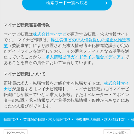
検索ワード一覧へ戻る
マイナビ転職運営者情報
マイナビ転職は
株式会社マイナビ
が運営する転職・求人情報サイト
です。 マイナビ転職は、
厚生労働省の求人情報提供の適正化推進事
業
（委託事業）により設置された求人情報適正化推進協議会が定め
たガイドラインを遵守しており、その適合メディアとなる基準を満
たしていることから
「求人情報提供ガイドライン適合メディア」
で
あることを自らの責任において宣言しています。
マイナビ転職について
正社員の求人・転職情報をご紹介する転職サイトは、
株式会社マイ
ナビ
が運営する【マイナビ転職】。「マイナビ転職」にはマイナビ
転職にしか載っていない求人も多数。また
オペレーター・アポイン
ター
の転職・求人情報などご希望の転職情報・条件からあなたにあ
った求人選びができます。
転職TOP
首都圏の転職・求人情報TOP
神奈川県の転職・求人情報TOP
TOPページへ
ページの先頭へ