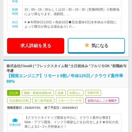
年収
10：00～19：00もしくは10：30～19：30（実働8時間）※勤務地
勤務
時間
により異なります。函館院、…
# ★年間休日110日＋有給10日◆完全週休2日(水木休み※医院に
休日
休暇
よって曜日が異なる場合あり) ※…
求人詳細を見る
気になる
株式会社Cloudii | *フレックスタイム制 *土日祝休み *フルリモOK *前職給与
考慮
【開発エンジニア】リモート9割／年休125日／クラウド案件率
88%
正社員
職種・業種未経験OK
急募
転勤なし
学歴不問
完全週休2日制
第二新卒歓迎
リモートワーク可
女性のおしごと掲載中
情報更新日：2026/07/01
終了予定日：
2026/08/17
【クラウドネイティブ開発を中心に、クラウド案件が豊富】
Web・アプリ開発、インフラ構築などをお任せします★自社の先
仕事内容
輩による1～2ヶ月研修あり！