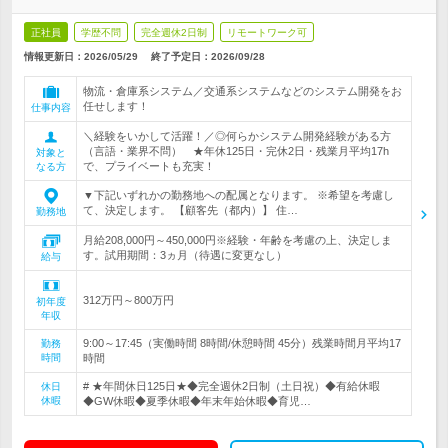
正社員
学歴不問
完全週休2日制
リモートワーク可
情報更新日：2026/05/29
終了予定日：
2026/09/28
物流・倉庫系システム／交通系システムなどのシステム開発をお
任せします！
仕事内容
＼経験をいかして活躍！／◎何らかシステム開発経験がある方
（言語・業界不問） ★年休125日・完休2日・残業月平均17h
対象と
で、プライベートも充実！
なる方
▼下記いずれかの勤務地への配属となります。 ※希望を考慮し
て、決定します。 【顧客先（都内）】 住…
勤務地
月給208,000円～450,000円※経験・年齢を考慮の上、決定しま
す。試用期間：3ヵ月（待遇に変更なし）
給与
312万円～800万円
初年度
年収
9:00～17:45（実働時間 8時間/休憩時間 45分）残業時間月平均17
勤務
時間
時間
# ★年間休日125日★◆完全週休2日制（土日祝）◆有給休暇
休日
休暇
◆GW休暇◆夏季休暇◆年末年始休暇◆育児…