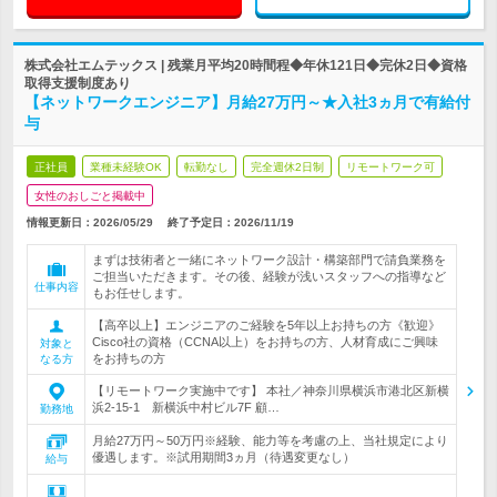
株式会社エムテックス | 残業月平均20時間程◆年休121日◆完休2日◆資格
取得支援制度あり
【ネットワークエンジニア】月給27万円～★入社3ヵ月で有給付
与
正社員
業種未経験OK
転勤なし
完全週休2日制
リモートワーク可
女性のおしごと掲載中
情報更新日：2026/05/29
終了予定日：
2026/11/19
まずは技術者と一緒にネットワーク設計・構築部門で請負業務を
ご担当いただきます。その後、経験が浅いスタッフへの指導など
仕事内容
もお任せします。
【高卒以上】エンジニアのご経験を5年以上お持ちの方《歓迎》
Cisco社の資格（CCNA以上）をお持ちの方、人材育成にご興味
対象と
をお持ちの方
なる方
【リモートワーク実施中です】 本社／神奈川県横浜市港北区新横
浜2-15-1 新横浜中村ビル7F 顧…
勤務地
月給27万円～50万円※経験、能力等を考慮の上、当社規定により
優遇します。※試用期間3ヵ月（待遇変更なし）
給与