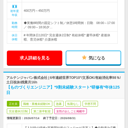
400万円～450万円
初年度
年収
◆実働8時間の固定シフト制／休憩1時間例：日勤 08:00～17:00
勤務
時間
／ 09:00～18:00夕…
# 年間休日120日* 完全週休2日制* 有給休暇* 慶弔休暇* 産後休
休日
休暇
暇、育児休暇* 介護休暇
求人詳細を見る
気になる
アルテンジャパン株式会社 | 6年連続世界TOP10*/文系OK/有給消化率98％/
土日祝休/残業月16h
【ものづくりエンジニア】*9割未経験スタート*研修有*年休125
日
正社員
職種・業種未経験OK
急募
転勤なし
学歴不問
完全週休2日制
第二新卒歓迎
女性のおしごと掲載中
情報更新日：2026/07/14
終了予定日：
2026/08/31
【入社時の研修+実務開始後のフォローが充実！】◆自動車/IoT機