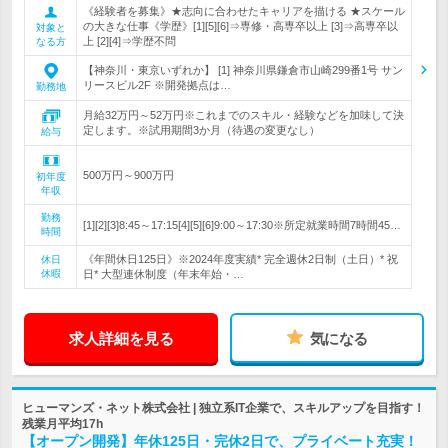
《経験者を募集》★志向に合わせたキャリアを描ける ★スケール
の大きな仕事《学歴》[1][5][6]⇒専修・高専卒以上 [3]⇒高専卒以
対象と
上 [2][4]⇒学歴不問
なる方
【神奈川・東京いずれか】 [1] 神奈川県鎌倉市山崎299番1号 サン
リースビル2F ※開発拠点は…
勤務地
月給32万円～52万円※これまでのスキル・経験などを加味して決
定します。※試用期間3か月（待遇の変更なし）
給与
500万円～900万円
初年度
年収
勤務
[1][2][3]8:45～17:15[4][5][6]9:00～17:30※所定就業時間7時間45…
時間
《年間休日125日》※2024年度実績* 完全週休2日制（土日）* 祝
休日
休暇
日* 大型連休制度（年末年始・…
求人詳細を見る
気になる
ヒューマンズ・ネット株式会社 | 独立系IT企業で、スキルアップを目指す！
残業月平均17h
【オープン開発】年休125日・完休2日で、プライベート充実！