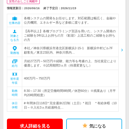
女性のおしごと掲載中
情報更新日：2026/06/16
終了予定日：
2026/11/19
各種システムの開発をお任せします。対応範囲は幅広く、金融や
公共機関、エネルギー系など多岐に渡ります。
仕事内容
【高卒以上】各種プログラミング言語を用いた、システム開発の
ご経験を3年以上お持ちの方 《歓迎》上流工程のご経験をお持ち
対象と
の方
なる方
本社／神奈川県横浜市港北区新横浜2-15-1 新横浜中村ビル7F
顧客先／東京23区内、神奈川県内…
勤務地
月給27万円～50万円※経験、能力等を考慮の上、当社規定により
優遇します。※試用期間3ヵ月（待遇変更なし）
給与
400万円～750万円
初年度
年収
8:30～17:30（所定労働時間8時間／休憩60分）※残業あり（月平
勤務
時間
均20時間程度）
# 年間休日118日* 完全週休2日制（土日）* 祝日 * 有給休暇（10
休日
休暇
日～※入社3ヵ月経過時点…
求人詳細を見る
気になる