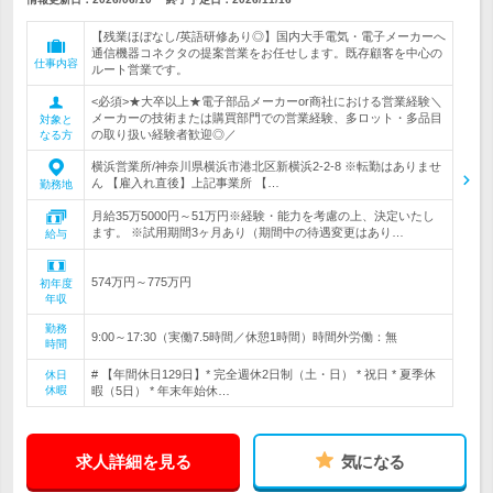
【残業ほぼなし/英語研修あり◎】国内大手電気・電子メーカーへ
通信機器コネクタの提案営業をお任せします。既存顧客を中心の
仕事内容
ルート営業です。
<必須>★大卒以上★電子部品メーカーor商社における営業経験＼
メーカーの技術または購買部門での営業経験、多ロット・多品目
対象と
の取り扱い経験者歓迎◎／
なる方
横浜営業所/神奈川県横浜市港北区新横浜2-2-8 ※転勤はありませ
ん 【雇入れ直後】上記事業所 【…
勤務地
月給35万5000円～51万円※経験・能力を考慮の上、決定いたし
ます。 ※試用期間3ヶ月あり（期間中の待遇変更はあり…
給与
574万円～775万円
初年度
年収
勤務
9:00～17:30（実働7.5時間／休憩1時間）時間外労働：無
時間
# 【年間休日129日】* 完全週休2日制（土・日） * 祝日 * 夏季休
休日
休暇
暇（5日） * 年末年始休…
求人詳細を見る
気になる