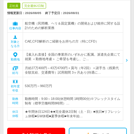
正社員
完全週休2日制
情報更新日：2026/08/05
終了予定日：
2026/08/31
航空機（民間機、ヘリ＆固定翼機）の開発および維持に関する設
計のための解析業務
仕事内容
CAE,CFD解析のご経験をお持ちの方（特にCFD）
対象と
なる方
【雇入れ直後】全国の事業所のいずれかに配属。派遣先企業にて
就業 ＜勤務地考慮＞ ご希望を考慮し、ご…
勤務地
月給27万400円～43万4700円＋賞与（年2回）＋諸手当（残業代
全額支給、交通費等）試用期間 3ヶ月あり(待遇に…
給与
530万円～960万円
初年度
年収
勤務時間：9:00～18:00(休憩時間 1時間00分)※フレックスタイム
勤務
時間
制有（標準労働時間8時間）…
★年間休日124日★■完全週休2日制（土・日）■祝日■リフレッシ
休日
休暇
ュ休暇■GW休暇■夏季休暇■年末年始…