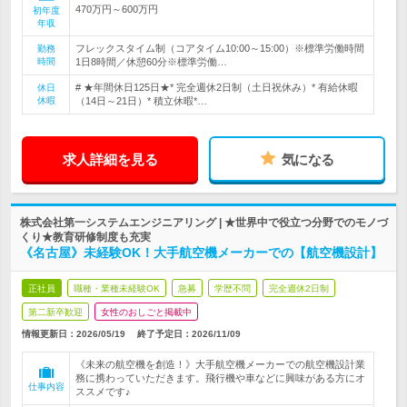
470万円～600万円
初年度
年収
フレックスタイム制（コアタイム10:00～15:00）※標準労働時間
勤務
時間
1日8時間／休憩60分※標準労働…
# ★年間休日125日★* 完全週休2日制（土日祝休み）* 有給休暇
休日
休暇
（14日～21日）* 積立休暇*…
求人詳細を見る
気になる
株式会社第一システムエンジニアリング | ★世界中で役立つ分野でのモノづ
くり★教育研修制度も充実
《名古屋》未経験OK！大手航空機メーカーでの【航空機設計】
正社員
職種・業種未経験OK
急募
学歴不問
完全週休2日制
第二新卒歓迎
女性のおしごと掲載中
情報更新日：2026/05/19
終了予定日：
2026/11/09
《未来の航空機を創造！》大手航空機メーカーでの航空機設計業
務に携わっていただきます。飛行機や車などに興味がある方にオ
仕事内容
ススメです♪