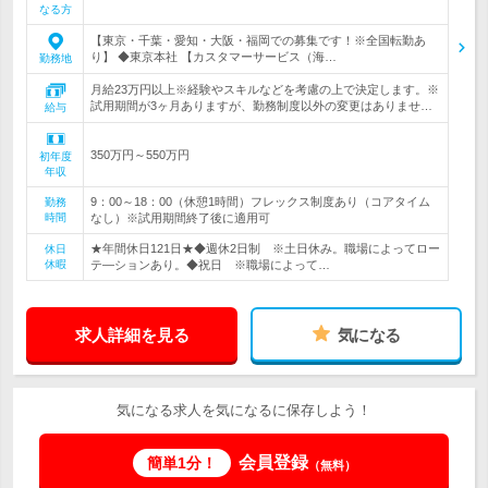
なる方
【東京・千葉・愛知・大阪・福岡での募集です！※全国転勤あ
り】 ◆東京本社 【カスタマーサービス（海…
勤務地
月給23万円以上※経験やスキルなどを考慮の上で決定します。※
試用期間が3ヶ月ありますが、勤務制度以外の変更はありませ…
給与
350万円～550万円
初年度
年収
9：00～18：00（休憩1時間）フレックス制度あり（コアタイム
勤務
時間
なし）※試用期間終了後に適用可
★年間休日121日★◆週休2日制 ※土日休み。職場によってロー
休日
休暇
テ―ションあり。◆祝日 ※職場によって…
求人詳細を見る
気になる
気になる求人を気になるに保存しよう！
会員登録
簡単1分！
（無料）