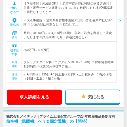
【学歴不問｜未経験OK！】航空宇宙分野に興味のある方必見！
営業・販売サービス経験をお持ちの方も歓迎します♪航空機設計
対象と
に挑戦しませんか？
なる方
＜大江事務所＞ 愛知県名古屋市港区大江町6番地 菱興本社ビル1
階 ※当面の間は転勤なし ※担当して…
勤務地
月給 210,000円～304,100円※経験・年齢・能力を考慮して決定
いたします※試用期間6カ月（待遇変更なし）
給与
350万円～400万円
初年度
年収
フレックスタイム制（コアタイム10:00～15:00）※標準労働時間
勤務
時間
1日8時間／休憩60分※標準労働…
# ★年間休日125日★* 完全週休2日制（土日祝休み）* 有給休暇
休日
休暇
（14日～21日）* 積立休暇*…
求人詳細を見る
気になる
株式会社メイテック | プライム上場企業グループ/定年後雇用延長制度有
航空機（民間機、ヘリ＆固定翼機）の【開発】