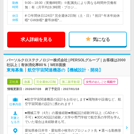
9:00～18:00（実働8時間）※配属先により異なる時間外労働有
勤務
時間
無：有（月平均19.3時間・プロジ…
# ◎年間休日124日* 完全週休2日制（土・日）* 祝日* 年末年始休
休日
休暇
暇* GW休暇* 慶弔休暇*…
求人詳細を見る
気になる
パーソルクロステクノロジー株式会社 | PERSOLグループ｜お客様は2000
社以上｜有休消化率80％｜WEB面接
東海募集┃航空宇宙関連機器の【機械設計・開発】
正社員
急募
完全週休2日制
第二新卒歓迎
女性のおしごと掲載中
情報更新日：2026/07/28
終了予定日：
2027/01/18
■航空宇宙関連機器の設計をお任せします■飛翔体や設備など、航
空宇宙関連の設計に携われます！
仕事内容
■機械工学（4力）の履修経験■機械設計経験3年以上（CADオペ
不可）■3DCAD設計経験／大学や専門学校で航空系の学問を学ん
対象と
でいた場合は未経験者も可。
なる方
愛知県春日井市・愛知県小牧市のプロジェクト先 ▼選べる勤務形