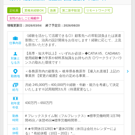
正社員
業種未経験OK
急募
第二新卒歓迎
リモートワーク可
女性のおしごと掲載中
情報更新日：2026/03/04
終了予定日：
2026/08/20
《経験を活かして活躍できる◎》顧客先への常駐請負または派遣
形態にて、治具の設計開発をお任せします！経験に応じて、上流
仕事内容
も担当いただきます。
【高専・短大卒以上】＜いずれか必須＞◆CATIA V5、CADAMの
使用経験◆力学系や材料系知識をお持ちの方 ◎ワークライフバラ
対象と
ンスの取れた環境です！
なる方
＜各務原市内の顧客先＞ 岐阜県各務原市 【雇入れ直後】上記の
事業所 【変更の範囲】会社の定める事業…
勤務地
月給 245,000円～400,000円※経験・年齢・能力を考慮して決定
いたします※試用期間3カ月（待遇変更なし）
給与
430万円～650万円
初年度
年収
# フレックスタイム制（フルフレックス）■標準労働時間 1日7時
勤務
時間
間45分／休憩45分■標準労働時間帯…
# ★年間休日128日★* 週休2日制（休日は会社カレンダーによ
休日
休暇
る）* 有給休暇（10日～20日）*…