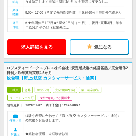
うえ決定します※試用期間3か月あり(待遇に変更なし…
給与
勤務
8:00～17:00（所定労働時間8時間）※休憩60分※時間外労働あり
時間
# ★年間休日127日★* 週休2日制（土,日）、祝日* 夏季3日、年末
休日
休暇
年始5日* その他（就業先に…
求人詳細を見る
気になる
ロジスティードエクスプレス株式会社 | 安定感抜群の経営基盤／完全週休2
日制／昨年賞与実績4.5か月
総合職【海上/航空 カスタマーサービス・通関】
正社員
急募
学歴不問
完全週休2日制
第二新卒歓迎
リモートワーク可
女性のおしごと掲載中
情報更新日：2026/07/07
終了予定日：
2026/08/24
経験や希望に合わせて「海上/航空 カスタマーサービス・通関」
の業務をお任せします。
仕事内容
◆経験者優遇、未経験者歓迎
対象と