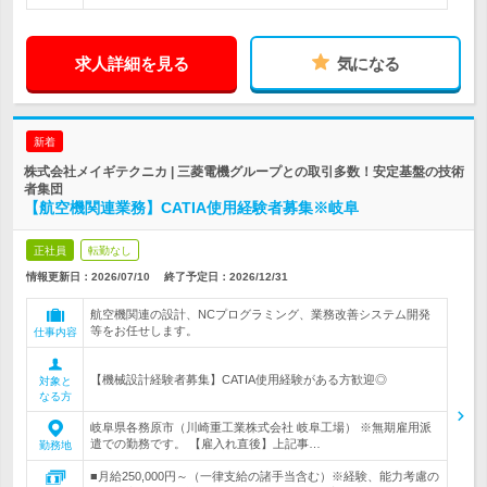
求人詳細を見る
気になる
新着
株式会社メイギテクニカ | 三菱電機グループとの取引多数！安定基盤の技術
者集団
【航空機関連業務】CATIA使用経験者募集※岐阜
正社員
転勤なし
情報更新日：2026/07/10
終了予定日：
2026/12/31
航空機関連の設計、NCプログラミング、業務改善システム開発
等をお任せします。
仕事内容
【機械設計経験者募集】CATIA使用経験がある方歓迎◎
対象と
なる方
岐阜県各務原市（川崎重工業株式会社 岐阜工場） ※無期雇用派
遣での勤務です。 【雇入れ直後】上記事…
勤務地
■月給250,000円～（一律支給の諸手当含む）※経験、能力考慮の