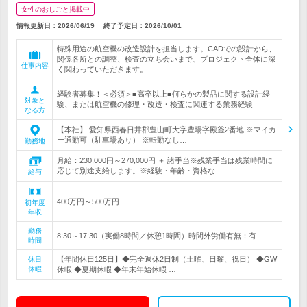
女性のおしごと掲載中
情報更新日：2026/06/19
終了予定日：
2026/10/01
特殊用途の航空機の改造設計を担当します。CADでの設計から、
関係各所との調整、検査の立ち会いまで、プロジェクト全体に深
仕事内容
く関わっていただきます。
経験者募集！＜必須＞■高卒以上■何らかの製品に関する設計経
対象と
験、または航空機の修理・改造・検査に関連する業務経験
なる方
【本社】 愛知県西春日井郡豊山町大字豊場字殿釜2番地 ※マイカ
ー通勤可（駐車場あり） ※転勤なし…
勤務地
月給：230,000円～270,000円 ＋ 諸手当※残業手当は残業時間に
応じて別途支給します。※経験・年齢・資格な…
給与
400万円～500万円
初年度
年収
勤務
8:30～17:30（実働8時間／休憩1時間）時間外労働有無：有
時間
【年間休日125日】◆完全週休2日制（土曜、日曜、祝日） ◆GW
休日
休暇
休暇 ◆夏期休暇 ◆年末年始休暇 …