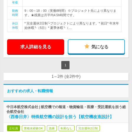
年収
9：00～18：00（実働8時間）※プロジェクト先により異なりま
勤務
時間
す。★残業は月平均4.5h時間です。
* 完全週休2日制└プロジェクトにより異なります。* 祝日* 年末年
休日
休暇
始休暇└（5日）* 夏季休暇└（…
求人詳細を見る
気になる
1
1～2件 (全2件中)
おすすめの求人・転職情報
中日本航空株式会社 | 航空機での報道・物資輸送・医療・受託運航を担う総
合航空会社
〈西春日井〉特殊航空機の設計を担う【航空機改造設計】
正社員
業種未経験OK
急募
転勤なし
完全週休2日制