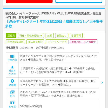
株式会社ハイヤーフォース | WOMAN's VALUE AWARD受賞企業／完全週
休2日制／資格取得支援有
【Webディレクター】年間休日120日／残業ほぼなし／大手案件
多数
正社員
職種・業種未経験OK
急募
転勤なし
学歴不問
完全週休2日制
第二新卒歓迎
リモートワーク可
女性のおしごと掲載中
情報更新日：2026/07/31
終了予定日：
2026/10/01
常駐先となる大手企業においてWebディレクションを担当いただ
きます◆将来はPL・PMも目指せます
仕事内容
【学歴不問・未経験OK・第二新卒歓迎】◆「Web業界で成長し
対象と
たい！」という意欲重視の採用です！◆WEB面接OK！
なる方
全国各地のプロジェクト先での勤務 ◆転居を伴う転勤なし ◆リ
モートワーク（在宅勤務）あり ◆勤務先…
勤務地
月給25万3700円～75万円＋各種手当※上記は固定残業代（月20
時間分・3万3700円以上）を含みます。超過分は支…
給与
304万円～900万円
初年度