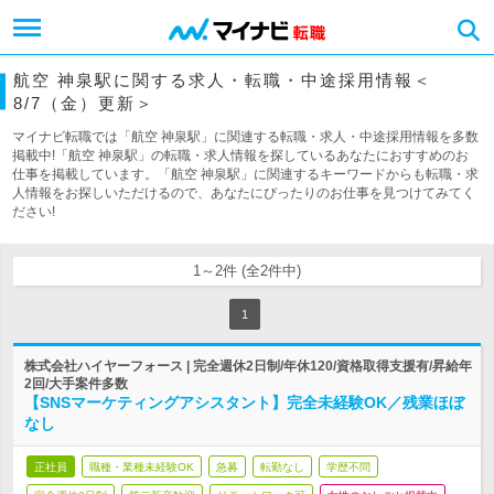
航空 神泉駅に関する求人・転職・中途採用情報＜
8/7（金）更新＞
マイナビ転職では「航空 神泉駅」に関連する転職・求人・中途採用情報を多数
掲載中!「航空 神泉駅」の転職・求人情報を探しているあなたにおすすめのお
仕事を掲載しています。「航空 神泉駅」に関連するキーワードからも転職・求
人情報をお探しいただけるので、あなたにぴったりのお仕事を見つけてみてく
ださい!
1～2件 (全2件中)
1
株式会社ハイヤーフォース | 完全週休2日制/年休120/資格取得支援有/昇給年
2回/大手案件多数
【SNSマーケティングアシスタント】完全未経験OK／残業ほぼ
なし
正社員
職種・業種未経験OK
急募
転勤なし
学歴不問