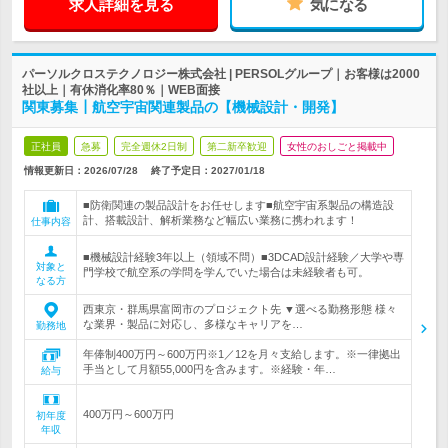
求人詳細を見る
気になる
パーソルクロステクノロジー株式会社 | PERSOLグループ｜お客様は2000
社以上｜有休消化率80％｜WEB面接
関東募集┃航空宇宙関連製品の【機械設計・開発】
正社員
急募
完全週休2日制
第二新卒歓迎
女性のおしごと掲載中
情報更新日：2026/07/28
終了予定日：
2027/01/18
■防衛関連の製品設計をお任せします■航空宇宙系製品の構造設
計、搭載設計、解析業務など幅広い業務に携われます！
仕事内容
■機械設計経験3年以上（領域不問）■3DCAD設計経験／大学や専
対象と
門学校で航空系の学問を学んでいた場合は未経験者も可。
なる方
西東京・群馬県富岡市のプロジェクト先 ▼選べる勤務形態 様々
な業界・製品に対応し、多様なキャリアを…
勤務地
年俸制400万円～600万円※1／12を月々支給します。※一律拠出
手当として月額55,000円を含みます。※経験・年…
給与
400万円～600万円
初年度
年収