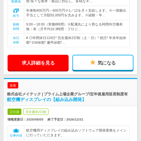
態 様々な業界・製品に対応し、多様なキ…
勤務地
年俸制400万円～600万円※1／12を月々支給します。※一律拠出
手当として月額55,000円を含みます。※経験・年…
給与
9:00～18:00（実働8時間）※配属先により異なる時間外労働有
勤務
時間
無：有（月平均19.3時間・プロジ…
# ◎年間休日124日* 完全週休2日制（土・日）* 祝日* 年末年始休
休日
休暇
暇* GW休暇* 慶弔休暇*…
求人詳細を見る
気になる
新着
株式会社メイテック | プライム上場企業グループ/定年後雇用延長制度有
航空機ディスプレイの【組み込み開発】
正社員
完全週休2日制
情報更新日：2026/08/05
終了予定日：
2026/12/31
航空機用ディスプレイの組み込みソフトウェア開発業務をメイン
に行っていただきます。
仕事内容