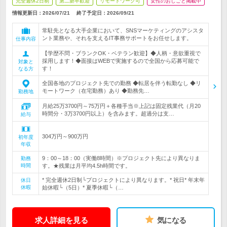
完全週休2日制
第二新卒歓迎
リモートワーク可
女性のおしごと掲載中
情報更新日：2026/07/21
終了予定日：
2026/09/21
常駐先となる大手企業において、SNSマーケティングのアシスタ
ント業務や、それを支えるIT事務サポートをお任せします。
仕事内容
【学歴不問・ブランクOK・ベテラン歓迎】◆人柄・意欲重視で
採用します！◆面接はWEBで実施するので全国から応募可能で
対象と
す！
なる方
全国各地のプロジェクト先での勤務 ◆転居を伴う転勤なし ◆リ
モートワーク（在宅勤務）あり ◆勤務先…
勤務地
月給25万3700円～75万円＋各種手当※上記は固定残業代（月20
時間分・3万3700円以上）を含みます。超過分は支…
給与
304万円～900万円
初年度
年収
9：00～18：00（実働8時間）※プロジェクト先により異なりま
勤務
時間
す。★残業は月平均4.5h時間です。
* 完全週休2日制└プロジェクトにより異なります。* 祝日* 年末年
休日
休暇
始休暇└（5日）* 夏季休暇└（…
求人詳細を見る
気になる