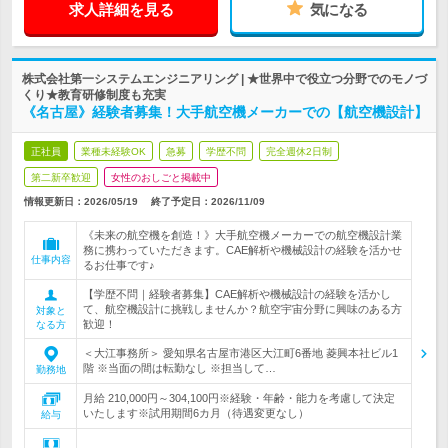
求人詳細を見る
気になる
株式会社第一システムエンジニアリング | ★世界中で役立つ分野でのモノづ
くり★教育研修制度も充実
《名古屋》経験者募集！大手航空機メーカーでの【航空機設計】
正社員
業種未経験OK
急募
学歴不問
完全週休2日制
第二新卒歓迎
女性のおしごと掲載中
情報更新日：2026/05/19
終了予定日：
2026/11/09
《未来の航空機を創造！》大手航空機メーカーでの航空機設計業
務に携わっていただきます。CAE解析や機械設計の経験を活かせ
仕事内容
るお仕事です♪
【学歴不問｜経験者募集】CAE解析や機械設計の経験を活かし
て、航空機設計に挑戦しませんか？航空宇宙分野に興味のある方
対象と
歓迎！
なる方
＜大江事務所＞ 愛知県名古屋市港区大江町6番地 菱興本社ビル1
階 ※当面の間は転勤なし ※担当して…
勤務地
月給 210,000円～304,100円※経験・年齢・能力を考慮して決定
いたします※試用期間6カ月（待遇変更なし）
給与