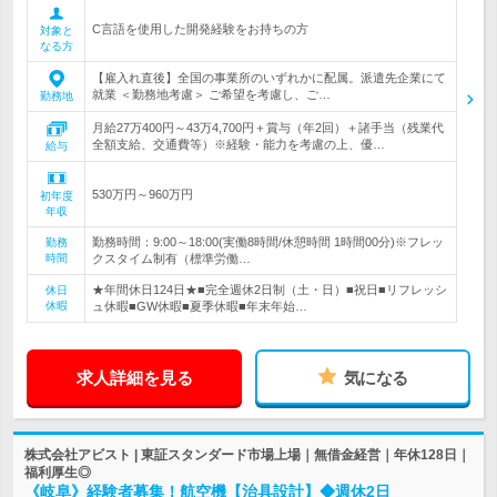
C言語を使用した開発経験をお持ちの方
対象と
なる方
【雇入れ直後】全国の事業所のいずれかに配属。派遣先企業にて
就業 ＜勤務地考慮＞ ご希望を考慮し、ご…
勤務地
月給27万400円～43万4,700円＋賞与（年2回）＋諸手当（残業代
全額支給、交通費等）※経験・能力を考慮の上、優…
給与
530万円～960万円
初年度
年収
勤務時間：9:00～18:00(実働8時間/休憩時間 1時間00分)※フレッ
勤務
時間
クスタイム制有（標準労働…
★年間休日124日★■完全週休2日制（土・日）■祝日■リフレッシ
休日
休暇
ュ休暇■GW休暇■夏季休暇■年末年始…
求人詳細を見る
気になる
株式会社アビスト | 東証スタンダード市場上場｜無借金経営｜年休128日｜
福利厚生◎
《岐阜》経験者募集！航空機【治具設計】◆週休2日