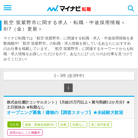
航空 筑紫野市に関する求人・転職・中途採用情報＜
8/7（金）更新＞
マイナビ転職では「航空 筑紫野市」に関連する転職・求人・中途採用情報を多
数掲載中!「航空 筑紫野市」の転職・求人情報を探しているあなたにおすすめ
のお仕事を掲載しています。「航空 筑紫野市」に関連するキーワードからも転
職・求人情報をお探しいただけるので、あなたにぴったりのお仕事を見つけて
みてください!
1～3件 (全3件中)
1
株式会社優計コンサルタント | 《月給25万円以上＋賞与実績5.2か月分》★
土日祝休み ★転勤なし
オープニング募集！建物の【調査スタッフ】★未経験大歓迎
正社員
職種・業種未経験OK
急募
転勤なし
第二新卒歓迎
女性のおしごと掲載中