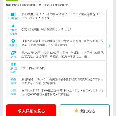
情報更新日：2026/08/05
終了予定日：
2026/12/31
航空機用ディスプレイの組み込みソフトウェア開発業務をメイン
に行っていただきます。
仕事内容
C言語を使用した開発経験をお持ちの方
対象と
なる方
【雇入れ直後】全国の事業所のいずれかに配属。派遣先企業にて
就業 ＜勤務地考慮＞ ご希望を考慮し、ご…
勤務地
月給27万400円～43万4,700円＋賞与（年2回）＋諸手当（残業代
全額支給、交通費等）※経験・能力を考慮の上、優…
給与
530万円～960万円
初年度
年収
勤務時間：9:00～18:00(実働8時間/休憩時間 1時間00分)※フレッ
勤務
時間
クスタイム制有（標準労働…
★年間休日124日★■完全週休2日制（土・日）■祝日■リフレッシ
休日
休暇
ュ休暇■GW休暇■夏季休暇■年末年始…
求人詳細を見る
気になる