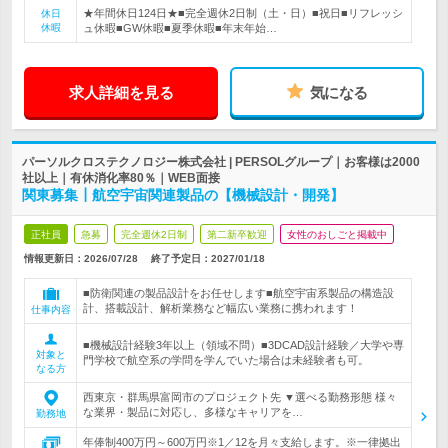
★年間休日124日★■完全週休2日制（土・日）■祝日■リフレッシ
休日
休暇
ュ休暇■GW休暇■夏季休暇■年末年始…
求人詳細を見る
気になる
パーソルクロステクノロジー株式会社 | PERSOLグループ｜お客様は2000
社以上｜有休消化率80％｜WEB面接
関東募集┃航空宇宙関連製品の【機械設計・開発】
正社員
急募
完全週休2日制
第二新卒歓迎
女性のおしごと掲載中
情報更新日：2026/07/28
終了予定日：
2027/01/18
■防衛関連の製品設計をお任せします■航空宇宙系製品の構造設
計、搭載設計、解析業務など幅広い業務に携われます！
仕事内容
■機械設計経験3年以上（領域不問）■3DCAD設計経験／大学や専
対象と
門学校で航空系の学問を学んでいた場合は未経験者も可。
なる方
西東京・群馬県富岡市のプロジェクト先 ▼選べる勤務形態 様々
な業界・製品に対応し、多様なキャリアを…
勤務地
年俸制400万円～600万円※1／12を月々支給します。※一律拠出