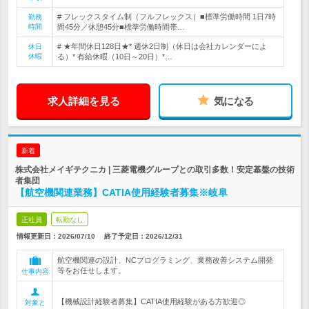
# フレックスタイム制（フルフレックス）■標準労働時間 1日7時
勤務
時間
間45分／休憩45分■標準労働時間帯…
# ★年間休日128日★* 週休2日制（休日は会社カレンダーによ
休日
休暇
る）* 有給休暇（10日～20日）*…
求人詳細を見る
気になる
新着
株式会社メイギテクニカ | 三菱電機グループとの取引多数！安定基盤の技術
者集団
【航空機関連業務】CATIA使用経験者募集※岐阜
正社員
転勤なし
情報更新日：2026/07/10
終了予定日：
2026/12/31
航空機関連の設計、NCプログラミング、業務改善システム開発
等をお任せします。
仕事内容
【機械設計経験者募集】CATIA使用経験がある方歓迎◎
対象と