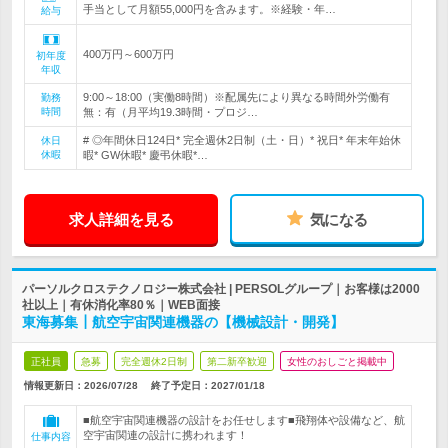
手当として月額55,000円を含みます。※経験・年…
給与
400万円～600万円
初年度
年収
9:00～18:00（実働8時間）※配属先により異なる時間外労働有
勤務
時間
無：有（月平均19.3時間・プロジ…
# ◎年間休日124日* 完全週休2日制（土・日）* 祝日* 年末年始休
休日
休暇
暇* GW休暇* 慶弔休暇*…
求人詳細を見る
気になる
パーソルクロステクノロジー株式会社 | PERSOLグループ｜お客様は2000
社以上｜有休消化率80％｜WEB面接
東海募集┃航空宇宙関連機器の【機械設計・開発】
正社員
急募
完全週休2日制
第二新卒歓迎
女性のおしごと掲載中
情報更新日：2026/07/28
終了予定日：
2027/01/18
■航空宇宙関連機器の設計をお任せします■飛翔体や設備など、航
空宇宙関連の設計に携われます！
仕事内容