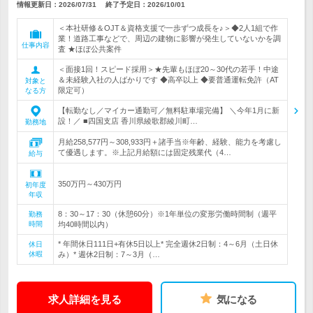
情報更新日：2026/07/31
終了予定日：
2026/10/01
＜本社研修＆OJT＆資格支援で一歩ずつ成長を♪＞◆2人1組で作
業！道路工事などで、周辺の建物に影響が発生していないかを調
仕事内容
査 ★ほぼ公共案件
＜面接1回！スピード採用＞★先輩もほぼ20～30代の若手！中途
＆未経験入社の人ばかりです ◆高卒以上 ◆要普通運転免許（AT
対象と
限定可）
なる方
【転勤なし／マイカー通勤可／無料駐車場完備】 ＼今年1月に新
設！／ ■四国支店 香川県綾歌郡綾川町…
勤務地
月給258,577円～308,933円＋諸手当※年齢、経験、能力を考慮し
て優遇します。※上記月給額には固定残業代（4…
給与
350万円～430万円
初年度
年収
8：30～17：30（休憩60分）※1年単位の変形労働時間制（週平
勤務
時間
均40時間以内）
* 年間休日111日+有休5日以上* 完全週休2日制：4～6月（土日休
休日
休暇
み）* 週休2日制：7～3月（…
求人詳細を見る
気になる