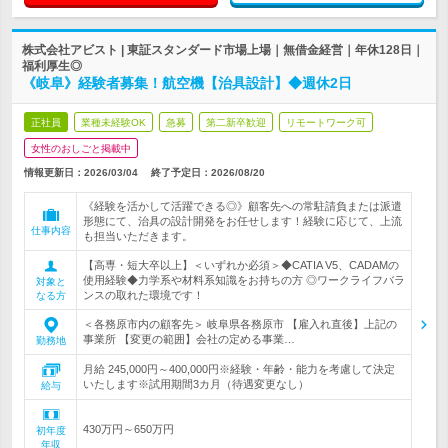
株式会社アビスト | 東証スタンダード市場上場｜無借金経営｜年休128日｜
福利厚生◎
《岐阜》経験者募集！航空機【治具設計】◆週休2日
正社員
業種未経験OK
急募
第二新卒歓迎
リモートワーク可
女性のおしごと掲載中
情報更新日：2026/03/04
終了予定日：
2026/08/20
《経験を活かして活躍できる◎》顧客先への常駐請負または派遣
形態にて、治具の設計開発をお任せします！経験に応じて、上流
仕事内容
も担当いただきます。
【高専・短大卒以上】＜いずれか必須＞◆CATIA V5、CADAMの
使用経験◆力学系や材料系知識をお持ちの方 ◎ワークライフバラ
対象と
ンスの取れた環境です！
なる方
＜各務原市内の顧客先＞ 岐阜県各務原市 【雇入れ直後】上記の
事業所 【変更の範囲】会社の定める事業…
勤務地
月給 245,000円～400,000円※経験・年齢・能力を考慮して決定
いたします※試用期間3カ月（待遇変更なし）
給与
430万円～650万円
初年度
年収