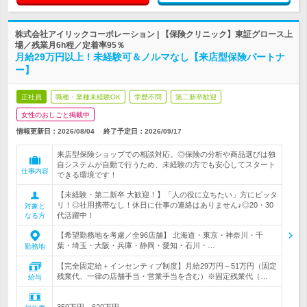
株式会社アイリックコーポレーション | 【保険クリニック】東証グロース上
場／残業月6h程／定着率95％
月給29万円以上！未経験可＆ノルマなし【来店型保険パートナ
ー】
正社員
職種・業種未経験OK
学歴不問
第二新卒歓迎
女性のおしごと掲載中
情報更新日：2026/08/04
終了予定日：
2026/09/17
来店型保険ショップでの相談対応。◎保険の分析や商品選びは独
自システムが自動で行うため、未経験の方でも安心してスタート
仕事内容
できる環境です！
【未経験・第二新卒 大歓迎！】「人の役に立ちたい」方にピッタ
リ！◎社用携帯なし！休日に仕事の連絡はありません♪◎20・30
対象と
代活躍中！
なる方
【希望勤務地を考慮／全96店舗】 北海道・東京・神奈川・千
葉・埼玉・大阪・兵庫・静岡・愛知・石川・…
勤務地
【完全固定給＋インセンティブ制度】月給29万円～51万円（固定
残業代、一律の店舗手当・営業手当を含む）※固定残業代（…
給与
350万円～620万円