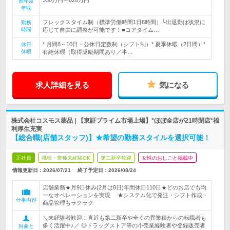
初年度
年収
フレックスタイム制（標準労働時間1日8時間）└出退勤は状況に
勤務
時間
応じて自由に調整が可能です！■コアタイム…
* 月間8～10日・公休日定数制（シフト制）* 夏季休暇（2日間）*
休日
休暇
有給休暇（取得奨励期間あり／半…
求人詳細を見る
気になる
株式会社コスモス薬品 | 【東証プライム市場上場】*ほぼ全店が21時閉店*福
利厚生充実
【総合職(店舗スタッフ)】★希望の勤務スタイルを選択可能！
正社員
職種・業種未経験OK
第二新卒歓迎
女性のおしごと掲載中
情報更新日：2026/07/21
終了予定日：
2026/08/24
店舗業務★月9日休み(2月は8日)年間休日110日★どのお店でも均
一なオペレーションを実現 ★システム化で発注・シフト作成・
仕事内容
商品管理もラクラク
＼未経験者歓迎！直近も第二新卒や全くの異業種からの転職者も
多く活躍中♪／ ◎ドラッグストア等の小売業経験者や登録販売者
対象と