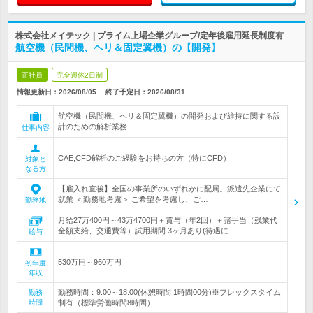
株式会社メイテック | プライム上場企業グループ/定年後雇用延長制度有
航空機（民間機、ヘリ＆固定翼機）の【開発】
正社員
完全週休2日制
情報更新日：2026/08/05
終了予定日：
2026/08/31
航空機（民間機、ヘリ＆固定翼機）の開発および維持に関する設
計のための解析業務
仕事内容
CAE,CFD解析のご経験をお持ちの方（特にCFD）
対象と
なる方
【雇入れ直後】全国の事業所のいずれかに配属。派遣先企業にて
就業 ＜勤務地考慮＞ ご希望を考慮し、ご…
勤務地
月給27万400円～43万4700円＋賞与（年2回）＋諸手当（残業代
全額支給、交通費等）試用期間 3ヶ月あり(待遇に…
給与
530万円～960万円
初年度
年収
勤務時間：9:00～18:00(休憩時間 1時間00分)※フレックスタイム
勤務
時間
制有（標準労働時間8時間）…