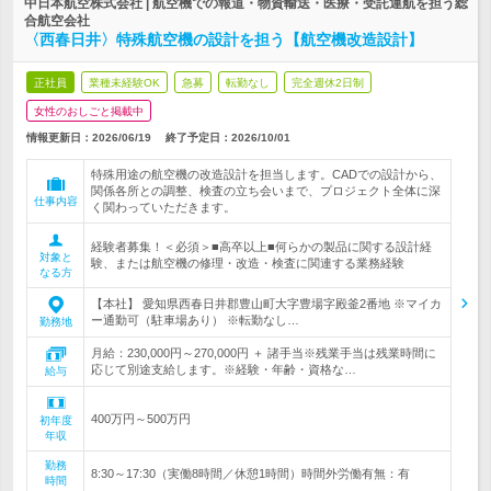
中日本航空株式会社 | 航空機での報道・物資輸送・医療・受託運航を担う総
合航空会社
〈西春日井〉特殊航空機の設計を担う【航空機改造設計】
正社員
業種未経験OK
急募
転勤なし
完全週休2日制
女性のおしごと掲載中
情報更新日：2026/06/19
終了予定日：
2026/10/01
特殊用途の航空機の改造設計を担当します。CADでの設計から、
関係各所との調整、検査の立ち会いまで、プロジェクト全体に深
仕事内容
く関わっていただきます。
経験者募集！＜必須＞■高卒以上■何らかの製品に関する設計経
対象と
験、または航空機の修理・改造・検査に関連する業務経験
なる方
【本社】 愛知県西春日井郡豊山町大字豊場字殿釜2番地 ※マイカ
ー通勤可（駐車場あり） ※転勤なし…
勤務地
月給：230,000円～270,000円 ＋ 諸手当※残業手当は残業時間に
応じて別途支給します。※経験・年齢・資格な…
給与
400万円～500万円
初年度
年収
勤務
8:30～17:30（実働8時間／休憩1時間）時間外労働有無：有
時間