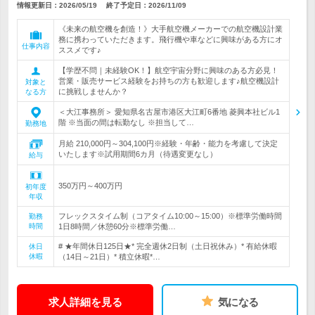
情報更新日：2026/05/19
終了予定日：
2026/11/09
《未来の航空機を創造！》大手航空機メーカーでの航空機設計業
務に携わっていただきます。飛行機や車などに興味がある方にオ
仕事内容
ススメです♪
【学歴不問｜未経験OK！】航空宇宙分野に興味のある方必見！
営業・販売サービス経験をお持ちの方も歓迎します♪航空機設計
対象と
に挑戦しませんか？
なる方
＜大江事務所＞ 愛知県名古屋市港区大江町6番地 菱興本社ビル1
階 ※当面の間は転勤なし ※担当して…
勤務地
月給 210,000円～304,100円※経験・年齢・能力を考慮して決定
いたします※試用期間6カ月（待遇変更なし）
給与
350万円～400万円
初年度
年収
フレックスタイム制（コアタイム10:00～15:00）※標準労働時間
勤務
時間
1日8時間／休憩60分※標準労働…
# ★年間休日125日★* 完全週休2日制（土日祝休み）* 有給休暇
休日
休暇
（14日～21日）* 積立休暇*…
求人詳細を見る
気になる