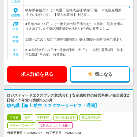
なる方
岐阜県各務原市（川崎重工業株式会社 岐阜工場） ※無期雇用派
遣での勤務です。 【雇入れ直後】上記事…
勤務地
■月給250,000円～（一律支給の諸手当含む）※経験、能力考慮の
うえ決定します※試用期間3か月あり(待遇に変更なし…
給与
勤務
8:00～17:00（所定労働時間8時間）※休憩60分※時間外労働あり
時間
# ★年間休日127日★* 週休2日制（土,日）、祝日* 夏季3日、年末
休日
休暇
年始5日* その他（就業先に…
求人詳細を見る
気になる
ロジスティードエクスプレス株式会社 | 安定感抜群の経営基盤／完全週休2
日制／昨年賞与実績4.5か月
総合職【海上/航空 カスタマーサービス・通関】
正社員
急募
学歴不問
完全週休2日制
第二新卒歓迎
リモートワーク可
女性のおしごと掲載中
情報更新日：2026/07/07
終了予定日：
2026/08/24