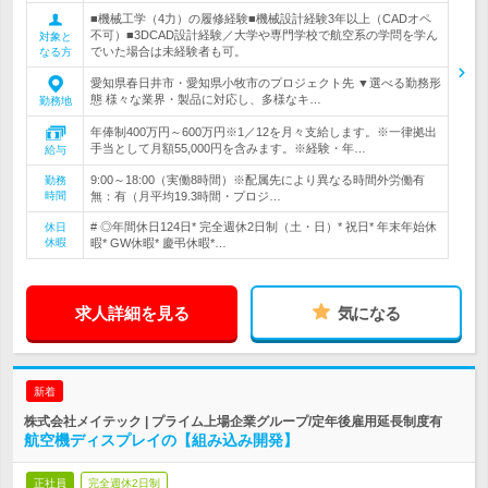
■機械工学（4力）の履修経験■機械設計経験3年以上（CADオペ
不可）■3DCAD設計経験／大学や専門学校で航空系の学問を学ん
対象と
でいた場合は未経験者も可。
なる方
愛知県春日井市・愛知県小牧市のプロジェクト先 ▼選べる勤務形
態 様々な業界・製品に対応し、多様なキ…
勤務地
年俸制400万円～600万円※1／12を月々支給します。※一律拠出
手当として月額55,000円を含みます。※経験・年…
給与
9:00～18:00（実働8時間）※配属先により異なる時間外労働有
勤務
時間
無：有（月平均19.3時間・プロジ…
# ◎年間休日124日* 完全週休2日制（土・日）* 祝日* 年末年始休
休日
休暇
暇* GW休暇* 慶弔休暇*…
求人詳細を見る
気になる
新着
株式会社メイテック | プライム上場企業グループ/定年後雇用延長制度有
航空機ディスプレイの【組み込み開発】
正社員
完全週休2日制