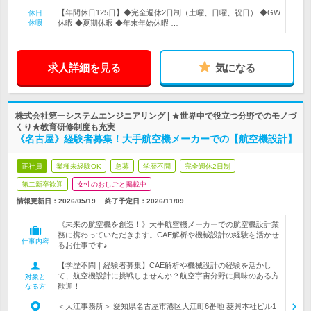
【年間休日125日】◆完全週休2日制（土曜、日曜、祝日） ◆GW
休日
休暇
休暇 ◆夏期休暇 ◆年末年始休暇 …
求人詳細を見る
気になる
株式会社第一システムエンジニアリング | ★世界中で役立つ分野でのモノづ
くり★教育研修制度も充実
《名古屋》経験者募集！大手航空機メーカーでの【航空機設計】
正社員
業種未経験OK
急募
学歴不問
完全週休2日制
第二新卒歓迎
女性のおしごと掲載中
情報更新日：2026/05/19
終了予定日：
2026/11/09
《未来の航空機を創造！》大手航空機メーカーでの航空機設計業
務に携わっていただきます。CAE解析や機械設計の経験を活かせ
仕事内容
るお仕事です♪
【学歴不問｜経験者募集】CAE解析や機械設計の経験を活かし
て、航空機設計に挑戦しませんか？航空宇宙分野に興味のある方
対象と
歓迎！
なる方
＜大江事務所＞ 愛知県名古屋市港区大江町6番地 菱興本社ビル1