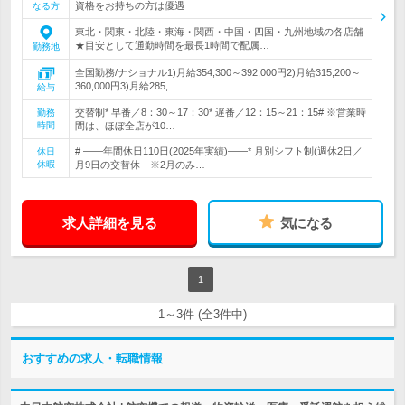
資格をお持ちの方は優遇
なる方
東北・関東・北陸・東海・関西・中国・四国・九州地域の各店舗
★目安として通勤時間を最長1時間で配属…
勤務地
全国勤務/ナショナル1)月給354,300～392,000円2)月給315,200～
360,000円3)月給285,…
給与
交替制* 早番／8：30～17：30* 遅番／12：15～21：15# ※営業時
勤務
時間
間は、ほぼ全店が10…
# ――年間休日110日(2025年実績)――* 月別シフト制(週休2日／
休日
休暇
月9日の交替休 ※2月のみ…
求人詳細を見る
気になる
1
1～3件 (全3件中)
おすすめの求人・転職情報