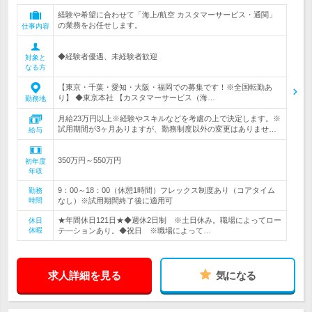
経験や希望に合わせて「海上/航空 カスタマーサービス・通関」
の業務をお任せします。
仕事内容
◆経験者優遇、未経験者歓迎
対象と
なる方
【東京・千葉・愛知・大阪・福岡での募集です！※全国転勤あ
り】 ◆東京本社 【カスタマーサービス（海…
勤務地
月給23万円以上※経験やスキルなどを考慮の上で決定します。※
試用期間が3ヶ月ありますが、勤務制度以外の変更はありませ…
給与
350万円～550万円
初年度
年収
9：00～18：00（休憩1時間）フレックス制度あり（コアタイム
勤務
時間
なし）※試用期間終了後に適用可
★年間休日121日★◆週休2日制 ※土日休み。職場によってロー
休日
休暇
テ―ションあり。◆祝日 ※職場によって…
求人詳細を見る
気になる