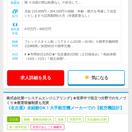
階 ※当面の間は転勤なし ※担当して…
勤務地
月給 210,000円～304,100円※経験・年齢・能力を考慮して決定
いたします※試用期間6カ月（待遇変更なし）
給与
470万円～600万円
初年度
年収
フレックスタイム制（コアタイム10:00～15:00）※標準労働時間
勤務
時間
1日8時間／休憩60分※標準労働…
# ★年間休日125日★* 完全週休2日制（土日祝休み）* 有給休暇
休日
休暇
（14日～21日）* 積立休暇*…
求人詳細を見る
気になる
株式会社第一システムエンジニアリング | ★世界中で役立つ分野でのモノづ
くり★教育研修制度も充実
《名古屋》未経験OK！大手航空機メーカーでの【航空機設計】
正社員
職種・業種未経験OK
急募
学歴不問
完全週休2日制
第二新卒歓迎
女性のおしごと掲載中