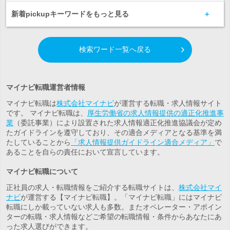
新着pickupキーワードをもっと見る
検索ワード一覧へ戻る
マイナビ転職運営者情報
マイナビ転職は
株式会社マイナビ
が運営する転職・求人情報サイト
です。 マイナビ転職は、
厚生労働省の求人情報提供の適正化推進事
業
（委託事業）により設置された求人情報適正化推進協議会が定め
たガイドラインを遵守しており、その適合メディアとなる基準を満
たしていることから
「求人情報提供ガイドライン適合メディア」
で
あることを自らの責任において宣言しています。
マイナビ転職について
正社員の求人・転職情報をご紹介する転職サイトは、
株式会社マイ
ナビ
が運営する【マイナビ転職】。「マイナビ転職」にはマイナビ
転職にしか載っていない求人も多数。また
オペレーター・アポイン
ター
の転職・求人情報などご希望の転職情報・条件からあなたにあ
った求人選びができます。