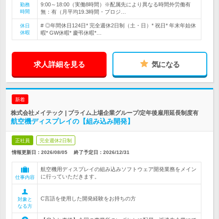
9:00～18:00（実働8時間）※配属先により異なる時間外労働有
勤務
時間
無：有（月平均19.3時間・プロジ…
# ◎年間休日124日* 完全週休2日制（土・日）* 祝日* 年末年始休
休日
休暇
暇* GW休暇* 慶弔休暇*…
求人詳細を見る
気になる
新着
株式会社メイテック | プライム上場企業グループ/定年後雇用延長制度有
航空機ディスプレイの【組み込み開発】
正社員
完全週休2日制
情報更新日：2026/08/05
終了予定日：
2026/12/31
航空機用ディスプレイの組み込みソフトウェア開発業務をメイン
に行っていただきます。
仕事内容
C言語を使用した開発経験をお持ちの方
対象と
なる方