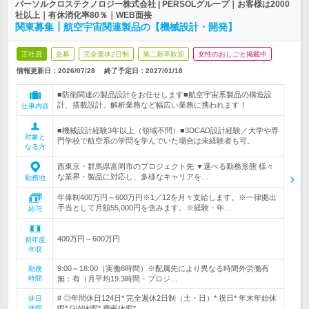
パーソルクロステクノロジー株式会社 | PERSOLグループ｜お客様は2000
社以上｜有休消化率80％｜WEB面接
関東募集┃航空宇宙関連製品の【機械設計・開発】
正社員
急募
完全週休2日制
第二新卒歓迎
女性のおしごと掲載中
情報更新日：2026/07/28
終了予定日：
2027/01/18
■防衛関連の製品設計をお任せします■航空宇宙系製品の構造設
計、搭載設計、解析業務など幅広い業務に携われます！
仕事内容
■機械設計経験3年以上（領域不問）■3DCAD設計経験／大学や専
対象と
門学校で航空系の学問を学んでいた場合は未経験者も可。
なる方
西東京・群馬県富岡市のプロジェクト先 ▼選べる勤務形態 様々
な業界・製品に対応し、多様なキャリアを…
勤務地
年俸制400万円～600万円※1／12を月々支給します。※一律拠出
手当として月額55,000円を含みます。※経験・年…
給与
400万円～600万円
初年度
年収
9:00～18:00（実働8時間）※配属先により異なる時間外労働有
勤務
時間
無：有（月平均19.3時間・プロジ…
# ◎年間休日124日* 完全週休2日制（土・日）* 祝日* 年末年始休
休日
休暇
暇* GW休暇* 慶弔休暇*…