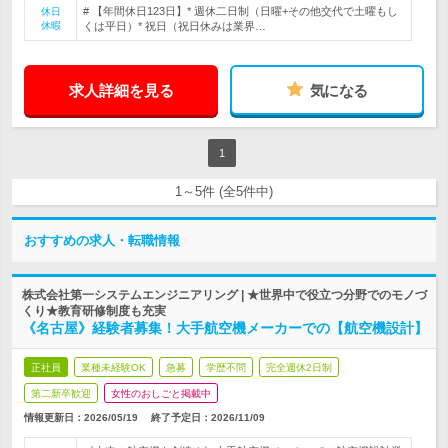
# 【年間休日123日】* 週休二日制（日曜+その他交代で土曜もし
休日
休暇
くは平日）* 祝日（祝日休みは業界…
求人詳細を見る
気になる
1
1～5件 (全5件中)
おすすめの求人・転職情報
株式会社第一システムエンジニアリング | ★世界中で役立つ分野でのモノづ
くり★教育研修制度も充実
《名古屋》経験者募集！大手航空機メーカーでの【航空機設計】
正社員
業種未経験OK
急募
学歴不問
完全週休2日制
第二新卒歓迎
女性のおしごと掲載中
情報更新日：2026/05/19
終了予定日：
2026/11/09