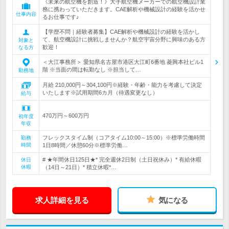
《未来の航空機を創造！》大手航空機メーカーでの航空機設計業
務に携わっていただきます。CAE解析や機械設計の経験を活かせ
仕事内容
るお仕事です♪
【学歴不問｜経験者募集】CAE解析や機械設計の経験を活かし
て、航空機設計に挑戦しませんか？航空宇宙分野に興味のある方
対象と
歓迎！
なる方
＜大江事務所＞ 愛知県名古屋市港区大江町6番地 菱興本社ビル1
階 ※当面の間は転勤なし ※担当して…
勤務地
月給 210,000円～304,100円※経験・年齢・能力を考慮して決定
いたします※試用期間6カ月（待遇変更なし）
給与
470万円～600万円
初年度
年収
フレックスタイム制（コアタイム10:00～15:00）※標準労働時間
勤務
時間
1日8時間／休憩60分※標準労働…
# ★年間休日125日★* 完全週休2日制（土日祝休み）* 有給休暇
休日
休暇
（14日～21日）* 積立休暇*…
求人詳細を見る
気になる