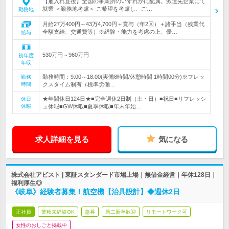
【雇入れ直後】全国の事業所のいずれかに配属。派遣先企業にて
就業 ＜勤務地考慮＞ ご希望を考慮し、ご…
勤務地
月給27万400円～43万4,700円＋賞与（年2回）＋諸手当（残業代
全額支給、交通費等）※経験・能力を考慮の上、優…
給与
530万円～960万円
初年度
年収
勤務時間：9:00～18:00(実働8時間/休憩時間 1時間00分)※フレッ
勤務
時間
クスタイム制有（標準労働…
★年間休日124日★■完全週休2日制（土・日）■祝日■リフレッシ
休日
休暇
ュ休暇■GW休暇■夏季休暇■年末年始…
求人詳細を見る
気になる
株式会社アビスト | 東証スタンダード市場上場｜無借金経営｜年休128日｜
福利厚生◎
《岐阜》経験者募集！航空機【治具設計】◆週休2日
正社員
業種未経験OK
急募
第二新卒歓迎
リモートワーク可
女性のおしごと掲載中