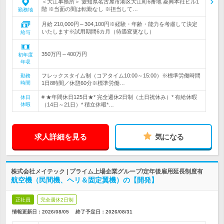
＜大江事務所＞ 愛知県名古屋市港区大江町6番地 菱興本社ビル1
階 ※当面の間は転勤なし ※担当して…
勤務地
月給 210,000円～304,100円※経験・年齢・能力を考慮して決定
いたします※試用期間6カ月（待遇変更なし）
給与
350万円～400万円
初年度
年収
フレックスタイム制（コアタイム10:00～15:00）※標準労働時間
勤務
時間
1日8時間／休憩60分※標準労働…
# ★年間休日125日★* 完全週休2日制（土日祝休み）* 有給休暇
休日
休暇
（14日～21日）* 積立休暇*…
求人詳細を見る
気になる
株式会社メイテック | プライム上場企業グループ/定年後雇用延長制度有
航空機（民間機、ヘリ＆固定翼機）の【開発】
正社員
完全週休2日制
情報更新日：2026/08/05
終了予定日：
2026/08/31