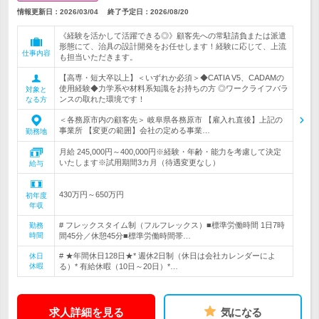
情報更新日：2026/03/04
終了予定日：
2026/08/20
《経験を活かして活躍できる◎》顧客先への常駐請負または派遣
形態にて、治具の設計開発をお任せします！経験に応じて、上流
仕事内容
も担当いただきます。
【高専・短大卒以上】＜いずれか必須＞◆CATIA V5、CADAMの
使用経験◆力学系や材料系知識をお持ちの方 ◎ワークライフバラ
対象と
ンスの取れた環境です！
なる方
＜各務原市内の顧客先＞ 岐阜県各務原市 【雇入れ直後】上記の
事業所 【変更の範囲】会社の定める事業…
勤務地
月給 245,000円～400,000円※経験・年齢・能力を考慮して決定
いたします※試用期間3カ月（待遇変更なし）
給与
430万円～650万円
初年度
年収
# フレックスタイム制（フルフレックス）■標準労働時間 1日7時
勤務
時間
間45分／休憩45分■標準労働時間帯…
# ★年間休日128日★* 週休2日制（休日は会社カレンダーによ
休日
休暇
る）* 有給休暇（10日～20日）*…
求人詳細を見る
気になる