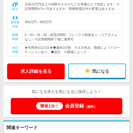
月給23万円以上※経験やスキルなどを考慮の上で決定します。※
試用期間が3ヶ月ありますが、勤務制度以外の変更はありませ…
給与
350万円～550万円
初年度
年収
9：00～18：00（休憩1時間）フレックス制度あり（コアタイム
勤務
時間
なし）※試用期間終了後に適用可
★年間休日121日★◆週休2日制 ※土日休み。職場によってロー
休日
休暇
テ―ションあり。◆祝日 ※職場によって…
求人詳細を見る
気になる
気になる求人を気になるに保存しよう！
会員登録
簡単1分！
（無料）
関連キーワード