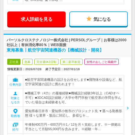
求人詳細を見る
気になる
パーソルクロステクノロジー株式会社 | PERSOLグループ｜お客様は2000
社以上｜有休消化率80％｜WEB面接
東海募集┃航空宇宙関連機器の【機械設計・開発】
正社員
急募
完全週休2日制
第二新卒歓迎
女性のおしごと掲載中
情報更新日：2026/07/28
終了予定日：
2027/01/18
■航空宇宙関連機器の設計をお任せします■飛翔体や設備など、航
空宇宙関連の設計に携われます！
仕事内容
■機械工学（4力）の履修経験■機械設計経験3年以上（CADオペ
不可）■3DCAD設計経験／大学や専門学校で航空系の学問を学ん
対象と
でいた場合は未経験者も可。
なる方
愛知県春日井市・愛知県小牧市のプロジェクト先 ▼選べる勤務形
態 様々な業界・製品に対応し、多様なキ…
勤務地
年俸制400万円～600万円※1／12を月々支給します。※一律拠出
手当として月額55,000円を含みます。※経験・年…
給与