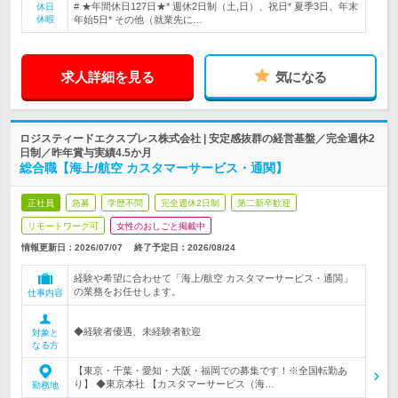
# ★年間休日127日★* 週休2日制（土,日）、祝日* 夏季3日、年末
休日
休暇
年始5日* その他（就業先に…
求人詳細を見る
気になる
ロジスティードエクスプレス株式会社 | 安定感抜群の経営基盤／完全週休2
日制／昨年賞与実績4.5か月
総合職【海上/航空 カスタマーサービス・通関】
正社員
急募
学歴不問
完全週休2日制
第二新卒歓迎
リモートワーク可
女性のおしごと掲載中
情報更新日：2026/07/07
終了予定日：
2026/08/24
経験や希望に合わせて「海上/航空 カスタマーサービス・通関」
の業務をお任せします。
仕事内容
◆経験者優遇、未経験者歓迎
対象と
なる方
【東京・千葉・愛知・大阪・福岡での募集です！※全国転勤あ
り】 ◆東京本社 【カスタマーサービス（海…
勤務地