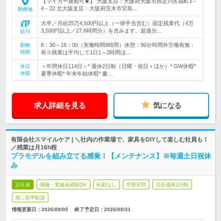
【マイカー通勤可★】 大阪支店：大阪府大阪市西淀川区福町3－
4－22 北大阪支店：大阪府茨木市宮島…
勤務地
大卒／月給25万4,500円以上（一律手当含む）固定残業代（4万
3,500円以上／27.6時間分）を含みます。超過分…
給与
8：30～18：00（実働時間8時間）休憩：90分時間外労働有無：
勤務
時間
有※残業は平均して1日1～2時間ほ…
＜年間休日114日＞* 週休2日制（日曜・祝日＋ほか）* GW休暇*
休日
休暇
夏季休暇* 年末年始休暇* 慶…
求人詳細を見る
気になる
有限会社スマイルケア | ＼社内の作業場で、家具をDIYして楽しむ社員も！
／残業は月16h程
プラモデルを組み立てる感覚！【メンテナンス】※毎週土日祝休
み
正社員
職種・業種未経験OK
転勤なし
学歴不問
完全週休2日制
第二新卒歓迎
情報更新日：2026/08/05
終了予定日：
2026/08/31