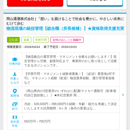
岡山通運株式会社 | 「想い」を届けることで社会を豊かに。やさしい未来に
むけて歩む
物流現場の統括管理【総合職（所長候補）】★資格取得支援充実
正社員
急募
学歴不問
女性のおしごと掲載中
情報更新日：2026/04/24
終了予定日：
2026/10/22
【物流拠点の運営管理・マネジメント全般をお願いします！】収
支管理から労務、顧客対応まで、事業所のかじ取り役として活躍
仕事内容
できるポジションです。
【学歴不問・マネジメント経験者募集！】《必須》要普免(AT不
可)、マネジメント経験《歓迎》物流業界経験、運行管理者資格
対象と
など
なる方
《岡山県内の3営業所のいずれかに配属/マイカー通勤可（駐車場
代自己負担無し） 》 ■本社営業所 岡…
勤務地
月給：328,000円～398,000円※経験・年齢・能力を考慮して決定
いたします※試用期間：6ヶ月（条件の変更はな…
給与
550万円～700万円
初年度
年収