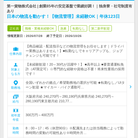
第一貨物株式会社 | 創業85年の安定基盤で業績好調！｜独身寮・社宅制度有
あり
日本の物流を動かす！【物流管理】未経験OK｜年休123日
正社員
職種・業種未経験OK
急募
転勤なし
第二新卒歓迎
情報更新日：2026/07/28
終了予定日：
2026/10/26
【商品確認・配送指示などの物流管理をお任せします｜ドライバ
ー業務はありません！】■転勤なしでキャリアアップも、ジョブ
仕事内容
チェンジも可能です！
【未経験歓迎！20～30代が活躍中！】 ■高卒以上 ■要普通運転免
許（AT限定可）☆専門的な経験や資格は不要！将来性重視の採用
対象と
です！
なる方
全国いずれかの拠点／希望勤務地の選択が可能 ★転勤なし／UIタ
ーン歓迎 ★マイカー・バイク通勤可…
勤務地
大阪府月給 240,270円～280,190円兵庫県月給 240,270円～
280,190円東京都月給 210,77…
給与
300万円～400万円
初年度
年収
8：00～17：45（休憩90分）※配属先または担当職務によって勤
勤務
時間
務時間の変動の可能性あり※時間外月…