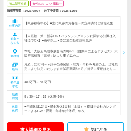
第二新卒歓迎
女性のおしごと掲載中
情報更新日：2026/08/07
終了予定日：
2026/11/05
【既存顧客中心】■主に既存のお客様への定期訪問と情報収集
仕事内容
【未経験・第二新卒OK！バランシングマシンに関する知識は入
対象と
社後でOK】■高卒以上 ■要普通自動車運転免許
なる方
本社：大阪府高槻市成合南の町6-1 《自動車によるアクセス》 大
阪府高槻市「高槻」駅より車で11分…
勤務地
月給：25万円～＋諸手当※経験・能力・年齢を考慮の上、当社規
定により決定いたします※試用期間3ヵ月／待遇に変動はあり…
給与
400万円～700万円
初年度
年収
勤務
8：30～17：15（休憩45分）
時間
■年間休日124日■完全週休2日制（土日）＋祝日※会社カレンダ
休日
休暇
ーによるGW・夏期・年末年始休暇、年次…
求人詳細を見る
気になる