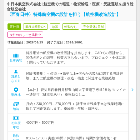
中日本航空株式会社 | 航空機での報道・物資輸送・医療・受託運航を担う総
合航空会社
〈西春日井〉特殊航空機の設計を担う【航空機改造設計】
正社員
業種未経験OK
急募
転勤なし
完全週休2日制
女性のおしごと掲載中
情報更新日：2026/06/19
終了予定日：
2026/10/01
特殊用途の航空機の改造設計を担当します。CADでの設計から、
関係各所との調整、検査の立ち会いまで、プロジェクト全体に深
仕事内容
く関わっていただきます。
経験者募集！＜必須＞■高卒以上■何らかの製品に関する設計経
対象と
験、または航空機の修理・改造・検査に関連する業務経験
なる方
【本社】 愛知県西春日井郡豊山町大字豊場字殿釜2番地 ※マイカ
ー通勤可（駐車場あり） ※転勤なし…
勤務地
月給：230,000円～270,000円 ＋ 諸手当※残業手当は残業時間に
応じて別途支給します。※経験・年齢・資格な…
給与
400万円～500万円
初年度
年収
勤務
8:30～17:30（実働8時間／休憩1時間）時間外労働有無：有