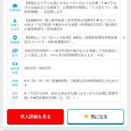
【階段の上り下りを楽にするヒーローのような仕事！】■プラモ
デルを組み立てる感覚で、お客様宅の階段に『イス型リフト（階
仕事内容
段昇降機）』を設置します
【未経験OK・第二新卒歓迎｜若手男性が活躍中】■"モノづくり
が好き！"な方歓迎 ※働きやすさ抜群⇒年間休日122日／最大8日
対象と
の連休取得可／定時退社可
なる方
【転勤なし｜U・Iターンも歓迎】 ■本社／京都府長岡京市神足麦
生11 ※バイク・自転車通勤OK！…
勤務地
月給22万9,200円～＋賞与年2回※能力などを考慮して当社規定に
より決定します。※3ヶ月の試用期間があります。※試…
給与
300万円～500万円
初年度
年収
# 9：00～18：00（実働8時間）◎残業は月16時間程度と少なめで
勤務
時間
す
# ＜下記2つの内、好きな休み方を選べます＞# ※入社後に変更可
休日
休暇
能！# ■完全週休2日制（土、日）＋…
求人詳細を見る
気になる