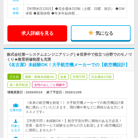
時間
【年間休日125日】◆完全週休2日制（土曜、日曜、祝日） ◆GW
休日
休暇
休暇 ◆夏期休暇 ◆年末年始休暇 …
求人詳細を見る
気になる
株式会社第一システムエンジニアリング | ★世界中で役立つ分野でのモノづ
くり★教育研修制度も充実
《名古屋》未経験OK！大手航空機メーカーでの【航空機設計】
正社員
職種・業種未経験OK
急募
学歴不問
完全週休2日制
第二新卒歓迎
女性のおしごと掲載中
情報更新日：2026/05/19
終了予定日：
2026/11/09
《未来の航空機を創造！》大手航空機メーカーでの航空機設計業
務に携わっていただきます。飛行機や車などに興味がある方にオ
仕事内容
ススメです♪
【学歴不問｜未経験OK！】航空宇宙分野に興味のある方必見！
営業・販売サービス経験をお持ちの方も歓迎します♪航空機設計
対象と
に挑戦しませんか？
なる方