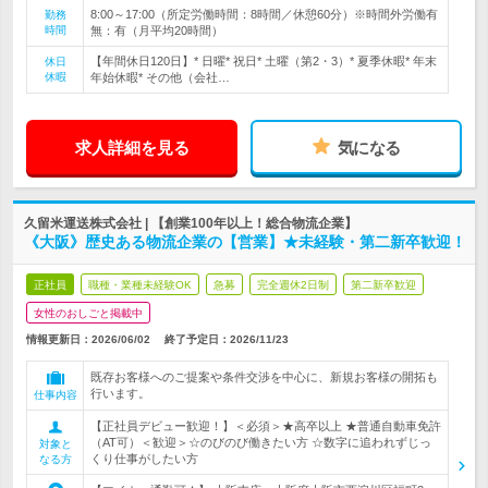
8:00～17:00（所定労働時間：8時間／休憩60分）※時間外労働有
勤務
時間
無：有（月平均20時間）
【年間休日120日】* 日曜* 祝日* 土曜（第2・3）* 夏季休暇* 年末
休日
休暇
年始休暇* その他（会社…
求人詳細を見る
気になる
久留米運送株式会社 | 【創業100年以上！総合物流企業】
《大阪》歴史ある物流企業の【営業】★未経験・第二新卒歓迎！
正社員
職種・業種未経験OK
急募
完全週休2日制
第二新卒歓迎
女性のおしごと掲載中
情報更新日：2026/06/02
終了予定日：
2026/11/23
既存お客様へのご提案や条件交渉を中心に、新規お客様の開拓も
行います。
仕事内容
【正社員デビュー歓迎！】＜必須＞★高卒以上 ★普通自動車免許
（AT可）＜歓迎＞☆のびのび働きたい方 ☆数字に追われずじっ
対象と
くり仕事がしたい方
なる方