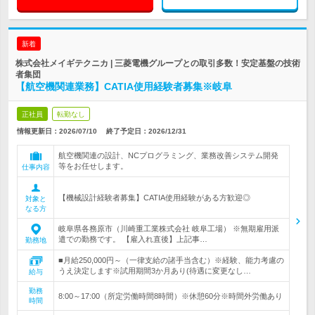
新着
株式会社メイギテクニカ | 三菱電機グループとの取引多数！安定基盤の技術
者集団
【航空機関連業務】CATIA使用経験者募集※岐阜
正社員
転勤なし
情報更新日：2026/07/10
終了予定日：
2026/12/31
航空機関連の設計、NCプログラミング、業務改善システム開発
等をお任せします。
仕事内容
【機械設計経験者募集】CATIA使用経験がある方歓迎◎
対象と
なる方
岐阜県各務原市（川崎重工業株式会社 岐阜工場） ※無期雇用派
遣での勤務です。 【雇入れ直後】上記事…
勤務地
■月給250,000円～（一律支給の諸手当含む）※経験、能力考慮の
うえ決定します※試用期間3か月あり(待遇に変更なし…
給与
勤務
8:00～17:00（所定労働時間8時間）※休憩60分※時間外労働あり
時間