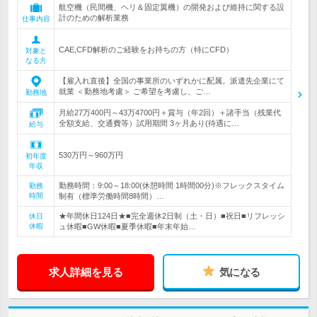
航空機（民間機、ヘリ＆固定翼機）の開発および維持に関する設
計のための解析業務
仕事内容
CAE,CFD解析のご経験をお持ちの方（特にCFD）
対象と
なる方
【雇入れ直後】全国の事業所のいずれかに配属。派遣先企業にて
就業 ＜勤務地考慮＞ ご希望を考慮し、ご…
勤務地
月給27万400円～43万4700円＋賞与（年2回）＋諸手当（残業代
全額支給、交通費等）試用期間 3ヶ月あり(待遇に…
給与
530万円～960万円
初年度
年収
勤務時間：9:00～18:00(休憩時間 1時間00分)※フレックスタイム
勤務
時間
制有（標準労働時間8時間）…
★年間休日124日★■完全週休2日制（土・日）■祝日■リフレッシ
休日
休暇
ュ休暇■GW休暇■夏季休暇■年末年始…
求人詳細を見る
気になる