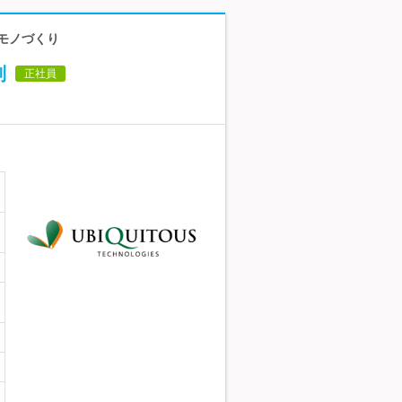
るモノづくり
制
正社員