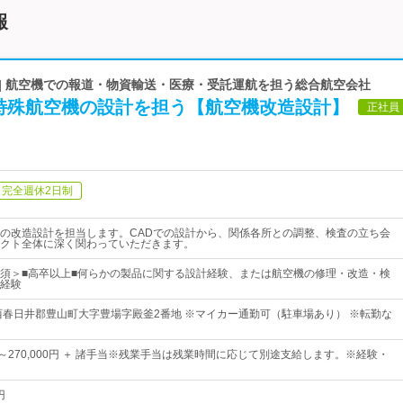
報
 | 航空機での報道・物資輸送・医療・受託運航を担う総合航空会社
特殊航空機の設計を担う【航空機改造設計】
正社員
完全週休2日制
の改造設計を担当します。CADでの設計から、関係各所との調整、検査の立ち会
クト全体に深く関わっていただきます。
須＞■高卒以上■何らかの製品に関する設計経験、または航空機の修理・改造・検
経験
西春日井郡豊山町大字豊場字殿釜2番地 ※マイカー通勤可（駐車場あり） ※転勤な
0円～270,000円 ＋ 諸手当※残業手当は残業時間に応じて別途支給します。※経験・
円