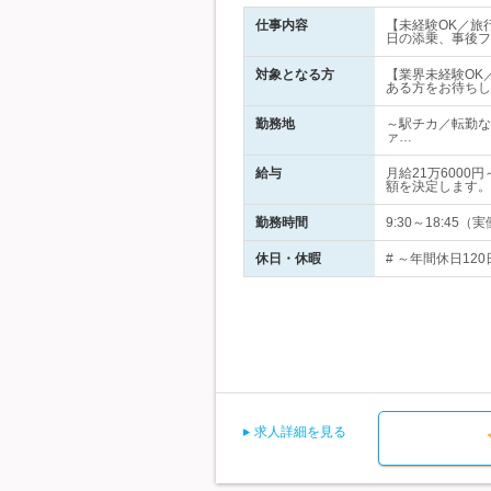
仕事内容
【未経験OK／旅
日の添乗、事後フ
対象となる方
【業界未経験OK
ある方をお待ちし
勤務地
～駅チカ／転勤な
ァ…
給与
月給21万600
額を決定します。
勤務時間
9:30～18:4
休日・休暇
# ～年間休日120
求人詳細を見る