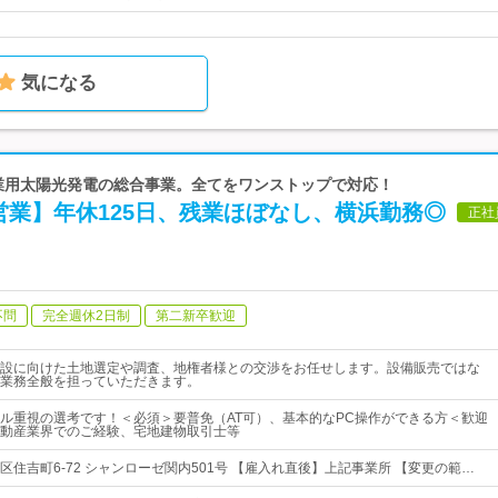
気になる
 産業用太陽光発電の総合事業。全てをワンストップで対応！
営業】年休125日、残業ほぼなし、横浜勤務◎
正社
不問
完全週休2日制
第二新卒歓迎
設に向けた土地選定や調査、地権者様との交渉をお任せします。設備販売ではな
業務全般を担っていただきます。
ル重視の選考です！＜必須＞要普免（AT可）、基本的なPC操作ができる方＜歓迎
動産業界でのご経験、宅地建物取引士等
区住吉町6-72 シャンローゼ関内501号 【雇入れ直後】上記事業所 【変更の範…