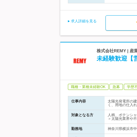
求人詳細を見る
株式会社REMY |
未経験歓迎【
職種・業種未経験OK
急募
学歴
仕事内容
太陽光発電所の建
く、用地の仕入れ
対象となる方
人柄、ポテンシャ
＞太陽光業界や不
勤務地
神奈川県横浜市中