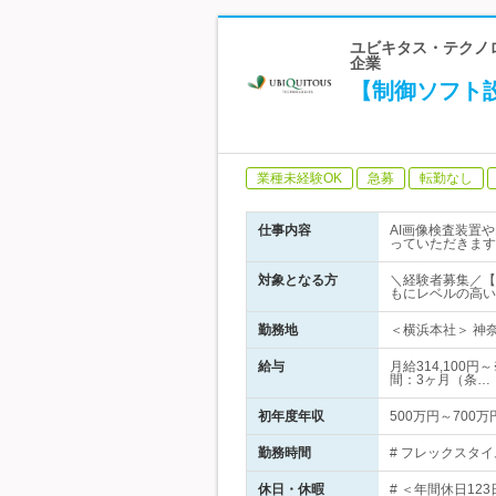
ユビキタス・テクノロ
企業
【制御ソフト設
業種未経験OK
急募
転勤なし
仕事内容
AI画像検査装置
っていただきます
対象となる方
＼経験者募集／【
もにレベルの高い
勤務地
＜横浜本社＞ 神奈
給与
月給314,100
間：3ヶ月（条…
初年度年収
500万円～700万
勤務時間
# フレックスタイ
休日・休暇
# ＜年間休日12