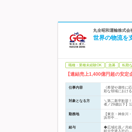
丸全昭和運輸株式会
世界の物流を支
職種・業種未経験OK
急募
転勤
【連結売上1,400億円超の
仕事内容
《希望や適性に応
彩な領域における
対象となる方
＼第二新卒歓迎！
者／29歳以下】1
勤務地
【東京・神奈川・
浜市中…
給与
◆広域社員／月給2
給※中途入社の…