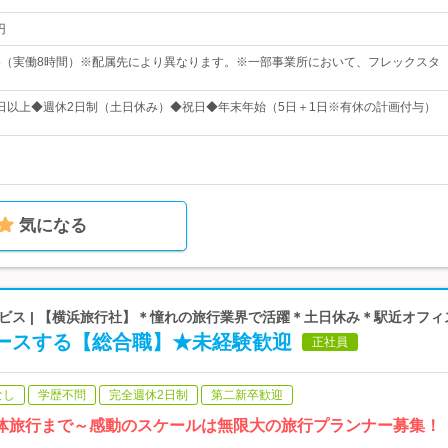
円
：45（実働8時間）※配属先により異なります。※一部事業所において、フレックスタ
20日以上◆週休2日制（土日休み）◆祝日◆年末年始（5日＋1日※有休の計画付与）
気になる
ビス | 【横浜旅行社】＊憧れの旅行業界で活躍＊土日休み＊駅近オフィ
ュースする【総合職】★未経験歓迎
正社員
なし
学歴不問
完全週休2日制
第二新卒歓迎
団体旅行まで～感動のスケールは無限大の旅行プランナー募集！