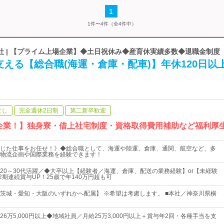
1
1件〜4件（全4件中）
社 | 【プライム上場企業】◆土日祝休み◆産育休実績多数◆退職金制度
える【総合職(海運・倉庫・配車)】年休120日以
なし
完全週休2日制
第二新卒歓迎
安定企業！】独身寮・借上社宅制度・資格取得費用補助など福利厚
じた仕事をお任せ！》◆総合職として、海運や陸運、倉庫、通関、航空など、多
物流企画や国際業務を経験できます！
20～30代活躍／◆大卒以上【経験者／海運、倉庫、配送の業務経験】or【未経験
2期連続賞与UP！25歳で年140万円超も可
茨城・愛知・大阪のいずれかへ配属】 ※希望は考慮します。 ■本社／神奈川県横
6万5,000円以上◆地域社員／月給25万3,000円以上＋賞与年2回・各種手当を支