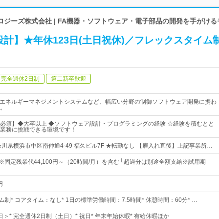
ジーズ株式会社 | FA機器・ソフトウェア・電子部品の開発を手がけ
計】★年休123日(土日祝休)／フレックスタイム
完全週休2日制
第二新卒歓迎
やエネルギーマネジメントシステムなど、幅広い分野の制御ソフトウェア開発に携わ
。
必須】◆大卒以上 ◆ソフトウェア設計・プログラミングの経験 ☆経験を積むとと
業務に挑戦できる環境です！
川県横浜市中区南仲通4-49 福久ビル7F ★転勤なし 【雇入れ直後】上記事業所…
円～※固定残業代44,100円～（20時間/月）を含む└超過分は別途全額支給※試用期
円
ム制* コアタイム：なし* 1日の標準労働時間：7.5時間* 休憩時間：60分* …
3日＞* 完全週休2日制（土日）* 祝日* 年末年始休暇* 有給休暇ほか