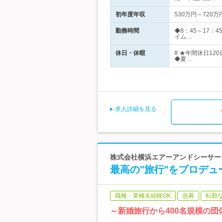
初年度年収
530万円～720万
勤務時間
◆8：45～17
イム…
休日・休暇
# ★年間休日1
◆夏…
求人詳細を見る
株式会社横浜エアーアンドシーサー
最高の"旅行"をプロデ
職種・業種未経験OK
急募
転勤
～新婚旅行から400名規模の