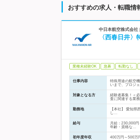
おすすめの求人・転職情
中日本航空株式会社
〈西春日井〉
業種未経験OK
急募
転勤なし
仕事内容
特殊用途の航空機
いまで、プロジェ
対象となる方
経験者募集！＜必
査に関連する業務
勤務地
【本社】 愛知県
し…
給与
月給：230,00
年齢・資格な…
初年度年収
400万円～500万