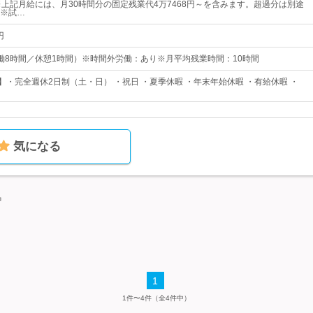
※上記月給には、月30時間分の固定残業代4万7468円～を含みます。超過分は別途
※試…
円
0（実働8時間／休憩1時間）※時間外労働：あり※月平均残業時間：10時間
日】・完全週休2日制（土・日） ・祝日 ・夏季休暇 ・年末年始休暇 ・有給休暇 ・
気になる
中
1
1件〜4件（全4件中）