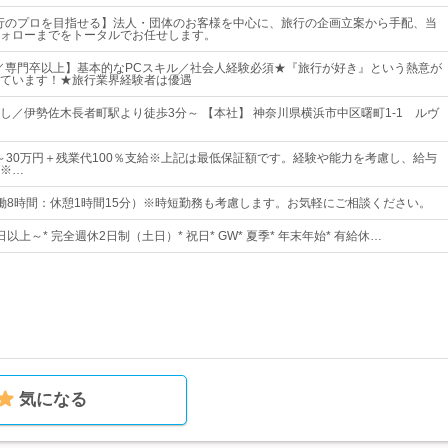
行のプロを目指せる】法人・団体のお客様を中心に、旅行の企画立案から手配、当
ォローまでをトータルでお任せします。
／専門卒以上】基本的なPCスキル／社会人経験必須★『旅行が好き』という熱意が
ています！★旅行業界経験者は優遇
し／伊勢佐木長者町駅より徒歩3分～ 【本社】 神奈川県横浜市中区曙町1-1 ルヴ
0円～30万円＋残業代100％支給※上記は最低保証額です。経験や能力を考慮し、給与
※…
5（実働8時間：休憩1時間15分）※時短勤務も考慮します。お気軽にご相談ください。
日以上～* 完全週休2日制（土日）* 祝日* GW* 夏季* 年末年始* 有給休…
気になる