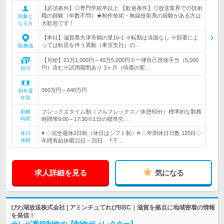
【必須条件】◎専門学校卒以上 【歓迎条件】◎放送業界での技術
職の経験（年数不問）★制作技術・無線技術系の経験がある方は
対象と
大歓迎です！
なる方
【本社】滋賀県大津市鶴の里16-1 ※転勤は当面なし ※部署によ
っては転居を伴う異動（東京支社）の…
勤務地
【月給】21万1,000円～40万5,000円※一律自己啓発手当（5,000
円）含む※試用期間あり 3ヶ月（待遇の変…
給与
360万円～640万円
初年度
年収
フレックスタイム制（フルフレックス／休憩60分）標準的な勤務
勤務
時間
時間帯9:00～17:30※1日の標準労…
# ◇完全週休2日制（休日はシフト制）# ◇年間休日日数 120日◇
休日
休暇
年間有給休暇10日～20日 └下…
求人詳細を見る
気になる
びわ湖放送株式会社 | アミンチュてれびBBC｜滋賀を拠点に地域密着の情報
を発信！