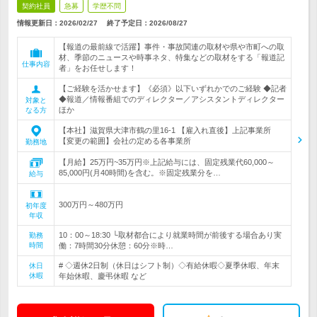
契約社員
急募
学歴不問
情報更新日：2026/02/27
終了予定日：
2026/08/27
【報道の最前線で活躍】事件・事故関連の取材や県や市町への取
材、季節のニュースや時事ネタ、特集などの取材をする「報道記
仕事内容
者」をお任せします！
【ご経験を活かせます】《必須》以下いずれかでのご経験 ◆記者
◆報道／情報番組でのディレクター／アシスタントディレクター
対象と
ほか
なる方
【本社】滋賀県大津市鶴の里16-1 【雇入れ直後】上記事業所
【変更の範囲】会社の定める各事業所
勤務地
【月給】25万円~35万円※上記給与には、固定残業代60,000～
85,000円(月40時間)を含む。※固定残業分を…
給与
300万円～480万円
初年度
年収
10：00～18:30 └取材都合により就業時間が前後する場合あり実
勤務
時間
働：7時間30分休憩：60分※時…
# ◇週休2日制（休日はシフト制）◇有給休暇◇夏季休暇、年末
休日
休暇
年始休暇、慶弔休暇 など