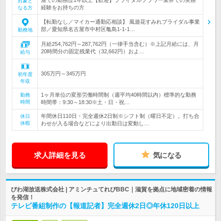
対象と
経験をお持ちの方
なる方
【転勤なし／マイカー通勤応相談】 風遊花すみれブライダル事業
部／愛知県名古屋市中村区亀島1-1-1…
勤務地
月給254,762円～287,762円（一律手当含む）※上記月給には、月
20時間分の固定残業代（32,662円）およ…
給与
305万円～345万円
初年度
年収
1ヶ月単位の変形労働時間制（週平均40時間以内）標準的な勤務
勤務
時間
時間帯：9:30～18:30※土・日・祝…
年間休日110日・完全週休2日制※シフト制（曜日不定）。打ち合
休日
休暇
わせが入る場合などにより出勤日は変動し…
求人詳細を見る
気になる
びわ湖放送株式会社 | アミンチュてれびBBC｜滋賀を拠点に地域密着の情報
を発信！
テレビ番組制作の【報道記者】完全週休2日◎年休120日以上