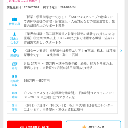
女性のおしごと掲載中
情報更新日：2026/07/07
終了予定日：
2026/08/24
〈授業・学習指導は一切なし〉「KATEKYOグループの教室」に
て講師や生徒の管理・広告宣伝・入会対応などの教室運営と、生
仕事内容
徒の成績向上のサポート業務
【業界未経験・第二新卒歓迎／営業や販売の経験をお持ちの方は
優遇】◎短大/大卒以上 ☆30～40代が多く活躍する職場！温かい
対象と
雰囲気で新しいスタートを
なる方
《UIターン歓迎》 ※配属先は希望エリア！★宮城、栃木、は積極
採用中です！！ ★北海道・富山・石川…
勤務地
月給 24万円 ～ 35万円 + 諸手当※年齢、経験、能力を考慮の上、
優遇します。※最長4ヶ月間の試用期間あり(待遇…
給与
350万円～450万円
初年度
年収
◇フレックスタイム制標準労働時間／1日8時間コアタイム／15：
勤務
時間
00～20：00※土曜日はコアタイムな…
《休日》◇週休2日制 (火・日)・祝日※火曜日は会社カレンダー
休日
休暇
によります。※希望休・連休も柔軟に取得…
求人詳細を見る
気になる