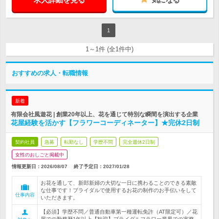
1
1～1件 (全1件中)
おすすめの求人・転職情報
新着
有限会社風遊花 | 創業20年以上、花を通じて特別な瞬間を演出する企業
花屋経験を活かす【フラワーコーディネーター】★完休2日制
契約社員
急募
転勤なし
学歴不問
完全週休2日制
女性のおしごと掲載中
情報更新日：2026/08/07
終了予定日：
2027/01/28
お花を通して、新郎新婦の大切な一日に携わることのできる素敵
な仕事です！ブライダルで使用するお花の制作のお手伝いをして
仕事内容
いただきます。
【必須】学歴不問／普通自動車第一種運転免許（AT限定可）／花
屋での勤務歴1年以上【歓迎】ブライダルフラワー業界での実務