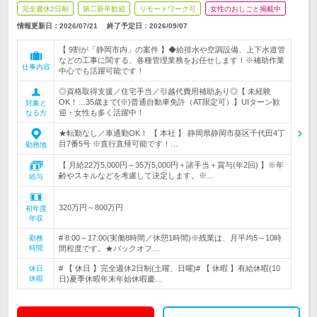
完全週休2日制
第二新卒歓迎
リモートワーク可
女性のおしごと掲載中
情報更新日：2026/07/21
終了予定日：
2026/09/07
【 9割が「静岡市内」の案件 】◆給排水や空調設備、上下水道管
などの工事に関する、各種管理業務をお任せします！※補助作業
仕事内容
中心でも活躍可能です！
◎資格取得支援／住宅手当／引越代費用補助あり◎【 未経験
OK！…35歳まで(※)普通自動車免許（AT限定可）】UIターン歓
対象と
迎・女性も多く活躍中！
なる方
★転勤なし／車通勤OK！ 【 本社 】 静岡県静岡市葵区千代田4丁
目7番5号 ※直行直帰可能です！…
勤務地
【 月給22万5,000円～35万5,000円＋諸手当＋賞与(年2回) 】※年
齢やスキルなどを考慮して決定します。※…
給与
320万円～800万円
初年度
年収
# 8:00～17:00(実働8時間／休憩1時間)※残業は、月平均5～10時
勤務
時間
間程度です。★バックオフ…
# 【 休日 】完全週休2日制(土曜、日曜)# 【 休暇 】有給休暇(10
休日
休暇
日)夏季休暇年末年始休暇慶…