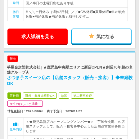
時間
回／半日の土曜日出社あり午後…
# ＼＼土日休み（週休2日制）／／■GW休暇■夏季休暇■年末年始
休日
休暇
休暇■有給休暇★有給休暇も取得しやす…
求人詳細を見る
気になる
新着
芋屋金次郎株式会社 | ★鹿児島中央駅エリアに新店OPEN★創業70年超の老
舗グループ★
さつま芋スイーツ店の【店舗スタッフ（販売・接客）】◆未経験
OK
正社員
職種・業種未経験OK
急募
第二新卒歓迎
女性のおしごと掲載中
情報更新日：2026/08/04
終了予定日：
2026/11/02
＜★鹿児島新店のオープニングメンバー★＞「芋屋金次郎」の店
舗スタッフとして、販売・接客を中心とした店舗運営業務を担当
仕事内容
します