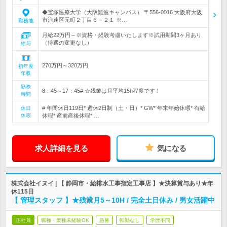
◆宝塚医療大学（大阪難波キャンパス） 〒556-0016 大阪府大阪
市浪速区元町２丁目６－２１ ※…
勤務地
月給22万円～※資格・経験考慮いたします※試用期間3ヶ月あり
（待遇の変更なし）
給与
270万円～320万円
初年度
年収
勤務
8：45～17：45# ☆残業は月平均15h程度です！
時間
# 年間休日119日* 週休2日制（土・日）* GW* 年末年始休暇* 有給
休日
休暇
休暇* 産前産後休暇* …
求人詳細を見る
気になる
株式会社イヌイ | 【 静岡市・給排水工事指定工事店 】★決算賞与あり★年
休115日
【 管理スタッフ 】★残業月5～10H / 完全土日休み / 男女活躍中
正社員
職種・業種未経験OK
急募
転勤なし
学歴不問