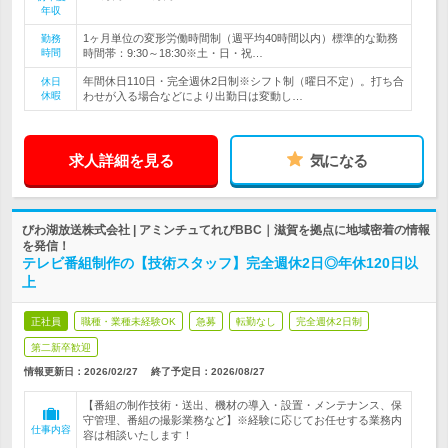
年収
1ヶ月単位の変形労働時間制（週平均40時間以内）標準的な勤務
勤務
時間
時間帯：9:30～18:30※土・日・祝…
年間休日110日・完全週休2日制※シフト制（曜日不定）。打ち合
休日
休暇
わせが入る場合などにより出勤日は変動し…
求人詳細を見る
気になる
びわ湖放送株式会社 | アミンチュてれびBBC｜滋賀を拠点に地域密着の情報
を発信！
テレビ番組制作の【技術スタッフ】完全週休2日◎年休120日以
上
正社員
職種・業種未経験OK
急募
転勤なし
完全週休2日制
第二新卒歓迎
情報更新日：2026/02/27
終了予定日：
2026/08/27
【番組の制作技術・送出、機材の導入・設置・メンテナンス、保
守管理、番組の撮影業務など】※経験に応じてお任せする業務内
仕事内容
容は相談いたします！