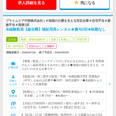
求人詳細を見る
気になる
プライムケア中部株式会社 | ＃地域の介護を支える安定企業＃住宅手当＃家
族手当＃面接1回
未経験歓迎【総合職】福祉用具レンタル★賞与2回★転勤なし
正社員
職種・業種未経験OK
急募
転勤なし
学歴不問
第二新卒歓迎
女性のおしごと掲載中
情報更新日：2026/07/28
終了予定日：
2026/09/28
【事務／配送／メンテナンスのいずれかをお任せします】利用者
のもとへ福祉用具をすみやかに届ける◆地域の福祉を支える、や
仕事内容
りがいの大きな仕事です！
【面接1回／第二新卒大歓迎／学歴・転職回数不問】普通免許
（AT可）があれば応募可◆20代・30代活躍中！◆未経験からス
対象と
タートした先輩多数
なる方
【転勤なし／マイカー通勤OK／無料駐車場あり！】 ★JR身延線
「常永駅」より車で5分！ ★転勤が一…
勤務地
【月給17万8000円～26万5000円＋賞与＋諸手当】※一律手当
（住宅手当）3,000円～を含む※【配送】担当には…
給与
# 【8:30～17:30（実働8時間／休憩60分）】※残業少なめ※月2
勤務