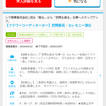
求人詳細を見る
気になる
シマ商事株式会社 | 花を「飾る」から「空間を創る」仕事へステップアッ
プ。
【フラワーコーディネーター】空間装花・セレモニー演出
正社員
業種未経験OK
転勤なし
学歴不問
第二新卒歓迎
女性のおしごと掲載中
情報更新日：2026/06/16
終了予定日：
2026/12/07
【経験を活かして“空間を創る”仕事へ】 セレモニー会場のフラワ
ー装飾・アレンジメントを中心に、 打ち合わせ～制作・設営まで
仕事内容
一貫して担当します。
【経験者優遇／ブランクOK】花屋・ブライダルなどの経験を活
かし、空間装花にも挑戦可能。経験に応じて業務をお任せしま
対象と
す。
なる方
【転勤なし】 ご希望を考慮の上、福岡市／筑紫野市のいずれかの
店舗に配属します。 ▼フラワーショップ…
勤務地
■月給：22万円～※試用期間3ヶ月間（条件に変更なし）※月給に
は固定残業代（30時間分／3万9,700円以上）を含み…
給与
8：30～17：30（所定労働時間8時間／休憩60分）★残業は月平
勤務