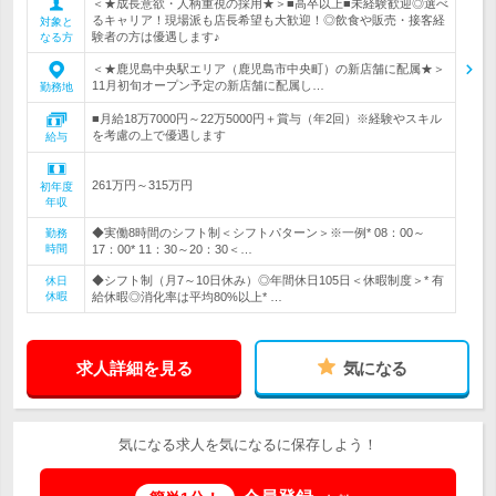
＜★成長意欲・人柄重視の採用★＞■高卒以上■未経験歓迎◎選べ
るキャリア！現場派も店長希望も大歓迎！◎飲食や販売・接客経
対象と
験者の方は優遇します♪
なる方
＜★鹿児島中央駅エリア（鹿児島市中央町）の新店舗に配属★＞
11月初旬オープン予定の新店舗に配属し…
勤務地
■月給18万7000円～22万5000円＋賞与（年2回）※経験やスキル
を考慮の上で優遇します
給与
261万円～315万円
初年度
年収
◆実働8時間のシフト制＜シフトパターン＞※一例* 08：00～
勤務
時間
17：00* 11：30～20：30＜…
◆シフト制（月7～10日休み）◎年間休日105日＜休暇制度＞* 有
休日
休暇
給休暇◎消化率は平均80%以上* …
求人詳細を見る
気になる
気になる求人を気になるに保存しよう！