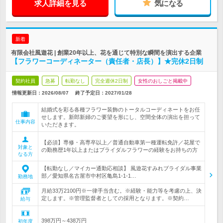
求人詳細を見る
気になる
新着
有限会社風遊花 | 創業20年以上、花を通じて特別な瞬間を演出する企業
【フラワーコーディネーター（責任者・店長）】★完休2日制
契約社員
急募
転勤なし
完全週休2日制
女性のおしごと掲載中
情報更新日：2026/08/07
終了予定日：
2027/01/28
結婚式を彩る各種フラワー装飾のトータルコーディネートをお任
せします。新郎新婦のご要望を形にし、空間全体の演出を担って
仕事内容
いただきます。
【必須】専修・高専卒以上／普通自動車第一種運転免許／花屋で
対象と
の勤務歴1年以上またはブライダルフラワーの経験をお持ちの方
なる方
【転勤なし／マイカー通勤応相談】 風遊花すみれブライダル事業
部／愛知県名古屋市中村区亀島1-1-1…
勤務地
月給33万2100円※一律手当含む。※経験・能力等を考慮の上、決
定します。※管理監督者としての採用となります。※契約…
給与
398万円～438万円
初年度