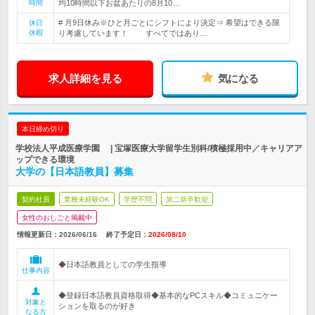
時間
均10時間以下お盆あたりの8月10…
# 月9日休み※ひと月ごとにシフトにより決定⇒ 希望はできる限
休日
休暇
り考慮しています！ すべてではあり…
求人詳細を見る
気になる
本日締め切り
学校法人平成医療学園 | 宝塚医療大学留学生別科/積極採用中／キャリアア
ップできる環境
大学の【日本語教員】募集
契約社員
業種未経験OK
学歴不問
第二新卒歓迎
女性のおしごと掲載中
情報更新日：2026/06/16
終了予定日：
2026/08/10
◆日本語教員としての学生指導
仕事内容
◆登録日本語教員資格取得◆基本的なPCスキル◆コミュニケー
対象と
ションを取るのが好き
なる方