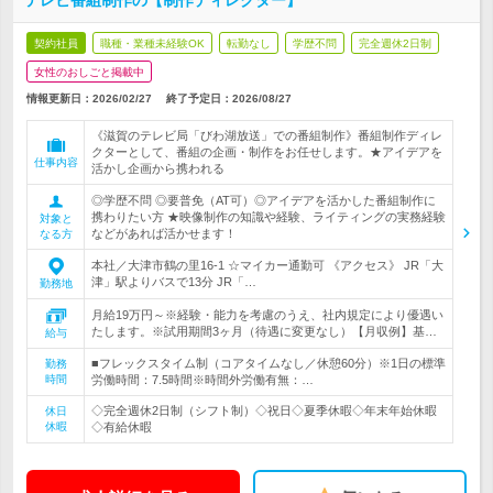
テレビ番組制作の【制作ディレクター】
契約社員
職種・業種未経験OK
転勤なし
学歴不問
完全週休2日制
女性のおしごと掲載中
情報更新日：2026/02/27
終了予定日：
2026/08/27
《滋賀のテレビ局「びわ湖放送」での番組制作》番組制作ディレ
クターとして、番組の企画・制作をお任せします。★アイデアを
仕事内容
活かし企画から携われる
◎学歴不問 ◎要普免（AT可）◎アイデアを活かした番組制作に
携わりたい方 ★映像制作の知識や経験、ライティングの実務経験
対象と
などがあれば活かせます！
なる方
本社／大津市鶴の里16-1 ☆マイカー通勤可 《アクセス》 JR「大
津」駅よりバスで13分 JR「…
勤務地
月給19万円～※経験・能力を考慮のうえ、社内規定により優遇い
たします。※試用期間3ヶ月（待遇に変更なし）【月収例】基…
給与
■フレックスタイム制（コアタイムなし／休憩60分）※1日の標準
勤務
時間
労働時間：7.5時間※時間外労働有無：…
◇完全週休2日制（シフト制）◇祝日◇夏季休暇◇年末年始休暇
休日
休暇
◇有給休暇