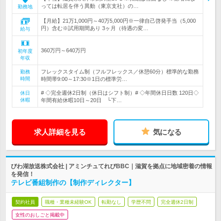
っては転居を伴う異動（東京支社）の…
勤務地
【月給】21万1,000円～40万5,000円※一律自己啓発手当（5,000
円）含む※試用期間あり 3ヶ月（待遇の変…
給与
360万円～640万円
初年度
年収
フレックスタイム制（フルフレックス／休憩60分）標準的な勤務
勤務
時間
時間帯9:00～17:30※1日の標準労…
# ◇完全週休2日制（休日はシフト制）# ◇年間休日日数 120日◇
休日
休暇
年間有給休暇10日～20日 └下…
求人詳細を見る
気になる
びわ湖放送株式会社 | アミンチュてれびBBC｜滋賀を拠点に地域密着の情報
を発信！
テレビ番組制作の【制作ディレクター】
契約社員
職種・業種未経験OK
転勤なし
学歴不問
完全週休2日制
女性のおしごと掲載中