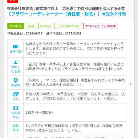
新着
有限会社風遊花 | 創業20年以上、花を通じて特別な瞬間を演出する企業
【フラワーコーディネーター（責任者・店長）】★完休2日制
契約社員
急募
転勤なし
完全週休2日制
女性のおしごと掲載中
情報更新日：2026/08/07
終了予定日：
2027/01/28
結婚式を彩る各種フラワー装飾のトータルコーディネートをお任
せします。新郎新婦のご要望を形にし、空間全体の演出を担って
仕事内容
いただきます。
【必須】専修・高専卒以上／普通自動車第一種運転免許／花屋で
対象と
の勤務歴1年以上またはブライダルフラワーの経験をお持ちの方
なる方
【転勤なし／マイカー通勤応相談】 風遊花すみれブライダル事業
部／愛知県名古屋市中村区亀島1-1-1…
勤務地
月給33万2100円※一律手当含む。※経験・能力等を考慮の上、決
定します。※管理監督者としての採用となります。※契約…
給与
398万円～438万円
初年度
年収
1ヶ月単位の変形労働時間制（週平均40時間以内）標準的な勤務
勤務
時間
時間帯：9:30～18:30※土・日・祝…