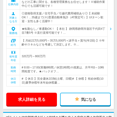
などの工事に関する、各種管理業務をお任せします！※補助作業
仕事内容
中心でも活躍可能です！
◎資格取得支援／住宅手当／引越代費用補助あり◎【 未経験
OK！…35歳まで(※)普通自動車免許（AT限定可）】UIターン歓
対象と
迎・女性も多く活躍中！
なる方
★転勤なし／車通勤OK！ 【 本社 】 静岡県静岡市葵区千代田4丁
目7番5号 ※直行直帰可能です！…
勤務地
【 月給22万5,000円～35万5,000円＋諸手当＋賞与(年2回) 】※年
齢やスキルなどを考慮して決定します。※…
給与
320万円～800万円
初年度
年収
# 8:00～17:00(実働8時間／休憩1時間)※残業は、月平均5～10時
勤務
時間
間程度です。★バックオフ…
# 【 休日 】完全週休2日制(土曜、日曜)# 【 休暇 】有給休暇(10
休日
休暇
日)夏季休暇年末年始休暇慶…
求人詳細を見る
気になる