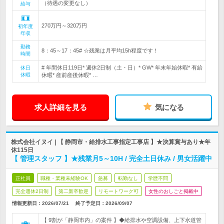
（待遇の変更なし）
給与
270万円～320万円
初年度
年収
勤務
8：45～17：45# ☆残業は月平均15h程度です！
時間
# 年間休日119日* 週休2日制（土・日）* GW* 年末年始休暇* 有給
休日
休暇
休暇* 産前産後休暇* …
求人詳細を見る
気になる
株式会社イヌイ | 【 静岡市・給排水工事指定工事店 】★決算賞与あり★年
休115日
【 管理スタッフ 】★残業月5～10H / 完全土日休み / 男女活躍中
正社員
職種・業種未経験OK
急募
転勤なし
学歴不問
完全週休2日制
第二新卒歓迎
リモートワーク可
女性のおしごと掲載中
情報更新日：2026/07/21
終了予定日：
2026/09/07
【 9割が「静岡市内」の案件 】◆給排水や空調設備、上下水道管