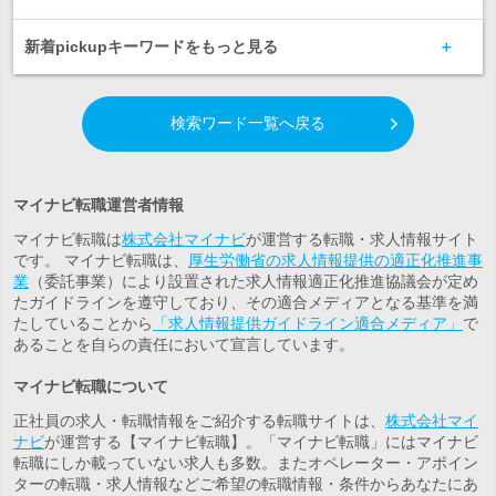
新着pickupキーワードをもっと見る
検索ワード一覧へ戻る
マイナビ転職運営者情報
マイナビ転職は
株式会社マイナビ
が運営する転職・求人情報サイト
です。 マイナビ転職は、
厚生労働省の求人情報提供の適正化推進事
業
（委託事業）により設置された求人情報適正化推進協議会が定め
たガイドラインを遵守しており、その適合メディアとなる基準を満
たしていることから
「求人情報提供ガイドライン適合メディア」
で
あることを自らの責任において宣言しています。
マイナビ転職について
正社員の求人・転職情報をご紹介する転職サイトは、
株式会社マイ
ナビ
が運営する【マイナビ転職】。「マイナビ転職」にはマイナビ
転職にしか載っていない求人も多数。また
オペレーター・アポイン
ター
の転職・求人情報などご希望の転職情報・条件からあなたにあ