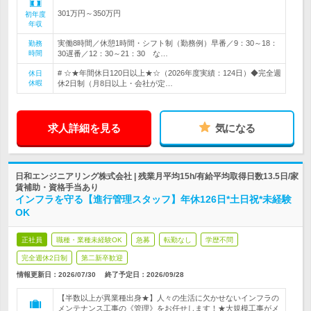
301万円～350万円
初年度
年収
実働8時間／休憩1時間・シフト制（勤務例）早番／9：30～18：
勤務
時間
30遅番／12：30～21：30 な…
# ☆★年間休日120日以上★☆（2026年度実績：124日）◆完全週
休日
休暇
休2日制（月8日以上・会社が定…
求人詳細を見る
気になる
日和エンジニアリング株式会社 | 残業月平均15h/有給平均取得日数13.5日/家
賃補助・資格手当あり
インフラを守る【進行管理スタッフ】年休126日*土日祝*未経験
OK
正社員
職種・業種未経験OK
急募
転勤なし
学歴不問
完全週休2日制
第二新卒歓迎
情報更新日：2026/07/30
終了予定日：
2026/09/28
【半数以上が異業種出身★】人々の生活に欠かせないインフラの
メンテナンス工事の《管理》をお任せします！★大規模工事がメ