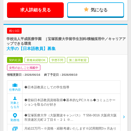
求人詳細を見る
気になる
残り3日
学校法人平成医療学園 | 宝塚医療大学留学生別科/積極採用中／キャリアア
ップできる環境
大学の【日本語教員】募集
契約社員
業種未経験OK
学歴不問
第二新卒歓迎
女性のおしごと掲載中
情報更新日：2026/06/16
終了予定日：
2026/08/10
◆日本語教員としての学生指導
仕事内容
◆登録日本語教員資格取得◆基本的なPCスキル◆コミュニケー
対象と
ションを取るのが好き
なる方
◆宝塚医療大学（大阪難波キャンパス） 〒556-0016 大阪府大阪
市浪速区元町２丁目６－２１ ※…
勤務地
月給22万円～※資格・経験考慮いたします※試用期間3ヶ月あり