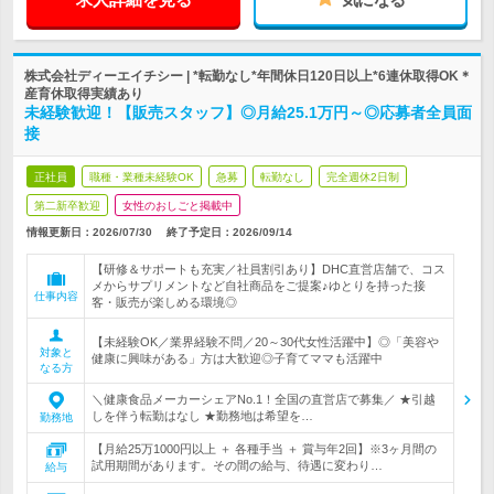
株式会社ディーエイチシー | *転勤なし*年間休日120日以上*6連休取得OK＊
産育休取得実績あり
未経験歓迎！【販売スタッフ】◎月給25.1万円～◎応募者全員面
接
正社員
職種・業種未経験OK
急募
転勤なし
完全週休2日制
第二新卒歓迎
女性のおしごと掲載中
情報更新日：2026/07/30
終了予定日：
2026/09/14
【研修＆サポートも充実／社員割引あり】DHC直営店舗で、コス
メからサプリメントなど自社商品をご提案♪ゆとりを持った接
仕事内容
客・販売が楽しめる環境◎
【未経験OK／業界経験不問／20～30代女性活躍中】◎「美容や
対象と
健康に興味がある」方は大歓迎◎子育てママも活躍中
なる方
＼健康食品メーカーシェアNo.1！全国の直営店で募集／ ★引越
しを伴う転勤はなし ★勤務地は希望を…
勤務地
【月給25万1000円以上 ＋ 各種手当 ＋ 賞与年2回】※3ヶ月間の
試用期間があります。その間の給与、待遇に変わり…
給与