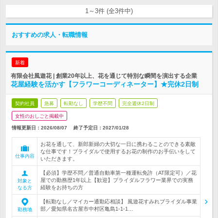
1～3件 (全3件中)
おすすめの求人・転職情報
新着
有限会社風遊花 | 創業20年以上、花を通じて特別な瞬間を演出する企業
花屋経験を活かす【フラワーコーディネーター】★完休2日制
契約社員
急募
転勤なし
学歴不問
完全週休2日制
女性のおしごと掲載中
情報更新日：2026/08/07
終了予定日：
2027/01/28
お花を通して、新郎新婦の大切な一日に携わることのできる素敵
な仕事です！ブライダルで使用するお花の制作のお手伝いをして
仕事内容
いただきます。
【必須】学歴不問／普通自動車第一種運転免許（AT限定可）／花
屋での勤務歴1年以上【歓迎】ブライダルフラワー業界での実務
対象と
経験をお持ちの方
なる方
【転勤なし／マイカー通勤応相談】 風遊花すみれブライダル事業
部／愛知県名古屋市中村区亀島1-1-1…
勤務地