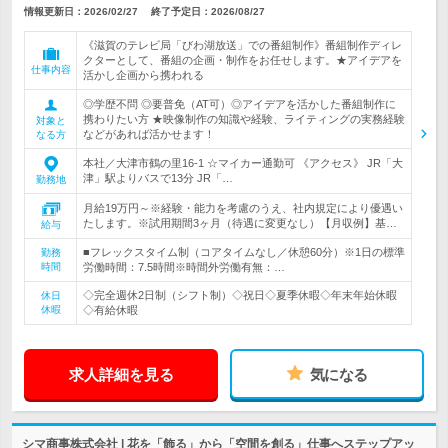
情報更新日：2026/02/27
終了予定日：
2026/08/27
《滋賀のテレビ局「びわ湖放送」での番組制作》番組制作ディレ
クターとして、番組の企画・制作をお任せします。★アイデアを
仕事内容
活かし企画から携われる
◎学歴不問 ◎要普免（AT可）◎アイデアを活かした番組制作に
携わりたい方 ★映像制作の知識や経験、ライティングの実務経験
対象と
などがあれば活かせます！
なる方
本社／大津市鶴の里16-1 ☆マイカー通勤可 《アクセス》 JR「大
津」駅よりバスで13分 JR「…
勤務地
月給19万円～※経験・能力を考慮のうえ、社内規定により優遇い
たします。※試用期間3ヶ月（待遇に変更なし）【月収例】基…
給与
■フレックスタイム制（コアタイムなし／休憩60分）※1日の標準
勤務
時間
労働時間：7.5時間※時間外労働有無：…
◇完全週休2日制（シフト制）◇祝日◇夏季休暇◇年末年始休暇
休日
休暇
◇有給休暇
求人詳細を見る
気になる
シマ商事株式会社 | 花を「飾る」から「空間を創る」仕事へステップアッ