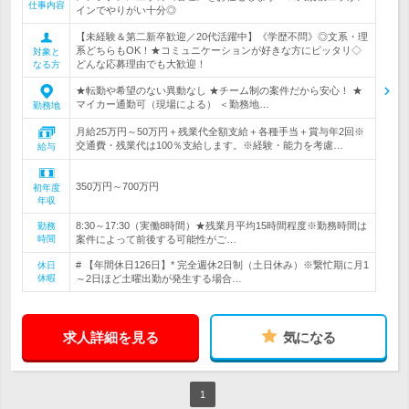
仕事内容
インでやりがい十分◎
【未経験＆第二新卒歓迎／20代活躍中】《学歴不問》◎文系・理
系どちらもOK！★コミュニケーションが好きな方にピッタリ◇
対象と
どんな応募理由でも大歓迎！
なる方
★転勤や希望のない異動なし ★チーム制の案件だから安心！ ★
マイカー通勤可（現場による） ＜勤務地…
勤務地
月給25万円～50万円＋残業代全額支給＋各種手当＋賞与年2回※
交通費・残業代は100％支給します。※経験・能力を考慮…
給与
350万円～700万円
初年度
年収
8:30～17:30（実働8時間）★残業月平均15時間程度※勤務時間は
勤務
時間
案件によって前後する可能性がご…
# 【年間休日126日】* 完全週休2日制（土日休み）※繋忙期に月1
休日
休暇
～2日ほど土曜出勤が発生する場合…
求人詳細を見る
気になる
1