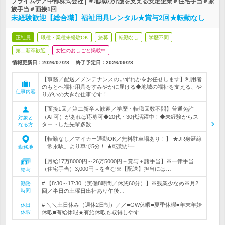
プライムケア中部株式会社 | ＃地域の介護を支える安定企業＃住宅手当＃家
族手当＃面接1回
未経験歓迎【総合職】福祉用具レンタル★賞与2回★転勤なし
正社員
職種・業種未経験OK
急募
転勤なし
学歴不問
第二新卒歓迎
女性のおしごと掲載中
情報更新日：2026/07/28
終了予定日：
2026/09/28
【事務／配送／メンテナンスのいずれかをお任せします】利用者
のもとへ福祉用具をすみやかに届ける◆地域の福祉を支える、や
仕事内容
りがいの大きな仕事です！
【面接1回／第二新卒大歓迎／学歴・転職回数不問】普通免許
（AT可）があれば応募可◆20代・30代活躍中！◆未経験からス
対象と
タートした先輩多数
なる方
【転勤なし／マイカー通勤OK／無料駐車場あり！】 ★JR身延線
「常永駅」より車で5分！ ★転勤が一…
勤務地
【月給17万8000円～26万5000円＋賞与＋諸手当】※一律手当
（住宅手当）3,000円～を含む※【配送】担当には…
給与
# 【8:30～17:30（実働8時間／休憩60分）】※残業少なめ※月2
勤務
時間
回／半日の土曜日出社あり午後…
# ＼＼土日休み（週休2日制）／／■GW休暇■夏季休暇■年末年始
休日
休暇
休暇■有給休暇★有給休暇も取得しやす…