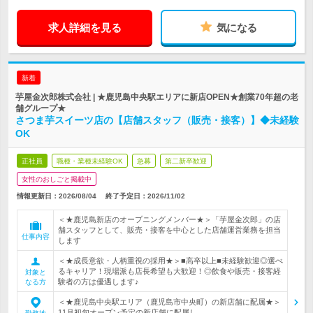
求人詳細を見る
気になる
新着
芋屋金次郎株式会社 | ★鹿児島中央駅エリアに新店OPEN★創業70年超の老
舗グループ★
さつま芋スイーツ店の【店舗スタッフ（販売・接客）】◆未経験
OK
正社員
職種・業種未経験OK
急募
第二新卒歓迎
女性のおしごと掲載中
情報更新日：2026/08/04
終了予定日：
2026/11/02
＜★鹿児島新店のオープニングメンバー★＞「芋屋金次郎」の店
舗スタッフとして、販売・接客を中心とした店舗運営業務を担当
仕事内容
します
＜★成長意欲・人柄重視の採用★＞■高卒以上■未経験歓迎◎選べ
るキャリア！現場派も店長希望も大歓迎！◎飲食や販売・接客経
対象と
験者の方は優遇します♪
なる方
＜★鹿児島中央駅エリア（鹿児島市中央町）の新店舗に配属★＞
11月初旬オープン予定の新店舗に配属し…