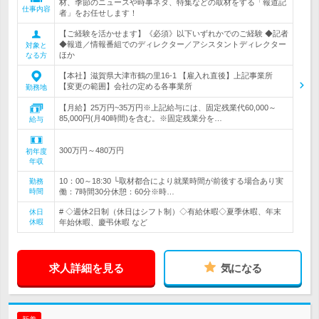
材、季節のニュースや時事ネタ、特集などの取材をする「報道記
仕事内容
者」をお任せします！
【ご経験を活かせます】《必須》以下いずれかでのご経験 ◆記者
◆報道／情報番組でのディレクター／アシスタントディレクター
対象と
ほか
なる方
【本社】滋賀県大津市鶴の里16-1 【雇入れ直後】上記事業所
【変更の範囲】会社の定める各事業所
勤務地
【月給】25万円~35万円※上記給与には、固定残業代60,000～
85,000円(月40時間)を含む。※固定残業分を…
給与
300万円～480万円
初年度
年収
10：00～18:30 └取材都合により就業時間が前後する場合あり実
勤務
時間
働：7時間30分休憩：60分※時…
# ◇週休2日制（休日はシフト制）◇有給休暇◇夏季休暇、年末
休日
休暇
年始休暇、慶弔休暇 など
求人詳細を見る
気になる