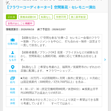
プ。
【フラワーコーディネーター】空間装花・セレモニー演出
正社員
業種未経験OK
転勤なし
学歴不問
第二新卒歓迎
女性のおしごと掲載中
情報更新日：2026/06/16
終了予定日：
2026/12/07
【経験を活かして“空間を創る”仕事へ】 セレモニー会場のフラワ
ー装飾・アレンジメントを中心に、 打ち合わせ～制作・設営まで
仕事内容
一貫して担当します。
【経験者優遇／ブランクOK】花屋・ブライダルなどの経験を活
かし、空間装花にも挑戦可能。経験に応じて業務をお任せしま
対象と
す。
なる方
【転勤なし】 ご希望を考慮の上、福岡市／筑紫野市のいずれかの
店舗に配属します。 ▼フラワーショップ…
勤務地
■月給：22万円～※試用期間3ヶ月間（条件に変更なし）※月給に
は固定残業代（30時間分／3万9,700円以上）を含み…
給与
8：30～17：30（所定労働時間8時間／休憩60分）★残業は月平
勤務
時間
均10時間以下お盆あたりの8月10…
# 月9日休み※ひと月ごとにシフトにより決定⇒ 希望はできる限
休日
休暇
り考慮しています！ すべてではあり…