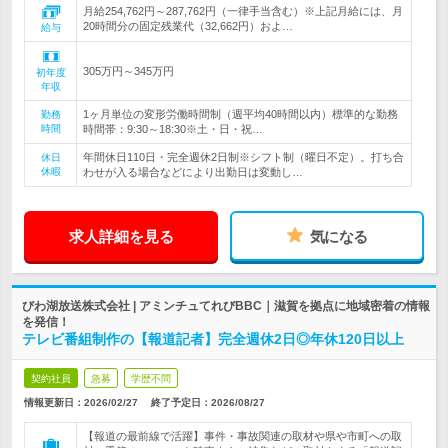
月給254,762円～287,762円（一律手当含む）※上記月給には、月
20時間分の固定残業代（32,662円）およ…
給与
305万円～345万円
初年度
年収
1ヶ月単位の変形労働時間制（週平均40時間以内）標準的な勤務
勤務
時間
時間帯：9:30～18:30※土・日・祝…
年間休日110日・完全週休2日制※シフト制（曜日不定）。打ち合
休日
休暇
わせが入る場合などにより出勤日は変動し…
求人詳細を見る
気になる
びわ湖放送株式会社 | アミンチュてれびBBC｜滋賀を拠点に地域密着の情報
を発信！
テレビ番組制作の【報道記者】完全週休2日◎年休120日以上
契約社員
急募
学歴不問
情報更新日：2026/02/27
終了予定日：
2026/08/27
【報道の最前線で活躍】事件・事故関連の取材や県や市町への取