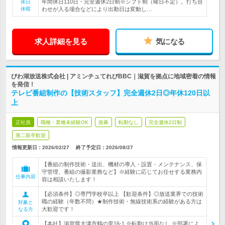
年間休日110日・完全週休2日制※シフト制（曜日不定）。打ち合
休日
休暇
わせが入る場合などにより出勤日は変動し…
求人詳細を見る
気になる
びわ湖放送株式会社 | アミンチュてれびBBC｜滋賀を拠点に地域密着の情報
を発信！
テレビ番組制作の【技術スタッフ】完全週休2日◎年休120日以
上
正社員
職種・業種未経験OK
急募
転勤なし
完全週休2日制
第二新卒歓迎
情報更新日：2026/02/27
終了予定日：
2026/08/27
【番組の制作技術・送出、機材の導入・設置・メンテナンス、保
守管理、番組の撮影業務など】※経験に応じてお任せする業務内
仕事内容
容は相談いたします！
【必須条件】◎専門学校卒以上 【歓迎条件】◎放送業界での技術
職の経験（年数不問）★制作技術・無線技術系の経験がある方は
対象と
大歓迎です！
なる方
【本社】滋賀県大津市鶴の里16-1 ※転勤は当面なし ※部署によ