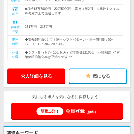
勤務地
■月給18万7000円～22万5000円＋賞与（年2回）※経験やスキル
を考慮の上で優遇します
給与
261万円～315万円
初年度
年収
◆実働8時間のシフト制＜シフトパターン＞※一例* 08：00～
勤務
時間
17：00* 11：30～20：30＜…
◆シフト制（月7～10日休み）◎年間休日105日＜休暇制度＞* 有
休日
休暇
給休暇◎消化率は平均80%以上* …
求人詳細を見る
気になる
気になる求人を気になるに保存しよう！
会員登録
簡単1分！
（無料）
関連キーワード