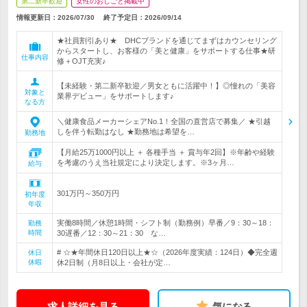
第二新卒歓迎
女性のおしごと掲載中
情報更新日：2026/07/30
終了予定日：
2026/09/14
★社員割引あり★ DHCブランドを通じてまずはカウンセリング
からスタートし、お客様の「美と健康」をサポートする仕事★研
仕事内容
修＋OJT充実♪
【未経験・第二新卒歓迎／男女ともに活躍中！】◎憧れの「美容
対象と
業界デビュー」をサポートします♪
なる方
＼健康食品メーカーシェアNo.1！全国の直営店で募集／ ★引越
しを伴う転勤はなし ★勤務地は希望を…
勤務地
【月給25万1000円以上 ＋ 各種手当 ＋ 賞与年2回】※年齢や経験
を考慮のうえ当社規定により決定します。※3ヶ月…
給与
301万円～350万円
初年度
年収
実働8時間／休憩1時間・シフト制（勤務例）早番／9：30～18：
勤務
時間
30遅番／12：30～21：30 な…
# ☆★年間休日120日以上★☆（2026年度実績：124日）◆完全週
休日
休暇
休2日制（月8日以上・会社が定…
求人詳細を見る
気になる