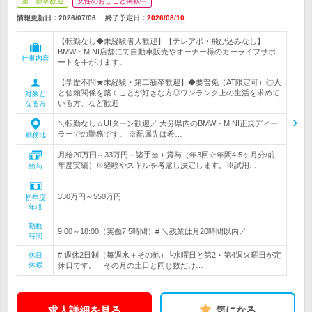
第二新卒歓迎
女性のおしごと掲載中
情報更新日：2026/07/06
終了予定日：
2026/08/10
【転勤なし◆未経験者大歓迎】【テレアポ・飛び込みなし】
BMW・MINI店舗にて自動車販売やオーナー様のカーライフサポ
仕事内容
ートを手がけます。
【学歴不問★未経験・第二新卒歓迎】◆要普免（AT限定可）◎人
と信頼関係を築くことが好きな方◎ワンランク上の生活を求めて
対象と
いる方、など歓迎
なる方
＼転勤なし☆UIターン歓迎／ 大分県内のBMW・MINI正規ディー
ラーでの勤務です。 ※配属先は希…
勤務地
月給20万円～33万円＋諸手当＋賞与（年3回☆年間4.5ヶ月分/前
年度実績）※経験やスキルを考慮し決定します。※試用…
給与
330万円～550万円
初年度
年収
勤務
9:00～18:00（実働7.5時間）# ＼残業は月20時間以内／
時間
# 週休2日制（毎週水＋その他）└水曜日と第2・第4週火曜日が定
休日
休暇
休日です。 その月の土日と同じ数だけ…
求人詳細を見る
気になる