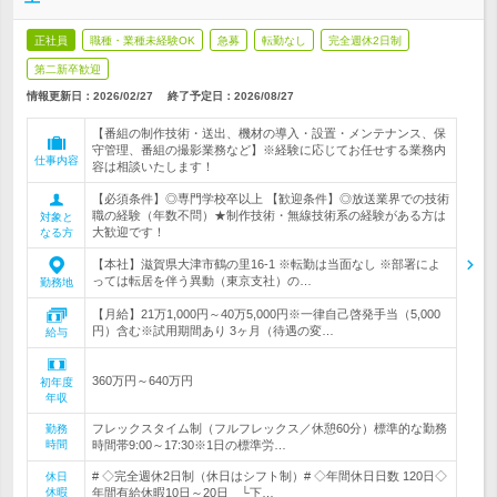
正社員
職種・業種未経験OK
急募
転勤なし
完全週休2日制
第二新卒歓迎
情報更新日：2026/02/27
終了予定日：
2026/08/27
【番組の制作技術・送出、機材の導入・設置・メンテナンス、保
守管理、番組の撮影業務など】※経験に応じてお任せする業務内
仕事内容
容は相談いたします！
【必須条件】◎専門学校卒以上 【歓迎条件】◎放送業界での技術
職の経験（年数不問）★制作技術・無線技術系の経験がある方は
対象と
大歓迎です！
なる方
【本社】滋賀県大津市鶴の里16-1 ※転勤は当面なし ※部署によ
っては転居を伴う異動（東京支社）の…
勤務地
【月給】21万1,000円～40万5,000円※一律自己啓発手当（5,000
円）含む※試用期間あり 3ヶ月（待遇の変…
給与
360万円～640万円
初年度
年収
フレックスタイム制（フルフレックス／休憩60分）標準的な勤務
勤務
時間
時間帯9:00～17:30※1日の標準労…
# ◇完全週休2日制（休日はシフト制）# ◇年間休日日数 120日◇
休日
休暇
年間有給休暇10日～20日 └下…