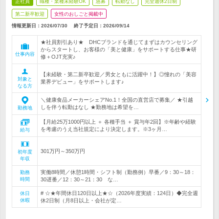
正社員
職種・業種未経験OK
急募
転勤なし
完全週休2日制
第二新卒歓迎
女性のおしごと掲載中
情報更新日：2026/07/30
終了予定日：
2026/09/14
★社員割引あり★ DHCブランドを通じてまずはカウンセリング
からスタートし、お客様の「美と健康」をサポートする仕事★研
仕事内容
修＋OJT充実♪
【未経験・第二新卒歓迎／男女ともに活躍中！】◎憧れの「美容
対象と
業界デビュー」をサポートします♪
なる方
＼健康食品メーカーシェアNo.1！全国の直営店で募集／ ★引越
しを伴う転勤はなし ★勤務地は希望を…
勤務地
【月給25万1000円以上 ＋ 各種手当 ＋ 賞与年2回】※年齢や経験
を考慮のうえ当社規定により決定します。※3ヶ月…
給与
301万円～350万円
初年度
年収
実働8時間／休憩1時間・シフト制（勤務例）早番／9：30～18：
勤務
時間
30遅番／12：30～21：30 な…
# ☆★年間休日120日以上★☆（2026年度実績：124日）◆完全週
休日
休暇
休2日制（月8日以上・会社が定…