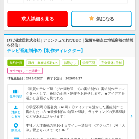
求人詳細を見る
気になる
びわ湖放送株式会社 | アミンチュてれびBBC｜滋賀を拠点に地域密着の情報
を発信！
テレビ番組制作の【制作ディレクター】
契約社員
職種・業種未経験OK
転勤なし
学歴不問
完全週休2日制
女性のおしごと掲載中
情報更新日：2026/02/27
終了予定日：
2026/08/27
《滋賀のテレビ局「びわ湖放送」での番組制作》番組制作ディレ
クターとして、番組の企画・制作をお任せします。★アイデアを
仕事内容
活かし企画から携われる
◎学歴不問 ◎要普免（AT可）◎アイデアを活かした番組制作に
携わりたい方 ★映像制作の知識や経験、ライティングの実務経験
対象と
などがあれば活かせます！
なる方
本社／大津市鶴の里16-1 ☆マイカー通勤可 《アクセス》 JR「大
津」駅よりバスで13分 JR「…
勤務地