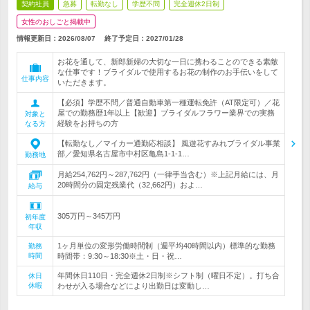
契約社員
急募
転勤なし
学歴不問
完全週休2日制
女性のおしごと掲載中
情報更新日：2026/08/07
終了予定日：
2027/01/28
お花を通して、新郎新婦の大切な一日に携わることのできる素敵
な仕事です！ブライダルで使用するお花の制作のお手伝いをして
仕事内容
いただきます。
【必須】学歴不問／普通自動車第一種運転免許（AT限定可）／花
屋での勤務歴1年以上【歓迎】ブライダルフラワー業界での実務
対象と
経験をお持ちの方
なる方
【転勤なし／マイカー通勤応相談】 風遊花すみれブライダル事業
部／愛知県名古屋市中村区亀島1-1-1…
勤務地
月給254,762円～287,762円（一律手当含む）※上記月給には、月
20時間分の固定残業代（32,662円）およ…
給与
305万円～345万円
初年度
年収
1ヶ月単位の変形労働時間制（週平均40時間以内）標準的な勤務
勤務
時間
時間帯：9:30～18:30※土・日・祝…
年間休日110日・完全週休2日制※シフト制（曜日不定）。打ち合
休日
休暇
わせが入る場合などにより出勤日は変動し…