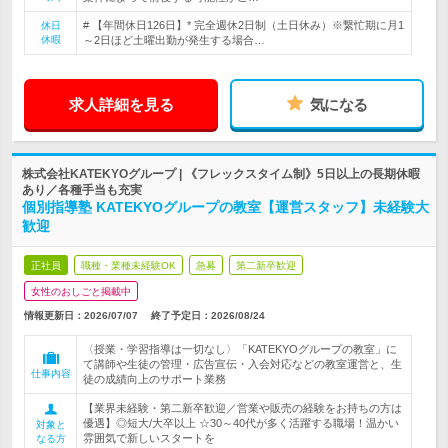
# 【年間休日126日】* 完全週休2日制（土日休み）※繋忙期に月1
休日
休暇
～2日ほど土曜出勤が発生する場合…
求人詳細を見る
気になる
株式会社KATEKYOグループ | 《フレックスタイム制》5日以上の長期休暇
あり／各種手当も充実
個別指導塾 KATEKYOグループの教室【運営スタッフ】未経験大
歓迎
正社員
職種・業種未経験OK
急募
第二新卒歓迎
女性のおしごと掲載中
情報更新日：2026/07/07
終了予定日：
2026/08/24
〈授業・学習指導は一切なし〉「KATEKYOグループの教室」に
て講師や生徒の管理・広告宣伝・入会対応などの教室運営と、生
仕事内容
徒の成績向上のサポート業務
【業界未経験・第二新卒歓迎／営業や販売の経験をお持ちの方は
優遇】◎短大/大卒以上 ☆30～40代が多く活躍する職場！温かい
対象と
雰囲気で新しいスタートを
なる方