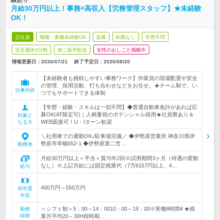
績あり
月給30万円以上！事務×高収入【労務管理スタッフ】★未経験
OK！
正社員
職種・業種未経験OK
急募
転勤なし
学歴不問
完全週休2日制
第二新卒歓迎
女性のおしごと掲載中
情報更新日：2026/07/21
終了予定日：
2026/08/20
【未経験者も挑戦しやすい事務ワーク】作業員の現場配置や安全
の管理、採用活動、打ち合わせなどをお任せ。★チーム制で、い
仕事内容
つでもサポートできる体制
【学歴・経験・スキルは一切不問】◆普通自動車免許があれば応
募OK(AT限定可)｜人柄重視のポテンシャル採用★社員寮あり＆
対象と
WEB面接可！U・Iターン歓迎
なる方
＼社用車での通勤OK♪駐車場完備／ ◆伊勢原営業所 神奈川県伊
勢原市串橋652-1 ◆伊勢原第二営…
勤務地
月給30万円以上＋手当＋賞与年2回※試用期間3ヶ月（待遇の変動
なし）※上記月給には固定残業代（7万6157円以上、4…
給与
400万円～550万円
初年度
年収
＜シフト制＞5：00～14：0010：00～19：00※実働8時間# ★残
勤務
時間
業月平均20～30H程時期…