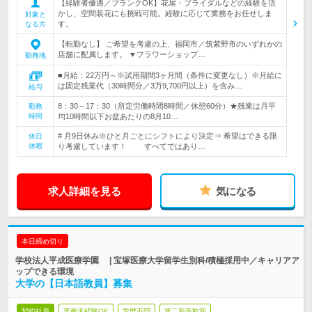
【経験者優遇／ブランクOK】花屋・ブライダルなどの経験を活
かし、空間装花にも挑戦可能。経験に応じて業務をお任せしま
対象と
す。
なる方
【転勤なし】 ご希望を考慮の上、福岡市／筑紫野市のいずれかの
店舗に配属します。 ▼フラワーショップ…
勤務地
■月給：22万円～※試用期間3ヶ月間（条件に変更なし）※月給に
は固定残業代（30時間分／3万9,700円以上）を含み…
給与
8：30～17：30（所定労働時間8時間／休憩60分）★残業は月平
勤務
時間
均10時間以下お盆あたりの8月10…
# 月9日休み※ひと月ごとにシフトにより決定⇒ 希望はできる限
休日
休暇
り考慮しています！ すべてではあり…
求人詳細を見る
気になる
本日締め切り
学校法人平成医療学園 | 宝塚医療大学留学生別科/積極採用中／キャリアア
ップできる環境
大学の【日本語教員】募集
契約社員
業種未経験OK
学歴不問
第二新卒歓迎