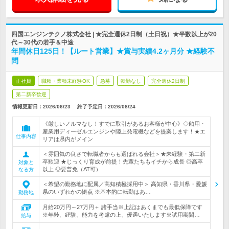
四国エンジンテクノ株式会社 | ★完全週休2日制（土日祝）★半数以上が20
代～30代の若手＆中途
年間休日125日！【ルート営業】★賞与実績4.2ヶ月分 ★経験不
問
正社員
職種・業種未経験OK
急募
転勤なし
完全週休2日制
第二新卒歓迎
情報更新日：2026/06/23
終了予定日：
2026/08/24
《厳しいノルマなし！すでに取引があるお客様が中心》◇舶用・
産業用ディーゼルエンジンや陸上発電機などを提案します！★エ
仕事内容
リアは県内がメイン
＜雰囲気の良さで転職者からも選ばれる会社＞★未経験・第二新
卒歓迎 ★じっくり育成が前提！先輩たちもイチから成長 ◎高卒
対象と
以上 ◎要普免（AT可）
なる方
＜希望の勤務地に配属／高知積極採用中＞ 高知県・香川県・愛媛
県のいずれかの拠点 ※基本的に転勤はあ…
勤務地
月給20万円～27万円＋ 諸手当※上記はあくまでも最低保障です
※年齢、経験、能力を考慮の上、優遇いたします※試用期間…
給与