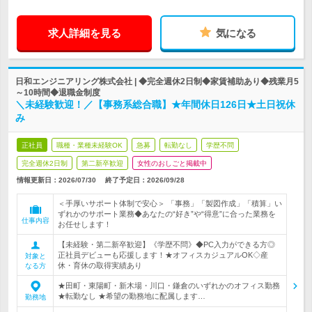
求人詳細を見る
気になる
日和エンジニアリング株式会社 | ◆完全週休2日制◆家賃補助あり◆残業月5
～10時間◆退職金制度
＼未経験歓迎！／【事務系総合職】★年間休日126日★土日祝休
み
正社員
職種・業種未経験OK
急募
転勤なし
学歴不問
完全週休2日制
第二新卒歓迎
女性のおしごと掲載中
情報更新日：2026/07/30
終了予定日：
2026/09/28
＜手厚いサポート体制で安心＞ 「事務」「製図作成」「積算」い
ずれかのサポート業務◆あなたの“好き”や“得意”に合った業務を
仕事内容
お任せします！
【未経験・第二新卒歓迎】《学歴不問》◆PC入力ができる方◎
正社員デビューも応援します！★オフィスカジュアルOK◇産
対象と
休・育休の取得実績あり
なる方
★田町・東陽町・新木場・川口・鎌倉のいずれかのオフィス勤務
★転勤なし ★希望の勤務地に配属します…
勤務地