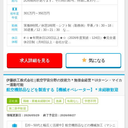
試用期間があります。その間の給与、待遇に変わり…
給与
301万円～350万円
初年度
年収
実働8時間／休憩1時間・シフト制（勤務例）早番／9：30～18：
勤務
時間
30遅番／12：30～21：30 な…
# ☆★年間休日120日以上★☆（2026年度実績：124日）◆完全週
休日
休暇
休2日制（月8日以上・会社が定…
求人詳細を見る
気になる
伊藤鉄工株式会社 | 航空宇宙分野の技術力＊無借金経営＊UIターン・マイカ
ー通勤可能
航空機部品などを製造する【機械オペレーター】＊未経験歓迎
正社員
職種・業種未経験OK
急募
転勤なし
学歴不問
第二新卒歓迎
情報更新日：2026/05/29
終了予定日：
2026/08/27
【20～50代と幅広く活躍中】航空機部品などの機械加工（マシニ