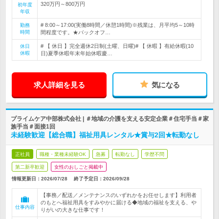
320万円～800万円
初年度
年収
# 8:00～17:00(実働8時間／休憩1時間)※残業は、月平均5～10時
勤務
時間
間程度です。★バックオフ…
# 【 休日 】完全週休2日制(土曜、日曜)# 【 休暇 】有給休暇(10
休日
休暇
日)夏季休暇年末年始休暇慶…
求人詳細を見る
気になる
プライムケア中部株式会社 | ＃地域の介護を支える安定企業＃住宅手当＃家
族手当＃面接1回
未経験歓迎【総合職】福祉用具レンタル★賞与2回★転勤なし
正社員
職種・業種未経験OK
急募
転勤なし
学歴不問
第二新卒歓迎
女性のおしごと掲載中
情報更新日：2026/07/28
終了予定日：
2026/09/28
【事務／配送／メンテナンスのいずれかをお任せします】利用者
のもとへ福祉用具をすみやかに届ける◆地域の福祉を支える、や
仕事内容
りがいの大きな仕事です！