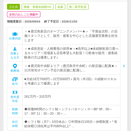
正社員
職種・業種未経験OK
急募
第二新卒歓迎
女性のおしごと掲載中
情報更新日：2026/08/04
終了予定日：
2026/11/02
＜★鹿児島新店のオープニングメンバー★＞「芋屋金次郎」の店
舗スタッフとして、販売・接客を中心とした店舗運営業務を担当
仕事内容
します
＜★成長意欲・人柄重視の採用★＞■高卒以上■未経験歓迎◎選べ
るキャリア！現場派も店長希望も大歓迎！◎飲食や販売・接客経
対象と
験者の方は優遇します♪
なる方
＜★鹿児島中央駅エリア（鹿児島市中央町）の新店舗に配属★＞
11月初旬オープン予定の新店舗に配属し…
勤務地
■月給18万7000円～22万5000円＋賞与（年2回）※経験やスキル
を考慮の上で優遇します
給与
261万円～315万円
初年度
年収
◆実働8時間のシフト制＜シフトパターン＞※一例* 08：00～
勤務
時間
17：00* 11：30～20：30＜…
◆シフト制（月7～10日休み）◎年間休日105日＜休暇制度＞* 有
休日
休暇
給休暇◎消化率は平均80%以上* …