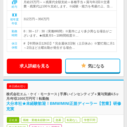
月給23万円～＋残業代全額支給＋各種手当＋賞与年2回※交通
費・残業代は100％支給します。※経験・能力を考慮の上、当…
給与
312万円～350万円
初年度
年収
8：30～17：30（実働8時間）※案件により多少異なる場合がご
勤務
時間
ざいます。★残業月5～10時間程度※…
# 【年間休日126日】* 完全週休2日制（土日休み）※繁忙期に月1
休日
休暇
～2日ほど土曜出勤が発生する場合…
求人詳細を見る
気になる
本日締め切り
株式会社エム・ケイ・モータース | 手厚いインセンティブ＋賞与実績4.5ヶ
月/年収1000万円可！転勤無
大分本社★未経験歓迎！BMW/MINI正規ディーラー【営業】研修
充実
正社員
職種・業種未経験OK
急募
転勤なし
学歴不問