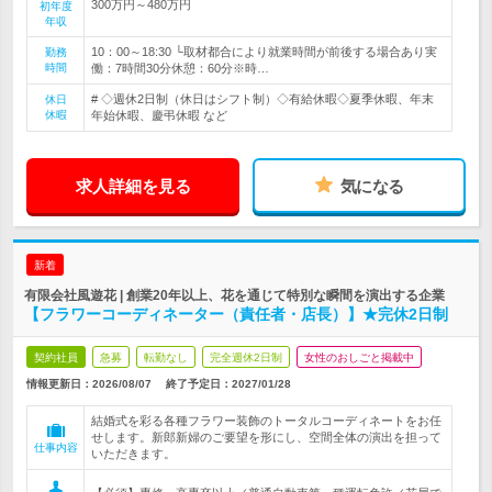
300万円～480万円
初年度
年収
10：00～18:30 └取材都合により就業時間が前後する場合あり実
勤務
時間
働：7時間30分休憩：60分※時…
# ◇週休2日制（休日はシフト制）◇有給休暇◇夏季休暇、年末
休日
休暇
年始休暇、慶弔休暇 など
求人詳細を見る
気になる
新着
有限会社風遊花 | 創業20年以上、花を通じて特別な瞬間を演出する企業
【フラワーコーディネーター（責任者・店長）】★完休2日制
契約社員
急募
転勤なし
完全週休2日制
女性のおしごと掲載中
情報更新日：2026/08/07
終了予定日：
2027/01/28
結婚式を彩る各種フラワー装飾のトータルコーディネートをお任
せします。新郎新婦のご要望を形にし、空間全体の演出を担って
仕事内容
いただきます。