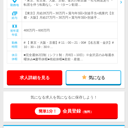
・東京、名古屋、大阪、京都、金沢の各店舗 ・社宅制度あり ・
転居を伴う転勤なし ・U・Iターン歓迎…
勤務地
【東京】月給28万円～30万円＋賞与年3回+別途手当+残業代【京
都・大阪】月給27万円～30万円＋賞与年3回+別途手…
給与
400万円～600万円
初年度
年収
# 【 東京・大阪・京都】# 11：00～21：00# 【名古屋・金沢】#
勤務
時間
10：30～19：30※…
■完全週休2日制（シフト制：月8日～10日）※金沢店のみ毎週水
休日
休暇
曜休み■慶弔休暇■有給休暇■産前・産後…
求人詳細を見る
気になる
気になる求人を気になるに保存しよう！
会員登録
簡単1分！
（無料）