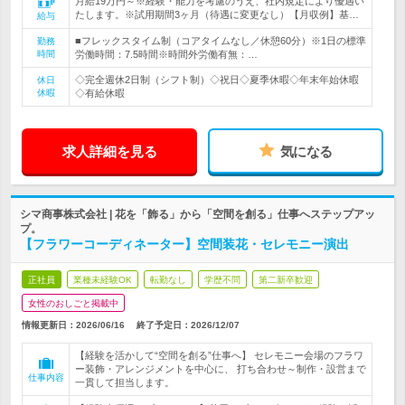
月給19万円～※経験・能力を考慮のうえ、社内規定により優遇い
たします。※試用期間3ヶ月（待遇に変更なし）【月収例】基…
給与
■フレックスタイム制（コアタイムなし／休憩60分）※1日の標準
勤務
時間
労働時間：7.5時間※時間外労働有無：…
◇完全週休2日制（シフト制）◇祝日◇夏季休暇◇年末年始休暇
休日
休暇
◇有給休暇
求人詳細を見る
気になる
シマ商事株式会社 | 花を「飾る」から「空間を創る」仕事へステップアッ
プ。
【フラワーコーディネーター】空間装花・セレモニー演出
正社員
業種未経験OK
転勤なし
学歴不問
第二新卒歓迎
女性のおしごと掲載中
情報更新日：2026/06/16
終了予定日：
2026/12/07
【経験を活かして“空間を創る”仕事へ】 セレモニー会場のフラワ
ー装飾・アレンジメントを中心に、 打ち合わせ～制作・設営まで
仕事内容
一貫して担当します。