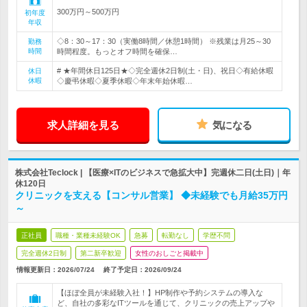
300万円～500万円
初年度
年収
◇8：30～17：30（実働8時間／休憩1時間） ※残業は月25～30
勤務
時間
時間程度。もっとオフ時間を確保…
# ★年間休日125日★◇完全週休2日制(土・日)、祝日◇有給休暇
休日
休暇
◇慶弔休暇◇夏季休暇◇年末年始休暇…
求人詳細を見る
気になる
株式会社Teclock | 【医療×ITのビジネスで急拡大中】完週休二日(土日)｜年
休120日
クリニックを支える【コンサル営業】 ◆未経験でも月給35万円
～
正社員
職種・業種未経験OK
急募
転勤なし
学歴不問
完全週休2日制
第二新卒歓迎
女性のおしごと掲載中
情報更新日：2026/07/24
終了予定日：
2026/09/24
【ほぼ全員が未経験入社！】HP制作や予約システムの導入な
ど、自社の多彩なITツールを通じて、クリニックの売上アップや