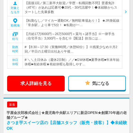
【面接1回／第二新卒大歓迎／学歴・転職回数不問】普通免許
（AT可）があれば応募可◆20代・30代活躍中！◆未経験からス
対象と
タートした先輩多数
なる方
【転勤なし／マイカー通勤OK／無料駐車場あり！】 ★JR身延線
「常永駅」より車で5分！ ★転勤が一…
勤務地
【月給17万8000円～26万5000円＋賞与＋諸手当】※一律手当
（住宅手当）3,000円～を含む※【配送】担当には…
給与
# 【8:30～17:30（実働8時間／休憩60分）】※残業少なめ※月2
勤務
時間
回／半日の土曜日出社あり午後…
# ＼＼土日休み（週休2日制）／／■GW休暇■夏季休暇■年末年始
休日
休暇
休暇■有給休暇★有給休暇も取得しやす…
求人詳細を見る
気になる
新着
芋屋金次郎株式会社 | ★鹿児島中央駅エリアに新店OPEN★創業70年超の老
舗グループ★
さつま芋スイーツ店の【店舗スタッフ（販売・接客）】◆未経験
OK