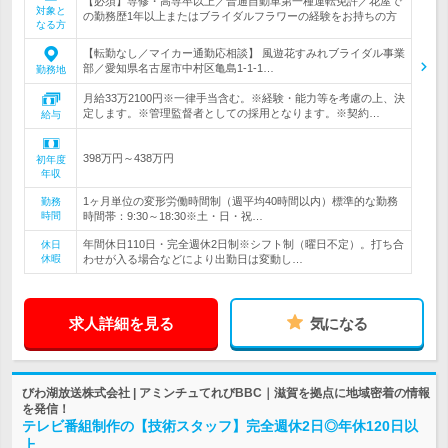
【必須】専修・高専卒以上／普通自動車第一種運転免許／花屋で
対象と
の勤務歴1年以上またはブライダルフラワーの経験をお持ちの方
なる方
【転勤なし／マイカー通勤応相談】 風遊花すみれブライダル事業
部／愛知県名古屋市中村区亀島1-1-1…
勤務地
月給33万2100円※一律手当含む。※経験・能力等を考慮の上、決
定します。※管理監督者としての採用となります。※契約…
給与
398万円～438万円
初年度
年収
1ヶ月単位の変形労働時間制（週平均40時間以内）標準的な勤務
勤務
時間
時間帯：9:30～18:30※土・日・祝…
年間休日110日・完全週休2日制※シフト制（曜日不定）。打ち合
休日
休暇
わせが入る場合などにより出勤日は変動し…
求人詳細を見る
気になる
びわ湖放送株式会社 | アミンチュてれびBBC｜滋賀を拠点に地域密着の情報
を発信！
テレビ番組制作の【技術スタッフ】完全週休2日◎年休120日以
上