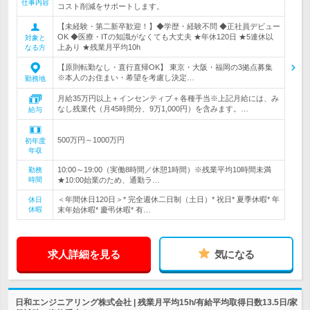
仕事内容
コスト削減をサポートします。
【未経験・第二新卒歓迎！】◆学歴・経験不問 ◆正社員デビュー
OK ◆医療・ITの知識がなくても大丈夫 ★年休120日 ★5連休以
対象と
上あり ★残業月平均10h
なる方
【原則転勤なし・直行直帰OK】 東京・大阪・福岡の3拠点募集
※本人のお住まい・希望を考慮し決定…
勤務地
月給35万円以上＋インセンティブ＋各種手当※上記月給には、み
なし残業代（月45時間分、9万1,000円）を含みます。…
給与
500万円～1000万円
初年度
年収
10:00～19:00（実働8時間／休憩1時間）※残業平均10時間未満
勤務
時間
★10:00始業のため、通勤ラ…
＜年間休日120日＞* 完全週休二日制（土日）* 祝日* 夏季休暇* 年
休日
休暇
末年始休暇* 慶弔休暇* 有…
求人詳細を見る
気になる
日和エンジニアリング株式会社 | 残業月平均15h/有給平均取得日数13.5日/家