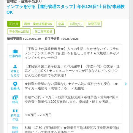
賃補助・資格手当あり
インフラを守る【進行管理スタッフ】年休126日*土日祝*未経験
OK
正社員
職種・業種未経験OK
急募
転勤なし
学歴不問
完全週休2日制
第二新卒歓迎
情報更新日：2026/07/30
終了予定日：
2026/09/28
【半数以上が異業種出身★】人々の生活に欠かせないインフラの
メンテナンス工事の《管理》をお任せします！★大規模工事がメ
仕事内容
インでやりがい十分◎
【未経験＆第二新卒歓迎／20代活躍中】《学歴不問》◎文系・理
系どちらもOK！★コミュニケーションが好きな方にピッタリ◇
対象と
どんな応募理由でも大歓迎！
なる方
★転勤や希望のない異動なし ★チーム制の案件だから安心！ ★
マイカー通勤可（現場による） ＜勤務地…
勤務地
月給25万円～50万円＋残業代全額支給＋各種手当＋賞与年2回※
交通費・残業代は100％支給します。※経験・能力を考慮…
給与
350万円～700万円
初年度
年収
8:30～17:30（実働8時間）★残業月平均15時間程度※勤務時間は
勤務
時間
案件によって前後する可能性がご…