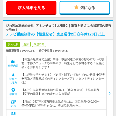
求人詳細を見る
気になる
びわ湖放送株式会社 | アミンチュてれびBBC｜滋賀を拠点に地域密着の情報
を発信！
テレビ番組制作の【報道記者】完全週休2日◎年休120日以上
契約社員
急募
学歴不問
情報更新日：2026/02/27
終了予定日：
2026/08/27
【報道の最前線で活躍】事件・事故関連の取材や県や市町への取
材、季節のニュースや時事ネタ、特集などの取材をする「報道記
仕事内容
者」をお任せします！
【ご経験を活かせます】《必須》以下いずれかでのご経験 ◆記者
◆報道／情報番組でのディレクター／アシスタントディレクター
対象と
ほか
なる方
【本社】滋賀県大津市鶴の里16-1 【雇入れ直後】上記事業所
【変更の範囲】会社の定める各事業所
勤務地
【月給】25万円~35万円※上記給与には、固定残業代60,000～
85,000円(月40時間)を含む。※固定残業分を…
給与