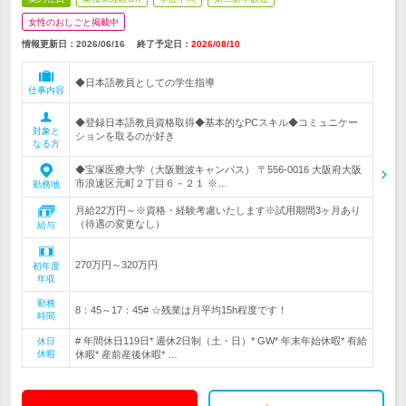
女性のおしごと掲載中
情報更新日：2026/06/16
終了予定日：
2026/08/10
◆日本語教員としての学生指導
仕事内容
◆登録日本語教員資格取得◆基本的なPCスキル◆コミュニケー
対象と
ションを取るのが好き
なる方
◆宝塚医療大学（大阪難波キャンパス） 〒556-0016 大阪府大阪
市浪速区元町２丁目６－２１ ※…
勤務地
月給22万円～※資格・経験考慮いたします※試用期間3ヶ月あり
（待遇の変更なし）
給与
270万円～320万円
初年度
年収
勤務
8：45～17：45# ☆残業は月平均15h程度です！
時間
# 年間休日119日* 週休2日制（土・日）* GW* 年末年始休暇* 有給
休日
休暇
休暇* 産前産後休暇* …