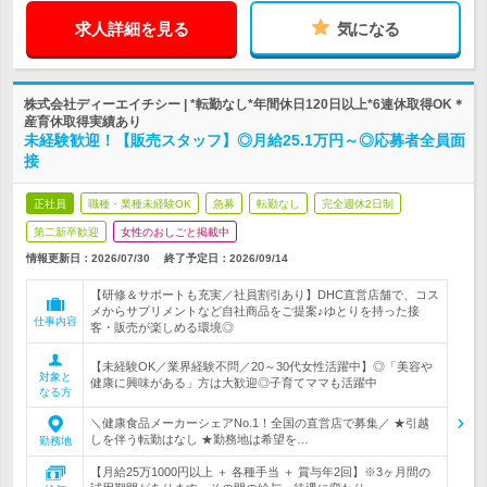
求人詳細を見る
気になる
株式会社ディーエイチシー | *転勤なし*年間休日120日以上*6連休取得OK＊
産育休取得実績あり
未経験歓迎！【販売スタッフ】◎月給25.1万円～◎応募者全員面
接
正社員
職種・業種未経験OK
急募
転勤なし
完全週休2日制
第二新卒歓迎
女性のおしごと掲載中
情報更新日：2026/07/30
終了予定日：
2026/09/14
【研修＆サポートも充実／社員割引あり】DHC直営店舗で、コス
メからサプリメントなど自社商品をご提案♪ゆとりを持った接
仕事内容
客・販売が楽しめる環境◎
【未経験OK／業界経験不問／20～30代女性活躍中】◎「美容や
対象と
健康に興味がある」方は大歓迎◎子育てママも活躍中
なる方
＼健康食品メーカーシェアNo.1！全国の直営店で募集／ ★引越
しを伴う転勤はなし ★勤務地は希望を…
勤務地
【月給25万1000円以上 ＋ 各種手当 ＋ 賞与年2回】※3ヶ月間の