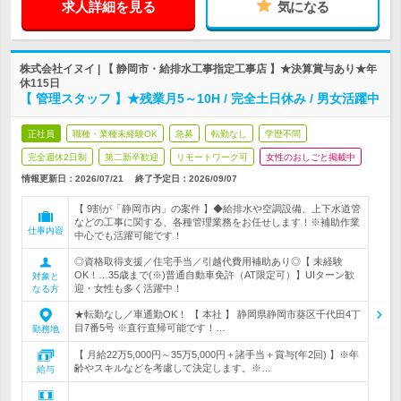
求人詳細を見る
気になる
株式会社イヌイ | 【 静岡市・給排水工事指定工事店 】★決算賞与あり★年
休115日
【 管理スタッフ 】★残業月5～10H / 完全土日休み / 男女活躍中
正社員
職種・業種未経験OK
急募
転勤なし
学歴不問
完全週休2日制
第二新卒歓迎
リモートワーク可
女性のおしごと掲載中
情報更新日：2026/07/21
終了予定日：
2026/09/07
【 9割が「静岡市内」の案件 】◆給排水や空調設備、上下水道管
などの工事に関する、各種管理業務をお任せします！※補助作業
仕事内容
中心でも活躍可能です！
◎資格取得支援／住宅手当／引越代費用補助あり◎【 未経験
OK！…35歳まで(※)普通自動車免許（AT限定可）】UIターン歓
対象と
迎・女性も多く活躍中！
なる方
★転勤なし／車通勤OK！ 【 本社 】 静岡県静岡市葵区千代田4丁
目7番5号 ※直行直帰可能です！…
勤務地
【 月給22万5,000円～35万5,000円＋諸手当＋賞与(年2回) 】※年
齢やスキルなどを考慮して決定します。※…
給与