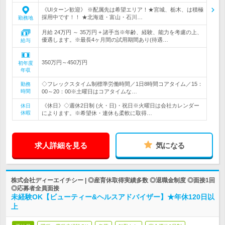
《UIターン歓迎》 ※配属先は希望エリア！★宮城、栃木、は積極
採用中です！！ ★北海道・富山・石川…
勤務地
月給 24万円 ～ 35万円 + 諸手当※年齢、経験、能力を考慮の上、
優遇します。※最長4ヶ月間の試用期間あり(待遇…
給与
350万円～450万円
初年度
年収
◇フレックスタイム制標準労働時間／1日8時間コアタイム／15：
勤務
時間
00～20：00※土曜日はコアタイムな…
《休日》◇週休2日制 (火・日)・祝日※火曜日は会社カレンダー
休日
休暇
によります。※希望休・連休も柔軟に取得…
求人詳細を見る
気になる
株式会社ディーエイチシー | ◎産育休取得実績多数 ◎退職金制度 ◎面接1回
◎応募者全員面接
未経験OK【ビューティー&ヘルスアドバイザー】★年休120日以
上