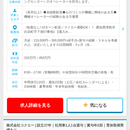
ングセンター）のオペレーターを担当します。
仕事内容
《高卒以上》◆未経験歓迎◆ものづくりや機械に興味のある方◆
対象と
機械オペレーターの経験がある方優遇
なる方
《転勤なし/ UIターン歓迎／マイカー通勤OK！ 》 愛知県津島市
白浜町字下池57番地1 【雇入れ…
勤務地
月給：210,000円～300,000円+諸手当+賞与※経験・スキルを考慮
の上、決定いたします※試用期間：3ヵ月（待…
給与
315万円～450万円
初年度
年収
勤務
8:00～17:00（実働8時間）※休憩60分※時間外労働の有無：有
時間
年間休日115日・週休2日制（土日／会社カレンダーによる）・
休日
休暇
GW休暇・夏季休暇・年末年始休暇・有給休…
求人詳細を見る
気になる
株式会社コクエー | 設立37年｜社用車1人1台貸与｜賞与年2回｜育休取得実