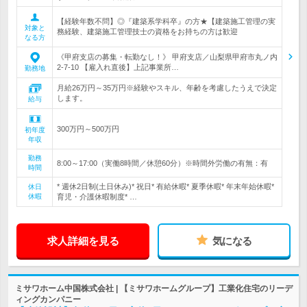
【経験年数不問】◎『建築系学科卒』の方★【建築施工管理の実
対象と
務経験、建築施工管理技士の資格をお持ちの方は歓迎
なる方
《甲府支店の募集・転勤なし！》 甲府支店／山梨県甲府市丸ノ内
2‐7‐10 【雇入れ直後】上記事業所…
勤務地
月給26万円～35万円※経験やスキル、年齢を考慮したうえで決定
します。
給与
300万円～500万円
初年度
年収
勤務
8:00～17:00（実働8時間／休憩60分）※時間外労働の有無：有
時間
* 週休2日制(土日休み)* 祝日* 有給休暇* 夏季休暇* 年末年始休暇*
休日
休暇
育児・介護休暇制度* …
求人詳細を見る
気になる
ミサワホーム中国株式会社 | 【ミサワホームグループ】工業化住宅のリーデ
ィングカンパニー