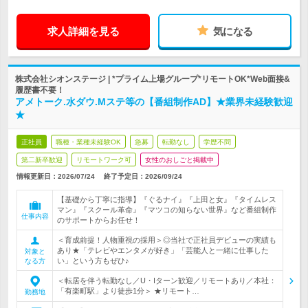
求人詳細を見る
気になる
株式会社シオンステージ | *プライム上場グループ*リモートOK*Web面接&
履歴書不要！
アメトーク.水ダウ.Mステ等の【番組制作AD】★業界未経験歓迎
★
正社員
職種・業種未経験OK
急募
転勤なし
学歴不問
第二新卒歓迎
リモートワーク可
女性のおしごと掲載中
情報更新日：2026/07/24
終了予定日：
2026/09/24
【基礎から丁寧に指導】『ぐるナイ』『上田と女』『タイムレス
マン』『スクール革命』『マツコの知らない世界』など番組制作
仕事内容
のサポートからお任せ！
＜育成前提！人物重視の採用＞◎当社で正社員デビューの実績も
あり★「テレビやエンタメが好き」「芸能人と一緒に仕事した
対象と
い」という方もぜひ♪
なる方
＜転居を伴う転勤なし／U・Iターン歓迎／リモートあり／本社：
「有楽町駅」より徒歩1分＞ ★リモート…
勤務地