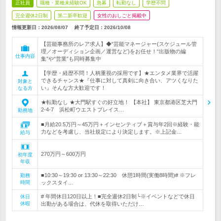
正社員
職種・業種未経験OK
急募
転勤なし
学歴不問
完全週休2日制
第二新卒歓迎
女性のおしごと掲載中
情報更新日：2026/08/07
終了予定日：
2026/10/08
【芸能事務所のレア求人】◆“芸能マネージャー(スケジュール管
理／オーディション企画／運営など)をお任せ！“出版物の編
仕事内容
集”や“営業”も同時募集中
【学歴・経歴不問！人柄重視の採用です】★エンタメ業界で活躍
できるチャンス★『仕事に対して真剣に向き合い、アツくなりた
対象と
い』そんな方大歓迎です！
なる方
★転勤なし ★大門駅すぐの好立地！ 【本社】 東京都港区芝大門
2-4-7 浜松町ウエストプレイス…
勤務地
■月給20.5万円～45万円＋インセンティブ＋賞与年2回※経験・能
力などを考慮し、当社規定により決定します。※上記金…
給与
270万円～600万円
初年度
年収
■10:30～19:30 or 13:30～22:30 休憩1時間(実働8時間)# ※フレ
勤務
時間
ックスタイ…
# 年間休日120日以上！■完全週休2日制└※イベントなどで休日
休日
休暇
出勤がある場合は、代休を取得いただけ…