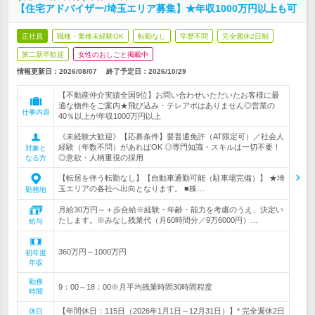
【住宅アドバイザー/埼玉エリア募集】★年収1000万円以上も可
正社員
職種・業種未経験OK
転勤なし
学歴不問
完全週休2日制
第二新卒歓迎
女性のおしごと掲載中
情報更新日：2026/08/07
終了予定日：
2026/10/29
【不動産仲介実績全国9位】お問い合わせいただいたお客様に最
適な物件をご案内★飛び込み・テレアポはありません◎営業の
仕事内容
40％以上が年収1000万円以上
《未経験大歓迎》【応募条件】要普通免許（AT限定可）／社会人
経験（年数不問）があればOK ◎専門知識・スキルは一切不要！
対象と
◎意欲・人柄重視の採用
なる方
【転居を伴う転勤なし】【自動車通勤可能（駐車場完備）】 ★埼
玉エリアの各社へ出向となります。 ■株…
勤務地
月給30万円～＋歩合給※経験・年齢・能力を考慮のうえ、決定い
たします。※みなし残業代（月60時間分／9万6000円）…
給与
360万円～1000万円
初年度
年収
勤務
9：00～18：00※月平均残業時間30時間程度
時間
【年間休日：115日（2026年1月1日～12月31日）】* 完全週休2日
休日