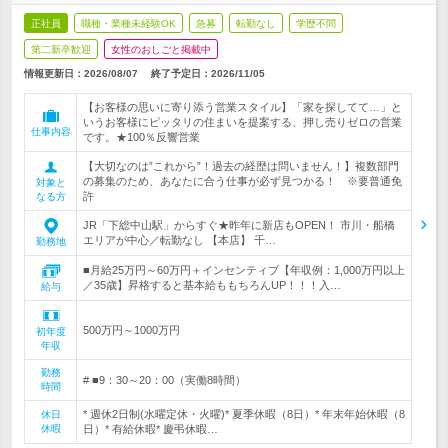
正社員
職種・業種未経験OK
急募
転勤なし
学歴不問
第二新卒歓迎
女性のおしごと掲載中
情報更新日：2026/08/07
終了予定日：
2026/11/05
【お客様の思いに寄り添う営業スタイル】「家を探してて…」と
いうお客様にピッタリの住まいを提案する、押し売りゼロの営業
仕事内容
です。★100％反響営業
【大切なのは”これから”！過去の経歴は問いません！】複数部門
の募集のため、あなたに合う仕事が必ず見つかる！ ※要普通免
対象と
許
なる方
JR「下総中山駅」からすぐ★昨年に新店もOPEN！ 市川・船橋
エリアが中心／転勤なし 【本店】 千…
勤務地
■月給25万円～60万円＋インセンティブ【年収例：1,000万円以上
／35歳】昇格すると基本給ももちろんUP！！！入…
給与
500万円～1000万円
初年度
年収
勤務
# ■9：30～20：00（実働8時間）
時間
* 週休2日制(水曜定休・火曜)* 夏季休暇（8日）* 年末年始休暇（8
休日
休暇
日）* 有給休暇* 慶弔休暇…