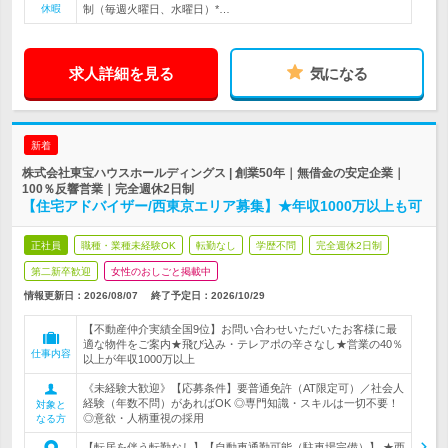
休暇
制（毎週火曜日、水曜日）*…
求人詳細を見る
気になる
新着
株式会社東宝ハウスホールディングス | 創業50年｜無借金の安定企業｜
100％反響営業｜完全週休2日制
【住宅アドバイザー/西東京エリア募集】★年収1000万以上も可
正社員
職種・業種未経験OK
転勤なし
学歴不問
完全週休2日制
第二新卒歓迎
女性のおしごと掲載中
情報更新日：2026/08/07
終了予定日：
2026/10/29
【不動産仲介実績全国9位】お問い合わせいただいたお客様に最
適な物件をご案内★飛び込み・テレアポの辛さなし★営業の40％
仕事内容
以上が年収1000万以上
《未経験大歓迎》【応募条件】要普通免許（AT限定可）／社会人
経験（年数不問）があればOK ◎専門知識・スキルは一切不要！
対象と
◎意欲・人柄重視の採用
なる方
【転居を伴う転勤なし】【自動車通勤可能（駐車場完備）】 ★西