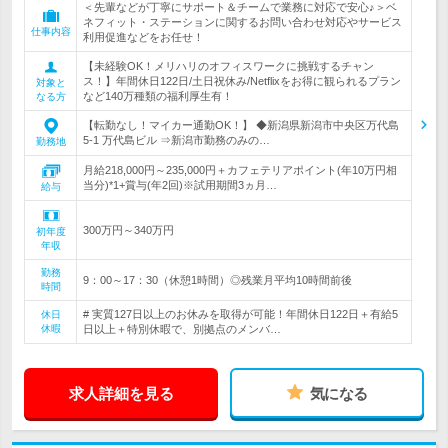
＜先輩などが丁寧にサポート＆チームで業務に対応で安心♪＞ベ
ネフィット・ステーションに関するお問い合わせ対応やサービス
仕事内容
利用促進などをお任せ！
【未経験OK！メリハリのオフィスワークに挑戦するチャン
ス！】年間休日122日/土日祝休み/Netflixをお得に観られるプラン
対象と
など140万種類の福利厚生有！
なる方
【転勤なし！マイカー通勤OK！】 ◆新潟県新潟市中央区万代島
5-1 万代島ビル ⇒新潟市勤務のみの…
勤務地
月給218,000円～235,000円＋カフェテリアポイント(年10万円相
当分)*1+賞与(年2回)※試用期間3ヵ月…
給与
300万円～340万円
初年度
年収
勤務
9：00～17：30（休憩1時間）◎残業月平均10時間前後
時間
# 実質127日以上のお休みを取得が可能！年間休日122日＋有給5
休日
休暇
日以上＋特別休暇で、別拠点のメンバ…
求人詳細を見る
気になる