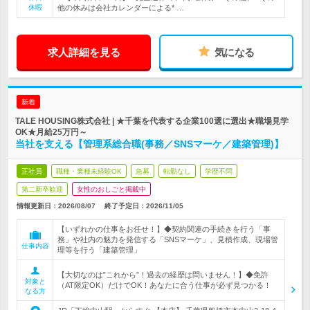
休暇
他の休みは会社カレンダーによる* …
求人詳細を見る
気になる
新着
TALE HOUSING株式会社 | ★千葉を代表する企業100選に選出★職場見学
OK★月給25万円～
当社を支える【管理系総合職(事務／SNSマーケ／建築管理)】
正社員
職種・業種未経験OK
急募
転勤なし
学歴不問
第二新卒歓迎
女性のおしごと掲載中
情報更新日：2026/08/07
終了予定日：
2026/11/05
【いずれかの仕事をお任せ！】◆契約関連の手続きを行う「事
務」や社内の魅力を発信する「SNSマーケ」、見積作成、現場管
仕事内容
理等を行う「建築管理」
【大切なのは”これから”！過去の経歴は問いません！】◆免許
対象と
（AT限定OK）だけでOK！あなたに合う仕事が必ず見つかる！
なる方