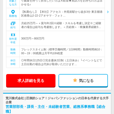
り裁量を持って担当したい方は大歓迎★英語力をお持ちの方は活
対象と
かせる♪
なる方
【転勤なし】 【本社】アクセス：外苑前駅から徒歩3分 東京都港
区南青山2-22-2アオヤマ・フォト…
勤務地
月給25万円～＋賞与年2回※経験・スキルを考慮し決定※ご経験
者の場合は給与を考慮致します。＜月給例＞・映像業界経験3…
給与
300万円～800万円
初年度
年収
フレックスタイム制（標準労働時間／1日8時間）勤務時間例10：
勤務
時間
00～19：00残業は月平均10h程度
◎年間休日125日◎完全週休2日制（土日休み）└イベントなどで
休日
休暇
土日出勤の場合は代休が取得いただけます…
求人詳細を見る
気になる
荒川株式会社 | 圧倒的シェア！ジャパンファッションの日本を代表する大手
企業
営業部部長・課長・主任・未経験者営業、総務系事務職【総合
職】