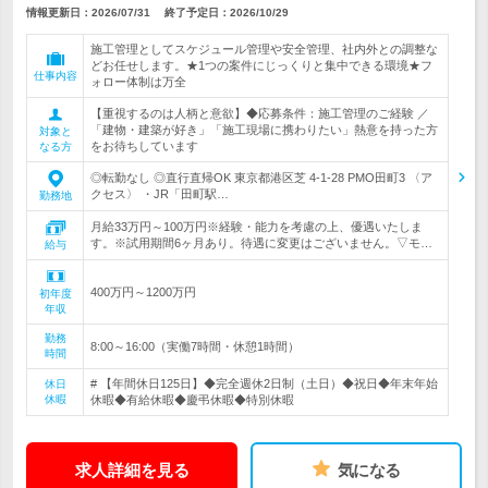
情報更新日：2026/07/31
終了予定日：
2026/10/29
施工管理としてスケジュール管理や安全管理、社内外との調整な
どお任せします。★1つの案件にじっくりと集中できる環境★フ
仕事内容
ォロー体制は万全
【重視するのは人柄と意欲】◆応募条件：施工管理のご経験 ／
「建物・建築が好き」「施工現場に携わりたい」熱意を持った方
対象と
をお待ちしています
なる方
◎転勤なし ◎直行直帰OK 東京都港区芝 4-1-28 PMO田町3 〈ア
クセス〉 ・JR「田町駅…
勤務地
月給33万円～100万円※経験・能力を考慮の上、優遇いたしま
す。※試用期間6ヶ月あり。待遇に変更はございません。▽モ…
給与
400万円～1200万円
初年度
年収
勤務
8:00～16:00（実働7時間・休憩1時間）
時間
# 【年間休日125日】◆完全週休2日制（土日）◆祝日◆年末年始
休日
休暇
休暇◆有給休暇◆慶弔休暇◆特別休暇
求人詳細を見る
気になる