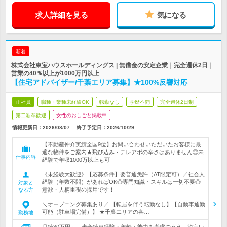
求人詳細を見る
気になる
新着
株式会社東宝ハウスホールディングス | 無借金の安定企業｜完全週休2日｜
営業の40％以上が1000万円以上
【住宅アドバイザー/千葉エリア募集】★100%反響対応
正社員
職種・業種未経験OK
転勤なし
学歴不問
完全週休2日制
第二新卒歓迎
女性のおしごと掲載中
情報更新日：2026/08/07
終了予定日：
2026/10/29
【不動産仲介実績全国9位】お問い合わせいただいたお客様に最
適な物件をご案内★飛び込み・テレアポの辛さはありません◎未
仕事内容
経験で年収1000万以上も可
《未経験大歓迎》【応募条件】要普通免許（AT限定可）／社会人
経験（年数不問）があればOK◎専門知識・スキルは一切不要◎
対象と
意欲・人柄重視の採用です！
なる方
＼オープニング募集あり／ 【転居を伴う転勤なし】【自動車通勤
可能（駐車場完備）】 ★千葉エリアの各…
勤務地