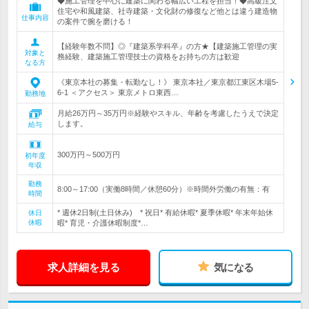
◆施工管理を中心に建築に関わる幅広い工程を担当！◆高級注文
住宅や和風建築、社寺建築・文化財の修復など他とは違う建造物
仕事内容
の案件で腕を磨ける！
【経験年数不問】◎『建築系学科卒』の方★【建築施工管理の実
対象と
務経験、建築施工管理技士の資格をお持ちの方は歓迎
なる方
《東京本社の募集・転勤なし！》 東京本社／東京都江東区木場5-
6-1 ＜アクセス＞ 東京メトロ東西…
勤務地
月給26万円～35万円※経験やスキル、年齢を考慮したうえで決定
します。
給与
300万円～500万円
初年度
年収
勤務
8:00～17:00（実働8時間／休憩60分）※時間外労働の有無：有
時間
* 週休2日制(土日休み) * 祝日* 有給休暇* 夏季休暇* 年末年始休
休日
休暇
暇* 育児・介護休暇制度*…
求人詳細を見る
気になる