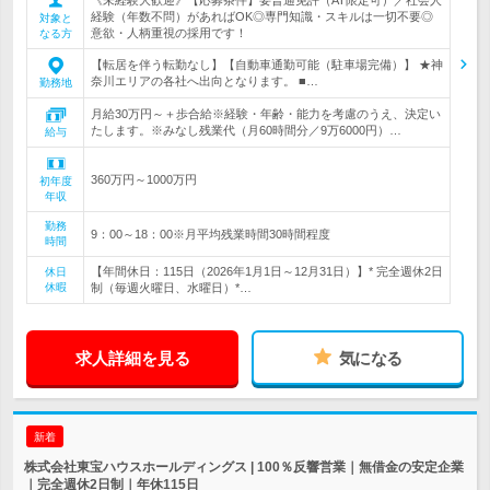
経験（年数不問）があればOK◎専門知識・スキルは一切不要◎
対象と
意欲・人柄重視の採用です！
なる方
【転居を伴う転勤なし】【自動車通勤可能（駐車場完備）】 ★神
奈川エリアの各社へ出向となります。 ■…
勤務地
月給30万円～＋歩合給※経験・年齢・能力を考慮のうえ、決定い
たします。※みなし残業代（月60時間分／9万6000円）…
給与
360万円～1000万円
初年度
年収
勤務
9：00～18：00※月平均残業時間30時間程度
時間
【年間休日：115日（2026年1月1日～12月31日）】* 完全週休2日
休日
休暇
制（毎週火曜日、水曜日）*…
求人詳細を見る
気になる
新着
株式会社東宝ハウスホールディングス | 100％反響営業｜無借金の安定企業
｜完全週休2日制｜年休115日