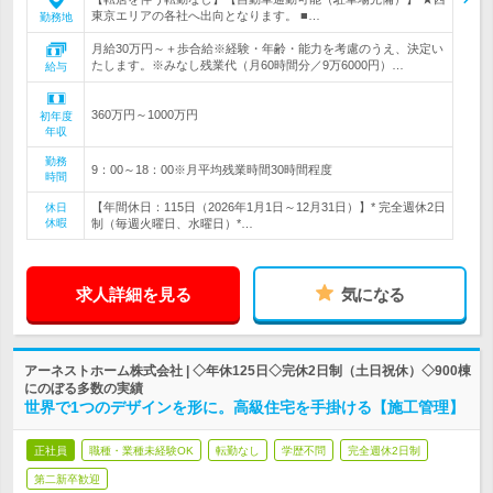
東京エリアの各社へ出向となります。 ■…
勤務地
月給30万円～＋歩合給※経験・年齢・能力を考慮のうえ、決定い
たします。※みなし残業代（月60時間分／9万6000円）…
給与
360万円～1000万円
初年度
年収
勤務
9：00～18：00※月平均残業時間30時間程度
時間
【年間休日：115日（2026年1月1日～12月31日）】* 完全週休2日
休日
休暇
制（毎週火曜日、水曜日）*…
求人詳細を見る
気になる
アーネストホーム株式会社 | ◇年休125日◇完休2日制（土日祝休）◇900棟
にのぼる多数の実績
世界で1つのデザインを形に。高級住宅を手掛ける【施工管理】
正社員
職種・業種未経験OK
転勤なし
学歴不問
完全週休2日制
第二新卒歓迎