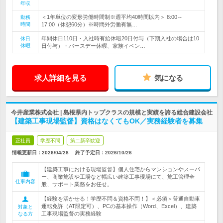
年収
＜1年単位の変形労働時間制※週平均40時間以内＞ 8:00～
勤務
時間
17:00（休憩60分）※時間外労働有無…
年間休日110日・入社時有給休暇20日付与（下期入社の場合は10
休日
休暇
日付与）・バースデー休暇、家族イベン…
求人詳細を見る
気になる
今井産業株式会社 | 島根県内トップクラスの規模と実績を誇る総合建設会社
【建築工事現場監督】資格はなくてもOK／実務経験者を募集
正社員
学歴不問
第二新卒歓迎
情報更新日：2026/04/28
終了予定日：
2026/10/26
【建築工事における現場監督】個人住宅からマンションやスーパ
ー、商業施設や工場など幅広い建築工事現場にて、施工管理全
仕事内容
般、サポート業務をお任せ。
【経験を活かせる！学歴不問＆資格不問！】＜必須＞普通自動車
運転免許（AT限定可）、PCの基本操作（Word、Excel）、建築
対象と
工事現場監督の実務経験
なる方