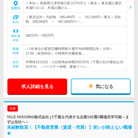
＜本社＞ 島根県江津市桜江町川戸472-1 ＜東京＞ 東京都江東区
木場5-11-13 木場公園ビル…
勤務地
＜東京以外＞月給制 185,000円 ～ 411,000円＜東京＞月給
制 209,000円 ～ 447,000円※一…
給与
300万円～700万円
初年度
年収
＜1年単位の変形労働時間制※週平均40時間以内＞ 8:00～
勤務
時間
17:00（休憩60分）※時間外労働有無…
年間休日110日・入社時有給休暇20日付与（下期入社の場合は10
休日
休暇
日付与）・バースデー休暇、家族イベン…
求人詳細を見る
気になる
新着
TALE HOUSING株式会社 | #千葉を代表する企業100選#職場見学可能～ま
ずは当社へ～
未経験歓迎！【不動産営業（賃貸・売買）】笑いが絶えない職場
★