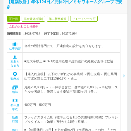
【建築設計】年休124日／完休2日／ミサワホームグループで安
定
正社員
完全週休2日制
第二新卒歓迎
リモートワーク可
女性のおしごと掲載中
情報更新日：2026/07/14
終了予定日：
2027/01/04
当社の設計部門にて、戸建住宅の設計をお任せします。
仕事内容
■短大卒以上 ■CADの使用経験※建築設計の経験があれば歓迎
対象と
なる方
【雇入れ直後】 以下のいずれかの事業所 ＜岡山支店＞ 岡山県岡
山市北区野田二丁目13番17号 ＜倉…
勤務地
月給250,000円～（一律手当含む）基本給200,000円～※経験・ス
キルを考慮し、優遇します※試用期間3ヶ月（条…
給与
400万円～500万円
初年度
年収
フレックスタイム制（標準となる1日の労働時間8時間）フレキシ
勤務
時間
ブルタイム：（始業）7時から11時（終業…
# 【年間休日124日】# 完全週休2日（水曜休み＋その他）└その
休日