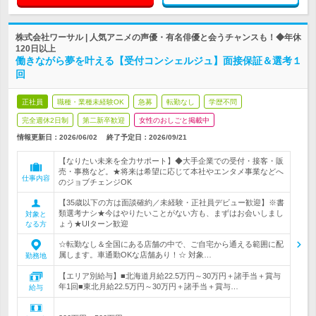
株式会社ワーサル | 人気アニメの声優・有名俳優と会うチャンスも！◆年休
120日以上
働きながら夢を叶える【受付コンシェルジュ】面接保証＆選考１
回
正社員
職種・業種未経験OK
急募
転勤なし
学歴不問
完全週休2日制
第二新卒歓迎
女性のおしごと掲載中
情報更新日：2026/06/02
終了予定日：
2026/09/21
【なりたい未来を全力サポート】◆大手企業での受付・接客・販
売・事務など。★将来は希望に応じて本社やエンタメ事業などへ
仕事内容
のジョブチェンジOK
【35歳以下の方は面談確約／未経験・正社員デビュー歓迎】※書
類選考ナシ★今はやりたいことがない方も、まずはお会いしまし
対象と
ょう★UIターン歓迎
なる方
☆転勤なし＆全国にある店舗の中で、ご自宅から通える範囲に配
属します。車通勤OKな店舗あり！☆ 対象…
勤務地
【エリア別給与】■北海道月給22.5万円～30万円＋諸手当＋賞与
年1回■東北月給22.5万円～30万円＋諸手当＋賞与…
給与