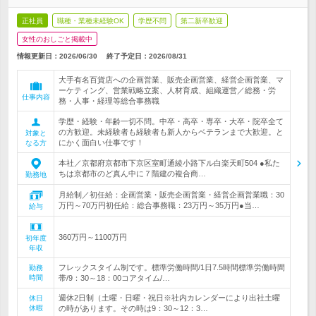
正社員
職種・業種未経験OK
学歴不問
第二新卒歓迎
女性のおしごと掲載中
情報更新日：2026/06/30
終了予定日：
2026/08/31
大手有名百貨店への企画営業、販売企画営業、経営企画営業、マ
ーケティング、営業戦略立案、人材育成、組織運営／総務・労
仕事内容
務・人事・経理等総合事務職
学歴・経験・年齢一切不問。中卒・高卒・専卒・大卒・院卒全て
の方歓迎。未経験者も経験者も新人からベテランまで大歓迎。と
対象と
にかく面白い仕事です！
なる方
本社／京都府京都市下京区室町通綾小路下ル白楽天町504 ●私た
ちは京都市のど真ん中に７階建の複合商…
勤務地
月給制／初任給：企画営業・販売企画営業・経営企画営業職：30
万円～70万円初任給：総合事務職：23万円～35万円●当…
給与
360万円～1100万円
初年度
年収
フレックスタイム制です。標準労働時間/1日7.5時間標準労働時間
勤務
時間
帯/9：30～18：00コアタイム/…
週休2日制（土曜・日曜・祝日※社内カレンダーにより出社土曜
休日
休暇
の時があります。その時は9：30～12：3…