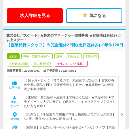
求人詳細を見る
気になる
株式会社パスゲート | ★将来のマネージャー候補募集 ★経験者は月給27万
以上スタート
【営業代行スタッフ】※完全週休2日制(土日祝休み)／年休120日
正社員
職種・業種未経験OK
急募
転勤なし
学歴不問
完全週休2日制
第二新卒歓迎
女性のおしごと掲載中
情報更新日：2026/07/01
終了予定日：
2026/08/31
【 数ヶ月～じっくり育てるので、未経験でも安心◎ 】営業や有
名企業の商品をPRする販促企画をお任せ。★異業種からの転職
仕事内容
者が多数活躍中
【 未経験・第二新卒～経験者まで幅広く歓迎】★学歴不問 ★プ
ライベートを大切に安定して働きたい、キャリアアップを目指し
対象と
たい方を歓迎！
なる方
【転勤なし！希望府県で採用／本社は梅田徒歩でアクセス抜群】
<大阪、東京>いずれかに配属 本社 大…
勤務地
【経験者】月給27万円～45万円＋諸手当+インセンティブ【未経