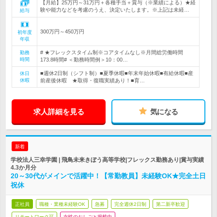
【月給】25万円～31万円＋各種手当＋賞与（※業績による）★経
験や能力などを考慮のうえ、決定いたします。※上記は未経…
給与
300万円～450万円
初年度
年収
# ★フレックスタイム制※コアタイムなし※月間総労働時間
勤務
時間
173.8時間# ＜勤務時間例＞10：00…
■週休2日制（シフト制）■夏季休暇■年末年始休暇■有給休暇■産
休日
休暇
前産後休暇 ★取得・復職実績あり！■育…
求人詳細を見る
気になる
新着
学校法人三幸学園 | 飛鳥未来きぼう高等学校|フレックス勤務あり|賞与実績
4.3か月分
20～30代がメインで活躍中！【常勤教員】未経験OK★完全土日
祝休
正社員
職種・業種未経験OK
急募
完全週休2日制
第二新卒歓迎
リモートワーク可
女性のおしごと掲載中