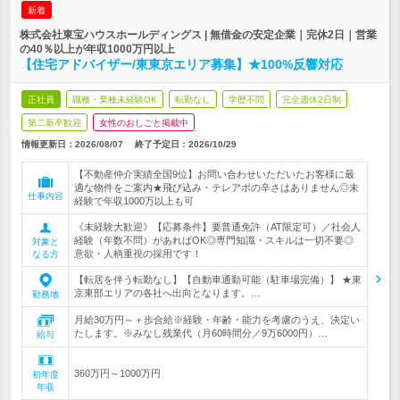
新着
株式会社東宝ハウスホールディングス | 無借金の安定企業｜完休2日｜営業
の40％以上が年収1000万円以上
【住宅アドバイザー/東東京エリア募集】★100%反響対応
正社員
職種・業種未経験OK
転勤なし
学歴不問
完全週休2日制
第二新卒歓迎
女性のおしごと掲載中
情報更新日：2026/08/07
終了予定日：
2026/10/29
【不動産仲介実績全国9位】お問い合わせいただいたお客様に最
適な物件をご案内★飛び込み・テレアポの辛さはありません◎未
仕事内容
経験で年収1000万以上も可
《未経験大歓迎》【応募条件】要普通免許（AT限定可）／社会人
経験（年数不問）があればOK◎専門知識・スキルは一切不要◎
対象と
意欲・人柄重視の採用です！
なる方
【転居を伴う転勤なし】【自動車通勤可能（駐車場完備）】 ★東
京東部エリアの各社へ出向となります。…
勤務地
月給30万円～＋歩合給※経験・年齢・能力を考慮のうえ、決定い
たします。※みなし残業代（月60時間分／9万6000円）…
給与
360万円～1000万円
初年度
年収