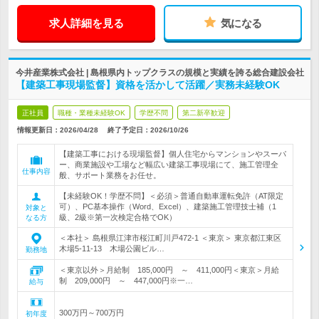
求人詳細を見る
気になる
今井産業株式会社 | 島根県内トップクラスの規模と実績を誇る総合建設会社
【建築工事現場監督】資格を活かして活躍／実務未経験OK
正社員
職種・業種未経験OK
学歴不問
第二新卒歓迎
情報更新日：2026/04/28
終了予定日：
2026/10/26
【建築工事における現場監督】個人住宅からマンションやスーパ
ー、商業施設や工場など幅広い建築工事現場にて、施工管理全
仕事内容
般、サポート業務をお任せ。
【未経験OK！学歴不問】＜必須＞普通自動車運転免許（AT限定
可）、PC基本操作（Word、Excel）、建築施工管理技士補（1
対象と
級、2級※第一次検定合格でOK）
なる方
＜本社＞ 島根県江津市桜江町川戸472-1 ＜東京＞ 東京都江東区
木場5-11-13 木場公園ビル…
勤務地
＜東京以外＞月給制 185,000円 ～ 411,000円＜東京＞月給
制 209,000円 ～ 447,000円※一…
給与
300万円～700万円
初年度