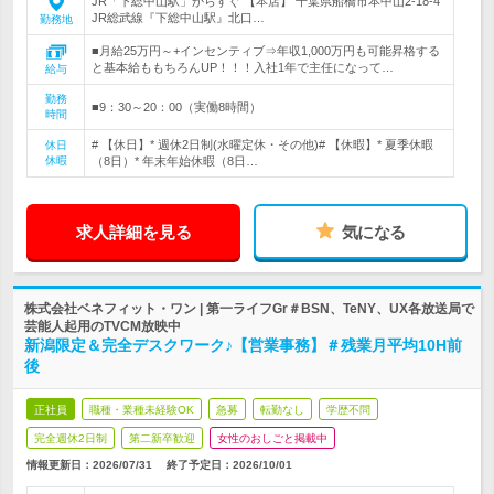
JR「下総中山駅」からすぐ 【本店】 千葉県船橋市本中山2-18-4
JR総武線『下総中山駅』北口…
勤務地
■月給25万円～+インセンティブ⇒年収1,000万円も可能昇格する
と基本給ももちろんUP！！！入社1年で主任になって…
給与
勤務
■9：30～20：00（実働8時間）
時間
# 【休日】* 週休2日制(水曜定休・その他)# 【休暇】* 夏季休暇
休日
休暇
（8日）* 年末年始休暇（8日…
求人詳細を見る
気になる
株式会社ベネフィット・ワン | 第一ライフGr＃BSN、TeNY、UX各放送局で
芸能人起用のTVCM放映中
新潟限定＆完全デスクワーク♪【営業事務】＃残業月平均10H前
後
正社員
職種・業種未経験OK
急募
転勤なし
学歴不問
完全週休2日制
第二新卒歓迎
女性のおしごと掲載中
情報更新日：2026/07/31
終了予定日：
2026/10/01