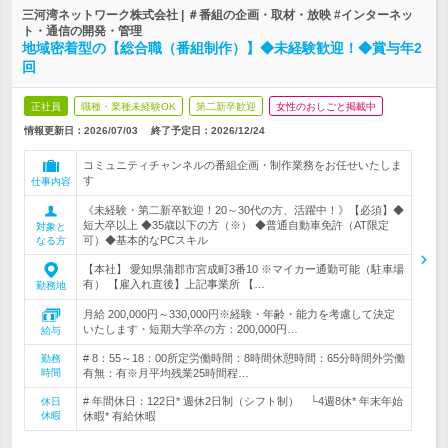
三河湾ネットワーク株式会社 | ＃番組の企画・取材・放映 #インターネッ
ト・通信の開発・管理
地域密着型の【総合職（番組制作）】◆未経験歓迎！◆賞与年2
回
正社員
職種・業種未経験OK
第二新卒歓迎
女性のおしごと掲載中
情報更新日：2026/07/03
終了予定日：
2026/12/24
コミュニティチャンネルの番組企画・制作業務をお任せいたしま
す
仕事内容
《未経験・第二新卒歓迎！20～30代の方、活躍中！》【必須】◆
短大卒以上 ◆35歳以下の方（※） ◆普通自動車免許（AT限定
対象と
可）◆基本的なPCスキル
なる方
【本社】 愛知県蒲郡市宮成町3番10 ※マイカー通勤可能（駐車場
有） 【雇入れ直後】上記事業所 【…
勤務地
月給 200,000円～330,000円※経験・年齢・能力を考慮して決定
いたします・短期大学卒の方：200,000円…
給与
# 8：55～18：00所定労働時間：8時間休憩時間：65分時間外労働
勤務
時間
有無：有※月平均残業25時間程…
# 年間休日：122日* 週休2日制（シフト制） └4週8休* 年末年始
休日
休暇
休暇* 有給休暇