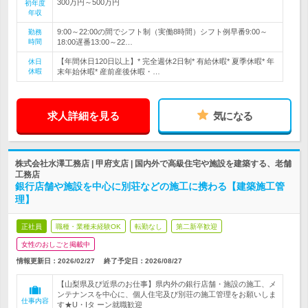
300万円～500万円
初年度
年収
9:00～22:00の間でシフト制（実働8時間）シフト例早番9:00～
勤務
時間
18:00遅番13:00～22…
【年間休日120日以上】* 完全週休2日制* 有給休暇* 夏季休暇* 年
休日
休暇
末年始休暇* 産前産後休暇・…
求人詳細を見る
気になる
株式会社水澤工務店 | 甲府支店 | 国内外で高級住宅や施設を建築する、老舗
工務店
銀行店舗や施設を中心に別荘などの施工に携わる【建築施工管
理】
正社員
職種・業種未経験OK
転勤なし
第二新卒歓迎
女性のおしごと掲載中
情報更新日：2026/02/27
終了予定日：
2026/08/27
【山梨県及び近県のお仕事】県内外の銀行店舗・施設の施工、メ
ンテナンスを中心に、個人住宅及び別荘の施工管理をお願いしま
仕事内容
す★U・Iタ ーン就職歓迎