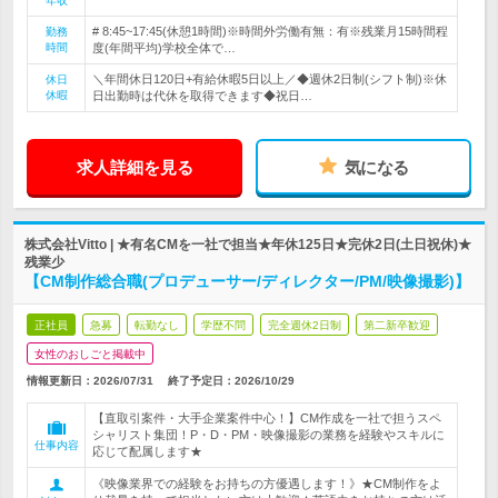
年収
# 8:45~17:45(休憩1時間)※時間外労働有無：有※残業月15時間程
勤務
時間
度(年間平均)学校全体で…
＼年間休日120日+有給休暇5日以上／◆週休2日制(シフト制)※休
休日
休暇
日出勤時は代休を取得できます◆祝日…
求人詳細を見る
気になる
株式会社Vitto | ★有名CMを一社で担当★年休125日★完休2日(土日祝休)★
残業少
【CM制作総合職(プロデューサー/ディレクター/PM/映像撮影)】
正社員
急募
転勤なし
学歴不問
完全週休2日制
第二新卒歓迎
女性のおしごと掲載中
情報更新日：2026/07/31
終了予定日：
2026/10/29
【直取引案件・大手企業案件中心！】CM作成を一社で担うスペ
シャリスト集団！P・D・PM・映像撮影の業務を経験やスキルに
仕事内容
応じて配属します★
《映像業界での経験をお持ちの方優遇します！》★CM制作をよ