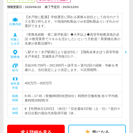
情報更新日：2026/06/18
終了予定日：
2026/12/03
【水戸校に配属】学校運営に関わる業務＆担任として自分のクラ
スを受け持ちます。※地域内転勤ありor全国転勤ありいずれかが
仕事内容
選択できます。
《実務未経験・第二新卒歓迎》◆大卒以上◆高等学校教員免許必
須 ※教育業界でスキルを活かしたいという方歓迎！異業種出身の
対象と
先輩が多数活躍中♪
なる方
＼駅チカ！水戸駅南口より徒歩5分／ 【飛鳥未来きぼう高等学校
水戸本校】 茨城県水戸市桜川1-7-…
勤務地
月給249,700円～293,900円＋諸手当＋賞与2回※経験・年齢を考
慮の上、当社規定により決定します。※試用期間…
給与
400万円～500万円
初年度
年収
8:45～17:45（実働8時間/休憩60分）時間外労働有無:有※平均残
勤務
時間
業時間20時間/月
# 【年間休日120日】《休日》* 完全週休2日制（土・日）* 祝日※
休日
休暇
休日出勤の場合代休取得可能《休…
求人詳細を見る
気になる