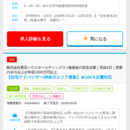
勤務
9：00～18：00※月平均残業時間30時間程度
時間
【年間休日：115日（2026年1月1日～12月31日）】* 完全週休2日
休日
休暇
制（毎週火曜日、水曜日）*…
求人詳細を見る
気になる
新着
株式会社東宝ハウスホールディングス | 無借金の安定企業｜完休2日｜営業
の40％以上が年収1000万円以上
【住宅アドバイザー/神奈川エリア募集】★100％反響対応
正社員
職種・業種未経験OK
転勤なし
学歴不問
完全週休2日制
第二新卒歓迎
女性のおしごと掲載中
情報更新日：2026/08/07
終了予定日：
2026/10/29
【不動産仲介実績全国9位】お問い合わせいただいたお客様に最
適な物件をご案内★飛び込み・テレアポの辛さはありません◎未
仕事内容
経験で年収1000万以上も可
《未経験大歓迎》【応募条件】要普通免許（AT限定可）／社会人