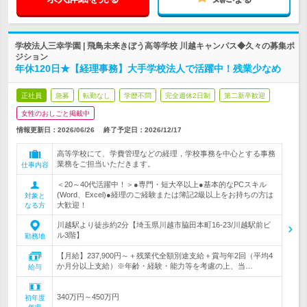
学校法人三幸学園 | 飛鳥未来きぼう高等学校 川越キャンパス◆久々の募集ポ
ジション
年休120日★【経理事務】大手学校法人で活躍中！残業少なめ
正社員
急募
転勤なし
学歴不問
完全週休2日制
第二新卒歓迎
女性のおしごと掲載中
情報更新日：2026/06/26
終了予定日：
2026/12/17
高等学校にて、学費管理などの経理，学校事務を中心とする事務
業務をご担当いただきます。
仕事内容
＜20～40代活躍中！＞●専門・短大卒以上●基本的なPCスキル
(Word、Excel)●経理のご経験または簿記2級以上をお持ちの方は
対象と
大歓迎！
なる方
川越駅より徒歩約2分【埼玉県川越市脇田本町16-23/川越駅前ビ
ル3階】
勤務地
【月給】237,900円～＋残業代全額別途支給＋賞与年2回（平均4
か月分以上支給）※年齢・経験・能力等を考慮の上、当…
給与
340万円～450万円
初年度