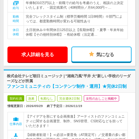
年俸制310万円以上・前職での給与を考慮のうえ、相談の上決定
いたします。・固定残業代（40時間分／月64,000円～…
給与
完全フレックスタイム制（標準労働時間 1日8時間）※部門によ
勤務
時間
っては、都度勤務時間が変わる可能性あり
土日祝休み※年間休日125日以上【長期休暇】・夏季・年末年始
休日
休暇
休暇【その他特別休暇】・有給休暇（法定通…
求人詳細を見る
気になる
株式会社テレビ朝日ミュージック | *湘南乃風*平井 大*新しい学校のリーダ
ーズなどが所属
ファンコミュニティの【コンテンツ制作・運用】★完休2日制
契約社員
急募
転勤なし
完全週休2日制
女性のおしごと掲載中
情報更新日：2026/05/29
終了予定日：
2026/11/19
【アイデアを形にする企画推進】アーティストのファンコミュニ
ティに関する企画運営、制作、SNS管理、CS対応などを担って
仕事内容
いただきます！
【経験者歓迎！】≪必須≫要普免（AT限定可）／交通量の多い都