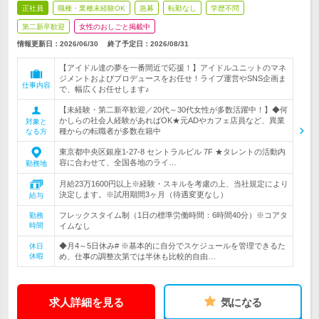
正社員
職種・業種未経験OK
急募
転勤なし
学歴不問
第二新卒歓迎
女性のおしごと掲載中
情報更新日：2026/06/30
終了予定日：
2026/08/31
【アイドル達の夢を一番間近で応援！】アイドルユニットのマネ
ジメントおよびプロデュースをお任せ！ライブ運営やSNS企画ま
仕事内容
で、幅広くお任せします♪
【未経験・第二新卒歓迎／20代～30代女性が多数活躍中！】◆何
かしらの社会人経験があればOK★元ADやカフェ店員など、異業
対象と
種からの転職者が多数在籍中
なる方
東京都中央区銀座1-27-8 セントラルビル 7F ★タレントの活動内
容に合わせて、全国各地のライ…
勤務地
月給23万1600円以上※経験・スキルを考慮の上、当社規定により
決定します。※試用期間3ヶ月（待遇変更なし）
給与
フレックスタイム制（1日の標準労働時間：6時間40分）※コアタ
勤務
時間
イムなし
◆月4～5日休み# ※基本的に自分でスケジュールを管理できるた
休日
休暇
め、仕事の調整次第では半休も比較的自由…
求人詳細を見る
気になる