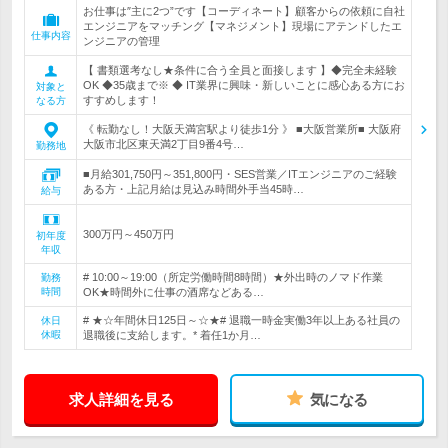
お仕事は″主に2つ”です【コーディネート】顧客からの依頼に自社
エンジニアをマッチング【マネジメント】現場にアテンドしたエ
仕事内容
ンジニアの管理
【 書類選考なし★条件に合う全員と面接します 】◆完全未経験
OK ◆35歳まで※ ◆ IT業界に興味・新しいことに感心ある方にお
対象と
すすめします！
なる方
《 転勤なし！大阪天満宮駅より徒歩1分 》 ■大阪営業所■ 大阪府
大阪市北区東天満2丁目9番4号…
勤務地
■月給301,750円～351,800円・SES営業／ITエンジニアのご経験
ある方・上記月給は見込み時間外手当45時…
給与
300万円～450万円
初年度
年収
# 10:00～19:00（所定労働時間8時間）★外出時のノマド作業
勤務
時間
OK★時間外に仕事の酒席などある…
# ★☆年間休日125日～☆★# 退職一時金実働3年以上ある社員の
休日
休暇
退職後に支給します。* 着任1か月…
求人詳細を見る
気になる