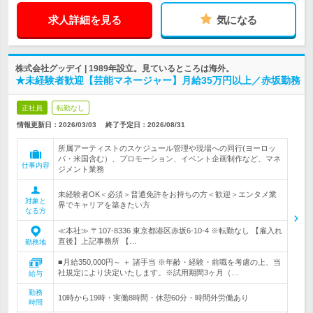
求人詳細を見る
気になる
株式会社グッデイ | 1989年設立。見ているところは海外。
★未経験者歓迎【芸能マネージャー】月給35万円以上／赤坂勤務
正社員
転勤なし
情報更新日：2026/03/03
終了予定日：
2026/08/31
所属アーティストのスケジュール管理や現場への同行(ヨーロッ
パ・米国含む）、プロモーション、イベント企画制作など、マネ
仕事内容
ジメント業務
未経験者OK＜必須＞普通免許をお持ちの方＜歓迎＞エンタメ業
対象と
界でキャリアを築きたい方
なる方
≪本社≫ 〒107-8336 東京都港区赤坂6-10-4 ※転勤なし 【雇入れ
直後】上記事務所 【…
勤務地
■月給350,000円～ ＋ 諸手当 ※年齢・経験・前職を考慮の上、当
社規定により決定いたします。※試用期間3ヶ月（…
給与
勤務
10時から19時・実働8時間・休憩60分・時間外労働あり
時間