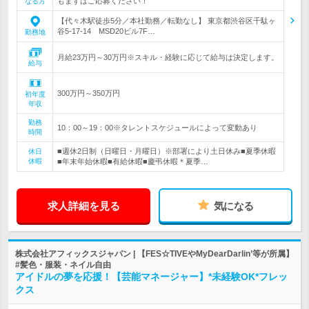
もまずはご応募ください！
なる方
【代々木駅徒歩5分／本社勤務／転勤なし】 東京都渋谷区千駄ヶ
谷5-17-14 MSD20ビル7F…
勤務地
月給23万円～30万円※スキル・経験に応じて給与は決定します。
給与
300万円～350万円
初年度
年収
勤務
10：00～19：00※タレントスケジュールによって変動あり
時間
■週休2日制（日曜日・月曜日）※部署により土日休み■夏季休暇
休日
休暇
■年末年始休暇■有給休暇■慶弔休暇＊夏季…
求人詳細を見る
気になる
株式会社アフィックスジャパン | 【FES☆TIVEやMyDearDarlin’等が所属】
#髪色・服装・ネイル自由
アイドルの夢を応援！【芸能マネージャー】*未経験OK*フレッ
クス