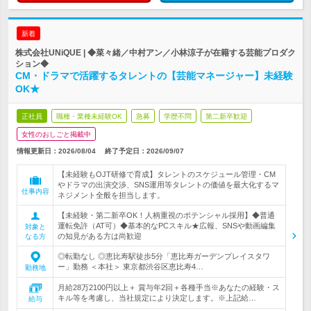
新着
株式会社UNiQUE | ◆菜々緒／中村アン／小林涼子が在籍する芸能プロダク
ション◆
CM・ドラマで活躍するタレントの【芸能マネージャー】未経験
OK★
正社員
職種・業種未経験OK
急募
学歴不問
第二新卒歓迎
女性のおしごと掲載中
情報更新日：2026/08/04
終了予定日：
2026/09/07
【未経験もOJT研修で育成】タレントのスケジュール管理・CM
やドラマの出演交渉、SNS運用等タレントの価値を最大化するマ
仕事内容
ネジメント全般を担当します。
【未経験・第二新卒OK！人柄重視のポテンシャル採用】◆普通
運転免許（AT可）◆基本的なPCスキル★広報、SNSや動画編集
対象と
の知見がある方は尚歓迎
なる方
◎転勤なし ◎恵比寿駅徒歩5分「恵比寿ガーデンプレイスタワ
ー」勤務 ＜本社＞ 東京都渋谷区恵比寿4…
勤務地
月給28万2100円以上＋ 賞与年2回＋各種手当※あなたの経験・ス
キル等を考慮し、当社規定により決定します。※上記給…
給与