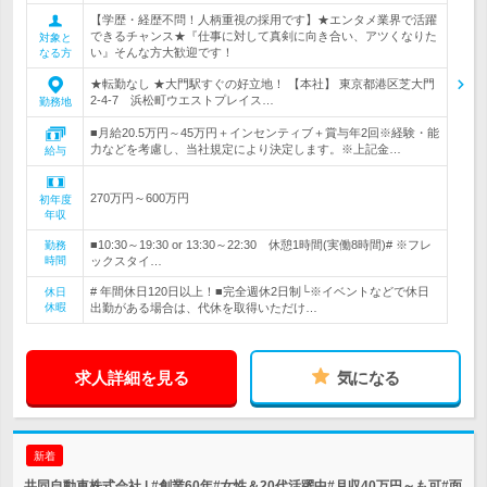
【学歴・経歴不問！人柄重視の採用です】★エンタメ業界で活躍
できるチャンス★『仕事に対して真剣に向き合い、アツくなりた
対象と
い』そんな方大歓迎です！
なる方
★転勤なし ★大門駅すぐの好立地！ 【本社】 東京都港区芝大門
2-4-7 浜松町ウエストプレイス…
勤務地
■月給20.5万円～45万円＋インセンティブ＋賞与年2回※経験・能
力などを考慮し、当社規定により決定します。※上記金…
給与
270万円～600万円
初年度
年収
■10:30～19:30 or 13:30～22:30 休憩1時間(実働8時間)# ※フレ
勤務
時間
ックスタイ…
# 年間休日120日以上！■完全週休2日制└※イベントなどで休日
休日
休暇
出勤がある場合は、代休を取得いただけ…
求人詳細を見る
気になる
新着
共同自動車株式会社 | #創業60年#女性＆20代活躍中#月収40万円～も可#面