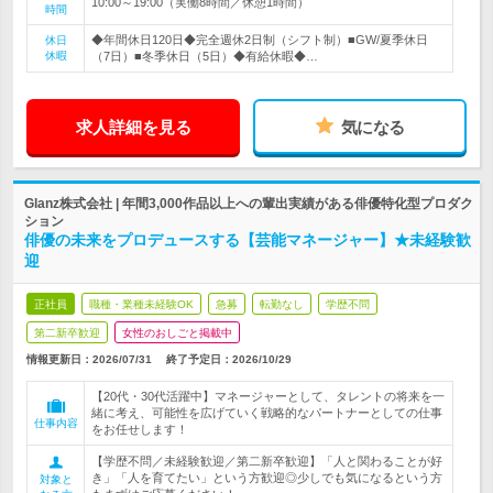
10:00～19:00（実働8時間／休憩1時間）
時間
◆年間休日120日◆完全週休2日制（シフト制）■GW/夏季休日
休日
休暇
（7日）■冬季休日（5日）◆有給休暇◆…
求人詳細を見る
気になる
Glanz株式会社 | 年間3,000作品以上への輩出実績がある俳優特化型プロダク
ション
俳優の未来をプロデュースする【芸能マネージャー】★未経験歓
迎
正社員
職種・業種未経験OK
急募
転勤なし
学歴不問
第二新卒歓迎
女性のおしごと掲載中
情報更新日：2026/07/31
終了予定日：
2026/10/29
【20代・30代活躍中】マネージャーとして、タレントの将来を一
緒に考え、可能性を広げていく戦略的なパートナーとしての仕事
仕事内容
をお任せします！
【学歴不問／未経験歓迎／第二新卒歓迎】「人と関わることが好
き」「人を育てたい」という方歓迎◎少しでも気になるという方
対象と