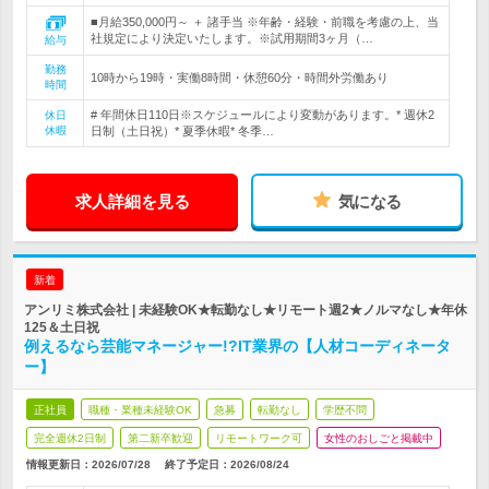
■月給350,000円～ ＋ 諸手当 ※年齢・経験・前職を考慮の上、当
社規定により決定いたします。※試用期間3ヶ月（…
給与
勤務
10時から19時・実働8時間・休憩60分・時間外労働あり
時間
# 年間休日110日※スケジュールにより変動があります。* 週休2
休日
休暇
日制（土日祝）* 夏季休暇* 冬季…
求人詳細を見る
気になる
新着
アンリミ株式会社 | 未経験OK★転勤なし★リモート週2★ノルマなし★年休
125＆土日祝
例えるなら芸能マネージャー!?IT業界の【人材コーディネータ
ー】
正社員
職種・業種未経験OK
急募
転勤なし
学歴不問
完全週休2日制
第二新卒歓迎
リモートワーク可
女性のおしごと掲載中
情報更新日：2026/07/28
終了予定日：
2026/08/24