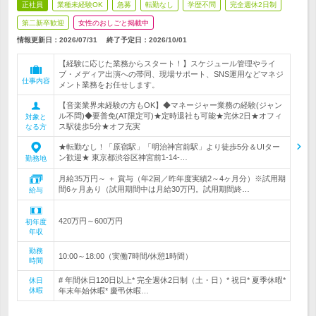
正社員
業種未経験OK
急募
転勤なし
学歴不問
完全週休2日制
第二新卒歓迎
女性のおしごと掲載中
情報更新日：2026/07/31
終了予定日：
2026/10/01
【経験に応じた業務からスタート！】スケジュール管理やライ
ブ・メディア出演への帯同、現場サポート、SNS運用などマネジ
仕事内容
メント業務をお任せします。
【音楽業界未経験の方もOK】◆マネージャー業務の経験(ジャン
ル不問)◆要普免(AT限定可)★定時退社も可能★完休2日★オフィ
対象と
ス駅徒歩5分★オフ充実
なる方
★転勤なし！「原宿駅」「明治神宮前駅」より徒歩5分＆UIター
ン歓迎★ 東京都渋谷区神宮前1-14-…
勤務地
月給35万円～ ＋ 賞与（年2回／昨年度実績2～4ヶ月分）※試用期
間6ヶ月あり（試用期間中は月給30万円。試用期間終…
給与
420万円～600万円
初年度
年収
勤務
10:00～18:00（実働7時間/休憩1時間）
時間
# 年間休日120日以上* 完全週休2日制（土・日）* 祝日* 夏季休暇*
休日
休暇
年末年始休暇* 慶弔休暇…