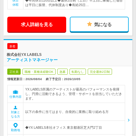
◆年間休日120日以上◆週休2日制（土日）※土日に稼働した場合
休日
休暇
は平日に振替、代休制度あり◆有給25日…
求人詳細を見る
気になる
新着
株式会社YX LABELS
アーティストマネージャー
正社員
職種・業種未経験OK
急募
転勤なし
完全週休2日制
情報更新日：2026/08/04
終了予定日：
2026/10/05
YX LABELS所属のアーティストが最高のパフォーマンスを発揮
し、円滑に活動できるよう、管理・サポートを担当していただき
仕事内容
ます。
以下の条件に当てはまり、自発的に業務に取り組める方
対象と
なる方
◆YX LABELS本社オフィス 東京都港区芝大門2丁目
勤務地