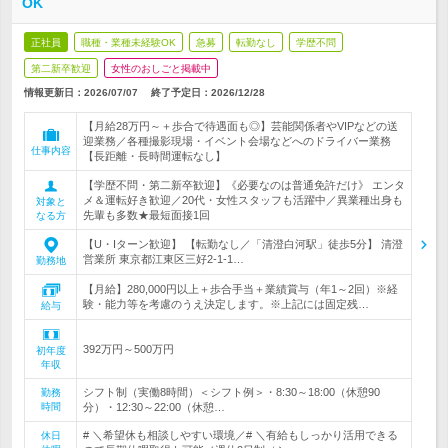
OK
正社員
職種・業種未経験OK
急募
転勤なし
学歴不問
第二新卒歓迎
女性のおしごと掲載中
情報更新日：2026/07/07
終了予定日：
2026/12/28
【月給28万円～＋歩合で待遇面も◎】芸能関係者やVIPなどの送
迎業務／各種撮影現場・イベント会場などへのドライバー業務
仕事内容
【長距離・長時間運転なし】
【学歴不問・第二新卒歓迎】《必要なのは普通免許だけ》 エンタ
メ＆運転好き歓迎／20代・女性スタッフも活躍中／異業種出身も
対象と
先輩も多数★最短面接1回
なる方
【U・Iターン歓迎】 【転勤なし／「清澄白河駅」徒歩5分】 清澄
営業所 東京都江東区三好2-1-1…
勤務地
【月給】280,000円以上＋歩合手当＋業績賞与（年1～2回）※経
験・能力等を考慮のうえ決定します。※上記には固定残…
給与
392万円～500万円
初年度
年収
シフト制（実働8時間）＜シフト例＞・8:30～18:00（休憩90
勤務
時間
分）・12:30～22:00（休憩…
# ＼希望休も相談しやすい環境／# ＼有給もしっかり活用できる
休日