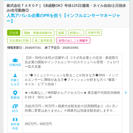
株式会社ＴＡＲＯＰ | 《未経験OK》年休125日/服装・ネイル自由/土日祝休
み/在宅勤務◎
人気アパレル企業のPRを担う【インフルエンサーマネージャ
ー】
正社員
職種・業種未経験OK
急募
転勤なし
学歴不問
完全週休2日制
第二新卒歓迎
女性のおしごと掲載中
情報更新日：2026/07/31
終了予定日：
2026/10/01
【20～30代の女性が活躍中♪】コラボ先企業との交渉・新規取引
先企業の開拓やインフルエンサーのスケジュール管理・フォロワ
仕事内容
ー拡大支援
☆.*◆コミュニケーションを取ることが好きな方◆SNS・インフ
ルエンサーに興味がある方◆ファッションが好きな方☆.*服装・
対象と
ネイル・ピアス自由！
なる方
★☆転勤なし／神田駅からアクセス◎☆★ 東京都千代田区内神田
3-18-3 SDビル4F
勤務地
月給25万円～35万円＋残業代全額支給※試用期間あり（3ヶ月／
待遇に変更はありません）※残業代は別途全額支給します※…
給与
392万円～500万円
初年度
年収