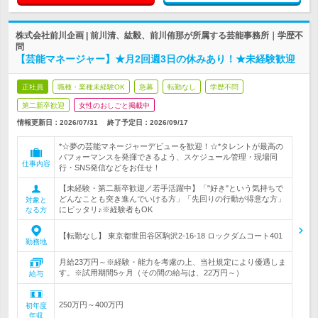
株式会社前川企画 | 前川清、紘毅、前川侑那が所属する芸能事務所｜学歴不
問
【芸能マネージャー】★月2回週3日の休みあり！★未経験歓迎
正社員
職種・業種未経験OK
急募
転勤なし
学歴不問
第二新卒歓迎
女性のおしごと掲載中
情報更新日：2026/07/31
終了予定日：
2026/09/17
*☆夢の芸能マネージャーデビューを歓迎！☆*タレントが最高の
パフォーマンスを発揮できるよう、スケジュール管理・現場同
仕事内容
行・SNS発信などをお任せ！
【未経験・第二新卒歓迎／若手活躍中】「"好き"という気持ちで
どんなことも突き進んでいける方」「先回りの行動が得意な方」
対象と
にピッタリ♪※経験者もOK
なる方
【転勤なし】 東京都世田谷区駒沢2-16-18 ロックダムコート401
勤務地
月給23万円～※経験・能力を考慮の上、当社規定により優遇しま
す。※試用期間5ヶ月（その間の給与は、22万円～）
給与
250万円～400万円
初年度
年収