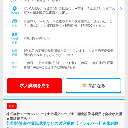
なる方
◎JR大宮駅から徒歩5分 ◎転勤なし ■本社：埼玉県さいたま市大
宮区仲町2-51第二東海ビル2F…
勤務地
月給24万円～40万円※経験やスキルを考慮の上、決定いたしま
す。※上記には固定残業代（16時間分／2万4000円）を…
給与
288万円～500万円
初年度
年収
1年単位の変形労働時間制を採用しています。※週平均実働40時
勤務
時間
間以内☆残業はほとんどないです！
【休日】* 完全週休2日制（シフト制）【休暇】* 有給休暇* 夏季
休日
休暇
休暇☆4連休など連休の取得実績もあ…
求人詳細を見る
気になる
新着
株式会社エーカンパニー | ★上場グループ★二種免許取得費用は会社が支援
★業績賞与あり
芸能関係者や撮影現場などの送迎業務【ドライバー】★未経験