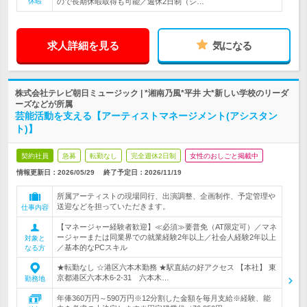
休暇
ので長期休暇取得も可能／週休2日制（シ…
求人詳細を見る
気になる
株式会社テレビ朝日ミュージック | *湘南乃風*平井 大*新しい学校のリーダ
ーズなどが所属
芸能活動を支える【アーティストマネージメント(アシスタン
ト)】
契約社員
急募
転勤なし
完全週休2日制
女性のおしごと掲載中
情報更新日：2026/05/29
終了予定日：
2026/11/19
所属アーティストの現場同行、出演調整、企画制作、予定管理や
送迎などを担っていただきます。
仕事内容
【マネージャー経験者歓迎】≪必須≫要普免（AT限定可）／マネ
ージャーまたは同業界での就業経験2年以上／社会人経験2年以上
対象と
／基本的なPCスキル
なる方
★転勤なし ☆港区六本木勤務 ★駅直結の好アクセス 【本社】 東
京都港区六本木6-2-31 六本木…
勤務地
年俸360万円～590万円※12分割した金額を毎月支給※経験、能