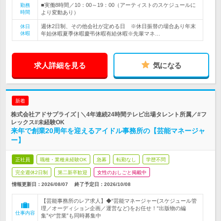
■実働8時間／10：00～19：00（アーティストのスケジュールに
勤務
時間
より変動あり）
週休2日制、その他会社が定める日 ※休日振替の場合あり年末
休日
休暇
年始休暇夏季休暇慶弔休暇有給休暇※先輩マネ…
求人詳細を見る
気になる
新着
株式会社アドサプライズ | ＼4年連続24時間テレビ出場タレント所属／#フ
レックス#未経験OK
来年で創業20周年を迎えるアイドル事務所の【芸能マネージャ
ー】
正社員
職種・業種未経験OK
急募
転勤なし
学歴不問
完全週休2日制
第二新卒歓迎
女性のおしごと掲載中
情報更新日：2026/08/07
終了予定日：
2026/10/08
【芸能事務所のレア求人】◆“芸能マネージャー(スケジュール管
理／オーディション企画／運営など)をお任せ！“出版物の編
仕事内容
集”や“営業”も同時募集中