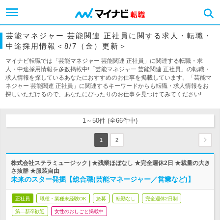
芸能マネジャー 芸能関連 正社員に関する求人・転職・
中途採用情報＜8/7（金）更新＞
マイナビ転職では「芸能マネジャー 芸能関連 正社員」に関連する転職・求
人・中途採用情報を多数掲載中!「芸能マネジャー 芸能関連 正社員」の転職・
求人情報を探しているあなたにおすすめのお仕事を掲載しています。「芸能マ
ネジャー 芸能関連 正社員」に関連するキーワードからも転職・求人情報をお
探しいただけるので、あなたにぴったりのお仕事を見つけてみてください!
1～50件 (全66件中)
1
2
株式会社ステラミュージック | ★残業ほぼなし ★完全週休2日 ★裁量の大き
さ抜群 ★服装自由
未来のスター発掘【総合職(芸能マネージャー／営業など)】
正社員
職種・業種未経験OK
急募
転勤なし
完全週休2日制
第二新卒歓迎
女性のおしごと掲載中