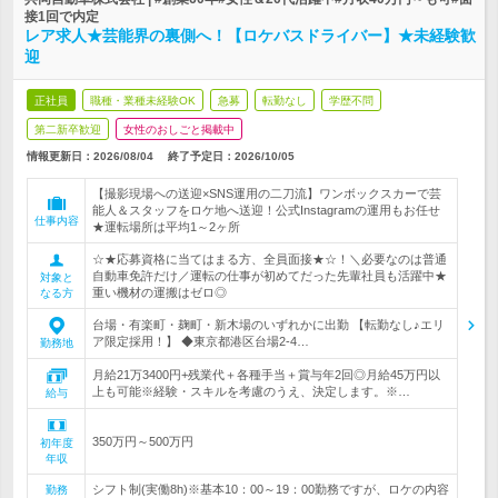
接1回で内定
レア求人★芸能界の裏側へ！【ロケバスドライバー】★未経験歓
迎
正社員
職種・業種未経験OK
急募
転勤なし
学歴不問
第二新卒歓迎
女性のおしごと掲載中
情報更新日：2026/08/04
終了予定日：
2026/10/05
【撮影現場への送迎×SNS運用の二刀流】ワンボックスカーで芸
能人＆スタッフをロケ地へ送迎！公式Instagramの運用もお任せ
仕事内容
★運転場所は平均1～2ヶ所
☆★応募資格に当てはまる方、全員面接★☆！＼必要なのは普通
自動車免許だけ／運転の仕事が初めてだった先輩社員も活躍中★
対象と
重い機材の運搬はゼロ◎
なる方
台場・有楽町・麹町・新木場のいずれかに出勤 【転勤なし♪エリ
ア限定採用！】 ◆東京都港区台場2-4…
勤務地
月給21万3400円+残業代＋各種手当＋賞与年2回◎月給45万円以
上も可能※経験・スキルを考慮のうえ、決定します。※…
給与
350万円～500万円
初年度
年収
シフト制(実働8h)※基本10：00～19：00勤務ですが、ロケの内容
勤務