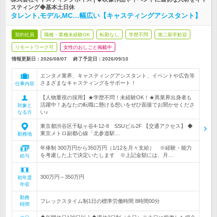
スティング◆基本土日休
タレント,モデル,MC…幅広い【キャスティングアシスタント】
契約社員
職種・業種未経験OK
転勤なし
学歴不問
第二新卒歓迎
リモートワーク可
女性のおしごと掲載中
情報更新日：2026/08/07
終了予定日：
2026/09/10
エンタメ業界、キャスティングアシスタント、イベントや広告等
さまざまなキャスティングをサポート！
仕事内容
【人物重視の採用】★学歴不問！未経験OK！★異業界出身者も
活躍中！あなたの転職に懸ける想いをぜひ面接でお聞かせくださ
対象と
い♪
なる方
東京都渋谷区千駄ヶ谷4-12-8 SSUビル2F 【交通アクセス】 ◆
東京メトロ副都心線「北参道駅…
勤務地
年俸制 300万円から350万円（1/12を月々支給） ※経験・能力
を考慮した上で決定いたします ※上記金額には、月…
給与
300万円～350万円
初年度
年収
勤務
フレックスタイム制1日の標準労働時間 8時間00分
時間