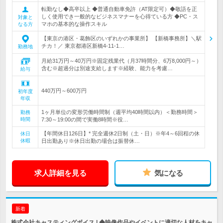
転勤なし◆高卒以上 ◆普通自動車免許（AT限定可）◆敬語を正
しく使用でき一般的なビジネスマナーを心得ている方 ◆PC・ス
対象と
マホの基本的な操作スキル
なる方
【東京の港区・葛飾区のいずれかの事業所】 【新橋事務所】＼駅
チカ！／ 東京都港区新橋4-11-1…
勤務地
月給31万円～40万円※固定残業代（月37時間分、6万8,000円～）
含む※超過分は別途支給します※経験、能力を考慮…
給与
440万円～600万円
初年度
年収
1ヶ月単位の変形労働時間制（週平均40時間以内）＜勤務時間＞
勤務
時間
7:30～19:00の間で実働8時間※役…
【年間休日126日】* 完全週休2日制（土・日）※年4～6回程の休
休日
休暇
日出勤あり※休日出勤の場合は振替休…
求人詳細を見る
気になる
新着
株式会社キャスティングボイス | ◆映像作品やイベントに適切な人材をキャ