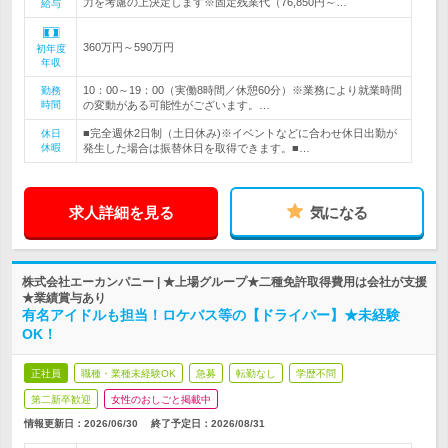
力を考慮の上決定します※固定残業代（76,850円～…
給与
360万円～590万円
初年度
年収
10：00～19：00（実働8時間／休憩60分）※業務により就業時間
勤務
時間
の変動がある可能性がございます。…
■完全週休2日制（土日休み)※イベントなどに合わせ休日出勤が
休日
休暇
発生した場合は振替休日を取得できます。■…
求人詳細を見る
気になる
株式会社エーカンパニー | ★上場グループ★二種免許取得費用は会社が支援
★業績賞与あり
有名アイドルも担当！ロケバス等の【ドライバー】★未経験
OK！
正社員
職種・業種未経験OK
急募
転勤なし
学歴不問
第二新卒歓迎
女性のおしごと掲載中
情報更新日：2026/06/30
終了予定日：
2026/08/31