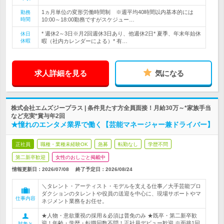
1ヵ月単位の変形労働時間制 ※週平均40時間以内基本的には
勤務
時間
10:00～18:00勤務ですがスケジュー…
* 週休2～3日※月2回週休3日あり、他週休2日* 夏季、年末年始休
休日
休暇
暇（社内カレンダーによる）* 有…
求人詳細を見る
気になる
株式会社エムズジープラス | 条件見たす方全員面接！月給30万～*家族手当
など充実*賞与年2回
★憧れのエンタメ業界で働く【芸能マネージャー兼ドライバー】
正社員
職種・業種未経験OK
急募
転勤なし
学歴不問
第二新卒歓迎
女性のおしごと掲載中
情報更新日：2026/07/08
終了予定日：
2026/08/24
＼タレント・アーティスト・モデルを支える仕事／大手芸能プロ
ダクションのタレントや役員の送迎を中心に、現場サポートやマ
仕事内容
ネジメント業務をお任せ。
★人物・意欲重視の採用＆必須は普免のみ ★既卒・第二新卒歓
迎！年齢・学歴・転職回数不問！正社員デビュー歓迎 ※面接1回
対象と