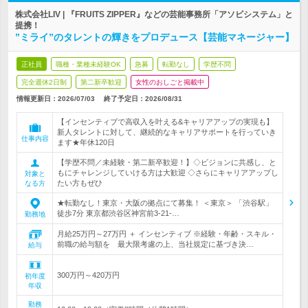
株式会社LIV | 『FRUITS ZIPPER』などの芸能事務所「アソビシステム」と
提携！
”ミライ”のタレントの輝きをプロデュース【芸能マネージャー】
正社員
職種・業種未経験OK
急募
転勤なし
学歴不問
完全週休2日制
第二新卒歓迎
女性のおしごと掲載中
情報更新日：2026/07/03
終了予定日：
2026/08/31
【インセンティブで高収入を叶える&キャリアアップの実現も】
新人タレントに対して、継続的なキャリアサポートを行っていき
仕事内容
ます★年休120日
【学歴不問／未経験・第二新卒歓迎！】◇ビジョンに共感し、と
もにチャレンジしていける方は大歓迎 ◇さらにキャリアアップし
対象と
たい方もぜひ
なる方
★転勤なし！東京・大阪の拠点にて募集！ ＜東京＞ 「渋谷駅」
徒歩7分 東京都渋谷区神宮前3-21-…
勤務地
月給25万円～27万円 ＋ インセンティブ ※経験・年齢・スキル・
前職の給与額を 最大限考慮の上、当社規定に基づき決…
給与
300万円～420万円
初年度
年収
勤務