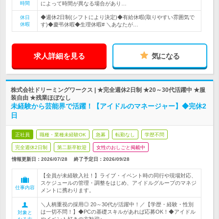
時間
によって時間が異なる場合があり…
◆週休2日制(シフトにより決定)◆有給休暇(取りやすい雰囲気で
休日
休暇
す)◆慶弔休暇◆生理休暇# ＼あなたが…
求人詳細を見る
気になる
株式会社ドリーミングワークス | ★完全週休2日制 ★20～30代活躍中 ★服
装自由 ★残業ほぼなし
未経験から芸能界で活躍！【アイドルのマネージャー】◆完休2
日
正社員
職種・業種未経験OK
急募
転勤なし
学歴不問
完全週休2日制
第二新卒歓迎
女性のおしごと掲載中
情報更新日：2026/07/28
終了予定日：
2026/09/28
【全員が未経験入社！】ライブ・イベント時の同行や現場対応、
スケジュールの管理・調整をはじめ、アイドルグループのマネジ
仕事内容
メントに携わります。
＼人柄重視の採用◎ 20～30代が活躍中！／【学歴・経験・性別
は一切不問！】◆PCの基礎スキルがあれば応募OK！◆アイドル
対象と
やイベント好きの方歓迎♪