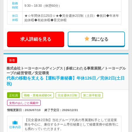
勤務
9:30～18:30（休憩60分）
時間
★☆年間休日125日☆★◆完全週休2日制（土日）◆祝日◆年末年
休日
休暇
始休暇◆有給休暇◆育児休暇
求人詳細を見る
気になる
新着
株式会社トーヨーホールディングス | 多岐にわたる事業展開／トーヨーグル
ープの経営管理／安定環境
代表の移動を支える【運転手兼秘書】年休126日／完休2日(土日
祝)
正社員
職種・業種未経験OK
完全週休2日制
第二新卒歓迎
女性のおしごと掲載中
情報更新日：2026/07/10
終了予定日：
2026/12/31
【完全週休2日制】当社グループ代表の専属運転手として送迎業
務を中心に、兼任するチーム専任秘書として秘書業務や総務等に
仕事内容
も携わっていただきます。