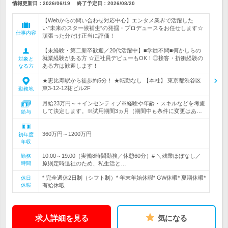
情報更新日：2026/06/19
終了予定日：
2026/08/20
【Webからの問い合わせ対応中心】エンタメ業界で活躍した
い”未来のスター候補生”の発掘・プロデュースをお任せします☆
仕事内容
頑張った分だけ正当に評価！
【未経験・第二新卒歓迎／20代活躍中】■学歴不問■何かしらの
就業経験がある方 ☆正社員デビューもOK！◎接客・折衝経験の
対象と
ある方は歓迎します！
なる方
★恵比寿駅から徒歩約5分！ ★転勤なし 【本社】 東京都渋谷区
東3-12-12祐ビル2F
勤務地
月給23万円～＋インセンティブ※経験や年齢・スキルなどを考慮
して決定します。※試用期間3ヵ月（期間中も条件に変更はあ…
給与
360万円～1200万円
初年度
年収
10:00～19:00（実働8時間勤務／休憩60分）# ＼残業ほぼなし／
勤務
時間
原則定時退社のため、私生活と…
* 完全週休2日制（シフト制）* 年末年始休暇* GW休暇* 夏期休暇*
休日
休暇
有給休暇
求人詳細を見る
気になる