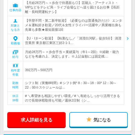
【月給28万円～＋歩合で待遇面も◎】芸能人・アーティスト・
VIPなどをテレビ局・ライブ会場などへ送り届けるお仕事【長距
仕事内容
離・長時間運転ナシ】
【学歴不問・第二新卒歓迎】《必要なのは普通免許だけ》 エンタ
メ＆運転好き歓迎／20代＆女性ドライバー活躍中／異業種出身も
対象と
先輩も多数★最短面接1回
なる方
【U・Iターン歓迎】 【転勤なし／「清澄白河駅」徒歩5分】 清澄
営業所 東京都江東区三好2-1-1…
勤務地
月給28万円～ + 歩合手当 + 業績賞与（年1～2回）※経験・能力
などを考慮の上、決定します。※上記金額には固定残…
給与
392万円～500万円
初年度
年収
シフト制（実働8時間）# シフト例* 8：30～18：00* 12：30～
勤務
時間
22：00※スケジュールは…
# ＼希望休も相談しやすい環境／# ＼有給もしっかり活用できる
休日
休暇
ので長期休暇取得も可能／週休2日制（シ…
求人詳細を見る
気になる