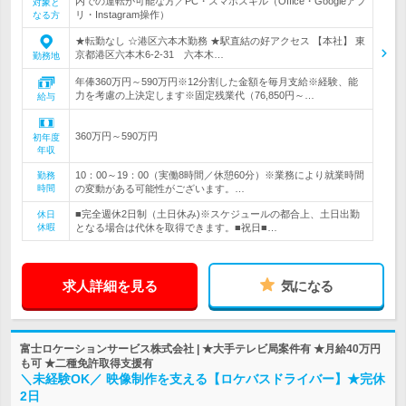
内での運転が可能な方／PC・スマホスキル（Office・Googleアプ
対象と
リ・Instagram操作）
なる方
★転勤なし ☆港区六本木勤務 ★駅直結の好アクセス 【本社】 東
京都港区六本木6-2-31 六本木…
勤務地
年俸360万円～590万円※12分割した金額を毎月支給※経験、能
力を考慮の上決定します※固定残業代（76,850円～…
給与
360万円～590万円
初年度
年収
10：00～19：00（実働8時間／休憩60分）※業務により就業時間
勤務
時間
の変動がある可能性がございます。…
■完全週休2日制（土日休み)※スケジュールの都合上、土日出勤
休日
休暇
となる場合は代休を取得できます。■祝日■…
求人詳細を見る
気になる
富士ロケーションサービス株式会社 | ★大手テレビ局案件有 ★月給40万円
も可 ★二種免許取得支援有
＼未経験OK／ 映像制作を支える【ロケバスドライバー】★完休
2日