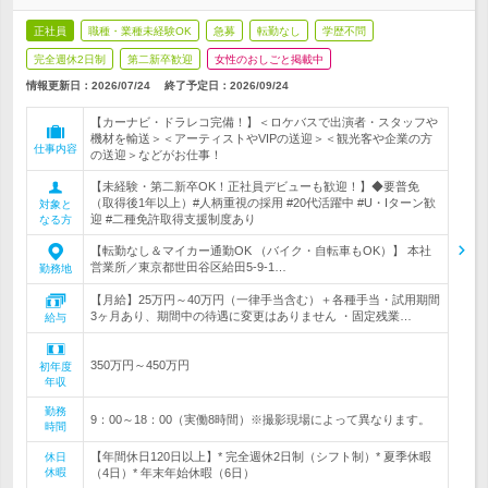
正社員
職種・業種未経験OK
急募
転勤なし
学歴不問
完全週休2日制
第二新卒歓迎
女性のおしごと掲載中
情報更新日：2026/07/24
終了予定日：
2026/09/24
【カーナビ・ドラレコ完備！】＜ロケバスで出演者・スタッフや
機材を輸送＞＜アーティストやVIPの送迎＞＜観光客や企業の方
仕事内容
の送迎＞などがお仕事！
【未経験・第二新卒OK！正社員デビューも歓迎！】◆要普免
（取得後1年以上）#人柄重視の採用 #20代活躍中 #U・Iターン歓
対象と
迎 #二種免許取得支援制度あり
なる方
【転勤なし＆マイカー通勤OK （バイク・自転車もOK）】 本社
営業所／東京都世田谷区給田5-9-1…
勤務地
【月給】25万円～40万円（一律手当含む）＋各種手当・試用期間
3ヶ月あり、期間中の待遇に変更はありません ・固定残業…
給与
350万円～450万円
初年度
年収
勤務
9：00～18：00（実働8時間）※撮影現場によって異なります。
時間
【年間休日120日以上】* 完全週休2日制（シフト制）* 夏季休暇
休日
休暇
（4日）* 年末年始休暇（6日）