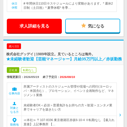
# 年間休日110日※スケジュールにより変動があります。* 週休2
休日
休暇
日制（土日祝）* 夏季休暇* 冬季…
求人詳細を見る
気になる
残り2日
株式会社グッデイ | 1989年設立。見ているところは海外。
★未経験者歓迎【芸能マネージャー】月給35万円以上／赤坂勤務
正社員
転勤なし
情報更新日：2026/05/19
終了予定日：
2026/08/10
所属アーティストのスケジュール管理や現場への同行(ヨーロッ
パ・米国含む）、プロモーション、イベント企画制作など、マネ
仕事内容
ジメント業務
未経験者OK＜必須＞普通免許をお持ちの方＜歓迎＞エンタメ業
対象と
界でキャリアを築きたい方
なる方
≪本社≫ 〒107-8336 東京都港区赤坂6-10-4 ※転勤なし 【雇入れ
直後】上記事務所 【…
勤務地