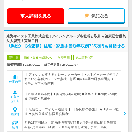
求人詳細を見る
気になる
東海ホイスト工業株式会社 | アイシングループ各社等と取引★健康経営優良
法人認定！完週二日
《浜松》【検査職】住宅・家族手当◎年収例735万円も目指せる
正社員
職種・業種未経験OK
学歴不問
第二新卒歓迎
情報更新日：2026/06/16
終了予定日：
2026/12/07
【 アイシンを支えるクレーンメーカー 】■大手メーカーで使用さ
れている各種クレーンの点検・修理 ■約1年間の研修期間あり！
仕事内容
イチから学べる体制
【経験スキル不問】■要普免(AT限定可) ■高卒以上 ■20代～50代
対象と
まで幅広く活躍中！
なる方
【 転勤なし｜マイカー通勤可 】 【静岡県の募集】 ★UIターン歓
迎 ▼浜松営業所 静岡県浜松市中…
勤務地
月給25万円以上＋賞与(昨年度実績4.5ヶ月分+業績に応じ決算賞
与あり)※年齢、経験・スキルを考慮し決定します。※残…
給与