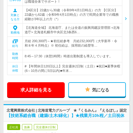
は職場全体でサポート！
【A区分】22歳から30歳（令和9年4月1日時点）の方 【C区分】
22歳から62歳（令和9年4月1日時点）の方で民間企業等での職務
対象と
経験が3年以上の方（*）
なる方
【北海道全域】 北海道庁、または全道の振興局建設管理部 <北海
道庁> 北海道札幌市中央区北3条西6…
勤務地
月給 200,300円～★初任給参考 月給232,000円（大学新卒・令
和８年４月時点）※ 初任給は、採用前の経歴等…
給与
勤務
8:45～17:30（休憩1時間）時差出勤制度も導入しています。
時間
# 【年間休日120日以上】完全週休2日制（土日）■祝日■夏季休暇
休日
休暇
(6～10月の間に5日以内)■年末…
求人詳細を見る
気になる
北電興業株式会社 | 北海道電力グループ ★『くるみん』『えるぼし』認定
【技術系総合職（建築/土木/緑化）】★残業月10h程／土日祝休
正社員
急募
完全週休2日制