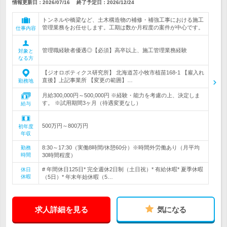
情報更新日：2026/07/16
終了予定日：
2026/12/24
トンネルや橋梁など、土木構造物の補修・補強工事における施工
管理業務をお任せします。工期は数か月程度の案件が中心です。
仕事内容
管理職経験者優遇◎【必須】高卒以上、施工管理業務経験
対象と
なる方
【ジオロボティクス研究所】 北海道苫小牧市植苗168-1 【雇入れ
直後】上記事業所 【変更の範囲】…
勤務地
月給300,000円～500,000円 ※経験・能力を考慮の上、決定しま
す。 ※試用期間3ヶ月（待遇変更なし）
給与
500万円～800万円
初年度
年収
8:30～17:30（実働8時間/休憩60分）※時間外労働あり（月平均
勤務
時間
30時間程度）
# 年間休日125日* 完全週休2日制（土日祝）* 有給休暇* 夏季休暇
休日
休暇
（5日）* 年末年始休暇（5…
求人詳細を見る
気になる