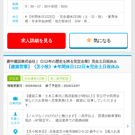
勤務
8：30～17：30※休憩：60分
時間
# 【年間休日122日】・完全週休2日制（土・日・祝）・夏季休
休日
休暇
暇・年末年始休暇・地方祭休日・GW・有…
求人詳細を見る
気になる
菱中建設株式会社 | 《112年の歴史を誇る安定企業》完全土日祝休み
【建築営業】《苫小牧》★年間休日122日★完全土日祝休み
正社員
完全週休2日制
第二新卒歓迎
情報更新日：2026/06/16
終了予定日：
2026/12/07
【建築工事・土木工事共に既存顧客が9割以上】官公庁や民間企
業などのお客様へ営業業務(土木・建築)に従事していただきま
仕事内容
す。
【ノルマなくのびのびと働けます】◇高卒以上、普通自動車運転
対象と
免許（AT限定可）、建設業界での勤務経験
なる方
【苫小牧本店】 北海道苫小牧市錦町2-6-22 菱中ビル 【雇入れ直