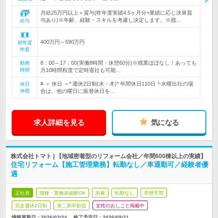
月給25万円以上＋賞与(昨年度実績4.5ヶ月分+業績に応じ決算賞
与あり)※年齢、経験・スキルを考慮し決定します。※残…
給与
400万円～590万円
初年度
年収
8：00～17：00(実働8時間・休憩60分)※残業ほぼなし！あっても
勤務
時間
月10時間程度で定時退社も可能…
# ＜ 休日 ＞* 週休2日制(水・木)* 年間休日110日┗水曜出社の場
休日
休暇
合は、他の曜日に振替休日を…
求人詳細を見る
気になる
株式会社トマト | 【地域密着型のリフォーム会社／年間600棟以上の実績】
住宅リフォーム【施工管理業務】転勤なし／車通勤可／経験者優
遇
正社員
職種・業種未経験OK
急募
転勤なし
学歴不問
完全週休2日制
第二新卒歓迎
女性のおしごと掲載中
情報更新日：2026/03/24
終了予定日：
2026/09/21