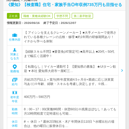
《愛知》【検査職】住宅・家族手当◎年収例735万円も目指せる
正社員
職種・業種未経験OK
学歴不問
第二新卒歓迎
情報更新日：2026/06/16
終了予定日：
2026/12/07
【 アイシンを支えるクレーンメーカー 】■大手メーカーで使用さ
れている各種クレーンの点検・修理 ■約1年間の研修期間あり！
仕事内容
イチから学べる体制
【経験スキル不問】■要普免(AT限定可) ■高卒以上 ■20代～50代
対象と
まで幅広く活躍中！
なる方
【 転勤なし｜マイカー通勤可 】 【愛知県の募集】 ★UIターン歓
迎 ▼本社 愛知県大府市一屋町三…
勤務地
月給25万円以上＋賞与(昨年度実績4.5ヶ月分+業績に応じ決算賞
与あり)※年齢、経験・スキルを考慮し決定します。※残…
給与
400万円～590万円
初年度
年収
8：00～17：00(実働8時間・休憩60分)※残業ほぼなし！あっても
勤務
時間
月10時間程度で定時退社も可能…
# ＜ 休日 ＞* 週休2日制(水・木)* 年間休日110日┗水曜出社の場
休日
休暇
合は、他の曜日に振替休日を…