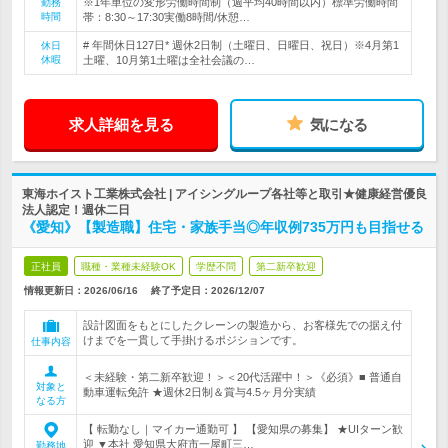
※1年単位の変形労働時間制（週平均40時間以内）標準労働時間
勤務
時間
帯：8:30～17:30実働8時間/休憩…
# 年間休日127日* 週休2日制（土曜日、日曜日、祝日）※4月第1
休日
休暇
土曜、10月第1土曜は全社会議の…
求人詳細を見る
気になる
東海ホイスト工業株式会社 | アイシングループ各社等と取引★健康経営優良
法人認定！週休二日
《愛知》【製造職】住宅・家族手当◎年収例735万円も目指せる
正社員
職種・業種未経験OK
学歴不問
第二新卒歓迎
情報更新日：2026/06/16
終了予定日：
2026/12/07
設計図面をもとにしたクレーンの製造から、お客様先での据え付
けまでを一貫して手掛けるポジションです。
仕事内容
＜未経験・第二新卒歓迎！＞＜20代活躍中！＞《必須》■ 普通自
対象と
動車運転免許 ★週休2日制＆賞与4.5ヶ月分実績
なる方
【 転勤なし｜マイカー通勤可 】 【愛知県の募集】 ★UIターン歓
迎 ▼本社 愛知県大府市一屋町三…
勤務地