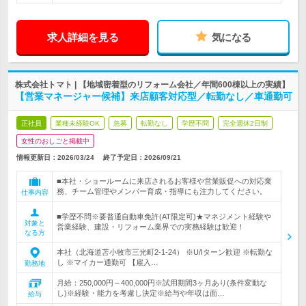
求人詳細を見る
気になる
株式会社トマト | 【地域密着型のリフォーム会社／年間600棟以上の実績】
【営業マネージャー候補】来店顧客対応型／転勤なし／車通勤可
正社員
業種未経験OK
急募
転勤なし
学歴不問
完全週休2日制
女性のおしごと掲載中
情報更新日：2026/03/24
終了予定日：
2026/09/21
■本社・ショールームに来店されるお客様や営業販促への対応業
務、チーム管理やメンバー育成・指導にも注力してください。
仕事内容
■学歴不問※要普通自動車免許(AT限定可)★マネジメント経験や
対象と
営業経験、建設・リフォーム業界での実務経験は歓迎！
なる方
本社（北海道苫小牧市三光町2‐1‐24） ※U/Iターン歓迎 ※転勤な
し ※マイカー通勤可 【雇入…
勤務地
月給：250,000円～400,000円※試用期間3ヶ月あり(条件変動な
し)※経験・能力を考慮し決定※給与や年収は面…
給与