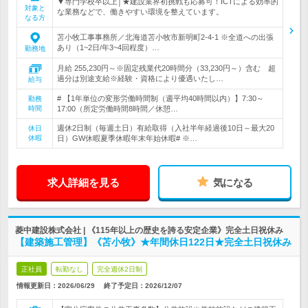
▼専門学校卒以上│★建設業界初挑戦も応募可！ICTによる効率的
対象と
な業務などで、働きやすい環境を整えています。
なる方
苫小牧工事事務所／北海道苫小牧市新明町2-4-1 ※全道への出張
あり（1~2日/年3~4回程度）…
勤務地
月給 255,230円～※固定残業代20時間分（33,230円～）含む 超
過分は別途支給※経験・資格により優遇いたし…
給与
# 【1年単位の変形労働時間制（週平均40時間以内）】7:30～
勤務
時間
17:00（所定労働時間8時間／休憩…
週休2日制（毎週土日）有給取得（入社半年経過後10日～最大20
休日
休暇
日）GW休暇夏季休暇年末年始休暇# ※…
求人詳細を見る
気になる
菱中建設株式会社 | 《115年以上の歴史を誇る安定企業》完全土日祝休み
【建築施工管理】《苫小牧》★年間休日122日★完全土日祝休み
正社員
転勤なし
完全週休2日制
情報更新日：2026/06/29
終了予定日：
2026/12/07