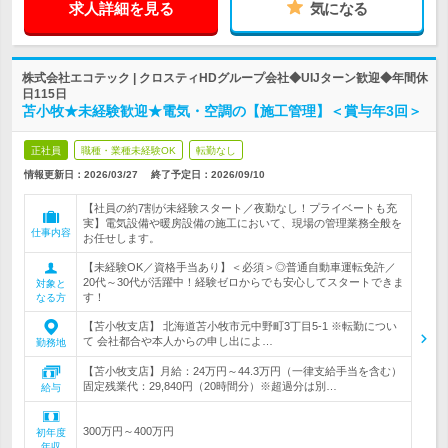
求人詳細を見る
気になる
株式会社エコテック | クロスティHDグループ会社◆UIJターン歓迎◆年間休
日115日
苫小牧★未経験歓迎★電気・空調の【施工管理】＜賞与年3回＞
正社員
職種・業種未経験OK
転勤なし
情報更新日：2026/03/27
終了予定日：
2026/09/10
【社員の約7割が未経験スタート／夜勤なし！プライベートも充
実】電気設備や暖房設備の施工において、現場の管理業務全般を
仕事内容
お任せします。
【未経験OK／資格手当あり】＜必須＞◎普通自動車運転免許／
20代～30代が活躍中！経験ゼロからでも安心してスタートできま
対象と
す！
なる方
【苫小牧支店】 北海道苫小牧市元中野町3丁目5-1 ※転勤につい
て 会社都合や本人からの申し出によ…
勤務地
【苫小牧支店】月給：24万円～44.3万円（一律支給手当を含む）
固定残業代：29,840円（20時間分）※超過分は別…
給与
300万円～400万円
初年度
年収