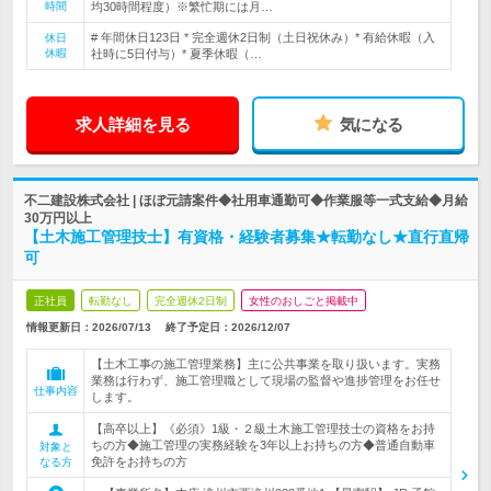
時間
均30時間程度）※繁忙期には月…
# 年間休日123日 * 完全週休2日制（土日祝休み）* 有給休暇（入
休日
休暇
社時に5日付与）* 夏季休暇（…
求人詳細を見る
気になる
不二建設株式会社 | ほぼ元請案件◆社用車通勤可◆作業服等一式支給◆月給
30万円以上
【土木施工管理技士】有資格・経験者募集★転勤なし★直行直帰
可
正社員
転勤なし
完全週休2日制
女性のおしごと掲載中
情報更新日：2026/07/13
終了予定日：
2026/12/07
【土木工事の施工管理業務】主に公共事業を取り扱います。実務
業務は行わず、施工管理職として現場の監督や進捗管理をお任せ
仕事内容
します。
【高卒以上】《必須》1級・２級土木施工管理技士の資格をお持
ちの方◆施工管理の実務経験を3年以上お持ちの方◆普通自動車
対象と
免許をお持ちの方
なる方