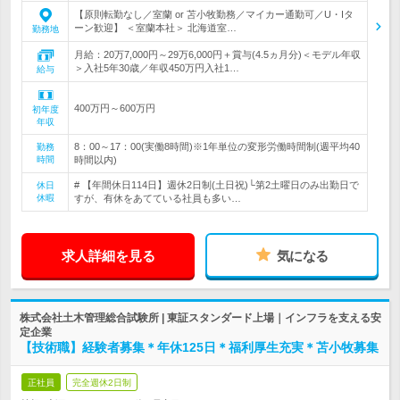
【原則転勤なし／室蘭 or 苫小牧勤務／マイカー通勤可／U・Iタ
ーン歓迎】 ＜室蘭本社＞ 北海道室…
勤務地
月給：20万7,000円～29万6,000円＋賞与(4.5ヵ月分)＜モデル年収
＞入社5年30歳／年収450万円入社1…
給与
400万円～600万円
初年度
年収
8：00～17：00(実働8時間)※1年単位の変形労働時間制(週平均40
勤務
時間
時間以内)
# 【年間休日114日】週休2日制(土日祝)└第2土曜日のみ出勤日で
休日
休暇
すが、有休をあてている社員も多い…
求人詳細を見る
気になる
株式会社土木管理総合試験所 | 東証スタンダード上場｜インフラを支える安
定企業
【技術職】経験者募集＊年休125日＊福利厚生充実＊苫小牧募集
正社員
完全週休2日制