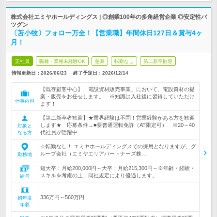
株式会社エミヤホールディングス | ◎創業100年の多角経営企業 ◎安定性バ
ツグン
〔苫小牧〕フォロー万全！【営業職】年間休日127日＆賞与4ヶ
月！
正社員
職種・業種未経験OK
急募
転勤なし
第二新卒歓迎
情報更新日：2026/06/23
終了予定日：
2026/12/14
【既存顧客中心】「電設資材販売事業」において、電設資材の提
案・販売をお任せします。 ※知識は入社後に習得していただけ
仕事内容
ます！
【第二新卒者歓迎】★業界経験は不問！営業経験がある方を歓迎
します★ 応募条件→■要普通運転免許（AT限定可） ※20～40
対象と
代社員が活躍中
なる方
☆転勤なし！ エミヤホールディングスでの採用となりますが、グ
ループ会社（エミヤエリアパートナーズ株…
勤務地
短大卒：月給200,000円～大卒：月給215,300円～※年齢・経験・
スキルを考慮の上、同社規定により優遇します。…
給与
336万円～560万円
初年度
年収