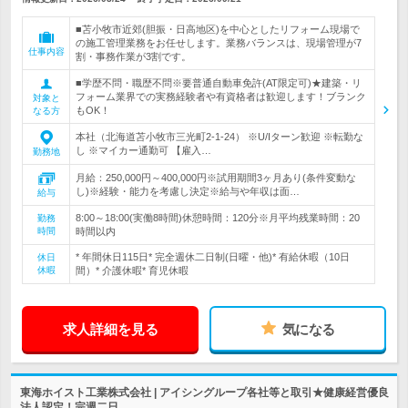
■苫小牧市近郊(胆振・日高地区)を中心としたリフォーム現場で
の施工管理業務をお任せします。業務バランスは、現場管理が7
仕事内容
割・事務作業が3割です。
■学歴不問・職歴不問※要普通自動車免許(AT限定可)★建築・リ
フォーム業界での実務経験者や有資格者は歓迎します！ブランク
対象と
もOK！
なる方
本社（北海道苫小牧市三光町2‐1‐24） ※U/Iターン歓迎 ※転勤な
し ※マイカー通勤可 【雇入…
勤務地
月給：250,000円～400,000円※試用期間3ヶ月あり(条件変動な
し)※経験・能力を考慮し決定※給与や年収は面…
給与
8:00～18:00(実働8時間)休憩時間：120分※月平均残業時間：20
勤務
時間
時間以内
* 年間休日115日* 完全週休二日制(日曜・他)* 有給休暇（10日
休日
休暇
間）* 介護休暇* 育児休暇
求人詳細を見る
気になる
東海ホイスト工業株式会社 | アイシングループ各社等と取引★健康経営優良
法人認定！完週二日