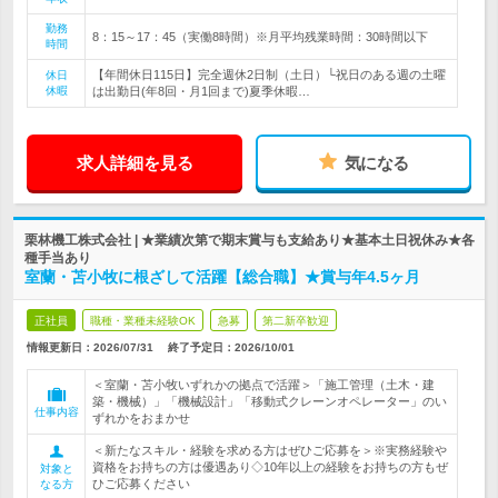
勤務
8：15～17：45（実働8時間）※月平均残業時間：30時間以下
時間
【年間休日115日】完全週休2日制（土日）└祝日のある週の土曜
休日
休暇
は出勤日(年8回・月1回まで)夏季休暇…
求人詳細を見る
気になる
栗林機工株式会社 | ★業績次第で期末賞与も支給あり★基本土日祝休み★各
種手当あり
室蘭・苫小牧に根ざして活躍【総合職】★賞与年4.5ヶ月
正社員
職種・業種未経験OK
急募
第二新卒歓迎
情報更新日：2026/07/31
終了予定日：
2026/10/01
＜室蘭・苫小牧いずれかの拠点で活躍＞「施工管理（土木・建
築・機械）」「機械設計」「移動式クレーンオペレーター」のい
仕事内容
ずれかをおまかせ
＜新たなスキル・経験を求める方はぜひご応募を＞※実務経験や
資格をお持ちの方は優遇あり◇10年以上の経験をお持ちの方もぜ
対象と
ひご応募ください
なる方