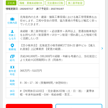
正社員
職種・業種未経験OK
完全週休2日制
第二新卒歓迎
情報更新日：2026/07/17
終了予定日：
2027/01/07
北海道内の土木・建築・舗装工事現場における施工管理業務をお
任せします。工程や安全の管理、協力業者の手配など幅広く担っ
仕事内容
ていただきます。
未経験・第二新卒歓迎！＜必須要件＞高卒以上、普通自動車免許
をお持ちの方＜歓迎要件＞UIターン歓迎！慣れ親しんだ地域で長
対象と
く活躍したい方
なる方
【苫小牧本店】 北海道苫小牧市錦町2丁目6-22 菱中ビル 【雇入
れ直後】上記事業所 【変更の範囲…
勤務地
月給240,000円～330,000円※経験・年齢を考慮の上、当社規定に
より支給※試用期間3ヶ月（同条件）
給与
365万円～510万円
初年度
年収
勤務
8：30～17：30（実働8時間／休憩60分）
時間
# 【年間休日122日】・完全週休2日制（土・日・祝）・夏季休
休日
休暇
暇・年末年始休暇・GW・有給休暇・育児…