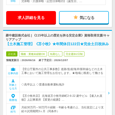
休暇
児休暇・介護休暇・記念日休暇2日（誕生日、…
求人詳細を見る
気になる
菱中建設株式会社 | 《115年以上の歴史を誇る安定企業》資格取得支援/キャ
リアアップ
【土木施工管理】《苫小牧》★年間休日122日★完全土日祝休み
正社員
職種・業種未経験OK
転勤なし
完全週休2日制
情報更新日：2026/06/16
終了予定日：
2026/12/07
【官公庁案件の公共工事多数】道路/造成/海岸/新幹線などの土木
工事において施工管理をお任せします。★地域に根差して働ける
仕事内容
◇高卒以上 ◇普通自動車運転免許
対象と
なる方
【苫小牧本店】 北海道苫小牧市錦町2-6-22 菱中ビル 【雇入れ直
後】上記事業所 【変更の範囲】…
勤務地
月給30万円～50万円※経験・年齢を考慮の上、当社規定により支
給※試用期間3ヶ月（同条件）
給与