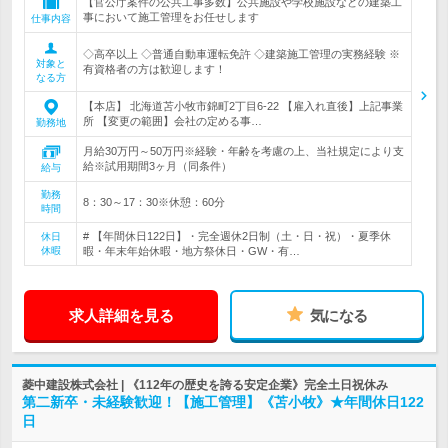
【官公庁案件の公共工事多数】公共施設や学校施設などの建築工
事において施工管理をお任せします
仕事内容
◇高卒以上 ◇普通自動車運転免許 ◇建築施工管理の実務経験 ※
対象と
有資格者の方は歓迎します！
なる方
【本店】 北海道苫小牧市錦町2丁目6-22 【雇入れ直後】上記事業
所 【変更の範囲】会社の定める事…
勤務地
月給30万円～50万円※経験・年齢を考慮の上、当社規定により支
給※試用期間3ヶ月（同条件）
給与
勤務
8：30～17：30※休憩：60分
時間
# 【年間休日122日】・完全週休2日制（土・日・祝）・夏季休
休日
休暇
暇・年末年始休暇・地方祭休日・GW・有…
求人詳細を見る
気になる
菱中建設株式会社 | 《112年の歴史を誇る安定企業》完全土日祝休み
第二新卒・未経験歓迎！【施工管理】《苫小牧》★年間休日122
日