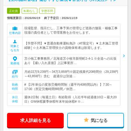
正社員
転勤なし
学歴不問
情報更新日：2026/06/19
終了予定日：
2026/11/19
現場監督、指示だし、工事予算の管理など道路の舗装・補修工事
現場の責任者として管理業務をお任せします。
仕事内容
【学歴不問】▼普通自動車運転免許（AT限定可）▼土木施工管理
対象と
経験│☆土木施工管理技士の資格保有者は歓迎します。
なる方
苫小牧工事事務所／北海道苫小牧市新明町2-4-1 ※全道への出張
あり 【雇い入れ直後】上記事業所…
勤務地
月給22万9,239円～34万3,859円※固定残業代20時間分（29,239円
～43,859円）含む 超過分は別途…
給与
# 【1年単位の変形労働時間制（週平均40時間以内）】7:30～
勤務
時間
17:00（所定労働時間8時間／休憩…
週休2日制（毎週土日）有給取得（入社半年経過後10日～最大20
休日
休暇
日）GW休暇夏季休暇年末年始休暇# ※…
求人詳細を見る
気になる