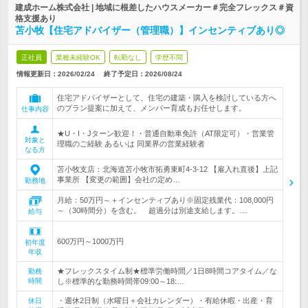
建成ホーム株式会社 | 地域に根差したハウスメーカー＃完全フレックス＃資
格支援あり
苫小牧【住宅アドバイザー（管理職）】インセンティブあり◎
正社員
業種未経験OK
転勤なし
学歴不問
情報更新日：2026/02/24
終了予定日：
2026/08/24
住宅アドバイザーとして、住宅の建築・購入を検討している方へ
のプラン提案に加えて、メンバー育成もお任せします。
仕事内容
★U・I・Jターン歓迎！・普通自動車免許（AT限定可）・営業管
対象と
理職のご経験 あるいは 同業界の営業経験者
なる方
苫小牧支店：北海道苫小牧市拓勇東町4-3-12 【雇入れ直後】上記
事業所 【変更の範囲】会社の定め…
勤務地
月給：50万円～＋インセンティブあり※固定残業代：108,000円
～（30時間分）を含む。 超過分は別途支給します。…
給与
600万円～1000万円
初年度
年収
★フレックスタイム制★標準労働時間／1日8時間コアタイム／な
勤務
時間
し※標準的な勤務時間帯09:00～18:…
・週休2日制（水曜日＋会社カレンダー）・有給休暇・出産・育
休日