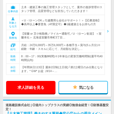
土木・建築工事の施工管理スタッフとして、案件の進捗管理やス
タッフ管理、品質管理などを担当していただきます！
仕事内容
＜U・IターンOK→引越費用も会社がサポート！＞【応募資格】
対象と
◆高卒以上◆要普免（AT限定可）◆1級建築士をお持ちの方
なる方
【室蘭 or 苫小牧勤務／マイカー通勤可／U・Iターン歓迎】 ＜室
蘭本社＞ 北海道室蘭市寿町3丁目…
勤務地
月給：24万6,000円～35万6,000円＋各種手当＋賞与(5ヵ月分)※
経験・年齢・スキルに応じて、月給額を決定し…
給与
8：00～17：00(実働8時間)※1年単位の変形労働時間制(週平均40
勤務
時間
時間以内)
【年間休日113日】週休2日制(土日祝)└第2土曜日のみ出勤となり
休日
休暇
ます。* GW* お盆（8/14～…
求人詳細を見る
気になる
道路建設株式会社 | ◎道内トップクラスの実績◎無借金経営！◎財務基盤安
定！
【土木施工管理】働きやすさ重視◆官公庁からの受注メイン