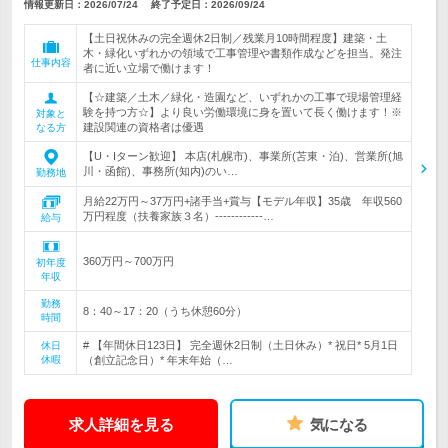
情報更新日：2026/07/24
終了予定日：
2026/09/24
【土日祝休みの完全週休2日制／残業月10時間程度】建築・土
木・緑化いずれかの領域で工事管理や書類作成などを担当。発注
仕事内容
者に近い立場で働けます！
【☆建築／土木／緑化・造園など、いずれかの工事で現場管理経
験を持つ方☆】より良い労働環境に身を置いて長く働けます！※
対象と
建設関連の資格者は優遇
なる方
【U・Iターン歓迎】 本店(札幌市)、事業所(苫東・泊)、営業所(旭
川・函館)、事務所(知内)のい…
勤務地
月給22万円～37万円+諸手当+賞与【モデル年収】35歳 年収560
万円程度（扶養家族３名）------------…
給与
360万円～700万円
初年度
年収
勤務
8：40～17：20（うち休憩60分）
時間
# 【年間休日123日】 完全週休2日制（土日休み）* 祝日* 5月1日
休日
休暇
（創立記念日）* 年末年始（…
求人詳細を見る
気になる