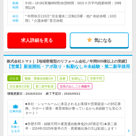
9:00～18:00(実働8時間)休憩時間：60分※月平均残業時間：20時
勤務
時間
間以内
* 年間休日115日* 完全週休二日制(日曜・他)* 有給休暇（10日
休日
休暇
間）* 介護休暇* 育児休暇
求人詳細を見る
気になる
株式会社トマト | 【地域密着型のリフォーム会社／年間600棟以上の実績】
【営業】新規開拓・アポ取り・転勤なし※未経験・第二新卒採用
正社員
職種・業種未経験OK
急募
転勤なし
学歴不問
完全週休2日制
第二新卒歓迎
女性のおしごと掲載中
情報更新日：2026/03/24
終了予定日：
2026/09/21
■本社・ショールームに来店されるお客様や営業販促への対応業
務。サポート環境・教育体制が整っているから未経験でも安心ス
仕事内容
タート！
■学歴不問・経験不問※要普通自動車免許(AT限定可)★第二新
対象と
卒・2024年/2025年新卒の方・異業種出身の方は歓迎します！
なる方