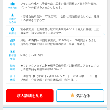
プランの作成から予算作成、工事の日程調整など住宅設計業務、
メンバーの育成をおまかせします。
仕事内容
・普通自動車免許（AT限定可）・設計の実務経験もしくは、建築
対象と
士の資格を有する方
なる方
苫小牧支店：北海道苫小牧市拓勇東町4-3-12 【雇入れ直後】上記
事業所 【変更の範囲】会社の定め…
勤務地
月給：40万円～※固定残業代、50,000円～（30時間分）を含む
超過分は別途支給※年収は前職の待遇・経験、年齢を…
給与
500万円～700万円
初年度
年収
★フレックスタイム制★標準労働時間／1日8時間コアタイム／な
勤務
時間
し※標準的な勤務時間帯09:00～18:…
・週休2日制（水曜日＋会社カレンダー）・有給休暇・出産・育
休日
休暇
児休暇・介護休暇・記念日休暇2日（誕生日、…
求人詳細を見る
気になる