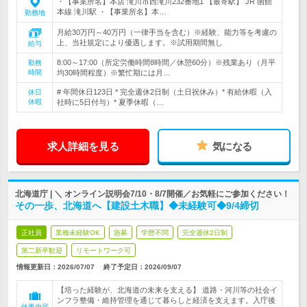
・【事業所名】本店 滝川市西滝川232番地1 【最寄駅】 JR 函館
本線 滝川駅 ・【事業所名】本…
勤務地
月給30万円～40万円（一律手当を含む）※経験、能力等を考慮の
上、当社規定により優遇します。※試用期間無し
給与
8:00～17:00（所定労働時間8時間／休憩60分）※残業あり（月平
勤務
時間
均30時間程度）※繁忙期には月…
# 年間休日123日 * 完全週休2日制（土日祝休み）* 有給休暇（入
休日
休暇
社時に5日付与）* 夏季休暇（…
求人詳細を見る
気になる
北海道庁 | ＼ オンライン説明会7/10・8/7開催／お気軽にご参加ください！
その一歩、北海道へ【建設土木職】◆未経験可◆9/4締切
正社員
業種未経験OK
急募
学歴不問
完全週休2日制
第二新卒歓迎
リモートワーク可
情報更新日：2026/07/07
終了予定日：
2026/09/07
【培った経験が、北海道の未来を支える】 道路・河川等の社会イ
ンフラ整備・維持管理を通じて暮らしと経済を支えます。入庁後
仕事内容