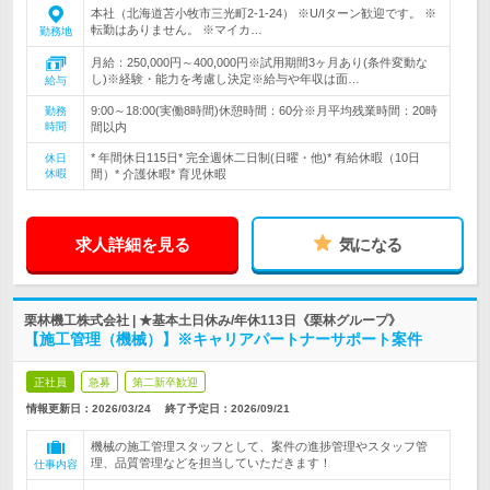
本社（北海道苫小牧市三光町2‐1‐24） ※U/Iターン歓迎です。 ※
転勤はありません。 ※マイカ…
勤務地
月給：250,000円～400,000円※試用期間3ヶ月あり(条件変動な
し)※経験・能力を考慮し決定※給与や年収は面…
給与
9:00～18:00(実働8時間)休憩時間：60分※月平均残業時間：20時
勤務
時間
間以内
* 年間休日115日* 完全週休二日制(日曜・他)* 有給休暇（10日
休日
休暇
間）* 介護休暇* 育児休暇
求人詳細を見る
気になる
栗林機工株式会社 | ★基本土日休み/年休113日《栗林グループ》
【施工管理（機械）】※キャリアパートナーサポート案件
正社員
急募
第二新卒歓迎
情報更新日：2026/03/24
終了予定日：
2026/09/21
機械の施工管理スタッフとして、案件の進捗管理やスタッフ管
理、品質管理などを担当していただきます！
仕事内容