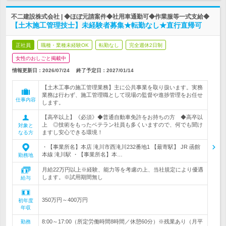
不二建設株式会社 | ◆ほぼ元請案件◆社用車通勤可◆作業服等一式支給◆
【土木施工管理技士】未経験者募集★転勤なし★直行直帰可
正社員
職種・業種未経験OK
転勤なし
完全週休2日制
女性のおしごと掲載中
情報更新日：2026/07/24
終了予定日：
2027/01/14
【土木工事の施工管理業務】主に公共事業を取り扱います。実務
業務は行わず、施工管理職として現場の監督や進捗管理をお任せ
仕事内容
します。
【高卒以上】《必須》◆普通自動車免許をお持ちの方 ◆高卒以
上 ◎技術をもったベテラン社員も多くいますので、何でも聞け
対象と
ますし安心できる環境！
なる方
・【事業所名】本店 滝川市西滝川232番地1 【最寄駅】 JR 函館
本線 滝川駅 ・【事業所名】本…
勤務地
月給22万円以上※経験、能力等を考慮の上、当社規定により優遇
します。※試用期間無し
給与
350万円～400万円
初年度
年収
8:00～17:00（所定労働時間8時間／休憩60分）※残業あり（月平
勤務