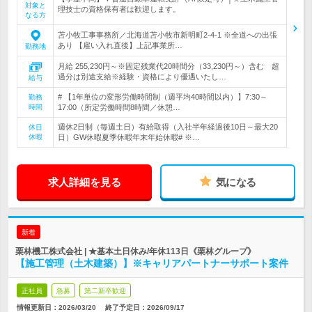
対象と
理技士の資格保有者は歓迎します。
なる方
苫小牧工事事務所／北海道苫小牧市新明町2-4-1 ※全道への出張
あり 【雇い入れ直後】上記事業所…
勤務地
月給 255,230円～※固定残業代20時間分（33,230円～）含む 超
過分は別途支給※経験・資格により優遇いたし…
給与
# 【1年単位の変形労働時間制（週平均40時間以内）】7:30～
勤務
時間
17:00（所定労働時間8時間／休憩…
週休2日制（毎週土日）有給取得（入社半年経過後10日～最大20
休日
休暇
日）GW休暇夏季休暇年末年始休暇# ※…
求人詳細を見る
気になる
新着
栗林機工株式会社 | ★基本土日休み/年休113日《栗林グループ》
【施工管理（土木建築）】※キャリアパートナーサポート案件
正社員
急募
第二新卒歓迎
情報更新日：2026/03/20
終了予定日：
2026/09/17