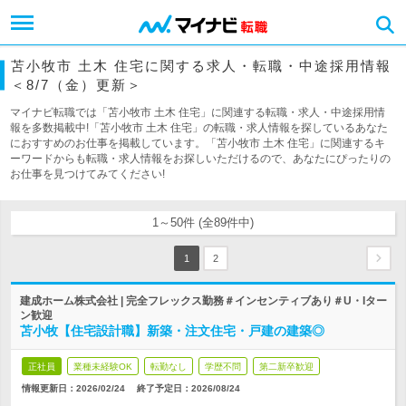
苫小牧市 土木 住宅に関する求人・転職・中途採用情報
＜8/7（金）更新＞
マイナビ転職では「苫小牧市 土木 住宅」に関連する転職・求人・中途採用情
報を多数掲載中!「苫小牧市 土木 住宅」の転職・求人情報を探しているあなた
におすすめのお仕事を掲載しています。「苫小牧市 土木 住宅」に関連するキ
ーワードからも転職・求人情報をお探しいただけるので、あなたにぴったりの
お仕事を見つけてみてください!
1～50件 (全89件中)
1
2
建成ホーム株式会社 | 完全フレックス勤務＃インセンティブあり＃U・Iター
ン歓迎
苫小牧【住宅設計職】新築・注文住宅・戸建の建築◎
正社員
業種未経験OK
転勤なし
学歴不問
第二新卒歓迎
情報更新日：2026/02/24
終了予定日：
2026/08/24