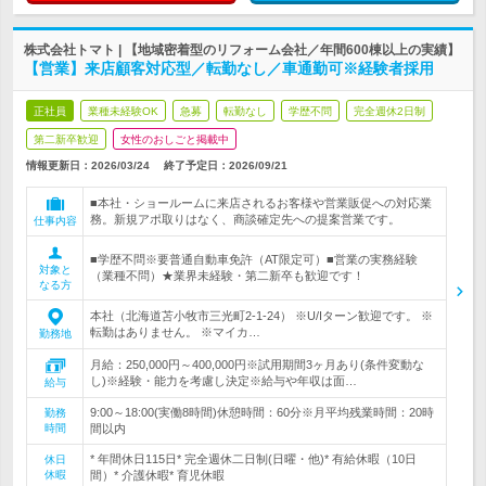
株式会社トマト | 【地域密着型のリフォーム会社／年間600棟以上の実績】
【営業】来店顧客対応型／転勤なし／車通勤可※経験者採用
正社員
業種未経験OK
急募
転勤なし
学歴不問
完全週休2日制
第二新卒歓迎
女性のおしごと掲載中
情報更新日：2026/03/24
終了予定日：
2026/09/21
■本社・ショールームに来店されるお客様や営業販促への対応業
務。新規アポ取りはなく、商談確定先への提案営業です。
仕事内容
■学歴不問※要普通自動車免許（AT限定可）■営業の実務経験
対象と
（業種不問）★業界未経験・第二新卒も歓迎です！
なる方
本社（北海道苫小牧市三光町2‐1‐24） ※U/Iターン歓迎です。 ※
転勤はありません。 ※マイカ…
勤務地
月給：250,000円～400,000円※試用期間3ヶ月あり(条件変動な
し)※経験・能力を考慮し決定※給与や年収は面…
給与
9:00～18:00(実働8時間)休憩時間：60分※月平均残業時間：20時
勤務
時間
間以内
* 年間休日115日* 完全週休二日制(日曜・他)* 有給休暇（10日
休日
休暇
間）* 介護休暇* 育児休暇