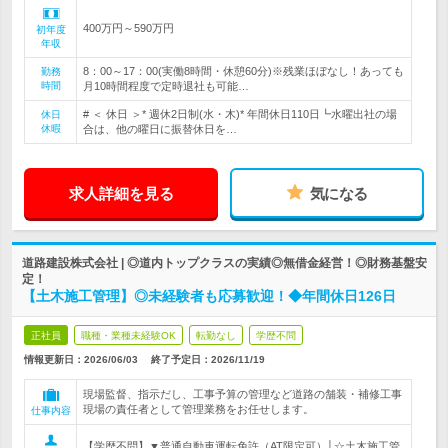
400万円～590万円
初年度
年収
8：00～17：00(実働8時間・休憩60分)※残業ほぼなし！あっても
勤務
時間
月10時間程度で定時退社も可能…
# ＜ 休日 ＞* 週休2日制(水・木)* 年間休日110日┗水曜出社の場
休日
休暇
合は、他の曜日に振替休日を…
求人詳細を見る
気になる
道路建設株式会社 | ◎道内トップクラスの実績◎無借金経営！◎財務基盤安
定！
【土木施工管理】◎未経験者も応募歓迎！◆年間休日126日
正社員
職種・業種未経験OK
転勤なし
学歴不問
情報更新日：2026/06/03
終了予定日：
2026/11/19
現場監督、指示だし、工事予算の管理など道路の舗装・補修工事
現場の責任者として管理業務をお任せします。
仕事内容
【学歴不問】▼普通自動車運転免許（AT限定可）│☆土木施工管