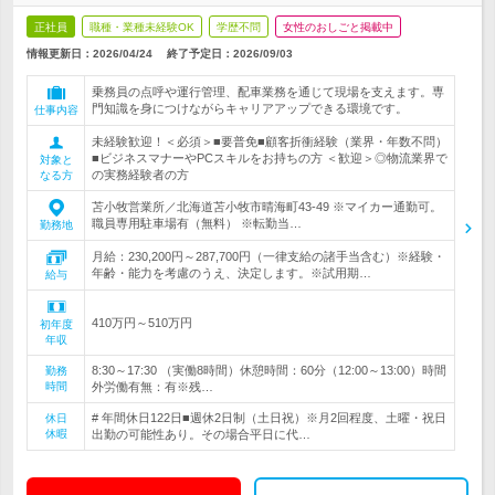
正社員
職種・業種未経験OK
学歴不問
女性のおしごと掲載中
情報更新日：2026/04/24
終了予定日：
2026/09/03
乗務員の点呼や運行管理、配車業務を通じて現場を支えます。専
門知識を身につけながらキャリアアップできる環境です。
仕事内容
未経験歓迎！＜必須＞■要普免■顧客折衝経験（業界・年数不問）
■ビジネスマナーやPCスキルをお持ちの方 ＜歓迎＞◎物流業界で
対象と
の実務経験者の方
なる方
苫小牧営業所／北海道苫小牧市晴海町43-49 ※マイカー通勤可。
職員専用駐車場有（無料） ※転勤当…
勤務地
月給：230,200円～287,700円（一律支給の諸手当含む）※経験・
年齢・能力を考慮のうえ、決定します。※試用期…
給与
410万円～510万円
初年度
年収
8:30～17:30 （実働8時間）休憩時間：60分（12:00～13:00）時間
勤務
時間
外労働有無：有※残…
# 年間休日122日■週休2日制（土日祝）※月2回程度、土曜・祝日
休日
休暇
出勤の可能性あり。その場合平日に代…