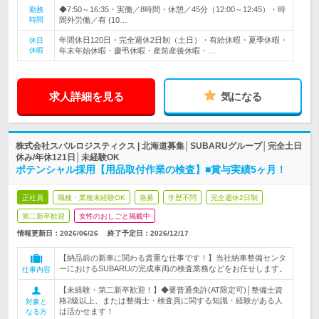
◆7:50～16:35・実働／8時間・休憩／45分（12:00～12:45）・時
勤務
時間
間外労働／有 (10…
年間休日120日・完全週休2日制（土日）・有給休暇・夏季休暇・
休日
休暇
年末年始休暇・慶弔休暇・産前産後休暇・…
求人詳細を見る
気になる
株式会社スバルロジスティクス | 北海道募集│SUBARUグループ│完全土日
休み/年休121日│未経験OK
ポテンシャル採用【用品取付作業の検査】■賞与実績5ヶ月！
正社員
職種・業種未経験OK
急募
学歴不問
完全週休2日制
第二新卒歓迎
女性のおしごと掲載中
情報更新日：2026/06/26
終了予定日：
2026/12/17
【納品前の新車に関わる貴重な仕事です！】当社納車整備センタ
ーにおけるSUBARUの完成車両の検査業務などをお任せします。
仕事内容
【未経験・第二新卒歓迎！】◆要普通免許(AT限定可)│整備士資
格2級以上、または整備士・検査員に関する知識・経験がある人
対象と
は活かせます！
なる方