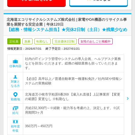
北海道エコリサイクルシステムズ株式会社 | 家電やOA機器のリサイクル事
業を展開する安定企業｜年休120日
【総務・情報システム担当】★完休2日制（土日）★残業少なめ
正社員
急募
転勤なし
完全週休2日制
女性のおしごと掲載中
情報更新日：2026/07/31
終了予定日：
2027/01/21
社内のITインフラ管理やシステムの導入企画、ヘルプデスク業務
などを担当いただきます。総務の補助業務も担っていただきま
仕事内容
す。
【必須】高卒以上／普通自動車第一種運転免許／社内SEや情報シ
対象と
ステムの実務経験
なる方
北海道苫小牧市字柏原6番269 【雇入れ直後】上記事業所 【変更
の範囲】変更なし ※転勤なし
勤務地
月給232,300円～※経験・能力等を考慮の上、決定します。※試
用期間3ヶ月
給与
350万円～450万円
初年度
年収