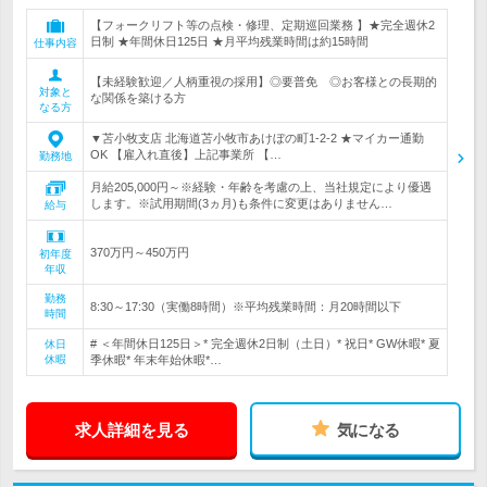
【フォークリフト等の点検・修理、定期巡回業務 】★完全週休2
日制 ★年間休日125日 ★月平均残業時間は約15時間
仕事内容
【未経験歓迎／人柄重視の採用】◎要普免 ◎お客様との長期的
対象と
な関係を築ける方
なる方
▼苫小牧支店 北海道苫小牧市あけぼの町1-2-2 ★マイカー通勤
OK 【雇入れ直後】上記事業所 【…
勤務地
月給205,000円～※経験・年齢を考慮の上、当社規定により優遇
します。※試用期間(3ヵ月)も条件に変更はありません…
給与
370万円～450万円
初年度
年収
勤務
8:30～17:30（実働8時間）※平均残業時間：月20時間以下
時間
# ＜年間休日125日＞* 完全週休2日制（土日）* 祝日* GW休暇* 夏
休日
休暇
季休暇* 年末年始休暇*…
求人詳細を見る
気になる