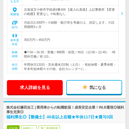
なる方
北海道苫小牧市字柏原6番269 【雇入れ直後】上記事業所 【変更
の範囲】変更なし ※転勤なし
勤務地
月給213,300円～※経験・能力等を考慮の上、決定します。※試
用期間3ヶ月
給与
350万円～450万円
初年度
年収
◆7:50～16:35・実働／8時間・休憩／45分（12:00～12:45）・時
勤務
時間
間外労働／有 (10…
年間休日120日・完全週休2日制（土日）・有給休暇・夏季休暇・
休日
休暇
年末年始休暇※その他、会社カレンダーに…
求人詳細を見る
気になる
株式会社篠田自工 | 乗用車からの転職歓迎！成長安定企業！WLB重視◎福利
厚生充実◎
福利厚生◎【整備士】40名以上在籍★年休117日★賞与3回
正社員
転勤なし
第二新卒歓迎