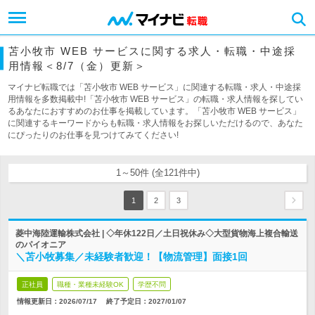
苫小牧市 WEB サービスに関する求人・転職・中途採
用情報＜8/7（金）更新＞
マイナビ転職では「苫小牧市 WEB サービス」に関連する転職・求人・中途採
用情報を多数掲載中!「苫小牧市 WEB サービス」の転職・求人情報を探してい
るあなたにおすすめのお仕事を掲載しています。「苫小牧市 WEB サービス」
に関連するキーワードからも転職・求人情報をお探しいただけるので、あなた
にぴったりのお仕事を見つけてみてください!
1～50件 (全121件中)
1
2
3
菱中海陸運輸株式会社 | ◇年休122日／土日祝休み◇大型貨物海上複合輸送
のパイオニア
＼苫小牧募集／未経験者歓迎！【物流管理】面接1回
正社員
職種・業種未経験OK
学歴不問
情報更新日：2026/07/17
終了予定日：
2027/01/07