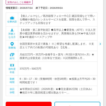
女性のおしごと掲載中
情報更新日：2026/07/24
終了予定日：
2026/09/24
【個人ノルマなし／既存顧客フォロー中心】建設現場などで用い
る機械や備品のレンタルサービスを提案。段階を踏んで学べ、ス
仕事内容
テップアップも目指せます
【未経験・第二新卒歓迎】◆高卒以上◆要普免（AT可）※法人営
業や建設業界経験を活かせますが、異業種出身もOK★中途入社6
対象と
割★4年連続ベースアップ中
なる方
全国営業所や支店で募集！ ※ご希望を考慮し配属します。 ※支
店エリア内での転勤の可能性あり 【北海…
勤務地
月給22万円～35万円+各種手当＋賞与（年2回※賞与3.6ヶ月）★
残業代は全額支給（1分単位で支給）※試用期間6ヵ月…
給与
370万円～500万円
初年度
年収
8：30～17：30（実働8時間・休憩1時間）★残業は月平均20～30
勤務
時間
時間程度です！
★年間休日128日（2026年度）★◆完全週休2日制（土日休み）
休日
休暇
◆祝日※年に数回程度土曜出勤あり※一…