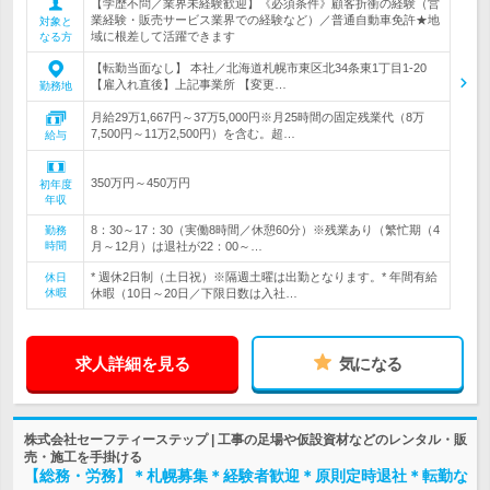
【学歴不問／業界未経験歓迎】《必須条件》顧客折衝の経験（営
業経験・販売サービス業界での経験など）／普通自動車免許★地
対象と
域に根差して活躍できます
なる方
【転勤当面なし】 本社／北海道札幌市東区北34条東1丁目1-20
【雇入れ直後】上記事業所 【変更…
勤務地
月給29万1,667円～37万5,000円※月25時間の固定残業代（8万
7,500円～11万2,500円）を含む。超…
給与
350万円～450万円
初年度
年収
8：30～17：30（実働8時間／休憩60分）※残業あり（繁忙期（4
勤務
時間
月～12月）は退社が22：00～…
* 週休2日制（土日祝）※隔週土曜は出勤となります。* 年間有給
休日
休暇
休暇（10日～20日／下限日数は入社…
求人詳細を見る
気になる
株式会社セーフティーステップ | 工事の足場や仮設資材などのレンタル・販
売・施工を手掛ける
【総務・労務】＊札幌募集＊経験者歓迎＊原則定時退社＊転勤な