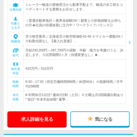
トレーラー輸送の貨物受注から配車手配まで、輸送の全工程をコ
ーディネートする業務をお任せします。
仕事内容
＜普通自動車免許＞業界未経験OK！顧客との折衝経験をお持ち
対象と
の方★社員の待遇改善に注力中！ワークライフバランス◎
なる方
苫小牧営業所／北海道苫小牧市晴海町43-49 ※マイカー通勤OK！
※転勤当面なし 【雇入れ直後】…
勤務地
月給230,200円～287,700円※経験・年齢・能力を考慮のうえ、決
定します。※試用期間2ヶ月（待遇変更なし）★…
給与
410万円～510万円
初年度
年収
8:30～17:30（所定労働時間8時間／休憩60分）※残業時間／月平
勤務
時間
均25時間
# 年間休日122日* 週休2日制（土日）※土曜は月2回隔週出勤あり
休日
休暇
* 祝日* 年末年始休暇* 夏季…
求人詳細を見る
気になる