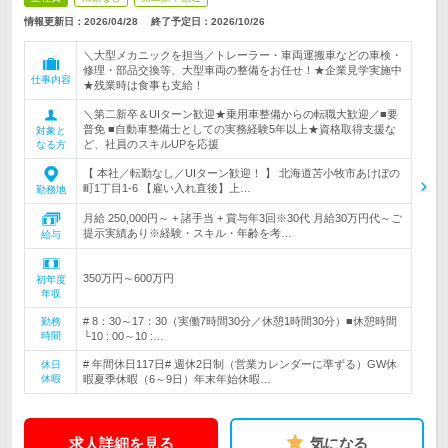
情報更新日：2026/04/28
終了予定日：
2026/10/26
＼大型メカニックを担当／トレーラー・車両運搬車などの車検・
修理・部品交換等、大型車両の整備をお任せ！★企業見学実施中
仕事内容
★残業時は食事も支給！
＼第二新卒＆UIターン歓迎★乗用車整備からの転職大歓迎／■要
普免 ■自動車整備士としての実務経験5年以上★資格取得支援な
対象と
ど、社員のスキルUPを応援
なる方
【 本社／転勤なし／UIターン歓迎！ 】 北海道苫小牧市あけぼの
町1丁目1-6 【雇い入れ直後】上…
勤務地
月給 250,000円～ + 諸手当 + 賞与年3回※30代 月給30万円代～ご
提示実績あり※経験・スキル・年齢を考…
給与
350万円～600万円
初年度
年収
# 8：30～17：30（実働7時間30分／休憩1時間30分）■休憩時間
勤務
時間
└10 : 00～10 :…
# 年間休日117日# 週休2日制（営業カレンダーに準ずる）GW休
休日
休暇
暇夏季休暇（6～9日）年末年始休暇…
求人詳細を見る
気になる