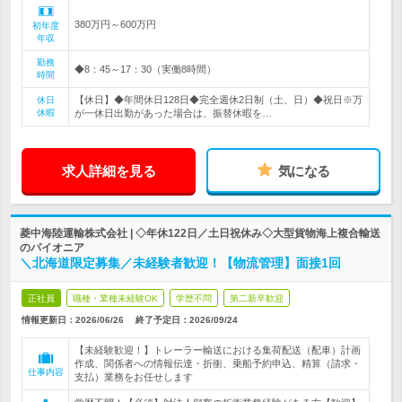
380万円～600万円
初年度
年収
勤務
◆8：45～17：30（実働8時間）
時間
【休日】◆年間休日128日◆完全週休2日制（土、日）◆祝日※万
休日
休暇
が一休日出勤があった場合は、振替休暇を…
求人詳細を見る
気になる
菱中海陸運輸株式会社 | ◇年休122日／土日祝休み◇大型貨物海上複合輸送
のパイオニア
＼北海道限定募集／未経験者歓迎！【物流管理】面接1回
正社員
職種・業種未経験OK
学歴不問
第二新卒歓迎
情報更新日：2026/06/26
終了予定日：
2026/09/24
【未経験歓迎！】トレーラー輸送における集荷配送（配車）計画
作成、関係者への情報伝達・折衝、乗船予約申込、精算（請求・
仕事内容
支払）業務をお任せします