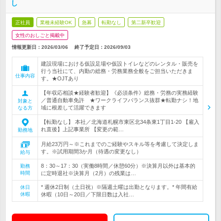
し
正社員
業種未経験OK
急募
転勤なし
第二新卒歓迎
女性のおしごと掲載中
情報更新日：2026/03/06
終了予定日：
2026/09/03
建設現場における仮設足場や仮設トイレなどのレンタル・販売を
行う当社にて、内勤の総務・労務業務全般をご担当いただきま
仕事内容
す。★OJTあり
【年収応相談★経験者歓迎】《必須条件》総務・労務の実務経験
／普通自動車免許 ★ワークライフバランス抜群★転勤ナシ！地
対象と
域に根差して活躍できます
なる方
【転勤なし】 本社／北海道札幌市東区北34条東1丁目1-20 【雇入
れ直後】上記事業所 【変更の範…
勤務地
月給23万円～※これまでのご経験やスキル等を考慮して決定しま
す。※試用期間3か月（待遇の変更なし）
給与
8：30～17：30（実働8時間／休憩60分）※決算月以外は基本的
勤務
時間
に定時退社※決算月（2月）の残業は…
* 週休2日制（土日祝）※隔週土曜は出勤となります。* 年間有給
休日
休暇
休暇（10日～20日／下限日数は入社…