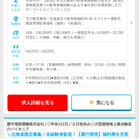
学歴不問！【必須】対法人顧客の折衝業務経験がある方【歓迎】
貨物運送業での配車業務経験のある方★社員の待遇改善に注力
対象と
中！ワークライフバランス◎
なる方
苫小牧営業所／北海道苫小牧市晴海町43-49 ※マイカー通勤可。
職員専用駐車場有（無料） ※転勤当…
勤務地
月給：230,200円～283,200円（一律固定手当／8,200円～22,700
円含む）※経験・年齢・能力を考慮の…
給与
410万円～510万円
初年度
年収
8:30～17:30 （実働8時間）休憩時間：60分（12:00～13:00）時間
勤務
時間
外労働有無：有※残…
# 年間休日122日■週休2日制（土日祝）※土曜は月2回隔週出勤あ
休日
休暇
り■祝日■年末年始休暇（4日）■夏…
求人詳細を見る
気になる
菱中海陸運輸株式会社 | ◇年休122日／土日祝休み◇大型貨物海上複合輸送
のパイオニア
＼北海道限定募集／未経験者歓迎！【運行管理】福利厚生充実