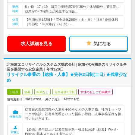
8：40～17：10（所定労働時間7時間30分／休憩60分）繁忙期に
勤務
時間
残業が2～3時間ほど発生する場合…
【年間休日122日】* 完全週休2日制（土・日）* 祝日* 夏季休暇
休日
休暇
（3日間）* 年末年始（4日間）…
求人詳細を見る
気になる
北海道エコリサイクルシステムズ株式会社 | 家電やOA機器のリサイクル事
業を展開する安定企業｜年休120日
リサイクル事業の【総務・人事】★完休2日制(土日) ★残業少な
め
正社員
急募
転勤なし
完全週休2日制
女性のおしごと掲載中
情報更新日：2026/07/31
終了予定日：
2027/01/21
従業員の勤怠管理や入退社手続きなどの人事労務、社内ネットワ
ークや施設、社有車管理といった幅広い総務・人事事務業務を担
仕事内容
当いただきます。
【必須】高卒以上／普通自動車第一種運転免許【歓迎】Word・
対象と
Excelの基本スキルをお持ちの方