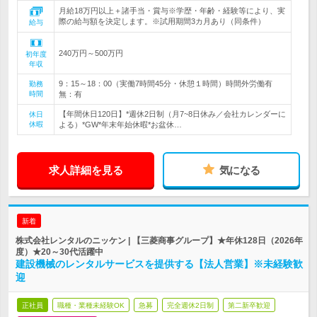
月給18万円以上＋諸手当・賞与※学歴・年齢・経験等により、実
際の給与額を決定します。※試用期間3カ月あり（同条件）
給与
240万円～500万円
初年度
年収
9：15～18：00（実働7時間45分・休憩１時間）時間外労働有
勤務
時間
無：有
【年間休日120日】*週休2日制（月7~8日休み／会社カレンダーに
休日
休暇
よる）*GW*年末年始休暇*お盆休…
求人詳細を見る
気になる
新着
株式会社レンタルのニッケン | 【三菱商事グループ】★年休128日（2026年
度）★20～30代活躍中
建設機械のレンタルサービスを提供する【法人営業】※未経験歓
迎
正社員
職種・業種未経験OK
急募
完全週休2日制
第二新卒歓迎