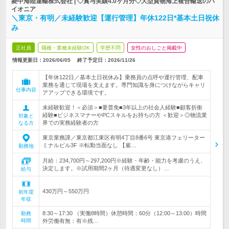
菱中海陸運輸株式会社 | ◇賞与実績4.0ヶ月分◇大型貨物海上複合輸送のパ
イオニア
＼東京・有明／未経験歓迎【運行管理】年休122日*基本土日祝休
み
正社員
職種・業種未経験OK
学歴不問
女性のおしごと掲載中
情報更新日：2026/06/05
終了予定日：
2026/11/26
【年休122日／基本土日祝休み】乗務員の点呼や運行管理、配車
業務を通じて現場を支えます。専門知識を身につけながらキャリ
仕事内容
アアップできる環境です。
未経験歓迎！＜必須＞■要普免■3年以上の社会人経験■顧客折衝
経験■ビジネスマナーやPCスキルをお持ちの方 ＜歓迎＞◎物流業
対象と
界での実務経験者の方
なる方
東京業務課／東京都江東区有明4丁目8番6号 東京港フェリーター
ミナルビル3F ※転勤当面なし 【雇…
勤務地
月給：234,700円～297,200円※経験・年齢・能力を考慮のうえ、
決定します。※試用期間2ヶ月（待遇変更なし）…
給与
430万円～550万円
初年度
年収
8:30～17:30 （実働8時間）休憩時間：60分（12:00～13:00）時間
勤務
時間
外労働有無：有※残…