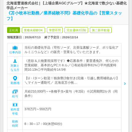
北海道曹達株式会社 | 【上場企業AGCグループ】★北海道で数少ない基礎化
学品メーカー
《苫小牧本社勤務／業界経験不問》基礎化学品の【営業スタッ
フ】
正社員
業種未経験OK
学歴不問
完全週休2日制
第二新卒歓迎
情報更新日：2026/07/13
終了予定日：
2026/12/14
当社の基礎化学品（苛性ソーダ、次亜塩素酸ソーダ、ポリ塩化ア
ルミニウムなど）の販売・営業をしていただきます。
仕事内容
《意欲＆人物重視採用です》◆応募条件：要普通免許、何らかの
営業経験、基本的なPCスキル／◎有給取得率81%◎平均残業時
対象と
間10.13h◎平均勤続年14.5年
なる方
【U・Iターン歓迎！独身寮(3食付き)完備・引越し費用補助あり】
＼マイカー通勤可／ 北海道苫小牧…
勤務地
月給210,000円～+各種手当+賞与（年2回）※試用期間2か月（同
条件）
給与
378万円～559万円
初年度
年収
勤務
8：30～17：00(休憩60分)
時間