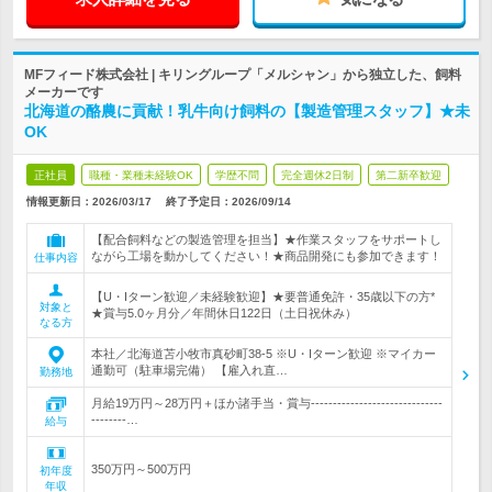
MFフィード株式会社 | キリングループ「メルシャン」から独立した、飼料
メーカーです
北海道の酪農に貢献！乳牛向け飼料の【製造管理スタッフ】★未
OK
正社員
職種・業種未経験OK
学歴不問
完全週休2日制
第二新卒歓迎
情報更新日：2026/03/17
終了予定日：
2026/09/14
【配合飼料などの製造管理を担当】★作業スタッフをサポートし
ながら工場を動かしてください！★商品開発にも参加できます！
仕事内容
【U・Iターン歓迎／未経験歓迎】★要普通免許・35歳以下の方*
対象と
★賞与5.0ヶ月分／年間休日122日（土日祝休み）
なる方
本社／北海道苫小牧市真砂町38-5 ※U・Iターン歓迎 ※マイカー
通勤可（駐車場完備） 【雇入れ直…
勤務地
月給19万円～28万円＋ほか諸手当・賞与------------------------------
--------…
給与
350万円～500万円
初年度
年収