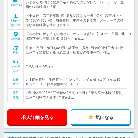
いずれかの部門に配属予定／あなたの手がけたトレーラーが、全
仕事内容
国の物流現場で活躍！
《未経験・第二新卒歓迎》業界知識は入社後でOK！高卒以上／
要普免(AT限定可)／成長意欲・主体性のある方／メーカーでの多
対象と
様な実務経験を活かせます☆
なる方
【苫小牧に腰を据えて働ける！オフィス改装中】 本社・工場：北
海道苫小牧市晴海町43-3 ◎カフェ風…
勤務地
月給21万円～26万1,000円＋諸手当＋賞与2回※時間外手当（1分
単位で全額支給）※月給には一律支給の食事手当・住…
給与
430万円～550万円
初年度
年収
# 【資材管理・生産管理】フレックスタイム制（コアタイム10：
勤務
時間
10～15：00／標準労働時間：1日8…
# 年間休日121日* 完全週休2日制（土日）* 年次有給休暇└1時間
休日
休暇
単位で取得できます！* GW休…
求人詳細を見る
気になる