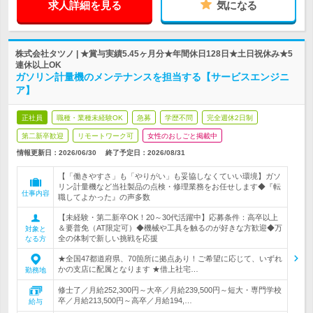
求人詳細を見る
気になる
株式会社タツノ | ★賞与実績5.45ヶ月分★年間休日128日★土日祝休み★5
連休以上OK
ガソリン計量機のメンテナンスを担当する【サービスエンジニ
ア】
正社員
職種・業種未経験OK
急募
学歴不問
完全週休2日制
第二新卒歓迎
リモートワーク可
女性のおしごと掲載中
情報更新日：2026/06/30
終了予定日：
2026/08/31
【「働きやすさ」も「やりがい」も妥協しなくていい環境】ガソ
リン計量機など当社製品の点検・修理業務をお任せします◆『転
仕事内容
職してよかった』の声多数
【未経験・第二新卒OK！20～30代活躍中】応募条件：高卒以上
＆要普免（AT限定可）◆機械や工具を触るのが好きな方歓迎◆万
対象と
全の体制で新しい挑戦を応援
なる方
★全国47都道府県、70箇所に拠点あり！ご希望に応じて、いずれ
かの支店に配属となります ★借上社宅…
勤務地
修士了／月給252,300円～大卒／月給239,500円～短大・専門学校
卒／月給213,500円～高卒／月給194,…
給与