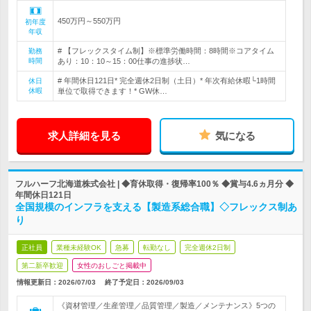
450万円～550万円
初年度
年収
# 【フレックスタイム制】※標準労働時間：8時間※コアタイム
勤務
時間
あり：10：10～15：00仕事の進捗状…
# 年間休日121日* 完全週休2日制（土日）* 年次有給休暇└1時間
休日
休暇
単位で取得できます！* GW休…
求人詳細を見る
気になる
フルハーフ北海道株式会社 | ◆育休取得・復帰率100％ ◆賞与4.6ヵ月分 ◆
年間休日121日
全国規模のインフラを支える【製造系総合職】◇フレックス制あ
り
正社員
業種未経験OK
急募
転勤なし
完全週休2日制
第二新卒歓迎
女性のおしごと掲載中
情報更新日：2026/07/03
終了予定日：
2026/09/03
《資材管理／生産管理／品質管理／製造／メンテナンス》5つの