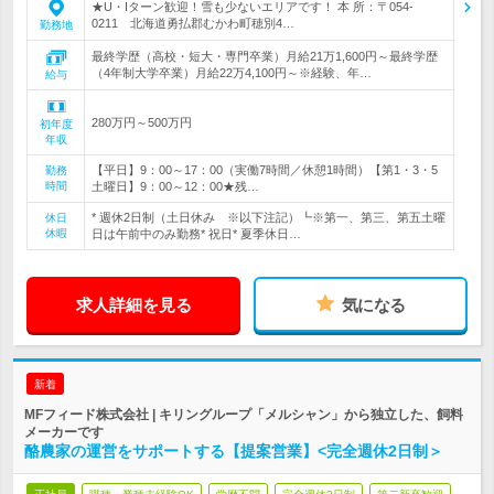
★U・Iターン歓迎！雪も少ないエリアです！ 本 所：〒054-
0211 北海道勇払郡むかわ町穂別4…
勤務地
最終学歴（高校・短大・専門卒業）月給21万1,600円～最終学歴
（4年制大学卒業）月給22万4,100円～※経験、年…
給与
280万円～500万円
初年度
年収
【平日】9：00～17：00（実働7時間／休憩1時間）【第1・3・5
勤務
時間
土曜日】9：00～12：00★残…
* 週休2日制（土日休み ※以下注記）┗※第一、第三、第五土曜
休日
休暇
日は午前中のみ勤務* 祝日* 夏季休日…
求人詳細を見る
気になる
新着
MFフィード株式会社 | キリングループ「メルシャン」から独立した、飼料
メーカーです
酪農家の運営をサポートする【提案営業】<完全週休2日制＞