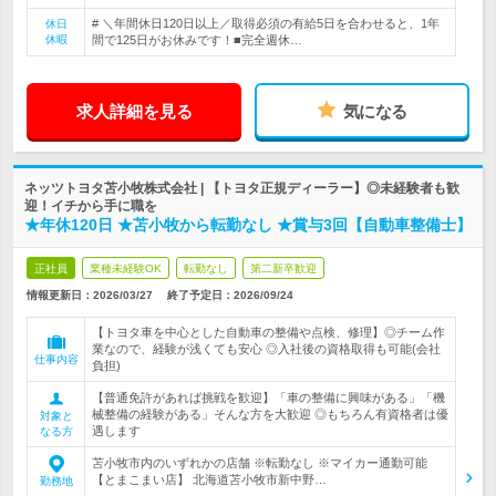
# ＼年間休日120日以上／取得必須の有給5日を合わせると、1年
休日
休暇
間で125日がお休みです！■完全週休…
求人詳細を見る
気になる
ネッツトヨタ苫小牧株式会社 | 【トヨタ正規ディーラー】◎未経験者も歓
迎！イチから手に職を
★年休120日 ★苫小牧から転勤なし ★賞与3回【自動車整備士】
正社員
業種未経験OK
転勤なし
第二新卒歓迎
情報更新日：2026/03/27
終了予定日：
2026/09/24
【トヨタ車を中心とした自動車の整備や点検、修理】◎チーム作
業なので、経験が浅くても安心 ◎入社後の資格取得も可能(会社
仕事内容
負担)
【普通免許があれば挑戦を歓迎】「車の整備に興味がある」「機
械整備の経験がある」そんな方を大歓迎 ◎もちろん有資格者は優
対象と
遇します
なる方
苫小牧市内のいずれかの店舗 ※転勤なし ※マイカー通勤可能
【とまこまい店】 北海道苫小牧市新中野…
勤務地