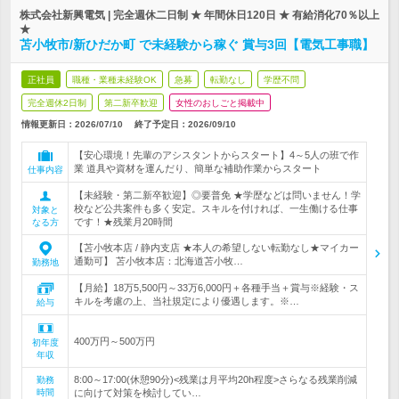
株式会社新興電気 | 完全週休二日制 ★ 年間休日120日 ★ 有給消化70％以上
★
苫小牧市/新ひだか町 で未経験から稼ぐ 賞与3回【電気工事職】
正社員
職種・業種未経験OK
急募
転勤なし
学歴不問
完全週休2日制
第二新卒歓迎
女性のおしごと掲載中
情報更新日：2026/07/10
終了予定日：
2026/09/10
【安心環境！先輩のアシスタントからスタート】4～5人の班で作
業 道具や資材を運んだり、簡単な補助作業からスタート
仕事内容
【未経験・第二新卒歓迎】◎要普免 ★学歴などは問いません！学
校など公共案件も多く安定。スキルを付ければ、一生働ける仕事
対象と
です！★残業月20時間
なる方
【苫小牧本店 / 静内支店 ★本人の希望しない転勤なし★マイカー
通勤可】 苫小牧本店：北海道苫小牧…
勤務地
【月給】18万5,500円～33万6,000円＋各種手当＋賞与※経験・ス
キルを考慮の上、当社規定により優遇します。※…
給与
400万円～500万円
初年度
年収
8:00～17:00(休憩90分)<残業は月平均20h程度>さらなる残業削減
勤務
時間
に向けて対策を検討してい…