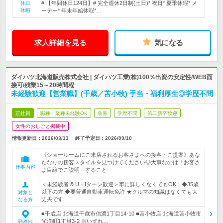
# 【年間休日124日】# 完全週休2日制(土日)* 祝日* 夏季休暇* メ
休日
休暇
ーデー* 年末年始休暇*…
求人詳細を見る
気になる
ダイハツ北海道販売株式会社 | ダイハツ工業(株)100％出資の安定性/WEB面
接可/残業15～20時間程
未経験歓迎【営業職】(千歳／苫小牧) 手当・福利厚生◎学歴不問
正社員
職種・業種未経験OK
急募
学歴不問
第二新卒歓迎
女性のおしごと掲載中
情報更新日：2026/03/13
終了予定日：
2026/09/10
《ショールームにご来店されるお客さまへの接客・ご提案》あな
たなりの接客スタイルを見つけてください◎大事なのは「お客さ
仕事内容
ま目線でご説明」すること
＜未経験者 & U・Iターン歓迎＞車に詳しくなくてもOK！◆35歳
以下の方 ◆要普通自動車運転免許 ★クルマの知識はなくても大
対象と
丈夫です
なる方
■千歳店 北海道千歳市信濃1丁目14-10 ■苫小牧店 北海道苫小牧市
光洋町1丁目3‐2 ※いずれ…
勤務地