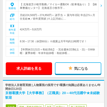
【 北海道苫小牧市勤務／マイカー通勤OK（駐車場あり） 】 【納
車整備センター】 北海道苫小牧市字…
勤務地
月給224,500円～274,850円＋ 諸手当 ＋ 賞与年2回( 年合計5ヶ月
分支給★／前年度実績 )※上記月給に…
給与
424万円～519万円
初年度
年収
勤務
8:30～17:30（休憩60分）※残業は月平均約11時間です！
時間
【年間休日121日＋有給消化】・完全週休2日制(土・日)・GW休
休日
休暇
暇・夏季休暇・年末年始休暇・有給休暇…
求人詳細を見る
気になる
学校法人京都育英館 | 人物重視の採用です/看護の知識は必要ありません/年
間休日120日
京都看護大学【大学事務】（正職員）20～40代活躍中★未経験
歓迎
正社員
職種・業種未経験OK
急募
転勤なし
第二新卒歓迎