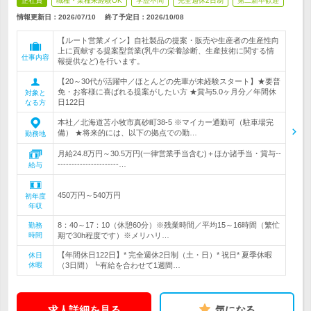
正社員
職種・業種未経験OK
学歴不問
完全週休2日制
第二新卒歓迎
情報更新日：2026/07/10
終了予定日：
2026/10/08
【ルート営業メイン】自社製品の提案・販売や生産者の生産性向
上に貢献する提案型営業(乳牛の栄養診断、生産技術に関する情
仕事内容
報提供など)を行います。
【20～30代が活躍中／ほとんどの先輩が未経験スタート】★要普
免・お客様に喜ばれる提案がしたい方 ★賞与5.0ヶ月分／年間休
対象と
日122日
なる方
本社／北海道苫小牧市真砂町38-5 ※マイカー通勤可（駐車場完
備） ★将来的には、以下の拠点での勤…
勤務地
月給24.8万円～30.5万円(一律営業手当含む)＋ほか諸手当・賞与--
----------------------…
給与
450万円～540万円
初年度
年収
8：40～17：10（休憩60分）※残業時間／平均15～16時間（繁忙
勤務
時間
期で30h程度です）※メリハリ…
【年間休日122日】* 完全週休2日制（土・日）* 祝日* 夏季休暇
休日
休暇
（3日間）┗有給を合わせて1週間…
求人詳細を見る
気になる