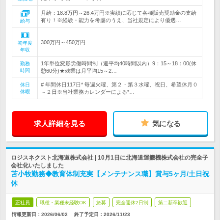
月給：18.8万円～26.4万円※実績に応じて各種販売奨励金の支給
有り！※経験・能力を考慮のうえ、当社規定により優遇…
給与
300万円～450万円
初年度
年収
1年単位変形労働時間制（週平均40時間以内）9：15～18：00(休
勤務
時間
憩60分)★残業は月平均15～2…
# 年間休日117日* 毎週火曜、第２・第３水曜、祝日、希望休月０
休日
休暇
～２日※当社業務カレンダーによる*…
求人詳細を見る
気になる
ロジスネクスト北海道株式会社 | 10月1日に北海道運搬機株式会社の完全子
会社化いたしました
苫小牧勤務◆教育体制充実【メンテナンス職】賞与5ヶ月/土日祝
休
正社員
職種・業種未経験OK
急募
完全週休2日制
第二新卒歓迎
情報更新日：2026/06/02
終了予定日：
2026/11/23