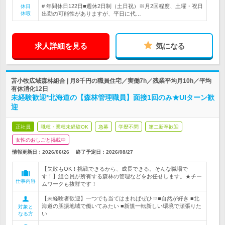
# 年間休日122日■週休2日制（土日祝）※月2回程度、土曜・祝日
休日
休暇
出勤の可能性がありますが、平日に代…
求人詳細を見る
気になる
苫小牧広域森林組合 | 月8千円の職員住宅／実働7h／残業平均月10h／平均
有休消化12日
未経験歓迎*北海道の【森林管理職員】面接1回のみ★UIターン歓
迎
正社員
職種・業種未経験OK
急募
学歴不問
第二新卒歓迎
女性のおしごと掲載中
情報更新日：2026/06/26
終了予定日：
2026/08/27
【失敗もOK！挑戦できるから、成長できる。そんな職場で
す！】組合員が所有する森林の管理などをお任せします。★チー
仕事内容
ムワークも抜群です！
【未経験者歓迎】一つでも当てはまればぜひ⇒■自然が好き ■北
海道の胆振地域で働いてみたい ■新規一転新しい環境で頑張りた
対象と
い
なる方