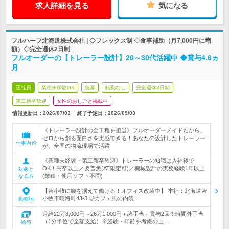
求人詳細を見る
気になる
フルハーフ北海道株式会社 | ◇フレックス制 ◇食事補助（月7,000円に増
額）◇完全週休2日制
フルオーダーの【トレーラー設計】20～30代活躍中 ◆賞与4.6ヵ
月
正社員
業種未経験OK
急募
転勤なし
完全週休2日制
第二新卒歓迎
女性のおしごと掲載中
情報更新日：2026/07/03
終了予定日：
2026/09/03
《トレーラー設計の全工程を担当》フルオーダーメイドだから、
ゼロから創る面白さを実感できる！あなたの設計したトレーラー
仕事内容
が、全国の物流現場で活躍
《業種未経験・第二新卒歓迎》トレーラーの知識は入社後で
OK！高卒以上／要普免(AT限定可)／機械設計の実務経験1年以上
対象と
(業種・使用ソフト不問)
なる方
【苫小牧に腰を据えて働ける！オフィス改装中】 本社：北海道苫
小牧市晴海町43-3 ◎カフェ風の内装…
勤務地
月給22万8,000円～26万1,000円＋諸手当＋賞与2回※時間外手当
（1分単位で全額支給）※経験・年齢を考慮の上…
給与