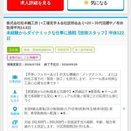
求人詳細を見る
気になる
株式会社松本鐵工所 | <工場見学＆会社説明会あり>20～30代活躍中／有休
取得平均14.8日
未経験からダイナミックな仕事に挑戦【技術スタッフ】年休122
日
正社員
職種・業種未経験OK
学歴不問
第二新卒歓迎
女性のおしごと掲載中
情報更新日：2026/07/28
終了予定日：
2026/09/28
【手厚いフォローあり】巨大な機械の「メンテナンス」、または
自社工場での「製造・加工」を担当します。スケール感＆特殊な
仕事内容
工具に心躍る仕事です！
【異業種からの転職者も活躍中】■35歳以下 ■要普免 ★チーム作
業で未経験でも安心 ★マニュアル完備／現場ごとの応用力も身に
対象と
つく
なる方
全国8拠点募集(苫小牧/釧路/八戸/石巻/勿来/埼玉/岐阜/岩国) 原
則、希望勤務地へ配属！ ■本…
勤務地
月給 192,800円～300,000円＋別途諸手当※経験、年齢、能力考
慮のうえ決定します。※試用期間(3か月)も条…
給与