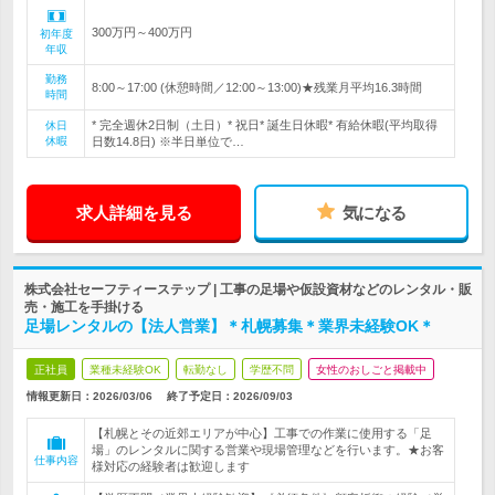
300万円～400万円
初年度
年収
勤務
8:00～17:00 (休憩時間／12:00～13:00)★残業月平均16.3時間
時間
* 完全週休2日制（土日）* 祝日* 誕生日休暇* 有給休暇(平均取得
休日
休暇
日数14.8日) ※半日単位で…
求人詳細を見る
気になる
株式会社セーフティーステップ | 工事の足場や仮設資材などのレンタル・販
売・施工を手掛ける
足場レンタルの【法人営業】＊札幌募集＊業界未経験OK＊
正社員
業種未経験OK
転勤なし
学歴不問
女性のおしごと掲載中
情報更新日：2026/03/06
終了予定日：
2026/09/03
【札幌とその近郊エリアが中心】工事での作業に使用する「足
場」のレンタルに関する営業や現場管理などを行います。★お客
仕事内容
様対応の経験者は歓迎します