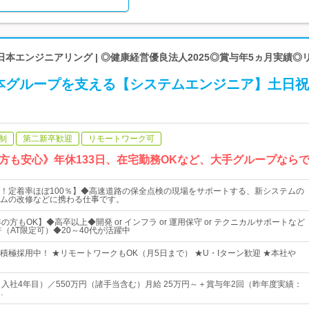
本エンジニアリング | ◎健康経営優良法人2025◎賞与年5ヵ月実績◎
本グループを支える【システムエンジニア】土日祝
制
第二新卒歓迎
リモートワーク可
方も安心》年休133日、在宅勤務OKなど、大手グループなら
！定着率ほぼ100％】◆高速道路の保全点検の現場をサポートする、新システムの
ムの改修などに携わる仕事です。
の方もOK】◆高卒以上◆開発 or インフラ or 運用保守 or テクニカルサポートなど
（AT限定可）◆20～40代が活躍中
積極採用中！ ★リモートワークもOK（月5日まで） ★U・Iターン歓迎 ★本社や
（入社4年目）／550万円（諸手当含む）月給 25万円～＋賞与年2回（昨年度実績：
…