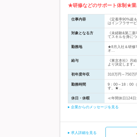
★研修などのサポート体制★業
仕事内容
《定着率90%超
はインフラサービ
対象となる方
《未経験&第二新
てスキルを身につ
勤務地
★8月入社＆研修
オ…
給与
《東京本社》月給
より決定します。
初年度年収
310万円～750万
勤務時間
9：00～18：
す。★…
休日・休暇
≪年間休日124日
企業からのメッセージを見る
求人詳細を見る