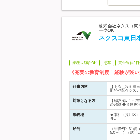
株式会社ネクスコ東日
ークOK
ネクスコ東日
業種未経験OK
急募
完全週休2日
《充実の教育制度！経験が浅い
仕事内容
【上流工程を担当
開発や既存システ
対象となる方
【経験浅め1～2年
の経験 ◆普通免許
勤務地
★本社（荒川区）
各…
給与
《年収例》31歳
5.0ヶ月）＋諸手