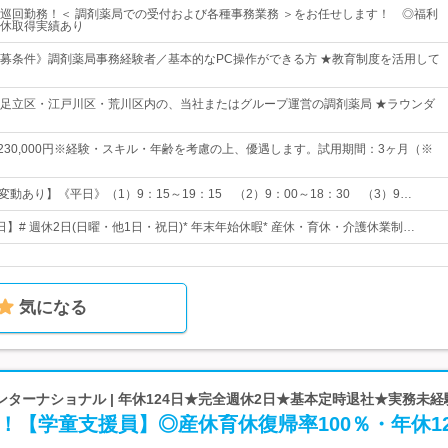
巡回勤務！＜ 調剤薬局での受付および各種事務業務 ＞をお任せします！ ◎福利
休取得実績あり
募条件》調剤薬局事務経験者／基本的なPC操作ができる方 ★教育制度を活用して
足立区・江戸川区・荒川区内の、当社またはグループ運営の調剤薬局 ★ラウンダ
円～230,000円※経験・スキル・年齢を考慮の上、優遇します。試用期間：3ヶ月（※
変動あり】《平日》（1）9：15～19：15 （2）9：00～18：30 （3）9…
2日】# 週休2日(日曜・他1日・祝日)* 年末年始休暇* 産休・育休・介護休業制…
気になる
ターナショナル | 年休124日★完全週休2日★基本定時退社★実務未
！【学童支援員】◎産休育休復帰率100％・年休12