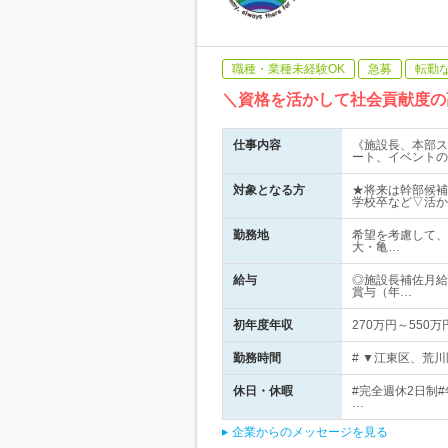
職種・業種未経験OK
急募
転勤
＼資格を活かして社会貢献度の
仕事内容
《施設長、本部ス
ート、イベントの
対象となる方
★将来は幹部候補
学校卒など▽活か
勤務地
希望を考慮して、
大・亀…
給与
◎施設長補佐月給2
賞与（年…
初年度年収
270万円～550万
勤務時間
# ▼江東区、荒川区
休日・休暇
#完全週休2日制#
…
企業からのメッセージを見る