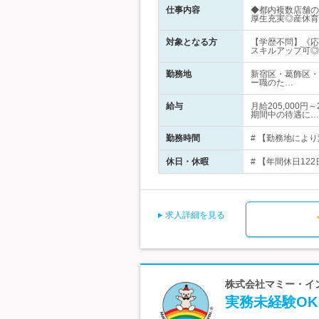
仕事内容
◆都内複数店舗の
厚生充実◎産休育
対象となる方
【学歴不問】《応
スキルアップ可◎
勤務地
新宿区・葛飾区・
ー職のた…
給与
月給205,000
期間中の待遇に…
勤務時間
# 【勤務地により
休日・休暇
# 【年間休日12
求人詳細を見る
株式会社マミー・イン
実務未経験OK