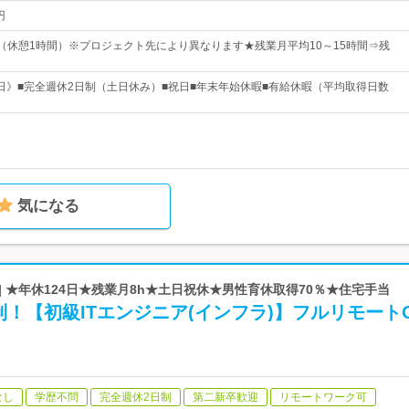
円
：45（休憩1時間）※プロジェクト先により異なります★残業月平均10～15時間⇒残
24日》■完全週休2日制（土日休み）■祝日■年末年始休暇■有給休暇（平均取得日数
気になる
| ★年休124日★残業月8h★土日祝休★男性育休取得70％★住宅手当
！【初級ITエンジニア(インフラ)】フルリモート
なし
学歴不問
完全週休2日制
第二新卒歓迎
リモートワーク可