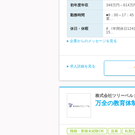
初年度年収
349万円～614万
勤務時間
■9：00～17
業…
休日・休暇
# 《年間休日1
15…
企業からのメッセージを見る
求人詳細を見る
株式会社ツリーベル 
万全の教育体制
職種・業種未経験OK
急募
転勤