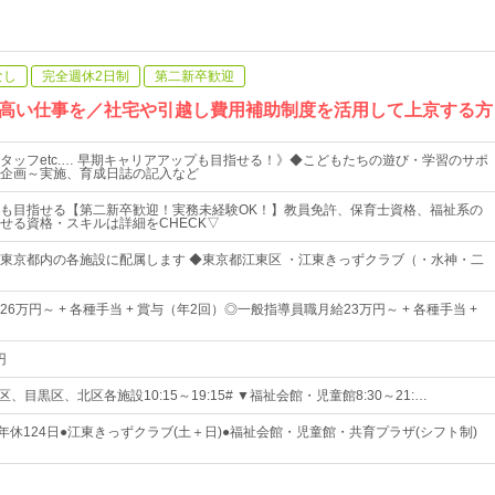
なし
完全週休2日制
第二新卒歓迎
高い仕事を／社宅や引越し費用補助制度を活用して上京する方も
タッフetc.… 早期キャリアアップも目指せる！》◆こどもたちの遊び・学習のサポ
企画～実施、育成日誌の記入など
も目指せる【第二新卒歓迎！実務未経験OK！】教員免許、保育士資格、福祉系の
せる資格・スキルは詳細をCHECK▽
東京都内の各施設に配属します ◆東京都江東区 ・江東きっずクラブ（・水神・二
6万円～ + 各種手当 + 賞与（年2回）◎一般指導員職月給23万円～ + 各種手当 +
円
、目黒区、北区各施設10:15～19:15# ▼福祉会館・児童館8:30～21:…
年休124日●江東きっずクラブ(土＋日)●福祉会館・児童館・共育プラザ(シフト制)