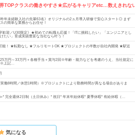
界TOPクラスの働きやすさ★広がるキャリアetc…数えきれな
＆昨年未経験入社の先輩63名》オリジナルの2ヵ月導入研修で安心スタート◎ まず
スの簡単な業務からお任せ！
卒歓迎／U30限定》★初めての転職も応援！「ITに挑戦したい」「エンジニアとし
けたい」育成実績豊富な当社なら叶う！
可能！ ★転勤なし ★フルリモートOK ★プロジェクトの半数が自社内開発 ★駅近
25万円～33万円＋各種手当＋賞与2回※年齢・能力などを考慮のうえ、当社規定に
※上記…
円
00（実働8時間／休憩1時間）※プロジェクトにより勤務時間が異なる場合がありま
≫* 完全週休2日制（土日休み）* 祝日* 年末年始休暇* 夏季休暇* 有給休暇（…
気になる