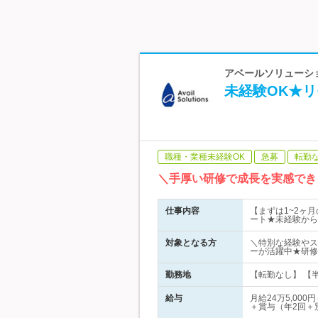
アベールソリューション
未経験OK★リ
職種・業種未経験OK
急募
転勤
＼手厚い研修で成長を実感でき
仕事内容
【まずは1~2ヶ
ート★未経験から
対象となる方
＼特別な経験やス
ーが活躍中★研修
勤務地
【転勤なし】 【
給与
月給24万5,0
＋賞与（年2回＋