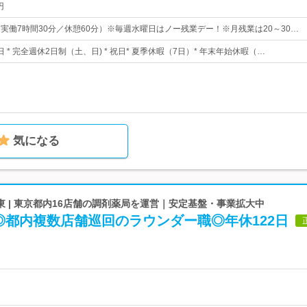
円
0（実働7時間30分／休憩60分）※毎週水曜日はノー残業デー！※月残業は20～30…
日 * 完全週休2日制（土、日) * 祝日* 夏季休暇（7日）* 年末年始休暇（…
気になる
 | 東京都内16店舗の調剤薬局を運営｜安定基盤・事業拡大中
◎都内複数店舗巡回のラウンダー職◎年休122日