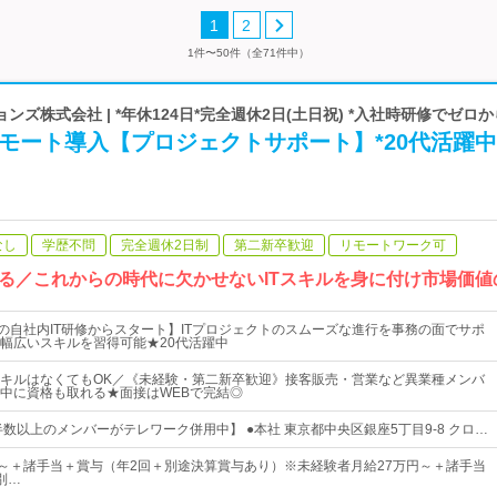
1
2
1件〜50件（全71件中）
ズ株式会社 | *年休124日*完全週休2日(土日祝) *入社時研修でゼロ
モート導入【プロジェクトサポート】*20代活躍中
なし
学歴不問
完全週休2日制
第二新卒歓迎
リモートワーク可
る／これからの時代に欠かせないITスキルを身に付け市場価値
月の自社内IT研修からスタート】ITプロジェクトのスムーズな進行を事務の面でサポ
幅広いスキルを習得可能★20代活躍中
キルはなくてもOK／《未経験・第二新卒歓迎》接客販売・営業など異業種メンバ
中に資格も取れる★面接はWEBで完結◎
半数以上のメンバーがテレワーク併用中】 ●本社 東京都中央区銀座5丁目9-8 クロ…
00円～＋諸手当＋賞与（年2回＋別途決算賞与あり）※未経験者月給27万円～＋諸手当
別…