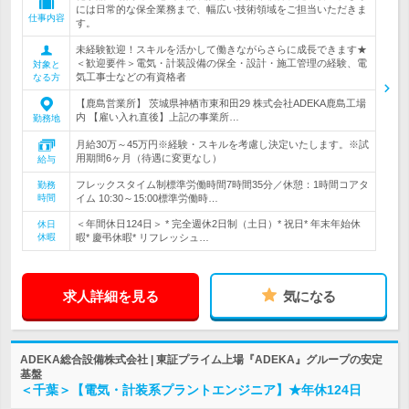
には日常的な保全業務まで、幅広い技術領域をご担当いただきま
仕事内容
す。
未経験歓迎！スキルを活かして働きながらさらに成長できます★
＜歓迎要件＞電気・計装設備の保全・設計・施工管理の経験、電
対象と
気工事士などの有資格者
なる方
【鹿島営業所】 茨城県神栖市東和田29 株式会社ADEKA鹿島工場
内 【雇い入れ直後】上記の事業所…
勤務地
月給30万～45万円※経験・スキルを考慮し決定いたします。※試
用期間6ヶ月（待遇に変更なし）
給与
フレックスタイム制標準労働時間7時間35分／休憩：1時間コアタ
勤務
時間
イム 10:30～15:00標準労働時…
＜年間休日124日＞ * 完全週休2日制（土日）* 祝日* 年末年始休
休日
休暇
暇* 慶弔休暇* リフレッシュ…
求人詳細を見る
気になる
ADEKA総合設備株式会社 | 東証プライム上場『ADEKA』グループの安定
基盤
＜千葉＞【電気・計装系プラントエンジニア】★年休124日