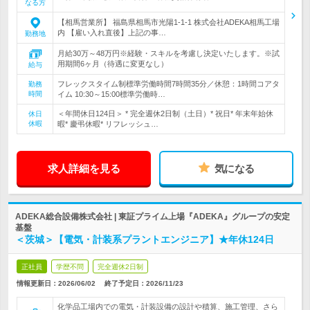
なる方
【相馬営業所】 福島県相馬市光陽1-1-1 株式会社ADEKA相馬工場
内 【雇い入れ直後】上記の事…
勤務地
月給30万～48万円※経験・スキルを考慮し決定いたします。※試
用期間6ヶ月（待遇に変更なし）
給与
フレックスタイム制標準労働時間7時間35分／休憩：1時間コアタ
勤務
時間
イム 10:30～15:00標準労働時…
＜年間休日124日＞ * 完全週休2日制（土日）* 祝日* 年末年始休
休日
休暇
暇* 慶弔休暇* リフレッシュ…
求人詳細を見る
気になる
ADEKA総合設備株式会社 | 東証プライム上場『ADEKA』グループの安定
基盤
＜茨城＞【電気・計装系プラントエンジニア】★年休124日
正社員
学歴不問
完全週休2日制
情報更新日：2026/06/02
終了予定日：
2026/11/23
化学品工場内での電気・計装設備の設計や積算、施工管理、さら