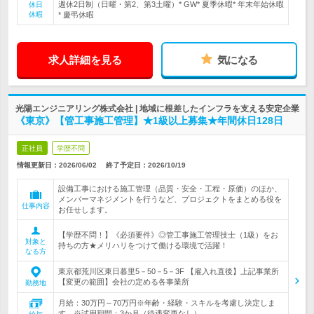
週休2日制（日曜・第2、第3土曜）* GW* 夏季休暇* 年末年始休暇
休日
休暇
* 慶弔休暇
求人詳細を見る
気になる
光陽エンジニアリング株式会社 | 地域に根差したインフラを支える安定企業
《東京》【管工事施工管理】★1級以上募集★年間休日128日
正社員
学歴不問
情報更新日：2026/06/02
終了予定日：
2026/10/19
設備工事における施工管理（品質・安全・工程・原価）のほか、
メンバーマネジメントを行うなど、プロジェクトをまとめる役を
仕事内容
お任せします。
【学歴不問！】《必須要件》◎管工事施工管理技士（1級）をお
対象と
持ちの方★メリハリをつけて働ける環境で活躍！
なる方
東京都荒川区東日暮里5－50－5－3F 【雇入れ直後】上記事業所
【変更の範囲】会社の定める各事業所
勤務地
月給：30万円～70万円※年齢・経験・スキルを考慮し決定しま
す。※試用期間：3か月（待遇変更なし）