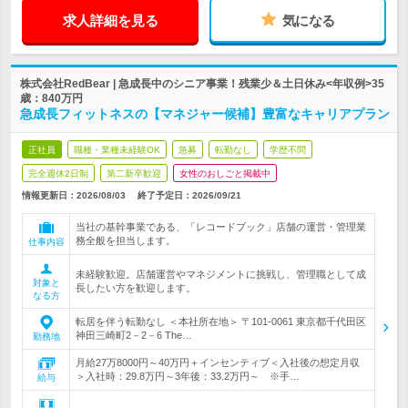
求人詳細を見る
気になる
株式会社RedBear | 急成長中のシニア事業！残業少＆土日休み<年収例>35
歳：840万円
急成長フィットネスの【マネジャー候補】豊富なキャリアプラン
正社員
職種・業種未経験OK
急募
転勤なし
学歴不問
完全週休2日制
第二新卒歓迎
女性のおしごと掲載中
情報更新日：2026/08/03
終了予定日：
2026/09/21
当社の基幹事業である、「レコードブック」店舗の運営・管理業
務全般を担当します。
仕事内容
未経験歓迎。店舗運営やマネジメントに挑戦し、管理職として成
対象と
長したい方を歓迎します。
なる方
転居を伴う転勤なし ＜本社所在地＞ 〒101-0061 東京都千代田区
神田三崎町2－2－6 The…
勤務地
月給27万8000円～40万円＋インセンティブ＜入社後の想定月収
＞入社時：29.8万円～3年後：33.2万円～ ※手…
給与