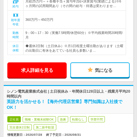
月給25万円～＋各種手当＋賞与年2回+決算賞与(業績による)※6
ヶ月間の試用期間あり（その間の給与・待遇は変わりませ…
給与
360万円～450万円
初年度
年収
9：00～17：30（実働7.5時間/休憩60分）※平均残業時間20時間/
勤務
時間
月
◆週休2日制（土日休み）※月1日程度土曜出勤があります（土曜
休日
休暇
の出勤日に有休をあてている社員も多数いま…
求人詳細を見る
気になる
シノン電気産業株式会社 | 土日祝休み・年間休日128日以上・残業月平均20
時間以内
英語力を活かせる！【海外代理店営業】専門知識は入社後で
OK！
正社員
職種・業種未経験OK
急募
転勤なし
学歴不問
完全週休2日制
第二新卒歓迎
情報更新日：2026/07/28
終了予定日：
2026/08/31