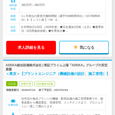
360万円～360万円
初年度
年収
1ヶ月単位の変形労働時間制（週平均38時間45分／1日7時間45
勤務
時間
分）# 【 シフト例 】* 09：0…
# 年間休日120日（2026年度）◆完全週休2日制（土日）◆夏季休
休日
休暇
日（9日間連続休暇）◆冬季休日◆…
求人詳細を見る
気になる
ADEKA総合設備株式会社 | 東証プライム上場『ADEKA』グループの安定
基盤
＜東京＞【プラントエンジニア（機械設備の設計、施工管理）】
正社員
学歴不問
完全週休2日制
情報更新日：2026/07/14
終了予定日：
2027/01/04
化学品や食品プラントの機械・配管設備の施工管理業務です。顧
客提案から機器選定、現場管理、メンテナンスまで、プロジェク
仕事内容
トに一貫して携わります。