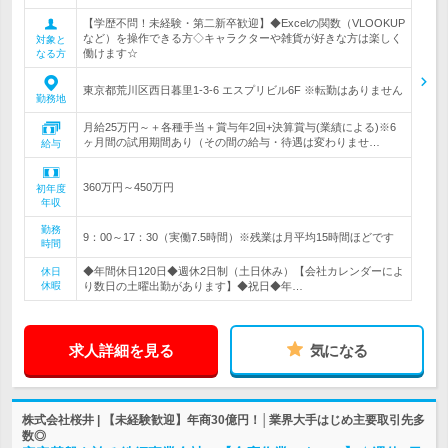
【学歴不問！未経験・第二新卒歓迎】◆Excelの関数（VLOOKUP
など）を操作できる方◇キャラクターや雑貨が好きな方は楽しく
対象と
働けます☆
なる方
東京都荒川区西日暮里1-3-6 エスプリビル6F ※転勤はありません
勤務地
月給25万円～＋各種手当＋賞与年2回+決算賞与(業績による)※6
ヶ月間の試用期間あり（その間の給与・待遇は変わりませ…
給与
360万円～450万円
初年度
年収
勤務
9：00～17：30（実働7.5時間）※残業は月平均15時間ほどです
時間
◆年間休日120日◆週休2日制（土日休み）【会社カレンダーによ
休日
休暇
り数日の土曜出勤があります】◆祝日◆年…
求人詳細を見る
気になる
株式会社桜井 | 【未経験歓迎】年商30億円！│業界大手はじめ主要取引先多
数◎