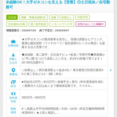
未経験OK！大手ゼネコンを支える【営業】◎土日祝休／在宅勤
務可
正社員
職種・業種未経験OK
急募
転勤なし
学歴不問
完全週休2日制
第二新卒歓迎
リモートワーク可
女性のおしごと掲載中
情報更新日：2026/07/29
終了予定日：
2026/09/07
★大手ゼネコンの既存顧客を担当し、現場の課題をヒアリング。
最適な建設資材（ワイヤロープ／仮設資材のレンタル商品）を提
仕事内容
案する法人営業です。
◆未経験・第二新卒・正社員デビュー歓迎／学歴不問◆異業種か
ら“手に職”をつけて成長したい方を、約1年の研修で育てます！
対象と
20~30代活躍中◎
なる方
＼転勤なし！西日暮里駅より徒歩3分／ 東京都荒川区西日暮里5-
5-2 第二宝生ビル1・2階（本社）
勤務地
■月給25.5万円～40.5万円＋各種手当＋賞与（昨年度実績年3回）
＋残業代※上記はあくまで最低保証額です。※スキル…
給与
300万円～600万円
初年度
年収
# ＼残業は月平均20時間程度／9:00～18:00（所定労働時間8時間
勤務
時間
休憩60分）★上長と相談し…