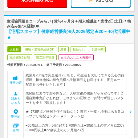
生活協同組合コープみらい | 賞与4ヶ月分＋期末感謝金＊完休2日(土日)＊積
み込み無*未経験OK
【宅配スタッフ】健康経営優良法人2026認定★20～40代活躍中
★
正社員
職種・業種未経験OK
急募
転勤なし
学歴不問
完全週休2日制
第二新卒歓迎
女性のおしごと掲載中
情報更新日：2026/07/14
終了予定日：
2026/08/27
残業月20h程で完全週休2日制と、私生活も大切にできる安心の好
環境！担当地域の組合員様へ生協商品をお届けする、固定ルート
仕事内容
配送をお任せいたします！
未経験歓迎で学歴不問など、人柄重視の採用だから安心です！普
通自動車免許があれば、これまでの経験は一切問わず新しいスタ
対象と
ートを全力で応援します！
なる方
★【73拠点／転居を伴う異動なし】東京・千葉・埼玉にある各コ
ープデリ宅配センター ★U・Iターン歓…
勤務地
■35歳以上の方／月給24万1,700円以上■30歳以上の方／月給23万
8,700円以上■22歳以上の方／月給23万…
給与