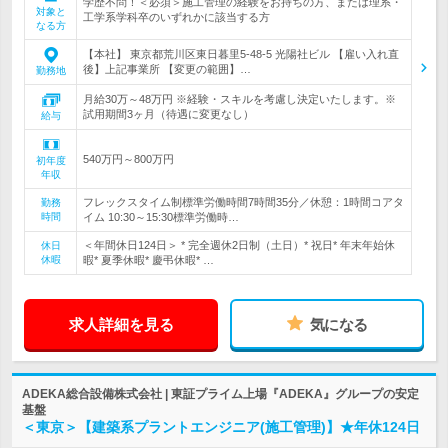
学歴不問！＜必須＞施工管理の経験をお持ちの方、または理系・
対象と
工学系学科卒のいずれかに該当する方
なる方
【本社】 東京都荒川区東日暮里5-48-5 光陽社ビル 【雇い入れ直
後】上記事業所 【変更の範囲】…
勤務地
月給30万～48万円 ※経験・スキルを考慮し決定いたします。※
試用期間3ヶ月（待遇に変更なし）
給与
540万円～800万円
初年度
年収
フレックスタイム制標準労働時間7時間35分／休憩：1時間コアタ
勤務
時間
イム 10:30～15:30標準労働時…
＜年間休日124日＞ * 完全週休2日制（土日）* 祝日* 年末年始休
休日
休暇
暇* 夏季休暇* 慶弔休暇* …
求人詳細を見る
気になる
ADEKA総合設備株式会社 | 東証プライム上場『ADEKA』グループの安定
基盤
＜東京＞【建築系プラントエンジニア(施工管理)】★年休124日