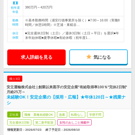
380万円～420万円
初年度
年収
※基本勤務時間（浦安行徳事業所を除く）■7:00～16:00（実働8
勤務
時間
時間／休憩1時間）※芝浦・東糀谷…
■完全週休2日制（土日）／週休3日制（土日＋平日）を選択■年
休日
休暇
末年始休暇■夏季休暇■有給休暇（初年度1…
求人詳細を見る
気になる
残り3日
安立運輸株式会社 | 創業以来黒字の安定企業*有給取得率100％*完休2日制*
月給25万～
未経験OK！安定企業の【採用・広報】★年休120日～★残業ナ
シ
正社員
職種・業種未経験OK
急募
転勤なし
学歴不問
完全週休2日制
第二新卒歓迎
女性のおしごと掲載中
情報更新日：2026/07/23
終了予定日：
2026/08/10