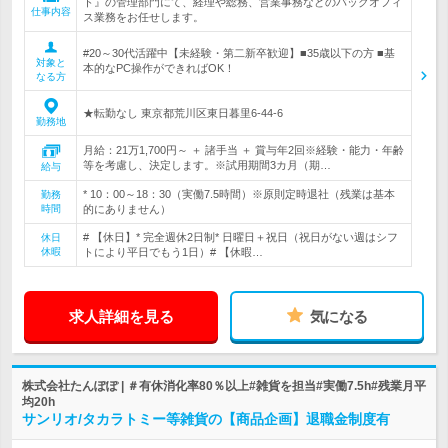
ト』の管理部門にて、経理や総務、営業事務などのバックオフィ
仕事内容
ス業務をお任せします。
#20～30代活躍中【未経験・第二新卒歓迎】■35歳以下の方 ■基
対象と
本的なPC操作ができればOK！
なる方
★転勤なし 東京都荒川区東日暮里6-44-6
勤務地
月給：21万1,700円～ ＋ 諸手当 ＋ 賞与年2回※経験・能力・年齢
等を考慮し、決定します。※試用期間3カ月（期…
給与
* 10：00～18：30（実働7.5時間）※原則定時退社（残業は基本
勤務
時間
的にありません）
# 【休日】* 完全週休2日制* 日曜日＋祝日（祝日がない週はシフ
休日
休暇
トにより平日でもう1日）# 【休暇…
求人詳細を見る
気になる
株式会社たんぽぽ | ＃有休消化率80％以上#雑貨を担当#実働7.5h#残業月平
均20h
サンリオ/タカラトミー等雑貨の【商品企画】退職金制度有