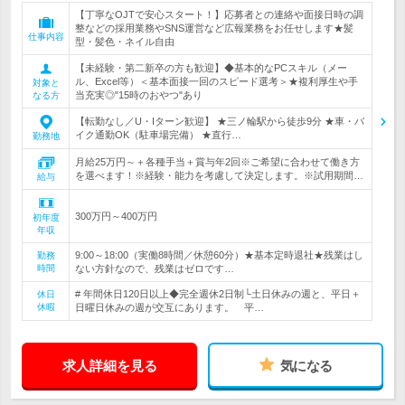
【丁寧なOJTで安心スタート！】応募者との連絡や面接日時の調
整などの採用業務やSNS運営など広報業務をお任せします★髪
仕事内容
型・髪色・ネイル自由
【未経験・第二新卒の方も歓迎】◆基本的なPCスキル（メー
ル、Excel等）＜基本面接一回のスピード選考＞★複利厚生や手
対象と
当充実◎"15時のおやつ"あり
なる方
【転勤なし／U・Iターン歓迎】 ★三ノ輪駅から徒歩9分 ★車・バ
イク通勤OK（駐車場完備） ★直行…
勤務地
月給25万円～＋各種手当＋賞与年2回※ご希望に合わせて働き方
を選べます！※経験・能力を考慮して決定します。※試用期間…
給与
300万円～400万円
初年度
年収
9:00～18:00（実働8時間／休憩60分）★基本定時退社★残業はし
勤務
時間
ない方針なので、残業はゼロです…
# 年間休日120日以上◆完全週休2日制└土日休みの週と、平日＋
休日
休暇
日曜日休みの週が交互にあります。 平…
求人詳細を見る
気になる