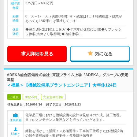
375万円～600万円
初年度
年収
8：30～17：30（実働8時間）# ＜残業は1日１時間程度＞残業が
勤務
時間
あっても18時半には退社していま…
◆完全週休2日制(土日休み)◆年末年始休暇(5日間)◆リフレッシ
休日
休暇
ュ休暇(有休より取得可)◆有給休暇(…
求人詳細を見る
気になる
ADEKA総合設備株式会社 | 東証プライム上場『ADEKA』グループの安定
基盤
＜福島＞【機械設備系プラントエンジニア】★年休124日
正社員
学歴不問
完全週休2日制
情報更新日：2026/06/16
終了予定日：
2026/11/23
化学品工場における機械設備の設計や見積りの作成、施工管理、
日々のメンテナンス業務などを担っていただきます。
仕事内容
経験を活かして活躍！＜必須要件＞工事施工管理または機械設備
対象と
の保全業務経験＜歓迎要件＞各種資格保有者