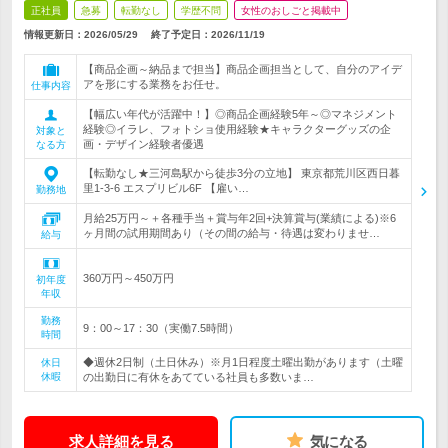
正社員
急募
転勤なし
学歴不問
女性のおしごと掲載中
情報更新日：2026/05/29
終了予定日：
2026/11/19
【商品企画～納品まで担当】商品企画担当として、自分のアイデ
アを形にする業務をお任せ。
仕事内容
【幅広い年代が活躍中！】◎商品企画経験5年～◎マネジメント
経験◎イラレ、フォトショ使用経験★キャラクターグッズの企
対象と
画・デザイン経験者優遇
なる方
【転勤なし★三河島駅から徒歩3分の立地】 東京都荒川区西日暮
里1-3-6 エスプリビル6F 【雇い…
勤務地
月給25万円～＋各種手当＋賞与年2回+決算賞与(業績による)※6
ヶ月間の試用期間あり（その間の給与・待遇は変わりませ…
給与
360万円～450万円
初年度
年収
勤務
9：00～17：30（実働7.5時間）
時間
◆週休2日制（土日休み）※月1日程度土曜出勤があります（土曜
休日
休暇
の出勤日に有休をあてている社員も多数いま…
求人詳細を見る
気になる