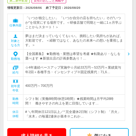
第二新卒歓迎
女性のおしごと掲載中
情報更新日：2026/08/06
終了予定日：
2026/08/20
「いつか独立したい」 「いつか自分の店を持ちたい」その"いつ
か"を現実にする場所です。＜研修店舗で同期と一緒に1ヵ月学ぶ
仕事内容
ことからスタート！＞
夢はまだ決まっていなくてもいい。 挑戦したい気持ちがあれば、
大歓迎です。 ＜経験ではなく、あなたの未来への想いを重視しま
対象と
す。＞
なる方
【全国募集】 ★勤務地・業態は希望を考慮 ★転勤あり・なしを
選べます ★新規出店の計画多数あり！…
勤務地
☆4年連続ベースアップ実施中☆月給33万円～53万円＋業績賞与
年2回＋各種手当・インセンティブ※固定残業代：71,6…
給与
400万円～700万円
初年度
年収
シフト制（実働8時間/休憩1時間）★残業時間は月平均28時
勤務
時間
間！ 働きやすさの向上を更に目指しています…
# ＼年間休日121日以上／* 完全週休2日制（シフト制）「月火」
休日
休暇
「水木」の毎週2連休が基本※これか…
求人詳細を見る
気になる