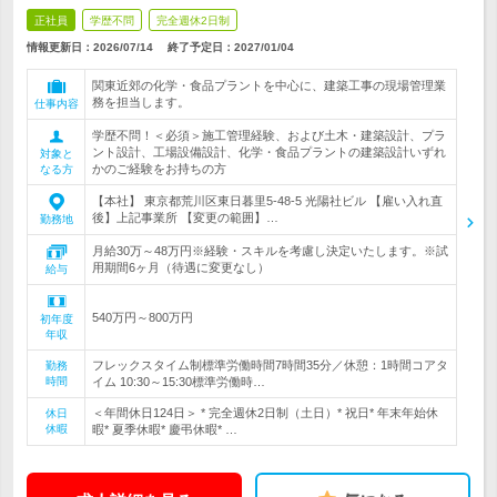
正社員
学歴不問
完全週休2日制
情報更新日：2026/07/14
終了予定日：
2027/01/04
関東近郊の化学・食品プラントを中心に、建築工事の現場管理業
務を担当します。
仕事内容
学歴不問！＜必須＞施工管理経験、および土木・建築設計、プラ
ント設計、工場設備設計、化学・食品プラントの建築設計いずれ
対象と
かのご経験をお持ちの方
なる方
【本社】 東京都荒川区東日暮里5-48-5 光陽社ビル 【雇い入れ直
後】上記事業所 【変更の範囲】…
勤務地
月給30万～48万円※経験・スキルを考慮し決定いたします。※試
用期間6ヶ月（待遇に変更なし）
給与
540万円～800万円
初年度
年収
フレックスタイム制標準労働時間7時間35分／休憩：1時間コアタ
勤務
時間
イム 10:30～15:30標準労働時…
＜年間休日124日＞ * 完全週休2日制（土日）* 祝日* 年末年始休
休日
休暇
暇* 夏季休暇* 慶弔休暇* …