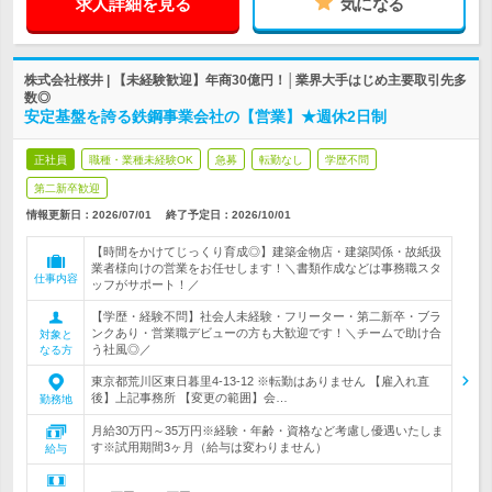
求人詳細を見る
気になる
株式会社桜井 | 【未経験歓迎】年商30億円！│業界大手はじめ主要取引先多
数◎
安定基盤を誇る鉄鋼事業会社の【営業】★週休2日制
正社員
職種・業種未経験OK
急募
転勤なし
学歴不問
第二新卒歓迎
情報更新日：2026/07/01
終了予定日：
2026/10/01
【時間をかけてじっくり育成◎】建築金物店・建築関係・故紙扱
業者様向けの営業をお任せします！＼書類作成などは事務職スタ
仕事内容
ッフがサポート！／
【学歴・経験不問】社会人未経験・フリーター・第二新卒・ブラ
ンクあり・営業職デビューの方も大歓迎です！＼チームで助け合
対象と
う社風◎／
なる方
東京都荒川区東日暮里4-13-12 ※転勤はありません 【雇入れ直
後】上記事務所 【変更の範囲】会…
勤務地
月給30万円～35万円※経験・年齢・資格など考慮し優遇いたしま
す※試用期間3ヶ月（給与は変わりません）
給与