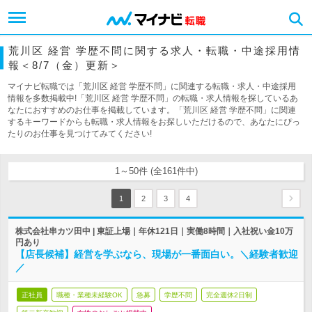
荒川区 経営 学歴不問に関する求人・転職・中途採用情
報＜8/7（金）更新＞
マイナビ転職では「荒川区 経営 学歴不問」に関連する転職・求人・中途採用
情報を多数掲載中!「荒川区 経営 学歴不問」の転職・求人情報を探しているあ
なたにおすすめのお仕事を掲載しています。「荒川区 経営 学歴不問」に関連
するキーワードからも転職・求人情報をお探しいただけるので、あなたにぴっ
たりのお仕事を見つけてみてください!
1～50件 (全161件中)
1
2
3
4
株式会社串カツ田中 | 東証上場｜年休121日｜実働8時間｜入社祝い金10万
円あり
【店長候補】経営を学ぶなら、現場が一番面白い。＼経験者歓迎
／
正社員
職種・業種未経験OK
急募
学歴不問
完全週休2日制