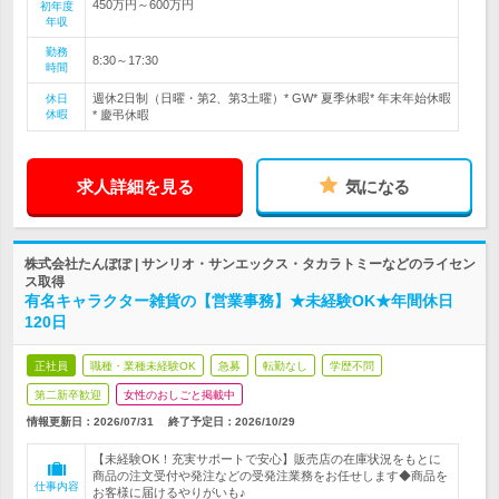
450万円～600万円
初年度
年収
勤務
8:30～17:30
時間
週休2日制（日曜・第2、第3土曜）* GW* 夏季休暇* 年末年始休暇
休日
休暇
* 慶弔休暇
求人詳細を見る
気になる
株式会社たんぽぽ | サンリオ・サンエックス・タカラトミーなどのライセン
ス取得
有名キャラクター雑貨の【営業事務】★未経験OK★年間休日
120日
正社員
職種・業種未経験OK
急募
転勤なし
学歴不問
第二新卒歓迎
女性のおしごと掲載中
情報更新日：2026/07/31
終了予定日：
2026/10/29
【未経験OK！充実サポートで安心】販売店の在庫状況をもとに
商品の注文受付や発注などの受発注業務をお任せします◆商品を
仕事内容
お客様に届けるやりがいも♪