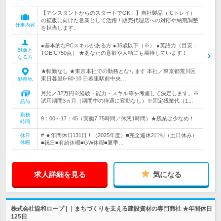
【アシスタントからのスタートでOK！】自社製品（ICトレイ）
の拡販に向けた営業として活躍！販売代理店への対応や納期調整
仕事内容
を担当します。
●基本的なPCスキルがある方 ●35歳以下（※） ●英語力（目安：
対象と
TOEIC750点） ★あなたの意欲や人柄にも期待しています！
なる方
★転勤なし ★東京本社での勤務となります 本社／東京都荒川区
東日暮里6-60-10 日暮里駅前中央…
勤務地
月給／32万円※経験・能力・スキル等を考慮して決定します。※
試用期間3ヵ月（期間中の待遇に変動なし）※固定残業代（1…
給与
勤務
9：00～17：45（実働7.75時間／休憩1時間）★残業は少なめ！
時間
# ★年間休日131日！（2025年度）■完全週休2日制（土日休み）
休日
休暇
■祝日■有給休暇■GW休暇■夏季…
求人詳細を見る
気になる
株式会社協和ロープ | ｜まちづくりを支える建設資材の専門商社 ★年間休日
125日