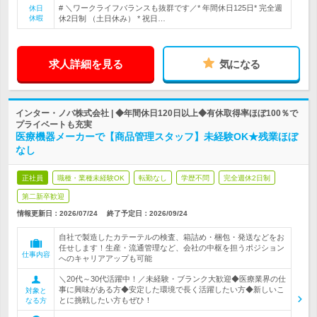
# ＼ワークライフバランスも抜群です／* 年間休日125日* 完全週
休日
休暇
休2日制 （土日休み） * 祝日…
求人詳細を見る
気になる
インター・ノバ株式会社 | ◆年間休日120日以上◆有休取得率ほぼ100％で
プライベートも充実
医療機器メーカーで【商品管理スタッフ】未経験OK★残業ほぼ
なし
正社員
職種・業種未経験OK
転勤なし
学歴不問
完全週休2日制
第二新卒歓迎
情報更新日：2026/07/24
終了予定日：
2026/09/24
自社で製造したカテーテルの検査、箱詰め・梱包・発送などをお
任せします！生産・流通管理など、会社の中枢を担うポジション
仕事内容
へのキャリアアップも可能
＼20代～30代活躍中！／未経験・ブランク大歓迎◆医療業界の仕
事に興味がある方◆安定した環境で長く活躍したい方◆新しいこ
対象と
とに挑戦したい方もぜひ！
なる方