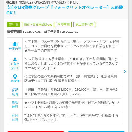
接1回》電話(027-346-1589)問い合わせもOK！
安心のJR貨物グループ【フォークリフトオペレーター】未経験
OK！
正社員
職種・業種未経験OK
学歴不問
第二新卒歓迎
情報更新日：2026/07/31
終了予定日：
2026/10/01
＼基本車内での仕事で体力的にも安心！ ／フォークリフトを運転
し、コンテナ貨物を貨車やトラックへ積み降ろす作業をお任せ！
仕事内容
★チームでの作業です
＼ 未経験歓迎・若手活躍中！ ／ ◆40歳以下の方 ◎面接1回！ま
ずはお会いしましょう！◎作業ダイヤが決まっているのでスケジ
対象と
ュールが組みやすい♪
なる方
ほぼ希望の拠点で勤務可能です！ 【隅田川営業所】 東京都荒川
区南千住４丁目1番1号 隅田川駅構内…
勤務地
【隅田川営業所】月給238,000円～260,000円＋諸手当＋賞与年2
回【熊谷営業所】月給206,000円～228…
給与
★シフト制※1ヵ月単位の変形労働時間制（週平均40時間以内）#
勤務
時間
～ シフト例 ～7時00分～18時0…
* 週休2日制* 有給休暇(付与10日～20日)※年間平均15日程度は消
休日
休暇
化いただいております。