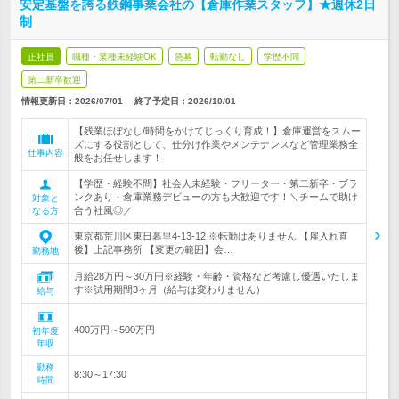
安定基盤を誇る鉄鋼事業会社の【倉庫作業スタッフ】★週休2日
制
正社員
職種・業種未経験OK
急募
転勤なし
学歴不問
第二新卒歓迎
情報更新日：2026/07/01
終了予定日：
2026/10/01
【残業ほぼなし/時間をかけてじっくり育成！】倉庫運営をスムー
ズにする役割として、仕分け作業やメンテナンスなど管理業務全
仕事内容
般をお任せします！
【学歴・経験不問】社会人未経験・フリーター・第二新卒・ブラ
ンクあり・倉庫業務デビューの方も大歓迎です！＼チームで助け
対象と
合う社風◎／
なる方
東京都荒川区東日暮里4-13-12 ※転勤はありません 【雇入れ直
後】上記事務所 【変更の範囲】会…
勤務地
月給28万円～30万円※経験・年齢・資格など考慮し優遇いたしま
す※試用期間3ヶ月（給与は変わりません）
給与
400万円～500万円
初年度
年収
勤務
8:30～17:30
時間