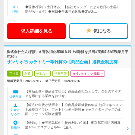
◆週休2日制（土日休み）【会社カレンダーにより数日の土曜出
休日
休暇
勤があります】◆祝日◆年末年始休暇◆GW休…
求人詳細を見る
気になる
株式会社たんぽぽ | ＃有休消化率80％以上#雑貨を担当#実働7.5h#残業月平
均20h
サンリオ/タカラトミー等雑貨の【商品企画】退職金制度有
正社員
急募
転勤なし
学歴不問
女性のおしごと掲載中
情報更新日：2026/07/17
終了予定日：
2026/10/15
【商品企画～納品まで担当】商品企画担当として、自分のアイデ
アを形にする業務をお任せ。
仕事内容
【幅広い年代が活躍中！】◎商品企画経験(5年以上)◎マネジメン
ト経験◎イラレ、フォトショ使用経験★キャラクターグッズの企
対象と
画・デザイン経験者優遇
なる方
【転勤なし★三河島駅から徒歩3分の立地】 東京都荒川区西日暮
里1-3-6 エスプリビル6F 【雇入…
勤務地