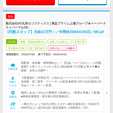
新着
株式会社NS丸和ロジスティクス | 東証プライム上場グループ★ペーパード
ライバーでもOK♪
【宅配スタッフ】月給32万円～／年間休日MAX156日／MCalf
正社員
職種・業種未経験OK
急募
転勤なし
学歴不問
完全週休2日制
第二新卒歓迎
女性のおしごと掲載中
情報更新日：2026/07/28
終了予定日：
2026/10/22
再配達・長距離・夜間運転なし！【生協『コープみらい』の宅配
業務】小型トラックだから安心♪軽自動車での宅配も導入中◆未
仕事内容
経験、女性も活躍中！
【普通免許（AT限定可）があればペーパードライバーでもOK】
未経験・第二新卒・フリーターも歓迎★家賃の65％会社負担の社
対象と
宅あり！U・Iターン歓迎
なる方
都内にあるいずれかの事業所 ◎転勤なし（希望を考慮して配属）
■東糀谷事業所／東京都大田区東糀谷5…
勤務地
＜働き方によって給与が異なります＞■完全週休2日／月給32万
8940円以上＋賞与年2回└固定残業代（55時間分／9万…
給与