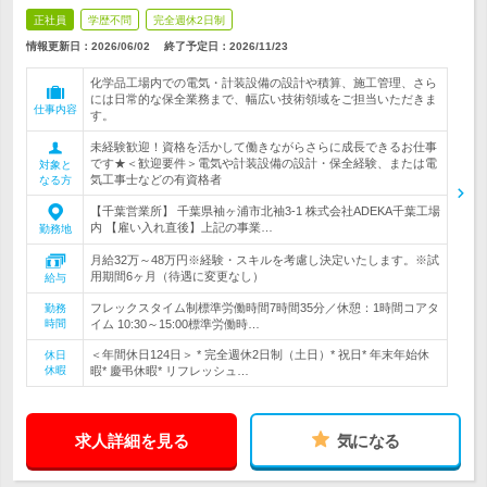
正社員
学歴不問
完全週休2日制
情報更新日：2026/06/02
終了予定日：
2026/11/23
化学品工場内での電気・計装設備の設計や積算、施工管理、さら
には日常的な保全業務まで、幅広い技術領域をご担当いただきま
仕事内容
す。
未経験歓迎！資格を活かして働きながらさらに成長できるお仕事
です★＜歓迎要件＞電気や計装設備の設計・保全経験、または電
対象と
気工事士などの有資格者
なる方
【千葉営業所】 千葉県袖ヶ浦市北袖3-1 株式会社ADEKA千葉工場
内 【雇い入れ直後】上記の事業…
勤務地
月給32万～48万円※経験・スキルを考慮し決定いたします。※試
用期間6ヶ月（待遇に変更なし）
給与
フレックスタイム制標準労働時間7時間35分／休憩：1時間コアタ
勤務
時間
イム 10:30～15:00標準労働時…
＜年間休日124日＞ * 完全週休2日制（土日）* 祝日* 年末年始休
休日
休暇
暇* 慶弔休暇* リフレッシュ…
求人詳細を見る
気になる