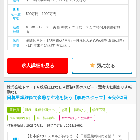
給与
500万円～1000万円
初年度
年収
8：00～17：00（実働8時間）※休憩：60分※時間外労働有無：
勤務
時間
有
年間休日数：128日週休2日制(土日祝休み)* GW休暇* 夏季休暇：
休日
休暇
4日* 年末年始休暇* 有給休…
求人詳細を見る
気になる
株式会社トマト | ★残業ほぼなし★面接1回のスピード選考★社割あり★転
勤なし
日暮里繊維街で多彩な生地を扱う【事務スタッフ】★完休2日
正社員
職種・業種未経験OK
急募
転勤なし
学歴不問
完全週休2日制
第二新卒歓迎
女性のおしごと掲載中
情報更新日：2026/07/31
終了予定日：
2026/10/01
【基本的なPCスキルがあればOK】日暮里繊維街の老舗『トマ