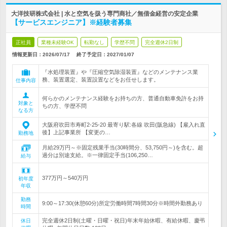
大洋技研株式会社 | 水と空気を扱う専門商社／無借金経営の安定企業
【サービスエンジニア】※経験者募集
正社員
業種未経験OK
転勤なし
学歴不問
完全週休2日制
情報更新日：2026/07/17
終了予定日：
2027/01/07
『水処理装置』や『圧縮空気除湿装置』などのメンテナンス業
務、装置選定、装置設置などをお任せします。
仕事内容
何らかのメンテナンス経験をお持ちの方、普通自動車免許をお持
対象と
ちの方、学歴不問
なる方
大阪府吹田市寿町2-25-20 最寄り駅:各線 吹田(阪急線) 【雇入れ直
後】上記事業所 【変更の…
勤務地
月給29万円～※固定残業手当(30時間分、53,750円～)を含む。超
過分は別途支給。※一律固定手当(106,250…
給与
377万円～540万円
初年度
年収
勤務
9:00～17:30(休憩60分)所定労働時間7時間30分※時間外勤務あり
時間
完全週休2日制(土曜・日曜・祝日)年末年始休暇、有給休暇、慶弔
休日