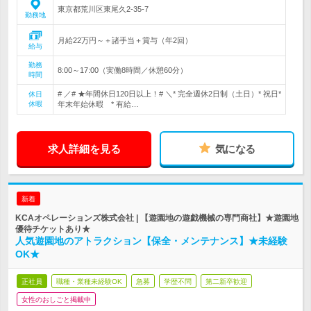
東京都荒川区東尾久2-35-7
勤務地
月給22万円～＋諸手当＋賞与（年2回）
給与
勤務
8:00～17:00（実働8時間／休憩60分）
時間
# ／# ★年間休日120日以上！# ＼* 完全週休2日制（土日）* 祝日*
休日
休暇
年末年始休暇 * 有給…
求人詳細を見る
気になる
新着
KCAオペレーションズ株式会社 | 【遊園地の遊戯機械の専門商社】★遊園地
優待チケットあり★
人気遊園地のアトラクション【保全・メンテナンス】★未経験
OK★
正社員
職種・業種未経験OK
急募
学歴不問
第二新卒歓迎
女性のおしごと掲載中