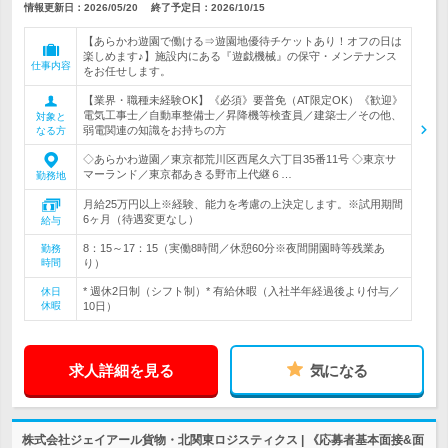
情報更新日：2026/05/20
終了予定日：
2026/10/15
【あらかわ遊園で働ける⇒遊園地優待チケットあり！オフの日は
楽しめます♪】施設内にある『遊戯機械』の保守・メンテナンス
仕事内容
をお任せします。
【業界・職種未経験OK】《必須》要普免（AT限定OK）《歓迎》
電気工事士／自動車整備士／昇降機等検査員／建築士／その他、
対象と
弱電関連の知識をお持ちの方
なる方
◇あらかわ遊園／東京都荒川区西尾久六丁目35番11号 ◇東京サ
マーランド／東京都あきる野市上代継６…
勤務地
月給25万円以上※経験、能力を考慮の上決定します。※試用期間
6ヶ月（待遇変更なし）
給与
8：15～17：15（実働8時間／休憩60分※夜間開園時等残業あ
勤務
時間
り）
* 週休2日制（シフト制）* 有給休暇（入社半年経過後より付与／
休日
休暇
10日）
求人詳細を見る
気になる
株式会社ジェイアール貨物・北関東ロジスティクス | 《応募者基本面接&面