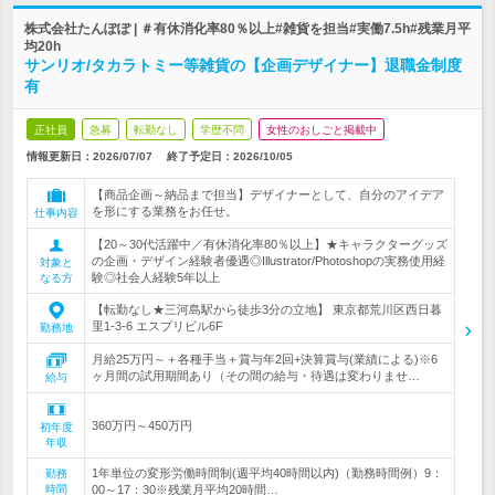
株式会社たんぽぽ | ＃有休消化率80％以上#雑貨を担当#実働7.5h#残業月平
均20h
サンリオ/タカラトミー等雑貨の【企画デザイナー】退職金制度
有
正社員
急募
転勤なし
学歴不問
女性のおしごと掲載中
情報更新日：2026/07/07
終了予定日：
2026/10/05
【商品企画～納品まで担当】デザイナーとして、自分のアイデア
を形にする業務をお任せ。
仕事内容
【20～30代活躍中／有休消化率80％以上】★キャラクターグッズ
の企画・デザイン経験者優遇◎Illustrator/Photoshopの実務使用経
対象と
験◎社会人経験5年以上
なる方
【転勤なし★三河島駅から徒歩3分の立地】 東京都荒川区西日暮
里1-3-6 エスプリビル6F
勤務地
月給25万円～＋各種手当＋賞与年2回+決算賞与(業績による)※6
ヶ月間の試用期間あり（その間の給与・待遇は変わりませ…
給与
360万円～450万円
初年度
年収
1年単位の変形労働時間制(週平均40時間以内)（勤務時間例）9：
勤務
時間
00～17：30※残業月平均20時間…