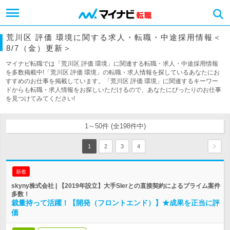
荒川区 評価 環境に関する求人・転職・中途採用情報＜
8/7（金）更新＞
マイナビ転職では「荒川区 評価 環境」に関連する転職・求人・中途採用情報
を多数掲載中!「荒川区 評価 環境」の転職・求人情報を探しているあなたにお
すすめのお仕事を掲載しています。「荒川区 評価 環境」に関連するキーワー
ドからも転職・求人情報をお探しいただけるので、あなたにぴったりのお仕事
を見つけてみてください!
1～50件 (全198件中)
1
2
3
4
新着
skyny株式会社 | 【2019年設立】大手SIerとの直接契約によるプライム案件
多数！
裁量持って活躍！【開発（フロントエンド）】★成果を正当に評
価