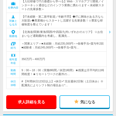
【入社研修でITの基礎から学べる】Web・スマホアプリ開発／イ
ンターネット通信などのインフラ業務に携わります＜未経験スタ
仕事内容
ートの先輩多数＞
【IT未経験・第二新卒歓迎／年齢不問】◆ITに興味がある方なら
大歓迎♪◆異業種からスタートし活躍する先輩多数！☆豊富な研
対象と
修制度を整えています！
なる方
【北海道/関東/東海/関西/中四国/九州いずれかのエリア】 ☆お住
まいなど通勤圏内を考慮し、配属先…
勤務地
＜関東エリア＞■未経験：月給235,000円～+各種手当+賞与年2回
■経験者：月給245,000円～+各種手当+賞与…
給与
350万円～400万円
初年度
年収
9：00～18：00（実働8時間／休憩1時間）★残業は月平均約11時
勤務
時間
間程度！★リモートワークの案件の…
# 【年間休日123日以上】<休日>* 完全週休2日制（土日休み）※
休日
休暇
配属先によりシフト制の場合あり*…
求人詳細を見る
気になる