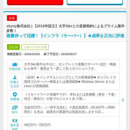
新着
skyny株式会社 | 【2019年設立】大手SIerとの直接契約によるプライム案件
多数！
裁量持って活躍！【インフラ（サーバー）】★成果を正当に評価
正社員
リモートワーク可
情報更新日：2026/03/20
終了予定日：
2026/09/17
大手SIer案件を中心に、オンプレミス基盤のサーバー設計・構築
から保守・運用まで一貫して担うポジションです。
仕事内容
《必須》■ インフラエンジニアとしての実務経験■ オンプレミス
環境でのサーバー構築または運用経験■ Windows Server または
対象と
Linux の実務経験
なる方
《リモートワーク実施中です》 本社または首都圏（東京・千葉・
埼玉・神奈川）の各プロジェクト先 ※勤…
勤務地
月給33万円～（一律手当含む）※固定残業代（55,547円～/30時
間分）を含み、超過分の残業代は別途支給します※試…
給与
400万円～700万円
初年度
年収