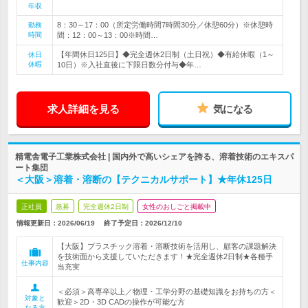
年収
8：30～17：00（所定労働時間7時間30分／休憩60分）※休憩時
勤務
時間
間：12：00～13：00※時間…
【年間休日125日】◆完全週休2日制（土日祝）◆有給休暇（1～
休日
休暇
10日）※入社直後に下限日数分付与◆年…
求人詳細を見る
気になる
精電舎電子工業株式会社 | 国内外で高いシェアを誇る、溶着技術のエキスパ
ート集団
＜大阪＞溶着・溶断の【テクニカルサポート】★年休125日
正社員
急募
完全週休2日制
女性のおしごと掲載中
情報更新日：2026/06/19
終了予定日：
2026/12/10
【大阪】プラスチック溶着・溶断技術を活用し、顧客の課題解決
を技術面から支援していただきます！★完全週休2日制★各種手
仕事内容
当充実
＜必須＞高専卒以上／物理・工学分野の基礎知識をお持ちの方＜
対象と
歓迎＞2D・3D CADの操作が可能な方
なる方