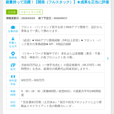
裁量持って活躍！【開発（フルスタック）】★成果を正当に評価
正社員
リモートワーク可
情報更新日：2026/03/20
終了予定日：
2026/09/17
フロント・バックエンド双方を担うWebアプリ開発で、設計から
実装まで一貫して携わります。
仕事内容
《必須》■ Webアプリ開発経験（5年以上目安）■ フロント・バ
対象と
ック双方の実務経験■ API・DB設計経験
なる方
《リモートワーク実施中です》 本社または首都圏（東京・千葉・
埼玉・神奈川）の各プロジェクト先 ※勤…
勤務地
月給50万円以上（一律手当含む）※固定残業代（99,375円～/40
時間分）を含み、超過分の残業代は別途支給します※…
給与
600万円～800万円
初年度
年収
9：30～18：30（実働8時間／休憩60分）※残業月平均10時間程
勤務
時間
度
* 完全週休2日制（土日休み）* 祝日※担当プロジェクトにより変
休日
休暇
動あり※クライアント先の勤務カレンダ…