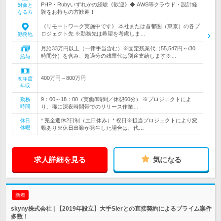
PHP・Rubyいずれかの経験《歓迎》◆ AWS等クラウド・設計経
対象と
験をお持ちの方歓迎！
なる方
《リモートワーク実施中です》 本社または首都圏（東京）の各プ
ロジェクト先 ※勤務先は希望を考慮しま…
勤務地
月給33万円以上（一律手当含む）※固定残業代（55,547円～/30
時間分）を含み、超過分の残業代は別途支給します※…
給与
400万円～800万円
初年度
年収
9：00～18：00（実働8時間／休憩60分） ※プロジェクトによ
勤務
時間
り、稀に深夜時間帯でのリリース作業…
* 完全週休2日制（土日休み）* 祝日※担当プロジェクトにより変
休日
休暇
動あり※休日出勤が発生した場合は、代…
求人詳細を見る
気になる
新着
skyny株式会社 | 【2019年設立】大手SIerとの直接契約によるプライム案件
多数！