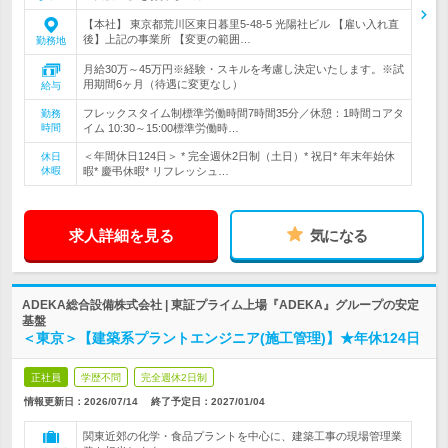
【本社】 東京都荒川区東日暮里5-48-5 光陽社ビル 【雇い入れ直
後】上記の事業所 【変更の範囲…
勤務地
月給30万～45万円※経験・スキルを考慮し決定いたします。※試
用期間6ヶ月（待遇に変更なし）
給与
フレックスタイム制標準労働時間7時間35分／休憩：1時間コアタ
勤務
時間
イム 10:30～15:00標準労働時…
＜年間休日124日＞ * 完全週休2日制（土日）* 祝日* 年末年始休
休日
休暇
暇* 慶弔休暇* リフレッシュ…
求人詳細を見る
気になる
ADEKA総合設備株式会社 | 東証プライム上場『ADEKA』グループの安定
基盤
＜東京＞【建築系プラントエンジニア(施工管理)】★年休124日
正社員
学歴不問
完全週休2日制
情報更新日：2026/07/14
終了予定日：
2027/01/04
関東近郊の化学・食品プラントを中心に、建築工事の現場管理業