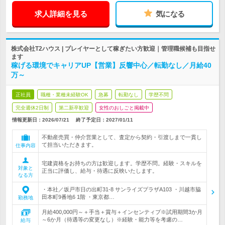
求人詳細を見る
気になる
株式会社T2ハウス | プレイヤーとして稼ぎたい方歓迎｜管理職候補も目指せ
ます
稼げる環境でキャリアUP【営業】反響中心／転勤なし／月給40
万～
正社員
職種・業種未経験OK
急募
転勤なし
学歴不問
完全週休2日制
第二新卒歓迎
女性のおしごと掲載中
情報更新日：2026/07/21
終了予定日：
2027/01/11
不動産売買・仲介営業として、査定から契約・引渡しまで一貫し
て担当いただきます。
仕事内容
宅建資格をお持ちの方は歓迎します。学歴不問。経験・スキルを
対象と
正当に評価し、給与・待遇に反映いたします。
なる方
・本社／坂戸市日の出町31-8 サンライズプラザA103 ・川越市脇
田本町9番地6 1階 ・東京都…
勤務地
月給400,000円～＋手当＋賞与＋インセンティブ※試用期間3か月
～6か月（待遇等の変更なし）※経験・能力等を考慮の…
給与