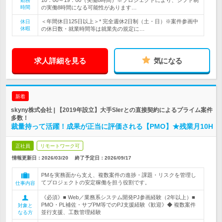
10：00～19：00（実働8時間）※プロジェクトにより、シフト制
勤務
時間
の実働8時間になる可能性があります…
＜年間休日125日以上＞* 完全週休2日制（土・日）※案件参画中
休日
休暇
の休日数・就業時間等は就業先の規定に…
求人詳細を見る
気になる
新着
skyny株式会社 | 【2019年設立】大手SIerとの直接契約によるプライム案件
多数！
裁量持って活躍！成果が正当に評価される【PMO】★残業月10H
正社員
リモートワーク可
情報更新日：2026/03/20
終了予定日：
2026/09/17
PMを実務面から支え、複数案件の進捗・課題・リスクを管理し
てプロジェクトの安定稼働を担う役割です。
仕事内容
《必須》■ Web／業務系システム開発PJ参画経験（2年以上）■
PMO・PL補佐・サブPM等でのPJ支援経験《歓迎》◆ 複数案件
対象と
並行支援、工数管理経験
なる方