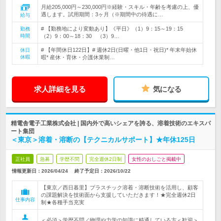
月給205,000円～230,000円※経験・スキル・年齢を考慮の上、優
遇します。試用期間：3ヶ月（※期間中の待遇に…
給与
# 【勤務地により変動あり】《平日》（1）9：15～19：15
勤務
時間
（2）9：00～18：30 （3）9…
# 【年間休日122日】# 週休2日(日曜・他1日・祝日)* 年末年始休
休日
休暇
暇* 産休・育休・介護休業制…
求人詳細を見る
気になる
精電舎電子工業株式会社 | 国内外で高いシェアを誇る、溶着技術のエキスパ
ート集団
＜東京＞溶着・溶断の【テクニカルサポート】★年休125日
正社員
急募
学歴不問
完全週休2日制
女性のおしごと掲載中
情報更新日：2026/04/24
終了予定日：
2026/10/22
【東京／西日暮里】プラスチック溶着・溶断技術を活用し、顧客
の課題解決を技術面から支援していただきます！★完全週休2日
仕事内容
制★各種手当充実
＜必須＞学歴不問／物理や力学の知識に精通している方＜歓迎＞