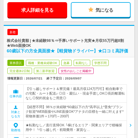
求人詳細を見る
気になる
新着
株式会社貴順 | ★未経験98％⇒手厚いサポート充実★月収55万円超8割
★Web面接OK
60歳以下の方全員面接★【軽貨物ドライバー】★口コミ高評価
業務委託
職種・業種未経験OK
急募
転勤なし
学歴不問
完全週休2日制
第二新卒歓迎
女性のおしごと掲載中
情報更新日：2026/07/21
終了予定日：
2026/09/07
【引っ越しサポート＆寮完備！最高月収124万円可】軽自動車で
の宅配・ルート配送♪ ◎日・週払い・現金手渡しOK◎長距離運転
仕事内容
なし◎契約祝金もご用意◎
【経歴不問】98％が未経験*60歳以下の方*高卒以上*普免*ブラン
ク歓迎*WEB面接やLINE面接OK*アナタの目標を一緒に叶えます*
対象と
荷物単価1件＝170円～200円
なる方
★転勤なし／直行直帰OK └稼げるエリア・関東エリアで積極採
用中！ └引っ越し代・初期費用・家賃な…
勤務地