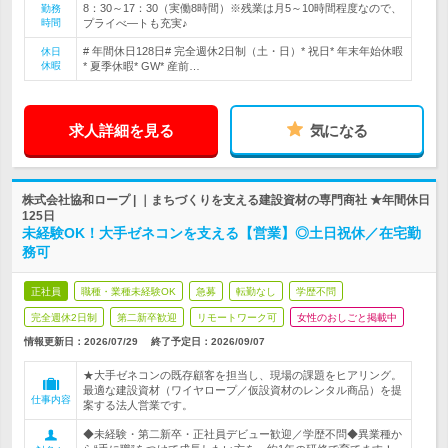
8：30～17：30（実働8時間）※残業は月5～10時間程度なので、
勤務
時間
プライべ―トも充実♪
# 年間休日128日# 完全週休2日制（土・日）* 祝日* 年末年始休暇
休日
休暇
* 夏季休暇* GW* 産前…
求人詳細を見る
気になる
株式会社協和ロープ | ｜まちづくりを支える建設資材の専門商社 ★年間休日
125日
未経験OK！大手ゼネコンを支える【営業】◎土日祝休／在宅勤
務可
正社員
職種・業種未経験OK
急募
転勤なし
学歴不問
完全週休2日制
第二新卒歓迎
リモートワーク可
女性のおしごと掲載中
情報更新日：2026/07/29
終了予定日：
2026/09/07
★大手ゼネコンの既存顧客を担当し、現場の課題をヒアリング。
最適な建設資材（ワイヤロープ／仮設資材のレンタル商品）を提
仕事内容
案する法人営業です。
◆未経験・第二新卒・正社員デビュー歓迎／学歴不問◆異業種か