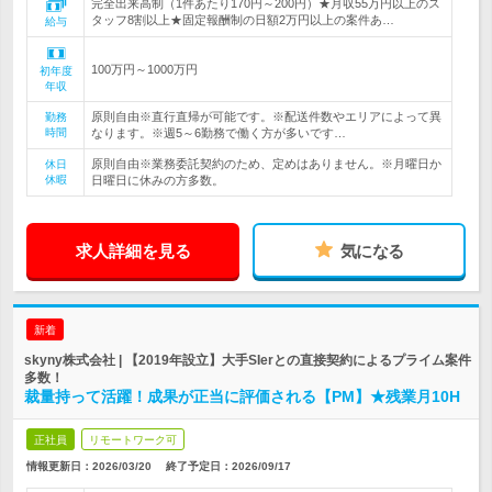
完全出来高制（1件あたり170円～200円）★月収55万円以上のス
タッフ8割以上★固定報酬制の日額2万円以上の案件あ…
給与
100万円～1000万円
初年度
年収
原則自由※直行直帰が可能です。※配送件数やエリアによって異
勤務
時間
なります。※週5～6勤務で働く方が多いです…
原則自由※業務委託契約のため、定めはありません。※月曜日か
休日
休暇
日曜日に休みの方多数。
求人詳細を見る
気になる
新着
skyny株式会社 | 【2019年設立】大手SIerとの直接契約によるプライム案件
多数！
裁量持って活躍！成果が正当に評価される【PM】★残業月10H
正社員
リモートワーク可
情報更新日：2026/03/20
終了予定日：
2026/09/17