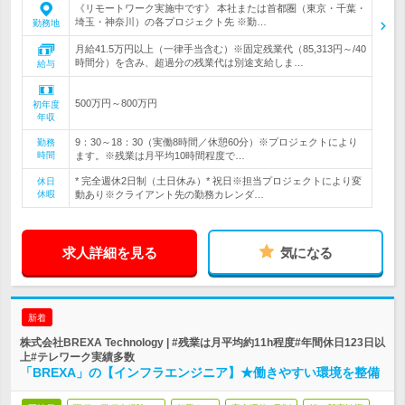
《リモートワーク実施中です》 本社または首都圏（東京・千葉・
埼玉・神奈川）の各プロジェクト先 ※勤…
勤務地
月給41.5万円以上（一律手当含む）※固定残業代（85,313円～/40
時間分）を含み、超過分の残業代は別途支給しま…
給与
500万円～800万円
初年度
年収
9：30～18：30（実働8時間／休憩60分）※プロジェクトにより
勤務
時間
ます。※残業は月平均10時間程度で…
* 完全週休2日制（土日休み）* 祝日※担当プロジェクトにより変
休日
休暇
動あり※クライアント先の勤務カレンダ…
求人詳細を見る
気になる
新着
株式会社BREXA Technology | #残業は月平均約11h程度#年間休日123日以
上#テレワーク実績多数
「BREXA」の【インフラエンジニア】★働きやすい環境を整備