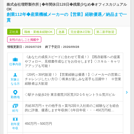
株式会社増野製作所 | ◆年間休日128日◆残業少なめ◆オフィスカジュアル
OK
創業112年◆産業機械メーカーの【営業】経験優遇／納品まで一
貫
正社員
職種・業種未経験OK
急募
完全週休2日制
第二新卒歓迎
女性のおしごと掲載中
情報更新日：2026/07/29
終了予定日：
2026/09/28
《あなたの成長スピードに合わせて育成！》【既存顧客への提案
やフォロー、見積書作成などをお任せします】◇スキル・キャリ
仕事内容
アアップも可能！
《20代～30代歓迎！》【営業経験は優遇！】◇メーカーの営業に
チャレンジしたい方◎ ◇将来が楽しみな若手も活躍中！ ※営業
対象と
経験者は大歓迎
なる方
◇駅チカ徒歩2分 東京都荒川区荒川2-1-5 セントラル荒川ビル
勤務地
月給30万円＋その他手当＋賞与2回※入社前のご経験などを総合
的に評価、優遇します年収例◇1年目年収・・・450万円程…
給与
450万円～500万円
初年度
年収