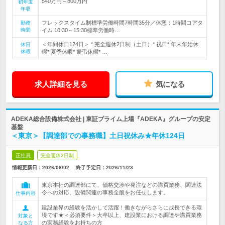
540万円～800万円
初年度
年収
フレックスタイム制標準労働時間7時間35分／休憩：1時間コアタ
勤務
時間
イム 10:30～15:30標準労働時…
＜年間休日124日＞ * 完全週休2日制（土日）* 祝日* 年末年始休
休日
休暇
暇* 夏季休暇* 慶弔休暇* …
求人詳細を見る
気になる
ADEKA総合設備株式会社 | 東証プライム上場『ADEKA』グループの安定
基盤
＜東京＞【調達部での事務職】土日祝休み★年休124日
正社員
完全週休2日制
情報更新日：2026/06/02
終了予定日：
2026/11/23
東京本社の調達部にて、価格交渉や発注などの購買業務、関連法
令への対応、設備関連の事務全般をお任せします。
仕事内容
建設業界の経験を活かして活躍！働きながらさらに成長できる環
境です★＜必須要件＞大卒以上、建設業における調達や購買業務
対象と
の実務経験をお持ちの方
なる方