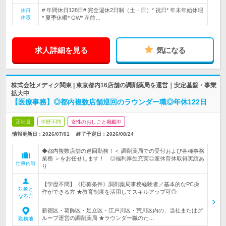
# 年間休日128日# 完全週休2日制（土・日）* 祝日* 年末年始休暇
休日
休暇
* 夏季休暇* GW* 産前…
求人詳細を見る
気になる
株式会社メディク関東 | 東京都内16店舗の調剤薬局を運営｜安定基盤・事業
拡大中
【医療事務】◎都内複数店舗巡回のラウンダー職◎年休122日
正社員
学歴不問
女性のおしごと掲載中
情報更新日：2026/07/01
終了予定日：
2026/08/24
◆都内複数店舗の巡回勤務！＜ 調剤薬局での受付および各種事務
業務 ＞をお任せします！ ◎福利厚生充実◎産休育休取得実績あ
仕事内容
り
【学歴不問】《応募条件》調剤薬局事務経験者／基本的なPC操
対象と
作ができる方 ★教育制度を活用してスキルアップ可◎
なる方
新宿区・葛飾区・足立区・江戸川区・荒川区内の、当社またはグ
ループ運営の調剤薬局 ★ラウンダー職のた…
勤務地