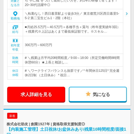
ら“手に職”をつけて成長したい方を、約1年の研修で育てます！
対象と
20~30代活躍中◎
なる方
＼転勤なし！西日暮里駅より徒歩3分／ 東京都荒川区西日暮里5-
5-2 第二宝生ビル1・2階（本社）
勤務地
■月給25.5万円～40.5万円＋各種手当＋賞与（昨年度実績年3回）
＋残業代※上記はあくまで最低保証額です。※スキル…
給与
300万円～600万円
初年度
年収
# ＼残業は月平均20時間程度／9:00～18:00（所定労働時間8時間
勤務
時間
休憩60分）★上長と相談し…
# ＼ワークライフバランスも抜群です／* 年間休日125日* 完全週
休日
休暇
休2日制 （土日休み） * 祝日…
求人詳細を見る
気になる
新着
株式会社助友 | 創業1927年 | 資格取得支援制度◎
【内装施工管理】土日祝休/お盆休みあり/残業10時間程度/面接1