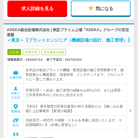
求人詳細を見る
気になる
ADEKA総合設備株式会社 | 東証プライム上場『ADEKA』グループの安定
基盤
＜東京＞【プラントエンジニア（機械設備の設計、施工管理）】
正社員
学歴不問
完全週休2日制
情報更新日：2026/07/14
終了予定日：
2027/01/04
化学品や食品プラントの機械・配管設備の施工管理業務です。顧
客提案から機器選定、現場管理、メンテナンスまで、プロジェク
仕事内容
トに一貫して携わります。
学歴不問！＜必須＞施工管理の経験をお持ちの方、または理系・
対象と
工学系学科卒のいずれかに該当する方
なる方
【本社】 東京都荒川区東日暮里5-48-5 光陽社ビル 【雇い入れ直
後】上記事業所 【変更の範囲】…
勤務地
月給30万～48万円 ※経験・スキルを考慮し決定いたします。※
試用期間3ヶ月（待遇に変更なし）
給与