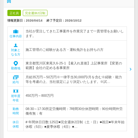
回
正社員
完全週休2日制
情報更新日：2026/04/14
終了予定日：
2026/10/12
当社が受注してきた工事案件を作業完了まで一貫管理をお願いし
ます。
仕事内容
施工管理のご経験がある方・運転免許をお持ちの方
対象と
なる方
東京都荒川区東尾久6-25-1 【雇入れ直後】上記事業所 【変更の
範囲】会社の定める各事業所
勤務地
月給35万円～50万円※一律手当30,000円/月を含む※経験・能力
等を考慮の上、当社規定により決定いたします。※試…
給与
450万円～800万円
初年度
年収
08:30～17:30所定労働時間：7時間30分休憩時間：90分時間外労
勤務
時間
働有無：有
# 年間休日日数:125日■完全週休2日制（土・日）■祝日■年末年始
休日
休暇
休暇（5日）■夏季休暇（4日）■…