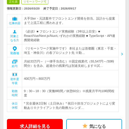
正社員
リモートワーク可
情報更新日：2026/03/20
終了予定日：
2026/09/17
大手SIer・元請案件でフロントエンド開発を担当。設計から提案
まで上流工程に携われます。
仕事内容
《必須》■ フロントエンド実務経験（3年以上目安）■
React/Vue/Next.js/Nuxtいずれかの実務経験 ■ TypeScript・API連
対象と
携開発経験
なる方
《リモートワーク実施中です》 本社または首都圏（東京・千葉・
埼玉・神奈川）の各プロジェクト先 ※勤…
勤務地
月給33万円～（一律手当含む）※固定残業代（55,547円～/30時
間分）を含み、超過分の残業代は別途支給します※試…
給与
400万円～800万円
初年度
年収
9：30～18：30（実働8時間／休憩60分）※残業月平均10時間程
勤務
時間
度
* 完全週休2日制（土日休み）* 祝日※担当プロジェクトにより変
休日
休暇
動あり※クライアント先の勤務カレンダ…
求人詳細を見る
気になる