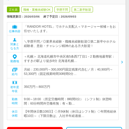
正社員
職種・業種未経験OK
学歴不問
第二新卒歓迎
情報更新日：2026/03/06
終了予定日：
2026/09/03
「RANDOR HOTEL」でホテル支配人＜マネージャー候補＞をお
任せいたします。
仕事内容
＼学歴不問／◎業界未経験・職種未経験歓迎◎第二新卒やホテル
対象と
経験者、意欲・チャレンジ精神のある方大歓迎！
なる方
＜札幌＞ 北海道札幌市中央区南5条西7丁目1－2 勤務地最寄駅：
すすきの駅より徒歩8分 北海道札幌…
勤務地
月給：230,000円～300,000円固定残業代含む／月：40,900円～
53,300円（固定残業時間30時間0分…
給与
350万円～800万円
初年度
年収
9:00～18:00 （所定労働時間：8時間0分）（シフト制）休憩時
勤務
時間
間：60分時間外労働有無：有＜勤…
【年間休日数108日】◇月9休制（休日はシフト制）◇年間有給休
休日
休暇
暇10日～（下限日数は、入社半年経過後…