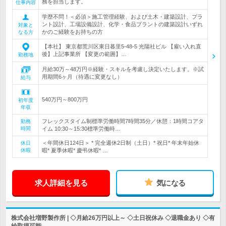
務を担当します。
仕事内容
学歴不問！＜必須＞施工管理経験、および土木・建築設計、プラ
ント設計、工場設備設計、化学・食品プラントの建築設計いずれ
対象と
かのご経験をお持ちの方
なる方
【本社】 東京都荒川区東日暮里5-48-5 光陽社ビル 【雇い入れ直
後】上記事業所 【変更の範囲】…
勤務地
月給30万～48万円※経験・スキルを考慮し決定いたします。※試
用期間6ヶ月（待遇に変更なし）
給与
540万円～800万円
初年度
年収
フレックスタイム制標準労働時間7時間35分／休憩：1時間コアタ
勤務
時間
イム 10:30～15:30標準労働時…
＜年間休日124日＞ * 完全週休2日制（土日）* 祝日* 年末年始休
休日
休暇
暇* 夏季休暇* 慶弔休暇* …
求人詳細を見る
気になる
株式会社増野製作所 | ◇月給26万円以上～ ◇土日祝休み ◇退職金あり ◇有