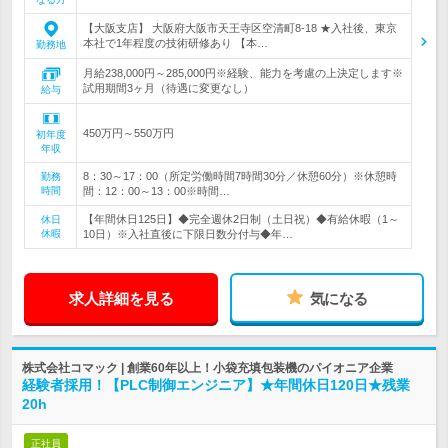
【大阪支店】 大阪府大阪市天王寺区空清町8-18 ★入社後、東京
本社で1年程度の技術研修あり 【本…
勤務地
月給238,000円～285,000円※経験、能力を考慮の上決定します※
試用期間3ヶ月（待遇に変更なし）
給与
450万円～550万円
初年度
年収
8：30～17：00（所定労働時間7時間30分／休憩60分）※休憩時
勤務
時間
間：12：00～13：00※時間…
【年間休日125日】◆完全週休2日制（土日祝）◆有給休暇（1～
休日
休暇
10日）※入社直後に下限日数分付与◆年…
求人詳細を見る
気になる
株式会社コマック | 創業60年以上！小袋充填包装機のパイオニア企業
経験者採用！【PLC制御エンジニア】★年間休日120日★残業
20h
正社員