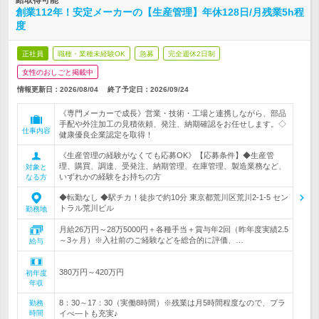
給取得可能
創業112年！安定メーカーの【生産管理】年休128日/月残業5h程
度
正社員
職種・業種未経験OK
急募
完全週休2日制
女性のおしごと掲載中
情報更新日：2026/08/04
終了予定日：
2026/09/24
《専門メーカーで成長》営業・技術・工場と連携しながら、部品
手配や外注加工の見積依頼、発注、納期確認をお任せします。◇
仕事内容
健康優良企業認定を取得！
《生産管理の経験がなくても応募OK》【応募条件】◆生産管
理、購買、調達、受発注、納期管理、在庫管理、製造業務など、
対象と
いずれかの経験をお持ちの方
なる方
◆転勤なし ◆駅チカ！徒歩で約10分 東京都荒川区荒川2-1-5 セン
トラル荒川ビル
勤務地
月給26万円～28万5000円＋各種手当＋賞与年2回（昨年度実績2.5
～3ヶ月）※入社前のご経験などを総合的に評価、…
給与
380万円～420万円
初年度
年収
8：30～17：30（実働8時間）※残業は月5時間程度なので、プラ
勤務
時間
イべ―トも充実♪