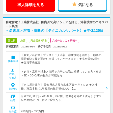
求人詳細を見る
気になる
精電舎電子工業株式会社 | 国内外で高いシェアを誇る、溶着技術のエキスパ
ート集団
＜名古屋＞溶着・溶断の【テクニカルサポート】★年休125日
正社員
急募
完全週休2日制
女性のおしごと掲載中
情報更新日：2026/04/24
終了予定日：
2026/10/22
【愛知／名古屋】プラスチック溶着・溶断技術を活用し、顧客の
課題解決を技術面から支援していただきます！★完全週休2日制
仕事内容
★各種手当充実
＜必須＞高専卒以上／物理や力学の知識に精通している方＜歓迎
対象と
＞2D・3D CADの操作が可能な方
なる方
【名古屋営業所】 愛知県名古屋市名東区豊が丘７１２ ★入社
後、東京本社で1年程度の技術研修あり 【…
勤務地
月給238,000円～285,000円※経験、能力を考慮の上決定します※
試用期間3ヶ月（待遇に変更なし）
給与
450万円～550万円
初年度