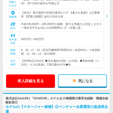
対象と
2D・3D CADの操作が可能な方
なる方
【本社】 東京都荒川区西日暮里2-2-17 【雇入れ直後】上記事業
所 【変更の範囲】会社の定める各…
勤務地
月給238,000円～285,000円※経験、能力を考慮の上決定します※
一律住宅手当を含む※試用期間3ヶ月（待遇に変…
給与
450万円～550万円
初年度
年収
8：30～17：00（所定労働時間7時間30分／休憩60分）※休憩時
勤務
時間
間：12：00～13：00※時間…
【年間休日125日】◆完全週休2日制（土日祝）◆有給休暇（1～
休日
休暇
10日）※入社直後に下限日数分付与◆年…
求人詳細を見る
気になる
株式会社Satisfill | 「RANDOR」ホテルを15棟開業◎業界未経験・職種未経
験歓迎◎
ホテルの【マネージャー候補】◎ベンチャー企業運営の急成長企
業