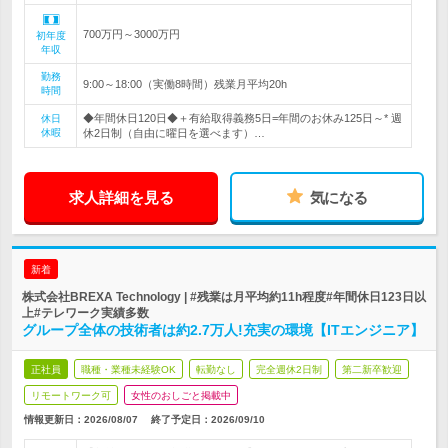
700万円～3000万円
初年度
年収
勤務
9:00～18:00（実働8時間）残業月平均20h
時間
◆年間休日120日◆＋有給取得義務5日=年間のお休み125日～* 週
休日
休暇
休2日制（自由に曜日を選べます）…
求人詳細を見る
気になる
新着
株式会社BREXA Technology | #残業は月平均約11h程度#年間休日123日以
上#テレワーク実績多数
グループ全体の技術者は約2.7万人!充実の環境【ITエンジニア】
正社員
職種・業種未経験OK
転勤なし
完全週休2日制
第二新卒歓迎
リモートワーク可
女性のおしごと掲載中
情報更新日：2026/08/07
終了予定日：
2026/09/10