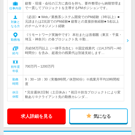
顧客・現場・会社の三方に責任を持ち、要件整理から納期管理ま
で一貫してプロジェクトを主導するPMポジションです。
仕事内容
《必須》■ Web／業務系システム開発でのPM経験（3年以上）■
元請または2次請でのPM経験■ 顧客との直接折衝経験■ 5名以上
対象と
のチームマネジメント経験
なる方
《リモートワーク実施中です》 本社または首都圏（東京・千葉・
埼玉・神奈川）の各プロジェクト先 ※勤…
勤務地
月給58万円以上（一律手当含む）※固定残業代（114,375円～/40
時間分）を含み、超過分の残業代は別途支給します…
給与
700万円～1200万円
初年度
年収
9：30～18：30（実働8時間／休憩60分）※残業月平均10時間程
勤務
時間
度
* 完全週休2日制（土日休み）* 祝日※担当プロジェクトにより変
休日
休暇
動あり※クライアント先の勤務カレンダ…
求人詳細を見る
気になる