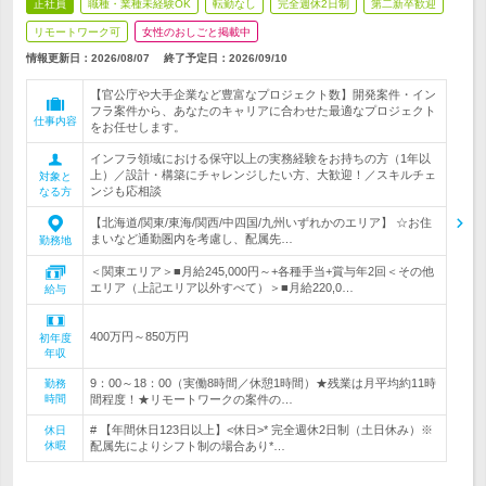
正社員
職種・業種未経験OK
転勤なし
完全週休2日制
第二新卒歓迎
リモートワーク可
女性のおしごと掲載中
情報更新日：2026/08/07
終了予定日：
2026/09/10
【官公庁や大手企業など豊富なプロジェクト数】開発案件・イン
フラ案件から、あなたのキャリアに合わせた最適なプロジェクト
仕事内容
をお任せします。
インフラ領域における保守以上の実務経験をお持ちの方（1年以
上）／設計・構築にチャレンジしたい方、大歓迎！／スキルチェ
対象と
ンジも応相談
なる方
【北海道/関東/東海/関西/中四国/九州いずれかのエリア】 ☆お住
まいなど通勤圏内を考慮し、配属先…
勤務地
＜関東エリア＞■月給245,000円～+各種手当+賞与年2回＜その他
エリア（上記エリア以外すべて）＞■月給220,0…
給与
400万円～850万円
初年度
年収
9：00～18：00（実働8時間／休憩1時間）★残業は月平均約11時
勤務
時間
間程度！★リモートワークの案件の…
# 【年間休日123日以上】<休日>* 完全週休2日制（土日休み）※
休日
休暇
配属先によりシフト制の場合あり*…