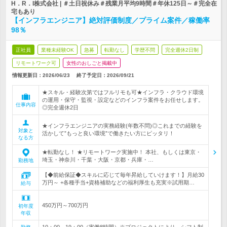
H．R．I株式会社 | ＃土日祝休み＃残業月平均9時間＃年休125日～＃完全在
宅もあり
【インフラエンジニア】絶対評価制度／プライム案件／稼働率
98％
正社員
業種未経験OK
急募
転勤なし
学歴不問
完全週休2日制
リモートワーク可
女性のおしごと掲載中
情報更新日：2026/06/23
終了予定日：
2026/09/21
★スキル・経験次第ではフルリモも可★インフラ・クラウド環境
の運用・保守・監視・設定などのインフラ案件をお任せします。
仕事内容
◎完全週休2日
★インフラエンジニアの実務経験(年数不問)◎これまでの経験を
対象と
活かして”もっと良い環境”で働きたい方にピッタリ！
なる方
★転勤なし！ ★リモートワーク実施中！ 本社、もしくは東京・
埼玉・神奈川・千葉・大阪・京都・兵庫・…
勤務地
【◆前給保証◆スキルに応じて毎年昇給していけます！】月給30
万円～ +各種手当+資格補助などの福利厚生も充実※試用期…
給与
450万円～700万円
初年度
年収