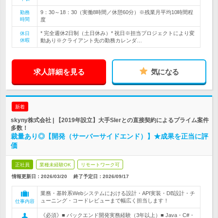
9：30～18：30（実働8時間／休憩60分）※残業月平均10時間程
勤務
時間
度
* 完全週休2日制（土日休み）* 祝日※担当プロジェクトにより変
休日
休暇
動あり※クライアント先の勤務カレンダ…
求人詳細を見る
気になる
新着
skyny株式会社 | 【2019年設立】大手SIerとの直接契約によるプライム案件
多数！
裁量あり◎【開発（サーバーサイドエンド）】★成果を正当に評
価
正社員
業種未経験OK
リモートワーク可
情報更新日：2026/03/20
終了予定日：
2026/09/17
業務・基幹系Webシステムにおける設計・API実装・DB設計・チ
ューニング・コードレビューまで幅広く担当します！
仕事内容
《必須》■ バックエンド開発実務経験（3年以上）■ Java・C#・