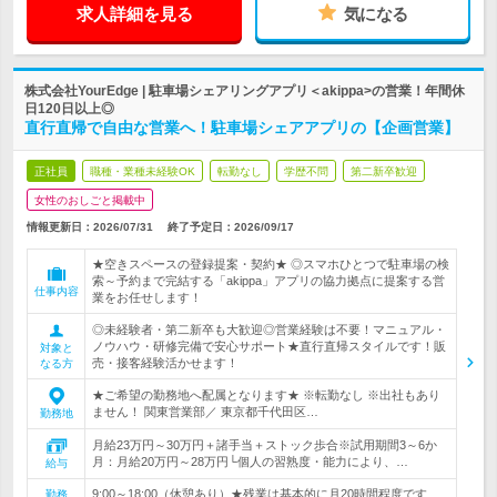
求人詳細を見る
気になる
株式会社YourEdge | 駐車場シェアリングアプリ＜akippa>の営業！年間休
日120日以上◎
直行直帰で自由な営業へ！駐車場シェアアプリの【企画営業】
正社員
職種・業種未経験OK
転勤なし
学歴不問
第二新卒歓迎
女性のおしごと掲載中
情報更新日：2026/07/31
終了予定日：
2026/09/17
★空きスペースの登録提案・契約★ ◎スマホひとつで駐車場の検
索～予約まで完結する「akippa」アプリの協力拠点に提案する営
仕事内容
業をお任せします！
◎未経験者・第二新卒も大歓迎◎営業経験は不要！マニュアル・
ノウハウ・研修完備で安心サポート★直行直帰スタイルです！販
対象と
売・接客経験活かせます！
なる方
★ご希望の勤務地へ配属となります★ ※転勤なし ※出社もあり
ません！ 関東営業部／ 東京都千代田区…
勤務地
月給23万円～30万円＋諸手当＋ストック歩合※試用期間3～6か
月：月給20万円～28万円└個人の習熟度・能力により、…
給与
9:00～18:00（休憩あり）★残業は基本的に月20時間程度です
勤務