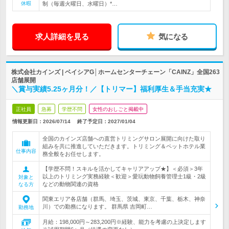
休暇
制（毎週火曜日、水曜日）*…
求人詳細を見る
気になる
株式会社カインズ | ベイシアG│ホームセンターチェーン「CAINZ」全国263
店舗展開
＼賞与実績5.25ヶ月分！／【トリマー】福利厚生＆手当充実★
正社員
急募
学歴不問
女性のおしごと掲載中
情報更新日：2026/07/14
終了予定日：
2027/01/04
全国のカインズ店舗への直営トリミングサロン展開に向けた取り
組みを共に推進していただきます。トリミング＆ペットホテル業
仕事内容
務全般をお任せします。
【学歴不問！スキルを活かしてキャリアアップ★】＜必須＞3年
以上のトリミング実務経験＜歓迎＞愛玩動物飼養管理士1級・2級
対象と
などの動物関連の資格
なる方
関東エリア各店舗（群馬、埼玉、茨城、東京、千葉、栃木、神奈
川）での勤務になります。 群馬県 吉岡町…
勤務地
月給：198,000円～283,200円※経験、能力を考慮の上決定します