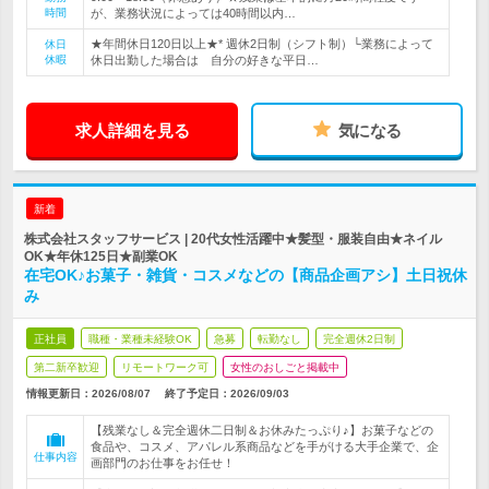
時間
が、業務状況によっては40時間以内…
★年間休日120日以上★* 週休2日制（シフト制）└業務によって
休日
休暇
休日出勤した場合は 自分の好きな平日…
求人詳細を見る
気になる
新着
株式会社スタッフサービス | 20代女性活躍中★髪型・服装自由★ネイル
OK★年休125日★副業OK
在宅OK♪お菓子・雑貨・コスメなどの【商品企画アシ】土日祝休
み
正社員
職種・業種未経験OK
急募
転勤なし
完全週休2日制
第二新卒歓迎
リモートワーク可
女性のおしごと掲載中
情報更新日：2026/08/07
終了予定日：
2026/09/03
【残業なし＆完全週休二日制＆お休みたっぷり♪】お菓子などの
食品や、コスメ、アパレル系商品などを手がける大手企業で、企
仕事内容
画部門のお仕事をお任せ！