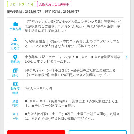
リモートワーク可
女性のおしごと掲載中
情報更新日：2026/08/07
終了予定日：
2026/09/17
《秘密のケンミンSHOW極など人気コンテンツ多数》読売テレビ
で放映される番組やアニメ等を取り扱い、幅広い事業を展開！希
仕事内容
望や適性に応じて配属します
＼ 経験者優遇／ ◎短大・専門卒・高専以上 ◎アニメやドラマな
対象と
ど、エンタメが大好きな方はぜひご応募ください！
なる方
東京募集 ☆駅チカオフィスです！ ■…東京…■ 東京都港区東新橋
1-6-1 日本テレビタワー20Ｆ…
勤務地
月給38万円～（一律手当含む）+諸手当※当社賃金規程による
【モデル年収例】年収1,120万円／45歳／管理職（サブマ…
給与
670万円～830万円
初年度
年収
■10:00～18:00 （実働7時間）※業務により多少の変動がありま
勤務
時間
す。★テレワーク制度あり★時差…
■完全週休2日制（土・日）■祝日（土曜日に祝日が重なった場合
休日
休暇
は、同月内で振り替え休日の取得が可能です…