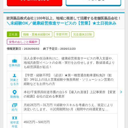
岩渕薬品株式会社 | 100年以上、地域に根差して活躍する老舗医薬品会社！
＼未経験OK／健康経営推進サービスの【営業】★土日祝休み
正社員
職種・業種未経験OK
学歴不問
完全週休2日制
女性のおしごと掲載中
情報更新日：2026/06/02
終了予定日：
2026/11/23
法人企業や自治体向けに、健康経営推進サービスの導入支援や、
地域共創型イベントの企画・実行をお任せします。数値達成より
仕事内容
も経営課題が起点！
【学歴・経験不問】《必須》★第一種普通自動車運転免許《歓
迎》3年以上の法人営業経験や無形商材・ソリューション営業の
対象と
経験などをお持ちの方
なる方
本社/千葉県四街道市鷹の台1-5 【雇入れ直後】上記事業所 【変更
の範囲】会社の定める事業所
勤務地
月給28万円～31万円 ※経験やスキルを考慮のうえ、規定により
決定いたします。 ※試用期間3か月（期間中の待遇変更な…
給与
450万円～500万円
初年度
年収