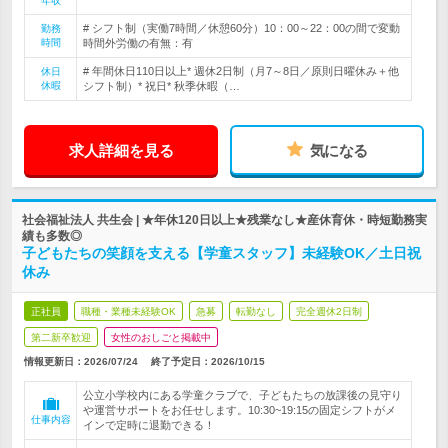
年収
# シフト制（実働7時間／休憩60分）10：00～22：00の間で変動
勤務
時間
時間外労働の有無：有
# 年間休日110日以上* 週休2日制（月7～8日／原則日曜休み＋他
休日
休暇
シフト制）* 祝日* 秋季休暇（…
求人詳細を見る
気になる
社会福祉法人 共生会 | ★年休120日以上★残業なし★産休育休・時短勤務実
績も多数◎
子どもたちの笑顔を支える【学童スタッフ】未経験OK／土日祝
休み
正社員
職種・業種未経験OK
急募
転勤なし
完全週休2日制
第二新卒歓迎
女性のおしごと掲載中
情報更新日：2026/07/24
終了予定日：
2026/10/15
公立小学校内にある学童クラブで、子どもたちの放課後の見守り
や運営サポートをお任せします。10:30~19:15の固定シフトがメ
仕事内容
インで定時に退勤できる！