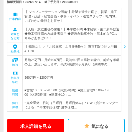
情報更新日：2026/07/14
終了予定日：
2026/08/31
【 ジョブローテーション可能 】希望や適性に応じ、営業・施工
管理・設計・経営企画・事務・イベント運営スタッフ・社内SE、
仕事内容
いずれかの業務をお任せ！
【人柄・意欲重視の採用！】◆学歴不問 ◆未経験・第二新卒歓迎
◆施工管理職のみ経験者採用 ◆普通自動車免許・基本的なPCス
対象と
キルがあればOK！
なる方
【 転勤なし ／「北綾瀬駅」より徒歩5分 】 東京都足立区大谷田
4-1-20
勤務地
月給25万円～月給100万円＋賞与年2回※経験や能力、前給を考慮
の上、決定いたします。※試用期間6ヶ月あり（期間中の…
給与
360万円～1200万円
初年度
年収
■営業10：00～20：00（休憩2時間）■施工管理9：00～19：
勤務
時間
00（休憩2時間）■建築士10：…
* 完全週休二日制（日曜日、月曜日休み）* GW（会社カレンダー
休日
休暇
による）* 年末年始休暇* 夏季休暇…
求人詳細を見る
気になる