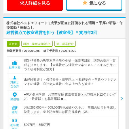
求人詳細を見る
気になる
株式会社ベストエフォート | 成果が正当に評価される環境＊手厚い研修・午
後出勤＊転勤なし
経営視点で教室運営を担う【教室長】＊賞与年3回
正社員
職種・業種未経験OK
第二新卒歓迎
情報更新日：2026/06/05
終了予定日：
2026/11/26
個別指導塾の教室運営全般や生徒・保護者対応、講師の採用・育
成を担当します。【未経験から経営やマネジメントスキルが身に
仕事内容
つく研修制度が魅力】
未経験歓迎！＜必須要件＞高卒以上 ＜歓迎要件＞営業やマネジメ
対象と
ントの経験 ◎社会人経験10年以上の方も歓迎！
なる方
■英才個別学院 お花茶屋校 東京都葛飾区お花茶屋1-12-7 シング
2F ・最寄駅：お花茶屋駅 ■…
勤務地
月給285,000円～305,000円※経験やスキル、前職の給与を考慮し
決定します。※上記金額には固定残業代（35,…
給与
500万円～850万円
初年度