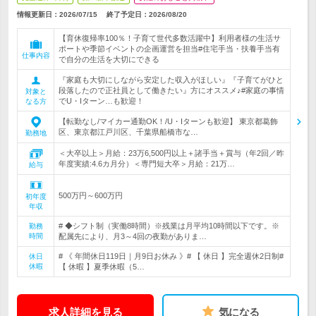
情報更新日：2026/07/15
終了予定日：
2026/08/20
【育休復帰率100％！子育て世代多数活躍中】利用者様の生活サ
ポートや季節イベントの企画運営を担当#住宅手当・扶養手当有
仕事内容
で自分の生活を大切にできる
『家庭も大切にしながら安定した収入がほしい』『子育てがひと
段落したので正社員として働きたい』方にオススメ♪#家庭の事情
対象と
でU・Iターン…も歓迎！
なる方
【転勤なし/マイカー通勤OK！/U・Iターンも歓迎】 東京都葛飾
区、東京都江戸川区、千葉県船橋市な…
勤務地
＜大卒以上＞月給：23万6,500円以上＋諸手当＋賞与（年2回／昨
年度実績:4.6カ月分）＜専門短大卒＞月給：21万…
給与
500万円～600万円
初年度
年収
# ◆シフト制（実働8時間）※残業は月平均10時間以下です。※
勤務
時間
配属先により、月3～4回の夜勤がありま…
# 《 年間休日119日｜月9日お休み 》# 【 休日 】完全週休2日制#
休日
休暇
【 休暇 】夏季休暇（5…
求人詳細を見る
気になる