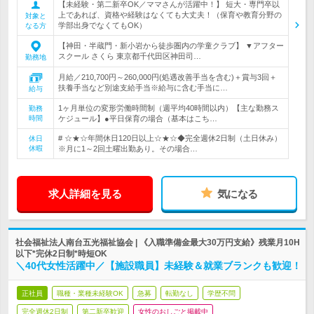
【未経験・第二新卒OK／ママさんが活躍中！】 短大・専門卒以
上であれば、資格や経験はなくても大丈夫！（保育や教育分野の
対象と
学部出身でなくてもOK）
なる方
【神田・半蔵門・新小岩から徒歩圏内の学童クラブ】 ▼アフター
スクール さくら 東京都千代田区神田司…
勤務地
月給／210,700円～260,000円(処遇改善手当を含む)＋賞与3回＋
扶養手当など別途支給手当※給与に含む手当に…
給与
1ヶ月単位の変形労働時間制（週平均40時間以内）【主な勤務ス
勤務
時間
ケジュール】●平日保育の場合（基本はこち…
# ☆★☆年間休日120日以上☆★☆◆完全週休2日制（土日休み）
休日
休暇
※月に1～2回土曜出勤あり。その場合…
求人詳細を見る
気になる
社会福祉法人南台五光福祉協会 | 《入職準備金最大30万円支給》残業月10H
以下*完休2日制*時短OK
＼40代女性活躍中／【施設職員】未経験＆就業ブランクも歓迎！
正社員
職種・業種未経験OK
急募
転勤なし
学歴不問
完全週休2日制
第二新卒歓迎
女性のおしごと掲載中