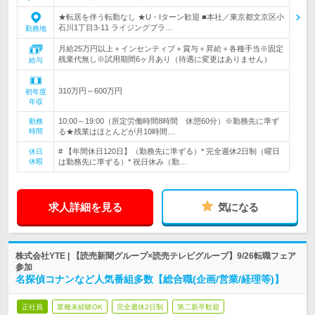
★転居を伴う転勤なし ★U・Iターン歓迎 ■本社／東京都文京区小
石川1丁目3-11 ライジングプラ…
勤務地
月給25万円以上＋インセンティブ＋賞与＋昇給＋各種手当※固定
残業代無し※試用期間6ヶ月あり（待遇に変更はありません）
給与
310万円～600万円
初年度
年収
10:00～19:00（所定労働時間8時間 休憩60分）※勤務先に準ず
勤務
時間
る★残業はほとんどが月10時間…
# 【年間休日120日】（勤務先に準ずる）* 完全週休2日制（曜日
休日
休暇
は勤務先に準ずる）* 祝日休み（勤…
求人詳細を見る
気になる
株式会社YTE | 【読売新聞グループ×読売テレビグループ】9/26転職フェア
参加
名探偵コナンなど人気番組多数【総合職(企画/営業/経理等)】
正社員
業種未経験OK
完全週休2日制
第二新卒歓迎