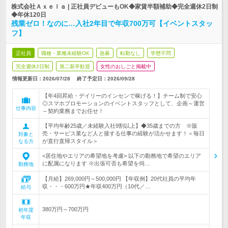
株式会社Ａｘｅｌａ | 正社員デビューもOK◆家賃半額補助◆完全週休2日制
◆年休120日
残業ゼロ！なのに…入社2年目で年収700万可【イベントスタッ
フ】
正社員
職種・業種未経験OK
急募
転勤なし
学歴不問
完全週休2日制
第二新卒歓迎
女性のおしごと掲載中
情報更新日：2026/07/28
終了予定日：
2026/09/28
【年4回昇給・デイリーのインセンで稼げる！】チーム制で安心
◎スマホプロモーションのイベントスタッフとして、企画～運営
仕事内容
～契約業務までお任せ！
【平均年齢25歳／未経験入社9割以上】◆35歳までの方 ※販
売・サービス業など人と接する仕事の経験が活かせます！＜毎日
対象と
が直行直帰スタイル＞
なる方
<居住地やエリアの希望地を考慮> 以下の勤務地で希望のエリア
に配属になります ※出張可否も希望を伺…
勤務地
【月給】269,000円～500,000円 【年収例】20代社員の平均年
収・・・600万円★年収400万円（10代／…
給与
380万円～700万円
初年度
年収