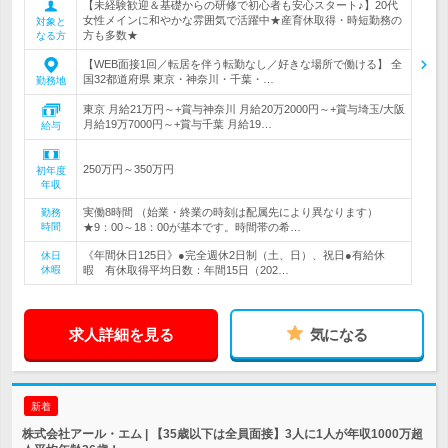
【未経験歓迎＆基礎からの研修で初心者も安心スタート♪】20代
女性メインに和やかな雰囲気で活躍中★産育休取得・時短勤務の
対象と
方も多数★
なる方
【WEB面接1回／転居を伴う転勤なし／好きな場所で働ける】 全
国32都道府県 東京・神奈川・千葉・…
勤務地
東京 月給21万円～+賞与神奈川 月給20万2000円～+賞与埼玉/大阪
月給19万7000円～+賞与千葉 月給19…
給与
250万円～350万円
初年度
年収
実働8時間 （始業・終業の時刻は配属先により異なります）
勤務
時間
★9：00～18：00が基本です。時間帯の希…
《年間休日125日》●完全週休2日制（土、日）、祝日●有給休
休日
休暇
暇 有休取得平均日数：年間15日（202…
求人詳細を見る
気になる
新着
株式会社アール・エム | 【35歳以下は全員面接】3人に1人が年収1000万超