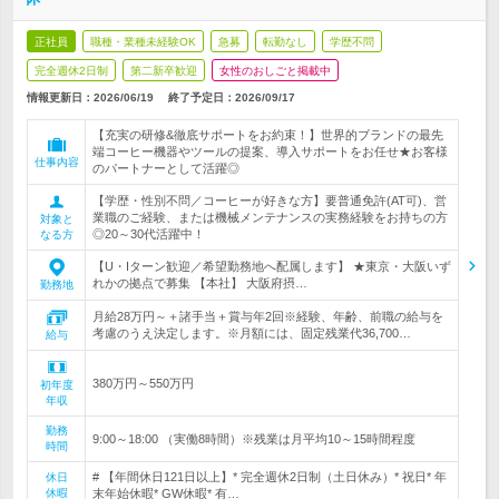
正社員
職種・業種未経験OK
急募
転勤なし
学歴不問
完全週休2日制
第二新卒歓迎
女性のおしごと掲載中
情報更新日：2026/06/19
終了予定日：
2026/09/17
【充実の研修&徹底サポートをお約束！】世界的ブランドの最先
端コーヒー機器やツールの提案、導入サポートをお任せ★お客様
仕事内容
のパートナーとして活躍◎
【学歴・性別不問／コーヒーが好きな方】要普通免許(AT可)、営
業職のご経験、または機械メンテナンスの実務経験をお持ちの方
対象と
◎20～30代活躍中！
なる方
【U・Iターン歓迎／希望勤務地へ配属します】 ★東京・大阪いず
れかの拠点で募集 【本社】 大阪府摂…
勤務地
月給28万円～＋諸手当＋賞与年2回※経験、年齢、前職の給与を
考慮のうえ決定します。※月額には、固定残業代36,700…
給与
380万円～550万円
初年度
年収
勤務
9:00～18:00 （実働8時間）※残業は月平均10～15時間程度
時間
# 【年間休日121日以上】* 完全週休2日制（土日休み）* 祝日* 年
休日
休暇
末年始休暇* GW休暇* 有…