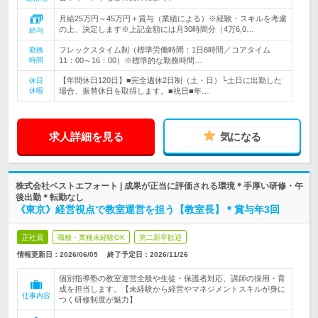
月給25万円～45万円＋賞与（業績による）※経験・スキルを考慮
の上、決定します※上記金額には月30時間分（4万6,0…
給与
フレックスタイム制（標準労働時間：1日8時間／コアタイム
勤務
時間
11：00～16：00）※標準的な勤務時間…
【年間休日120日】■完全週休2日制（土・日）└土日に出勤した
休日
休暇
場合、振替休日を取得します。■祝日■年…
求人詳細を見る
気になる
株式会社ベストエフォート | 成果が正当に評価される環境＊手厚い研修・午
後出勤＊転勤なし
《東京》経営視点で教室運営を担う【教室長】＊賞与年3回
正社員
職種・業種未経験OK
第二新卒歓迎
情報更新日：2026/06/05
終了予定日：
2026/11/26
個別指導塾の教室運営全般や生徒・保護者対応、講師の採用・育
成を担当します。【未経験から経営やマネジメントスキルが身に
仕事内容
つく研修制度が魅力】