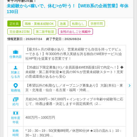
★平均年齢26歳！
未経験から<稼いで、休む>が叶う！【WEB系の企画営業】年休
130日
正社員
職種・業種未経験OK
急募
転勤なし
学歴不問
完全週休2日制
第二新卒歓迎
女性のおしごと掲載中
情報更新日：2026/07/24
終了予定日：
2026/08/24
【最大6ヶ月の研修があり、営業未経験でも自信を持ってデビュ
ーできる！】年3000件の導入実績を誇る独自のWEBサービス(会
仕事内容
社HP等)を提案する営業です！
【35歳以下限定募集(※)／全員面接&WEB面接1回で内定へ！】◆
未経験・第二新卒歓迎★社員の90％が営業未経験スタート！充実
対象と
の育成環境があるから安心
なる方
【希望以外の転勤なし／オープニング募集あり】 大阪(本社)・東
京・北海道・仙台・名古屋・福岡・沖縄…
勤務地
月給241,500円～367,000円＋インセンティブ※年齢や経験等に応
じて、待遇は優遇・決定します※固定残業代（2…
給与
400万円～1000万円
初年度
年収
* 10：30～19：50(実働8時間／休憩80分)# ★1日の流れ１）10：
勤務
時間
30～12：30(1時…