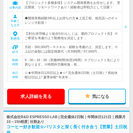
【プロジェクト多種多様】システム開発業務をお任せします。 受
託開発、リモートワークあり！経験者は即戦力として活躍！
仕事内容
◆開発実務経験3年以上お持ちの方★上流工程、他言語へのチャ
対象と
レンジ大歓迎！
なる方
【本社(赤羽橋より徒歩5分)もしくは、都内プロジェクト先】 ※
ご希望を考慮の上で勤務地を決定します…
勤務地
月給：300,000円～※スキル・経験を考慮の上、決定します。※
上記の金額には固定残業代（月30時間／67,000円…
給与
9：00～18：00（実働8時間/休憩1時間）※プロジェクト先により
勤務
時間
異なります。※時間外労働有無：有…
☆★年間休日125日以上★☆* 完全週休2日制（土日祝）* 有給休
休日
休暇
暇12日以上* 夏季休暇* 年末年…
求人詳細を見る
気になる
株式会社R&D ESPRESSO LAB | 完全週休2日制｜年間休日121日｜残業月
10～15h程度│社割あり
コーヒー好き歓迎☆バリスタと深く長く付き合う【営業】土日祝
休