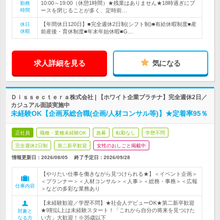
10:00～19:00（休憩1時間）★残業はありません★18時過ぎにブ
勤務
時間
ースを閉じることが多く、定時前…
【年間休日120日】■完全週休2日制(シフト制)■有給休暇制度■産
休日
休暇
前産後・育休制度■年末年始休暇■G…
求人詳細を見る
気になる
Ｄｉｓｓｅｃｔｅｒａ株式会社 | 【ホワイト企業プラチナ】完全週休2日／
カジュアル面談実施中
未経験OK【企画系総合職(企画/人材コンサル等)】★定着率95％
正社員
職種・業種未経験OK
急募
転勤なし
学歴不問
完全週休2日制
第二新卒歓迎
女性のおしごと掲載中
情報更新日：2026/08/05
終了予定日：
2026/09/28
【やりたい仕事を働きながら見つけられる★】＜イベント企画＞
＜プランナー＞＜人材コンサル＞＜人事＞＜総務・事務＞＜広報
仕事内容
＞などの多彩な業務あり
【未経験歓迎／学歴不問】★社会人デビューOK★第二新卒歓迎
★9割以上は未経験スタート！「これから自分の将来を見つけた
対象と
い方」大歓迎！※35歳以下
なる方