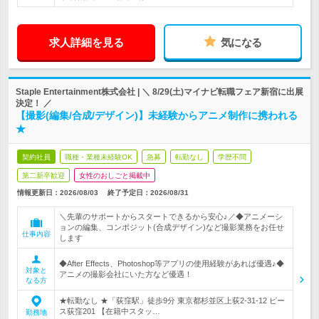
求人詳細を見る
気になる
Staple Entertainment株式会社 | ＼ 8/29(土)マイナビ転職フェア新宿に出展
決定！ ／
【撮影(編集/合成/デザイン)】未経験からアニメ制作に携われる
★
契約社員
職種・業種未経験OK
急募
転勤なし
学歴不問
第二新卒歓迎
女性のおしごと掲載中
情報更新日：2026/08/03
終了予定日：
2026/08/31
＼先輩のサポートからスタートできるから安心♪／◆アニメーシ
ョンの編集、コンポジット(合成デザイン)など撮影業務をお任せ
仕事内容
します
◆After Effects、Photoshop等アプリの使用経験があれば優遇♪◆
対象と
アニメの撮影会社にいた方など優遇！
なる方
★転勤なし ★「荻窪駅」徒歩9分 東京都杉並区上荻2-31-12 ピー
ス荻窪201 【在籍中スタッ…
勤務地