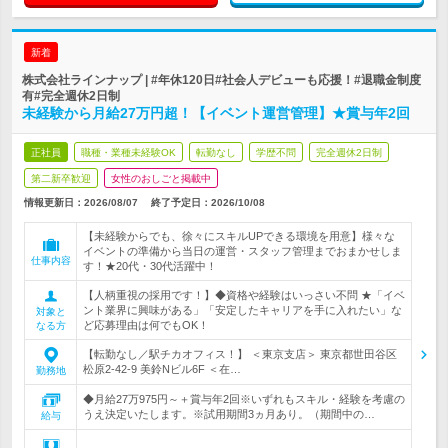
新着
株式会社ラインナップ | #年休120日#社会人デビューも応援！#退職金制度
有#完全週休2日制
未経験から月給27万円超！【イベント運営管理】★賞与年2回
正社員
職種・業種未経験OK
転勤なし
学歴不問
完全週休2日制
第二新卒歓迎
女性のおしごと掲載中
情報更新日：2026/08/07
終了予定日：
2026/10/08
【未経験からでも、徐々にスキルUPできる環境を用意】様々な
イベントの準備から当日の運営・スタッフ管理までおまかせしま
仕事内容
す！★20代・30代活躍中！
【人柄重視の採用です！】◆資格や経験はいっさい不問 ★「イベ
ント業界に興味がある」「安定したキャリアを手に入れたい」な
対象と
ど応募理由は何でもOK！
なる方
【転勤なし／駅チカオフィス！】 ＜東京支店＞ 東京都世田谷区
松原2-42-9 美鈴Nビル6F ＜在…
勤務地
◆月給27万975円～＋賞与年2回※いずれもスキル・経験を考慮の
うえ決定いたします。※試用期間3ヵ月あり。（期間中の…
給与