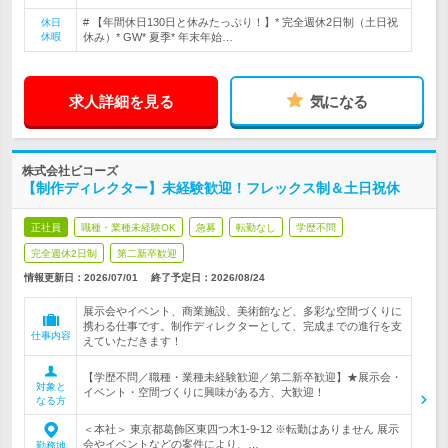
# 【年間休日130日と休みたっぷり！】* 完全週休2日制（土日祝
休日
休暇
休み）* GW* 夏季* 年末年始…
求人詳細を見る
気になる
株式会社ビコーズ
【制作ディレクター】未経験歓迎！フレックス制＆土日祝休
正社員
職種・業種未経験OK
急募
転勤なし
学歴不問
完全週休2日制
第二新卒歓迎
情報更新日：2026/07/01
終了予定日：
2026/08/24
展示会やイベント、商業施設、美術館など、多彩な空間づくりに
携わる仕事です。制作ディレクターとして、完成までの進行を支
仕事内容
えていただきます！
【学歴不問／職種・業種未経験歓迎／第二新卒歓迎】★展示会・
対象と
イベント・空間づくりに興味がある方、大歓迎！
なる方
＜本社＞ 東京都葛飾区東四つ木1-9-12 ※転勤はありません 展示
会やイベントなどの案件により、…
勤務地