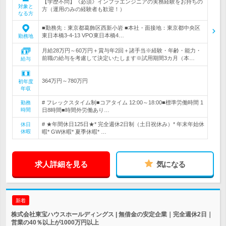
【学歴不問】《必須》インフラエンジニアの実務経験をお持ちの
対象と
方（運用のみの経験者も歓迎！）
なる方
■勤務先：東京都葛飾区西新小岩 ■本社・面接地：東京都中央区
東日本橋3-4-13 VPO東日本橋4…
勤務地
月給28万円～60万円＋賞与年2回＋諸手当※経験・年齢・能力・
前職の給与を考慮して決定いたします※試用期間3カ月（本…
給与
364万円～780万円
初年度
年収
# フレックスタイム制■コアタイム 12:00～18:00■標準労働時間 1
勤務
時間
日8時間■時間外労働あり…
# ★年間休日125日★* 完全週休2日制（土日祝休み）* 年末年始休
休日
休暇
暇* GW休暇* 夏季休暇* …
求人詳細を見る
気になる
新着
株式会社東宝ハウスホールディングス | 無借金の安定企業｜完全週休2日｜
営業の40％以上が1000万円以上