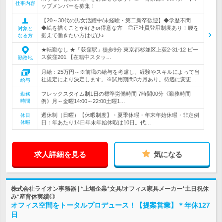
仕事内容
ップメンバーを募集！
【20～30代の男女活躍中/未経験・第二新卒歓迎】◆学歴不問
◆絵を描くことが好きor得意な方 ◎正社員登用制度あり！腰を
対象と
据えて働きたい方はぜひ♪
なる方
★転勤なし ★「荻窪駅」徒歩9分 東京都杉並区上荻2-31-12 ピー
ス荻窪201 【在籍中スタッ…
勤務地
月給：25万円～※前職の給与を考慮し、経験やスキルによって当
社規定により決定します。※試用期間3カ月あり。待遇に変更…
給与
フレックスタイム制1日の標準労働時間 7時間00分《勤務時間
勤務
時間
例》月～金曜14:00～22:00土曜1…
週休制（日曜）【休暇制度】・夏季休暇・年末年始休暇・非定例
休日
休暇
日：年あたり14日年末年始休暇は10日。代…
求人詳細を見る
気になる
株式会社ライオン事務器 | *上場企業*文具/オフィス家具メーカー*土日祝休
み*産育休実績◎
オフィス空間をトータルプロデュース！【提案営業】＊年休127
日