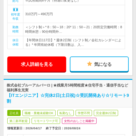
※試用期間6ヶ月（待遇の変更なし）
給与
310万円～490万円
初年度
年収
＜シフト制＞* 8：50～18：20* 11：50～21：20所定労働時間：8
勤務
時間
時間休憩：90分時間外…
【年間休日117日】* 週休2日制（シフト制／会社カレンダーによ
休日
休暇
る）* 年間有給休暇（下限日数は、入…
求人詳細を見る
気になる
株式会社ブルーアルバーロ | ★残業月5時間程度★住宅手当・通信手当など
福利厚生充実
【ITエンジニア】☆完休2日(土日祝)☆受託開発あり☆リモート9
割
正社員
職種・業種未経験OK
転勤なし
学歴不問
完全週休2日制
第二新卒歓迎
リモートワーク可
女性のおしごと掲載中
情報更新日：2026/04/17
終了予定日：
2026/08/24