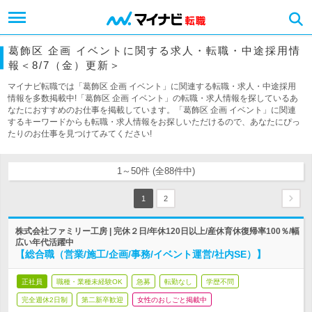
葛飾区 企画 イベントに関する求人・転職・中途採用情
報＜8/7（金）更新＞
マイナビ転職では「葛飾区 企画 イベント」に関連する転職・求人・中途採用
情報を多数掲載中!「葛飾区 企画 イベント」の転職・求人情報を探しているあ
なたにおすすめのお仕事を掲載しています。「葛飾区 企画 イベント」に関連
するキーワードからも転職・求人情報をお探しいただけるので、あなたにぴっ
たりのお仕事を見つけてみてください!
1～50件 (全88件中)
1
2
株式会社ファミリー工房 | 完休２日/年休120日以上/産休育休復帰率100％/幅
広い年代活躍中
【総合職（営業/施工/企画/事務/イベント運営/社内SE）】
正社員
職種・業種未経験OK
急募
転勤なし
学歴不問
完全週休2日制
第二新卒歓迎
女性のおしごと掲載中