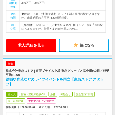
360万円～380万円
初年度
年収
◆9:00～18:00（実働8時間）※シフト制※案件状況によります
勤務
時間
が、残業時間の月平均は20時間程度…
＼年間休日120日以上！／◆完全週休2日制（シフト制）└※状況
休日
休暇
にもよりますが、希望があれば土日のお休…
求人詳細を見る
気になる
新着
株式会社東急ストア | 東証プライム上場 東急グループ／完全週休2日／残業
平均18.5h
結婚や育児などのライフイベントを両立【東急ストア スタッ
フ】
正社員
職種・業種未経験OK
急募
転勤なし
完全週休2日制
第二新卒歓迎
女性のおしごと掲載中
情報更新日：2026/08/07
終了予定日：
2026/09/21