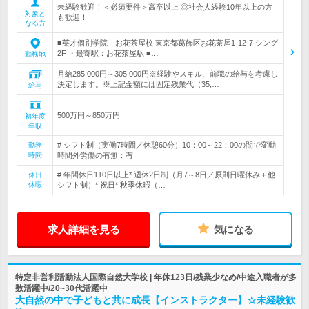
未経験歓迎！＜必須要件＞高卒以上 ◎社会人経験10年以上の方
対象と
も歓迎！
なる方
■英才個別学院 お花茶屋校 東京都葛飾区お花茶屋1-12-7 シング
2F ・最寄駅：お花茶屋駅 ■…
勤務地
月給285,000円～305,000円※経験やスキル、前職の給与を考慮し
決定します。※上記金額には固定残業代（35,…
給与
500万円～850万円
初年度
年収
# シフト制（実働7時間／休憩60分）10：00～22：00の間で変動
勤務
時間
時間外労働の有無：有
# 年間休日110日以上* 週休2日制（月7～8日／原則日曜休み＋他
休日
休暇
シフト制）* 祝日* 秋季休暇（…
求人詳細を見る
気になる
特定非営利活動法人国際自然大学校 | 年休123日/残業少なめ/中途入職者が多
数活躍中/20~30代活躍中
大自然の中で子どもと共に成長【インストラクター】☆未経験歓