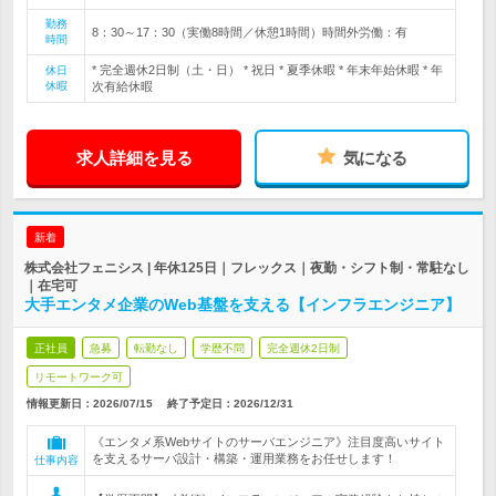
勤務
8：30～17：30（実働8時間／休憩1時間）時間外労働：有
時間
* 完全週休2日制（土・日） * 祝日 * 夏季休暇 * 年末年始休暇 * 年
休日
休暇
次有給休暇
求人詳細を見る
気になる
新着
株式会社フェニシス | 年休125日｜フレックス｜夜勤・シフト制・常駐なし
｜在宅可
大手エンタメ企業のWeb基盤を支える【インフラエンジニア】
正社員
急募
転勤なし
学歴不問
完全週休2日制
リモートワーク可
情報更新日：2026/07/15
終了予定日：
2026/12/31
《エンタメ系Webサイトのサーバエンジニア》注目度高いサイト
を支えるサーバ設計・構築・運用業務をお任せします！
仕事内容