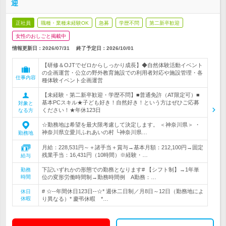
迎
正社員
職種・業種未経験OK
急募
学歴不問
第二新卒歓迎
女性のおしごと掲載中
情報更新日：2026/07/31
終了予定日：
2026/10/01
【研修＆OJTでゼロからしっかり成長】◆自然体験活動イベント
の企画運営・公立の野外教育施設での利用者対応や施設管理・各
仕事内容
種体験イベント企画運営
【未経験・第二新卒歓迎・学歴不問】■普通免許（AT限定可）■
基本PCスキル★子ども好き！自然好き！という方はぜひご応募
対象と
ください！★年休123日
なる方
☆勤務地は希望を最大限考慮して決定します。 ＜神奈川県＞ ・
神奈川県立愛川ふれあいの村 └神奈川県…
勤務地
月給：228,531円～＋諸手当＋賞与→基本月額：212,100円→固定
残業手当：16,431円（10時間）※経験・…
給与
下記いずれかの形態での勤務となります# 【シフト制】→1年単
勤務
時間
位の変形労働時間制→勤務時間例 A勤務：…
# ☆--年間休日123日--☆* 週休二日制／月8日～12日（勤務地によ
休日
休暇
り異なる）* 慶弔休暇 *…