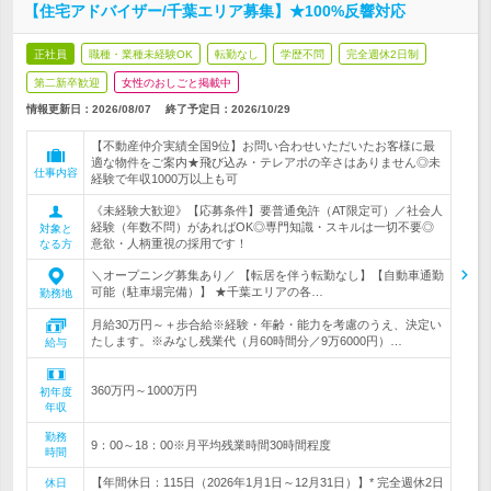
【住宅アドバイザー/千葉エリア募集】★100%反響対応
正社員
職種・業種未経験OK
転勤なし
学歴不問
完全週休2日制
第二新卒歓迎
女性のおしごと掲載中
情報更新日：2026/08/07
終了予定日：
2026/10/29
【不動産仲介実績全国9位】お問い合わせいただいたお客様に最
適な物件をご案内★飛び込み・テレアポの辛さはありません◎未
仕事内容
経験で年収1000万以上も可
《未経験大歓迎》【応募条件】要普通免許（AT限定可）／社会人
経験（年数不問）があればOK◎専門知識・スキルは一切不要◎
対象と
意欲・人柄重視の採用です！
なる方
＼オープニング募集あり／ 【転居を伴う転勤なし】【自動車通勤
可能（駐車場完備）】 ★千葉エリアの各…
勤務地
月給30万円～＋歩合給※経験・年齢・能力を考慮のうえ、決定い
たします。※みなし残業代（月60時間分／9万6000円）…
給与
360万円～1000万円
初年度
年収
勤務
9：00～18：00※月平均残業時間30時間程度
時間
【年間休日：115日（2026年1月1日～12月31日）】* 完全週休2日
休日