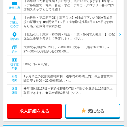
【70年培った教育実績！共に学び、共に成長できます】■東急ス
トア各店舗で、青果・畜産・水産・デリカ・グロサリー各部門の
仕事内容
店舗スタッフとして活躍！
【未経験・第二新卒OK｜高卒以上】■35歳以下の方(※)■育成前
提の採用です ■年間休日117日＋有給取得推奨7日＝124日はお休
対象と
み可能／産休育休実績多数
なる方
【転勤なし｜東京・神奈川・埼玉・千葉・静岡で大募集！】 ◎配
属先は希望を考慮して決定します。 ◎U…
勤務地
大学院卒月給269,200円～280,000円大卒 月給260,200円～
274,600円大卒以外月給231,00…
給与
380万円～466万円
初年度
年収
1ヶ月単位の変形労働時間制（週平均40時間以内）※店舗営業時
勤務
時間
間目安：6:00～22:00※店舗ごとに…
◆年間休日117日＋有給取得推奨7日└年間のお休みは124日以上
休日
休暇
取得できます。◆完全週休2日制（シフ…
求人詳細を見る
気になる