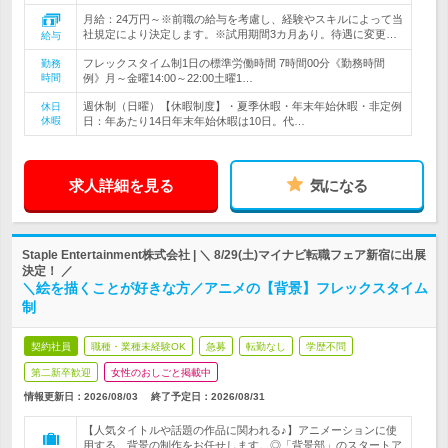
月給：24万円～※前職の給与を考慮し、経験やスキルによって当
社規定により決定します。※試用期間3カ月あり。待遇に変更…
給与
フレックスタイム制1日の標準労働時間 7時間00分《勤務時間
勤務
時間
例》月～金曜14:00～22:00土曜1…
週休制（日曜）【休暇制度】・夏季休暇・年末年始休暇・非定例
休日
休暇
日：年あたり14日年末年始休暇は10日。代…
求人詳細を見る
気になる
Staple Entertainment株式会社 | ＼ 8/29(土)マイナビ転職フェア新宿に出展
決定！ ／
＼絵を描くことが好きな方／アニメの【背景】フレックスタイム
制
契約社員
職種・業種未経験OK
急募
転勤なし
学歴不問
第二新卒歓迎
女性のおしごと掲載中
情報更新日：2026/08/03
終了予定日：
2026/08/31
【人気タイトルや話題の作品に関われる♪】アニメーションに使
用する、背景の制作をお任せします。◎「背景部」のスタートア