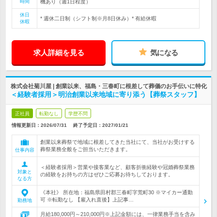
時間
機あり（週1日程度）
休日
* 週休二日制（シフト制※月8日休み）* 有給休暇
休暇
求人詳細を見る
気になる
株式会社菊川屋 | 創業以来、福島・三春町に根差して葬儀のお手伝いに特化
＜経験者採用＞明治創業以来地域に寄り添う【葬祭スタッフ】
正社員
転勤なし
学歴不問
情報更新日：2026/07/31
終了予定日：
2027/01/21
創業以来葬祭で地域に根差してきた当社にて、当社がお受けする
葬祭業務全般をご担当いただきます。
仕事内容
＜経験者採用＞営業や接客業など、顧客折衝経験や冠婚葬祭業務
対象と
の経験をお持ちの方はぜひご応募お待ちしております。
なる方
《本社》 所在地：福島県田村郡三春町字荒町30 ※マイカー通勤
可 ※転勤なし 【雇入れ直後】上記事…
勤務地
月給180,000円～210,000円※上記金額には、一律業務手当を含み