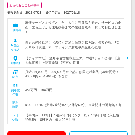
女性のおしごと掲載中
情報更新日：2026/07/28
終了予定日：
2027/01/18
葬儀サービスを起点とした、人生に寄り添う新たなサービスの企
画・立ち上げから運用改善までの業務全般を一貫してお任せしま
仕事内容
す。
業界未経験歓迎！《必須》普通自動車運転免許、接客経験、PC
対象と
スキル《歓迎》マーケティング新規事業企画の経験
なる方
【ティア本社】 愛知県名古屋市北区黒川本通3丁目33番地1 【雇
入れ直後】上記事業所 【変更の範囲…
勤務地
月給246,000 円 - 290,500円※上記には固定残業代（30時間分：
46,068円～54,401円）を含む…
給与
381万円～450万円
初年度
年収
勤務
9:00～17:45（実働7時間45分／休憩60分）※時間外労働有無：有
時間
【年間休日113日】* 週休2日制（シフト制）* 有給休暇（入社後
休日
休暇
半年後に10日支給、最大20日）※…