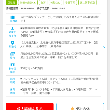
正社員
業種未経験OK
急募
転勤なし
学歴不問
第二新卒歓迎
情報更新日：2026/06/16
終了予定日：
2026/12/07
当社で葬祭プランナーとして活躍してみませんか？未経験者歓迎
です
仕事内容
■業種職種未経験者歓迎《必須条件》■普通自動車第一種免許お持
ちの方（AT限定可）■45歳以下の方※若年層の長期キャリア形成
対象と
を図るため
なる方
《北海道支社》 北海道札幌市手稲区西宮の沢1条2丁目3-14 【雇
入れ直後】上記事業所 【変更の範…
勤務地
月給263,900円※上記には固定残業代として30時間/47,700円 超
過分は別途支給※経験・年齢・能力を考慮して…
給与
350万円～540万円
初年度
年収
# フレックスタイム制（コアタイム無し）1日標準労働時間7時間
勤務
時間
35分標準労働時間帯8:30～17:0…
■週休2日制（シフト制）■年間有給休暇あり■休暇制度：アニバ
休日
休暇
ーサリー休暇、慶弔休暇
求人詳細を見る
気になる