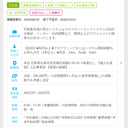
正社員
業種未経験OK
急募
転勤なし
完全週休2日制
第二新卒歓迎
女性のおしごと掲載中
情報更新日：2026/06/19
終了予定日：
2026/12/10
写真集作成の受注システムなどのフロントエンドシステムの設計
や検証、ベンダー・社内調整など、開発およびプロジェクトの推
仕事内容
進をお任せいたします。
【必須】■高卒以上 ■プログラミングまたはシステム開発経験を
対象と
お持ちの方（1年以上）■言語：Java、Scala、bash
なる方
本社 広島県広島市安佐南区祇園3-28-14 ※転勤なし 【雇入れ直
後】上記事業所 【変更の範囲】…
勤務地
月給：265,000円～※試用期間3ヶ月あり(条件変動無し)※経験・
能力を考慮し決定
給与
400万円～500万円
初年度
年収
8:30～17:30（実働8時間）※休憩時間：60分※時間外労働の有
勤務
時間
無：有
* 完全週休二日制(土日祝)* 年間休日110日* GW休暇* 夏季休暇* 年
休日
休暇
末年始休暇* 有給休暇