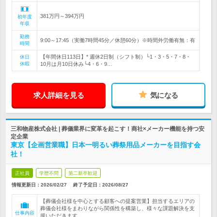
381万円～394万円
初年度
年収
勤務
9:00～17:45（実働7時間45分／休憩60分）※時間外労働有無：有
時間
【年間休日113日】* 週休2日制（シフト制）└1・3・5・7・8・
休日
休暇
10月は月10日休み└4・6・9…
求人詳細を見る
気になる
三和物産株式会社 | 葬儀業界に変革を起こす！商社×メーカー機能を持つ安
定企業
東京【企画営業職】日本一明るい葬祭用品メーカーを目指す会
社！
正社員
学歴不問
第二新卒歓迎
情報更新日：2026/02/27
終了予定日：
2026/08/27
【葬儀会社様を中心とする顧客への提案営業】担当するエリアの
葬儀会社様をまわりながら関係性を構築し、様々な課題解決を支
仕事内容
援いただきます。