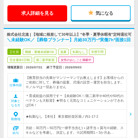
求人詳細を見る
気になる
株式会社北進 | 【地域に根差して30年以上】*冬季・夏季休暇有*定時退社可
＼未経験OK／【葬祭プランナー】月給30万円~*実働7h*面接1回
正社員
職種・業種未経験OK
急募
転勤なし
学歴不問
完全週休2日制
第二新卒歓迎
女性のおしごと掲載中
情報更新日：2026/07/31
終了予定日：
2026/09/03
【教育担当の先輩がマンツーマンでお教えします】お客様からの
ご依頼に対して、葬儀の提案、式場の設営～運営を担当します。
仕事内容
※ノルマは一切ありません
＊育成前提の採用です＊【未経験OK！/第二新卒や40代や50代の
ベテランも大歓迎】★明るく元気なコミュニケーションができれ
対象と
ばOK！
なる方
★転勤なし 【本社】 東京都杉並区堀ノ内1-17-2
勤務地
月給：30万円～50万円(一律手当含む)＋諸手当＋賞与※経験、ス
キルなどを考慮し、決定します。※試用期間1～3か月あ…
給与