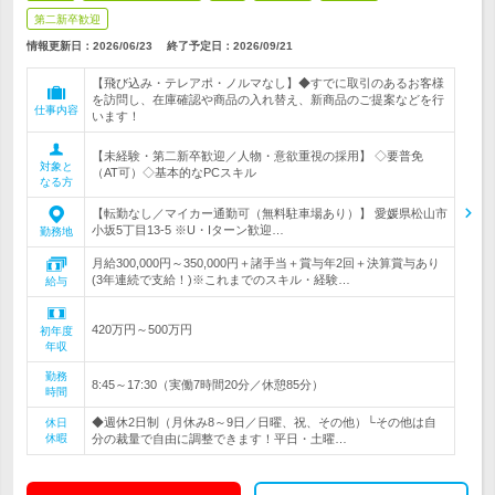
第二新卒歓迎
情報更新日：2026/06/23
終了予定日：
2026/09/21
【飛び込み・テレアポ・ノルマなし】◆すでに取引のあるお客様
を訪問し、在庫確認や商品の入れ替え、新商品のご提案などを行
仕事内容
います！
【未経験・第二新卒歓迎／人物・意欲重視の採用】 ◇要普免
対象と
（AT可）◇基本的なPCスキル
なる方
【転勤なし／マイカー通勤可（無料駐車場あり）】 愛媛県松山市
小坂5丁目13-5 ※U・Iターン歓迎…
勤務地
月給300,000円～350,000円＋諸手当＋賞与年2回＋決算賞与あり
(3年連続で支給！)※これまでのスキル・経験…
給与
420万円～500万円
初年度
年収
勤務
8:45～17:30（実働7時間20分／休憩85分）
時間
◆週休2日制（月休み8～9日／日曜、祝、その他）└その他は自
休日
休暇
分の裁量で自由に調整できます！平日・土曜…