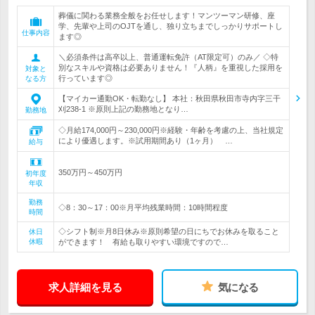
葬儀に関わる業務全般をお任せします！マンツーマン研修、座
学、先輩や上司のOJTを通し、独り立ちまでしっかりサポートし
仕事内容
ます◎
＼必須条件は高卒以上、普通運転免許（AT限定可）のみ／ ◇特
別なスキルや資格は必要ありません！『人柄』を重視した採用を
対象と
行っています◎
なる方
【マイカー通勤OK・転勤なし】 本社：秋田県秋田市寺内字三干
刈238-1 ※原則上記の勤務地となり…
勤務地
◇月給174,000円～230,000円※経験・年齢を考慮の上、当社規定
により優遇します。※試用期間あり（1ヶ月） …
給与
350万円～450万円
初年度
年収
勤務
◇8：30～17：00※月平均残業時間：10時間程度
時間
◇シフト制※月8日休み※原則希望の日にちでお休みを取ること
休日
休暇
ができます！ 有給も取りやすい環境ですので…
求人詳細を見る
気になる