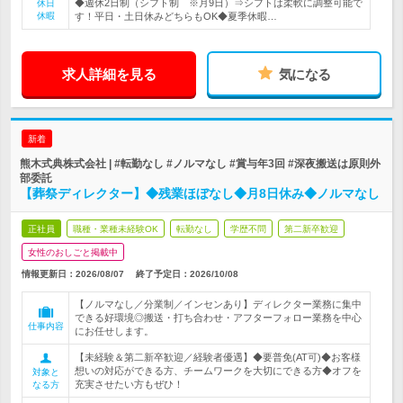
◆週休2日制（シフト制 ※月9日）⇒シフトは柔軟に調整可能で
休日
休暇
す！平日・土日休みどちらもOK◆夏季休暇…
求人詳細を見る
気になる
新着
熊木式典株式会社 | #転勤なし #ノルマなし #賞与年3回 #深夜搬送は原則外
部委託
【葬祭ディレクター】◆残業ほぼなし◆月8日休み◆ノルマなし
正社員
職種・業種未経験OK
転勤なし
学歴不問
第二新卒歓迎
女性のおしごと掲載中
情報更新日：2026/08/07
終了予定日：
2026/10/08
【ノルマなし／分業制／インセンあり】ディレクター業務に集中
できる好環境◎搬送・打ち合わせ・アフターフォロー業務を中心
仕事内容
にお任せします。
【未経験＆第二新卒歓迎／経験者優遇】◆要普免(AT可)◆お客様
想いの対応ができる方、チームワークを大切にできる方◆オフを
対象と
充実させたい方もぜひ！
なる方