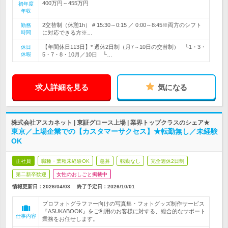
400万円～455万円
初年度
年収
2交替制（休憩1h） # 15:30～0:15 ／ 0:00～8:45※両方のシフト
勤務
時間
に対応できる方※…
【年間休日113日】* 週休2日制（月7～10日の交替制） └1・3・
休日
休暇
5・7・8・10月／10日 └…
求人詳細を見る
気になる
株式会社アスカネット | 東証グロース上場 | 業界トップクラスのシェア★
東京／上場企業での【カスタマーサクセス】★転勤無し／未経験
OK
正社員
職種・業種未経験OK
急募
転勤なし
完全週休2日制
第二新卒歓迎
女性のおしごと掲載中
情報更新日：2026/04/03
終了予定日：
2026/10/01
プロフォトグラファー向けの写真集・フォトグッズ制作サービス
『ASUKABOOK』をご利用のお客様に対する、総合的なサポート
仕事内容
業務をお任せします。