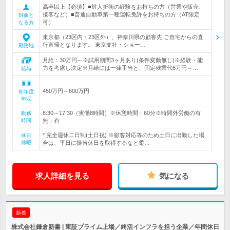
高卒以上【必須】■対人折衝の経験をお持ちの方（営業や販売、
接客など）■普通自動車第一種運転免許をお持ちの方（AT限定
対象と
可）
なる方
東京都（23区内・23区外）、神奈川県の顧客先 ご自宅からの直
行直帰となります。 東京支社・ショー…
勤務地
月給：30万円～※試用期間3ヶ月あり(条件変動無し)※経験・能
力を考慮し決定※月給には一律手当と、固定残業代6万円～…
給与
450万円～600万円
初年度
年収
8:30～17:30（実働8時間）※休憩時間：60分※時間外労働の有
勤務
時間
無：有
* 完全週休二日制(土日祝) ※顧客対応等のため土日に出勤した場
休日
休暇
合は、平日に振替休日を取得するなど柔…
求人詳細を見る
気になる
新着
株式会社鎌倉新書 | 東証プライム上場／終活インフラを担う企業／年間休日