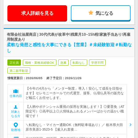
求人詳細を見る
気になる
有限会社油屋商店 | 30代代表が改革中!残業月10~15h程!家族手当あり!再雇
用制度あり
柔軟な発想と感性を大事にできる【営業】＃未経験歓迎＃転勤な
し
正社員
職種・業種未経験OK
急募
転勤なし
学歴不問
第二新卒歓迎
情報更新日：2026/06/05
終了予定日：
2026/11/26
【今年の4月から「メンター制度」導入！安心して成長を目指せ
ます】セレモニーホールでの式運営、接客、仏壇仏具等の販売な
仕事内容
ど幅広くお任せします。
【人柄やポテンシャル重視の採用を実施します！】◎要普免（AT
限定可）◎高卒以上◎人情味あふれるメンバーばかりの温かい職
対象と
場です！
なる方
＼転勤なし・マイカー通勤OK（無料駐車場あり）／ 栃木県大田
原市美原1-3523-5 【雇入れ直後…
勤務地