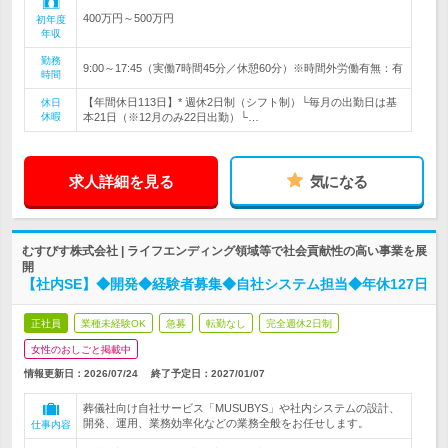
400万円～500万円
初年度
年収
勤務
9:00～17:45（実働7時間45分／休憩60分）※時間外労働有無：有
時間
【年間休日113日】* 週休2日制（シフト制）└毎月の出勤日は基
休日
休暇
本21日（※12月のみ22日出勤）└…
求人詳細を見る
気になる
むすびす株式会社 | ライフエンディング領域等で社会貢献性の高い事業を展
開
【社内SE】◆開発◆経験者募集◆自社システム担当◆年休127日
正社員
業種未経験OK
急募
転勤なし
完全週休2日制
女性のおしごと掲載中
情報更新日：2026/07/24
終了予定日：
2027/01/07
葬儀社向け自社サービス「MUSUBYS」や社内システムの設計、
開発、運用、業務効率化などの業務全般をお任せします。
仕事内容