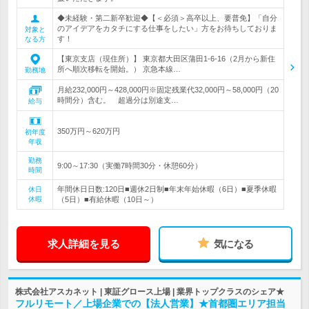
◆未経験・第二新卒歓迎◆【＜必須＞高卒以上、要普免】「自分
のアイデアをカタチにする仕事をしたい」方をお待ちしておりま
対象と
す！
なる方
【東京支店（現住所）】 東京都大田区蒲田1-6-16（2月から新住
所へ順次移転を開始。） 京急本線…
勤務地
月給232,000円～428,000円※固定残業代32,000円～58,000円（20
時間分）含む。 超過分は別途支…
給与
350万円～620万円
初年度
年収
勤務
9:00～17:30（実働7時間30分・休憩60分）
時間
年間休日日数:120日■週休2日制■年末年始休暇（6日）■夏季休暇
休日
休暇
（5日）■有給休暇（10日～）
求人詳細を見る
気になる
株式会社アスカネット | 東証グロース上場 | 業界トップクラスのシェア★
フルリモート／上場企業での【法人営業】★首都圏エリア担当