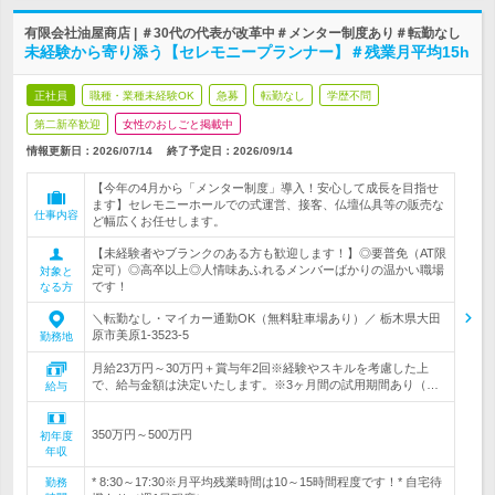
有限会社油屋商店 | ＃30代の代表が改革中＃メンター制度あり＃転勤なし
未経験から寄り添う【セレモニープランナー】＃残業月平均15h
正社員
職種・業種未経験OK
急募
転勤なし
学歴不問
第二新卒歓迎
女性のおしごと掲載中
情報更新日：2026/07/14
終了予定日：
2026/09/14
【今年の4月から「メンター制度」導入！安心して成長を目指せ
ます】セレモニーホールでの式運営、接客、仏壇仏具等の販売な
仕事内容
ど幅広くお任せします。
【未経験者やブランクのある方も歓迎します！】◎要普免（AT限
定可）◎高卒以上◎人情味あふれるメンバーばかりの温かい職場
対象と
です！
なる方
＼転勤なし・マイカー通勤OK（無料駐車場あり）／ 栃木県大田
原市美原1-3523-5
勤務地
月給23万円～30万円＋賞与年2回※経験やスキルを考慮した上
で、給与金額は決定いたします。※3ヶ月間の試用期間あり（…
給与
350万円～500万円
初年度
年収
* 8:30～17:30※月平均残業時間は10～15時間程度です！* 自宅待
勤務