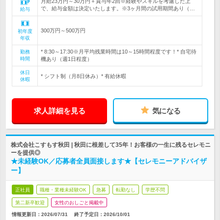
月給23万円～30万円＋賞与年2回※経験やスキルを考慮した上
で、給与金額は決定いたします。※3ヶ月間の試用期間あり（…
給与
300万円～500万円
初年度
年収
* 8:30～17:30※月平均残業時間は10～15時間程度です！* 自宅待
勤務
時間
機あり（週1日程度）
休日
* シフト制（月8日休み）* 有給休暇
休暇
求人詳細を見る
気になる
株式会社こすもす秋田 | 秋田に根差して35年！お客様の一生に残るセレモニ
ーを提供◎
★未経験OK／応募者全員面接します★【セレモニーアドバイザ
ー】
正社員
職種・業種未経験OK
急募
転勤なし
学歴不問
第二新卒歓迎
女性のおしごと掲載中
情報更新日：2026/07/31
終了予定日：
2026/10/01