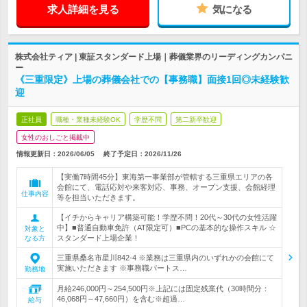
求人詳細を見る
気になる
株式会社ティア | 東証スタンダード上場｜葬儀業界のリーディングカンパニ
ー
《三重限定》上場の葬儀会社での【事務職】面接1回◎未経験歓
迎
正社員
職種・業種未経験OK
学歴不問
第二新卒歓迎
女性のおしごと掲載中
情報更新日：2026/06/05
終了予定日：
2026/11/26
【実働7時間45分】東海第一事業部が管轄する三重県エリアの各
会館にて、電話応対や来客対応、事務、オープン支援、会館経理
仕事内容
等を担当いただきます。
【イチからキャリア構築可能！学歴不問！20代～30代の女性活躍
中】■普通自動車免許（AT限定可）■PCの基本的な操作スキル ☆
対象と
スタンダード上場企業！
なる方
三重県桑名市星川842-4 ※業務は三重県内のいずれかの会館にて
実施いただきます ※事務職パートス…
勤務地
月給246,000円～254,500円※上記には固定残業代（30時間分：
46,068円～47,660円）を含む※超過…
給与