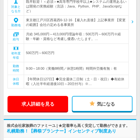
既卒歓迎！＜必須＞■高等専門学校卒以上■システムの運用あるい
は開発の実務経験（言語：Java、Python、PHP、JavaScriptな
対象と
ど）
なる方
東京都江戸川区西葛西6-12-16 【雇入れ直後】上記事業所 【変更
の範囲】会社の定める各事業所
勤務地
月給 345,000円～413,000円理論年収：500万円～600万円※経
験・年齢・資格など考慮し優遇いたします。…
給与
500万円～600万円
初年度
年収
勤務
9:00～18:00（実働8時間／休憩1時間）時間外労働有無：有
時間
【年間休日127日】◆完全週休二日制（土・日・祝日）◆有給休
休日
休暇
暇（入社半年経過後10日～20日付与）※…
求人詳細を見る
気になる
株式会社家族葬のファミーユ | ★定着率も高く安定して勤務ができます。
札幌勤務！【葬祭プランナー】インセンティブ制度あり