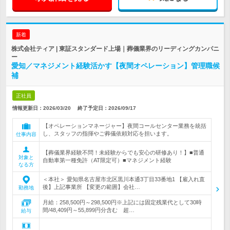
新着
株式会社ティア | 東証スタンダード上場｜葬儀業界のリーディングカンパニ
ー
愛知／マネジメント経験活かす【夜間オペレーション】管理職候
補
正社員
情報更新日：2026/03/20
終了予定日：
2026/09/17
【オペレーションマネージャー】夜間コールセンター業務を統括
し、スタッフの指揮やご葬儀依頼対応を担います。
仕事内容
【葬儀業界経験不問！未経験からでも安心の研修あり！】■普通
対象と
自動車第一種免許（AT限定可）■マネジメント経験
なる方
＜本社＞ 愛知県名古屋市北区黒川本通3丁目33番地1 【雇入れ直
後】上記事業所 【変更の範囲】会社…
勤務地
月給：258,500円～298,500円※上記には固定残業代として30時
間/48,409円～55,899円分含む 超…
給与