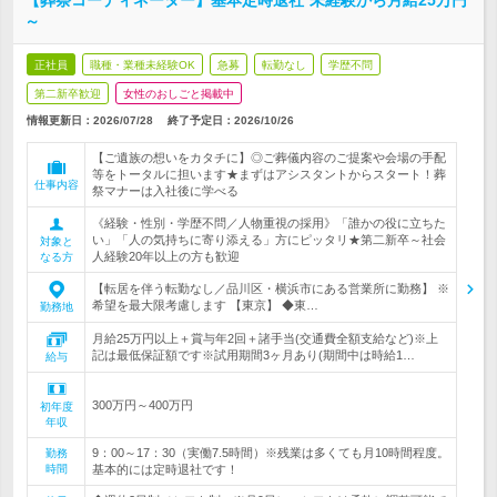
【葬祭コーディネーター】基本定時退社*未経験から月給25万円
～
正社員
職種・業種未経験OK
急募
転勤なし
学歴不問
第二新卒歓迎
女性のおしごと掲載中
情報更新日：2026/07/28
終了予定日：
2026/10/26
【ご遺族の想いをカタチに】◎ご葬儀内容のご提案や会場の手配
等をトータルに担います★まずはアシスタントからスタート！葬
仕事内容
祭マナーは入社後に学べる
《経験・性別・学歴不問／人物重視の採用》「誰かの役に立ちた
い」「人の気持ちに寄り添える」方にピッタリ★第二新卒～社会
対象と
人経験20年以上の方も歓迎
なる方
【転居を伴う転勤なし／品川区・横浜市にある営業所に勤務】 ※
希望を最大限考慮します 【東京】 ◆東…
勤務地
月給25万円以上＋賞与年2回＋諸手当(交通費全額支給など)※上
記は最低保証額です※試用期間3ヶ月あり(期間中は時給1…
給与
300万円～400万円
初年度
年収
9：00～17：30（実働7.5時間）※残業は多くても月10時間程度。
勤務
時間
基本的には定時退社です！