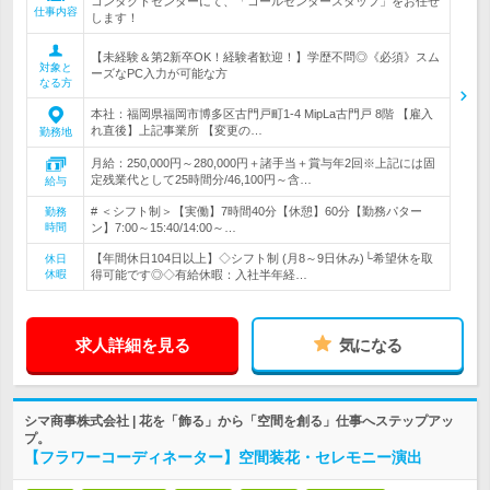
コンタクトセンターにて、「コールセンタースタッフ」をお任せ
仕事内容
します！
【未経験＆第2新卒OK！経験者歓迎！】学歴不問◎《必須》スム
対象と
ーズなPC入力が可能な方
なる方
本社：福岡県福岡市博多区古門戸町1-4 MipLa古門戸 8階 【雇入
れ直後】上記事業所 【変更の…
勤務地
月給：250,000円～280,000円＋諸手当＋賞与年2回※上記には固
定残業代として25時間分/46,100円～含…
給与
# ＜シフト制＞【実働】7時間40分【休憩】60分【勤務パター
勤務
時間
ン】7:00～15:40/14:00～…
【年間休日104日以上】◇シフト制 (月8～9日休み)└希望休を取
休日
休暇
得可能です◎◇有給休暇：入社半年経…
求人詳細を見る
気になる
シマ商事株式会社 | 花を「飾る」から「空間を創る」仕事へステップアッ
プ。
【フラワーコーディネーター】空間装花・セレモニー演出