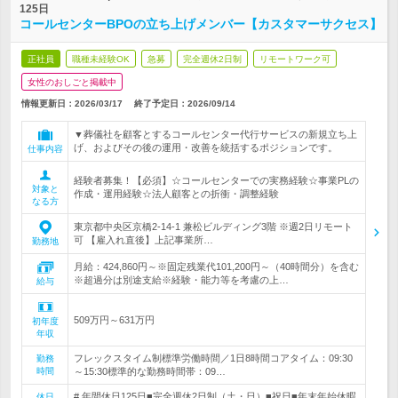
125日
コールセンターBPOの立ち上げメンバー【カスタマーサクセス】
正社員
職種未経験OK
急募
完全週休2日制
リモートワーク可
女性のおしごと掲載中
情報更新日：2026/03/17
終了予定日：
2026/09/14
▼葬儀社を顧客とするコールセンター代行サービスの新規立ち上
げ、およびその後の運用・改善を統括するポジションです。
仕事内容
経験者募集！【必須】☆コールセンターでの実務経験☆事業PLの
対象と
作成・運用経験☆法人顧客との折衝・調整経験
なる方
東京都中央区京橋2-14-1 兼松ビルディング3階 ※週2日リモート
可 【雇入れ直後】上記事業所…
勤務地
月給：424,860円～※固定残業代101,200円～（40時間分）を含む
※超過分は別途支給※経験・能力等を考慮の上…
給与
509万円～631万円
初年度
年収
フレックスタイム制標準労働時間／1日8時間コアタイム：09:30
勤務
時間
～15:30標準的な勤務時間帯：09…
# 年間休日125日■完全週休2日制（土・日）■祝日■年末年始休暇
休日