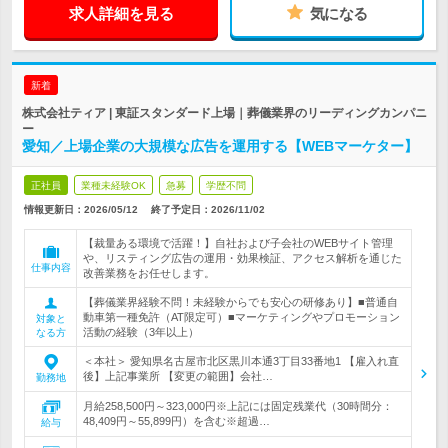
求人詳細を見る
気になる
新着
株式会社ティア | 東証スタンダード上場｜葬儀業界のリーディングカンパニ
ー
愛知／上場企業の大規模な広告を運用する【WEBマーケター】
正社員
業種未経験OK
急募
学歴不問
情報更新日：2026/05/12
終了予定日：
2026/11/02
【裁量ある環境で活躍！】自社および子会社のWEBサイト管理
や、リスティング広告の運用・効果検証、アクセス解析を通じた
仕事内容
改善業務をお任せします。
【葬儀業界経験不問！未経験からでも安心の研修あり】■普通自
動車第一種免許（AT限定可）■マーケティングやプロモーション
対象と
活動の経験（3年以上）
なる方
＜本社＞ 愛知県名古屋市北区黒川本通3丁目33番地1 【雇入れ直
後】上記事業所 【変更の範囲】会社…
勤務地
月給258,500円～323,000円※上記には固定残業代（30時間分：
48,409円～55,899円）を含む※超過…
給与