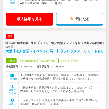
休暇
■夏季休暇■有給休暇■出産・育児休…
求人詳細を見る
気になる
新着
株式会社鎌倉新書 | 東証プライム上場／終活インフラを担う企業／年間休日
125日
大阪【法人営業（イベント出展）】◎フレックス・リモートあり
正社員
完全週休2日制
第二新卒歓迎
リモートワーク可
情報更新日：2026/03/17
終了予定日：
2026/09/14
▼ 自治体が主催する「終活講座・相談会」への出展を、介護施設
や葬儀社などの地域企業へ電話等で提案していただきます。
仕事内容
【経験者募集／業界経験や終活の知識はなくてもOKです！】
対象と
Webサービスの立ち上げ・グロース経験をお持ちの方
なる方
【大阪オフィス】 大阪府大阪市中央区大手前1丁目7－31 OMMビ
ル13階 【雇入れ直後】上記事業…
勤務地