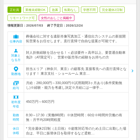
正社員
業種未経験OK
急募
転勤なし
学歴不問
完全週休2日制
リモートワーク可
女性のおしごと掲載中
情報更新日：2026/07/03
終了予定日：
2026/12/24
葬儀会社に対する遺影肖像写真加工・通信出力システムの新規開
拓営業をお任せします。直行直帰で自由な提案が可能です。
仕事内容
対人折衝経験を活かせる！＜必須要件＞高卒以上、要普通自動車
対象と
免許（AT限定可）、営業や販売等の経験をお持ちの方
なる方
担当エリア（神奈川、東京）の顧客先 直接客先への直行直帰とな
ります！ 東京支社・ショールーム 東京…
勤務地
月給：280,000円～330,000円※試用期間3ヶ月あり(条件変動無
し)※経験・能力を考慮し決定※月給には一律手…
給与
450万円～600万円
初年度
年収
8:30～17:30（実働8時間）※休憩時間：60分※時間外労働の有
勤務
時間
無：月平均20時間程度
* 完全週休2日制（土日祝）※顧客対応等のため土日に出勤した場
休日
休暇
合は、平日に振替休日を取得するなど柔軟…