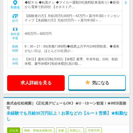
◆駅チカ ◆転勤ナシ ◆マイカー通勤OK(無料駐車場有り) ◆新宿
から電車で約20分 【オネスト戸…
勤務地
【経験者の方】月給28万5,000円～42万円＋賞与年3回＋インセン
ティブ【未経験の方】月給23万円～＋賞与年3回＋…
給与
400万円～600万円
初年度
年収
8：30～17：00(実働7.5時間)◆残業は月平均15時間程度。◆通夜
勤務
時間
がない日は、ほとんどの社員が…
【休日】週休2日制(月8日)【休暇】夏季、年末年始、GW、有給
休日
休暇
休暇、慶弔休暇# [有給休暇]社員の取…
求人詳細を見る
気になる
株式会社松南園 | 《正社員デビューもOK》★U・Iターン歓迎！★WEB面接
可
未経験でも月給30万円以上！お茶などの【ルート営業】★転勤な
し
正社員
職種・業種未経験OK
急募
転勤なし
学歴不問