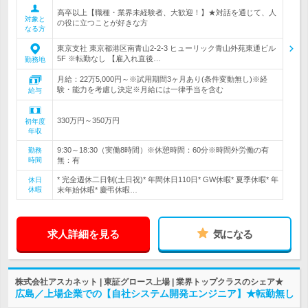
高卒以上【職種・業界未経験者、大歓迎！】★対話を通じて、人
対象と
の役に立つことが好きな方
なる方
東京支社 東京都港区南青山2-2-3 ヒューリック青山外苑東通ビル
5F ※転勤なし 【雇入れ直後…
勤務地
月給：22万5,000円～※試用期間3ヶ月あり(条件変動無し)※経
験・能力を考慮し決定※月給には一律手当を含む
給与
330万円～350万円
初年度
年収
9:30～18:30（実働8時間）※休憩時間：60分※時間外労働の有
勤務
時間
無：有
* 完全週休二日制(土日祝)* 年間休日110日* GW休暇* 夏季休暇* 年
休日
休暇
末年始休暇* 慶弔休暇…
求人詳細を見る
気になる
株式会社アスカネット | 東証グロース上場 | 業界トップクラスのシェア★
広島／上場企業での【自社システム開発エンジニア】★転勤無し