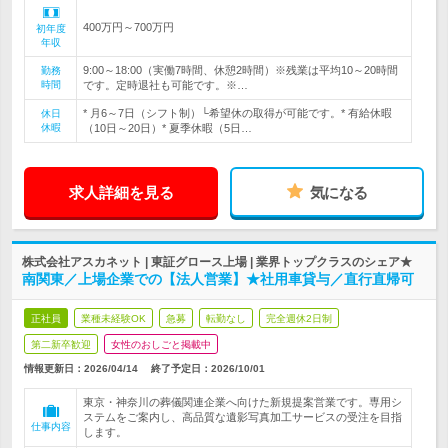
400万円～700万円
初年度
年収
9:00～18:00（実働7時間、休憩2時間）※残業は平均10～20時間
勤務
時間
です。定時退社も可能です。※…
* 月6～7日（シフト制）└希望休の取得が可能です。* 有給休暇
休日
休暇
（10日～20日）* 夏季休暇（5日…
求人詳細を見る
気になる
株式会社アスカネット | 東証グロース上場 | 業界トップクラスのシェア★
南関東／上場企業での【法人営業】★社用車貸与／直行直帰可
正社員
業種未経験OK
急募
転勤なし
完全週休2日制
第二新卒歓迎
女性のおしごと掲載中
情報更新日：2026/04/14
終了予定日：
2026/10/01
東京・神奈川の葬儀関連企業へ向けた新規提案営業です。専用シ
ステムをご案内し、高品質な遺影写真加工サービスの受注を目指
仕事内容
します。