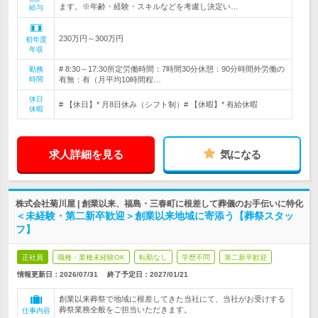
ます。※年齢・経験・スキルなどを考慮し決定い…
給与
230万円～300万円
初年度
年収
# 8:30～17:30所定労働時間：7時間30分休憩：90分時間外労働の
勤務
時間
有無：有（月平均10時間程…
休日
# 【休日】* 月8日休み（シフト制）# 【休暇】* 有給休暇
休暇
求人詳細を見る
気になる
株式会社菊川屋 | 創業以来、福島・三春町に根差して葬儀のお手伝いに特化
＜未経験・第二新卒歓迎＞創業以来地域に寄添う【葬祭スタッ
フ】
正社員
職種・業種未経験OK
転勤なし
学歴不問
第二新卒歓迎
情報更新日：2026/07/31
終了予定日：
2027/01/21
創業以来葬祭で地域に根差してきた当社にて、当社がお受けする
葬祭業務全般をご担当いただきます。
仕事内容