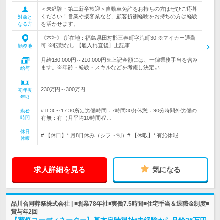
＜未経験・第二新卒歓迎＞自動車免許をお持ちの方はぜひご応募
ください！営業や接客業など、顧客折衝経験をお持ちの方は経験
対象と
を活かせます。
なる方
《本社》 所在地：福島県田村郡三春町字荒町30 ※マイカー通勤
可 ※転勤なし 【雇入れ直後】上記事…
勤務地
月給180,000円～210,000円※上記金額には、一律業務手当を含み
ます。※年齢・経験・スキルなどを考慮し決定い…
給与
230万円～300万円
初年度
年収
# 8:30～17:30所定労働時間：7時間30分休憩：90分時間外労働の
勤務
時間
有無：有（月平均10時間程…
休日
# 【休日】* 月8日休み（シフト制）# 【休暇】* 有給休暇
休暇
求人詳細を見る
気になる
品川合同葬祭株式会社 | ■創業78年社■実働7.5時間■住宅手当＆退職金制度■
賞与年2回