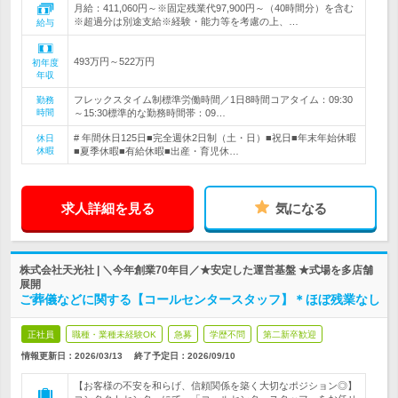
月給：411,060円～※固定残業代97,900円～（40時間分）を含む
※超過分は別途支給※経験・能力等を考慮の上、…
給与
493万円～522万円
初年度
年収
フレックスタイム制標準労働時間／1日8時間コアタイム：09:30
勤務
時間
～15:30標準的な勤務時間帯：09…
# 年間休日125日■完全週休2日制（土・日）■祝日■年末年始休暇
休日
休暇
■夏季休暇■有給休暇■出産・育児休…
求人詳細を見る
気になる
株式会社天光社 | ＼今年創業70年目／★安定した運営基盤 ★式場を多店舗
展開
ご葬儀などに関する【コールセンタースタッフ】＊ほぼ残業なし
正社員
職種・業種未経験OK
急募
学歴不問
第二新卒歓迎
情報更新日：2026/03/13
終了予定日：
2026/09/10
【お客様の不安を和らげ、信頼関係を築く大切なポジション◎】