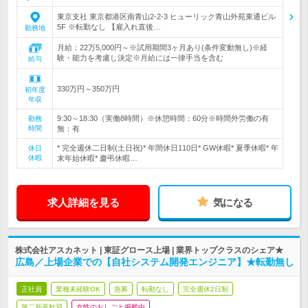
東京支社 東京都港区南青山2-2-3 ヒューリック青山外苑東通ビル
5F ※転勤なし 【雇入れ直後…
勤務地
月給：22万5,000円～※試用期間3ヶ月あり(条件変動無し)※経
験・能力を考慮し決定※月給には一律手当を含む
給与
330万円～350万円
初年度
年収
9:30～18:30（実働8時間）※休憩時間：60分※時間外労働の有
勤務
時間
無：有
* 完全週休二日制(土日祝)* 年間休日110日* GW休暇* 夏季休暇* 年
休日
休暇
末年始休暇* 慶弔休暇…
求人詳細を見る
気になる
株式会社アスカネット | 東証グロース上場 | 業界トップクラスのシェア★
広島／上場企業での【自社システム開発エンジニア】★転勤無し
正社員
業種未経験OK
急募
転勤なし
完全週休2日制
第二新卒歓迎
女性のおしごと掲載中