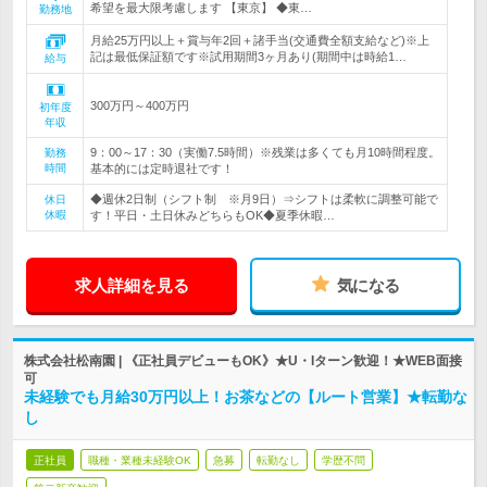
希望を最大限考慮します 【東京】 ◆東…
勤務地
月給25万円以上＋賞与年2回＋諸手当(交通費全額支給など)※上
記は最低保証額です※試用期間3ヶ月あり(期間中は時給1…
給与
300万円～400万円
初年度
年収
9：00～17：30（実働7.5時間）※残業は多くても月10時間程度。
勤務
時間
基本的には定時退社です！
◆週休2日制（シフト制 ※月9日）⇒シフトは柔軟に調整可能で
休日
休暇
す！平日・土日休みどちらもOK◆夏季休暇…
求人詳細を見る
気になる
株式会社松南園 | 《正社員デビューもOK》★U・Iターン歓迎！★WEB面接
可
未経験でも月給30万円以上！お茶などの【ルート営業】★転勤な
し
正社員
職種・業種未経験OK
急募
転勤なし
学歴不問