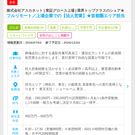
新着
株式会社アスカネット | 東証グロース上場 | 業界トップクラスのシェア★
フルリモート／上場企業での【法人営業】★首都圏エリア担当
正社員
業種未経験OK
急募
転勤なし
学歴不問
完全週休2日制
リモートワーク可
女性のおしごと掲載中
情報更新日：2026/07/03
終了予定日：
2026/12/24
葬儀会社に対する遺影肖像写真加工・通信出力システムの新規開
拓営業をお任せします。直行直帰で自由な提案が可能です。
仕事内容
対人折衝経験を活かせる！＜必須要件＞高卒以上、要普通自動車
対象と
免許（AT限定可）、営業や販売等の経験をお持ちの方
なる方
担当エリア（神奈川、東京）の顧客先 直接客先への直行直帰とな
ります！ 東京支社・ショールーム 東京…
勤務地
月給：280,000円～330,000円※試用期間3ヶ月あり(条件変動無
し)※経験・能力を考慮し決定※月給には一律手…
給与
450万円～600万円
初年度
年収
8:30～17:30（実働8時間）※休憩時間：60分※時間外労働の有
勤務
時間
無：月平均20時間程度