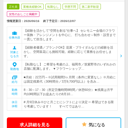
正社員
業種未経験OK
転勤なし
学歴不問
第二新卒歓迎
女性のおしごと掲載中
情報更新日：2026/06/16
終了予定日：
2026/12/07
【経験を活かして“空間を創る”仕事へ】 セレモニー会場のフラワ
ー装飾・アレンジメントを中心に、 打ち合わせ～制作・設営まで
仕事内容
一貫して担当します。
【経験者優遇／ブランクOK】花屋・ブライダルなどの経験を活
かし、空間装花にも挑戦可能。経験に応じて業務をお任せしま
対象と
す。
なる方
【転勤なし】 ご希望を考慮の上、福岡市／筑紫野市のいずれかの
店舗に配属します。 ▼フラワーショップ…
勤務地
■月給：22万円～※試用期間3ヶ月間（条件に変更なし）※月給に
は固定残業代（30時間分／3万9,700円以上）を含み…
給与
8：30～17：30（所定労働時間8時間／休憩60分）★残業は月平
勤務
時間
均10時間以下お盆あたりの8月10…
# 月9日休み※ひと月ごとにシフトにより決定⇒ 希望はできる限
休日
休暇
り考慮しています！ すべてではあり…
求人詳細を見る
気になる