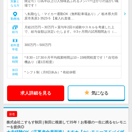
限定可）◎高卒以上◎人情味あふれるメンバーばかりの温かい職
対象と
場です！
なる方
＼転勤なし・マイカー通勤OK（無料駐車場あり）／ 栃木県大田
原市美原1-3523-5 【雇入れ直後…
勤務地
月給23万円～30万円＋賞与年2回※経験やスキルを考慮した上
で、給与金額は決定いたします。※3ヶ月間の試用期間あり（…
給与
300万円～500万円
初年度
年収
* 8:30～17:30※月平均残業時間は10～15時間程度です！* 自宅待
勤務
時間
機あり（週1日程度）
休日
* シフト制（月8日休み）* 有給休暇
休暇
求人詳細を見る
気になる
新着
株式会社こすもす秋田 | 秋田に根差して35年！お客様の一生に残るセレモニ
ーを提供◎