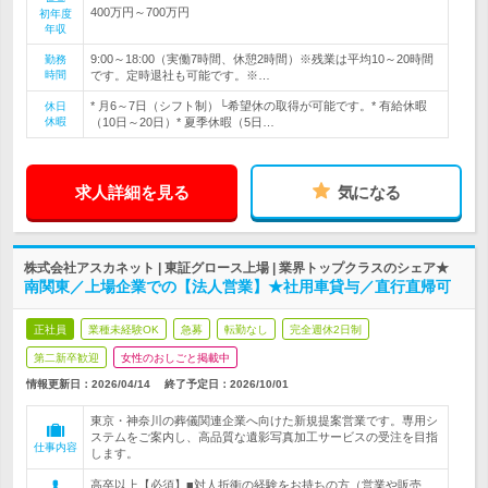
400万円～700万円
初年度
年収
9:00～18:00（実働7時間、休憩2時間）※残業は平均10～20時間
勤務
時間
です。定時退社も可能です。※…
* 月6～7日（シフト制）└希望休の取得が可能です。* 有給休暇
休日
休暇
（10日～20日）* 夏季休暇（5日…
求人詳細を見る
気になる
株式会社アスカネット | 東証グロース上場 | 業界トップクラスのシェア★
南関東／上場企業での【法人営業】★社用車貸与／直行直帰可
正社員
業種未経験OK
急募
転勤なし
完全週休2日制
第二新卒歓迎
女性のおしごと掲載中
情報更新日：2026/04/14
終了予定日：
2026/10/01
東京・神奈川の葬儀関連企業へ向けた新規提案営業です。専用シ
ステムをご案内し、高品質な遺影写真加工サービスの受注を目指
仕事内容
します。
高卒以上【必須】■対人折衝の経験をお持ちの方（営業や販売、