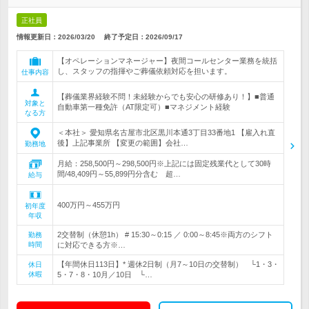
正社員
情報更新日：2026/03/20
終了予定日：
2026/09/17
【オペレーションマネージャー】夜間コールセンター業務を統括
し、スタッフの指揮やご葬儀依頼対応を担います。
仕事内容
【葬儀業界経験不問！未経験からでも安心の研修あり！】■普通
対象と
自動車第一種免許（AT限定可）■マネジメント経験
なる方
＜本社＞ 愛知県名古屋市北区黒川本通3丁目33番地1 【雇入れ直
後】上記事業所 【変更の範囲】会社…
勤務地
月給：258,500円～298,500円※上記には固定残業代として30時
間/48,409円～55,899円分含む 超…
給与
400万円～455万円
初年度
年収
2交替制（休憩1h） # 15:30～0:15 ／ 0:00～8:45※両方のシフト
勤務
時間
に対応できる方※…
【年間休日113日】* 週休2日制（月7～10日の交替制） └1・3・
休日
休暇
5・7・8・10月／10日 └…