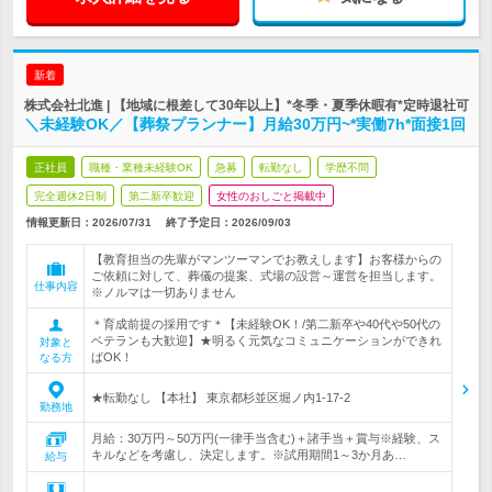
新着
株式会社北進 | 【地域に根差して30年以上】*冬季・夏季休暇有*定時退社可
＼未経験OK／【葬祭プランナー】月給30万円~*実働7h*面接1回
正社員
職種・業種未経験OK
急募
転勤なし
学歴不問
完全週休2日制
第二新卒歓迎
女性のおしごと掲載中
情報更新日：2026/07/31
終了予定日：
2026/09/03
【教育担当の先輩がマンツーマンでお教えします】お客様からの
ご依頼に対して、葬儀の提案、式場の設営～運営を担当します。
仕事内容
※ノルマは一切ありません
＊育成前提の採用です＊【未経験OK！/第二新卒や40代や50代の
ベテランも大歓迎】★明るく元気なコミュニケーションができれ
対象と
ばOK！
なる方
★転勤なし 【本社】 東京都杉並区堀ノ内1-17-2
勤務地
月給：30万円～50万円(一律手当含む)＋諸手当＋賞与※経験、ス
キルなどを考慮し、決定します。※試用期間1～3か月あ…
給与