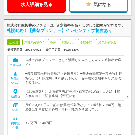
求人詳細を見る
気になる
株式会社家族葬のファミーユ | ★定着率も高く安定して勤務ができます。
札幌勤務！【葬祭プランナー】インセンティブ制度あり
正社員
業種未経験OK
急募
転勤なし
学歴不問
第二新卒歓迎
情報更新日：2026/06/16
終了予定日：
2026/12/07
当社で葬祭プランナーとして活躍してみませんか？未経験者歓迎
です
仕事内容
■業種職種未経験者歓迎《必須条件》■普通自動車第一種免許お持
ちの方（AT限定可）■45歳以下の方※若年層の長期キャリア形成
対象と
を図るため
なる方
《北海道支社》 北海道札幌市手稲区西宮の沢1条2丁目3-14 【雇
入れ直後】上記事業所 【変更の範…
勤務地
月給263,900円※上記には固定残業代として30時間/47,700円 超
過分は別途支給※経験・年齢・能力を考慮して…
給与
350万円～540万円
初年度
年収