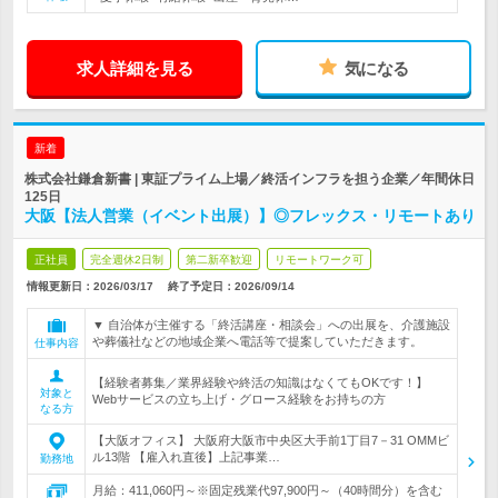
求人詳細を見る
気になる
新着
株式会社鎌倉新書 | 東証プライム上場／終活インフラを担う企業／年間休日
125日
大阪【法人営業（イベント出展）】◎フレックス・リモートあり
正社員
完全週休2日制
第二新卒歓迎
リモートワーク可
情報更新日：2026/03/17
終了予定日：
2026/09/14
▼ 自治体が主催する「終活講座・相談会」への出展を、介護施設
や葬儀社などの地域企業へ電話等で提案していただきます。
仕事内容
【経験者募集／業界経験や終活の知識はなくてもOKです！】
対象と
Webサービスの立ち上げ・グロース経験をお持ちの方
なる方
【大阪オフィス】 大阪府大阪市中央区大手前1丁目7－31 OMMビ
ル13階 【雇入れ直後】上記事業…
勤務地
月給：411,060円～※固定残業代97,900円～（40時間分）を含む