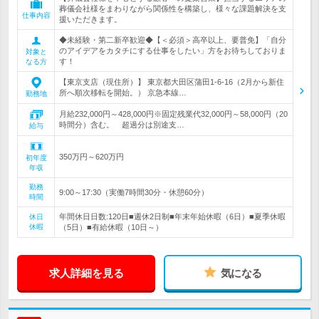
葬儀会社様をまわりながら関係性を構築し、様々な課題解決を支
仕事内容
援いただきます。
◆未経験・第二新卒歓迎◆【＜必須＞高卒以上、要普免】「自分
のアイデアをカタチにする仕事をしたい」方をお待ちしておりま
対象と
す！
なる方
【東京支店（現住所）】 東京都大田区蒲田1-6-16（2月から新住
所へ順次移転を開始。） 京急本線…
勤務地
月給232,000円～428,000円※固定残業代32,000円～58,000円（20
時間分）含む。 超過分は別途支…
給与
350万円～620万円
初年度
年収
勤務
9:00～17:30（実働7時間30分・休憩60分）
時間
年間休日日数:120日■週休2日制■年末年始休暇（6日）■夏季休暇
休日
休暇
（5日）■有給休暇（10日～）
求人詳細を見る
気になる