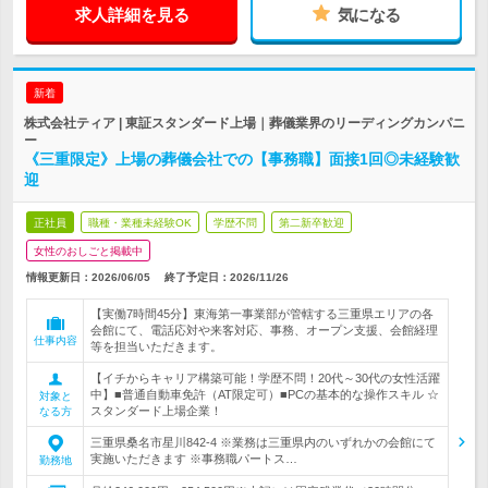
求人詳細を見る
気になる
新着
株式会社ティア | 東証スタンダード上場｜葬儀業界のリーディングカンパニ
ー
《三重限定》上場の葬儀会社での【事務職】面接1回◎未経験歓
迎
正社員
職種・業種未経験OK
学歴不問
第二新卒歓迎
女性のおしごと掲載中
情報更新日：2026/06/05
終了予定日：
2026/11/26
【実働7時間45分】東海第一事業部が管轄する三重県エリアの各
会館にて、電話応対や来客対応、事務、オープン支援、会館経理
仕事内容
等を担当いただきます。
【イチからキャリア構築可能！学歴不問！20代～30代の女性活躍
中】■普通自動車免許（AT限定可）■PCの基本的な操作スキル ☆
対象と
スタンダード上場企業！
なる方
三重県桑名市星川842-4 ※業務は三重県内のいずれかの会館にて
実施いただきます ※事務職パートス…
勤務地