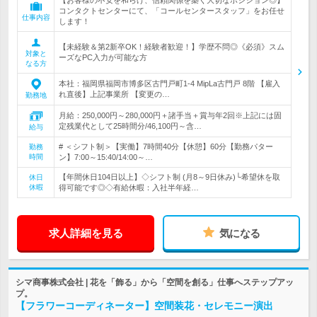
【お客様の不安を和らげ、信頼関係を築く大切なポジション◎】
コンタクトセンターにて、「コールセンタースタッフ」をお任せ
仕事内容
します！
【未経験＆第2新卒OK！経験者歓迎！】学歴不問◎《必須》スム
対象と
ーズなPC入力が可能な方
なる方
本社：福岡県福岡市博多区古門戸町1-4 MipLa古門戸 8階 【雇入
れ直後】上記事業所 【変更の…
勤務地
月給：250,000円～280,000円＋諸手当＋賞与年2回※上記には固
定残業代として25時間分/46,100円～含…
給与
# ＜シフト制＞【実働】7時間40分【休憩】60分【勤務パター
勤務
時間
ン】7:00～15:40/14:00～…
【年間休日104日以上】◇シフト制 (月8～9日休み)└希望休を取
休日
休暇
得可能です◎◇有給休暇：入社半年経…
求人詳細を見る
気になる
シマ商事株式会社 | 花を「飾る」から「空間を創る」仕事へステップアッ
プ。
【フラワーコーディネーター】空間装花・セレモニー演出