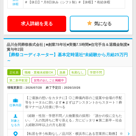
# 【休日】* 月8日休み（シフト制）# 【休暇】* 有給休暇
休暇
求人詳細を見る
気になる
品川合同葬祭株式会社 | ■創業78年社■実働7.5時間■住宅手当＆退職金制度■
賞与年2回
【葬祭コーディネーター】基本定時退社*未経験から月給25万円
～
正社員
職種・業種未経験OK
急募
転勤なし
学歴不問
第二新卒歓迎
女性のおしごと掲載中
情報更新日：2026/07/28
終了予定日：
2026/10/26
【ご遺族の想いをカタチに】◎ご葬儀内容のご提案や会場の手配
等をトータルに担います★まずはアシスタントからスタート！葬
仕事内容
祭マナーは入社後に学べる
《経験・性別・学歴不問／人物重視の採用》「誰かの役に立ちた
い」「人の気持ちに寄り添える」方にピッタリ★第二新卒～社会
対象と
人経験20年以上の方も歓迎
なる方
【転居を伴う転勤なし／品川区・横浜市にある営業所に勤務】 ※