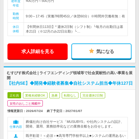
400万円～500万円
初年度
年収
勤務
9:00～17:45（実働7時間45分／休憩60分）※時間外労働有無：有
時間
【年間休日113日】* 週休2日制（シフト制）└毎月の出勤日は基
休日
休暇
本21日（※12月のみ22日出勤）└…
求人詳細を見る
気になる
むすびす株式会社 | ライフエンディング領域等で社会貢献性の高い事業を展
開
【社内SE】◆開発◆経験者募集◆自社システム担当◆年休127日
正社員
業種未経験OK
急募
転勤なし
完全週休2日制
女性のおしごと掲載中
情報更新日：2026/07/24
終了予定日：
2027/01/07
葬儀社向け自社サービス「MUSUBYS」や社内システムの設計、
開発、運用、業務効率化などの業務全般をお任せします。
仕事内容
既卒歓迎！＜必須＞■高等専門学校卒以上■システムの運用あるい