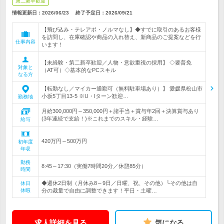
第二新卒歓迎
情報更新日：2026/06/23
終了予定日：
2026/09/21
【飛び込み・テレアポ・ノルマなし】◆すでに取引のあるお客様
を訪問し、在庫確認や商品の入れ替え、新商品のご提案などを行
仕事内容
います！
【未経験・第二新卒歓迎／人物・意欲重視の採用】 ◇要普免
対象と
（AT可）◇基本的なPCスキル
なる方
【転勤なし／マイカー通勤可（無料駐車場あり）】 愛媛県松山市
小坂5丁目13-5 ※U・Iターン歓迎…
勤務地
月給300,000円～350,000円＋諸手当＋賞与年2回＋決算賞与あり
(3年連続で支給！)※これまでのスキル・経験…
給与
420万円～500万円
初年度
年収
勤務
8:45～17:30（実働7時間20分／休憩85分）
時間
◆週休2日制（月休み8～9日／日曜、祝、その他）└その他は自
休日
休暇
分の裁量で自由に調整できます！平日・土曜…
求人詳細を見る
気になる