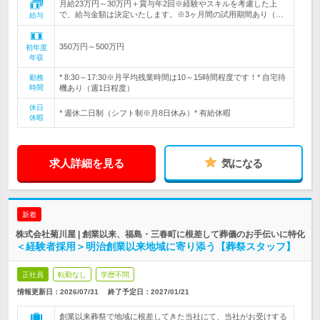
月給23万円～30万円＋賞与年2回※経験やスキルを考慮した上
で、給与金額は決定いたします。※3ヶ月間の試用期間あり（…
給与
350万円～500万円
初年度
年収
* 8:30～17:30※月平均残業時間は10～15時間程度です！* 自宅待
勤務
時間
機あり（週1日程度）
休日
* 週休二日制（シフト制※月8日休み）* 有給休暇
休暇
求人詳細を見る
気になる
新着
株式会社菊川屋 | 創業以来、福島・三春町に根差して葬儀のお手伝いに特化
＜経験者採用＞明治創業以来地域に寄り添う【葬祭スタッフ】
正社員
転勤なし
学歴不問
情報更新日：2026/07/31
終了予定日：
2027/01/21
創業以来葬祭で地域に根差してきた当社にて、当社がお受けする