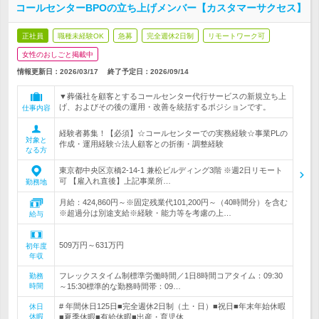
コールセンターBPOの立ち上げメンバー【カスタマーサクセス】
正社員
職種未経験OK
急募
完全週休2日制
リモートワーク可
女性のおしごと掲載中
情報更新日：2026/03/17
終了予定日：
2026/09/14
▼葬儀社を顧客とするコールセンター代行サービスの新規立ち上
げ、およびその後の運用・改善を統括するポジションです。
仕事内容
経験者募集！【必須】☆コールセンターでの実務経験☆事業PLの
対象と
作成・運用経験☆法人顧客との折衝・調整経験
なる方
東京都中央区京橋2-14-1 兼松ビルディング3階 ※週2日リモート
可 【雇入れ直後】上記事業所…
勤務地
月給：424,860円～※固定残業代101,200円～（40時間分）を含む
※超過分は別途支給※経験・能力等を考慮の上…
給与
509万円～631万円
初年度
年収
フレックスタイム制標準労働時間／1日8時間コアタイム：09:30
勤務
時間
～15:30標準的な勤務時間帯：09…
# 年間休日125日■完全週休2日制（土・日）■祝日■年末年始休暇
休日
休暇
■夏季休暇■有給休暇■出産・育児休…