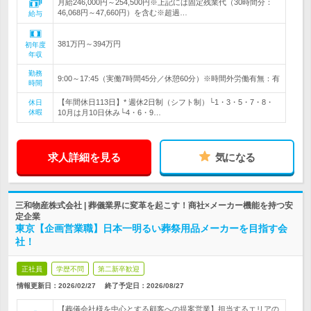
月給246,000円～254,500円※上記には固定残業代（30時間分：
46,068円～47,660円）を含む※超過…
給与
381万円～394万円
初年度
年収
勤務
9:00～17:45（実働7時間45分／休憩60分）※時間外労働有無：有
時間
【年間休日113日】* 週休2日制（シフト制）└1・3・5・7・8・
休日
休暇
10月は月10日休み└4・6・9…
求人詳細を見る
気になる
三和物産株式会社 | 葬儀業界に変革を起こす！商社×メーカー機能を持つ安
定企業
東京【企画営業職】日本一明るい葬祭用品メーカーを目指す会
社！
正社員
学歴不問
第二新卒歓迎
情報更新日：2026/02/27
終了予定日：
2026/08/27
【葬儀会社様を中心とする顧客への提案営業】担当するエリアの