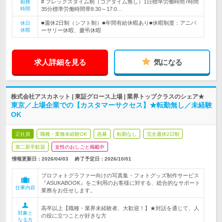
# フレックスタイム制（コアタイム無し）1日標準労働時間7時間
勤務
時間
35分標準労働時間帯8:30～17:0…
■週休2日制（シフト制）■年間有給休暇あり■休暇制度：アニバ
休日
休暇
ーサリー休暇、慶弔休暇
求人詳細を見る
気になる
株式会社アスカネット | 東証グロース上場 | 業界トップクラスのシェア★
東京／上場企業での【カスタマーサクセス】★転勤無し／未経験
OK
正社員
職種・業種未経験OK
急募
転勤なし
完全週休2日制
第二新卒歓迎
女性のおしごと掲載中
情報更新日：2026/04/03
終了予定日：
2026/10/01
プロフォトグラファー向けの写真集・フォトグッズ制作サービス
『ASUKABOOK』をご利用のお客様に対する、総合的なサポート
仕事内容
業務をお任せします。
高卒以上【職種・業界未経験者、大歓迎！】★対話を通じて、人
対象と
の役に立つことが好きな方
なる方