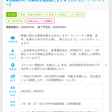
★未経験OK／応募者全員面接します★【セレモニーアドバイザ
ー】
正社員
職種・業種未経験OK
急募
転勤なし
学歴不問
第二新卒歓迎
女性のおしごと掲載中
情報更新日：2026/07/31
終了予定日：
2026/10/01
葬儀に関わる業務全般をお任せします！マンツーマン研修、座
学、先輩や上司のOJTを通し、独り立ちまでしっかりサポートし
仕事内容
ます◎
＼必須条件は高卒以上、普通運転免許（AT限定可）のみ／ ◇特
別なスキルや資格は必要ありません！『人柄』を重視した採用を
対象と
行っています◎
なる方
【マイカー通勤OK・転勤なし】 本社：秋田県秋田市寺内字三干
刈238-1 ※原則上記の勤務地となり…
勤務地
◇月給174,000円～230,000円※経験・年齢を考慮の上、当社規定
により優遇します。※試用期間あり（1ヶ月） …
給与
350万円～450万円
初年度
年収
勤務
◇8：30～17：00※月平均残業時間：10時間程度
時間