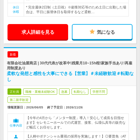
* 完全週休2日制（土日祝）※顧客対応等のため土日に出勤した場
休日
休暇
合は、平日に振替休日を取得するなど柔軟…
求人詳細を見る
気になる
新着
有限会社油屋商店 | 30代代表が改革中!残業月10~15h程!家族手当あり!再雇
用制度あり
柔軟な発想と感性を大事にできる【営業】＃未経験歓迎＃転勤な
し
正社員
職種・業種未経験OK
急募
転勤なし
学歴不問
第二新卒歓迎
情報更新日：2026/06/05
終了予定日：
2026/11/26
【今年の4月から「メンター制度」導入！安心して成長を目指せ
ます】セレモニーホールでの式運営、接客、仏壇仏具等の販売な
仕事内容
ど幅広くお任せします。
【人柄やポテンシャル重視の採用を実施します！】◎要普免（AT