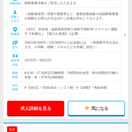
葬祭業務全般をご担当いただきます。
仕事内容
＜経験者採用＞営業や接客業など、顧客折衝経験や冠婚葬祭業務
対象と
の経験をお持ちの方はぜひご応募お待ちしております。
なる方
《本社》 所在地：福島県田村郡三春町字荒町30 ※マイカー通勤
可 ※転勤なし 【雇入れ直後】上記事…
勤務地
月給180,000円～210,000円※上記金額には、一律業務手当を含み
ます。※年齢・経験・スキルなどを考慮し決定い…
給与
230万円～300万円
初年度
年収
# 8:30～17:30所定労働時間：7時間30分休憩：90分時間外労働の
勤務
時間
有無：有（月平均10時間程…
休日
# 【休日】* 月8日休み（シフト制）# 【休暇】* 有給休暇
休暇
求人詳細を見る
気になる
新着