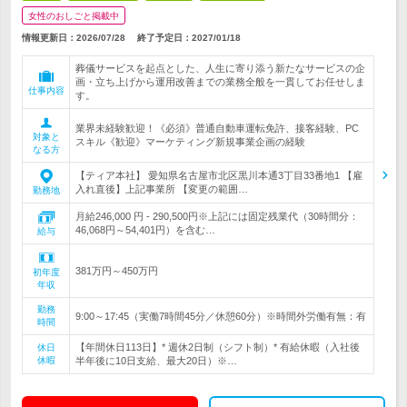
女性のおしごと掲載中
情報更新日：2026/07/28
終了予定日：
2027/01/18
葬儀サービスを起点とした、人生に寄り添う新たなサービスの企
画・立ち上げから運用改善までの業務全般を一貫してお任せしま
仕事内容
す。
業界未経験歓迎！《必須》普通自動車運転免許、接客経験、PC
対象と
スキル《歓迎》マーケティング新規事業企画の経験
なる方
【ティア本社】 愛知県名古屋市北区黒川本通3丁目33番地1 【雇
入れ直後】上記事業所 【変更の範囲…
勤務地
月給246,000 円 - 290,500円※上記には固定残業代（30時間分：
46,068円～54,401円）を含む…
給与
381万円～450万円
初年度
年収
勤務
9:00～17:45（実働7時間45分／休憩60分）※時間外労働有無：有
時間
【年間休日113日】* 週休2日制（シフト制）* 有給休暇（入社後
休日
休暇
半年後に10日支給、最大20日）※…