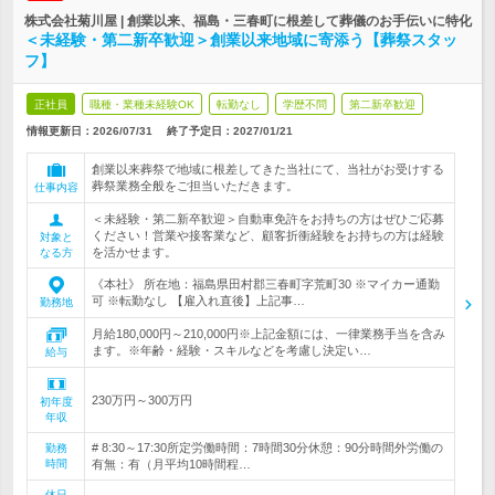
株式会社菊川屋 | 創業以来、福島・三春町に根差して葬儀のお手伝いに特化
＜未経験・第二新卒歓迎＞創業以来地域に寄添う【葬祭スタッ
フ】
正社員
職種・業種未経験OK
転勤なし
学歴不問
第二新卒歓迎
情報更新日：2026/07/31
終了予定日：
2027/01/21
創業以来葬祭で地域に根差してきた当社にて、当社がお受けする
葬祭業務全般をご担当いただきます。
仕事内容
＜未経験・第二新卒歓迎＞自動車免許をお持ちの方はぜひご応募
ください！営業や接客業など、顧客折衝経験をお持ちの方は経験
対象と
を活かせます。
なる方
《本社》 所在地：福島県田村郡三春町字荒町30 ※マイカー通勤
可 ※転勤なし 【雇入れ直後】上記事…
勤務地
月給180,000円～210,000円※上記金額には、一律業務手当を含み
ます。※年齢・経験・スキルなどを考慮し決定い…
給与
230万円～300万円
初年度
年収
# 8:30～17:30所定労働時間：7時間30分休憩：90分時間外労働の
勤務
時間
有無：有（月平均10時間程…
休日