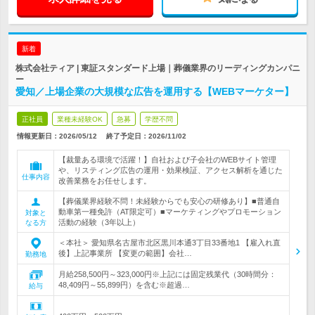
新着
株式会社ティア | 東証スタンダード上場｜葬儀業界のリーディングカンパニ
ー
愛知／上場企業の大規模な広告を運用する【WEBマーケター】
正社員
業種未経験OK
急募
学歴不問
情報更新日：2026/05/12
終了予定日：
2026/11/02
【裁量ある環境で活躍！】自社および子会社のWEBサイト管理
や、リスティング広告の運用・効果検証、アクセス解析を通じた
仕事内容
改善業務をお任せします。
【葬儀業界経験不問！未経験からでも安心の研修あり】■普通自
動車第一種免許（AT限定可）■マーケティングやプロモーション
対象と
活動の経験（3年以上）
なる方
＜本社＞ 愛知県名古屋市北区黒川本通3丁目33番地1 【雇入れ直
後】上記事業所 【変更の範囲】会社…
勤務地
月給258,500円～323,000円※上記には固定残業代（30時間分：
48,409円～55,899円）を含む※超過…
給与