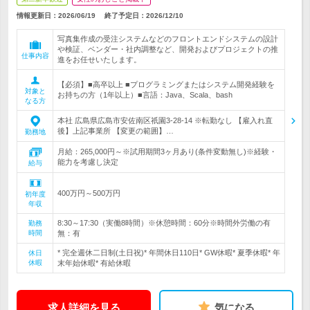
情報更新日：2026/06/19
終了予定日：
2026/12/10
写真集作成の受注システムなどのフロントエンドシステムの設計
や検証、ベンダー・社内調整など、開発およびプロジェクトの推
仕事内容
進をお任せいたします。
【必須】■高卒以上 ■プログラミングまたはシステム開発経験を
対象と
お持ちの方（1年以上）■言語：Java、Scala、bash
なる方
本社 広島県広島市安佐南区祇園3-28-14 ※転勤なし 【雇入れ直
後】上記事業所 【変更の範囲】…
勤務地
月給：265,000円～※試用期間3ヶ月あり(条件変動無し)※経験・
能力を考慮し決定
給与
400万円～500万円
初年度
年収
8:30～17:30（実働8時間）※休憩時間：60分※時間外労働の有
勤務
時間
無：有
* 完全週休二日制(土日祝)* 年間休日110日* GW休暇* 夏季休暇* 年
休日
休暇
末年始休暇* 有給休暇
求人詳細を見る
気になる