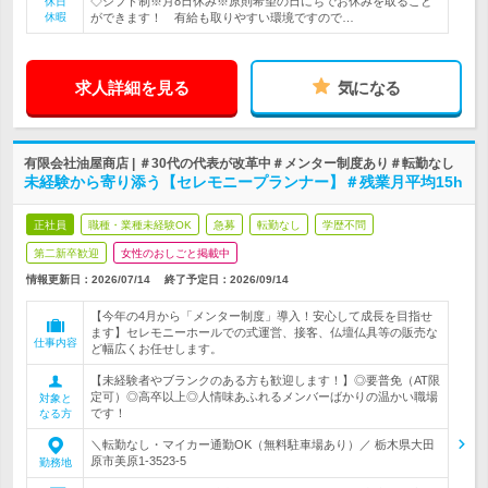
◇シフト制※月8日休み※原則希望の日にちでお休みを取ること
休日
休暇
ができます！ 有給も取りやすい環境ですので…
求人詳細を見る
気になる
有限会社油屋商店 | ＃30代の代表が改革中＃メンター制度あり＃転勤なし
未経験から寄り添う【セレモニープランナー】＃残業月平均15h
正社員
職種・業種未経験OK
急募
転勤なし
学歴不問
第二新卒歓迎
女性のおしごと掲載中
情報更新日：2026/07/14
終了予定日：
2026/09/14
【今年の4月から「メンター制度」導入！安心して成長を目指せ
ます】セレモニーホールでの式運営、接客、仏壇仏具等の販売な
仕事内容
ど幅広くお任せします。
【未経験者やブランクのある方も歓迎します！】◎要普免（AT限
定可）◎高卒以上◎人情味あふれるメンバーばかりの温かい職場
対象と
です！
なる方
＼転勤なし・マイカー通勤OK（無料駐車場あり）／ 栃木県大田
原市美原1-3523-5
勤務地