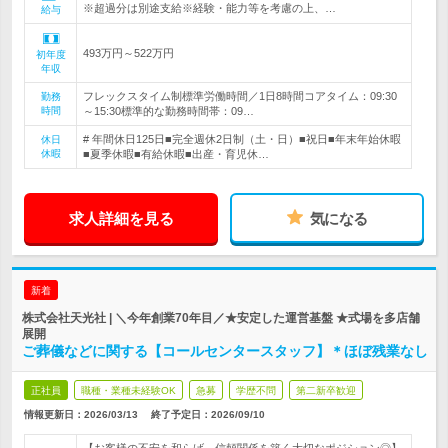
※超過分は別途支給※経験・能力等を考慮の上、…
給与
493万円～522万円
初年度
年収
フレックスタイム制標準労働時間／1日8時間コアタイム：09:30
勤務
時間
～15:30標準的な勤務時間帯：09…
# 年間休日125日■完全週休2日制（土・日）■祝日■年末年始休暇
休日
休暇
■夏季休暇■有給休暇■出産・育児休…
求人詳細を見る
気になる
新着
株式会社天光社 | ＼今年創業70年目／★安定した運営基盤 ★式場を多店舗
展開
ご葬儀などに関する【コールセンタースタッフ】＊ほぼ残業なし
正社員
職種・業種未経験OK
急募
学歴不問
第二新卒歓迎
情報更新日：2026/03/13
終了予定日：
2026/09/10