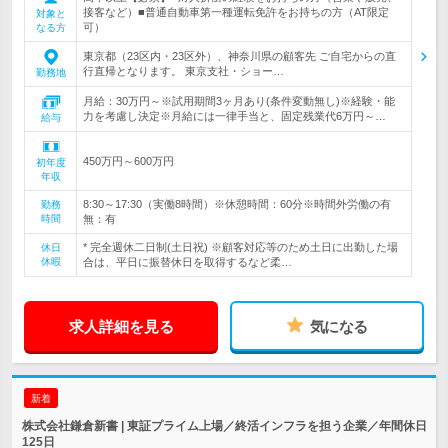
接客など）■普通自動車第一種運転免許をお持ちの方（AT限定
対象と
可）
なる方
東京都（23区内・23区外）、神奈川県の顧客先 ご自宅からの直
行直帰となります。 東京支社・ショー…
勤務地
月給：30万円～※試用期間3ヶ月あり(条件変動無し)※経験・能
力を考慮し決定※月給には一律手当と、固定残業代6万円～…
給与
450万円～600万円
初年度
年収
8:30～17:30（実働8時間）※休憩時間：60分※時間外労働の有
勤務
時間
無：有
* 完全週休二日制(土日祝) ※顧客対応等のため土日に出勤した場
休日
休暇
合は、平日に振替休日を取得するなど柔…
求人詳細を見る
気になる
新着
株式会社鎌倉新書 | 東証プライム上場／終活インフラを担う企業／年間休日
125日