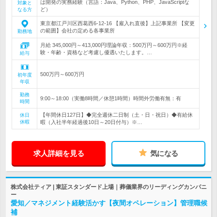
は開発の実務経験（言語：Java、Python、PHP、JavaScriptな
対象と
ど）
なる方
東京都江戸川区西葛西6-12-16 【雇入れ直後】上記事業所 【変更
の範囲】会社の定める各事業所
勤務地
月給 345,000円～413,000円理論年収：500万円～600万円※経
験・年齢・資格など考慮し優遇いたします。…
給与
500万円～600万円
初年度
年収
勤務
9:00～18:00（実働8時間／休憩1時間）時間外労働有無：有
時間
【年間休日127日】◆完全週休二日制（土・日・祝日）◆有給休
休日
休暇
暇（入社半年経過後10日～20日付与）※…
求人詳細を見る
気になる
株式会社ティア | 東証スタンダード上場｜葬儀業界のリーディングカンパニ
ー
愛知／マネジメント経験活かす【夜間オペレーション】管理職候
補