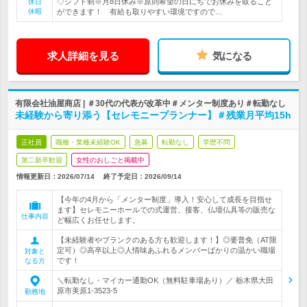
◇シフト制※月8日休み※原則希望の日にちでお休みを取ること
休日
休暇
ができます！ 有給も取りやすい環境ですので…
求人詳細を見る
気になる
有限会社油屋商店 | ＃30代の代表が改革中＃メンター制度あり＃転勤なし
未経験から寄り添う【セレモニープランナー】＃残業月平均15h
正社員
職種・業種未経験OK
急募
転勤なし
学歴不問
第二新卒歓迎
女性のおしごと掲載中
情報更新日：2026/07/14
終了予定日：
2026/09/14
【今年の4月から「メンター制度」導入！安心して成長を目指せ
ます】セレモニーホールでの式運営、接客、仏壇仏具等の販売な
仕事内容
ど幅広くお任せします。
【未経験者やブランクのある方も歓迎します！】◎要普免（AT限
定可）◎高卒以上◎人情味あふれるメンバーばかりの温かい職場
対象と
です！
なる方
＼転勤なし・マイカー通勤OK（無料駐車場あり）／ 栃木県大田
原市美原1-3523-5
勤務地