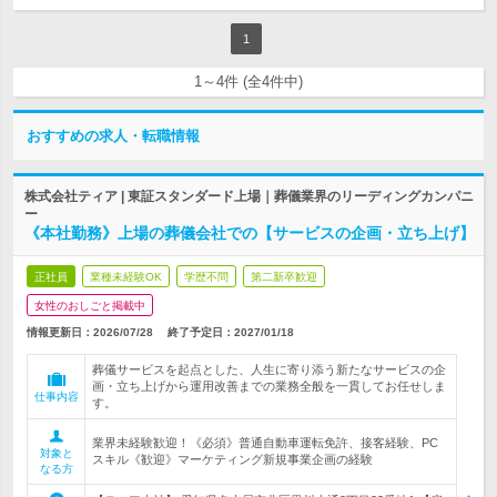
1
1～4件 (全4件中)
おすすめの求人・転職情報
株式会社ティア | 東証スタンダード上場｜葬儀業界のリーディングカンパニ
ー
《本社勤務》上場の葬儀会社での【サービスの企画・立ち上げ】
正社員
業種未経験OK
学歴不問
第二新卒歓迎
女性のおしごと掲載中
情報更新日：2026/07/28
終了予定日：
2027/01/18
葬儀サービスを起点とした、人生に寄り添う新たなサービスの企
画・立ち上げから運用改善までの業務全般を一貫してお任せしま
仕事内容
す。
業界未経験歓迎！《必須》普通自動車運転免許、接客経験、PC
対象と
スキル《歓迎》マーケティング新規事業企画の経験
なる方