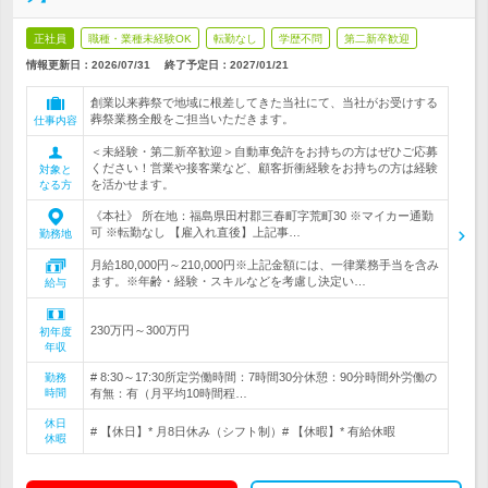
正社員
職種・業種未経験OK
転勤なし
学歴不問
第二新卒歓迎
情報更新日：2026/07/31
終了予定日：
2027/01/21
創業以来葬祭で地域に根差してきた当社にて、当社がお受けする
葬祭業務全般をご担当いただきます。
仕事内容
＜未経験・第二新卒歓迎＞自動車免許をお持ちの方はぜひご応募
ください！営業や接客業など、顧客折衝経験をお持ちの方は経験
対象と
を活かせます。
なる方
《本社》 所在地：福島県田村郡三春町字荒町30 ※マイカー通勤
可 ※転勤なし 【雇入れ直後】上記事…
勤務地
月給180,000円～210,000円※上記金額には、一律業務手当を含み
ます。※年齢・経験・スキルなどを考慮し決定い…
給与
230万円～300万円
初年度
年収
# 8:30～17:30所定労働時間：7時間30分休憩：90分時間外労働の
勤務
時間
有無：有（月平均10時間程…
休日
# 【休日】* 月8日休み（シフト制）# 【休暇】* 有給休暇
休暇