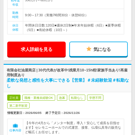
初年度
年収
勤務
9:00～17:30（実働7時間30分・休憩60分）
時間
年間休日日数:120日■週休2日制■年末年始休暇（6日）■夏季休暇
休日
休暇
（5日）■有給休暇（10日～）
求人詳細を見る
気になる
有限会社油屋商店 | 30代代表が改革中!残業月10~15h程!家族手当あり!再雇
用制度あり
柔軟な発想と感性を大事にできる【営業】＃未経験歓迎＃転勤な
し
正社員
職種・業種未経験OK
急募
転勤なし
学歴不問
第二新卒歓迎
情報更新日：2026/06/05
終了予定日：
2026/11/26
【今年の4月から「メンター制度」導入！安心して成長を目指せ
ます】セレモニーホールでの式運営、接客、仏壇仏具等の販売な
仕事内容
ど幅広くお任せします。