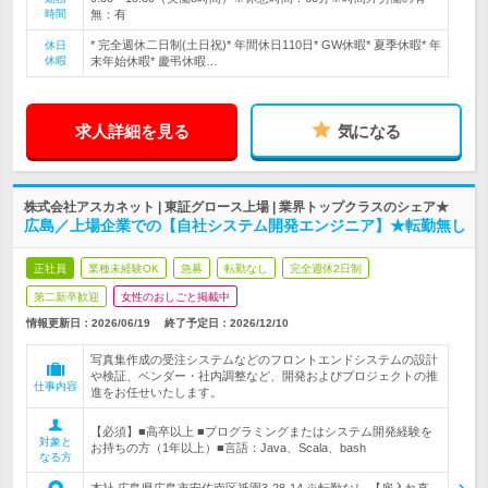
時間
無：有
* 完全週休二日制(土日祝)* 年間休日110日* GW休暇* 夏季休暇* 年
休日
休暇
末年始休暇* 慶弔休暇…
求人詳細を見る
気になる
株式会社アスカネット | 東証グロース上場 | 業界トップクラスのシェア★
広島／上場企業での【自社システム開発エンジニア】★転勤無し
正社員
業種未経験OK
急募
転勤なし
完全週休2日制
第二新卒歓迎
女性のおしごと掲載中
情報更新日：2026/06/19
終了予定日：
2026/12/10
写真集作成の受注システムなどのフロントエンドシステムの設計
や検証、ベンダー・社内調整など、開発およびプロジェクトの推
仕事内容
進をお任せいたします。
【必須】■高卒以上 ■プログラミングまたはシステム開発経験を
対象と
お持ちの方（1年以上）■言語：Java、Scala、bash
なる方