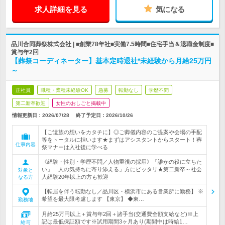
求人詳細を見る
気になる
品川合同葬祭株式会社 | ■創業78年社■実働7.5時間■住宅手当＆退職金制度■
賞与年2回
【葬祭コーディネーター】基本定時退社*未経験から月給25万円
～
正社員
職種・業種未経験OK
急募
転勤なし
学歴不問
第二新卒歓迎
女性のおしごと掲載中
情報更新日：2026/07/28
終了予定日：
2026/10/26
【ご遺族の想いをカタチに】◎ご葬儀内容のご提案や会場の手配
等をトータルに担います★まずはアシスタントからスタート！葬
仕事内容
祭マナーは入社後に学べる
《経験・性別・学歴不問／人物重視の採用》「誰かの役に立ちた
い」「人の気持ちに寄り添える」方にピッタリ★第二新卒～社会
対象と
人経験20年以上の方も歓迎
なる方
【転居を伴う転勤なし／品川区・横浜市にある営業所に勤務】 ※
希望を最大限考慮します 【東京】 ◆東…
勤務地
月給25万円以上＋賞与年2回＋諸手当(交通費全額支給など)※上
記は最低保証額です※試用期間3ヶ月あり(期間中は時給1…
給与