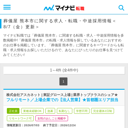
葬儀屋 熊本市に関する求人・転職・中途採用情報＜
8/7（金）更新＞
マイナビ転職では「葬儀屋 熊本市」に関連する転職・求人・中途採用情報を多
数掲載中!「葬儀屋 熊本市」の転職・求人情報を探しているあなたにおすすめ
のお仕事を掲載しています。「葬儀屋 熊本市」に関連するキーワードからも転
職・求人情報をお探しいただけるので、あなたにぴったりのお仕事を見つけて
みてください!
1～4件 (全4件中)
1
株式会社アスカネット | 東証グロース上場 | 業界トップクラスのシェア★
フルリモート／上場企業での【法人営業】★首都圏エリア担当
正社員
業種未経験OK
急募
転勤なし
学歴不問
完全週休2日制
リモートワーク可
女性のおしごと掲載中
情報更新日：2026/07/03
終了予定日：
2026/12/24