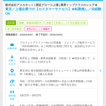
株式会社アスカネット | 東証グロース上場 | 業界トップクラスのシェア★
東京／上場企業での【カスタマーサクセス】★転勤無し／未経験
OK
正社員
職種・業種未経験OK
急募
転勤なし
完全週休2日制
第二新卒歓迎
女性のおしごと掲載中
情報更新日：2026/04/03
終了予定日：
2026/10/01
プロフォトグラファー向けの写真集・フォトグッズ制作サービス
『ASUKABOOK』をご利用のお客様に対する、総合的なサポート
仕事内容
業務をお任せします。
高卒以上【職種・業界未経験者、大歓迎！】★対話を通じて、人
対象と
の役に立つことが好きな方
なる方
東京支社 東京都港区南青山2-2-3 ヒューリック青山外苑東通ビル
5F ※転勤なし 【雇入れ直後…
勤務地
月給：22万5,000円～※試用期間3ヶ月あり(条件変動無し)※経
験・能力を考慮し決定※月給には一律手当を含む
給与
330万円～350万円
初年度
年収
9:30～18:30（実働8時間）※休憩時間：60分※時間外労働の有
勤務