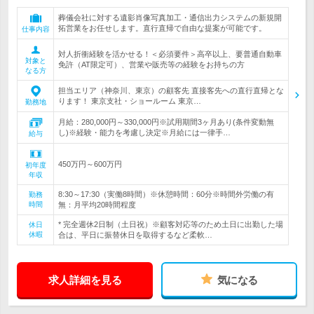
葬儀会社に対する遺影肖像写真加工・通信出力システムの新規開
拓営業をお任せします。直行直帰で自由な提案が可能です。
仕事内容
対人折衝経験を活かせる！＜必須要件＞高卒以上、要普通自動車
対象と
免許（AT限定可）、営業や販売等の経験をお持ちの方
なる方
担当エリア（神奈川、東京）の顧客先 直接客先への直行直帰とな
ります！ 東京支社・ショールーム 東京…
勤務地
月給：280,000円～330,000円※試用期間3ヶ月あり(条件変動無
し)※経験・能力を考慮し決定※月給には一律手…
給与
450万円～600万円
初年度
年収
8:30～17:30（実働8時間）※休憩時間：60分※時間外労働の有
勤務
時間
無：月平均20時間程度
* 完全週休2日制（土日祝）※顧客対応等のため土日に出勤した場
休日
休暇
合は、平日に振替休日を取得するなど柔軟…
求人詳細を見る
気になる