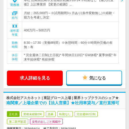
本社 広島県広島市安佐南区祇園3-28-14 ※転勤なし 【雇入れ直
後】上記事業所 【変更の範囲】…
勤務地
月給：265,000円～※試用期間3ヶ月あり(条件変動無し)※経験・
能力を考慮し決定
給与
400万円～500万円
初年度
年収
8:30～17:30（実働8時間）※休憩時間：60分※時間外労働の有
勤務
時間
無：有
* 完全週休二日制(土日祝)* 年間休日110日* GW休暇* 夏季休暇* 年
休日
休暇
末年始休暇* 有給休暇
求人詳細を見る
気になる
株式会社アスカネット | 東証グロース上場 | 業界トップクラスのシェア★
南関東／上場企業での【法人営業】★社用車貸与／直行直帰可
正社員
業種未経験OK
急募
転勤なし
完全週休2日制
第二新卒歓迎
女性のおしごと掲載中
情報更新日：2026/04/14
終了予定日：
2026/10/01