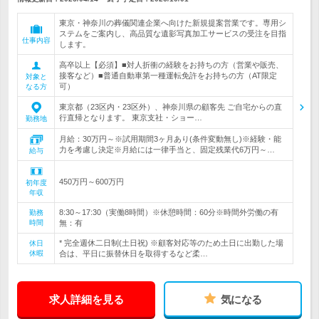
東京・神奈川の葬儀関連企業へ向けた新規提案営業です。専用シ
ステムをご案内し、高品質な遺影写真加工サービスの受注を目指
仕事内容
します。
高卒以上【必須】■対人折衝の経験をお持ちの方（営業や販売、
接客など）■普通自動車第一種運転免許をお持ちの方（AT限定
対象と
可）
なる方
東京都（23区内・23区外）、神奈川県の顧客先 ご自宅からの直
行直帰となります。 東京支社・ショー…
勤務地
月給：30万円～※試用期間3ヶ月あり(条件変動無し)※経験・能
力を考慮し決定※月給には一律手当と、固定残業代6万円～…
給与
450万円～600万円
初年度
年収
8:30～17:30（実働8時間）※休憩時間：60分※時間外労働の有
勤務
時間
無：有
* 完全週休二日制(土日祝) ※顧客対応等のため土日に出勤した場
休日
休暇
合は、平日に振替休日を取得するなど柔…
求人詳細を見る
気になる