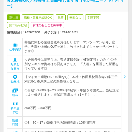
★未経験OK／応募者全員面接します★【セレモニーアドバイザ
ー】
正社員
職種・業種未経験OK
急募
転勤なし
学歴不問
第二新卒歓迎
女性のおしごと掲載中
情報更新日：2026/07/31
終了予定日：
2026/10/01
葬儀に関わる業務全般をお任せします！マンツーマン研修、座
学、先輩や上司のOJTを通し、独り立ちまでしっかりサポートし
仕事内容
ます◎
＼必須条件は高卒以上、普通運転免許（AT限定可）のみ／ ◇特
別なスキルや資格は必要ありません！『人柄』を重視した採用を
対象と
行っています◎
なる方
【マイカー通勤OK・転勤なし】 本社：秋田県秋田市寺内字三干
刈238-1 ※原則上記の勤務地となり…
勤務地
◇月給174,000円～230,000円※経験・年齢を考慮の上、当社規定
により優遇します。※試用期間あり（1ヶ月） …
給与
350万円～450万円
初年度
年収
勤務
◇8：30～17：00※月平均残業時間：10時間程度
時間