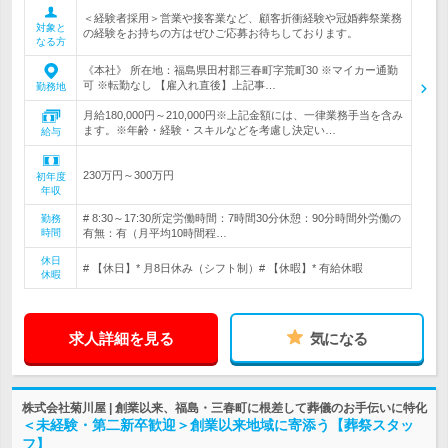
＜経験者採用＞営業や接客業など、顧客折衝経験や冠婚葬祭業務
対象と
の経験をお持ちの方はぜひご応募お待ちしております。
なる方
《本社》 所在地：福島県田村郡三春町字荒町30 ※マイカー通勤
可 ※転勤なし 【雇入れ直後】上記事…
勤務地
月給180,000円～210,000円※上記金額には、一律業務手当を含み
ます。※年齢・経験・スキルなどを考慮し決定い…
給与
230万円～300万円
初年度
年収
# 8:30～17:30所定労働時間：7時間30分休憩：90分時間外労働の
勤務
時間
有無：有（月平均10時間程…
休日
# 【休日】* 月8日休み（シフト制）# 【休暇】* 有給休暇
休暇
求人詳細を見る
気になる
株式会社菊川屋 | 創業以来、福島・三春町に根差して葬儀のお手伝いに特化
＜未経験・第二新卒歓迎＞創業以来地域に寄添う【葬祭スタッ
フ】