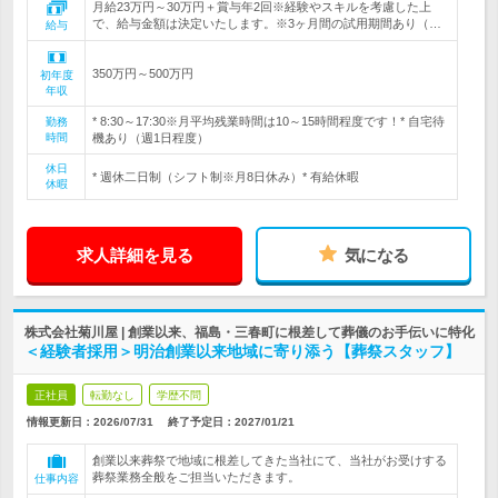
月給23万円～30万円＋賞与年2回※経験やスキルを考慮した上
で、給与金額は決定いたします。※3ヶ月間の試用期間あり（…
給与
350万円～500万円
初年度
年収
* 8:30～17:30※月平均残業時間は10～15時間程度です！* 自宅待
勤務
時間
機あり（週1日程度）
休日
* 週休二日制（シフト制※月8日休み）* 有給休暇
休暇
求人詳細を見る
気になる
株式会社菊川屋 | 創業以来、福島・三春町に根差して葬儀のお手伝いに特化
＜経験者採用＞明治創業以来地域に寄り添う【葬祭スタッフ】
正社員
転勤なし
学歴不問
情報更新日：2026/07/31
終了予定日：
2027/01/21
創業以来葬祭で地域に根差してきた当社にて、当社がお受けする
葬祭業務全般をご担当いただきます。
仕事内容