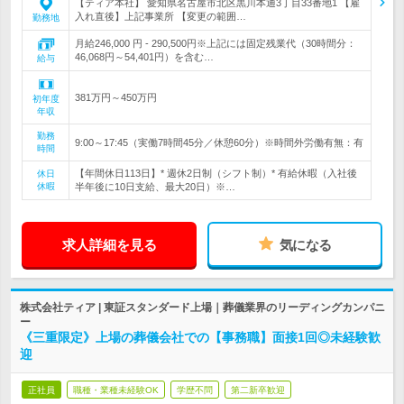
【ティア本社】 愛知県名古屋市北区黒川本通3丁目33番地1 【雇
入れ直後】上記事業所 【変更の範囲…
勤務地
月給246,000 円 - 290,500円※上記には固定残業代（30時間分：
46,068円～54,401円）を含む…
給与
381万円～450万円
初年度
年収
勤務
9:00～17:45（実働7時間45分／休憩60分）※時間外労働有無：有
時間
【年間休日113日】* 週休2日制（シフト制）* 有給休暇（入社後
休日
休暇
半年後に10日支給、最大20日）※…
求人詳細を見る
気になる
株式会社ティア | 東証スタンダード上場｜葬儀業界のリーディングカンパニ
ー
《三重限定》上場の葬儀会社での【事務職】面接1回◎未経験歓
迎
正社員
職種・業種未経験OK
学歴不問
第二新卒歓迎