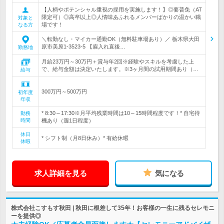
【人柄やポテンシャル重視の採用を実施します！】◎要普免（AT
限定可）◎高卒以上◎人情味あふれるメンバーばかりの温かい職
対象と
場です！
なる方
＼転勤なし・マイカー通勤OK（無料駐車場あり）／ 栃木県大田
原市美原1-3523-5 【雇入れ直後…
勤務地
月給23万円～30万円＋賞与年2回※経験やスキルを考慮した上
で、給与金額は決定いたします。※3ヶ月間の試用期間あり（…
給与
300万円～500万円
初年度
年収
* 8:30～17:30※月平均残業時間は10～15時間程度です！* 自宅待
勤務
時間
機あり（週1日程度）
休日
* シフト制（月8日休み）* 有給休暇
休暇
求人詳細を見る
気になる
株式会社こすもす秋田 | 秋田に根差して35年！お客様の一生に残るセレモニ
ーを提供◎