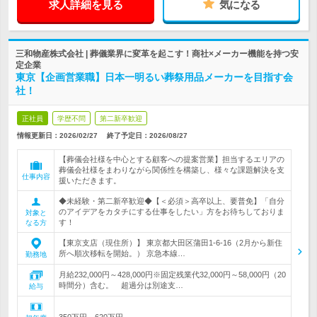
求人詳細を見る
気になる
三和物産株式会社 | 葬儀業界に変革を起こす！商社×メーカー機能を持つ安
定企業
東京【企画営業職】日本一明るい葬祭用品メーカーを目指す会
社！
正社員
学歴不問
第二新卒歓迎
情報更新日：2026/02/27
終了予定日：
2026/08/27
【葬儀会社様を中心とする顧客への提案営業】担当するエリアの
葬儀会社様をまわりながら関係性を構築し、様々な課題解決を支
仕事内容
援いただきます。
◆未経験・第二新卒歓迎◆【＜必須＞高卒以上、要普免】「自分
のアイデアをカタチにする仕事をしたい」方をお待ちしておりま
対象と
す！
なる方
【東京支店（現住所）】 東京都大田区蒲田1-6-16（2月から新住
所へ順次移転を開始。） 京急本線…
勤務地
月給232,000円～428,000円※固定残業代32,000円～58,000円（20
時間分）含む。 超過分は別途支…
給与
350万円～620万円