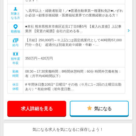
＼高卒以上・経験者歓迎！／■普通自動車第一種運転免許■いずれ
対象と
か必須⇒顧客折衝経験・医療福祉業界での業務経験がある方！
なる方
■本社 熊本県熊本市南区近見1丁目8番5号 【雇入れ直後】上記事
業所 【変更の範囲】会社の定める各…
勤務地
【月給】250,000円～※上記には固定残業代として40時間/57,000
円分～含む 超過分は別途支給※経験・年齢・…
給与
350万円～420万円
初年度
年収
08:30～17:30実働時間：8時間休憩時間：60分 時間外労働有無：
勤務
時間
有（月平均40時間以下）
# 年間休日数108日* 日曜日* その他（※月に1～2回の土曜日出勤
休日
休暇
あり）* 有給休暇（初年度日数…
求人詳細を見る
気になる
気になる求人を気になるに保存しよう！