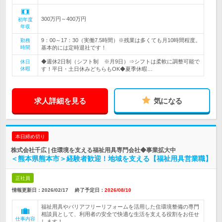
300万円～400万円
初年度
年収
9：00～17：30（実働7.5時間）※残業は多くても月10時間程度。
勤務
時間
基本的には定時退社です！
◆週休2日制（シフト制 ※月9日）⇒シフトは柔軟に調整可能で
休日
休暇
す！平日・土日休みどちらもOK◆夏季休暇…
求人詳細を見る
気になる
本日締め切り
株式会社千広 | 住環境を支える福祉用具専門会社◆事業拡大中
＜熊本県熊本市＞経験者歓迎！地域を支える【福祉用具営業職】
正社員
情報更新日：2026/02/17
終了予定日：
2026/08/10
福祉用具やバリアフリーリフォームを活用した住環境整備の専門
相談員として、利用者の安全で快適な生活を支える役割をお任せ
仕事内容
します！