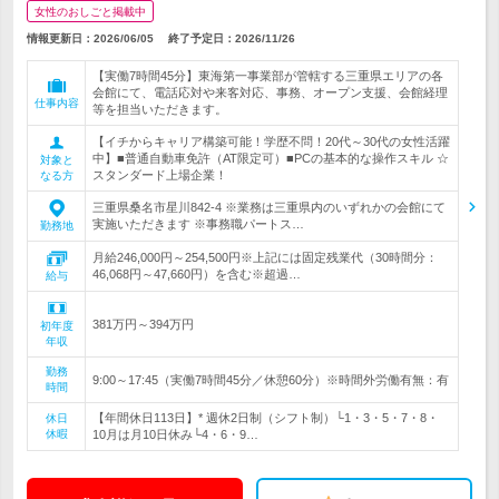
女性のおしごと掲載中
情報更新日：2026/06/05
終了予定日：
2026/11/26
【実働7時間45分】東海第一事業部が管轄する三重県エリアの各
会館にて、電話応対や来客対応、事務、オープン支援、会館経理
仕事内容
等を担当いただきます。
【イチからキャリア構築可能！学歴不問！20代～30代の女性活躍
中】■普通自動車免許（AT限定可）■PCの基本的な操作スキル ☆
対象と
スタンダード上場企業！
なる方
三重県桑名市星川842-4 ※業務は三重県内のいずれかの会館にて
実施いただきます ※事務職パートス…
勤務地
月給246,000円～254,500円※上記には固定残業代（30時間分：
46,068円～47,660円）を含む※超過…
給与
381万円～394万円
初年度
年収
勤務
9:00～17:45（実働7時間45分／休憩60分）※時間外労働有無：有
時間
【年間休日113日】* 週休2日制（シフト制）└1・3・5・7・8・
休日
休暇
10月は月10日休み└4・6・9…