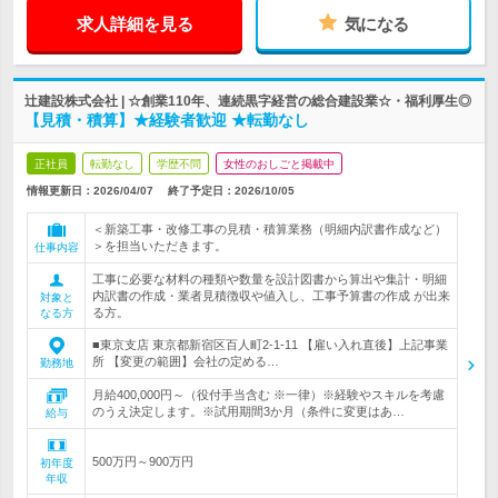
求人詳細を見る
気になる
辻建設株式会社 | ☆創業110年、連続黒字経営の総合建設業☆・福利厚生◎
【見積・積算】★経験者歓迎 ★転勤なし
正社員
転勤なし
学歴不問
女性のおしごと掲載中
情報更新日：2026/04/07
終了予定日：
2026/10/05
＜新築工事・改修工事の見積・積算業務（明細内訳書作成など）
＞を担当いただきます。
仕事内容
工事に必要な材料の種類や数量を設計図書から算出や集計・明細
内訳書の作成・業者見積徴収や値入し、工事予算書の作成 が出来
対象と
る方。
なる方
■東京支店 東京都新宿区百人町2-1-11 【雇い入れ直後】上記事業
所 【変更の範囲】会社の定める…
勤務地
月給400,000円～（役付手当含む ※一律）※経験やスキルを考慮
のうえ決定します。※試用期間3か月（条件に変更はあ…
給与
500万円～900万円
初年度
年収