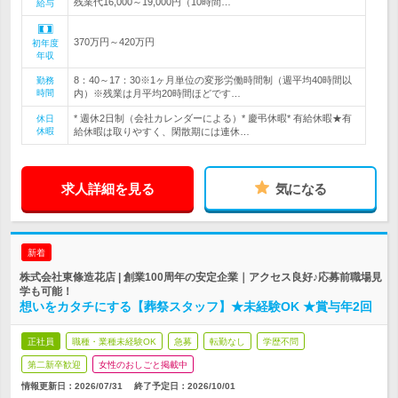
残業代16,000～19,000円（10時間…
給与
370万円～420万円
初年度
年収
8：40～17：30※1ヶ月単位の変形労働時間制（週平均40時間以
勤務
時間
内）※残業は月平均20時間ほどです…
* 週休2日制（会社カレンダーによる）* 慶弔休暇* 有給休暇★有
休日
休暇
給休暇は取りやすく、閑散期には連休…
求人詳細を見る
気になる
新着
株式会社東條造花店 | 創業100周年の安定企業｜アクセス良好♪応募前職場見
学も可能！
想いをカタチにする【葬祭スタッフ】★未経験OK ★賞与年2回
正社員
職種・業種未経験OK
急募
転勤なし
学歴不問
第二新卒歓迎
女性のおしごと掲載中
情報更新日：2026/07/31
終了予定日：
2026/10/01