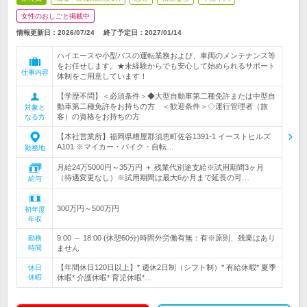
女性のおしごと掲載中
情報更新日：2026/07/24
終了予定日：
2027/01/14
ハイエースや小型バスの運転業務および、車両のメンテナンス等
をお任せします。★未経験からでも安心して始められるサポート
仕事内容
体制をご用意しています！
【学歴不問】＜必須条件＞◆大型自動車第二種免許または中型自
動車第二種免許をお持ちの方 ＜歓迎条件＞◇運行管理者（旅
対象と
客）の資格をお持ちの方
なる方
【本社営業所】福岡県糟屋郡須恵町佐谷1391-1 イーストヒルズ
A101 ※マイカー・バイク・自転…
勤務地
月給24万5000円～35万円 ＋ 残業代別途支給※試用期間3ヶ月
（待遇変更なし）※試用期間は最大6か月まで延長の可…
給与
300万円～500万円
初年度
年収
9:00 ～ 18:00 (休憩60分)時間外労働有無：有※原則、残業はあり
勤務
時間
ません
【年間休日120日以上】* 週休2日制（シフト制）* 有給休暇* 夏季
休日
休暇
休暇* 介護休暇* 育児休暇*…