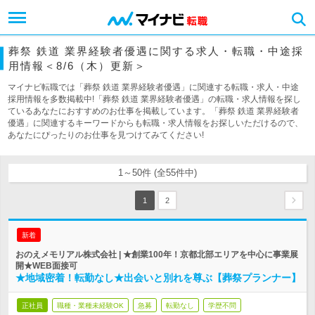
葬祭 鉄道 業界経験者優遇に関する求人・転職・中途採
用情報＜8/6（木）更新＞
マイナビ転職では「葬祭 鉄道 業界経験者優遇」に関連する転職・求人・中途
採用情報を多数掲載中!「葬祭 鉄道 業界経験者優遇」の転職・求人情報を探し
ているあなたにおすすめのお仕事を掲載しています。「葬祭 鉄道 業界経験者
優遇」に関連するキーワードからも転職・求人情報をお探しいただけるので、
あなたにぴったりのお仕事を見つけてみてください!
1～50件 (全55件中)
1
2
新着
おのえメモリアル株式会社 | ★創業100年！京都北部エリアを中心に事業展
開★WEB面接可
★地域密着！転勤なし★出会いと別れを尊ぶ【葬祭プランナー】
正社員
職種・業種未経験OK
急募
転勤なし
学歴不問