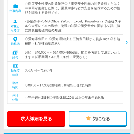
◇衝突安全性能の開発業務◇「衝突安全性能の開発業務」とは？
⇒車両が衝突した際に、乗員や歩行者の安全を確保するための性
仕事内容
能を開発する業務です。
<必須条件>◇MS Office（Word、Excel、PowerPoint）の基礎スキ
ル◇大卒レベルの数学、物理の知識◇衝突安全に関する知識（特
対象と
に乗員傷害値関連の知識）
なる方
◇愛知県豊田市 ◎愛知環状鉄道 三河豊田駅から徒歩10分 ◎引越
補助・社宅補助制度あり
勤務地
月給：240,000円～514,000円※経験、能力を考慮して決定いたし
ます※試用期間：3ヶ月（条件に変更なし）
給与
336万円～719万円
初年度
年収
勤務
◇08:30～17:30実働時間：8時間/日休憩1時間
時間
休日
◇完全週休2日制◇年間休日120日以上◇年末年始休暇
休暇
求人詳細を見る
気になる