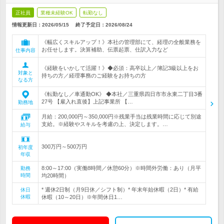
正社員
業種未経験OK
転勤なし
情報更新日：2026/05/15
終了予定日：
2026/08/24
《幅広くスキルアップ！》本社の管理部にて、経理の全般業務を
お任せします。決算補助、伝票起票、仕訳入力など
仕事内容
《経験をいかして活躍！》◆必須：高卒以上／簿記3級以上をお
対象と
持ちの方／経理事務のご経験をお持ちの方
なる方
《転勤なし／車通勤OK》 ◆本社／三重県四日市市永東二丁目3番
27号 【雇入れ直後】上記事業所 【…
勤務地
月給：200,000円～350,000円※残業手当は残業時間に応じて別途
支給。※経験やスキルを考慮の上、決定します。…
給与
300万円～500万円
初年度
年収
8:00～17:00（実働8時間／休憩60分）※時間外労働：あり（月平
勤務
時間
均20時間）
* 週休2日制（月9日休／シフト制）* 年末年始休暇（2日）* 有給
休日
休暇
休暇（10～20日）※年間休日1…