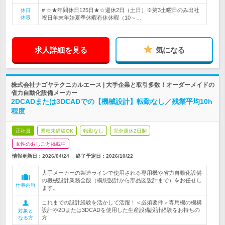
# ☆★年間休日125日★☆週休2日（土日）※第3土曜日のみ出社
休日
休暇
祝日年末年始夏季休暇有休休暇（10～…
求人詳細を見る
気になる
株式会社ナゴヤテクニカルエース | 大手企業と取引多数！オーダーメイドの
省力自動化設備メーカー
2DCADまたは3DCADでの【機械設計】転勤なし／残業平均10h
程度
正社員
業種未経験OK
転勤なし
完全週休2日制
女性のおしごと掲載中
情報更新日：2026/04/24
終了予定日：
2026/10/22
大手メーカーの製造ラインで使用される専用機や省力自動化設備
の機械設計業務全般（構想設計から部品図設計まで）をお任せし
仕事内容
ます。
これまでの設計経験を活かして活躍！＜必須要件＞専用機の機構
設計や2Dまたは3DCADを使用した生産設備設計経験をお持ちの
対象と
方
なる方