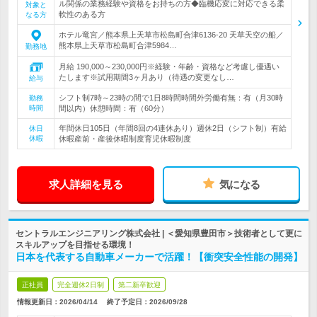
ル関係の業務経験や資格をお持ちの方◆臨機応変に対応できる柔
対象と
軟性のある方
なる方
ホテル竜宮／熊本県上天草市松島町合津6136-20 天草天空の船／
熊本県上天草市松島町合津5984…
勤務地
月給 190,000～230,000円※経験・年齢・資格など考慮し優遇い
たします※試用期間3ヶ月あり（待遇の変更なし…
給与
シフト制7時～23時の間で1日8時間時間外労働有無：有（月30時
勤務
時間
間以内）休憩時間：有（60分）
年間休日105日（年間8回の4連休あり）週休2日（シフト制）有給
休日
休暇
休暇産前・産後休暇制度育児休暇制度
求人詳細を見る
気になる
セントラルエンジニアリング株式会社 | ＜愛知県豊田市＞技術者として更に
スキルアップを目指せる環境！
日本を代表する自動車メーカーで活躍！【衝突安全性能の開発】
正社員
完全週休2日制
第二新卒歓迎
情報更新日：2026/04/14
終了予定日：
2026/09/28