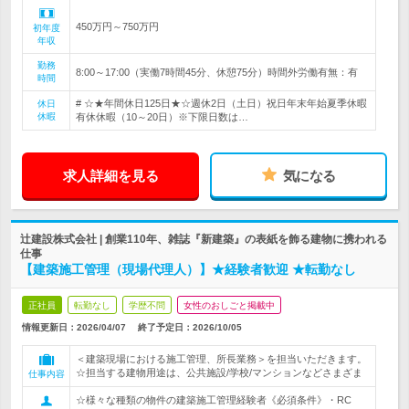
450万円～750万円
初年度
年収
勤務
8:00～17:00（実働7時間45分、休憩75分）時間外労働有無：有
時間
# ☆★年間休日125日★☆週休2日（土日）祝日年末年始夏季休暇
休日
休暇
有休休暇（10～20日）※下限日数は…
求人詳細を見る
気になる
辻建設株式会社 | 創業110年、雑誌『新建築』の表紙を飾る建物に携われる
仕事
【建築施工管理（現場代理人）】★経験者歓迎 ★転勤なし
正社員
転勤なし
学歴不問
女性のおしごと掲載中
情報更新日：2026/04/07
終了予定日：
2026/10/05
＜建築現場における施工管理、所長業務＞を担当いただきます。
☆担当する建物用途は、公共施設/学校/マンションなどさまざま
仕事内容
☆様々な種類の物件の建築施工管理経験者《必須条件》・RC