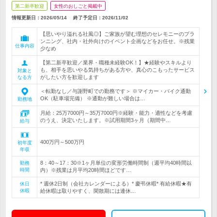
第二新卒歓迎
女性のおしごと掲載中
情報更新日：2026/05/14
終了予定日：
2026/11/02
【思いやり溢れる社風◎】ご家族が望む理想のセレモニーのプラ
ンニング、社内・社外向けのイベント企画などをお任せ。※残業
仕事内容
少なめ
【第二新卒歓迎／業界・職種未経験OK！】★経験やスキルより
も、相手を思いやる気持ちがある方や、真心のこもったサービス
対象と
がしたい方を歓迎します
なる方
＜転勤なし／与謝野町での勤務です＞ ※マイカー・バイク通勤
OK（駐車場完備） ※通勤が難しい場合は…
勤務地
月給：25万7000円～35万7000円※経験・能力・適性などを考慮
のうえ、決定いたします。※試用期間3ヶ月（期間中…
給与
400万円～500万円
初年度
年収
8：40～17：30※1ヶ月単位の変形労働時間制（週平均40時間以
勤務
時間
内）※残業は月平均20時間ほどです…
* 週休2日制（会社カレンダーによる）* 慶弔休暇* 有給休暇★有
休日
休暇
給休暇は取りやすく、閑散期には連休…