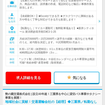
【先輩たちの手厚いサポートありで安心】伝票整理やデータ入
力、商品の発注、請求書の作成、電話対応など幅広い事務作業を
仕事内容
担当します。
【未経験OK！】■Excelができる方 ★デスクワークに興味がある
対象と
方や明るく丁寧な対応ができる方も歓迎します！
なる方
【転勤なし｜マイカー通勤可｜無料駐車場あり】 ■新井シティホ
ール 新潟県妙高市朝日町2-1-25
勤務地
月給18万6000円～23万2000円＋諸手当※経験・能力などを考慮
のうえ、給与額を決定します。※試用期間3か月あり…
給与
8:30～17:30（休憩90分）※1ヶ月単位の変形労働時間制※週平均
勤務
時間
40時間以内※試用期間中（3ヶ…
* シフト制（月8日休み）※会社カレンダーによる※希望休は相談
休日
休暇
可能* 有給休暇* 産育休暇（取得実績…
求人詳細を見る
気になる
勢の國交通株式会社 | 設立40年超！三重県を中心に貸切バス事業やタクシー
事業を展開！
地域社会に貢献！交通運輸会社の【経理】◆三重県／転勤なし