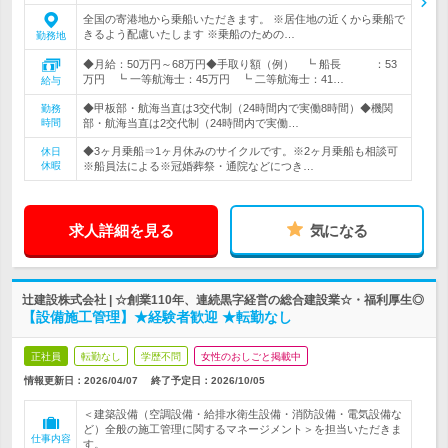
全国の寄港地から乗船いただきます。 ※居住地の近くから乗船で
きるよう配慮いたします ※乗船のための…
勤務地
◆月給：50万円～68万円◆手取り額（例） ┗ 船長 ：53
万円 ┗ 一等航海士：45万円 ┗ 二等航海士：41…
給与
◆甲板部・航海当直は3交代制（24時間内で実働8時間）◆機関
勤務
時間
部・航海当直は2交代制（24時間内で実働…
◆3ヶ月乗船⇒1ヶ月休みのサイクルです。※2ヶ月乗船も相談可
休日
休暇
※船員法による※冠婚葬祭・通院などにつき…
求人詳細を見る
気になる
辻建設株式会社 | ☆創業110年、連続黒字経営の総合建設業☆・福利厚生◎
【設備施工管理】★経験者歓迎 ★転勤なし
正社員
転勤なし
学歴不問
女性のおしごと掲載中
情報更新日：2026/04/07
終了予定日：
2026/10/05
＜建築設備（空調設備・給排水衛生設備・消防設備・電気設備な
ど）全般の施工管理に関するマネージメント＞を担当いただきま
仕事内容
す。