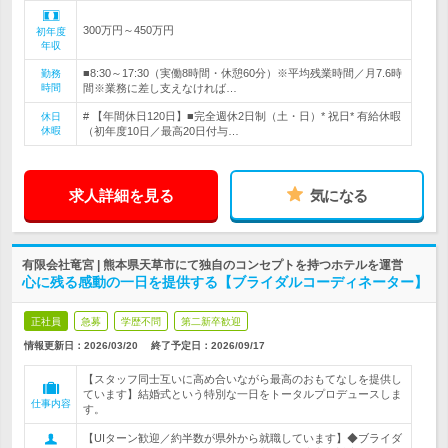
300万円～450万円
初年度
年収
■8:30～17:30（実働8時間・休憩60分）※平均残業時間／月7.6時
勤務
時間
間※業務に差し支えなければ…
# 【年間休日120日】■完全週休2日制（土・日）* 祝日* 有給休暇
休日
休暇
（初年度10日／最高20日付与…
求人詳細を見る
気になる
有限会社竜宮 | 熊本県天草市にて独自のコンセプトを持つホテルを運営
心に残る感動の一日を提供する【ブライダルコーディネーター】
正社員
急募
学歴不問
第二新卒歓迎
情報更新日：2026/03/20
終了予定日：
2026/09/17
【スタッフ同士互いに高め合いながら最高のおもてなしを提供し
ています】結婚式という特別な一日をトータルプロデュースしま
仕事内容
す。
【UIターン歓迎／約半数が県外から就職しています】◆ブライダ