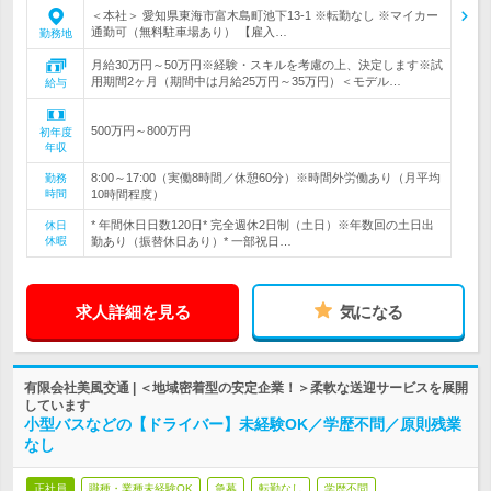
＜本社＞ 愛知県東海市富木島町池下13-1 ※転勤なし ※マイカー
通勤可（無料駐車場あり） 【雇入…
勤務地
月給30万円～50万円※経験・スキルを考慮の上、決定します※試
用期間2ヶ月（期間中は月給25万円～35万円）＜モデル…
給与
500万円～800万円
初年度
年収
8:00～17:00（実働8時間／休憩60分）※時間外労働あり（月平均
勤務
時間
10時間程度）
* 年間休日日数120日* 完全週休2日制（土日）※年数回の土日出
休日
休暇
勤あり（振替休日あり）* 一部祝日…
求人詳細を見る
気になる
有限会社美風交通 | ＜地域密着型の安定企業！＞柔軟な送迎サービスを展開
しています
小型バスなどの【ドライバー】未経験OK／学歴不問／原則残業
なし
正社員
職種・業種未経験OK
急募
転勤なし
学歴不問