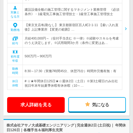
建設設備全般の施工管理に関するマネジメント業務管理 《必須
対象と
条件》・1級電気工事施工管理技士・1級管工事施工管理技士
なる方
【東京支店/転勤なし】 東京都新宿区百人町2-1-11 【雇い入れ直
後】上記事業所 【変更の範囲】…
勤務地
月給400,000円～（役付手当含む ※一律）※経験やスキルを考慮
のうえ決定します。※試用期間3か月（条件に変更はあ…
給与
500万円～900万円
初年度
年収
勤務
8:30～17:30（実働7時間45分、休憩75分）時間外労働有無：有
時間
# ☆★年間休日125日★☆週休2日（土日）※第3土曜日のみ出社
休日
休暇
祝日年末年始夏季休暇有休休暇（10～…
求人詳細を見る
気になる
株式会社アサノ大成基礎エンジニアリング | 完全週休2日 (土日祝)｜ 年間休
日126日｜各種手当＆福利厚生充実