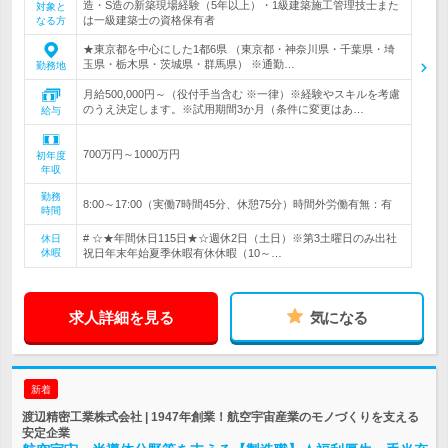
造・S造の新築現場経験（5年以上）・1級建築施工管理技士また
対象と
は一級建築士の資格保有者
なる方
★東京都を中心にした1都6県 （東京都・神奈川県・千葉県・埼
玉県・栃木県・茨城県・群馬県） ※通勤…
勤務地
月給500,000円～（役付手当含む ※一律）※経験やスキルを考慮
のうえ決定します。※試用期間3か月（条件に変更はあ…
給与
700万円～1000万円
初年度
年収
勤務
8:00～17:00（実働7時間45分、休憩75分）時間外労働有無：有
時間
# ☆★年間休日115日★☆週休2日（土日）※第3土曜日のみ出社
休日
休暇
祝日年末年始夏季休暇有休休暇（10～…
求人詳細を見る
気になる
新着
渡辺精密工業株式会社 | 1947年創業！航空宇宙産業のモノづくりを支える
安定企業