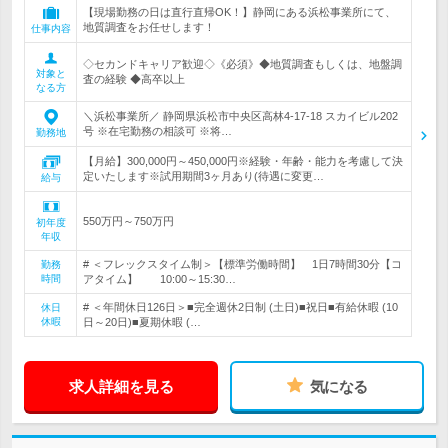
【現場勤務の日は直行直帰OK！】静岡にある浜松事業所にて、
地質調査をお任せします！
仕事内容
◇セカンドキャリア歓迎◇《必須》◆地質調査もしくは、地盤調
対象と
査の経験 ◆高卒以上
なる方
＼浜松事業所／ 静岡県浜松市中央区高林4-17-18 スカイビル202
号 ※在宅勤務の相談可 ※将…
勤務地
【月給】300,000円～450,000円※経験・年齢・能力を考慮して決
定いたします※試用期間3ヶ月あり(待遇に変更…
給与
550万円～750万円
初年度
年収
# ＜フレックスタイム制＞【標準労働時間】 1日7時間30分【コ
勤務
時間
アタイム】 10:00～15:30…
# ＜年間休日126日＞■完全週休2日制 (土日)■祝日■有給休暇 (10
休日
休暇
日～20日)■夏期休暇 (…
求人詳細を見る
気になる