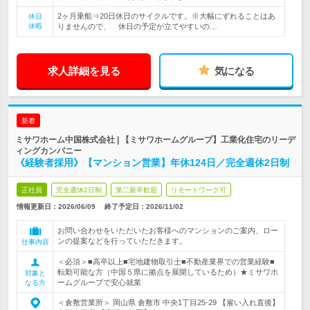
2ヶ月乗船⇒20日休日のサイクルです。※大幅にずれることはあ
休日
休暇
りませんので、 休日の予定が立てやすいの…
求人詳細を見る
気になる
新着
ミサワホーム中国株式会社 | 【ミサワホームグループ】工業化住宅のリーデ
ィングカンパニー
《経験者採用》【マンション営業】年休124日／完全週休2日制
正社員
完全週休2日制
第二新卒歓迎
リモートワーク可
情報更新日：2026/06/09
終了予定日：
2026/11/02
お問い合わせをいただいたお客様へのマンションのご案内、ロー
ンの提案などを行っていただきます。
仕事内容
＜必須＞■高卒以上■宅地建物取引士■不動産業界での営業経験■
転勤可能な方（中国５県に拠点を展開しているため）★ミサワホ
対象と
ームグループで安心就業
なる方
＜倉敷営業所＞ 岡山県 倉敷市 中央1丁目25-29 【雇い入れ直後】