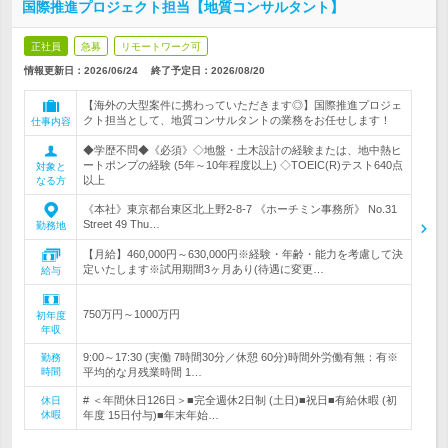
国際推進プロジェクト担当【地質コンサルタント】
正社員
急募
リモートワーク可
情報更新日：2026/06/24
終了予定日：
2026/08/20
【海外の大型案件に携わっていただきます◎】国際推進プロジェ
クト担当として、地質コンサルタントの業務をお任せします！
仕事内容
◆学歴不問◆《必須》◇地盤・土木設計の経験または、地中熱ヒ
ートポンプの経験 (5年～10年程度以上) ◇TOEIC(R)テスト640点
対象と
以上
なる方
《本社》東京都台東区北上野2-8-7 《ホーチミン事務所》 No.31
Street 49 Thu…
勤務地
【月給】460,000円～630,000円※経験・年齢・能力を考慮して決
定いたします※試用期間3ヶ月あり(待遇に変更…
給与
750万円～1000万円
初年度
年収
9:00～17:30 (実働 7時間30分／休憩 60分)時間外労働有無：有※
勤務
時間
平均的な月残業時間 1…
# ＜年間休日126日＞■完全週休2日制 (土日)■祝日■有給休暇 (初
休日
休暇
年度 15日付与)■年末年始…