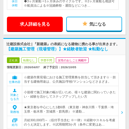
◆3ヶ月乗船⇒1ヶ月休みのサイクルです。※2ヶ月乗船も相談可
休日
休暇
※船員法による※冠婚葬祭・通院などにつき…
求人詳細を見る
気になる
辻建設株式会社 | 『新建築』の表紙になる建物に携わる事が出来きます。
【建築施工管理（現場管理）】★経験者歓迎 ★転勤なし
正社員
転勤なし
学歴不問
女性のおしごと掲載中
情報更新日：2026/04/07
終了予定日：
2026/10/05
☆建築作業現場における施工管理業務を担当して頂きます☆・担
当する建物用途は、公共施設/学校/マンションなどさまざま。
仕事内容
小規模で施工対象の幅が広いため、様々な建築に関わっていきた
対象と
い・経験を活かしてステップアップしたい方
なる方
★東京都を中心にした1都6県 （東京都・神奈川県・千葉県・埼
玉県・栃木県・茨城県・群馬県） ※通勤…
勤務地
月給300,000円～（役付手当含む ※一律）※経験やスキルを考慮
のうえ決定します。※試用期間3か月（条件に変更はあ…
給与