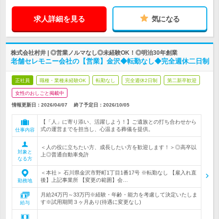
求人詳細を見る
気になる
株式会社村井 | ◎営業ノルマなし◎未経験OK！◎明治30年創業
老舗セレモニー会社の【営業】金沢◆転勤なし◆完全週休二日制
正社員
職種・業種未経験OK
転勤なし
完全週休2日制
第二新卒歓迎
女性のおしごと掲載中
情報更新日：2026/04/07
終了予定日：
2026/10/05
【「人」に寄り添い、活躍しよう！】ご遺族との打ち合わせから
式の運営までを担当し、心温まる葬儀を提供。
仕事内容
＜人の役に立ちたい方、成長したい方を歓迎します！＞◎高卒以
対象と
上◎普通自動車免許
なる方
＜本社＞ 石川県金沢市野町1丁目1番17号 ※転勤なし 【雇入れ直
後】上記事業所 【変更の範囲】会…
勤務地
月給24万円～33万円※経験・年齢・能力を考慮して決定いたしま
す※試用期間３ヶ月あり(待遇に変更なし)
給与