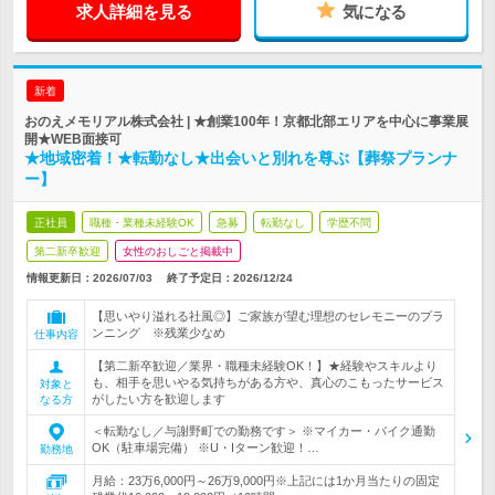
求人詳細を見る
気になる
新着
おのえメモリアル株式会社 | ★創業100年！京都北部エリアを中心に事業展
開★WEB面接可
★地域密着！★転勤なし★出会いと別れを尊ぶ【葬祭プランナ
ー】
正社員
職種・業種未経験OK
急募
転勤なし
学歴不問
第二新卒歓迎
女性のおしごと掲載中
情報更新日：2026/07/03
終了予定日：
2026/12/24
【思いやり溢れる社風◎】ご家族が望む理想のセレモニーのプラ
ンニング ※残業少なめ
仕事内容
【第二新卒歓迎／業界・職種未経験OK！】★経験やスキルより
も、相手を思いやる気持ちがある方や、真心のこもったサービス
対象と
がしたい方を歓迎します
なる方
＜転勤なし／与謝野町での勤務です＞ ※マイカー・バイク通勤
OK（駐車場完備） ※U・Iターン歓迎！…
勤務地
月給：23万6,000円～26万9,000円※上記には1か月当たりの固定