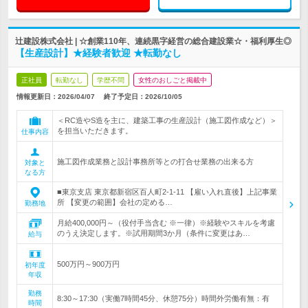
辻建設株式会社 | ☆創業110年、連続黒字経営の総合建設業☆・福利厚生◎
【生産設計】★経験者歓迎 ★転勤なし
正社員
転勤なし
学歴不問
女性のおしごと掲載中
情報更新日：2026/04/07
終了予定日：
2026/10/05
＜RC造やS造を主に、建築工事の生産設計（施工図作成など）＞
を担当いただきます。
仕事内容
施工図作成業務と設計事務所等との打合せ業務の出来る方
対象と
なる方
■東京支店 東京都新宿区百人町2-1-11 【雇い入れ直後】上記事業
所 【変更の範囲】会社の定める…
勤務地
月給400,000円～（役付手当含む ※一律）※経験やスキルを考慮
のうえ決定します。※試用期間3か月（条件に変更はあ…
給与
500万円～900万円
初年度
年収
勤務
8:30～17:30（実働7時間45分、休憩75分）時間外労働有無：有
時間