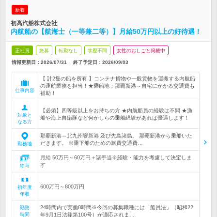
新着
初高汽船株式会社
内航船の【航海士（一等兼二等）】月給50万円以上の好待遇！
正社員
急募
転勤なし
学歴不問
女性のおしごと掲載中
情報更新日：2026/07/31
終了予定日：
2026/09/03
【 計2隻の船を所有 】コンテナ貨物や一般貨物を運搬する内航船
の運航業務を担当！★乗船地：那覇新港～自宅にかかる交通費も
仕事内容
補助！
【必須】四等級以上をお持ちの方 ★内航船員の経験は不問 ★漁
対象と
船や海上自衛隊など何かしらの乗船経験があれば優遇します！
なる方
那覇新港⇔北九州響新港 及び先島諸島。 那覇新港から乗船いた
だきます。 ※乗下船のための旅費交通費…
勤務地
月給 50万円～60万円＋諸手当※経験・能力を考慮して決定しま
す
給与
600万円～800万円
初年度
年収
24時間内で実働8時間※今回の募集職種には「船員法」（昭和22
勤務
時間
年9月1日法律第100号）が適応されま…