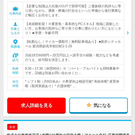
【必要な知識は入社後のOJTで習得可能】ご遺族様の気持ちに寄
り添いながら、通夜・葬儀の打合せといった準備から進行業務な
仕事内容
ど幅広くお任せします。
【未経験歓迎！※要普免・基本的なPCスキル】地域に貢献した
い方、お客様の気持ちに寄り添う仕事に携わりたい方にもピッタ
対象と
リ！★学歴・年齢不問
なる方
【転勤なし｜マイカー通勤可｜無料駐車場あり】 ■新井シティホ
ール 新潟県妙高市朝日町2-1-25
勤務地
月給18万6000円～25万円以上＋諸手当※経験・能力などを考慮
のうえ、給与額を決定します。
給与
8:30～17:30（休憩90分）※「パート・アルバイトも同時募集中
勤務
時間
です。詳細は別途お問い合わせくだ…
* シフト制（月8日休み）※希望休は相談可能* 有給休暇* 産育休
休日
休暇
暇（取得実績あり）* 介護休暇* …
求人詳細を見る
気になる
新着