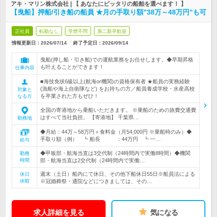
アキ・マリン株式会社 | 【 あなたにピッタリの船舶を選べます！ 】
【曳船】押船/引き船の船員 ★月の手取り額”38万～48万円”も可
正社員
転勤なし
学歴不問
第二新卒歓迎
情報更新日：2026/07/14
終了予定日：
2026/09/14
曳船(押し船・引き船)での運航業務をお任せします。◆早期昇格
も叶えることができます！
仕事内容
■海技免状6級以上(航海or機関)の資格保有者 ★船員の実務経験
(漁船や海上自衛隊など) をお持ちの方／船員養成学校・水産高校
対象と
を卒業された方もぜひ！
なる方
全国の寄港地から乗船いただきます。 ※乗船のための旅費交通費
はすべて当社負担。 【寄港地】 千葉県…
勤務地
◆月給：44万～58万円＋食料金（月54,000円 ※乗船時のみ）◆
手取り額（例） ┗ 船長 ：44万円 ┗ 一…
給与
◆甲板部・航海当直は3交代制（24時間内で実働8時間）◆機関
勤務
時間
部・航海当直は2交代制（24時間内で実働…
週末（土日）船内にて休日、その他下船休日55日※船員法による
休日
休暇
※冠婚葬祭・通院などにつきましては、その…
求人詳細を見る
気になる