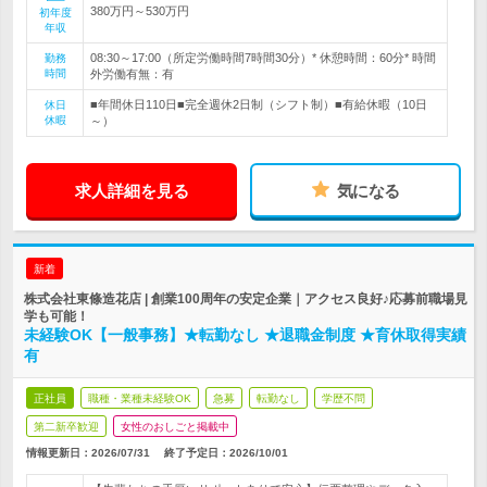
380万円～530万円
初年度
年収
08:30～17:00（所定労働時間7時間30分）* 休憩時間：60分* 時間
勤務
時間
外労働有無：有
■年間休日110日■完全週休2日制（シフト制）■有給休暇（10日
休日
休暇
～）
求人詳細を見る
気になる
新着
株式会社東條造花店 | 創業100周年の安定企業｜アクセス良好♪応募前職場見
学も可能！
未経験OK【一般事務】★転勤なし ★退職金制度 ★育休取得実績
有
正社員
職種・業種未経験OK
急募
転勤なし
学歴不問
第二新卒歓迎
女性のおしごと掲載中
情報更新日：2026/07/31
終了予定日：
2026/10/01