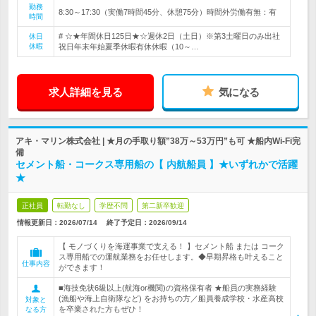
勤務
8:30～17:30（実働7時間45分、休憩75分）時間外労働有無：有
時間
# ☆★年間休日125日★☆週休2日（土日）※第3土曜日のみ出社
休日
休暇
祝日年末年始夏季休暇有休休暇（10～…
求人詳細を見る
気になる
アキ・マリン株式会社 | ★月の手取り額”38万～53万円”も可 ★船内Wi-Fi完
備
セメント船・コークス専用船の【 内航船員 】★いずれかで活躍
★
正社員
転勤なし
学歴不問
第二新卒歓迎
情報更新日：2026/07/14
終了予定日：
2026/09/14
【 モノづくりを海運事業で支える！ 】セメント船 または コーク
ス専用船での運航業務をお任せします。◆早期昇格も叶えること
仕事内容
ができます！
■海技免状6級以上(航海or機関)の資格保有者 ★船員の実務経験
(漁船や海上自衛隊など) をお持ちの方／船員養成学校・水産高校
対象と
を卒業された方もぜひ！
なる方