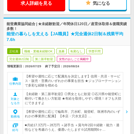
求人詳細を見る
気になる
能登農業協同組合 | ★未経験歓迎／年間休日120日／産育休取得＆復職実績
多数！
能登の暮らしを支える【JA職員】★完全週休2日制＆残業平均
7.6h
正社員
職種・業種未経験OK
急募
転勤なし
学歴不問
完全週休2日制
第二新卒歓迎
女性のおしごと掲載中
情報更新日：2026/07/29
終了予定日：
2026/08/24
【希望や適性に応じて配属先を決定します】信用・共済・サービ
ス・販売・営農のいずれかの事業を担当 ★ジョブローテーション
仕事内容
で多彩な経験を積める
【未経験・第二新卒歓迎】◎男女ともに歓迎 ◎石川県や能登町に
根付いて働きたい方歓迎 ★有給を取得しやすい環境！オフも大切
対象と
にできますよ
なる方
【希望や適性に応じて輪島市、穴水町、能登町、珠洲市内のいず
れかの事業所に配属】 【本店・穴水支店】…
勤務地
■月給17.3万円～28万円 ＋諸手当 ＋賞与年2回※経験・能力・適
性などを考慮のうえ、優遇いたします※試用期間6ヶ…
給与