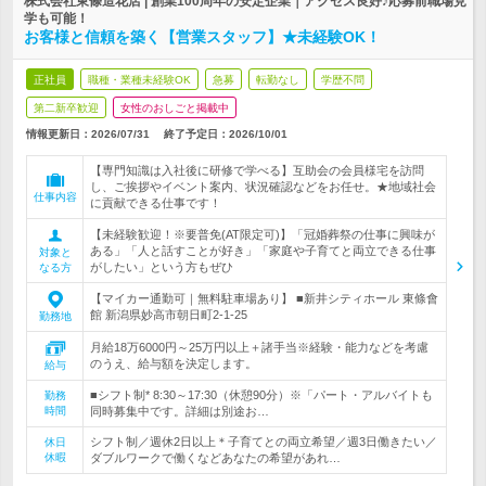
株式会社東條造花店 | 創業100周年の安定企業｜アクセス良好♪応募前職場見
学も可能！
お客様と信頼を築く【営業スタッフ】★未経験OK！
正社員
職種・業種未経験OK
急募
転勤なし
学歴不問
第二新卒歓迎
女性のおしごと掲載中
情報更新日：2026/07/31
終了予定日：
2026/10/01
【専門知識は入社後に研修で学べる】互助会の会員様宅を訪問
し、ご挨拶やイベント案内、状況確認などをお任せ。★地域社会
仕事内容
に貢献できる仕事です！
【未経験歓迎！※要普免(AT限定可)】「冠婚葬祭の仕事に興味が
ある」「人と話すことが好き」「家庭や子育てと両立できる仕事
対象と
がしたい」という方もぜひ
なる方
【マイカー通勤可｜無料駐車場あり】 ■新井シティホール 東條會
館 新潟県妙高市朝日町2-1-25
勤務地
月給18万6000円～25万円以上＋諸手当※経験・能力などを考慮
のうえ、給与額を決定します。
給与
■シフト制* 8:30～17:30（休憩90分）※「パート・アルバイトも
勤務
時間
同時募集中です。詳細は別途お…
シフト制／週休2日以上＊子育てとの両立希望／週3日働きたい／
休日
休暇
ダブルワークで働くなどあなたの希望があれ…