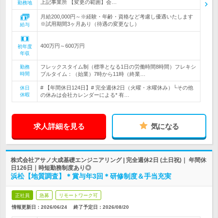
上記事業所 【変更の範囲】会…
勤務地
月給200,000円～※経験・年齢・資格など考慮し優遇いたします
※試用期間3ヶ月あり（待遇の変更なし）
給与
400万円～600万円
初年度
年収
フレックスタイム制（標準となる1日の労働時間8時間）フレキシ
勤務
時間
ブルタイム：（始業）7時から11時（終業…
# 【年間休日124日】# 完全週休2日（火曜・水曜休み）└その他
休日
休暇
の休みは会社カレンダーによる* 有…
求人詳細を見る
気になる
株式会社アサノ大成基礎エンジニアリング | 完全週休2日 (土日祝)｜ 年間休
日126日｜時短勤務制度あり◎
浜松【地質調査】＊賞与年3回＊研修制度＆手当充実
正社員
急募
リモートワーク可
情報更新日：2026/06/24
終了予定日：
2026/08/20