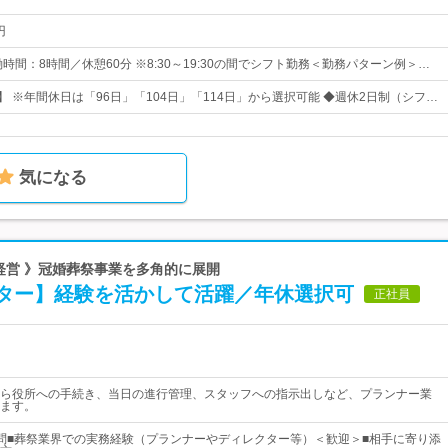
円
時間：8時間／休憩60分 ※8:30～19:30の間でシフト勤務＜勤務パターン例＞…
】 ※年間休日は「96日」「104日」「114日」から選択可能 ◆週休2日制（シフ…
気になる
安定経営 》冠婚葬祭事業を多角的に展開
ター】経験を活かして活躍／年休選択可
正社員
ら役所への手続き、当日の進行管理、スタッフへの指示出しなど、プランナー業
ます。
問■葬祭業界での実務経験（プランナーやディレクター等）＜歓迎＞■相手に寄り添