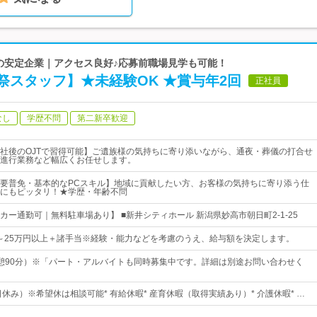
周年の安定企業｜アクセス良好♪応募前職場見学も可能！
祭スタッフ】★未経験OK ★賞与年2回
正社員
なし
学歴不問
第二新卒歓迎
社後のOJTで習得可能】ご遺族様の気持ちに寄り添いながら、通夜・葬儀の打合せ
進行業務など幅広くお任せします。
要普免・基本的なPCスキル】地域に貢献したい方、お客様の気持ちに寄り添う仕
にもピッタリ！★学歴・年齢不問
カー通勤可｜無料駐車場あり】 ■新井シティホール 新潟県妙高市朝日町2-1-25
0円～25万円以上＋諸手当※経験・能力などを考慮のうえ、給与額を決定します。
30（休憩90分）※「パート・アルバイトも同時募集中です。詳細は別途お問い合わせく
日休み）※希望休は相談可能* 有給休暇* 産育休暇（取得実績あり）* 介護休暇* …