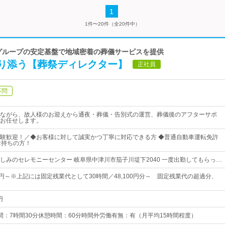
1
1件〜20件（全20件中）
JAグループの安定基盤で地域密着の葬儀サービスを提供
り添う【葬祭ディレクター】
正社員
不問
ながら、故人様のお迎えから通夜・葬儀・告別式の運営、葬儀後のアフターサポ
お任せします。
験歓迎！／◆お客様に対して誠実かつ丁寧に対応できる方 ◆普通自動車運転免許
お持ちの方！
ひがしみのセレモニーセンター 岐阜県中津川市茄子川堤下2040 一度出勤してもらっ…
00円～※上記には固定残業代として30時間／48,100円分～ 固定残業代の超過分、
円
間：7時間30分休憩時間：60分時間外労働有無：有（月平均15時間程度）