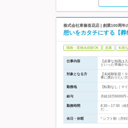
株式会社東條造花店 | 創業100
想いをカタチにする【葬
職種・業種未経験OK
急募
転勤
仕事内容
【必要な知識は入
といった準備から
対象となる方
【未経験歓迎！※
事に携わりたい方
勤務地
【転勤なし｜マイ
給与
月給18万600
勤務時間
8:30～17:
だ…
休日・休暇
* シフト制（月8