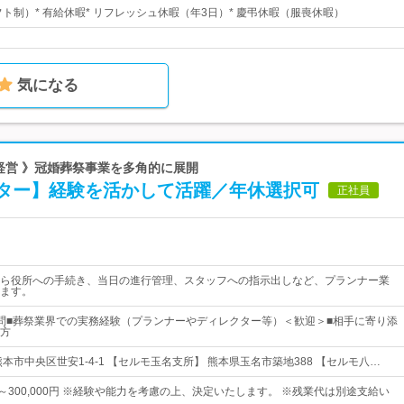
フト制）* 有給休暇* リフレッシュ休暇（年3日）* 慶弔休暇（服喪休暇）
気になる
安定経営 》冠婚葬祭事業を多角的に展開
ター】経験を活かして活躍／年休選択可
正社員
ら役所への手続き、当日の進行管理、スタッフへの指示出しなど、プランナー業
ます。
問■葬祭業界での実務経験（プランナーやディレクター等）＜歓迎＞■相手に寄り添
方
本市中央区世安1-4-1 【セルモ玉名支所】 熊本県玉名市築地388 【セルモ八…
0円～300,000円 ※経験や能力を考慮の上、決定いたします。 ※残業代は別途支給い