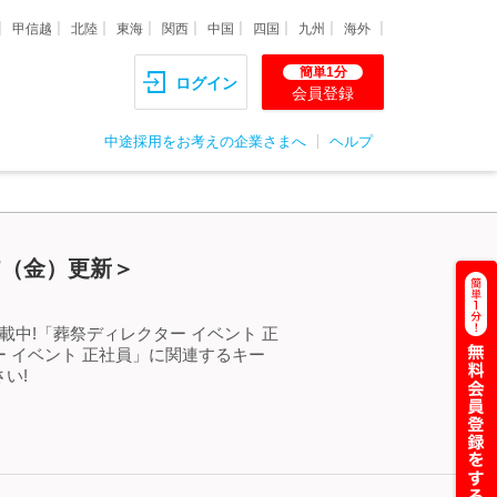
甲信越
北陸
東海
関西
中国
四国
九州
海外
簡単1分
ログイン
会員登録
中途採用をお考えの企業さまへ
ヘルプ
7（金）更新＞
中!「葬祭ディレクター イベント 正
 イベント 正社員」に関連するキー
い!