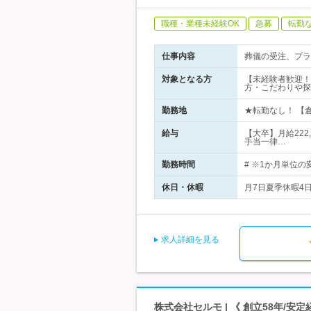
職種・業種未経験OK
急募
転勤
仕事内容
葬儀の受注、プラ
対象となる方
【未経験者歓迎！
方・こだわりや探
勤務地
★転勤なし！ 【倉
給与
【大卒】月給222
手当一律…
勤務時間
# ※1か月単位の
休日・休暇
月7日夏季休暇4
求人詳細を見る
株式会社セルモ | 《 創立58年/