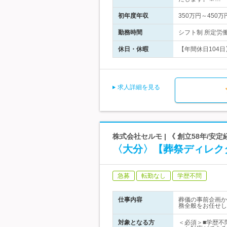
初年度年収
350万円～450万
勤務時間
シフト制 所定労働
休日・休暇
【年間休日104日
求人詳細を見る
株式会社セルモ | 《 創立58年/
〈大分〉【葬祭ディレク
急募
転勤なし
学歴不問
仕事内容
葬儀の事前企画か
務全般をお任せし
対象となる方
＜必須＞■学歴不