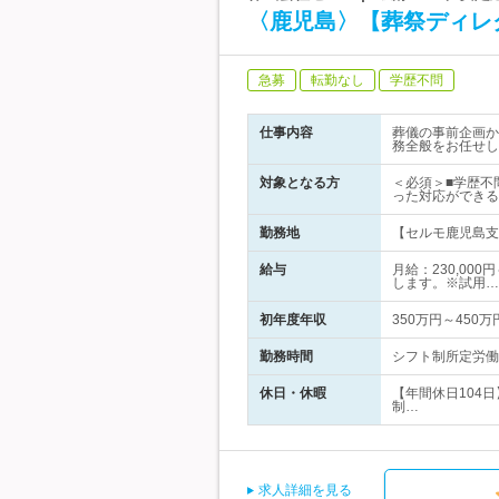
〈鹿児島〉【葬祭ディレ
急募
転勤なし
学歴不問
仕事内容
葬儀の事前企画か
務全般をお任せし
対象となる方
＜必須＞■学歴不
った対応ができる
勤務地
【セルモ鹿児島支
給与
月給：230,00
します。※試用…
初年度年収
350万円～450万
勤務時間
シフト制所定労働時
休日・休暇
【年間休日104
制…
求人詳細を見る