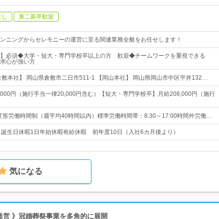
なし
第二新卒歓迎
ンニングからセレモニーの運営に至る関連業務全般をお任せします！
】必須◆大学・短大・専門学校卒以上の方 歓迎◆チームワークを重視できる
求心が強い方
敷本社】 岡山県倉敷市二日市511-1 【岡山本社】 岡山県岡山市中区平井132…
,000円（施行手当一律20,000円含む）【短大・専門学校卒】月給208,000円（施行
変形労働時間制（週平均40時間以内）標準労働時間帯：8:30～17:00時間外労働…
日誕生日休暇1日年始休暇有給休暇 初年度10日（入社6カ月後より）
気になる
安定経営 》冠婚葬祭事業を多角的に展開