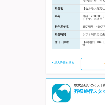
った対応ができる
勤務地
【セルモ大分支社】
給与
月給：230,00
します。※試用…
初年度年収
350万円～450万
勤務時間
シフト制所定労働時
休日・休暇
【年間休日104
制…
求人詳細を見る
株式会社いのうえ |
葬祭施行スタ