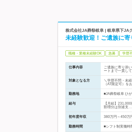
株式会社JA葬祭岐阜 | 岐阜県下
未経験歓迎！ご遺族に寄
職種・業種未経験OK
急募
学歴
仕事内容
ご遺族に寄り添い
ートまで一貫して
対象となる方
＼学歴不問・未経
（AT限定可）を
勤務地
■JA葬祭岐阜 
給与
【月給】231,0
割増分は別途支…
初年度年収
380万円～450万
勤務時間
■シフト制実働時