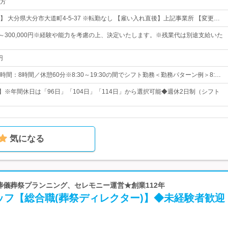
方
 大分県大分市大道町4-5-37 ※転勤なし 【雇い入れ直後】上記事業所 【変更…
0円～300,000円※経験や能力を考慮の上、決定いたします。※残業代は別途支給いた
円
間：8時間／休憩60分※8:30～19:30の間でシフト勤務＜勤務パターン例＞8:…
日】※年間休日は「96日」「104日」「114日」から選択可能◆週休2日制（シフト
気になる
 葬儀葬祭プランニング、セレモニー運営★創業112年
ッフ【総合職(葬祭ディレクター)】◆未経験者歓迎