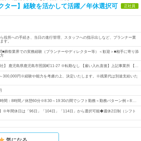
クター】経験を活かして活躍／年休選択可
正社員
ら役所への手続き、当日の進行管理、スタッフへの指示出しなど、プランナー業
ます。
問■葬祭業界での実務経験（プランナーやディレクター等）＜歓迎＞■相手に寄り添
方
社】 鹿児島県鹿児島市照国町11-27 ※転勤なし 【雇い入れ直後】上記事業所 【…
0円～300,000円※経験や能力を考慮の上、決定いたします。※残業代は別途支給いた
円
間：8時間／休憩60分※8:30～19:30の間でシフト勤務＜勤務パターン例＞8:…
日】※年間休日は「96日」「104日」「114日」から選択可能◆週休2日制（シフト
気になる