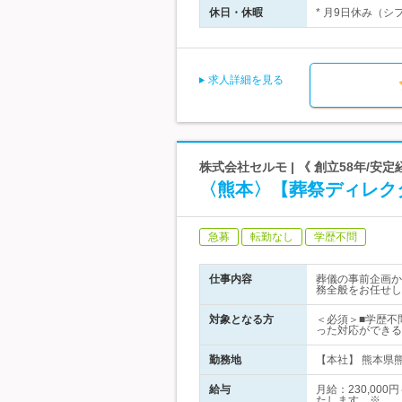
休日・休暇
* 月9日休み（シ
求人詳細を見る
株式会社セルモ | 《 創立58年/
〈熊本〉【葬祭ディレク
急募
転勤なし
学歴不問
仕事内容
葬儀の事前企画か
務全般をお任せし
対象となる方
＜必須＞■学歴不
った対応ができる
勤務地
【本社】 熊本県熊
給与
月給：230,00
たします。※…