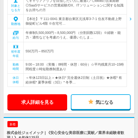
＼キャリアアップを目指したい方に最適♪／◎BtoBの営業経験
◎SaaSサービスの営業経験/DX、ITソリューションに関する知識
対象と
をお持ちの方
なる方
【本社】 〒111-0041 東京都台東区元浅草3-7-1 住友不動産上野
御徒町ビル4階 ※在宅可…
勤務地
年俸制5,500,000円～8,500,000円 （分割回数12回）※経験・能
力・適性などを考慮のうえ、優遇いたしま…
給与
550万円～850万円
初年度
年収
9:00～18:00 （実働：8時間・休憩：60分）☆平均残業月10~15時
勤務
時間
間程度☆時短勤務制度あり
＜年休123日以上＞★休日* 完全週休2日制（土日祝）★休暇* 有
休日
休暇
給休暇* 夏季休暇（3日）* 冬季…
求人詳細を見る
気になる
新着
株式会社ジェイメック | 《安心安全な美容医療に貢献／業界未経験者歓
迎！》＃年休125日