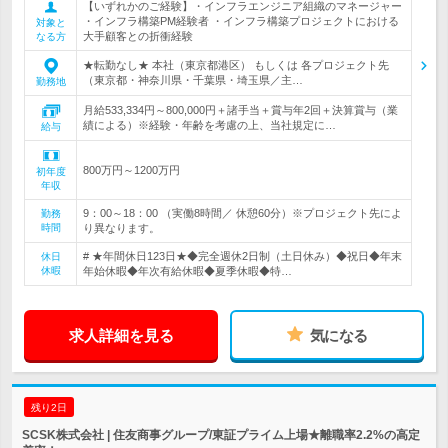
【いずれかのご経験】・インフラエンジニア組織のマネージャー
・インフラ構築PM経験者 ・インフラ構築プロジェクトにおける
対象と
大手顧客との折衝経験
なる方
★転勤なし★ 本社（東京都港区） もしくは 各プロジェクト先
（東京都・神奈川県・千葉県・埼玉県／主…
勤務地
月給533,334円～800,000円＋諸手当＋賞与年2回＋決算賞与（業
績による）※経験・年齢を考慮の上、当社規定に…
給与
800万円～1200万円
初年度
年収
9：00～18：00 （実働8時間／ 休憩60分）※プロジェクト先によ
勤務
時間
り異なります。
# ★年間休日123日★◆完全週休2日制（土日休み）◆祝日◆年末
休日
休暇
年始休暇◆年次有給休暇◆夏季休暇◆特…
求人詳細を見る
気になる
残り2日
SCSK株式会社 | 住友商事グループ/東証プライム上場★離職率2.2%の高定