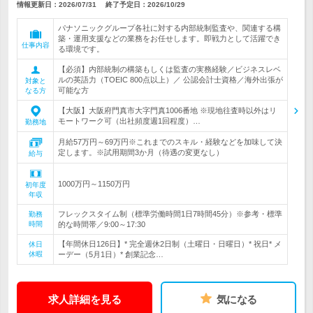
情報更新日：2026/07/31
終了予定日：
2026/10/29
パナソニックグループ各社に対する内部統制監査や、関連する構
築・運用支援などの業務をお任せします。即戦力として活躍でき
仕事内容
る環境です。
【必須】内部統制の構築もしくは監査の実務経験／ビジネスレベ
ルの英語力（TOEIC 800点以上）／ 公認会計士資格／海外出張が
対象と
可能な方
なる方
【大阪】大阪府門真市大字門真1006番地 ※現地往査時以外はリ
モートワーク可（出社頻度週1回程度）…
勤務地
月給57万円～69万円※これまでのスキル・経験などを加味して決
定します。※試用期間3か月（待遇の変更なし）
給与
1000万円～1150万円
初年度
年収
フレックスタイム制（標準労働時間1日7時間45分）※参考・標準
勤務
時間
的な時間帯／9:00～17:30
【年間休日126日】* 完全週休2日制（土曜日・日曜日）* 祝日* メ
休日
休暇
ーデー（5月1日）* 創業記念…
求人詳細を見る
気になる