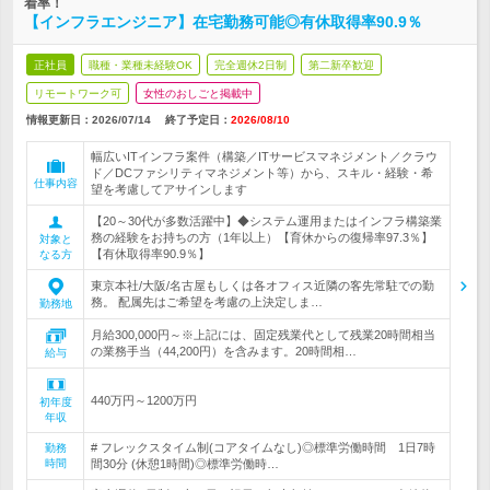
着率！
【インフラエンジニア】在宅勤務可能◎有休取得率90.9％
正社員
職種・業種未経験OK
完全週休2日制
第二新卒歓迎
リモートワーク可
女性のおしごと掲載中
情報更新日：2026/07/14
終了予定日：
2026/08/10
幅広いITインフラ案件（構築／ITサービスマネジメント／クラウ
ド／DCファシリティマネジメント等）から、スキル・経験・希
仕事内容
望を考慮してアサインします
【20～30代が多数活躍中】◆システム運用またはインフラ構築業
務の経験をお持ちの方（1年以上）【育休からの復帰率97.3％】
対象と
【有休取得率90.9％】
なる方
東京本社/大阪/名古屋もしくは各オフィス近隣の客先常駐での勤
務。 配属先はご希望を考慮の上決定しま…
勤務地
月給300,000円～※上記には、固定残業代として残業20時間相当
の業務手当（44,200円）を含みます。20時間相…
給与
440万円～1200万円
初年度
年収
# フレックスタイム制(コアタイムなし)◎標準労働時間 1日7時
勤務
時間
間30分 (休憩1時間)◎標準労働時…