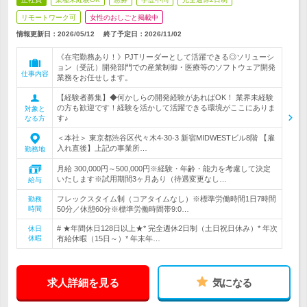
リモートワーク可
女性のおしごと掲載中
情報更新日：2026/05/12
終了予定日：
2026/11/02
《在宅勤務あり！》PJTリーダーとして活躍できる◎ソリューシ
ョン（受託）開発部門での産業制御・医療等のソフトウェア開発
仕事内容
業務をお任せします。
【経験者募集】◆何かしらの開発経験があればOK！ 業界未経験
の方も歓迎です！経験を活かして活躍できる環境がここにありま
対象と
す♪
なる方
＜本社＞ 東京都渋谷区代々木4-30-3 新宿MIDWESTビル8階 【雇
入れ直後】上記の事業所…
勤務地
月給 300,000円～500,000円※経験・年齢・能力を考慮して決定
いたします※試用期間3ヶ月あり（待遇変更なし…
給与
フレックスタイム制（コアタイムなし）※標準労働時間1日7時間
勤務
時間
50分／休憩60分※標準労働時間帯9:0…
# ★年間休日128日以上★* 完全週休2日制（土日祝日休み）* 年次
休日
休暇
有給休暇（15日～）* 年末年…
求人詳細を見る
気になる