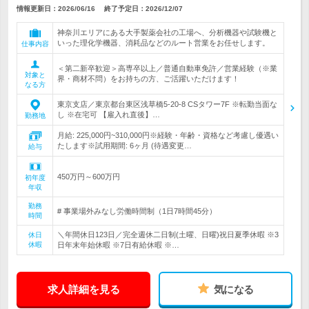
情報更新日：2026/06/16
終了予定日：
2026/12/07
神奈川エリアにある大手製薬会社の工場へ、分析機器や試験機と
いった理化学機器、消耗品などのルート営業をお任せします。
仕事内容
＜第二新卒歓迎＞高専卒以上／普通自動車免許／営業経験（※業
対象と
界・商材不問）をお持ちの方、ご活躍いただけます！
なる方
東京支店／東京都台東区浅草橋5-20-8 CSタワー7F ※転勤当面な
し ※在宅可 【雇入れ直後】…
勤務地
月給: 225,000円~310,000円※経験・年齢・資格など考慮し優遇い
たします※試用期間: 6ヶ月 (待遇変更…
給与
450万円～600万円
初年度
年収
勤務
# 事業場外みなし労働時間制（1日7時間45分）
時間
＼年間休日123日／完全週休二日制(土曜、日曜)祝日夏季休暇 ※3
休日
休暇
日年末年始休暇 ※7日有給休暇 ※…
求人詳細を見る
気になる