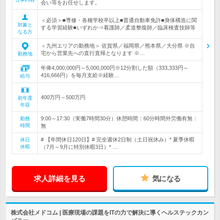
会い等をお任せします。
＜必須＞■専修・各種学校卒以上■普通自動車免許■身体構造に関
対象と
する学習経験■いずれか⇒看護師／柔道整復師／臨床検査技師等
なる方
＜九州エリアの勤務地＞ 佐賀県／福岡県／熊本県／大分県 ※自
宅から営業先への直行直帰となります ※…
勤務地
年俸4,000,000円～5,000,000円※12分割した額（333,333円～
416,666円）を毎月支給※経験…
給与
400万円～500万円
初年度
年収
9:00～17:30（実働7時間30分）休憩時間：60分時間外労働有無：
勤務
時間
無
# 【年間休日120日】# 完全週休2日制（土日祝休み）* 夏季休暇
休日
休暇
（7月～9月に特別休暇3日）* …
求人詳細を見る
気になる
株式会社メドコム | 医療現場の課題をITの力で解決に導くヘルステックカン