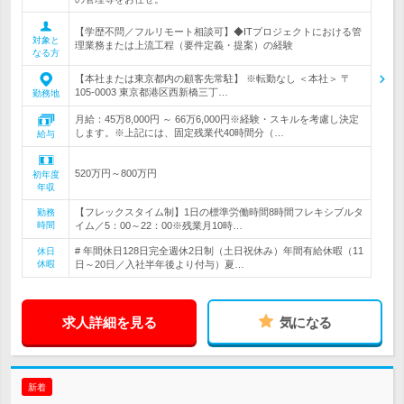
【学歴不問／フルリモート相談可】◆ITプロジェクトにおける管
対象と
理業務または上流工程（要件定義・提案）の経験
なる方
【本社または東京都内の顧客先常駐】 ※転勤なし ＜本社＞ 〒
105-0003 東京都港区西新橋三丁…
勤務地
月給：45万8,000円 ～ 66万6,000円※経験・スキルを考慮し決定
します。※上記には、固定残業代40時間分（…
給与
520万円～800万円
初年度
年収
【フレックスタイム制】1日の標準労働時間8時間フレキシブルタ
勤務
時間
イム／5：00～22：00※残業月10時…
# 年間休日128日完全週休2日制（土日祝休み）年間有給休暇（11
休日
休暇
日～20日／入社半年後より付与）夏…
求人詳細を見る
気になる
新着