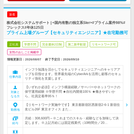
新着
株式会社システムサポート | <国内有数の独立系SIer>#プライム案件98%#
フレックス#年休125日
プライム上場グループ【セキュリティエンジニア】★在宅勤務可
正社員
学歴不問
完全週休2日制
第二新卒歓迎
リモートワーク可
女性のおしごと掲載中
情報更新日：2026/08/07
終了予定日：
2026/09/10
インフラ知識を活かしてセキュリティエンジニアへのキャリアア
ップを目指せます。世界最先端のCyberArkを活用し顧客のセキュ
仕事内容
リティ強化を支援します。
【いずれか必須】インフラ構築経験／サーバーやネットワークの
保守運用経験 ※学歴不問 ★自社内開発100％ ★働きやすいか
対象と
ら、社員定着率95％！
なる方
【リモートワーク実施中です】 東京都新宿区西新宿2-6-1 新宿住
友ビル26F 東京オフィス また…
勤務地
月給：308,600円～※これまでのスキル・経験などを加味して決
定します。※上記月給には固定残業代（10時間分／20…
給与