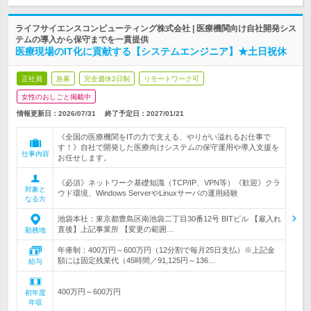
ライフサイエンスコンピューティング株式会社 | 医療機関向け自社開発シス
テムの導入から保守までを一貫提供
医療現場のIT化に貢献する【システムエンジニア】★土日祝休
正社員
急募
完全週休2日制
リモートワーク可
女性のおしごと掲載中
情報更新日：2026/07/31
終了予定日：
2027/01/21
《全国の医療機関をITの力で支える、やりがい溢れるお仕事で
す！》自社で開発した医療向けシステムの保守運用や導入支援を
仕事内容
お任せします。
《必須》ネットワーク基礎知識（TCP/IP、VPN等）《歓迎》クラ
対象と
ウド環境、Windows ServerやLinuxサーバの運用経験
なる方
池袋本社：東京都豊島区南池袋二丁目30番12号 BITビル 【雇入れ
直後】上記事業所 【変更の範囲…
勤務地
年俸制：400万円～600万円（12分割で毎月25日支払）※上記金
額には固定残業代（45時間／91,125円～136…
給与
400万円～600万円
初年度
年収