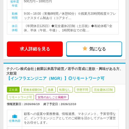
500万円～1000万円
初年度
年収
9:00～18:00（実働8時間／休憩60分）※残業月20時間程度※フレ
勤務
時間
ックスタイム制あり（コアタイ…
《年間休日125日》◆完全週休2日制（土日祝）◆有給休暇└全
休日
休暇
休、半休（午前、午後）、1時間単位での取…
求人詳細を見る
気になる
テクバン株式会社 | 創業以来黒字経営／若手の育成に意欲・興味がある方、
大歓迎
【インフラエンジニア（MGR）】◎リモートワーク可
正社員
業種未経験OK
急募
転勤なし
学歴不問
完全週休2日制
リモートワーク可
女性のおしごと掲載中
情報更新日：2026/06/19
終了予定日：
2026/12/10
顧客への提案や業務整備、情報連携、マネジメント、予算管理な
ど、インフラエンジニアとしてのご経験を活かしてグループ運営
仕事内容
をお任せします。