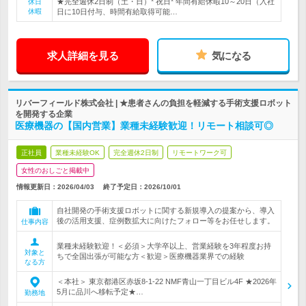
★完全週休2日制（土・日）* 祝日* 年間有給休暇10～20日（入社
休日
休暇
日に10日付与、時間有給取得可能…
求人詳細を見る
気になる
リバーフィールド株式会社 | ★患者さんの負担を軽減する手術支援ロボット
を開発する企業
医療機器の【国内営業】業種未経験歓迎！リモート相談可◎
正社員
業種未経験OK
完全週休2日制
リモートワーク可
女性のおしごと掲載中
情報更新日：2026/04/03
終了予定日：
2026/10/01
自社開発の手術支援ロボットに関する新規導入の提案から、導入
後の活用支援、症例数拡大に向けたフォロー等をお任せします。
仕事内容
業種未経験歓迎！＜必須＞大学卒以上、営業経験を3年程度お持
対象と
ちで全国出張が可能な方＜歓迎＞医療機器業界での経験
なる方
＜本社＞ 東京都港区赤坂8-1-22 NMF青山一丁目ビル4F ★2026年
5月に品川へ移転予定★…
勤務地