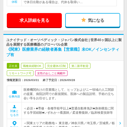
休暇
で休日出勤がある場合は、代休を取得い…
求人詳細を見る
気になる
ユナイテッド・オーソペディック・ジャパン株式会社 | 世界40ヶ国以上に製
品を展開する医療機器のグローバル企業
《関東》医療業界の経験者募集【営業職】未OK／インセンティ
ブ有
正社員
職種未経験OK
完全週休2日制
第二新卒歓迎
リモートワーク可
女性のおしごと掲載中
情報更新日：2026/03/31
終了予定日：
2026/09/28
医療機関向けの営業職として、ヒップおよびニー領域の人工関節
の提案、病院訪問での新規開拓、医師への製品説明、手術の立ち
仕事内容
会い等をお任せします。
＜必須＞■専修・各種学校卒以上■普通自動車免許■身体構造に関
対象と
する学習経験■いずれか⇒看護師／柔道整復師／臨床検査技師等
なる方
＜関東エリアの勤務地＞ 東京都／神奈川県／埼玉県／茨城県／栃