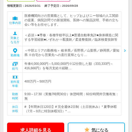
情報更新日：2026/03/31
終了予定日：
2026/09/28
医療機関向けの営業職として、ヒップおよびニー領域の人工関節
の提案、病院訪問での新規開拓、医師への製品説明、手術の立ち
仕事内容
会い等をお任せします。
＜必須＞■専修・各種学校卒以上■普通自動車免許■身体構造に関
対象と
する学習経験■いずれか⇒看護師／柔道整復師／臨床検査技師等
なる方
＜中部エリアの勤務地＞ 岐阜県／長野県／山梨県／静岡県／愛知
県 ※自宅から営業先への直行直帰となり…
勤務地
年俸4,000,000円～5,000,000円※12分割した額（333,333円～
416,666円）を毎月支給※経験…
給与
400万円～500万円
初年度
年収
9:00～17:30（実働7時間30分）休憩時間：60分時間外労働有無：
勤務
時間
無
# 【年間休日120日】# 完全週休2日制（土日祝休み）* 夏季休暇
休日
休暇
（7月～9月に特別休暇3日）* …
求人詳細を見る
気になる