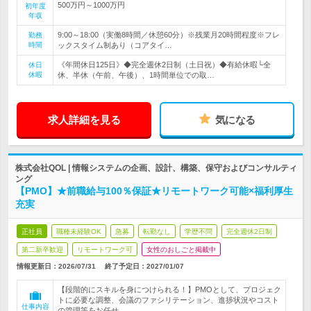
500万円～1000万円
初年度
年収
9:00～18:00（実働8時間／休憩60分）※残業月20時間程度※フレ
勤務
時間
ックスタイム制あり（コアタイ…
《年間休日125日》◆完全週休2日制（土日祝）◆有給休暇└全
休日
休暇
休、半休（午前、午後）、1時間単位での取…
求人詳細を見る
気になる
株式会社QOL | 情報システムの企画、設計、構築、保守およびコンサルティ
ング
【PMO】★前職給与100％保証★リモートワーク可能×福利厚生
充実
正社員
職種未経験OK
急募
転勤なし
学歴不問
完全週休2日制
第二新卒歓迎
リモートワーク可
女性のおしごと掲載中
情報更新日：2026/07/31
終了予定日：
2027/01/07
【段階的にスキルを身につけられる！】PMOとして、プロジェク
トに必要な調整、会議のファシリテーション、進捗状況やコスト
仕事内容
の管理等をお任せ。