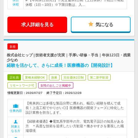
# 【年間休日125日】☆完全週休2日制（土日休み）☆祝日☆有給
休日
休暇
休暇（1日～10日）※下限日数は、入…
求人詳細を見る
気になる
新着
株式会社ヒップ | 技術者支援が充実｜手厚い研修・手当｜年休123日・残業
少なめ
経験を活かして、さらに成長！医療機器の【開発設計】
正社員
業種未経験OK
急募
完全週休2日制
第二新卒歓迎
リモートワーク可
女性のおしごと掲載中
情報更新日：2026/07/27
終了予定日：
2026/12/28
【将来的には多様な製品分野に携われ、幅広い経験を積んで成
長！上流工程でやりがい◎】医療機器の開発フェーズに特化した
仕事内容
設計業務を担当します。
【経験者優遇】◆電気系学部卒の方、電気電子設計の知見がある
方 ＊高度な技術を追求したい方歓迎＊働きやすさを重視した職
対象と
場環境
なる方