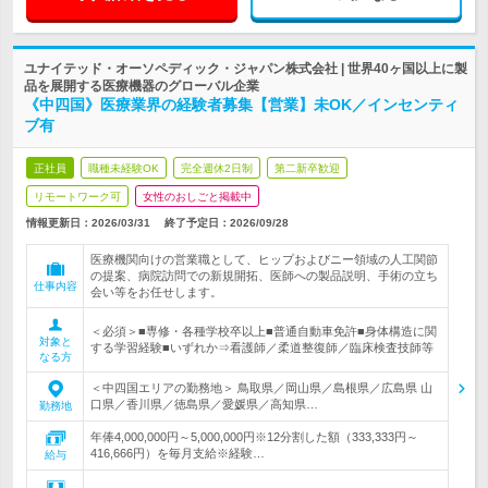
ユナイテッド・オーソペディック・ジャパン株式会社 | 世界40ヶ国以上に製
品を展開する医療機器のグローバル企業
《中四国》医療業界の経験者募集【営業】未OK／インセンティ
ブ有
正社員
職種未経験OK
完全週休2日制
第二新卒歓迎
リモートワーク可
女性のおしごと掲載中
情報更新日：2026/03/31
終了予定日：
2026/09/28
医療機関向けの営業職として、ヒップおよびニー領域の人工関節
の提案、病院訪問での新規開拓、医師への製品説明、手術の立ち
仕事内容
会い等をお任せします。
＜必須＞■専修・各種学校卒以上■普通自動車免許■身体構造に関
対象と
する学習経験■いずれか⇒看護師／柔道整復師／臨床検査技師等
なる方
＜中四国エリアの勤務地＞ 鳥取県／岡山県／島根県／広島県 山
口県／香川県／徳島県／愛媛県／高知県…
勤務地
年俸4,000,000円～5,000,000円※12分割した額（333,333円～
416,666円）を毎月支給※経験…
給与