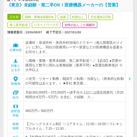
《東京》未経験・第二卒OK！医療機器メーカーの【営業】
正社員
職種・業種未経験OK
急募
転勤なし
完全週休2日制
第二新卒歓迎
リモートワーク可
女性のおしごと掲載中
情報更新日：2026/08/07
終了予定日：
2027/01/28
皮膚科・形成外科・美容外科領域のドクター（個人開業医がメイ
ン）に対し、同社の医療用レーザー装置などの医療機器を提案を
仕事内容
お任せします。
＼職種・業種・業界未経験、第二新卒歓迎！／【必須】●営業や
購買など数字に関わる業務経験（業界不問）●普通自動車免許 ※
対象と
大卒以上
なる方
☆在宅・リモート勤務：相談可 ☆転勤：当面なし（将来的な転勤
の可能性はあります。） ■本社 東京都…
勤務地
月給300,000円～373,000円＋諸手当※上記には固定残業代（月20
時間分/4万円～5万円）を含む。※経験、ス…
給与
460万円～560万円
初年度
年収
【フレックスタイム制】◇コアタイム：11:00～16:00◇フレキシ
勤務
時間
ブルタイム：7:15～11:00…