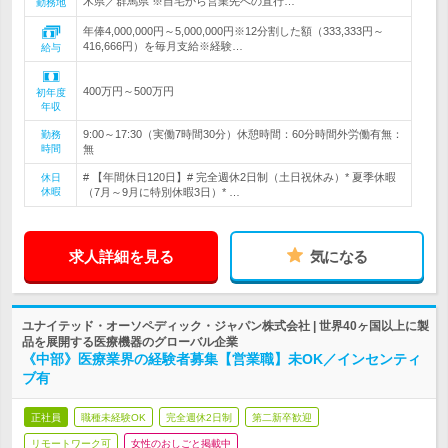
木県／群馬県 ※自宅から営業先への直行…
勤務地
年俸4,000,000円～5,000,000円※12分割した額（333,333円～
416,666円）を毎月支給※経験…
給与
400万円～500万円
初年度
年収
9:00～17:30（実働7時間30分）休憩時間：60分時間外労働有無：
勤務
時間
無
# 【年間休日120日】# 完全週休2日制（土日祝休み）* 夏季休暇
休日
休暇
（7月～9月に特別休暇3日）* …
求人詳細を見る
気になる
ユナイテッド・オーソペディック・ジャパン株式会社 | 世界40ヶ国以上に製
品を展開する医療機器のグローバル企業
《中部》医療業界の経験者募集【営業職】未OK／インセンティ
ブ有
正社員
職種未経験OK
完全週休2日制
第二新卒歓迎
リモートワーク可
女性のおしごと掲載中