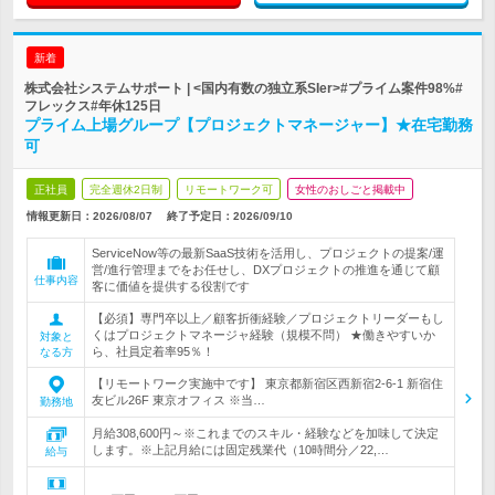
新着
株式会社システムサポート | <国内有数の独立系SIer>#プライム案件98%#
フレックス#年休125日
プライム上場グループ【プロジェクトマネージャー】★在宅勤務
可
正社員
完全週休2日制
リモートワーク可
女性のおしごと掲載中
情報更新日：2026/08/07
終了予定日：
2026/09/10
ServiceNow等の最新SaaS技術を活用し、プロジェクトの提案/運
営/進行管理までをお任せし、DXプロジェクトの推進を通じて顧
仕事内容
客に価値を提供する役割です
【必須】専門卒以上／顧客折衝経験／プロジェクトリーダーもし
くはプロジェクトマネージャ経験（規模不問） ★働きやすいか
対象と
ら、社員定着率95％！
なる方
【リモートワーク実施中です】 東京都新宿区西新宿2-6-1 新宿住
友ビル26F 東京オフィス ※当…
勤務地
月給308,600円～※これまでのスキル・経験などを加味して決定
します。※上記月給には固定残業代（10時間分／22,…
給与