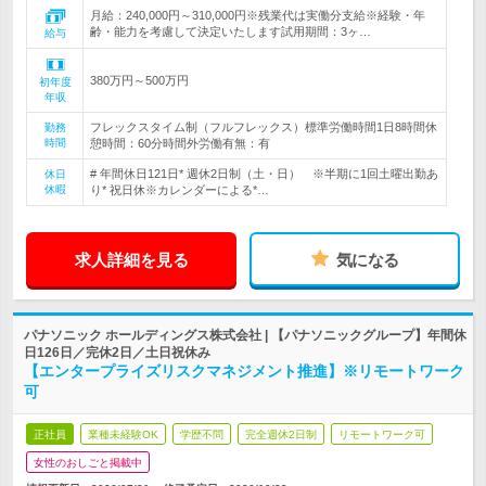
月給：240,000円～310,000円※残業代は実働分支給※経験・年
齢・能力を考慮して決定いたします試用期間：3ヶ…
給与
380万円～500万円
初年度
年収
フレックスタイム制（フルフレックス）標準労働時間1日8時間休
勤務
時間
憩時間：60分時間外労働有無：有
# 年間休日121日* 週休2日制（土・日） ※半期に1回土曜出勤あ
休日
休暇
り* 祝日休※カレンダーによる*…
求人詳細を見る
気になる
パナソニック ホールディングス株式会社 | 【パナソニックグループ】年間休
日126日／完休2日／土日祝休み
【エンタープライズリスクマネジメント推進】※リモートワーク
可
正社員
業種未経験OK
学歴不問
完全週休2日制
リモートワーク可
女性のおしごと掲載中