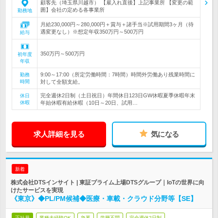
顧客先（埼玉県川越市） 【雇入れ直後】上記事業所 【変更の範
囲】会社の定める各事業所
勤務地
月給230,000円～280,000円＋賞与＋諸手当※試用期間3ヶ月（待
遇変更なし）※想定年収350万円～500万円
給与
350万円～500万円
初年度
年収
9:00～17:00（所定労働時間：7時間）時間外労働あり残業時間に
勤務
時間
対して全額支給。
完全週休2日制（土日祝日）年間休日123日GW休暇夏季休暇年末
休日
休暇
年始休暇有給休暇（10日～20日、試用…
求人詳細を見る
気になる
新着
株式会社DTSインサイト | 東証プライム上場DTSグループ｜IoTの世界に向
けたサービスを実現
《東京》◆PL/PM候補◆医療・車載・クラウド分野等【SE】
正社員
業種未経験OK
急募
学歴不問
完全週休2日制