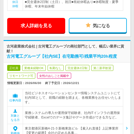
■完全週休2日制（土日）、祝日■有給休暇あり■休暇制度：夏季
休日
休暇
休暇、年末年始休暇
求人詳細を見る
気になる
古河産業株式会社 | 古河電工グループの商社部門として、幅広い業界に貢
献！
古河電工グループ【社内SE】在宅勤務可/残業平均20h程度
正社員
業種未経験OK
転勤なし
完全週休2日制
第二新卒歓迎
リモートワーク可
女性のおしごと掲載中
情報更新日：2026/06/30
終了予定日：
2026/12/21
当社ビジネスオペレーションセンター情報システムユニットにて
社内SEとして、前職の経験を踏まえ、各種業務をお任せいたしま
仕事内容
す。
業務システムの導入や運用保守経験者、社内ITインフラの運用保
対象と
守経験者、Excelでのデータ集計やデータ作成ができる方など。
なる方
東京都港区新橋4-21-3 新橋東急ビル 【雇入れ直後】上記事業所
【変更の範囲】会社の定める各事…
勤務地