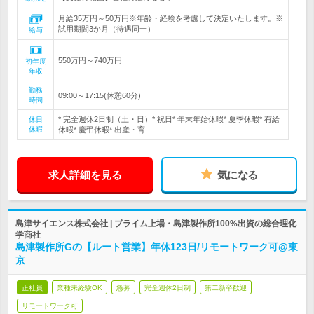
月給35万円～50万円※年齢・経験を考慮して決定いたします。※
試用期間3か月（待遇同一）
給与
550万円～740万円
初年度
年収
勤務
09:00～17:15(休憩60分)
時間
* 完全週休2日制（土・日）* 祝日* 年末年始休暇* 夏季休暇* 有給
休日
休暇
休暇* 慶弔休暇* 出産・育…
求人詳細を見る
気になる
島津サイエンス株式会社 | プライム上場・島津製作所100%出資の総合理化
学商社
島津製作所Gの【ルート営業】年休123日/リモートワーク可@東
京
正社員
業種未経験OK
急募
完全週休2日制
第二新卒歓迎
リモートワーク可