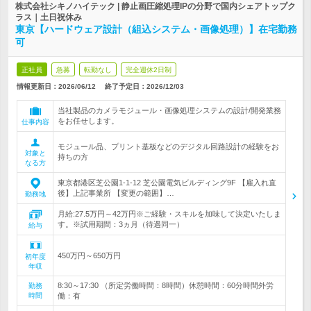
株式会社シキノハイテック | 静止画圧縮処理IPの分野で国内シェアトップク
ラス｜土日祝休み
東京【ハードウェア設計（組込システム・画像処理）】在宅勤務
可
正社員
急募
転勤なし
完全週休2日制
情報更新日：2026/06/12
終了予定日：
2026/12/03
当社製品のカメラモジュール・画像処理システムの設計/開発業務
をお任せします。
仕事内容
モジュール品、プリント基板などのデジタル回路設計の経験をお
対象と
持ちの方
なる方
東京都港区芝公園1-1-12 芝公園電気ビルディング9F 【雇入れ直
後】上記事業所 【変更の範囲】…
勤務地
月給:27.5万円～42万円※ご経験・スキルを加味して決定いたしま
す。※試用期間：3ヵ月（待遇同一）
給与
450万円～650万円
初年度
年収
8:30～17:30 （所定労働時間：8時間）休憩時間：60分時間外労
勤務
時間
働：有