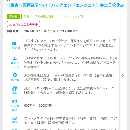
パニー
＜東京＞医療業界での【バックエンドエンジニア】◆土日祝休み
正社員
急募
完全週休2日制
リモートワーク可
女性のおしごと掲載中
情報更新日：2026/07/17
終了予定日：
2027/01/07
《自社プロダクトのAPI設計から開発までを幅広くお任せ！》 医
療業界のDXを推進するバックエンドエンジニアリング業務全般
仕事内容
をご担当いただきます。
【経験者募集】《必須》ソフトウェアの開発業務経験2年以上 (言
語問わず)／Node.jsを用いたバックエンド開発経験など／日本語
対象と
が堪能な方
なる方
東京都江東区豊洲3丁目2-24 豊洲フォレシア9階 【雇入れ直後】
上記事業所 【変更の範囲】会社の…
勤務地
月給：500,000円～※上記月給には、固定残業代67,575円～（20
時間分）を含みます。超過分は別途支給します。…
給与
600万円～1000万円
初年度
年収
フレックスタイム制＜標準労働時間＞8時間／休憩：1時間＜コア
勤務
時間
タイム＞11:00～15:00※時間外労…