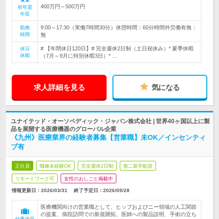
400万円～500万円
初年度
年収
9:00～17:30（実働7時間30分）休憩時間：60分時間外労働有無：
勤務
時間
無
# 【年間休日120日】# 完全週休2日制（土日祝休み）* 夏季休暇
休日
休暇
（7月～9月に特別休暇3日）* …
求人詳細を見る
気になる
ユナイテッド・オーソペディック・ジャパン株式会社 | 世界40ヶ国以上に製
品を展開する医療機器のグローバル企業
《九州》医療業界の経験者募集【営業職】未OK／インセンティ
ブ有
正社員
職種未経験OK
完全週休2日制
第二新卒歓迎
リモートワーク可
女性のおしごと掲載中
情報更新日：2026/03/31
終了予定日：
2026/09/28
医療機関向けの営業職として、ヒップおよびニー領域の人工関節
の提案、病院訪問での新規開拓、医師への製品説明、手術の立ち
仕事内容