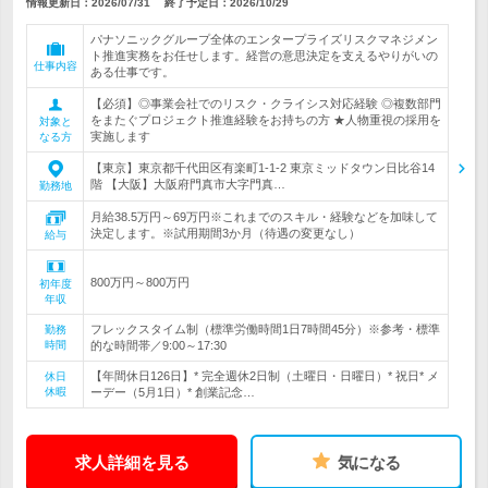
情報更新日：2026/07/31
終了予定日：
2026/10/29
パナソニックグループ全体のエンタープライズリスクマネジメン
ト推進実務をお任せします。経営の意思決定を支えるやりがいの
仕事内容
ある仕事です。
【必須】◎事業会社でのリスク・クライシス対応経験 ◎複数部門
をまたぐプロジェクト推進経験をお持ちの方 ★人物重視の採用を
対象と
実施します
なる方
【東京】東京都千代田区有楽町1-1-2 東京ミッドタウン日比谷14
階 【大阪】大阪府門真市大字門真…
勤務地
月給38.5万円～69万円※これまでのスキル・経験などを加味して
決定します。※試用期間3か月（待遇の変更なし）
給与
800万円～800万円
初年度
年収
フレックスタイム制（標準労働時間1日7時間45分）※参考・標準
勤務
時間
的な時間帯／9:00～17:30
【年間休日126日】* 完全週休2日制（土曜日・日曜日）* 祝日* メ
休日
休暇
ーデー（5月1日）* 創業記念…
求人詳細を見る
気になる