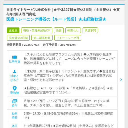
日本ライトサービス株式会社 | ★年休127日★完休2日制（土日祝休）★賞
与年2回★専門商社
医療トレーニング機器の【ルート営業】★未経験歓迎★
正社員
職種・業種未経験OK
急募
転勤なし
学歴不問
完全週休2日制
第二新卒歓迎
リモートワーク可
情報更新日：2026/07/14
終了予定日：
2027/01/04
【スキルに応じた研修プログラムも充実】◆大学病院や看護学
校、医療機関などに対して、ニーズに合った医療用トレーニング
仕事内容
機器の提案をお任せします！
【未経験・第二新卒歓迎】＼ポテンシャル重視です／◆普通自動
車免許（AT限定可）◎何かしらの営業経験または医療業界の知
対象と
識・経験があれば活かせます
なる方
★転勤なし ★U・Iターン歓迎 ★「水道橋駅」より徒歩6分 ★在
宅勤務継続実施中です 〒113-0…
勤務地
月給：29.2万円～37.2万円＋賞与年2回※前職やこれまでの経
験、スキルを考慮し、優遇します。※上記金額には30時…
給与
8:50～17:30（休憩45分/実働7時間55分）※残業は月30時間程度
勤務
時間
です
# ＜年間休日127日＞■完全週休2日制（土日休み）※展示会など
休日