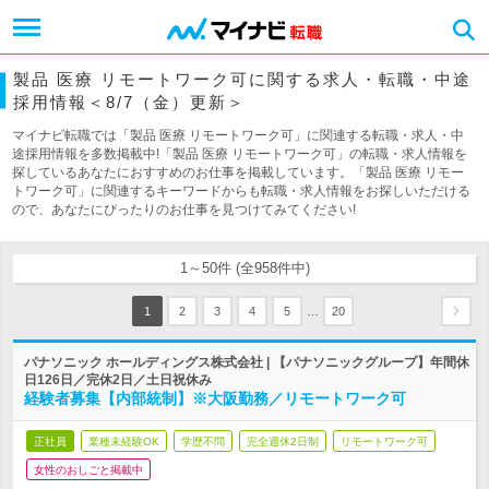
製品 医療 リモートワーク可に関する求人・転職・中途
採用情報＜8/7（金）更新＞
マイナビ転職では「製品 医療 リモートワーク可」に関連する転職・求人・中
途採用情報を多数掲載中!「製品 医療 リモートワーク可」の転職・求人情報を
探しているあなたにおすすめのお仕事を掲載しています。「製品 医療 リモー
トワーク可」に関連するキーワードからも転職・求人情報をお探しいただける
ので、あなたにぴったりのお仕事を見つけてみてください!
1～50件 (全958件中)
…
1
2
3
4
5
20
パナソニック ホールディングス株式会社 | 【パナソニックグループ】年間休
日126日／完休2日／土日祝休み
経験者募集【内部統制】※大阪勤務／リモートワーク可
正社員
業種未経験OK
学歴不問
完全週休2日制
リモートワーク可
女性のおしごと掲載中