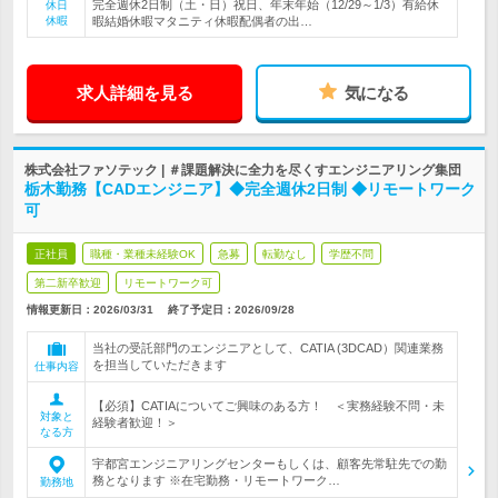
完全週休2日制（土・日）祝日、年末年始（12/29～1/3）有給休
休日
休暇
暇結婚休暇マタニティ休暇配偶者の出…
求人詳細を見る
気になる
株式会社ファソテック | ＃課題解決に全力を尽くすエンジニアリング集団
栃木勤務【CADエンジニア】◆完全週休2日制 ◆リモートワーク
可
正社員
職種・業種未経験OK
急募
転勤なし
学歴不問
第二新卒歓迎
リモートワーク可
情報更新日：2026/03/31
終了予定日：
2026/09/28
当社の受託部門のエンジニアとして、CATIA (3DCAD）関連業務
を担当していただきます
仕事内容
【必須】CATIAについてご興味のある方！ ＜実務経験不問・未
対象と
経験者歓迎！＞
なる方
宇都宮エンジニアリングセンターもしくは、顧客先常駐先での勤
務となります ※在宅勤務・リモートワーク…
勤務地