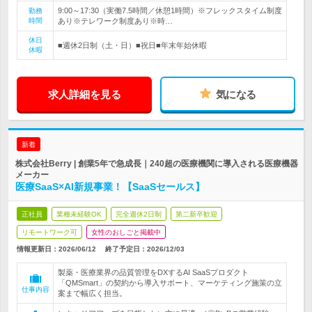
9:00～17:30（実働7.5時間／休憩1時間）※フレックスタイム制度
勤務
時間
あり※テレワーク制度あり※時…
休日
■週休2日制（土・日）■祝日■年末年始休暇
休暇
求人詳細を見る
気になる
新着
株式会社Berry | 創業5年で急成長｜240超の医療機関に導入される医療機器
メーカー
医療SaaS×AI新規事業！【SaaSセールス】
正社員
業種未経験OK
完全週休2日制
第二新卒歓迎
リモートワーク可
女性のおしごと掲載中
情報更新日：2026/06/12
終了予定日：
2026/12/03
製薬・医療業界の品質管理をDXするAI SaaSプロダクト
「QMSmart」の契約から導入サポート、マーケティング施策の立
仕事内容
案まで幅広く担当。