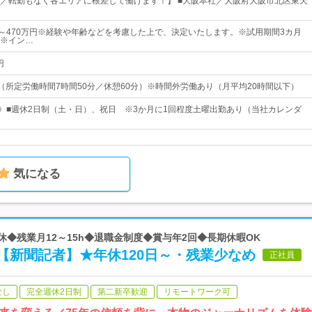
迎／転勤もなく各エリアに根差して働けます！】 ■大阪本社／大阪府大阪市北区東天
円～470万円※経験や年齢などを考慮した上で、決定いたします。※試用期間3カ月
※イン…
円
40（所定労働時間7時間50分／休憩60分）※時間外労働あり（月平均20時間以下）
日》■週休2日制（土・日）、祝日 ※3か月に1回程度土曜出勤あり（当社カレンダ
気になる
休◆残業月12～15h◆退職金制度◆賞与年2回◆長期休暇OK
【新聞記者】★年休120日～・残業少なめ
正社員
なし
完全週休2日制
第二新卒歓迎
リモートワーク可