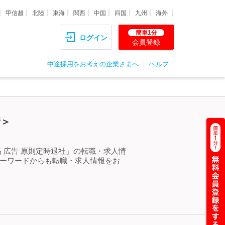
甲信越
北陸
東海
関西
中国
四国
九州
海外
簡単1分
ログイン
会員登録
中途採用をお考えの企業さまへ
ヘルプ
新＞
 広告 原則定時退社」の転職・求人情
キーワードからも転職・求人情報をお