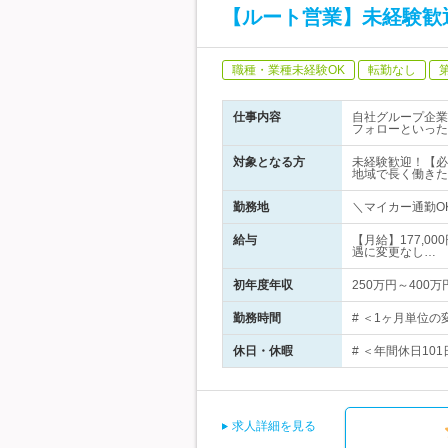
【ルート営業】未経験歓
職種・業種未経験OK
転勤なし
仕事内容
自社グループ企業
フォローといった
対象となる方
未経験歓迎！【必
地域で長く働きた
勤務地
＼マイカー通勤OK
給与
【月給】177,0
遇に変更なし…
初年度年収
250万円～400万
勤務時間
# ＜1ヶ月単位の
休日・休暇
# ＜年間休日10
求人詳細を見る