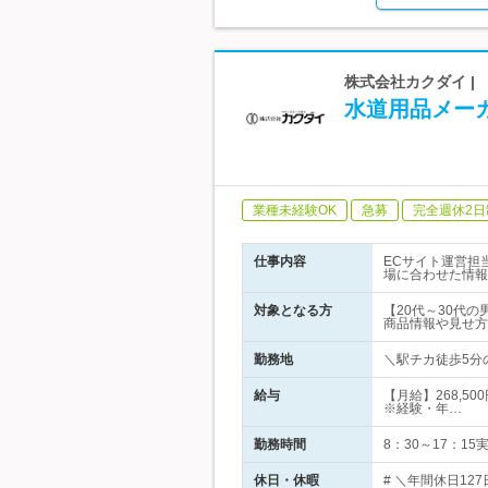
株式会社カクダイ |
水道用品メーカ
業種未経験OK
急募
完全週休2日
仕事内容
ECサイト運営担
場に合わせた情報
対象となる方
【20代～30代
商品情報や見せ方を
勤務地
＼駅チカ徒歩5分
給与
【月給】268,5
※経験・年…
勤務時間
8：30～17：1
休日・休暇
# ＼年間休日12