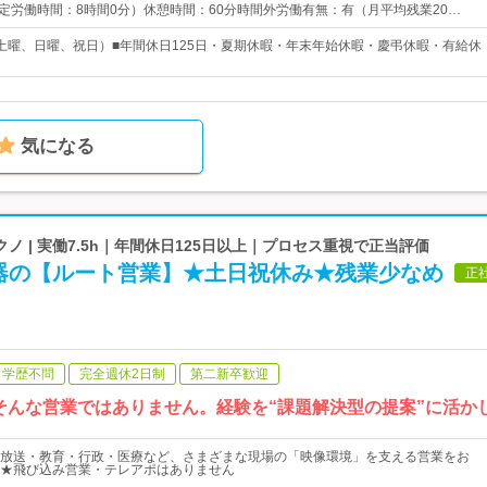
0 （所定労働時間：8時間0分）休憩時間：60分時間外労働有無：有（月平均残業20…
土曜、日曜、祝日）■年間休日125日・夏期休暇・年末年始休暇・慶弔休暇・有給休
気になる
ノ | 実働7.5h｜年間休日125日以上｜プロセス重視で正当評価
器の【ルート営業】★土日祝休み★残業少なめ
正
学歴不問
完全週休2日制
第二新卒歓迎
そんな営業ではありません。経験を“課題解決型の提案”に活か
放送・教育・行政・医療など、さまざまな現場の「映像環境」を支える営業をお
★飛び込み営業・テレアポはありません