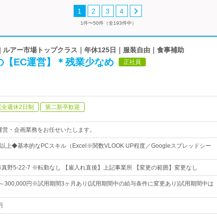
1
2
3
4
1件〜50件（全193件中）
| ルアー市場トップクラス｜年休125日｜服装自由｜食事補助
の【EC運営】＊残業少なめ
正社員
完全週休2日制
第二新卒歓迎
運営・企画業務をお任せいたします。
上◆基本的なPCスキル（Excel※関数VLOOK UP程度／Googleスプレッドシー
真野5-22-7 ※転勤なし 【雇入れ直後】上記事業所 【変更の範囲】変更なし
0円～300,000円※試用期間3ヶ月あり(試用期間中の給与条件に変更あり)試用期間中は
円