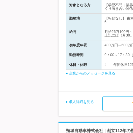
対象となる方
【学歴不問｜業界
くり向き合い関係
勤務地
【転勤なし】 東
6-…
給与
月給26万100円
上記には（月30
初年度年収
400万円～600万
勤務時間
9：00～17：3
休日・休暇
# -----年間
企業からのメッセージを見る
求人詳細を見る
頸城自動車株式会社 | 創立112年