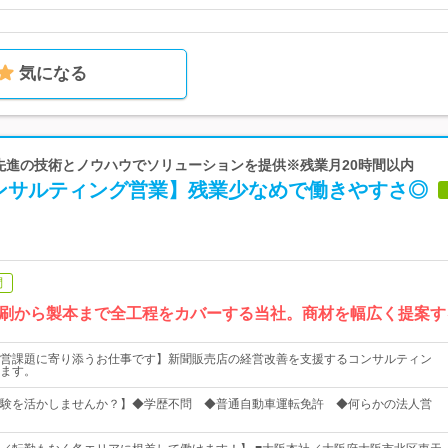
気になる
 先進の技術とノウハウでソリューションを提供※残業月20時間以内
ンサルティング営業】残業少なめで働きやすさ◎
問
刷から製本まで全工程をカバーする当社。商材を幅広く提案す
営課題に寄り添うお仕事です】新聞販売店の経営改善を支援するコンサルティン
ます。
験を活かしませんか？】◆学歴不問 ◆普通自動車運転免許 ◆何らかの法人営