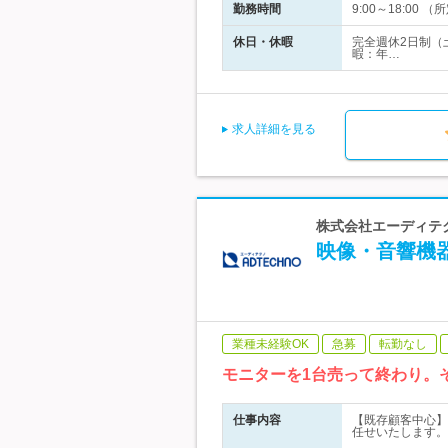
勤務時間
9:00～18:0
休日・休暇
完全週休2日制（
暇：年…
求人詳細を見る
株式会社エーディテク
映像・音響機
業種未経験OK
急募
転勤なし
モニターを1台売って終わり。
仕事内容
【既存顧客中心】
任せいたします。