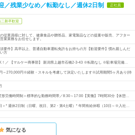
迎／残業少なめ／転勤なし／週休2日制
正社員
第二新卒歓迎
の従業員様に対して、健康食品や贈答品、家電製品などの提案や販売、アフター
営業業務をお任せします。
須要件】高卒以上、普通自動車運転免許をお持ちの方【歓迎要件】慣れ親しんだ
い方
！／ 【マルケー商事部】 新潟県上越市石橋2-3-43 ※転勤なし ※駐車場完備…
00円～270,000円※経験・スキルを考慮して決定いたします※試用期間5ヶ月あり(待
円
変形労働時間制＞標準的な勤務時間帯／8:30～17:00【実働】7時間30分【休憩…
1日＞* 週休2日制（日曜、祝日、第2・第4土曜）* 年間有給休暇（10日～※入社…
気になる