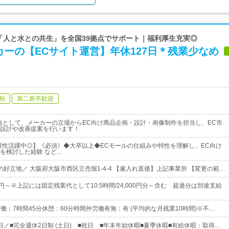
 「人と水との共生」を全国39拠点でサポート｜福利厚生充実◎
ーの【ECサイト運営】年休127日＊残業少なめ
制
第二新卒歓迎
当として、メーカーの立場からEC向け商品企画・設計・画像制作を担当し、EC市
設計や改善提案を行います！
の男性活躍中◎】《必須》◆大卒以上◆ECモールの仕組みや特性を理解し、EC向け
検討した経験 など...
の好立地／ 大阪府大阪市西区立売堀1-4-4 【雇入れ直後】上記事業所 【変更の範…
00円～※上記には固定残業代として10.5時間/24,000円分～含む 超過分は別途支給
5実働：7時間45分休憩：60分時間外労働有無：有 (平均的な月残業10時間)※不…
7日／■完全週休2日制 (土日) ■祝日 ■年末年始休暇■夏季休暇■有給休暇：取得…