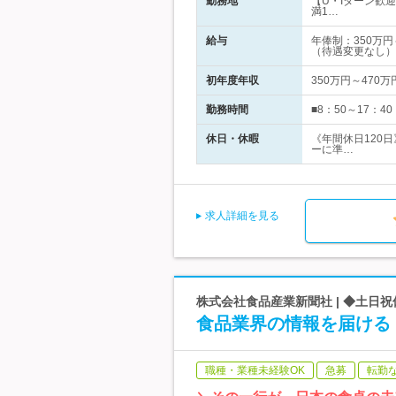
勤務地
【U・Iターン歓
満1…
給与
年俸制：350万
（待遇変更なし）
初年度年収
350万円～470万
勤務時間
■8：50～17：
休日・休暇
《年間休日120
ーに準…
求人詳細を見る
株式会社食品産業新聞社 | ◆土日祝
食品業界の情報を届ける
職種・業種未経験OK
急募
転勤