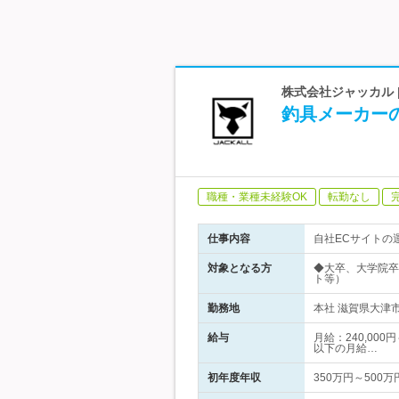
株式会社ジャッカル 
釣具メーカー
職種・業種未経験OK
転勤なし
仕事内容
自社ECサイトの
対象となる方
◆大卒、大学院卒以
ト等）
勤務地
本社 滋賀県大津市
給与
月給：240,00
以下の月給…
初年度年収
350万円～500万