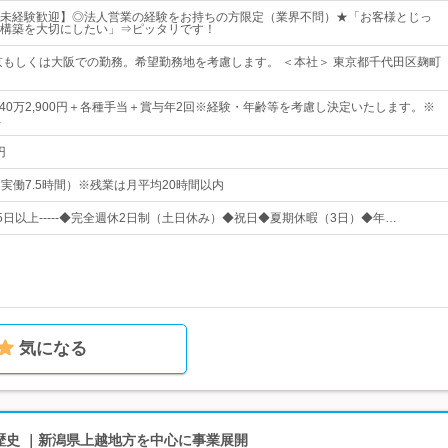
未経験歓迎】◎法人営業の経験をお持ちの方限定（業界不問）★「お客様とじっ
構築を大切にしたい」⇒ピッタリです！
京もしくは大阪での勤務。希望勤務地を考慮します。 ＜本社＞ 東京都千代田区麹町
～40万2,900円＋各種手当＋賞与年2回※経験・年齢等を考慮し決定いたします。※
…
円
0（実働7.5時間）※残業は月平均20時間以内
休日125日以上-----◆完全週休2日制（土日休み）◆祝日◆夏期休暇（3日）◆年…
気になる
の歴史 ｜新潟県上越地方を中心に事業展開