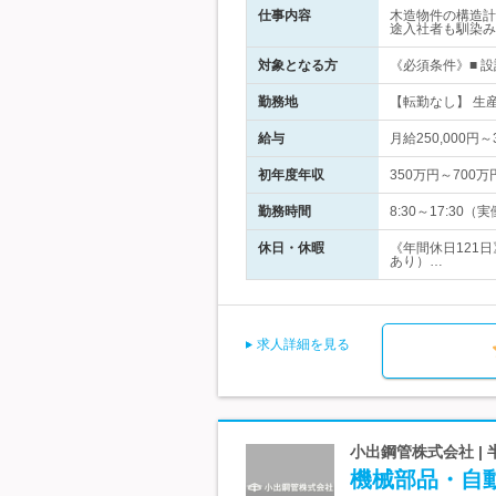
仕事内容
木造物件の構造計
途入社者も馴染み
対象となる方
《必須条件》■ 
勤務地
【転勤なし】 生産
給与
月給250,000円～
初年度年収
350万円～700万
勤務時間
8:30～17:3
休日・休暇
《年間休日121
あり）…
求人詳細を見る
小出鋼管株式会社 
機械部品・自