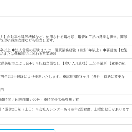
力】自動車や建設機械などに使用される鋼材類、鋼管加工品の営業を担当。商談
管理や納期管理なども担当します。
卒以上 ◆法人営業の経験 または 購買業務経験（目安3年以上）◆要普免【歓迎
品または機械部品に関わる営業経験
木県矢板市こぶし台4-3 ※転勤当面なし 【雇い入れ直後】上記事業所 【変更の範
賞与年2回※経験により優遇いたします。※試用期間3ヶ月（条件・待遇に変更な
万円
0（実働8時間／休憩時間：60分）※時間外労働有無：有
日】* 週休2日制（土日）※会社カレンダーあり※年2回程度、土曜出勤日があります