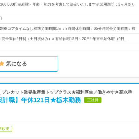
0円～360,000円※経験・年齢・能力を考慮して決定いたします※試用期間：3ヶ月あり
円
制※コアタイムなし標準労働時間1日：8時間休憩時間：65分時間外労働有無：有
日# 完全週休2日制（土日祝休み）# 有給休暇15日～20日* 年末年始休暇（9日…
気になる
 | プレカット業界生産量トップクラス★福利厚生／働きやすさ高水準
計職】年休121日★栃木勤務
正社員
卒歓迎