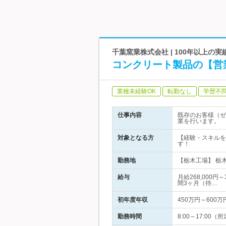
千葉窯業株式会社 | 100年以上
コンクリート製品の【営
業種未経験OK
転勤なし
学歴不
仕事内容
既存のお客様（ゼ
業を行います。
対象となる方
【経験・スキルを
す！
勤務地
【栃木工場】 栃
給与
月給268,000
間3ヶ月（待…
初年度年収
450万円～600万
勤務時間
8:00～17:0