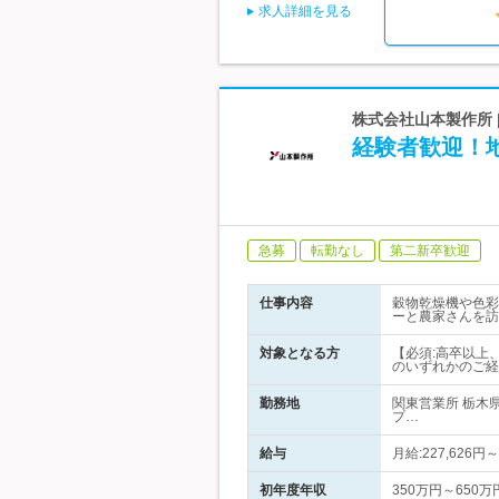
求人詳細を見る
株式会社山本製作所 
経験者歓迎！
急募
転勤なし
第二新卒歓迎
仕事内容
穀物乾燥機や色彩
ーと農家さんを訪
対象となる方
【必須:高卒以上
のいずれかのご経
勤務地
関東営業所 栃木
プ…
給与
月給:227,626円
初年度年収
350万円～650万