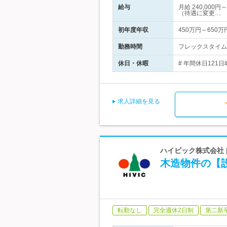
給与
月給 240,00
（待遇に変更…
初年度年収
450万円～650万
勤務時間
フレックスタイム
休日・休暇
# 年間休日121
求人詳細を見る
ハイビック株式会社
木造物件の【設
転勤なし
完全週休2日制
第二新