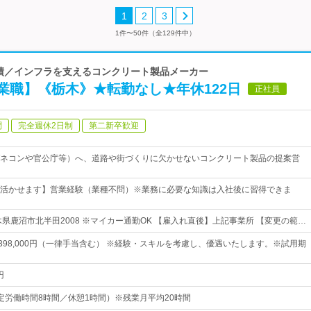
1
2
3
1件〜50件（全129件中）
の実績／インフラを支えるコンクリート製品メーカー
業職】《栃木》★転勤なし★年休122日
正社員
問
完全週休2日制
第二新卒歓迎
ネコンや官公庁等）へ、道路や街づくりに欠かせないコンクリート製品の提案営
活かせます】営業経験（業種不問）※業務に必要な知識は入社後に習得できま
木県鹿沼市北半田2008 ※マイカー通勤OK 【雇入れ直後】上記事業所 【変更の範…
円～398,000円（一律手当含む） ※経験・スキルを考慮し、優遇いたします。※試用期
円
0（所定労働時間8時間／休憩1時間）※残業月平均20時間