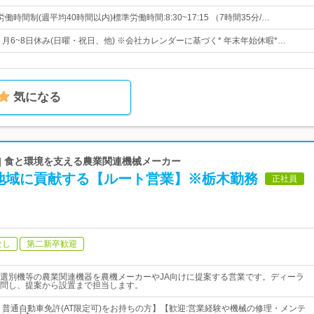
時間制(週平均40時間以内)標準労働時間:8:30~17:15 （7時間35分/…
日* 月6~8日休み(日曜・祝日、他) ※会社カレンダーに基づく* 年末年始休暇*…
気になる
| 食と環境を支える農業関連機械メーカー
地域に貢献する【ルート営業】※栃木勤務
正社員
なし
第二新卒歓迎
選別機等の農業関連機器を農機メーカーやJA向けに提案する営業です。ディーラ
問し、提案から設置まで担当します。
、普通自動車免許(AT限定可)をお持ちの方】【歓迎:営業経験や機械の修理・メンテ