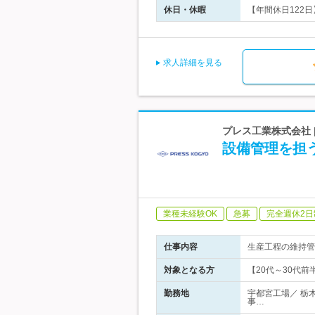
休日・休暇
【年間休日122
求人詳細を見る
プレス工業株式会社
設備管理を担
業種未経験OK
急募
完全週休2日
仕事内容
生産工程の維持管
対象となる方
【20代～30代前
勤務地
宇都宮工場／ 栃
事…