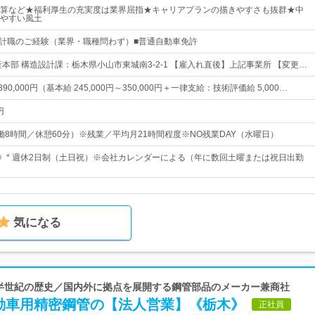
算など★福利厚生の充実度は業界屈指★キャリアプランの描きやすさも抜群★中
やすい風土
設計職のご経験（業界・職種問わず）■普通自動車免許
本部 構造設計課：栃木県小山市東城南3-2-1 【雇入れ直後】上記事業所 【変更…
390,000円（基本給 245,000円～350,000円＋一律支給：技術評価給 5,000…
円
0（実働8時間／休憩60分）※残業／平均月21時間程度※NO残業DAY（水曜日）
日》* 週休2日制（土日祝）※会社カレンダーによる（年に数回土曜または祝日出勤
気になる
| 半世紀の歴史／国内外に拠点を展開する鋼管部品のメーカー兼商社
動車用精密鋼管の【法人営業】《栃木》
正社員