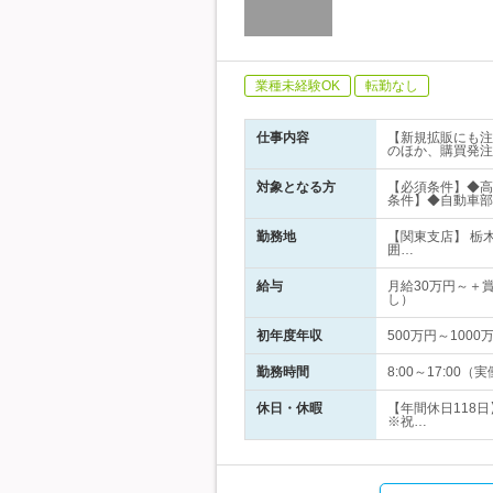
業種未経験OK
転勤なし
仕事内容
【新規拡販にも注
のほか、購買発注
対象となる方
【必須条件】◆高
条件】◆自動車部
勤務地
【関東支店】 栃
囲…
給与
月給30万円～＋
し）
初年度年収
500万円～1000
勤務時間
8:00～17:0
休日・休暇
【年間休日118
※祝…