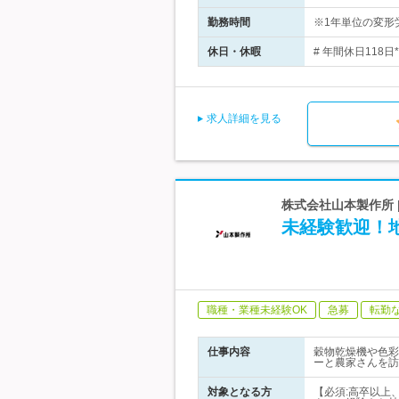
勤務時間
※1年単位の変形労働
休日・休暇
# 年間休日118
求人詳細を見る
株式会社山本製作所 
未経験歓迎！
職種・業種未経験OK
急募
転勤
仕事内容
穀物乾燥機や色彩
ーと農家さんを訪
対象となる方
【必須:高卒以上