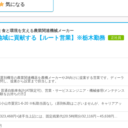
気になる
| 食と環境を支える農業関連機械メーカー
地域に貢献する【ルート営業】※栃木勤務
正社員
選別機等の農業関連機器を農機メーカーやJA向けに提案する営業です。ディーラ
問し、提案から設置まで担当します。
、普通自動車免許(AT限定可)、営業・サービスエンジニア・機械修理/メンテナンス
験をお持ちの方】
県小山市粟宮1-6-20 ※転勤当面なし（原則転勤はございませんが、キャリアアッ
～323,468円+諸手当上記には、固定残業代(20.5時間分/32,116円～45,638円…
円