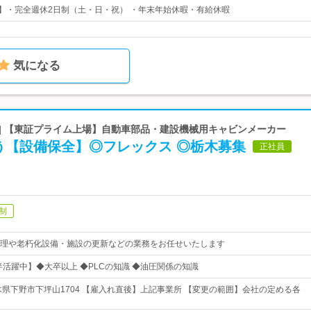
日】・完全週休2日制（土・日・祝） ・年末年始休暇・有給休暇
気になる
 | 【東証プライム上場】自動車部品・建設機械用キャビンメーカー
う【設備保全】◎フレックス ◎栃木募集
正社員
制
理や老朽化設備・施設の更新などの業務をお任せいたします
半活躍中】◆大卒以上 ◆PLCの知識 ◆油圧関係の知識
木県下野市下坪山1704 【雇入れ直後】上記事業所 【変更の範囲】会社の定める各