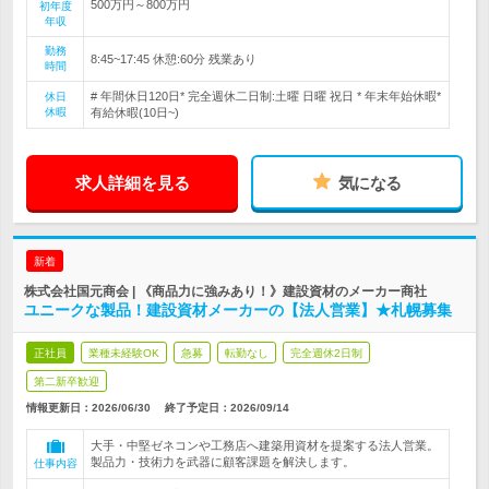
500万円～800万円
初年度
年収
勤務
8:45~17:45 休憩:60分 残業あり
時間
# 年間休日120日* 完全週休二日制:土曜 日曜 祝日 * 年末年始休暇*
休日
休暇
有給休暇(10日~)
求人詳細を見る
気になる
新着
株式会社国元商会 | 《商品力に強みあり！》建設資材のメーカー商社
ユニークな製品！建設資材メーカーの【法人営業】★札幌募集
正社員
業種未経験OK
急募
転勤なし
完全週休2日制
第二新卒歓迎
情報更新日：2026/06/30
終了予定日：
2026/09/14
大手・中堅ゼネコンや工務店へ建築用資材を提案する法人営業。
製品力・技術力を武器に顧客課題を解決します。
仕事内容