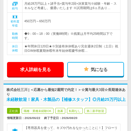
月給28万円以上＋諸手当+賞与年2回+決算賞与※経験・年齢・ス
キルなど考慮し、優遇いたします ※試用期間は6ヵ月あり…
給与
450万円～650万円
初年度
年収
◆9：00～18：00（実働8時間）※残業は月平均25時間以下で
勤務
時間
す。
★年間休日120日★※別途有休休暇あり完全週休2日制（土日）祝
休日
休暇
日GW休暇夏期休暇年末年始休暇慶弔休暇…
求人詳細を見る
気になる
株式会社三川 | ＜応募から最短2週間で内定！＞☆賞与最大3回☆長期連休あ
り
未経験歓迎！家具・木製品の【補修スタッフ】◎月給25万円以上
正社員
職種・業種未経験OK
急募
転勤なし
第二新卒歓迎
情報更新日：2026/06/22
終了予定日：
2026/08/20
【専用器具を使って、キズや汚れをなかったことに！】フローリ