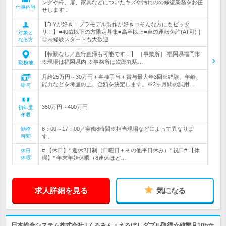
ングや枠、扉、家具などについたキズや汚れのの修復業務をお任
仕事内容
せします！
【DIYが好き！プラモデル製作が好き⇒そんな方にもピッタ
リ！】■40歳以下の方限定募集■高卒以上■車の運転免許(AT可)｜
対象と
◎未経験スタートも大歓迎
なる方
【転勤なし／直行直帰も可能です！】 ［事業所］ 福岡県福岡市
※現場は福岡県内 ※事務所は次郎丸駅…
勤務地
月給25万円～30万円＋各種手当＋賞与最大年3回※経験、年齢、
能力などを考慮の上、金額を決定します。※2ヶ月間の試用…
給与
350万円～400万円
初年度
年収
8：00～17：00／実働8時間※担当現場などによって異なりま
勤務
時間
す。
# 【休日】* 週休2日制（日曜日＋その他平日休み）* 祝日# 【休
休日
休暇
暇】* 年末年始休暇（8連休ほど…
求人詳細を見る
気になる
日本総合システム株式会社 | くるみん・えるぼしダブル取得☆残業月10h☆