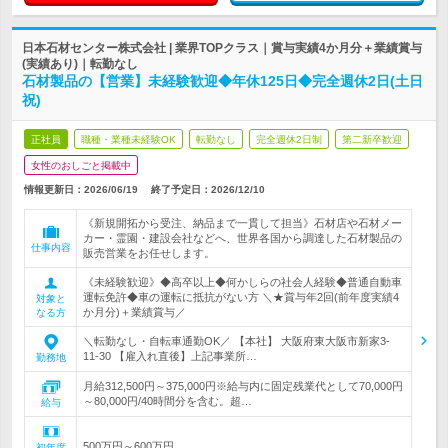
日本石材センター株式会社 | 業界TOPクラス｜賞与実績4か月分＋業績賞与
(実績あり)｜転勤なし
石材製品の【営業】未経験歓迎◆年休125日◆完全週休2日(土日
祝)
正社員
職種・業種未経験OK
転勤なし
完全週休2日制
第二新卒歓迎
女性のおしごと掲載中
情報更新日：2026/06/19
終了予定日：
2026/12/10
《新規開拓から受注、納品まで一貫して担当》石材店や石材メー
カー・霊園・建設会社などへ、世界各国から調達した石材製品の
仕事内容
販売営業をお任せします。
《未経験歓迎》◆高卒以上◆何かしらの社会人経験◆普通自動車
運転免許◆車の運転に抵抗がない方 ＼★賞与年2回(前年度実績4
対象と
か月分)＋業績賞与／
なる方
＼転勤なし・自転車通勤OK／ 【本社】 大阪府東大阪市新家3-
11-30 【雇入れ直後】上記事業所…
勤務地
月給312,500円～375,000円※給与内に固定残業代として70,000円
～80,000円/40時間分を含む。超…
給与
500万円～600万円
初年度