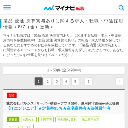
製品 流通 決算賞与ありに関する求人・転職・中途採用
情報＜8/7（金）更新＞
マイナビ転職では「製品 流通 決算賞与あり」に関連する転職・求人・中途採
用情報を多数掲載中!「製品 流通 決算賞与あり」の転職・求人情報を探してい
るあなたにおすすめのお仕事を掲載しています。「製品 流通 決算賞与あり」
に関連するキーワードからも転職・求人情報をお探しいただけるので、あなた
にぴったりのお仕事を見つけてみてください!
1～50件 (全349件中)
…
1
2
3
4
5
7
新着
株式会社パルシス | サーバー構築～アプリ開発、運用保守迄one-stop提供
【ITエンジニア】★定着率95％★在宅案件有★決算賞与有
正社員
転勤なし
学歴不問
完全週休2日制
第二新卒歓迎
リモートワーク可