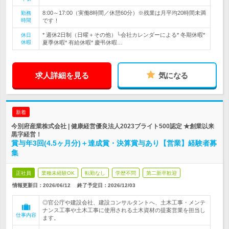
8:00～17:00（実働8時間／休憩60分）※残業は月平均20時間未満
勤務
時間
です！
* 週休2日制（日曜＋その他）└会社カレンダーによる* 冬期休暇*
休日
休暇
夏季休暇* 有給休暇* 慶弔休暇…
求人詳細を見る
気になる
新着
今別府産業株式会社 | 健康経営優良法人2023ブライト500認定 ★創業以来
黒字経営！
賞与年3回(4.5ヶ月分)＋達成賞・決算賞与あり【営業】経験者募
集
正社員
業種未経験OK
転勤なし
学歴不問
第二新卒歓迎
情報更新日：2026/06/12
終了予定日：
2026/12/03
◎官公庁や建設会社、建設コンサルタントへ、土木工事・メンテ
ナンス工事や土木工事に使用される土木資材の提案営業を担当し
仕事内容
ます。