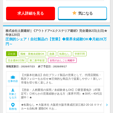
求人詳細を見る
気になる
株式会社土新建材 | 《アウトドア×エクステリア建材》完全週休2日(土日)★
年休120日
圧倒的シェア！自社製品の【営業】◆業界未経験OK◆月給28万
円～
正社員
職種・業種未経験OK
急募
転勤なし
学歴不問
完全週休2日制
第二新卒歓迎
女性のおしごと掲載中
情報更新日：2026/07/23
終了予定日：
2026/09/17
【大阪本社拠点】自社ブランド製品の営業として、代理店開拓・
既存フォローをお任せ★圧倒的な商品力で提案しやすい！新しい
仕事内容
市場を切り拓く楽しさも。
【意欲・人柄重視の採用／未経験者もOK】◎要普通免許（AT限
定可）◎何らかの営業経験がある方（業界不問）★30代～40代活
対象と
躍中！★
なる方
★転勤なし ▼大阪本社 大阪府大阪市東成区深江南2-20-16 ※マイ
カー＆自転車 通勤OK ※お…
勤務地