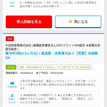
# ＜年間休日122日＞* 月9～12日（シフト制）※月3日の希望休を
休日
休暇
提出可能！土日もお休み可能です…
求人詳細を見る
気になる
新着
今別府産業株式会社 | 健康経営優良法人2023ブライト500認定 ★創業以来
黒字経営！
賞与年3回(4.5ヶ月分)＋達成賞・決算賞与あり【営業】未経験
OK
正社員
職種・業種未経験OK
転勤なし
学歴不問
第二新卒歓迎
情報更新日：2026/06/12
終了予定日：
2026/12/03
◎官公庁や建設会社、建設コンサルタントへ、土木工事・メンテ
ナンス工事や土木工事に使用される土木資材の提案営業を担当し
仕事内容
ます。
【 未経験歓迎（※35歳以下）】★人を大事にする会社なので、
経験やスキルではなく「誠実さ」「真面目さ」「素直さ」など、
対象と
人となりを重視した採用！
なる方