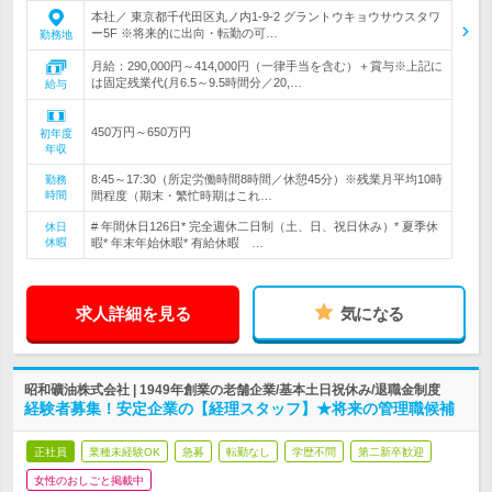
本社／ 東京都千代田区丸ノ内1-9-2 グラントウキョウサウスタワ
ー5F ※将来的に出向・転勤の可…
勤務地
月給：290,000円～414,000円（一律手当を含む）＋賞与※上記に
は固定残業代(月6.5～9.5時間分／20,…
給与
450万円～650万円
初年度
年収
8:45～17:30（所定労働時間8時間／休憩45分）※残業月平均10時
勤務
時間
間程度（期末・繁忙時期はこれ…
# 年間休日126日* 完全週休二日制（土、日、祝日休み）* 夏季休
休日
休暇
暇* 年末年始休暇* 有給休暇 …
求人詳細を見る
気になる
昭和礦油株式会社 | 1949年創業の老舗企業/基本土日祝休み/退職金制度
経験者募集！安定企業の【経理スタッフ】★将来の管理職候補
正社員
業種未経験OK
急募
転勤なし
学歴不問
第二新卒歓迎
女性のおしごと掲載中