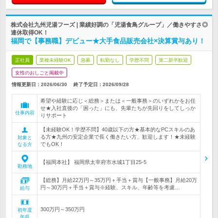
株式会社九州児湯フーズ | 業績好調の「児湯食鳥グループ」／働きやすさ◎
連休取得OK！
福岡で【事務職】デビュー★大手食品販売会社×決算賞与あり！
正社員
業種未経験OK
急募
転勤なし
学歴不問
第二新卒歓迎
女性のおしごと掲載中
情報更新日：2026/06/30
終了予定日：
2026/09/28
希望や経験に応じ＜総務＞または＜一般事務＞のいずれかをお任
せ★入社直後の「困った」にも、先輩たちが先回りをしてしっか
仕事内容
りサポート
【未経験OK！学歴不問】40歳以下の方★基本的なPCスキルのあ
る方★九州の安定企業で長く働きたい方、歓迎します！★未経験
対象と
でもOK！
なる方
【福岡本社】 福岡県太宰府市水城1丁目25-5
勤務地
【総務】月給22万円～35万円＋手当＋賞与【一般事務】月給20万
円～30万円＋手当＋賞与※経験、スキル、年齢等を考慮…
給与
300万円～350万円
初年度
年収