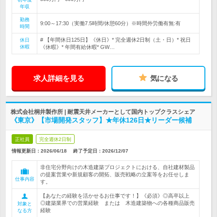
年収
勤務
9:00～17:30（実働7.5時間/休憩60分）※時間外労働有無:有
時間
# 【年間休日125日】《休日》* 完全週休2日制（土・日）* 祝日
休日
休暇
《休暇》* 年間有給休暇* GW…
求人詳細を見る
気になる
株式会社桐井製作所 | 耐震天井メーカーとして国内トップクラスシェア
《東京》【市場開発スタッフ】★年休126日★リーダー候補
正社員
完全週休2日制
情報更新日：2026/06/18
終了予定日：
2026/12/07
非住宅分野向けの木造建築プロジェクトにおける、自社建材製品
の提案営業や新規顧客の開拓、販売戦略の立案等をお任せしま
仕事内容
す。
【あなたの経験を活かせるお仕事です！】《必須》◎高卒以上
◎建築業界での営業経験 または 木造建築物への各種商品販売
対象と
経験
なる方