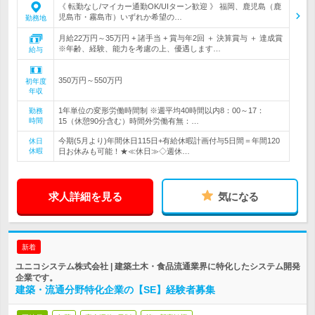
《 転勤なし/マイカー通勤OK/UIターン歓迎 》 福岡、鹿児島（鹿
児島市・霧島市）いずれか希望の…
勤務地
月給22万円～35万円 + 諸手当 + 賞与年2回 ＋ 決算賞与 ＋ 達成賞
※年齢、経験、能力を考慮の上、優遇します…
給与
350万円～550万円
初年度
年収
1年単位の変形労働時間制 ※週平均40時間以内8：00～17：
勤務
時間
15（休憩90分含む）時間外労働有無：…
今期(5月より)年間休日115日+有給休暇計画付与5日間＝年間120
休日
休暇
日お休みも可能！★≪休日≫◇週休…
求人詳細を見る
気になる
新着
ユニコシステム株式会社 | 建築土木・食品流通業界に特化したシステム開発
企業です。
建築・流通分野特化企業の【SE】経験者募集