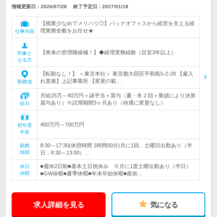
情報更新日：2026/07/28
終了予定日：
2027/01/18
【残業少なめでメリハリ◎】バックオフィスから経営を支える経
理業務全般をお任せ★
仕事内容
【将来の管理職候補！】◆経理実務経験（目安3年以上）
対象と
なる方
【転勤なし！】 ＜東京本社＞ 東京都大田区平和島5-2-28 【雇入
れ直後】上記事業所 【変更の範…
勤務地
月給25万～40万円＋諸手当＋賞与（夏・冬２回＋業績により決算
賞与あり）※試用期間3ヶ月あり（待遇に変更なし）
給与
450万円～700万円
初年度
年収
8:30～17:30(休憩時間 1時間00分)月に1回、土曜日出勤あり（半
勤務
時間
日：8:30～13:00）…
■週休2日制■基本土日祝休み ※月に1度土曜出勤あり（半日）
休日
休暇
■GW休暇■夏季休暇■年末年始休暇■産前…
求人詳細を見る
気になる