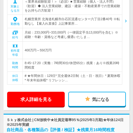
＜業界未経験歓迎！＞《必須》■ 営業経験（個人・法人不問）
《歓迎》◆ 法人営業経験、建設・建築・不動産業界での営業経験
対象と
をお持ちの方歓迎！
なる方
札幌営業所 北海道札幌市白石区流通センター六丁目2番40号 ※転
勤なし 【雇入れ直後】上記事業所…
勤務地
月給：233,000円~333,000円（一律固定手当13,000円を含む）※
経験・年齢・資格など考慮し優遇いたしま…
給与
400万円～550万円
初年度
年収
8:45~17:20（実働：7時間30分/休憩65分）残業：あり※残業20時
勤務
時間
間程度
# ★年間休日：129日* 完全週休2日制（土・日・祝日）* 夏期休暇
休日
休暇
* 年末年始休暇* リフレッシ…
求人詳細を見る
気になる
Ｓｋｙ株式会社 | CM放映中★社員定着率95％(2025年3月期)★年休124日
※2025年実績
自社商品・各種製品の【評価 / 検証】★残業月16時間程度