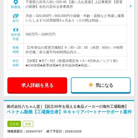
千葉県八街市八街い193-40 【雇い入れ直後】上記事業所 【変更
の範囲】会社の定める各事業所
勤務地
月給：320,000円～900,000円※経験・年齢・資格など考慮し優遇
いたします※試用期間3ヵ月あり（その間は時給…
給与
450万円～1080万円
初年度
年収
【1年単位の変形労働制】9：00～18：00 （休憩：60分）※時間
勤務
時間
外労働：有※週平均40時間以内※…
【休暇】■月7～9日（毎週水曜定休＋3～4日休み／シフト制）
休日
休暇
■GW休暇■夏季休暇■年末年始休暇■有給…
求人詳細を見る
気になる
株式会社八ちゃん堂 | 【設立48年を迎える食品メーカーの海外工場勤務】
ベトナム勤務【工場責任者】※キャリアパートナーサポート案件
正社員
急募
情報更新日：2026/07/07
終了予定日：
2026/10/29