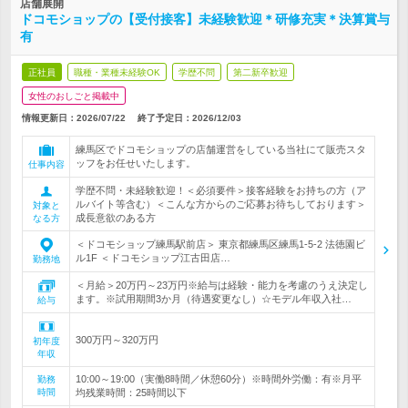
店舗展開
ドコモショップの【受付接客】未経験歓迎＊研修充実＊決算賞与
有
正社員
職種・業種未経験OK
学歴不問
第二新卒歓迎
女性のおしごと掲載中
情報更新日：2026/07/22
終了予定日：
2026/12/03
練馬区でドコモショップの店舗運営をしている当社にて販売スタ
ッフをお任せいたします。
仕事内容
学歴不問・未経験歓迎！＜必須要件＞接客経験をお持ちの方（ア
ルバイト等含む）＜こんな方からのご応募お待ちしております＞
対象と
成長意欲のある方
なる方
＜ドコモショップ練馬駅前店＞ 東京都練馬区練馬1-5-2 法徳園ビ
ル1F ＜ドコモショップ江古田店…
勤務地
＜月給＞20万円～23万円※給与は経験・能力を考慮のうえ決定し
ます。※試用期間3か月（待遇変更なし）☆モデル年収入社…
給与
300万円～320万円
初年度
年収
10:00～19:00（実働8時間／休憩60分）※時間外労働：有※月平
勤務
時間
均残業時間：25時間以下