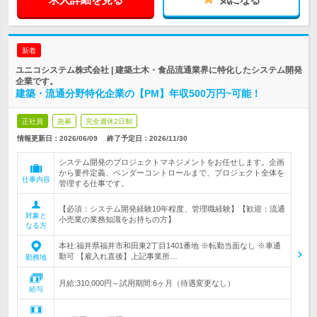
新着
ユニコシステム株式会社 | 建築土木・食品流通業界に特化したシステム開発
企業です。
建築・流通分野特化企業の【PM】年収500万円~可能！
正社員
急募
完全週休2日制
情報更新日：2026/06/09
終了予定日：
2026/11/30
システム開発のプロジェクトマネジメントをお任せします。企画
から要件定義、ベンダーコントロールまで、プロジェクト全体を
仕事内容
管理する仕事です。
【必須：システム開発経験10年程度、管理職経験】【歓迎：流通
対象と
小売業の業務知識をお持ちの方】
なる方
本社:福井県福井市和田東2丁目1401番地 ※転勤当面なし ※車通
勤可 【雇入れ直後】上記事業所…
勤務地
月給:310,000円～試用期間:6ヶ月（待遇変更なし）
給与