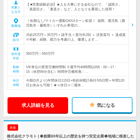
【 ■営業経験必須】★人を大事にする会社なので、「誠実さ」
対象と
「真面目さ」「素直さ」など、人となりを重視した採用！
なる方
《 転勤なし/マイカー通勤OK/UIターン歓迎 》 福岡、鹿児島（鹿
児島市・霧島市）いずれか希望の…
勤務地
月給25万円～35万円 + 諸手当 + 賞与年2回 ＋ 決算賞与 ＋ 達成賞
※年齢、経験、能力を考慮の上、優遇します…
給与
350万円～550万円
初年度
年収
1年単位の変形労働時間制 ※週平均40時間以内8：00～17：
勤務
時間
15（休憩90分含む）時間外労働有無：…
今期(5月より)年間休日115日+有給休暇計画付与5日間＝年間120
休日
休暇
日お休みも可能！★≪休日≫◇週休…
求人詳細を見る
気になる
新着
株式会社クラモト | ◆創業80年以上の歴史を持つ安定企業◆地域に根差した