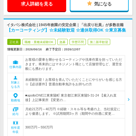
求人詳細を見る
気になる
イタバシ株式会社 | 1945年創業の安定企業｜「出戻り社員」が多数在籍
【カーコーティング】☆未経験歓迎 ☆連休取得OK ☆東京募集
正社員
職種・業種未経験OK
急募
学歴不問
第二新卒歓迎
情報更新日：2026/06/16
終了予定日：
2026/12/07
お客様の愛車を輝かせるコーティングや洗車作業を担っていただ
きます。将来的にはマネジメント職として店舗管理など、運営全
仕事内容
般にも携わります。
未経験歓迎！お客様を喜んでいただくことにやりがいを感じる方
対象と
☆【必須要件】普通自動車免許をお持ちの方
なる方
■apolloONE江東東陽町 東京都江東区東陽5-31-24 【雇入れ直
後】上記事業所 【変更の…
勤務地
月給21万円～40万円 ※経験・スキル等を考慮の上、当社規定に
より優遇します。 ※試用期間3ヶ月（期間中の待遇に変更…
給与
300万円～550万円
初年度
年収