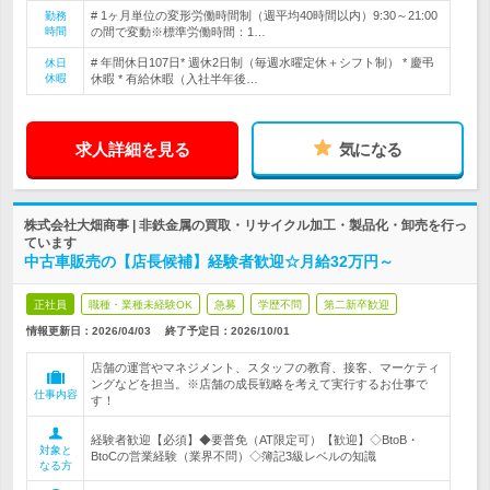
# 1ヶ月単位の変形労働時間制（週平均40時間以内）9:30～21:00
勤務
時間
の間で変動※標準労働時間：1…
# 年間休日107日* 週休2日制（毎週水曜定休＋シフト制） * 慶弔
休日
休暇
休暇 * 有給休暇（入社半年後…
求人詳細を見る
気になる
株式会社大畑商事 | 非鉄金属の買取・リサイクル加工・製品化・卸売を行っ
ています
中古車販売の【店長候補】経験者歓迎☆月給32万円～
正社員
職種・業種未経験OK
急募
学歴不問
第二新卒歓迎
情報更新日：2026/04/03
終了予定日：
2026/10/01
店舗の運営やマネジメント、スタッフの教育、接客、マーケティ
ングなどを担当。※店舗の成長戦略を考えて実行するお仕事で
仕事内容
す！
経験者歓迎【必須】◆要普免（AT限定可）【歓迎】◇BtoB・
対象と
BtoCの営業経験（業界不問）◇簿記3級レベルの知識
なる方