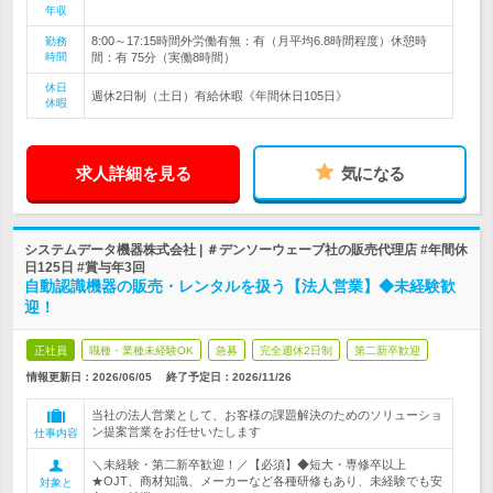
年収
8:00～17:15時間外労働有無：有（月平均6.8時間程度）休憩時
勤務
時間
間：有 75分（実働8時間）
休日
週休2日制（土日）有給休暇《年間休日105日》
休暇
求人詳細を見る
気になる
システムデータ機器株式会社 | ＃デンソーウェーブ社の販売代理店 #年間休
日125日 #賞与年3回
自動認識機器の販売・レンタルを扱う【法人営業】◆未経験歓
迎！
正社員
職種・業種未経験OK
急募
完全週休2日制
第二新卒歓迎
情報更新日：2026/06/05
終了予定日：
2026/11/26
当社の法人営業として、お客様の課題解決のためのソリューショ
ン提案営業をお任せいたします
仕事内容
＼未経験・第二新卒歓迎！／【必須】◆短大・専修卒以上
★OJT、商材知識、メーカーなど各種研修もあり、未経験でも安
対象と