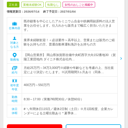
正社員
業種未経験OK
転勤なし
女性のおしごと掲載中
情報更新日：2026/07/14
終了予定日：
2027/01/04
既存顧客を中心としたアルミニウム合金や鉄鋼用副原料の法人営
業をお任せします。仕入れから販売まで幅広く担当いただきま
仕事内容
す。
業界未経験歓迎！＜必須要件＞高卒以上、営業または販売のご経
対象と
験をお持ちの方、普通自動車運転免許をお持ちの方
なる方
【岡山営業所】 岡山県加賀郡吉備中央町西字大向152番地30 （賀
陽工業団地内 ダイニチ株式会社内…
勤務地
月給25万円～34万3,000円※経験や年齢などを考慮の上、当社規
定により決定いたします。※試用期間3ヵ月あり（同条…
給与
400万円～550万円
初年度
年収
勤務
8:30～17:00（実働7時間30分／休憩60分）
時間
# ＼年間休日115日／週休2日制（土日）※月1回程度、企業カレ
休日
休暇
ンダーによる土曜出勤あり * 夏季休…