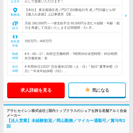
心して就業いただけます！
なる方
【本社】 東京都港区虎ノ門3丁目8番地21号 虎ノ門33森ビル5F
【雇入れ直後】上記事業所 【変…
勤務地
月給 260,000円～一律支給手当 60,000円を含む※経験・年齢・能
力を考慮して決定いたします試用期間：3ヶ月…
給与
330万円～400万円
初年度
年収
# 9：00～17：30所定労働時間：7時間30分休憩時間：60分時間
勤務
時間
外労働有無：有
# 年間休日125日* 完全週休2日制（土・日）* 祝日* 夏季休暇（3
休日
休暇
日）* 年末年始休暇（5日）…
求人詳細を見る
気になる
アサヒセイレン株式会社 | 国内トップクラスのシェアを誇る老舗アルミ合金
メーカー
【法人営業】未経験歓迎／岡山勤務／マイカー通勤可／賞与年2
回