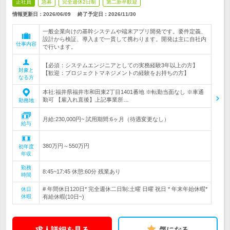
正社員
急募
完全週休2日制
第二新卒歓迎
情報更新日：2026/06/09
終了予定日：
2026/11/30
一般企業向けの基幹システムや端末アプリ開発です。要件定義、
設計から検証、導入まで一貫して携わります。開発は主に自社内
仕事内容
で行います。
【必須：システムエンジニアとしての実務経験3年以上の方】
対象と
【歓迎：プロジェクトマネジメントの経験をお持ちの方】
なる方
本社:福井県福井市和田東2丁目1401番地 ※転勤当面なし ※車通
勤可 【雇入れ直後】上記事業所…
勤務地
月給:230,000円~ 試用期間:6ヶ月（待遇変更なし）
給与
380万円～550万円
初年度
年収
勤務
8:45~17:45 休憩:60分 残業あり
時間
# 年間休日120日* 完全週休二日制:土曜 日曜 祝日 * 年末年始休暇*
休日
休暇
有給休暇(10日~)
求人詳細を見る
気になる