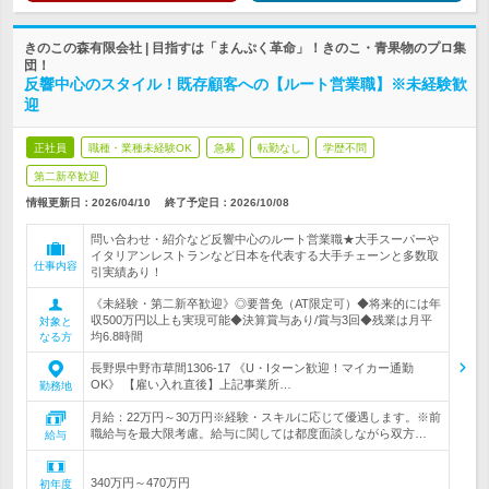
きのこの森有限会社 | 目指すは「まんぷく革命」！きのこ・青果物のプロ集
団！
反響中心のスタイル！既存顧客への【ルート営業職】※未経験歓
迎
正社員
職種・業種未経験OK
急募
転勤なし
学歴不問
第二新卒歓迎
情報更新日：2026/04/10
終了予定日：
2026/10/08
問い合わせ・紹介など反響中心のルート営業職★大手スーパーや
イタリアンレストランなど日本を代表する大手チェーンと多数取
仕事内容
引実績あり！
《未経験・第二新卒歓迎》◎要普免（AT限定可）◆将来的には年
収500万円以上も実現可能◆決算賞与あり/賞与3回◆残業は月平
対象と
均6.8時間
なる方
長野県中野市草間1306-17 《U・Iターン歓迎！マイカー通勤
OK》 【雇い入れ直後】上記事業所…
勤務地
月給：22万円～30万円※経験・スキルに応じて優遇します。※前
職給与を最大限考慮。給与に関しては都度面談しながら双方…
給与
340万円～470万円
初年度