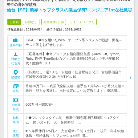
男性の育休実績有
仙台【SE】業界トップクラスの製品保有/エンジニア1stな社風◎
正社員
転勤なし
完全週休2日制
リモートワーク可
情報更新日：2026/04/24
終了予定日：
2026/10/22
JAVA、C#等を用いたWeb・オープン系システムの設計・開発～
テスト等をお任せします。
仕事内容
【応募条件】◆オブジェクト指向開発言語（Java, C#, Python,
Ruby, PHP, TypeScriptなど）の開発経験2年以上◇平均年齢30
対象と
代！離職率3％！
なる方
【転勤なし／週3リモート勤務／仙台駅徒歩5分】 宮城県仙台市
宮城野区榴岡4-2-3仙台MTビル10…
勤務地
月給30万円～＋残業代全額支給＋諸手当＋賞与5～6か月分支給※
経験・能力を考慮し、当社規定により決定致します。※試用…
給与
500万円～800万円
初年度
年収
# ◆フレックスタイム制・標準労働時間1日7.5時間・コアタイ
勤務
時間
ム 10：00～15：00・休憩時間：…
# ＼年間休日125日／・完全週休2日制（土日）・祝日・年末年始
休日
休暇
休暇・有給休暇・リフレッシュ休暇（5…