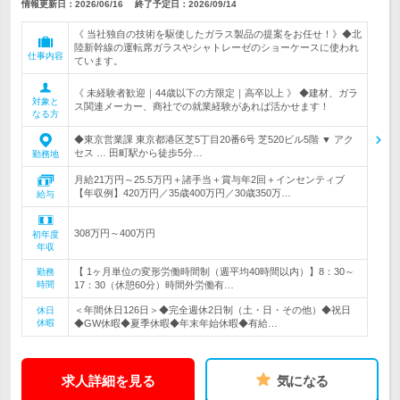
情報更新日：2026/06/16
終了予定日：
2026/09/14
《 当社独自の技術を駆使したガラス製品の提案をお任せ！》◆北
陸新幹線の運転席ガラスやシャトレーゼのショーケースに使われ
仕事内容
ています。
《 未経験者歓迎｜44歳以下の方限定｜高卒以上 》 ◆建材、ガラ
対象と
ス関連メーカー、商社での就業経験があれば活かせます！
なる方
◆東京営業課 東京都港区芝5丁目20番6号 芝520ビル5階 ▼ アク
セス … 田町駅から徒歩5分…
勤務地
月給21万円～25.5万円＋諸手当＋賞与年2回＋インセンティブ
【年収例】420万円／35歳400万円／30歳350万…
給与
308万円～400万円
初年度
年収
【 1ヶ月単位の変形労働時間制（週平均40時間以内）】8：30～
勤務
時間
17：30（休憩60分）時間外労働有…
＜年間休日126日＞◆完全週休2日制（土・日・その他）◆祝日
休日
休暇
◆GW休暇◆夏季休暇◆年末年始休暇◆有給…
求人詳細を見る
気になる