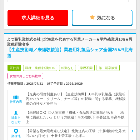
求人詳細を見る
気になる
よつ葉乳業株式会社 | 北海道を代表する乳業メーカー★平均残業月10h★異
業種経験者多
【生産技術職／未経験歓迎】業務用乳製品シェア全国25％*/北海
道
正社員
職種・業種未経験OK
転勤なし
学歴不問
第二新卒歓迎
女性のおしごと掲載中
情報更新日：2026/07/31
終了予定日：
2026/10/29
【充実の研修制度あり】【生産技術職】★牛乳や乳製品（脱脂粉
乳やバター、クリーム、チーズ等）の製造に関する業務、機械設
仕事内容
備の点検などを担当
【未経験OK】◎人物重視「機械・食品製造に興味がある」「地
域に貢献したい」という方歓迎！※35歳以下 ※要普免 ※高卒以
対象と
上
なる方
【希望を最大限考慮し決定】 北海道内の工場（十勝/根釧/北見/宗
谷のいずれか） 十勝主管工場：北海…
勤務地