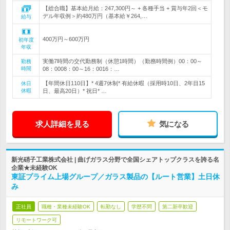
【総合職】基本給月給：247,300円～ + 各種手当 + 賞与年2回＜モ
デル年収例＞約480万円（基本給￥264,…
給与
400万円～600万円
初年度
年収
実働7時間の交代勤務制（休憩1時間）（勤務時間例）00：00～
勤務
時間
08：0008：00～16：0016：…
【年間休日110日】* 4週7休制* 有給休暇（採用時10日、2年目15
休日
休暇
日、最高20日）* 祝日* …
求人詳細を見る
気になる
新光硝子工業株式会社 | 曲げガラス分野で全国シェアトップクラスを誇る名
企業★未経験OK
東証プライム上場グループ／ガラス製品の【ルート営業】土日休
み
正社員
職種・業種未経験OK
転勤なし
学歴不問
第二新卒歓迎
リモートワーク可