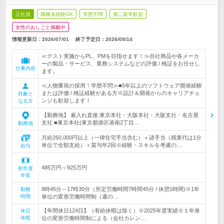
正社員
職種未経験OK
学歴不問
第二新卒歓迎
女性のおしごと掲載中
情報更新日：2026/07/01
終了予定日：
2026/09/14
≪テスト実施からPL、PMを目指せます！≫自社商品や各メーカ
ーの製品・サービス、業務システムなどの評価 / 検証をお任せし
仕事内容
ます。
≪人物重視の採用！学歴不問≫■5年以上のソフトウェア開発経験
または評価 / 検証経験がある方※設計＆開発からのキャリアチェ
対象と
ンジも歓迎します！
なる方
【勤務地】 雇入れ直後:東京本社・大阪本社・大阪支社・名古屋
支社 ■東京本社(東京都港区港南2丁目…
勤務地
月給260,000円以上（一律住宅手当含む）＋諸手当（残業代は1分
単位で全額支給）＋賞与年2回※経験・スキルを考慮の…
給与
485万円～925万円
初年度
年収
8時45分～17時30分（所定労働時間7時間45分 / 休憩1時間)※1年
勤務
時間
単位の変形労働時間制（週の…
【年間休日124日】（有給休暇は除く）※2025年度実績※１年単
休日
休暇
位の変形労働時間制による（会社カレン…