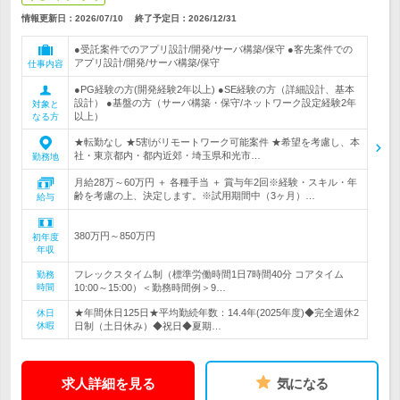
情報更新日：2026/07/10
終了予定日：
2026/12/31
●受託案件でのアプリ設計/開発/サーバ構築/保守 ●客先案件での
アプリ設計/開発/サーバ構築/保守
仕事内容
●PG経験の方(開発経験2年以上) ●SE経験の方（詳細設計、基本
設計） ●基盤の方（サーバ構築・保守/ネットワーク設定経験2年
対象と
以上）
なる方
★転勤なし ★5割がリモートワーク可能案件 ★希望を考慮し、本
社・東京都内・都内近郊・埼玉県和光市…
勤務地
月給28万～60万円 ＋ 各種手当 ＋ 賞与年2回※経験・スキル・年
齢を考慮の上、決定します。※試用期間中（3ヶ月）…
給与
380万円～850万円
初年度
年収
フレックスタイム制（標準労働時間1日7時間40分 コアタイム
勤務
時間
10:00～15:00）＜勤務時間例＞9…
★年間休日125日★平均勤続年数：14.4年(2025年度)◆完全週休2
休日
休暇
日制（土日休み）◆祝日◆夏期…
求人詳細を見る
気になる