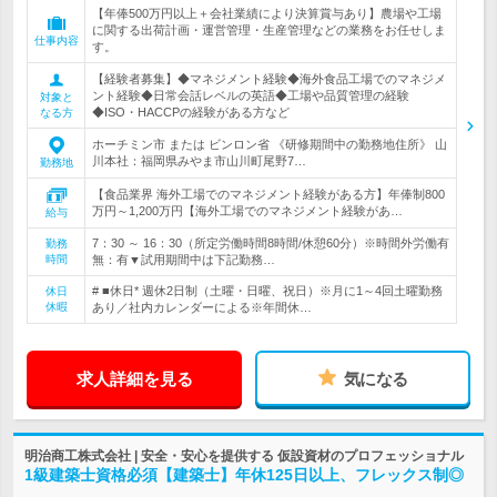
【年俸500万円以上＋会社業績により決算賞与あり】農場や工場
に関する出荷計画・運営管理・生産管理などの業務をお任せしま
仕事内容
す。
【経験者募集】◆マネジメント経験◆海外食品工場でのマネジメ
ント経験◆日常会話レベルの英語◆工場や品質管理の経験
対象と
◆ISO・HACCPの経験がある方など
なる方
ホーチミン市 または ビンロン省 《研修期間中の勤務地住所》 山
川本社：福岡県みやま市山川町尾野7…
勤務地
【食品業界 海外工場でのマネジメント経験がある方】年俸制800
万円～1,200万円【海外工場でのマネジメント経験があ…
給与
7：30 ～ 16：30（所定労働時間8時間/休憩60分）※時間外労働有
勤務
時間
無：有▼試用期間中は下記勤務…
# ■休日* 週休2日制（土曜・日曜、祝日）※月に1～4回土曜勤務
休日
休暇
あり／社内カレンダーによる※年間休…
求人詳細を見る
気になる
明治商工株式会社 | 安全・安心を提供する 仮設資材のプロフェッショナル
1級建築士資格必須【建築士】年休125日以上、フレックス制◎