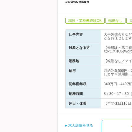
職種・業種未経験OK
転勤なし
仕事内容
大手製鉄会社など
どをお任せします
対象となる方
【未経験・第二新
なPCスキル(Word/
勤務地
【転勤なし／マイカ
給与
月給245,500
します※試用期…
初年度年収
340万円～440万
勤務時間
8：30～17：3
休日・休暇
【年間休日116日
求人詳細を見る