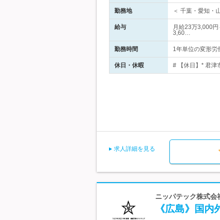
勤務地
＜ 千葉・愛知・山
給与
月給23万3,00
3,60…
勤務時間
1年単位の変形労働時
休日・休暇
# 【休日】* 君
求人詳細を見る
ニッパテック株式会社
《広島》国内