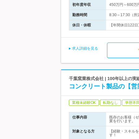
初年度年収
450万円～600万
勤務時間
8:30～17:3
休日・休暇
【年間休日122
求人詳細を見る
千葉窯業株式会社 | 100年以上
コンクリート製品の【営
業種未経験OK
転勤なし
学歴不
仕事内容
既存のお客様（ゼ
業を行います。
対象となる方
【経験・スキルを
す！