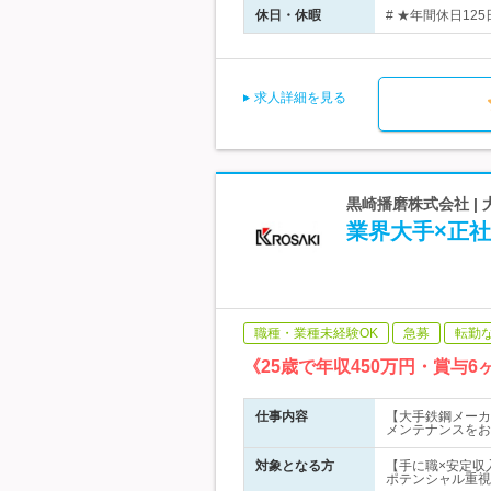
休日・休暇
# ★年間休日12
求人詳細を見る
黒崎播磨株式会社 |
業界大手×正
職種・業種未経験OK
急募
転勤
《25歳で年収450万円・賞
仕事内容
【大手鉄鋼メーカ
メンテナンスをお任
対象となる方
【手に職×安定収
ポテンシャル重視