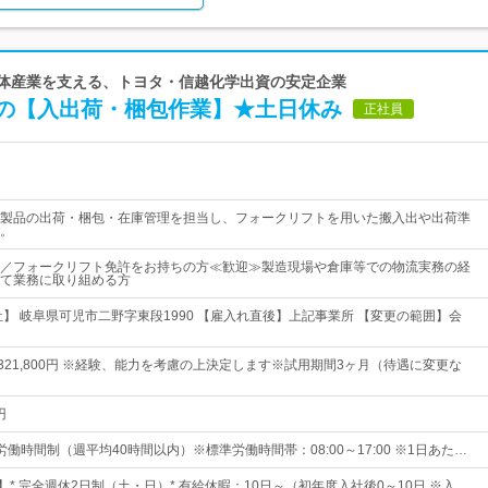
導体産業を支える、トヨタ・信越化学出資の安定企業
の【入出荷・梱包作業】★土日休み
正社員
製品の出荷・梱包・在庫管理を担当し、フォークリフトを用いた搬入出や出荷準
。
／フォークリフト免許をお持ちの方≪歓迎≫製造現場や倉庫等での物流実務の経
て業務に取り組める方
社】 岐阜県可児市二野字東段1990 【雇入れ直後】上記事業所 【変更の範囲】会
円～321,800円 ※経験、能力を考慮の上決定します※試用期間3ヶ月（待遇に変更な
円
働時間制（週平均40時間以内）※標準労働時間帯：08:00～17:00 ※1日あた…
】* 完全週休2日制（土・日）* 有給休暇：10日～（初年度入社後0～10日 ※入…