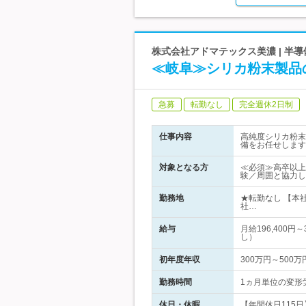
株式会社アドマテックス美濃 | 半
≪岐阜≫シリカ粉末製品
急募
転勤なし
完全週休2日制
仕事内容
高純度シリカ粉末
備をお任せします
対象となる方
≪必須≫高卒以上
験／周囲と協力し
勤務地
★転勤なし 【本
社…
給与
月給196,400
し）
初年度年収
300万円～500万
勤務時間
1ヵ月単位の変形労
休日・休暇
【年間休日115日