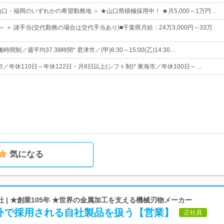
口・福岡のいずれかの希望勤務地 ＞ ★山口県積極採用中！ ★月5,000～1万円…
0円～ ＋ 諸手当(交代勤務の場合は交代手当あり)■千葉県月給：24万3,000円～33万
間制／週平均37.38時間* 君津市／(甲)6:30～15:00(乙)14:30…
津市／年休110日～年休122日・月8日以上(シフト制)* 東海市／年休100日～…
気になる
 | ★創業105年 ★世界の金属加工を支える機械刃物メーカー
外で採用される自社製品を扱う【営業】
正社員