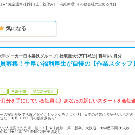
5日★* 完全週休2日制（土日祝休み）* 有給休暇* その他会社の定める休日
気になる
 大手メーカー日本製鉄グループ│社宅最大5万円補助│賞与6ヶ月分
社員募集！手厚い福利厚生が自慢の【作業スタッフ
なし
学歴不問
第二新卒歓迎
与6ヶ月分を手にしている社員も》あなたの新しいスタートを会社
ーの安定基盤で活躍／ダイナミックなモノづくり】 日本の産業に欠かせない"炉"の
せ！★月10,800円の独身寮あり*
入で人生変えた先輩、続々！】★未経験・第二新卒、大歓迎！★学歴不問 ★人物・
の採用★25歳で年収450万円実績あり