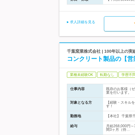
求人詳細を見る
千葉窯業株式会社 | 100年以上
コンクリート製品の【営
業種未経験OK
転勤なし
学歴不
仕事内容
既存のお客様（ゼ
業を行います。
対象となる方
【経験・スキルを
す！
勤務地
【本社】 千葉県
給与
月給268,000
間3ヶ月（待…