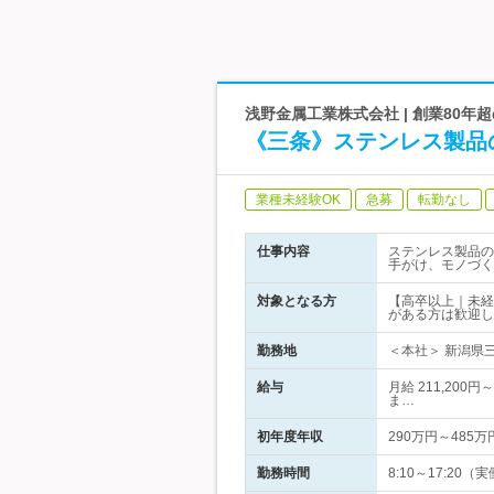
浅野金属工業株式会社 | 創業80
《三条》ステンレス製品
業種未経験OK
急募
転勤なし
仕事内容
ステンレス製品の
手がけ、モノづく
対象となる方
【高卒以上｜未経
がある方は歓迎し
勤務地
＜本社＞ 新潟県
給与
月給 211,200
ま…
初年度年収
290万円～485万
勤務時間
8:10～17:20