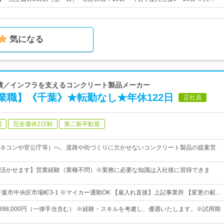
気になる
の実績／インフラを支えるコンクリート製品メーカー
業職】《千葉》★転勤なし★年休122日
正社員
問
完全週休2日制
第二新卒歓迎
ネコンや官公庁等）へ、道路や街づくりに欠かせないコンクリート製品の提案営
活かせます】営業経験（業種不問）※業務に必要な知識は入社後に習得できま
千葉市中央区市場町3-1 ※マイカー通勤OK 【雇入れ直後】上記事業所 【変更の範…
円～398,000円（一律手当含む） ※経験・スキルを考慮し、優遇いたします。※試用期