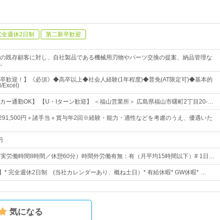
完全週休2日制
第二新卒歓迎
の既存顧客に対し、自社製品である機械用刃物やパーツ交換の提案、納品管理な
。
卒歓迎！】《必須》◆高卒以上◆社会人経験(1年程度)◆普免(AT限定可)◆基本的
Excel)
ー通勤OK】 【U・Iターン歓迎】 ＜福山営業所＞ 広島県福山市曙町2丁目20-…
円～291,500円＋諸手当＋賞与年2回※経験・能力・適性などを考慮のうえ、優遇いた
円
0（実労働時間8時間／休憩60分）時間外労働有無：有（月平均15時間以下）# 1日…
】* 完全週休2日制 (当社カレンダーあり、概ね土日）* 有給休暇* GW休暇* …
気になる