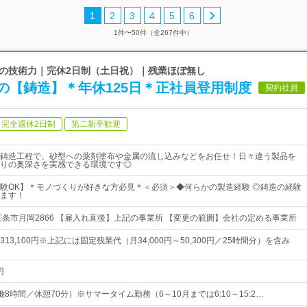
1
2
3
4
5
6
1件〜50件（全267件中）
年超の技術力｜完休2日制（土日祝）｜残業ほぼ無し
の【鋳造】＊年休125日＊正社員登用制度
契約社員
完全週休2日制
第二新卒歓迎
鋳造工程で、砂型への薬剤塗布や金属の流し込みなどをお任せ！日々違う製品を
りの奥深さを実感できる環境です◎
験OK】＊モノづくりが好きな方必見＊＜必須＞◆何らかの製造経験 ◎鋳造の経験
ます！
三条市月岡2866 【雇入れ直後】上記の事業所 【変更の範囲】会社の定める事業所
円～313,100円※上記には固定残業代（月34,000円～50,300円／25時間分）を含み
円
（実働8時間／休憩70分）※サマータイム勤務（6～10月までは6:10～15:2…