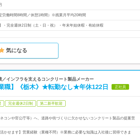
円
0（所定労働時間8時間／休憩1時間）※残業月平均20時間
日】・完全週休2日制（土・日・祝） ・年末年始休暇・有給休暇
気になる
の実績／インフラを支えるコンクリート製品メーカー
業職】《栃木》★転勤なし★年休122日
正社員
問
完全週休2日制
第二新卒歓迎
ネコンや官公庁等）へ、道路や街づくりに欠かせないコンクリート製品の提案営
活かせます】営業経験（業種不問）※業務に必要な知識は入社後に習得できま