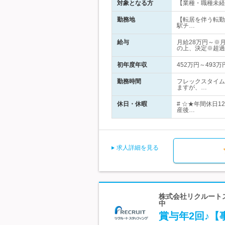
対象となる方
【業種・職種未経
勤務地
【転居を伴う転勤
駅チ…
給与
月給28万円～※
の上、決定※超過
初年度年収
452万円～493万
勤務時間
フレックスタイム
ますが、…
休日・休暇
# ☆★年間休日
産後…
求人詳細を見る
株式会社リクルートス
中
賞与年2回♪【