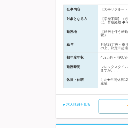
仕事内容
【大手リクルート
対象となる方
【学歴不問】《必
は、育成経験 ◆
勤務地
【転居を伴う転勤
駅チ…
給与
月給28万円～※
の上、決定※超過
初年度年収
452万円～493万
勤務時間
フレックスタイム
ますが、…
休日・休暇
# ☆★年間休日
産後…
求人詳細を見る