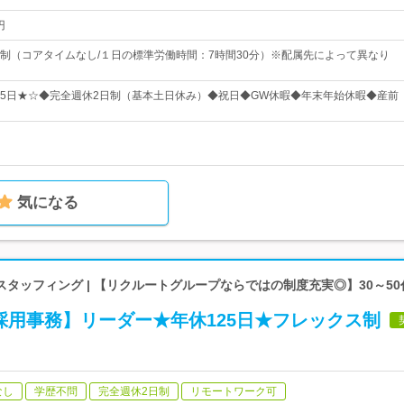
円
制（コアタイムなし/１日の標準労働時間：7時間30分）※配属先によって異なり
125日★☆◆完全週休2日制（基本土日休み）◆祝日◆GW休暇◆年末年始休暇◆産前
気になる
タッフィング | 【リクルートグループならではの制度充実◎】30～5
採用事務】リーダー★年休125日★フレックス制
なし
学歴不問
完全週休2日制
リモートワーク可