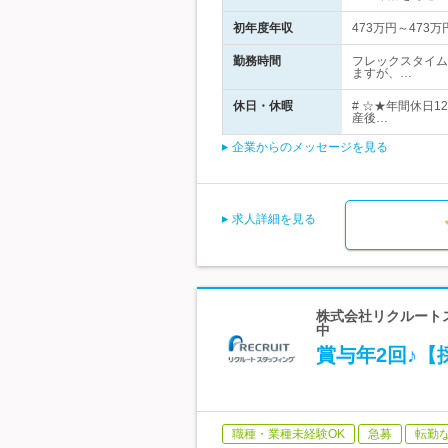
初年度年収
473万円～473万
勤務時間
フレックスタイム
ますが、…
休日・休暇
# ☆★年間休日
産後…
企業からのメッセージを見る
求人詳細を見る
株式会社リクルートス
中
賞与年2回♪【
職種・業種未経験OK
急募
転勤