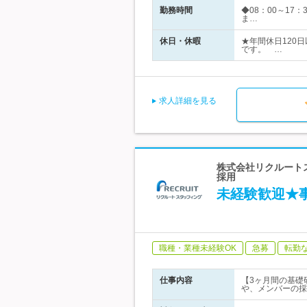
勤務時間
◆08：00～17
ま…
休日・休暇
★年間休日120
です。 …
求人詳細を見る
株式会社リクルートス
採用
未経験歓迎★
職種・業種未経験OK
急募
転勤
仕事内容
【3ヶ月間の基礎
や、メンバーの採