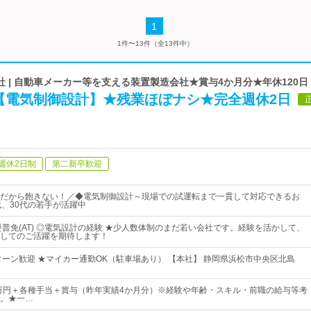
1
1件〜13件（全13件中）
 | 自動車メーカー等を支える装置製造会社★賞与4か月分★年休120日
【電気制御設計】★残業ほぼナシ★完全週休2日
週休2日制
第二新卒歓迎
だから飽きない！／◆電気制御設計～現場での試運転まで一貫して対応できるお
代、30代の若手が活躍中
要普免(AT) ◎電気設計の経験 ★少人数体制のまだ若い会社です。経験を活かして、
してのご活躍を期待します！
Iターン歓迎 ★マイカー通勤OK（駐車場あり） 【本社】 静岡県浜松市中央区北島
5万円＋各種手当＋賞与（昨年実績4か月分）※経験や年齢・スキル・前職の給与等考
。★一…