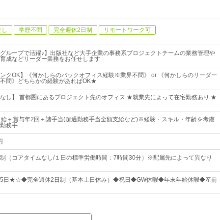
なし
学歴不問
完全週休2日制
リモートワーク可
グループで活躍♪】出版社など大手企業の事務系プロジェクトチームの業務管理や
育成などリーダー業務をお任せします
ンクOK】《何かしらのバックオフィス経験※業界不問》 or 《何かしらのリーダー
不問》どちらかの経験があればOK★
なし】 首都圏にあるプロジェクト先のオフィス ★就業先によって在宅勤務あり ★
月給＋賞与年2回＋諸手当(超過勤務手当全額支給など)※経験・スキル・年齢を考慮
勤務手…
円
制（コアタイムなし/１日の標準労働時間：7時間30分）※配属先によって異なり
125日★☆◆完全週休2日制（基本土日休み）◆祝日◆GW休暇◆年末年始休暇◆産前