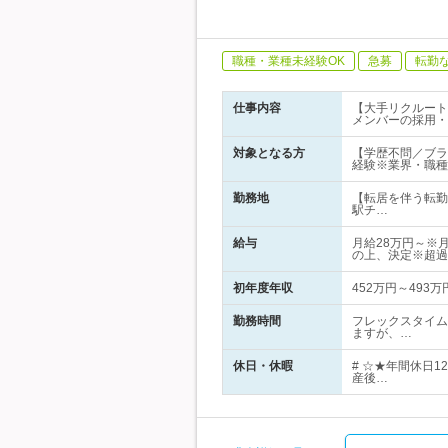
職種・業種未経験OK
急募
転勤
仕事内容
【大手リクルート
メンバーの採用・
対象となる方
【学歴不問／ブラ
経験※業界・職種
勤務地
【転居を伴う転勤
駅チ…
給与
月給28万円～※
の上、決定※超過
初年度年収
452万円～493万
勤務時間
フレックスタイム
ますが、…
休日・休暇
# ☆★年間休日
産後…