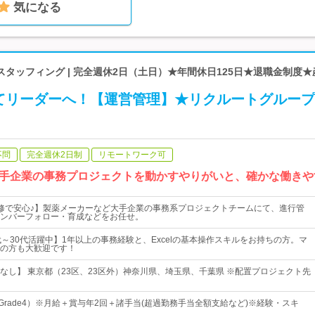
気になる
タッフィング | 完全週休2日（土日）★年間休日125日★退職金制度
てリーダーへ！【運営管理】★リクルートグループ
不問
完全週休2日制
リモートワーク可
手企業の事務プロジェクトを動かすやりがいと、確かな働きや
修で安心♪】製薬メーカーなど大手企業の事務系プロジェクトチームにて、進行管
ンバーフォロー・育成などをお任せ。
代～30代活躍中】1年以上の事務経験と、Excelの基本操作スキルをお持ちの方。マ
の方も大歓迎です！
なし】 東京都（23区、23区外）神奈川県、埼玉県、千葉県 ※配置プロジェクト先
円（Grade4）※月給＋賞与年2回＋諸手当(超過勤務手当全額支給など)※経験・スキ