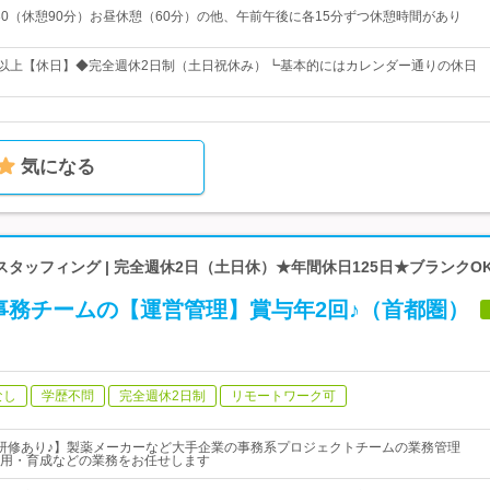
：30（休憩90分）お昼休憩（60分）の他、午前午後に各15分ずつ休憩時間があり
日以上【休日】◆完全週休2日制（土日祝休み）┗基本的にはカレンダー通りの休日
気になる
タッフィング | 完全週休2日（土日休）★年間休日125日★ブランクO
事務チームの【運営管理】賞与年2回♪（首都圏）
なし
学歴不問
完全週休2日制
リモートワーク可
研修あり♪】製薬メーカーなど大手企業の事務系プロジェクトチームの業務管理
用・育成などの業務をお任せします