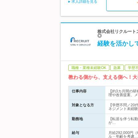
求人詳細を見る
株式会社リクルートス
◎
経験を活かし
職種・業種未経験OK
急募
学歴
教わる側から、支える側へ！大
仕事内容
【約3カ月間の研
理や改善提案、メ
対象となる方
【学歴不問／20
ネジメント未経験
勤務地
【転居を伴う転勤
が…
給与
月給292,000
ル・年齢を考慮…