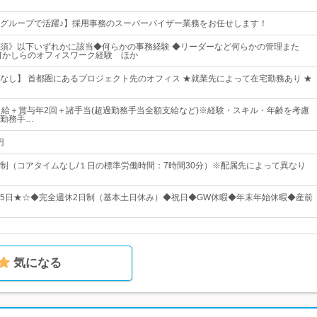
グループで活躍♪】採用事務のスーパーバイザー業務をお任せします！
須》以下いずれかに該当◆何らかの事務経験 ◆リーダーなど何らかの管理また
何かしらのオフィスワーク経験 ほか
なし】 首都圏にあるプロジェクト先のオフィス ★就業先によって在宅勤務あり ★
月給＋賞与年2回＋諸手当(超過勤務手当全額支給など)※経験・スキル・年齢を考慮
勤務手…
円
制（コアタイムなし/１日の標準労働時間：7時間30分）※配属先によって異なり
125日★☆◆完全週休2日制（基本土日休み）◆祝日◆GW休暇◆年末年始休暇◆産前
気になる