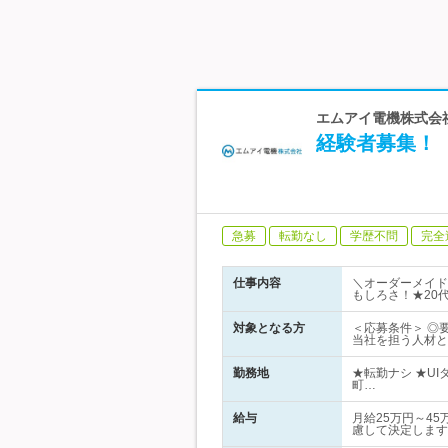
エムアイ電機株式会社
経験者募集！
急募
転勤なし
学歴不問
完全
仕事内容
＼オーダーメイド
もしろさ！★20
対象となる方
＜応募条件＞ ◎
当社を担う人材と
勤務地
★転勤ナシ ★U
町…
給与
月給25万円～4
慮して決定します