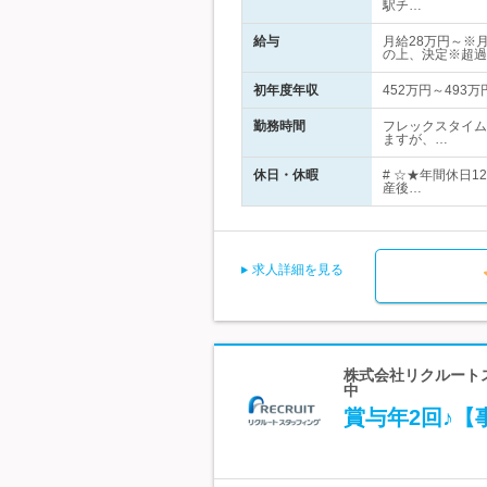
駅チ…
給与
月給28万円～※
の上、決定※超過
初年度年収
452万円～493万
勤務時間
フレックスタイム
ますが、…
休日・休暇
# ☆★年間休日
産後…
求人詳細を見る
株式会社リクルートス
中
賞与年2回♪【