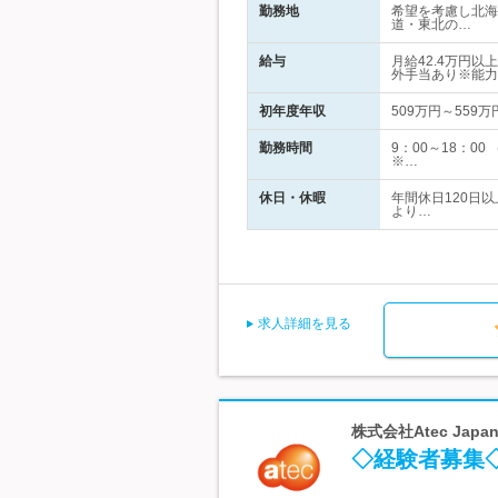
勤務地
希望を考慮し北海
道・東北の…
給与
月給42.4万円
外手当あり※能力
初年度年収
509万円～559万
勤務時間
9：00～18：0
※…
休日・休暇
年間休日120日
より…
求人詳細を見る
株式会社Atec Japa
◇経験者募集