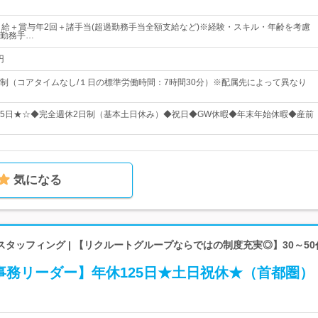
月給＋賞与年2回＋諸手当(超過勤務手当全額支給など)※経験・スキル・年齢を考慮
勤務手…
円
制（コアタイムなし/１日の標準労働時間：7時間30分）※配属先によって異なり
125日★☆◆完全週休2日制（基本土日休み）◆祝日◆GW休暇◆年末年始休暇◆産前
気になる
タッフィング | 【リクルートグループならではの制度充実◎】30～5
事務リーダー】年休125日★土日祝休★（首都圏）