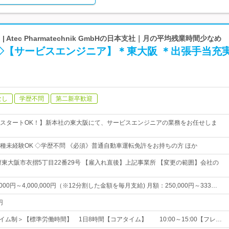
n | Atec Pharmatechnik GmbHの日本支社｜月の平均残業時間少なめ
◇【サービスエンジニア】＊東大阪 ＊出張手当充
なし
学歴不問
第二新卒歓迎
スタートOK！】新本社の東大阪にて、サービスエンジニアの業務をお任せしま
種未経験OK ◇学歴不問 《必須》普通自動車運転免許をお持ちの方 ほか
府東大阪市衣摺5丁目22番29号 【雇入れ直後】上記事業所 【変更の範囲】会社の
,000円～4,000,000円（※12分割した金額を毎月支給) 月額：250,000円～333…
円
イム制＞【標準労働時間】 1日8時間【コアタイム】 10:00～15:00【フレ…