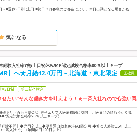
2日＞■週休2日制 (土日)■祝日※お客様のご都合により、休日出勤となる場合があ
気になる
未経験入社率7割/土日祝休み/MR認定試験合格率90％以上キープ
R】へ★月給42.4万円～北海道・東北限定
正社員
週休2日制
第二新卒歓迎
させたい”そんな働き方を叶えよう！★一斉入社なので心強い
研修あり／直行直帰OK】担当エリアの医療機関に訪問し、医薬品の情報提供や収
MR認定試験合格率90％以上キープ》
業界経験不問】◆専門卒以上◆要普通自動車免許(AT限定可)◆社会人経験1.5年以上
日の一斉入社です《年間休日120日以上》