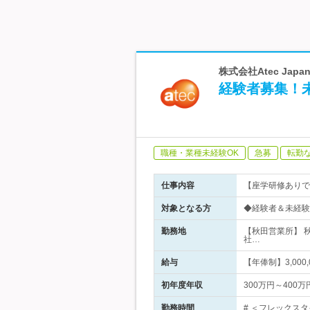
株式会社Atec Japa
経験者募集！
職種・業種未経験OK
急募
転勤
仕事内容
【座学研修ありで
対象となる方
◆経験者＆未経験
勤務地
【秋田営業所】 
社…
給与
【年俸制】3,000
初年度年収
300万円～400万
勤務時間
# ＜フレックスタ