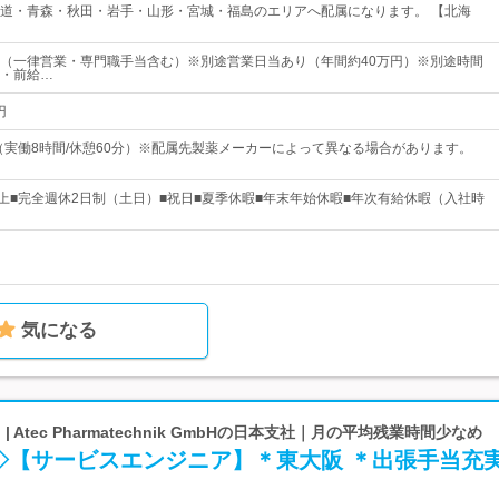
道・青森・秋田・岩手・山形・宮城・福島のエリアへ配属になります。 【北海
以上（一律営業・専門職手当含む）※別途営業日当あり（年間約40万円）※別途時間
・前給…
円
0 （実働8時間/休憩60分）※配属先製薬メーカーによって異なる場合があります。
以上■完全週休2日制（土日）■祝日■夏季休暇■年末年始休暇■年次有給休暇（入社時
気になる
n | Atec Pharmatechnik GmbHの日本支社｜月の平均残業時間少なめ
◇【サービスエンジニア】＊東大阪 ＊出張手当充