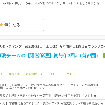
2日＞■週休2日制 (土日)■祝日※お客様のご都合により、休日出勤となる場合があ
気になる
タッフィング | 完全週休2日（土日休）★年間休日125日★ブランクO
事務チームの【運営管理】賞与年2回♪（首都圏）
なし
学歴不問
完全週休2日制
リモートワーク可
研修あり♪】製薬メーカーなど大手企業の事務系プロジェクトチームの業務管理
用・育成などの業務をお任せします
験歓迎】経験・学歴・年齢など一切不問！複数名の採用を予定しています ★
なし】 首都圏にあるプロジェクト先のオフィス ★就業先によって在宅勤務あり ★