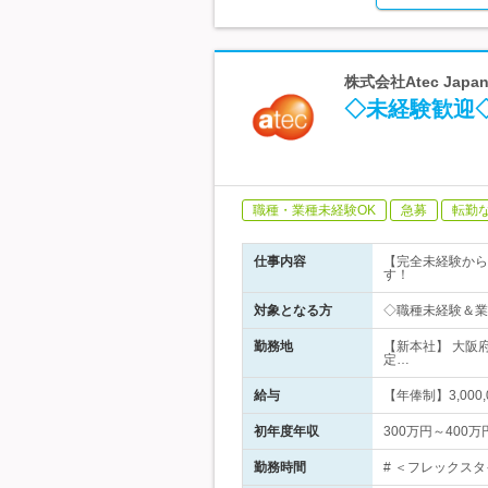
株式会社Atec Japa
◇未経験歓迎
職種・業種未経験OK
急募
転勤
仕事内容
【完全未経験から
す！
対象となる方
◇職種未経験＆業
勤務地
【新本社】 大阪
定…
給与
【年俸制】3,000
初年度年収
300万円～400万
勤務時間
# ＜フレックスタ