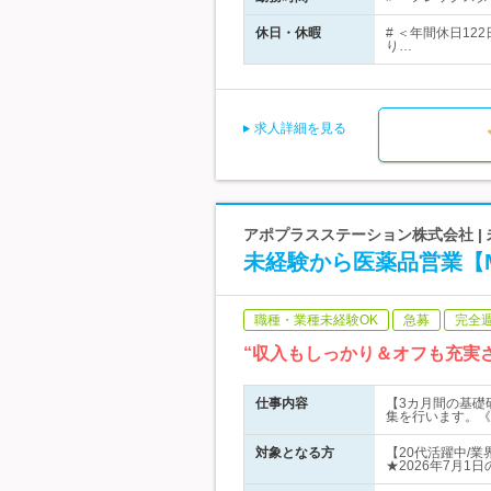
休日・休暇
# ＜年間休日12
り…
求人詳細を見る
アポプラスステーション株式会社 | 
未経験から医薬品営業【M
職種・業種未経験OK
急募
完全
“収入もしっかり＆オフも充実
仕事内容
【3カ月間の基礎
集を行います。《
対象となる方
【20代活躍中/
★2026年7月1