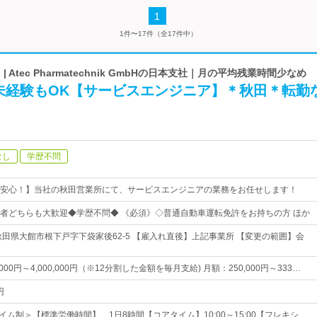
1
1件〜17件（全17件中）
n | Atec Pharmatechnik GmbHの日本支社｜月の平均残業時間少なめ
未経験もOK【サービスエンジニア】＊秋田＊転勤
なし
学歴不問
安心！】当社の秋田営業所にて、サービスエンジニアの業務をお任せします！
者どちらも大歓迎◆学歴不問◆ 《必須》◇普通自動車運転免許をお持ちの方 ほか
秋田県大館市根下戸字下袋家後62-5 【雇入れ直後】上記事業所 【変更の範囲】会
,000円～4,000,000円（※12分割した金額を毎月支給) 月額：250,000円～333…
円
イム制＞【標準労働時間】 1日8時間【コアタイム】10:00～15:00【フレキシ…