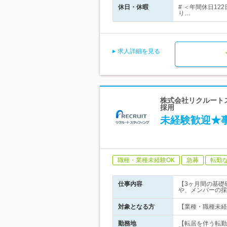
休日・休暇
# ＜年間休日12
り…
求人詳細を見る
株式会社リクルートス
採用
未経験歓迎★
職種・業種未経験OK
急募
転勤
仕事内容
【3ヶ月間の基礎
や、メンバーの採
対象となる方
【業種・職種未経
勤務地
【転居を伴う転勤