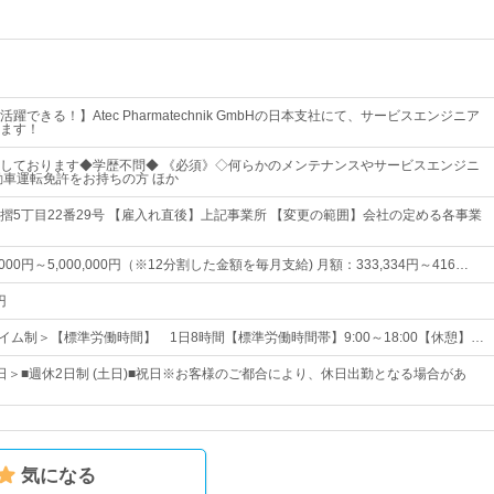
躍できる！】Atec Pharmatechnik GmbHの日本支社にて、サービスエンジニア
ます！
しております◆学歴不問◆ 《必須》◇何らかのメンテナンスやサービスエンジニ
動車運転免許をお持ちの方 ほか
摺5丁目22番29号 【雇入れ直後】上記事業所 【変更の範囲】会社の定める各事業
,000円～5,000,000円（※12分割した金額を毎月支給) 月額：333,334円～416…
円
イム制＞【標準労働時間】 1日8時間【標準労働時間帯】9:00～18:00【休憩】…
2日＞■週休2日制 (土日)■祝日※お客様のご都合により、休日出勤となる場合があ
気になる