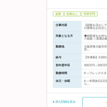
急募
転勤なし
学歴不問
仕事内容
【経験を活かして活
の業務をお任せし
対象となる方
◆経験者をお待ち
ア経験 ◇普通自
勤務地
大阪府東大阪市衣
所…
給与
【年俸制】4,000
初年度年収
400万円～500万
勤務時間
# ＜フレックスタ
休日・休暇
# ＜年間休日12
り…
求人詳細を見る