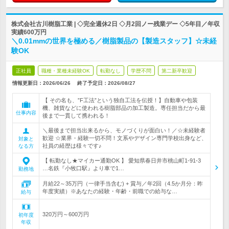
株式会社古川樹脂工業 | ◇完全週休2日 ◇月2回ノー残業デー ◇5年目／年収
実績600万円
＼0.01mmの世界を極める／樹脂製品の【製造スタッフ】☆未経
験OK
正社員
職種・業種未経験OK
転勤なし
学歴不問
第二新卒歓迎
情報更新日：2026/06/26
終了予定日：
2026/08/27
【 その名も、”F工法”という独自工法を伝授！】自動車や包装
機、雑貨などに使われる樹脂部品の加工製造。専任担当だから最
仕事内容
後まで一貫して携われる！
＼最後まで担当出来るから、モノづくりが面白い！／☆未経験者
歓迎 ☆業界・経験一切不問！文系やデザイン専門学校出身など、
対象と
社員の経歴は様々です♪
なる方
【 転勤なし★マイカー通勤OK 】 愛知県春日井市桃山町1-91-3
…名鉄『小牧口駅』より車で1…
勤務地
月給22～35万円（一律手当含む) + 賞与／年2回（4.5か月分：昨
年度実績）※あなたの経験・年齢・前職での給与な…
給与
320万円～600万円
初年度
年収