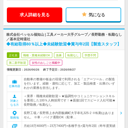
求人詳細を見る
気になる
株式会社ベッセル福知山 | 工具メーカー大手グループ／長野勤務・転勤なし
／基本定時退社
◆有給取得80％以上◆未経験歓迎◆賞与年2回【製造スタッフ】
正社員
職種・業種未経験OK
急募
転勤なし
学歴不問
第二新卒歓迎
女性のおしごと掲載中
情報更新日：2026/06/26
終了予定日：
2026/08/27
自動車の整備や板金の現場で利用される「エアーツール」の製造
を行います。経験・適性に応じて、加工・製品検査・出庫のいず
仕事内容
れかの業務を担当します。
＜業界・職種未経験歓迎＞★協調性やコミュニケーションスキル
を重視した100％人柄採用です！★面接1回でスピード入社可能★
対象と
長野勤務／転勤なし
なる方
長野工場／長野県上水内郡飯綱町大字牟礼325-2 ※転勤はありま
せん。 ※車・バイク通勤OK（駐車…
勤務地
月給19万4000円～23万7400円+各種手当+賞与年2回（昨年度実績