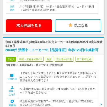
# 【年間休日126日】《休日》* 完全週休2日制（土・日）* 祝日
休日
休暇
《休暇》* 年間有給休暇* 夏季…
求人詳細を見る
気になる
永柳工業株式会社 | #創業130年の安定メーカー #有休消化率85％ #賞与実績
4.3カ月
20/30代 活躍中！メーカーの【品質保証】年休123日/未経験可
正社員
職種・業種未経験OK
急募
完全週休2日制
第二新卒歓迎
情報更新日：2026/07/31
終了予定日：
2026/09/03
【先輩が丁寧に育成します！】◆工場で生産された自社製品（ゴ
ム・コルク・木材製品など）の形や性能をチェックし、品質への
仕事内容
信頼を支える仕事です！
＼ 未経験者＆第二新卒者歓迎 ／◆40歳以下の方（若年層長期キ
対象と
ャリア形成を図るため）
なる方
埼玉県八潮市木曽根797－1 TX八潮駅より徒歩22分 TX八潮駅よ
り バス15分 徒歩5分 東武…
勤務地