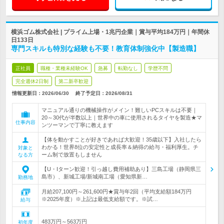
横浜ゴム株式会社 | プライム上場・1兆円企業｜賞与平均184万円｜年間休
日133日
専門スキルも特別な経験も不要！教育体制強化中【製造職】
正社員
職種・業種未経験OK
急募
転勤なし
学歴不問
完全週休2日制
第二新卒歓迎
情報更新日：2026/06/30
終了予定日：
2026/08/31
マニュアル通りの機械操作がメイン！難しいPCスキルは不要｜
20～30代が半数以上｜世界中の車に使用されるタイヤを製造★マ
仕事内容
ンツーマンで丁寧に教えます
【体を動かすことが好きであれば大歓迎！35歳以下】入社したら
わかる！世界8位の安定性と成長率＆納得の給与・福利厚生。チ
対象と
ーム制で放置もしません
なる方
【U・Iターン歓迎！引っ越し費用補助あり】三島工場（静岡県三
島市）、新城工場/新城南工場（愛知県新…
勤務地
月給207,100円～261,600円★賞与年2回（平均支給額184万円
※2025年度）※上記は最低支給額です。※試…
給与
483万円～563万円
初年度