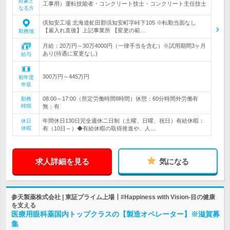
対象と
工事用）運転技能者・コンクリート技士・コンクリート主任技士
なる方
倶知安工場 北海道虻田郡倶知安町字峠下105 ※転勤当面なし
【雇入れ直後】上記事業所 【変更の範…
勤務地
月給：20万円～30万4000円（一律手当を含む）※試用期間3ヶ月
あり(待遇に変更なし)
給与
300万円～445万円
初年度
年収
08:00～17:00（所定労働時間8時間）休憩：60分時間外労働有
勤務
時間
無：有
年間休日130日完全週休二日制（土曜、日曜、祝日）有給休暇：
休日
休暇
有（10日～）◆有給休暇の取得推進や、人…
求人詳細を見る
気になる
参天製薬株式会社 | 東証プライム上場┃#Happiness with Vision-目の健康
を支える
医療用眼科薬国内トップクラスの【製造オペレーター】※滋賀募
集