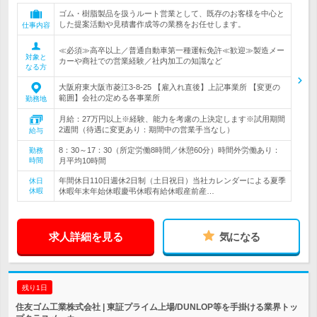
ゴム・樹脂製品を扱うルート営業として、既存のお客様を中心と
した提案活動や見積書作成等の業務をお任せします。
仕事内容
≪必須≫高卒以上／普通自動車第一種運転免許≪歓迎≫製造メー
対象と
カーや商社での営業経験／社内加工の知識など
なる方
大阪府東大阪市菱江3-8-25 【雇入れ直後】上記事業所 【変更の
範囲】会社の定める各事業所
勤務地
月給：27万円以上※経験、能力を考慮の上決定します※試用期間
2週間（待遇に変更あり：期間中の営業手当なし）
給与
8：30～17：30（所定労働8時間／休憩60分）時間外労働あり：
勤務
時間
月平均10時間
年間休日110日週休2日制（土日祝日）当社カレンダーによる夏季
休日
休暇
休暇年末年始休暇慶弔休暇有給休暇産前産…
求人詳細を見る
気になる
残り1日
住友ゴム工業株式会社 | 東証プライム上場/DUNLOP等を手掛ける業界トッ