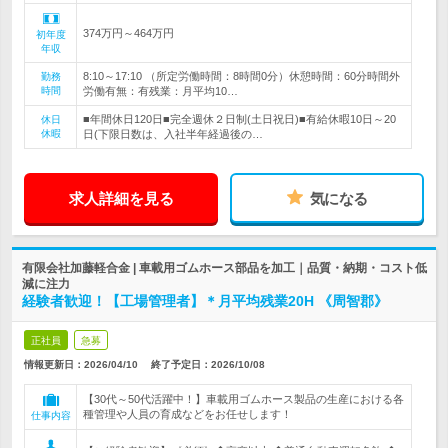
374万円～464万円
初年度
年収
8:10～17:10 （所定労働時間：8時間0分）休憩時間：60分時間外
勤務
時間
労働有無：有残業：月平均10…
■年間休日120日■完全週休２日制(土日祝日)■有給休暇10日～20
休日
休暇
日(下限日数は、入社半年経過後の…
求人詳細を見る
気になる
有限会社加藤軽合金 | 車載用ゴムホース部品を加工｜品質・納期・コスト低
減に注力
経験者歓迎！【工場管理者】＊月平均残業20H 《周智郡》
正社員
急募
情報更新日：2026/04/10
終了予定日：
2026/10/08
【30代～50代活躍中！】車載用ゴムホース製品の生産における各
種管理や人員の育成などをお任せします！
仕事内容