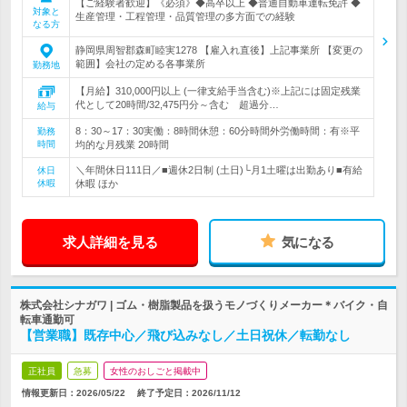
【ご経験者歓迎】《必須》◆高卒以上 ◆普通自動車運転免許 ◆
対象と
生産管理・工程管理・品質管理の多方面での経験
なる方
静岡県周智郡森町睦実1278 【雇入れ直後】上記事業所 【変更の
範囲】会社の定める各事業所
勤務地
【月給】310,000円以上 (一律支給手当含む)※上記には固定残業
代として20時間/32,475円分～含む 超過分…
給与
8：30～17：30実働：8時間休憩：60分時間外労働時間：有※平
勤務
時間
均的な月残業 20時間
＼年間休日111日／■週休2日制 (土日)└月1土曜は出勤あり■有給
休日
休暇
休暇 ほか
求人詳細を見る
気になる
株式会社シナガワ | ゴム・樹脂製品を扱うモノづくりメーカー＊バイク・自
転車通勤可
【営業職】既存中心／飛び込みなし／土日祝休／転勤なし
正社員
急募
女性のおしごと掲載中
情報更新日：2026/05/22
終了予定日：
2026/11/12