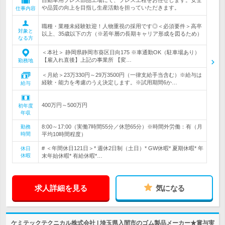
自動車用プレス部品工場にて、プレス工程をお任せします。安全
や品質の向上を目指し生産活動を担っていただきます。
仕事内容
職種・業種未経験歓迎！人物重視の採用です◎＜必須要件＞高卒
対象と
以上、35歳以下の方（※若年層の長期キャリア形成を図るため）
なる方
＜本社＞ 静岡県静岡市葵区日向175 ※車通勤OK（駐車場あり）
【雇入れ直後】上記の事業所 【変…
勤務地
＜月給＞23万330円～29万3500円（一律支給手当含む）※給与は
経験・能力を考慮のうえ決定します。※試用期間6か…
給与
400万円～500万円
初年度
年収
8:00～17:00（実働7時間55分／休憩65分）※時間外労働：有（月
勤務
時間
平均10時間程度）
# ＜年間休日121日＞* 週休2日制（土日）* GW休暇* 夏期休暇* 年
休日
休暇
末年始休暇* 有給休暇*…
求人詳細を見る
気になる
ケミテックテクニカル株式会社 | 埼玉県入間市のゴム製品メーカー★賞与実