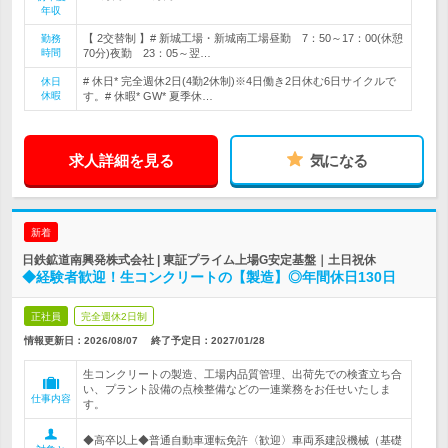
年収
【 2交替制 】# 新城工場・新城南工場昼勤 7：50～17：00(休憩
勤務
時間
70分)夜勤 23：05～翌…
# 休日* 完全週休2日(4勤2休制)※4日働き2日休む6日サイクルで
休日
休暇
す。# 休暇* GW* 夏季休…
求人詳細を見る
気になる
新着
日鉄鉱道南興発株式会社 | 東証プライム上場G安定基盤｜土日祝休
◆経験者歓迎！生コンクリートの【製造】◎年間休日130日
正社員
完全週休2日制
情報更新日：2026/08/07
終了予定日：
2027/01/28
生コンクリートの製造、工場内品質管理、出荷先での検査立ち合
い、プラント設備の点検整備などの一連業務をお任せいたしま
仕事内容
す。
◆高卒以上◆普通自動車運転免許〈歓迎〉車両系建設機械（基礎