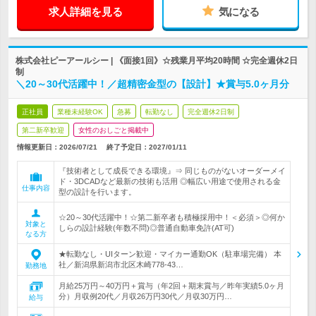
求人詳細を見る
気になる
株式会社ピーアールシー | 《面接1回》☆残業月平均20時間 ☆完全週休2日
制
＼20～30代活躍中！／超精密金型の【設計】★賞与5.0ヶ月分
正社員
業種未経験OK
急募
転勤なし
完全週休2日制
第二新卒歓迎
女性のおしごと掲載中
情報更新日：2026/07/21
終了予定日：
2027/01/11
『技術者として成長できる環境』⇒ 同じものがないオーダーメイ
ド・3DCADなど最新の技術も活用 ◎幅広い用途で使用される金
仕事内容
型の設計を行います。
☆20～30代活躍中！☆第二新卒者も積極採用中！＜必須＞◎何か
対象と
しらの設計経験(年数不問)◎普通自動車免許(AT可)
なる方
★転勤なし・UIターン歓迎・マイカー通勤OK（駐車場完備） 本
社／新潟県新潟市北区木崎778-43…
勤務地
月給25万円～40万円＋賞与（年2回＋期末賞与／昨年実績5.0ヶ月
分）月収例20代／月収26万円30代／月収30万円…
給与