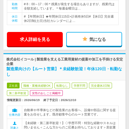
# 8：00～17：00＊残業が発生する場合もありますが、残業代は
勤務
時間
全額支給しています。＊毎週金曜日は…
# 【年間休日】★年間休日115日+計画有休5日# 【休日】完全週
休日
休暇
休2日制(土日)当社カレンダーによ…
求人詳細を見る
気になる
株式会社イコール | 製造業を支える工業用資材の提案や加工を手掛ける安定
企業
製造業向けの【ルート営業】＊未経験歓迎！年休120日・転勤な
し
正社員
職種・業種未経験OK
転勤なし
学歴不問
完全週休2日制
第二新卒歓迎
女性のおしごと掲載中
情報更新日：2026/06/19
終了予定日：
2026/12/10
自動車や半導体などの製造業のお客様へ、設備や部品に関する提
案をお任せします。既存顧客中心のルート営業です。
仕事内容
【未経験・第二新卒歓迎！】◇学歴不問・特別な経験やスキルは
問いません＜こんな方からのご応募お待ちしております＞意欲重
対象と