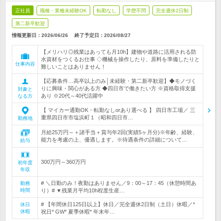
正社員
職種・業種未経験OK
転勤なし
学歴不問
完全週休2日制
第二新卒歓迎
情報更新日：2026/06/26
終了予定日：
2026/08/27
【メリハリ◎残業はあっても月10h】建物や道路に活用される防
水資材をつくるお仕事 ◇機械を操作したり、原料を準備したりと
仕事内容
難しいことはありません！
【応募条件…高卒以上のみ│未経験・第二新卒歓迎】◆モノづく
りに興味・関心がある方 ◆四日市で働きたい方 ※資格取得支援
対象と
あり ※20代～40代活躍中
なる方
【 マイカー通勤OK・転勤なしorあり選べる 】 四日市工場／ 三
重県四日市市塩浜町１（昭和四日市…
勤務地
月給25万円～＋諸手当＋賞与年2回(実績5ヶ月分)※年齢、経験、
能力を考慮の上、優遇します。※待遇条件の詳細について…
給与
300万円～360万円
初年度
年収
# ＼日勤のみ！夜勤はありません／9：00～17：45（休憩時間あ
勤務
時間
り）# ▼残業月平均10h程度生産…
# 【年間休日125日以上】休日／完全週休2日制（土日）休暇／*
休日
休暇
祝日* GW* 夏季休暇* 年末年…