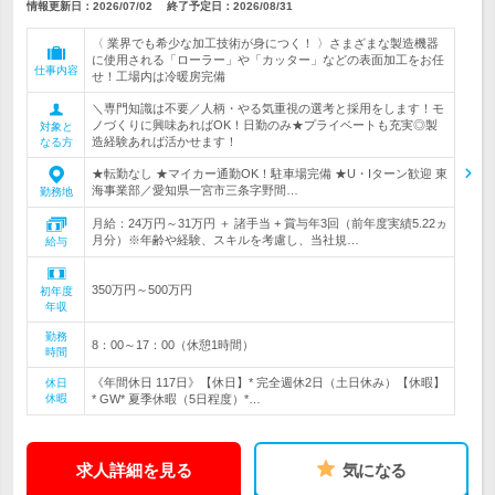
情報更新日：2026/07/02
終了予定日：
2026/08/31
〈 業界でも希少な加工技術が身につく！ 〉さまざまな製造機器
に使用される「ローラー」や「カッター」などの表面加工をお任
仕事内容
せ！工場内は冷暖房完備
＼専門知識は不要／人柄・やる気重視の選考と採用をします！モ
ノづくりに興味あればOK！日勤のみ★プライベートも充実◎製
対象と
造経験あれば活かせます！
なる方
★転勤なし ★マイカー通勤OK！駐車場完備 ★U・Iターン歓迎 東
海事業部／愛知県一宮市三条字野間…
勤務地
月給：24万円～31万円 ＋ 諸手当 + 賞与年3回（前年度実績5.22ヵ
月分）※年齢や経験、スキルを考慮し、当社規…
給与
350万円～500万円
初年度
年収
勤務
8：00～17：00（休憩1時間）
時間
《年間休日 117日》【休日】* 完全週休2日（土日休み）【休暇】
休日
休暇
* GW* 夏季休暇（5日程度）*…
求人詳細を見る
気になる