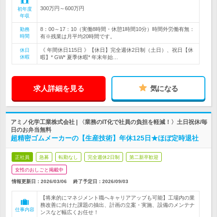
300万円～600万円
初年度
年収
8：00～17：10（実働8時間・休憩1時間10分）時間外労働有無：
勤務
時間
有※残業は月平均20時間です。
《 年間休日115日 》【休日】完全週休2日制（土日）、祝日【休
休日
休暇
暇】* GW* 夏季休暇* 年末年始…
求人詳細を見る
気になる
アミノ化学工業株式会社 | 〈業務のIT化で社員の負担を軽減！〉土日祝休/毎
日のお弁当無料
超精密ゴムメーカーの【生産技術】年休125日★ほぼ定時退社
正社員
急募
転勤なし
完全週休2日制
第二新卒歓迎
女性のおしごと掲載中
情報更新日：2026/03/06
終了予定日：
2026/09/03
【将来的にマネジメント職へキャリアアップも可能】工場内の業
務改善に向けた課題の抽出、計画の立案・実施、設備のメンテナ
仕事内容
ンスなど幅広くお任せ！