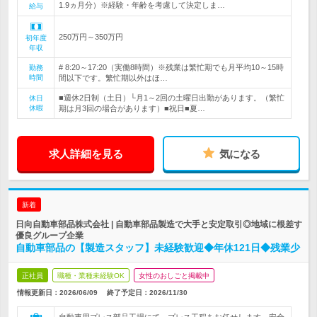
1.9ヵ月分）※経験・年齢を考慮して決定しま…
給与
250万円～350万円
初年度
年収
# 8:20～17:20（実働8時間）※残業は繁忙期でも月平均10～15時
勤務
時間
間以下です。繁忙期以外はほ…
■週休2日制（土日）└月1～2回の土曜日出勤があります。（繁忙
休日
休暇
期は月3回の場合があります）■祝日■夏…
求人詳細を見る
気になる
新着
日向自動車部品株式会社 | 自動車部品製造で大手と安定取引◎地域に根差す
優良グループ企業
自動車部品の【製造スタッフ】未経験歓迎◆年休121日◆残業少
正社員
職種・業種未経験OK
女性のおしごと掲載中
情報更新日：2026/06/09
終了予定日：
2026/11/30