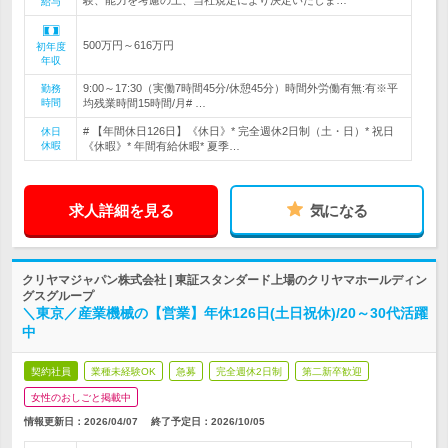
験、能力を考慮の上、当社規定により決定いたしま…
給与
500万円～616万円
初年度
年収
9:00～17:30（実働7時間45分/休憩45分）時間外労働有無:有※平
勤務
時間
均残業時間15時間/月# …
# 【年間休日126日】《休日》* 完全週休2日制（土・日）* 祝日
休日
休暇
《休暇》* 年間有給休暇* 夏季…
求人詳細を見る
気になる
クリヤマジャパン株式会社 | 東証スタンダード上場のクリヤマホールディン
グスグループ
＼東京／産業機械の【営業】年休126日(土日祝休)/20～30代活躍
中
契約社員
業種未経験OK
急募
完全週休2日制
第二新卒歓迎
女性のおしごと掲載中
情報更新日：2026/04/07
終了予定日：
2026/10/05