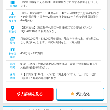
《製造現場を支える商材》産業機械などに関する営業をお任せし
ます。
仕事内容
《20～30代活躍中！》◆高卒以上◆ゴムや樹脂または車の部品な
どの営業経験 ＼賞与年2回(前年度実績5.3か月分/契約社員期間中
対象と
4か月分)／
なる方
【東京支社】 東京都千代田区神田錦町2丁目2番地1 KANDA
SQUARE18階 ※転勤当面なし…
勤務地
月給250,000円～335,000円※経験、能力を考慮の上、当社規定に
より決定いたします。※試用期間なし。《雇用期…
給与
456万円～750万円
初年度
年収
9:00～17:30（実働7時間45分/休憩45分）時間外労働有無:有※平
勤務
時間
均残業時間15時間/月# …
# 【年間休日126日】《休日》* 完全週休2日制（土・日）* 祝日
休日
休暇
《休暇》* 年間有給休暇* 夏季…
求人詳細を見る
気になる