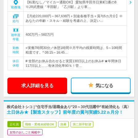
【転勤なし／マイカー通勤OK】 愛知県半田市日東町1番の8
※JR武豊線「半田駅」「乙川駅」より車…
勤務地
【月給220,000円～367,638円＋別途各種手当＋賞与5カ月分】※
あなたの年齢・スキル・経験を考慮の上、決定い…
給与
400万円～560万円
初年度
年収
○実働7時間30分／休憩1時間※月平均の残業時間は、5～10時間
勤務
時間
程度です。* 08:15～16:45…
# 全部のお休み合わせると実質130日以上のお休み# ★年間休日
休日
休暇
117日以上……有休消化率90％！管…
求人詳細を見る
気になる
株式会社トシコ | *住宅手当/退職金あり*20～30代活躍中*有給消化も〈高〉
土日休み★【製造スタッフ】前年度の賞与実績5.22ヵ月分！
正社員
職種・業種未経験OK
急募
第二新卒歓迎
女性のおしごと掲載中