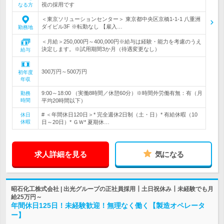
視の採用です
なる方
＜東京ソリューションセンター＞ 東京都中央区京橋1-1-1 八重洲
ダイビル3F ※転勤なし 【雇入…
勤務地
＜月給＞250,000円～400,000円※給与は経験・能力を考慮のうえ
決定します。※試用期間3か月（待遇変更なし）
給与
300万円～500万円
初年度
年収
9:00～18:00 （実働8時間／休憩60分）※時間外労働有無：有（月
勤務
時間
平均20時間以下）
# ＜年間休日120日＞* 完全週休2日制（土・日）* 有給休暇（10
休日
休暇
日～20日）* ＧＷ* 夏期休…
求人詳細を見る
気になる
昭石化工株式会社 | 出光グループの正社員採用┃土日祝休み┃未経験でも月
給25万円～
年間休日125日！未経験歓迎！無理なく働く【製造オペレータ
ー】