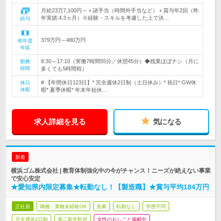
月給23万7,100円～＋諸手当（時間外手当など）＋賞与年2回（昨
年実績:4.3ヵ月）※経験・スキルを考慮した上で決…
給与
379万円～480万円
初年度
年収
8:30～17:10（実働7時間55分／休憩45分）◆残業ほぼナシ（月に
勤務
時間
多くても5時間程）
# 【年間休日123日】* 完全週休2日制（土日休み）* 祝日* GW休
休日
休暇
暇* 夏季休暇* 年末年始休…
求人詳細を見る
気になる
新着
横浜ゴム株式会社 | 教育体制強化中の今がチャンス！ニーズが絶えない事業
で安心安定
★愛知県内限定募集★転勤なし！【製造職】★賞与平均184万円
正社員
職種・業種未経験OK
急募
転勤なし
学歴不問
完全週休2日制
第二新卒歓迎
女性のおしごと掲載中