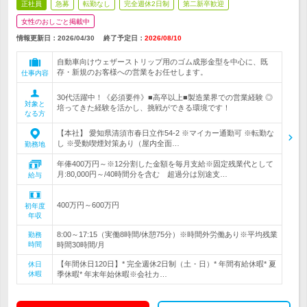
正社員
急募
転勤なし
完全週休2日制
第二新卒歓迎
女性のおしごと掲載中
情報更新日：2026/04/30
終了予定日：
2026/08/10
自動車向けウェザーストリップ用のゴム成形金型を中心に、既
存・新規のお客様への営業をお任せします。
仕事内容
30代活躍中！《必須要件》■高卒以上■製造業界での営業経験 ◎
対象と
培ってきた経験を活かし、挑戦ができる環境です！
なる方
【本社】 愛知県清須市春日立作54-2 ※マイカー通勤可 ※転勤な
し ※受動喫煙対策あり（屋内全面…
勤務地
年俸400万円～※12分割した金額を毎月支給※固定残業代として
月:80,000円～/40時間分を含む 超過分は別途支…
給与
400万円～600万円
初年度
年収
8:00～17:15（実働8時間/休憩75分）※時間外労働あり※平均残業
勤務
時間
時間30時間/月
【年間休日120日】* 完全週休2日制（土・日）* 年間有給休暇* 夏
休日
休暇
季休暇* 年末年始休暇※会社カ…