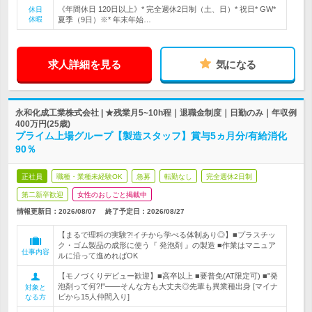
《年間休日 120日以上》* 完全週休2日制（土、日）* 祝日* GW*
休日
休暇
夏季（9日）※* 年末年始…
求人詳細を見る
気になる
永和化成工業株式会社 | ★残業月5~10h程｜退職金制度｜日勤のみ｜年収例
400万円(25歳)
プライム上場グループ【製造スタッフ】賞与5ヵ月分/有給消化
90％
正社員
職種・業種未経験OK
急募
転勤なし
完全週休2日制
第二新卒歓迎
女性のおしごと掲載中
情報更新日：2026/08/07
終了予定日：
2026/08/27
【まるで理科の実験?!イチから学べる体制あり◎】■プラスチッ
ク・ゴム製品の成形に使う『 発泡剤 』の製造 ■作業はマニュア
仕事内容
ルに沿って進めればOK
【モノづくりデビュー歓迎】■高卒以上 ■要普免(AT限定可) ■"発
泡剤って何?!"――そんな方も大丈夫◎先輩も異業種出身 [マイナ
対象と
ビから15人仲間入り]
なる方