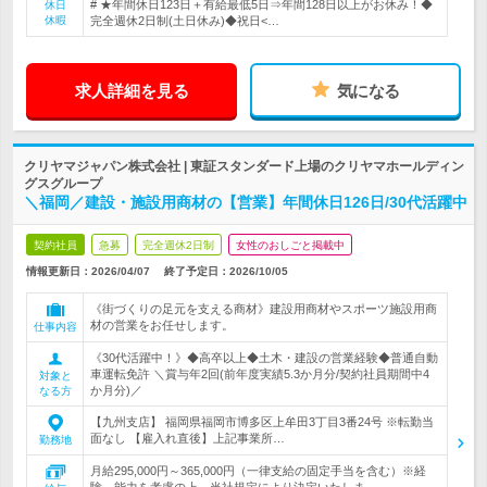
# ★年間休日123日＋有給最低5日⇒年間128日以上がお休み！◆
休日
休暇
完全週休2日制(土日休み)◆祝日<…
求人詳細を見る
気になる
クリヤマジャパン株式会社 | 東証スタンダード上場のクリヤマホールディン
グスグループ
＼福岡／建設・施設用商材の【営業】年間休日126日/30代活躍中
契約社員
急募
完全週休2日制
女性のおしごと掲載中
情報更新日：2026/04/07
終了予定日：
2026/10/05
《街づくりの足元を支える商材》建設用商材やスポーツ施設用商
材の営業をお任せします。
仕事内容
《30代活躍中！》◆高卒以上◆土木・建設の営業経験◆普通自動
車運転免許 ＼賞与年2回(前年度実績5.3か月分/契約社員期間中4
対象と
か月分)／
なる方
【九州支店】 福岡県福岡市博多区上牟田3丁目3番24号 ※転勤当
面なし 【雇入れ直後】上記事業所…
勤務地
月給295,000円～365,000円（一律支給の固定手当を含む）※経