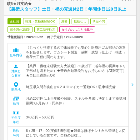
績5ヵ月支給★
【製造スタッフ】土日・祝の完週休2日！年間休日120日以上
正社員
職種・業種未経験OK
急募
転勤なし
学歴不問
完全週休2日制
第二新卒歓迎
女性のおしごと掲載中
情報更新日：2026/05/22
終了予定日：
2026/08/20
《じっくり指導するので未経験でも安心》医療用ゴム部品の製造
をお任せします。ゴムシート製造→裁断→成型→仕上げ→検査→
仕事内容
出荷の工程に関わります。
【業界・職種未経験の方大歓迎】35歳以下（若年層の長期キャリ
ア形成を図るため）★普通自動車免許をお持ちの方（AT限定可）
対象と
★自転車通勤もOK
なる方
埼玉県入間市狭山台4-2-4 ※マイカー通勤OK！駐車場完備
勤務地
月給20万円以上※年齢や経験、スキルを考慮し決定します※試用
期間3ヵ月あり（同条件）
給与
340万円～500万円
初年度
年収
8：25～17：00(実働7.5時間)★残業はほぼナシ！自己管理を大切
勤務
時間
にしている企業です。自身の目標…