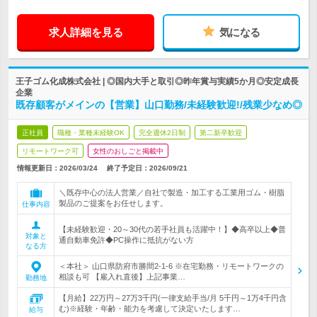
求人詳細を見る
気になる
王子ゴム化成株式会社 | ◎国内大手と取引◎昨年賞与実績5か月◎安定成長
企業
既存顧客がメインの【営業】山口勤務/未経験歓迎!/残業少なめ◎
正社員
職種・業種未経験OK
完全週休2日制
第二新卒歓迎
リモートワーク可
女性のおしごと掲載中
情報更新日：2026/03/24
終了予定日：
2026/09/21
＼既存中心の法人営業／自社で製造・加工する工業用ゴム・樹脂
製品のご提案をお任せします。
仕事内容
【未経験歓迎・20～30代の若手社員も活躍中！】◆高卒以上◆普
対象と
通自動車免許◆PC操作に抵抗がない方
なる方
＜本社＞ 山口県防府市勝間2-1-6 ※在宅勤務・リモートワークの
相談も可 【雇入れ直後】上記事業…
勤務地
【月給】22万円～27万3千円(一律支給手当/月 5千円～1万4千円含
む)※経験・年齢・能力を考慮して決定いたします…
給与