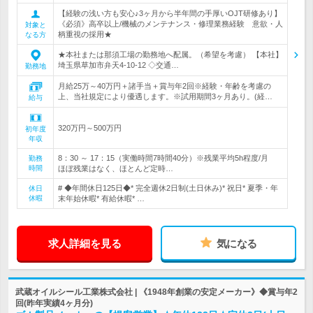
【経験の浅い方も安心♪3ヶ月から半年間の手厚いOJT研修あり】
《必須》高卒以上/機械のメンテナンス・修理業務経験 意欲・人
対象と
柄重視の採用★
なる方
★本社または那須工場の勤務地へ配属。（希望を考慮） 【本社】
埼玉県草加市弁天4-10-12 ◇交通…
勤務地
月給25万～40万円＋諸手当＋賞与年2回※経験・年齢を考慮の
上、当社規定により優遇します。※試用期間3ヶ月あり。(経…
給与
320万円～500万円
初年度
年収
8：30 ～ 17：15（実働時間7時間40分）※残業平均5h程度/月
勤務
時間
ほぼ残業はなく、ほとんど定時…
# ◆年間休日125日◆* 完全週休2日制(土日休み)* 祝日* 夏季・年
休日
休暇
末年始休暇* 有給休暇* …
求人詳細を見る
気になる
武蔵オイルシール工業株式会社 | 《1948年創業の安定メーカー》◆賞与年2
回(昨年実績4ヶ月分)