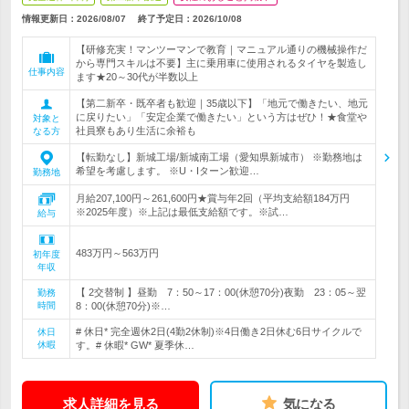
情報更新日：2026/08/07
終了予定日：
2026/10/08
【研修充実！マンツーマンで教育｜マニュアル通りの機械操作だ
から専門スキルは不要】主に乗用車に使用されるタイヤを製造し
仕事内容
ます★20～30代が半数以上
【第二新卒・既卒者も歓迎｜35歳以下】「地元で働きたい、地元
に戻りたい」「安定企業で働きたい」という方はぜひ！★食堂や
対象と
社員寮もあり生活に余裕も
なる方
【転勤なし】新城工場/新城南工場（愛知県新城市） ※勤務地は
希望を考慮します。 ※U・Iターン歓迎…
勤務地
月給207,100円～261,600円★賞与年2回（平均支給額184万円
※2025年度）※上記は最低支給額です。※試…
給与
483万円～563万円
初年度
年収
【 2交替制 】昼勤 7：50～17：00(休憩70分)夜勤 23：05～翌
勤務
時間
8：00(休憩70分)※…
# 休日* 完全週休2日(4勤2休制)※4日働き2日休む6日サイクルで
休日
休暇
す。# 休暇* GW* 夏季休…
求人詳細を見る
気になる