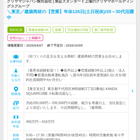
クリヤマジャパン株式会社 | 東証スタンダード上場のクリヤマホールディン
グスグループ
＼東京／建築商材の【営業】年休126日(土日祝休)/20～30代活躍
中
契約社員
業種未経験OK
急募
完全週休2日制
第二新卒歓迎
女性のおしごと掲載中
情報更新日：2026/04/07
終了予定日：
2026/10/05
《街づくりの足元を支える商材》建築商材の営業をお任せしま
す。
仕事内容
《業界未経験歓迎！》◆高卒以上◆営業経験3年以上(個人・法人
不問)◆普通自動車運転免許 ＼賞与年2回(前年度実績5.3か月分/契
対象と
約社員期間中4か月分)／
なる方
【東京支社】 東京都千代田区神田錦町2丁目2番地1 KANDA
SQUARE18階 ※転勤当面なし…
勤務地
月給250,000円～335,000円※経験、能力を考慮の上、当社規定に
より決定いたします。※試用期間なし。《雇用期…
給与
456万円～616万円
初年度
年収
9:00～17:30（実働7時間45分/休憩45分）時間外労働有無:有※平
勤務
時間
均残業時間10時間/月# …