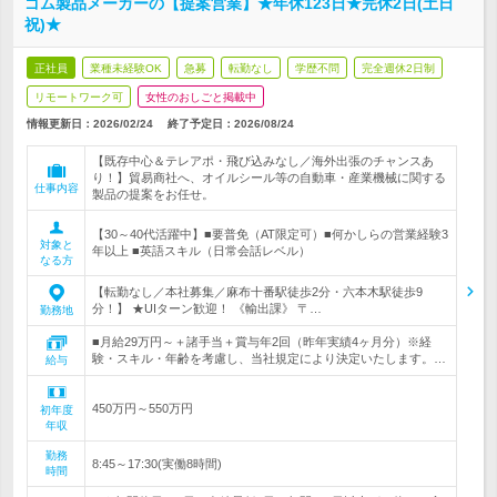
ゴム製品メーカーの【提案営業】★年休123日★完休2日(土日
祝)★
正社員
業種未経験OK
急募
転勤なし
学歴不問
完全週休2日制
リモートワーク可
女性のおしごと掲載中
情報更新日：2026/02/24
終了予定日：
2026/08/24
【既存中心＆テレアポ・飛び込みなし／海外出張のチャンスあ
り！】貿易商社へ、オイルシール等の自動車・産業機械に関する
仕事内容
製品の提案をお任せ。
【30～40代活躍中】■要普免（AT限定可）■何かしらの営業経験3
対象と
年以上 ■英語スキル（日常会話レベル）
なる方
【転勤なし／本社募集／麻布十番駅徒歩2分・六本木駅徒歩9
分！】 ★UIターン歓迎！ 《輸出課》 〒…
勤務地
■月給29万円～＋諸手当＋賞与年2回（昨年実績4ヶ月分）※経
験・スキル・年齢を考慮し、当社規定により決定いたします。…
給与
450万円～550万円
初年度
年収
勤務
8:45～17:30(実働8時間)
時間