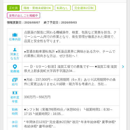
正社員
職種・業種未経験OK
転勤なし
完全週休2日制
女性のおしごと掲載中
情報更新日：2026/08/07
終了予定日：
2026/09/03
点眼薬の製造に関わる機械操作、検査、包装など業務を担当。ク
リーンルーム内での作業となり、衛生管理が徹底された環境で、
仕事内容
品質と安全性を守ります。
●普通自動車運転免許 ●医薬品業界に興味がある方や、チームで
対象と
の業務に前向きな方は、ぜひ当社へ！
なる方
──【I・Uターン歓迎】滋賀工場での募集です── ■滋賀工場 滋賀
県犬上郡多賀町大字四手字諏訪34…
勤務地
■月給：237,000円～※試用期間（6ヶ月）あり※試用期間中の条
件に変更はありません※経験・能力等を考慮の上、当社…
給与
330万円～550万円
初年度
年収
■シフト制（実働7時間45分／休憩60分）┗就業時間1：8:30～
勤務
時間
17:15┗就業時間2：16:05…
* 年間休日123日* 完全週休2日制* 祝日* 年末年始休暇* 夏季休暇*
休日
休暇
有給休暇* 慶弔休暇*…