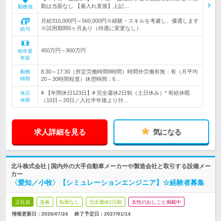
勤は当面なし 【雇入れ直後】上記…
勤務地
月給310,000円～560,000円※経験・スキルを考慮し、優遇します
※試用期間6ヶ月あり（待遇に変更なし）
給与
450万円～900万円
初年度
年収
8:30～17:30（所定労働時間8時間）時間外労働有無：有（月平均
勤務
時間
20～30時間程度）休憩時間：6…
# 【年間休日123日】# 完全週休2日制（土日休み）* 有給休暇
休日
休暇
（10日～20日／入社半年後より付…
求人詳細を見る
気になる
北斗株式会社 | 国内外の大手自動車メーカーや製造会社と取引する設備メー
カー
〈愛知／小牧〉【シミュレーションエンジニア】☆経験者募集
正社員
急募
転勤なし
完全週休2日制
女性のおしごと掲載中
情報更新日：2026/07/24
終了予定日：
2027/01/14