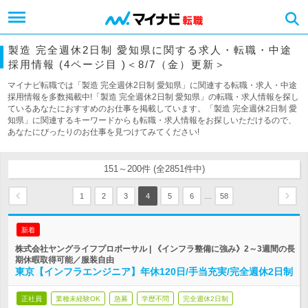
製造 完全週休2日制 愛知県に関する求人・転職・中途
採用情報 (4ページ目 )＜8/7（金）更新＞
マイナビ転職では「製造 完全週休2日制 愛知県」に関連する転職・求人・中途
採用情報を多数掲載中!「製造 完全週休2日制 愛知県」の転職・求人情報を探し
ているあなたにおすすめのお仕事を掲載しています。「製造 完全週休2日制 愛
知県」に関連するキーワードからも転職・求人情報をお探しいただけるので、
あなたにぴったりのお仕事を見つけてみてください!
151～200件 (全2851件中)
…
1
2
3
4
5
6
58
新着
株式会社ヤングライフプロポーサル | 《インフラ整備に強み》2～3週間の長
期休暇取得可能／服装自由
東京【インフラエンジニア】年休120日/手当充実/完全週休2日制
正社員
業種未経験OK
急募
学歴不問
完全週休2日制