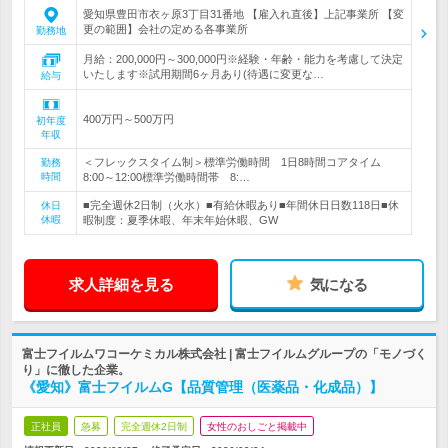
愛知県豊田市衣ヶ原3丁目31番地 【雇入れ直後】上記事業所 【変
更の範囲】会社の定める各事業所
勤務地
月給：200,000円～300,000円※経験・年齢・能力を考慮して決定
いたします※試用期間6ヶ月あり(待遇に変更な…
給与
400万円～500万円
初年度
年収
＜フレックスタイム制＞標準労働時間 1日8時間コアタイム
勤務
時間
8:00～12:00標準労働時間帯 8:…
■完全週休2日制（火水）■有給休暇あり■年間休日日数118日■休
休日
休暇
暇制度：夏季休暇、年末年始休暇、GW
求人詳細を見る
気になる
富士フイルムワコーケミカル株式会社 | 富士フイルムグループの「モノづく
り」に徹した企業。
《愛知》富士フイルムG【品質管理（医薬品・化成品）】
正社員
急募
完全週休2日制
女性のおしごと掲載中