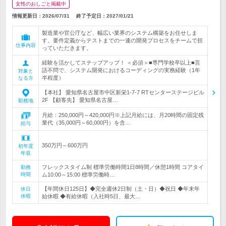
女性のおしごと掲載中
情報更新日：2026/07/31
終了予定日：
2027/01/21
製造業や官公庁など、幅広い業界のシステム構築をお任せしま
す。要件定義からテストまでの一連の開発プロセスをチームで担
仕事内容
っていただきます。
経験を活かしてステップアップ！ ＜必須＞■専門学校卒以上■言
語不問で、システム開発におけるコーディングの実務経験（1年
対象と
半程度）
なる方
【本社】 愛知県名古屋市中区新栄1-7-7 RTセンターステージビル
2F 【顧客先】 愛知県名古屋…
勤務地
月給：250,000円～420,000円※上記月給には、月20時間の固定残
業代（35,000円～60,000円）を含…
給与
350万円～600万円
初年度
年収
フレックスタイム制 標準労働時間1日8時間／休憩1時間 コアタイ
勤務
時間
ム10:00～15:00 標準労働時…
【年間休日125日】◆完全週休2日制（土・日）◆祝日 ◆年末年
休日
休暇
始休暇 ◆有給休暇（入社時5日、最大…