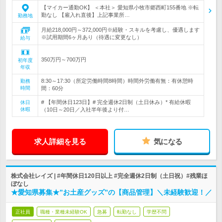
【マイカー通勤OK】 ＜本社＞ 愛知県小牧市郷西町155番地 ※転
勤なし 【雇入れ直後】上記事業所…
勤務地
月給218,000円～372,000円※経験・スキルを考慮し、優遇します
※試用期間6ヶ月あり（待遇に変更なし）
給与
350万円～700万円
初年度
年収
8:30～17:30（所定労働時間8時間）時間外労働有無：有休憩時
勤務
時間
間：60分
# 【年間休日123日】# 完全週休2日制（土日休み）* 有給休暇
休日
休暇
（10日～20日／入社半年後より付…
求人詳細を見る
気になる
株式会社レイズ | #年間休日120日以上 #完全週休2日制（土日祝）#残業ほ
ぼなし
★愛知県募集★”お土産グッズ”の【商品管理】＼未経験歓迎！／
正社員
職種・業種未経験OK
急募
転勤なし
学歴不問