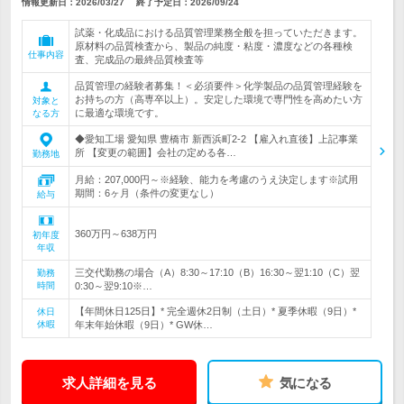
情報更新日：2026/03/27
終了予定日：
2026/09/24
試薬・化成品における品質管理業務全般を担っていただきます。
原材料の品質検査から、製品の純度・粘度・濃度などの各種検
仕事内容
査、完成品の最終品質検査等
品質管理の経験者募集！＜必須要件＞化学製品の品質管理経験を
お持ちの方（高専卒以上）。安定した環境で専門性を高めたい方
対象と
に最適な環境です。
なる方
◆愛知工場 愛知県 豊橋市 新西浜町2-2 【雇入れ直後】上記事業
所 【変更の範囲】会社の定める各…
勤務地
月給：207,000円～※経験、能力を考慮のうえ決定します※試用
期間：6ヶ月（条件の変更なし）
給与
360万円～638万円
初年度
年収
三交代勤務の場合（A）8:30～17:10（B）16:30～翌1:10（C）翌
勤務
時間
0:30～翌9:10※…
【年間休日125日】* 完全週休2日制（土日）* 夏季休暇（9日）*
休日
休暇
年末年始休暇（9日）* GW休…
求人詳細を見る
気になる