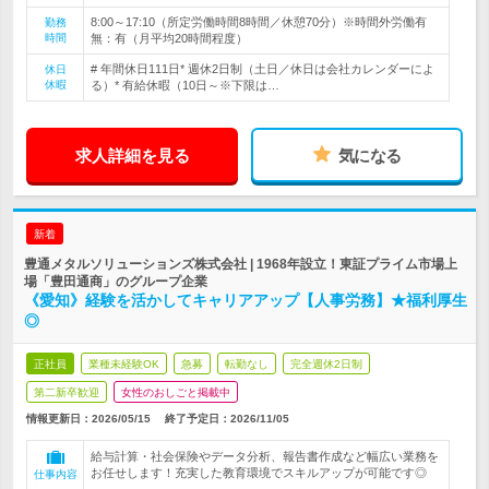
8:00～17:10（所定労働時間8時間／休憩70分）※時間外労働有
勤務
時間
無：有（月平均20時間程度）
# 年間休日111日* 週休2日制（土日／休日は会社カレンダーによ
休日
休暇
る）* 有給休暇（10日～※下限は…
求人詳細を見る
気になる
新着
豊通メタルソリューションズ株式会社 | 1968年設立！東証プライム市場上
場「豊田通商」のグループ企業
《愛知》経験を活かしてキャリアアップ【人事労務】★福利厚生
◎
正社員
業種未経験OK
急募
転勤なし
完全週休2日制
第二新卒歓迎
女性のおしごと掲載中
情報更新日：2026/05/15
終了予定日：
2026/11/05
給与計算・社会保険やデータ分析、報告書作成など幅広い業務を
お任せします！充実した教育環境でスキルアップが可能です◎
仕事内容