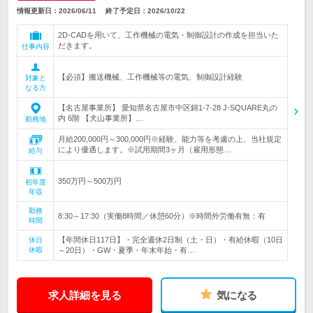
情報更新日：2026/06/11
終了予定日：
2026/10/22
2D-CADを用いて、工作機械の電気・制御設計の作成を担当いた
だきます。
仕事内容
【必須】搬送機械、工作機械等の電気、制御設計経験
対象と
なる方
【名古屋事業所】 愛知県名古屋市中区錦1-7-28 J-SQUARE丸の
内 6階 【犬山事業所】…
勤務地
月給200,000円～300,000円※経験、能力等を考慮の上、当社規定
により優遇します。※試用期間3ヶ月（雇用形態…
給与
350万円～500万円
初年度
年収
勤務
8:30～17:30（実働8時間／休憩60分）※時間外労働有無：有
時間
【年間休日117日】・完全週休2日制（土・日）・有給休暇（10日
休日
休暇
～20日）・GW・夏季・年末年始・有…
求人詳細を見る
気になる