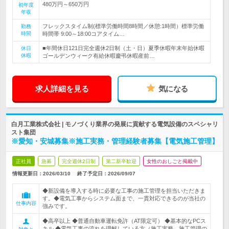
480万円～650万円
初年度
年収
フレックスタイム制(標準労働時間8時間／休憩:1時間）標準労働
勤務
時間
時間帯 9:00～18:00コアタイム…
■年間休日121日完全週休2日制（土・日）夏季休暇年末年始休暇
休日
休暇
ゴールデンウィーク有給休暇慶弔休暇産前…
求人詳細を見る
気になる
白月工業株式会社 | モノづくり業界の発展に貢献する電気設備のスペシャリ
スト集団
※愛知・安城募集※施工実務・管理経験者募集【電気施工管理】
正社員
急募
完全週休2日制
第二新卒歓迎
女性のおしごと掲載中
情報更新日：2026/03/10
終了予定日：
2026/09/07
◆新設備を導入する時に必要な工事の施工管理を担当いただきま
す。◆電気工事からシステム面まで、一貫対応できるのが当社の
仕事内容
強みです。
◆高卒以上 ◆普通自動車運転免許（AT限定可） ◆基本的なPCス
キル ◆電気工事の流れを理解している方（施工実務、施工管理の