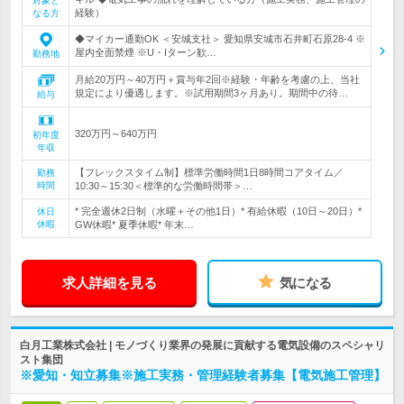
対象と
経験）
なる方
◆マイカー通勤OK ＜安城支社＞ 愛知県安城市石井町石原28-4 ※
屋内全面禁煙 ※U・Iターン歓…
勤務地
月給20万円～40万円＋賞与年2回※経験・年齢を考慮の上、当社
規定により優遇します。※試用期間3ヶ月あり。期間中の待…
給与
320万円～640万円
初年度
年収
【フレックスタイム制】標準労働時間1日8時間コアタイム／
勤務
時間
10:30～15:30＜標準的な労働時間帯＞…
* 完全週休2日制（水曜＋その他1日）* 有給休暇（10日～20日）*
休日
休暇
GW休暇* 夏季休暇* 年末…
求人詳細を見る
気になる
白月工業株式会社 | モノづくり業界の発展に貢献する電気設備のスペシャリ
スト集団
※愛知・知立募集※施工実務・管理経験者募集【電気施工管理】