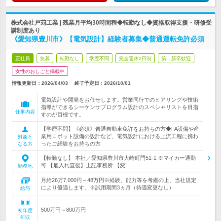
株式会社戸苅工業 | 残業月平均30時間程◆転勤なし◆資格取得支援・研修受
講制度あり
《愛知県豊川市》【電気設計】経験者募集◆普通運転免許必須
正社員
急募
転勤なし
学歴不問
完全週休2日制
第二新卒歓迎
女性のおしごと掲載中
情報更新日：2026/04/03
終了予定日：
2026/10/01
電気設計や開発をお任せします。営業同行でのヒアリングや技術
指導ができるシーケンサプログラム設計のスペシャリストを目指
仕事内容
すのが目標です。
【学歴不問】《必須》普通自動車免許をお持ちの方◆FA設備や産
業用ロボット設備の設計など、電気設計における上流工程に携わ
対象と
ったご経験をお持ちの方
なる方
【転勤なし】 本社／愛知県豊川市大崎町門51-1 ※マイカー通勤
可 【雇入れ直後】上記事務所 【変…
勤務地
月給26万7,000円～48万円※経験、能力等を考慮の上、当社規定
により優遇します。※試用期間3ヵ月（待遇変更なし）
給与
500万円～800万円
初年度
年収