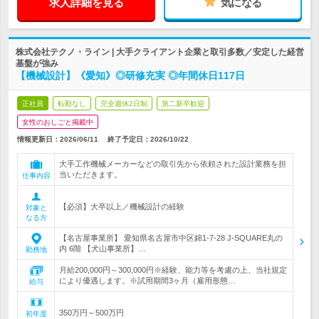
求人詳細を見る
気になる
株式会社テクノ・ライン | 大手クライアント企業と取引多数／安定した経営
基盤が強み
【機械設計】《愛知》◎研修充実 ◎年間休日117日
正社員
転勤なし
完全週休2日制
第二新卒歓迎
女性のおしごと掲載中
情報更新日：2026/06/11
終了予定日：
2026/10/22
大手工作機械メーカーなどの取引先から依頼された設計業務を担
当いただきます。
仕事内容
【必須】大卒以上／機械設計の経験
対象と
なる方
【名古屋事業所】 愛知県名古屋市中区錦1-7-28 J-SQUARE丸の
内 6階 【犬山事業所】…
勤務地
月給200,000円～300,000円※経験、能力等を考慮の上、当社規定
により優遇します。※試用期間3ヶ月（雇用形態…
給与
350万円～500万円
初年度