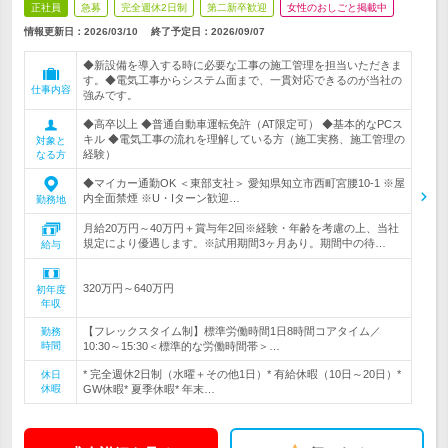
正社員
急募
完全週休2日制
第二新卒歓迎
女性のおしごと掲載中
情報更新日：2026/03/10
終了予定日：
2026/09/07
◆新設備を導入する時に必要な工事の施工管理を担当いただきま
す。◆電気工事からシステム面まで、一貫対応できるのが当社の
仕事内容
強みです。
◆高卒以上 ◆普通自動車運転免許（AT限定可） ◆基本的なPCス
キル ◆電気工事の流れを理解している方（施工実務、施工管理の
対象と
経験）
なる方
◆マイカー通勤OK ＜東部支社＞ 愛知県知立市西町宮腰10-1 ※屋
内全面禁煙 ※U・Iターン歓迎…
勤務地
月給20万円～40万円＋賞与年2回※経験・年齢を考慮の上、当社
規定により優遇します。※試用期間3ヶ月あり。期間中の待…
給与
320万円～640万円
初年度
年収
【フレックスタイム制】標準労働時間1日8時間コアタイム／
勤務
時間
10:30～15:30＜標準的な労働時間帯＞…
* 完全週休2日制（水曜＋その他1日）* 有給休暇（10日～20日）*
休日
休暇
GW休暇* 夏季休暇* 年末…