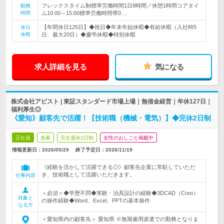
フレックスタイム制標準労働時間1日8時間／休憩1時間コアタイ
勤務
時間
ム10:00～15:00標準労働時間帯0…
【年間休日125日】◆祝日◆年末年始休暇◆有給休暇（入社時5
休日
休暇
日、最大20日）◆慶弔休暇◆特別休暇
求人詳細を見る
気になる
株式会社アビスト | 東証スタンダード市場上場｜無借金経営｜年休127日｜
福利厚生◎
《愛知》顧客先で活躍！【技術職（機械・電気）】◆完休2日制
正社員
急募
完全週休2日制
女性のおしごと掲載中
情報更新日：2026/05/29
終了予定日：
2026/11/19
《経験を活かして活躍できる◎》顧客先企業に常駐していただ
き、技術職として活躍いただきます。
仕事内容
＜必須＞◆学歴不問◆実験・治具設計の経験◆3DCAD（Creo）
対象と
の操作経験◆Word、Excel、PPTの基本操作
なる方
＜愛知県内の顧客先＞ 愛知県 ※無期雇用派遣での勤務となりま