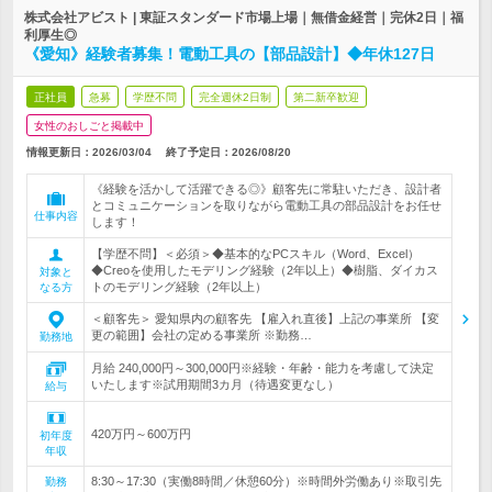
株式会社アビスト | 東証スタンダード市場上場｜無借金経営｜完休2日｜福
利厚生◎
《愛知》経験者募集！電動工具の【部品設計】◆年休127日
正社員
急募
学歴不問
完全週休2日制
第二新卒歓迎
女性のおしごと掲載中
情報更新日：2026/03/04
終了予定日：
2026/08/20
《経験を活かして活躍できる◎》顧客先に常駐いただき、設計者
とコミュニケーションを取りながら電動工具の部品設計をお任せ
仕事内容
します！
【学歴不問】＜必須＞◆基本的なPCスキル（Word、Excel）
◆Creoを使用したモデリング経験（2年以上）◆樹脂、ダイカス
対象と
トのモデリング経験（2年以上）
なる方
＜顧客先＞ 愛知県内の顧客先 【雇入れ直後】上記の事業所 【変
更の範囲】会社の定める事業所 ※勤務…
勤務地
月給 240,000円～300,000円※経験・年齢・能力を考慮して決定
いたします※試用期間3カ月（待遇変更なし）
給与
420万円～600万円
初年度
年収
8:30～17:30（実働8時間／休憩60分）※時間外労働あり※取引先
勤務