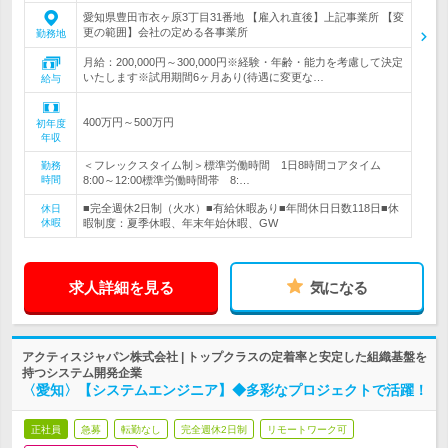
愛知県豊田市衣ヶ原3丁目31番地 【雇入れ直後】上記事業所 【変
更の範囲】会社の定める各事業所
勤務地
月給：200,000円～300,000円※経験・年齢・能力を考慮して決定
いたします※試用期間6ヶ月あり(待遇に変更な…
給与
400万円～500万円
初年度
年収
＜フレックスタイム制＞標準労働時間 1日8時間コアタイム
勤務
時間
8:00～12:00標準労働時間帯 8:…
■完全週休2日制（火水）■有給休暇あり■年間休日日数118日■休
休日
休暇
暇制度：夏季休暇、年末年始休暇、GW
求人詳細を見る
気になる
アクティスジャパン株式会社 | トップクラスの定着率と安定した組織基盤を
持つシステム開発企業
〈愛知〉【システムエンジニア】◆多彩なプロジェクトで活躍！
正社員
急募
転勤なし
完全週休2日制
リモートワーク可