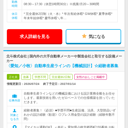
勤務
08:30～17:30（休憩1時間30分）※残業/月20～30時間
時間
* 完全週休2日制（火・水）* 年次有給休暇* GW休暇* 夏季休暇*
休日
休暇
年末年始休暇* 慶弔休暇＼年…
求人詳細を見る
気になる
北斗株式会社 | 国内外の大手自動車メーカーや製造会社と取引する設備メー
カー
〈愛知／小牧〉自動車生産ラインの【機械設計】☆経験者募集
正社員
急募
学歴不問
完全週休2日制
女性のおしごと掲載中
情報更新日：2026/07/24
終了予定日：
2027/01/14
自動車生産ラインなどの機械設備における設計業務全般をお任せ
します。最新技術を用いたゼロベースでの仕様構築を担っていた
仕事内容
だきます。
経験者募集！《必須》■学歴不問■生産設備、治具、大型部品いず
れかの設計経験《歓迎》◎プレス用金型の設計経験（経験年数不
対象と
問）
なる方
【マイカー通勤OK】 ＜本社＞ 愛知県小牧市郷西町155番地 ※転