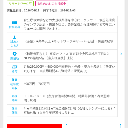
リモートワーク可
女性のおしごと掲載中
情報更新日：2026/06/12
終了予定日：
2026/12/03
官公庁や大学などの大規模案件を中心に、クラウド・仮想化環境
のインフラ設計・構築を担当。要件定義から運用保守まで幅広い
仕事内容
フェーズに関与できます。
《必須》■高卒以上 ■ネットワークやサーバー設計・構築の経験
対象と
なる方
《転勤当面なし》 東京オフィス 東京都中央区築地三丁目3-2
NEWS築地5階 【雇入れ直後】上記…
勤務地
月給250,000円～500,000円※経験・年齢・能力を考慮して決定い
たします。※試用期間3ヶ月(待遇に変更あり)…
給与
400万円～700万円
初年度
年収
9：30～18：30（所定労働時間8時間）時間外労働：有休憩時
勤務
時間
間：60分
# ★年間休日120日★* 完全週休2日制（会社カレンダーによる）*
休日
休暇
有給休暇（入社半年経過後より付…