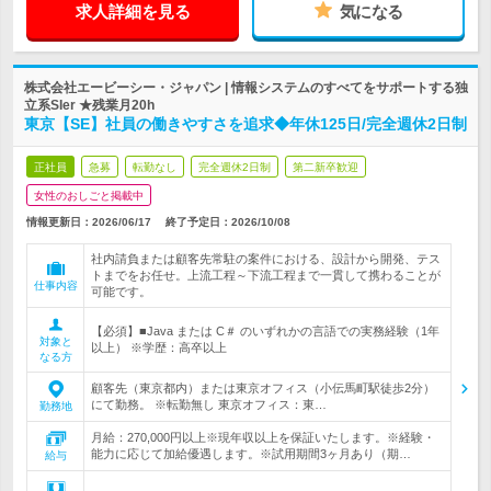
求人詳細を見る
気になる
株式会社エービーシー・ジャパン | 情報システムのすべてをサポートする独
立系SIer ★残業月20h
東京【SE】社員の働きやすさを追求◆年休125日/完全週休2日制
正社員
急募
転勤なし
完全週休2日制
第二新卒歓迎
女性のおしごと掲載中
情報更新日：2026/06/17
終了予定日：
2026/10/08
社内請負または顧客先常駐の案件における、設計から開発、テス
トまでをお任せ。上流工程～下流工程まで一貫して携わることが
仕事内容
可能です。
【必須】■Java または C＃ のいずれかの言語での実務経験（1年
対象と
以上） ※学歴：高卒以上
なる方
顧客先（東京都内）または東京オフィス（小伝馬町駅徒歩2分）
にて勤務。 ※転勤無し 東京オフィス：東…
勤務地
月給：270,000円以上※現年収以上を保証いたします。※経験・
能力に応じて加給優遇します。※試用期間3ヶ月あり（期…
給与