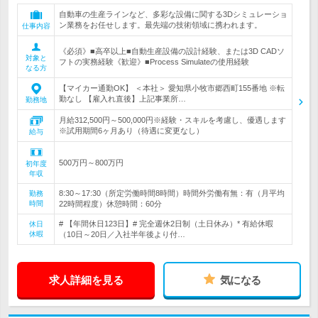
自動車の生産ラインなど、多彩な設備に関する3Dシミュレーショ
ン業務をお任せします。最先端の技術領域に携われます。
仕事内容
《必須》■高卒以上■自動生産設備の設計経験、または3D CADソ
対象と
フトの実務経験《歓迎》■Process Simulateの使用経験
なる方
【マイカー通勤OK】 ＜本社＞ 愛知県小牧市郷西町155番地 ※転
勤なし 【雇入れ直後】上記事業所…
勤務地
月給312,500円～500,000円※経験・スキルを考慮し、優遇します
※試用期間6ヶ月あり（待遇に変更なし）
給与
500万円～800万円
初年度
年収
8:30～17:30（所定労働時間8時間）時間外労働有無：有（月平均
勤務
時間
22時間程度）休憩時間：60分
# 【年間休日123日】# 完全週休2日制（土日休み）* 有給休暇
休日
休暇
（10日～20日／入社半年後より付…
求人詳細を見る
気になる