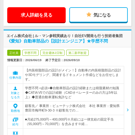
求人詳細を見る
気になる
エイム株式会社 | ル・マン参戦実績あり！自社EV開発も行う技術者集団
《愛知》自動車部品の【設計エンジニア】★学歴不問
正社員
学歴不問
完全週休2日制
第二新卒歓迎
情報更新日：2026/06/19
終了予定日：
2026/09/10
【内装樹脂部品の設計がメイン！】自動車の内装樹脂部品の設計
や3Dモデリング、関連するドキュメント作成などをお任せしま
仕事内容
す。
学歴不問 <必須>◆自動車部品の設計経験または樹脂素材の知識
◆CATIA V5での設計経験（CADオペレーターのみの方は5年以
対象と
上）◆普通自動車運転免許など
なる方
顧客先／ 事業所：ビューテック株式会社 本社 事業所：愛知県
豊田市梅坪町9-30-3 ※顧客先での…
勤務地
■月給275,000円～400,000円※月給には一律支給の固定手当
（55,000円～70,000円）を含みます※経…
給与