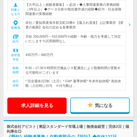
【大卒以上｜経験者募集】＜必須＞◆人事関連業務の実務経験
（3年以上）◆データ分析や報告書作成の経験◆給与・社会保険
対象と
関連業の実務経験
なる方
本社／愛知県東海市新宝町33番4 【雇入れ直後】上記事業所 【変
更の範囲】会社の定める各事業所
勤務地
月給 250,000円～410,000円※経験・年齢・能力を考慮して決定
いたします※試用期間なし
給与
430万円～680万円
初年度
年収
8:30～17:30※時間外労働あり※配属先により勤務時間が変動す
勤務
時間
る可能性がございます
* 完全週休2日制（土日）* GW* 夏季休暇* 年末年始休暇* 有給休
休日
休暇
暇（入社時に付与 ※付与数は…
求人詳細を見る
気になる
株式会社アビスト | 東証スタンダード市場上場｜無借金経営｜完休2日｜福
利厚生◎
《愛知》経験者募集！自動車部品の【設計】◆年休127日