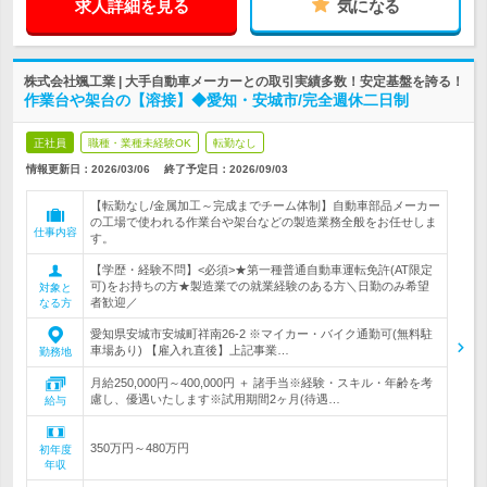
求人詳細を見る
気になる
株式会社颯工業 | 大手自動車メーカーとの取引実績多数！安定基盤を誇る！
作業台や架台の【溶接】◆愛知・安城市/完全週休二日制
正社員
職種・業種未経験OK
転勤なし
情報更新日：2026/03/06
終了予定日：
2026/09/03
【転勤なし/金属加工～完成までチーム体制】自動車部品メーカー
の工場で使われる作業台や架台などの製造業務全般をお任せしま
仕事内容
す。
【学歴・経験不問】<必須>★第一種普通自動車運転免許(AT限定
可)をお持ちの方★製造業での就業経験のある方＼日勤のみ希望
対象と
者歓迎／
なる方
愛知県安城市安城町祥南26-2 ※マイカー・バイク通勤可(無料駐
車場あり) 【雇入れ直後】上記事業…
勤務地
月給250,000円～400,000円 ＋ 諸手当※経験・スキル・年齢を考
慮し、優遇いたします※試用期間2ヶ月(待遇…
給与
350万円～480万円
初年度
年収