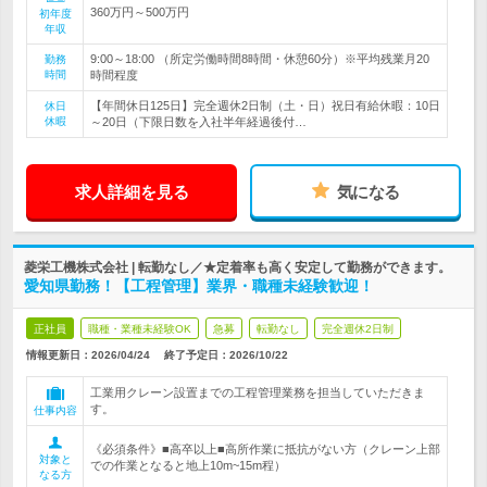
360万円～500万円
初年度
年収
9:00～18:00 （所定労働時間8時間・休憩60分）※平均残業月20
勤務
時間
時間程度
【年間休日125日】完全週休2日制（土・日）祝日有給休暇：10日
休日
休暇
～20日（下限日数を入社半年経過後付…
求人詳細を見る
気になる
菱栄工機株式会社 | 転勤なし／★定着率も高く安定して勤務ができます。
愛知県勤務！【工程管理】業界・職種未経験歓迎！
正社員
職種・業種未経験OK
急募
転勤なし
完全週休2日制
情報更新日：2026/04/24
終了予定日：
2026/10/22
工業用クレーン設置までの工程管理業務を担当していただきま
す。
仕事内容
《必須条件》■高卒以上■高所作業に抵抗がない方（クレーン上部
対象と
での作業となると地上10m~15m程）
なる方