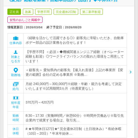
正社員
急募
学歴不問
完全週休2日制
第二新卒歓迎
女性のおしごと掲載中
情報更新日：2026/03/04
終了予定日：
2026/08/20
《経験を活かして活躍できる◎》顧客先に常駐いただき、自動車
ボデー部品の設計業務をお任せします！
仕事内容
【学歴不問】＜必須＞◆機械関連エンジニア経験（オペレーター
経験も歓迎）◎ワークライフバランスの取れた環境をご用意して
対象と
います！
なる方
＜顧客先＞ 愛知県内の顧客先 【雇入れ直後】上記の事業所 【変
更の範囲】会社の定める事業所 ※勤務…
勤務地
月給 240,000円～300,000円※経験・年齢・能力を考慮して決定
いたします※試用期間3カ月（待遇変更なし）
給与
370万円～420万円
初年度
年収
8:30～17:30（実働8時間／休憩60分）※時間外労働あり※取引先
勤務
時間
企業内で就業する場合は、取引先…
# ★年間休日127日★* 完全週休2日制（土日祝休み）* 有給休暇
休日
休暇
（10日～20日）* 年末年始休…