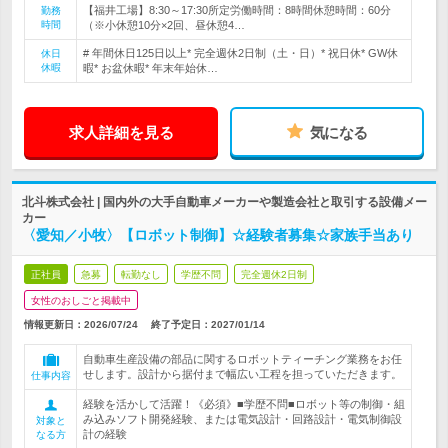
【福井工場】8:30～17:30所定労働時間：8時間休憩時間：60分
勤務
時間
（※小休憩10分×2回、昼休憩4…
# 年間休日125日以上* 完全週休2日制（土・日）* 祝日休* GW休
休日
休暇
暇* お盆休暇* 年末年始休…
求人詳細を見る
気になる
北斗株式会社 | 国内外の大手自動車メーカーや製造会社と取引する設備メー
カー
〈愛知／小牧〉【ロボット制御】☆経験者募集☆家族手当あり
正社員
急募
転勤なし
学歴不問
完全週休2日制
女性のおしごと掲載中
情報更新日：2026/07/24
終了予定日：
2027/01/14
自動車生産設備の部品に関するロボットティーチング業務をお任
せします。設計から据付まで幅広い工程を担っていただきます。
仕事内容
経験を活かして活躍！《必須》■学歴不問■ロボット等の制御・組
み込みソフト開発経験、または電気設計・回路設計・電気制御設
対象と
計の経験
なる方