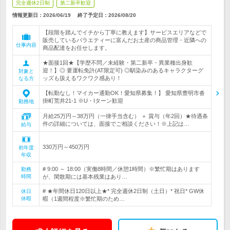
完全週休2日制
第二新卒歓迎
情報更新日：2026/06/19
終了予定日：
2026/08/20
【段階を踏んでイチから丁寧に教えます】サービスエリアなどで
販売しているバラエティーに富んだお土産の商品管理・近隣への
仕事内容
商品配達をお任せします。
★面接1回★【学歴不問／未経験・第二新卒・異業種出身歓
迎！】◎ 要運転免許(AT限定可) ◎馴染みのあるキャラクターグ
対象と
ッズも扱えるワクワク感あり！
なる方
【転勤なし！マイカー通勤OK！愛知県募集！】 愛知県豊明市沓
掛町荒井21-1 ※U・Iターン歓迎
勤務地
月給25万円～38万円（一律手当含む） ＋ 賞与（年2回）★待遇条
件の詳細については、面接でご相談ください！※上記は…
給与
330万円～450万円
初年度
年収
# 9:00 ～ 18:00（実働8時間／休憩1時間）※繁忙期はあります
勤務
時間
が、閑散期には基本残業はあり…
# ★年間休日120日以上★* 完全週休2日制（土日）* 祝日* GW休
休日
休暇
暇（1週間程度※繁忙期のため…