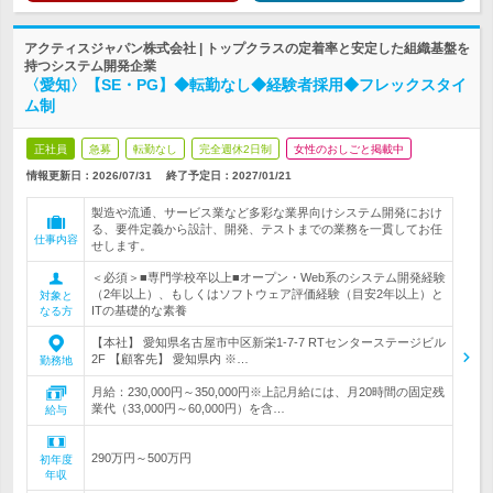
アクティスジャパン株式会社 | トップクラスの定着率と安定した組織基盤を
持つシステム開発企業
〈愛知〉【SE・PG】◆転勤なし◆経験者採用◆フレックスタイ
ム制
正社員
急募
転勤なし
完全週休2日制
女性のおしごと掲載中
情報更新日：2026/07/31
終了予定日：
2027/01/21
製造や流通、サービス業など多彩な業界向けシステム開発におけ
る、要件定義から設計、開発、テストまでの業務を一貫してお任
仕事内容
せします。
＜必須＞■専門学校卒以上■オープン・Web系のシステム開発経験
（2年以上）、もしくはソフトウェア評価経験（目安2年以上）と
対象と
ITの基礎的な素養
なる方
【本社】 愛知県名古屋市中区新栄1-7-7 RTセンターステージビル
2F 【顧客先】 愛知県内 ※…
勤務地
月給：230,000円～350,000円※上記月給には、月20時間の固定残
業代（33,000円～60,000円）を含…
給与
290万円～500万円
初年度
年収