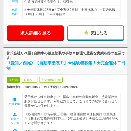
時間
企業内で就業する場合は、取引先…
# ★年間休日127日★* 完全週休2日制（土日祝休み）* 有給休暇
休日
休暇
（10日～20日）* 年末年始休…
求人詳細を見る
気になる
株式会社リペ屋 | 自動車の鈑金塗装や事故車修理で豊富な実績を持つ企業で
す。
《愛知／西尾》【自動車塗装工】★経験者募集！★完全週休二日
制
正社員
転勤なし
完全週休2日制
情報更新日：2026/03/27
終了予定日：
2026/09/24
乗用車から軽自動車まで、幅広い車種の自動車鈑金・塗装業務全
般をお任せします。★即戦力として、これまでの経験に合わせた
仕事内容
業務からお任せします。
《必須要件》◎高卒以上 ◎第一種普通自動車運転免許 ◎塗装ま
たは鈑金の実務経験3年以上（5年以上優遇）★鈑金工の経験があ
対象と
る方は活かせます！
なる方