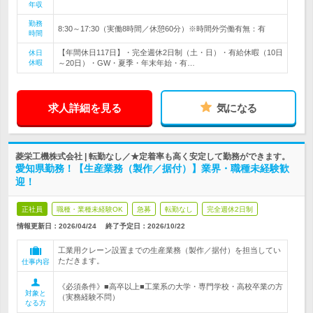
年収
勤務
8:30～17:30（実働8時間／休憩60分）※時間外労働有無：有
時間
【年間休日117日】・完全週休2日制（土・日）・有給休暇（10日
休日
休暇
～20日）・GW・夏季・年末年始・有…
求人詳細を見る
気になる
菱栄工機株式会社 | 転勤なし／★定着率も高く安定して勤務ができます。
愛知県勤務！【生産業務（製作／据付）】業界・職種未経験歓
迎！
正社員
職種・業種未経験OK
急募
転勤なし
完全週休2日制
情報更新日：2026/04/24
終了予定日：
2026/10/22
工業用クレーン設置までの生産業務（製作／据付）を担当してい
ただきます。
仕事内容
《必須条件》■高卒以上■工業系の大学・専門学校・高校卒業の方
対象と
（実務経験不問）
なる方