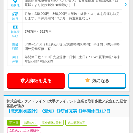
愛知県西尾市吾妻町93 《アクセス》名古屋鉄道 名鉄西尾線「西
尾駅」より徒歩10分 ★転勤なし 【…
勤務地
月給：230,000円～360,000円※年齢・経験・スキルを考慮し決定
します。※試用期間：3か月（待遇変更なし）
給与
276万円～532万円
初年度
年収
8:30～17:30（1日あたり所定労働時間08時間）※休憩：60分※時
勤務
時間
間外労働有無：有
年間休日数：110日完全週休二日制（土日）* GW* 夏季休暇* 年末
休日
休暇
年始休暇* 有給休暇
求人詳細を見る
気になる
株式会社テクノ・ライン | 大手クライアント企業と取引多数／安定した経営
基盤が強み
【電気制御設計】《愛知》◎研修充実 ◎年間休日117日
正社員
転勤なし
完全週休2日制
第二新卒歓迎
女性のおしごと掲載中