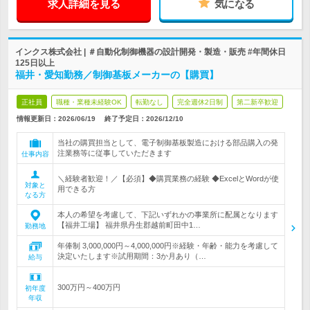
求人詳細を見る
気になる
インクス株式会社 | ＃自動化制御機器の設計開発・製造・販売 #年間休日
125日以上
福井・愛知勤務／制御基板メーカーの【購買】
正社員
職種・業種未経験OK
転勤なし
完全週休2日制
第二新卒歓迎
情報更新日：2026/06/19
終了予定日：
2026/12/10
当社の購買担当として、電子制御基板製造における部品購入の発
注業務等に従事していただきます
仕事内容
＼経験者歓迎！／【必須】◆購買業務の経験 ◆ExcelとWordが使
対象と
用できる方
なる方
本人の希望を考慮して、下記いずれかの事業所に配属となります
【福井工場】 福井県丹生郡越前町田中1…
勤務地
年俸制 3,000,000円～4,000,000円※経験・年齢・能力を考慮して
決定いたします※試用期間：3か月あり（…
給与
300万円～400万円
初年度
年収