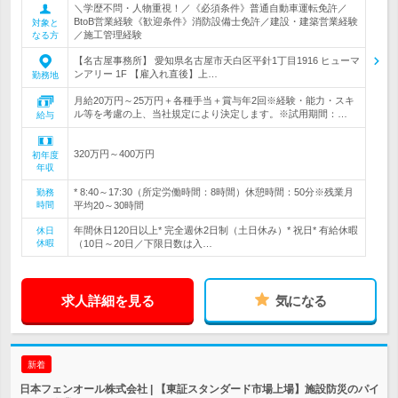
＼学歴不問・人物重視！／《必須条件》普通自動車運転免許／
BtoB営業経験《歓迎条件》消防設備士免許／建設・建築営業経験
対象と
／施工管理経験
なる方
【名古屋事務所】 愛知県名古屋市天白区平針1丁目1916 ヒューマ
ンアリー 1F 【雇入れ直後】上…
勤務地
月給20万円～25万円＋各種手当＋賞与年2回※経験・能力・スキ
ル等を考慮の上、当社規定により決定します。※試用期間：…
給与
320万円～400万円
初年度
年収
* 8:40～17:30（所定労働時間：8時間）休憩時間：50分※残業月
勤務
時間
平均20～30時間
年間休日120日以上* 完全週休2日制（土日休み）* 祝日* 有給休暇
休日
休暇
（10日～20日／下限日数は入…
求人詳細を見る
気になる
新着
日本フェンオール株式会社 | 【東証スタンダード市場上場】施設防災のパイ