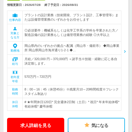
情報更新日：2026/07/28
終了予定日：
2026/08/31
プラントの設計業務（技術開発、プラント設計、工事管理等）ま
たは設備管理業務のいずれかをお任せします
仕事内容
◎必須要件：機械系もしくは化学工学系の学科を卒業された方／
対象と
製造設備の設計業務もしくは備管理業務の経験 ◎大卒以上
なる方
岡山県内のいずれかの拠点へ配属（岡山市・備前市） ◆岡山事業
所 岡山県岡山市海岸通り1-2-1 ◆…
勤務地
月給／320,000 円～370,000円 ＋諸手当※技能・経験に応じ各自
決定致します。
給与
570万円～720万円
初年度
年収
8：00～16：45（休憩45分）※残業月10～20時間程度※フレック
勤務
時間
スタイム制あり
# ★年間休日120日* 完全週休2日制（土日）* 祝日* 年末年始休暇*
休日
休暇
有給休暇* 慶弔休暇
求人詳細を見る
気になる