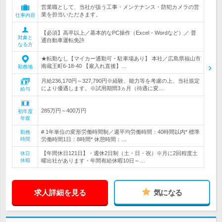
営業職として、当社が扱う工事・メンテナンス・防犯カメラの営
業を担当いただきます。
仕事内容
【必須】高卒以上／基本的なPC操作（Excel・Wordなど）／ 普
対象と
通自動車運転免許
なる方
★転勤なし【マイカー通勤可・駐車場あり】 本社／広島県福山市
南蔵王町6-18-40 【雇入れ直後】…
勤務地
月給236,170円～327,790円※経験、能力等を考慮の上、当社規定
により優遇します。※試用期間3ヵ月（待遇に変…
給与
285万円～400万円
初年度
年収
# 1年単位の変形労働時間制／週平均労働時間：40時間以内* 標準
勤務
時間
労働時間1日：8時間* 休憩時間：…
【年間休日121日】・週休2日制（土・日・祝）※月に2回程度土
休日
休暇
曜出社があります・年間有給休暇10日～…
求人詳細を見る
気になる