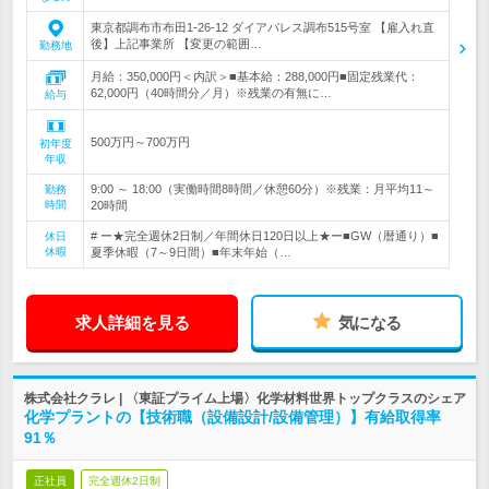
東京都調布市布田1-26-12 ダイアパレス調布515号室 【雇入れ直
後】上記事業所 【変更の範囲…
勤務地
月給：350,000円＜内訳＞■基本給：288,000円■固定残業代：
62,000円（40時間分／月）※残業の有無に…
給与
500万円～700万円
初年度
年収
9:00 ～ 18:00（実働時間8時間／休憩60分）※残業：月平均11～
勤務
時間
20時間
# ー★完全週休2日制／年間休日120日以上★ー■GW（暦通り）■
休日
休暇
夏季休暇（7～9日間）■年末年始（…
求人詳細を見る
気になる
株式会社クラレ | 〈東証プライム上場〉化学材料世界トップクラスのシェア
化学プラントの【技術職（設備設計/設備管理）】有給取得率
91％
正社員
完全週休2日制