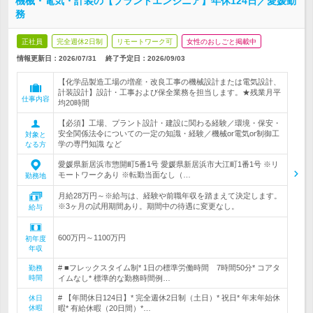
機械・電気・計装の【プラントエンジニア】年休124日／愛媛勤
務
正社員
完全週休2日制
リモートワーク可
女性のおしごと掲載中
情報更新日：2026/07/31
終了予定日：
2026/09/03
【化学品製造工場の増産・改良工事の機械設計または電気設計、
計装設計】設計・工事および保全業務を担当します。★残業月平
仕事内容
均20時間
【必須】工場、プラント設計・建設に関わる経験／環境・保安・
安全関係法令についての一定の知識・経験／機械or電気or制御工
対象と
学の専門知識 など
なる方
愛媛県新居浜市惣開町5番1号 愛媛県新居浜市大江町1番1号 ※リ
モートワークあり ※転勤当面なし（…
勤務地
月給28万円～※給与は、経験や前職年収を踏まえて決定します。
※3ヶ月の試用期間あり。期間中の待遇に変更なし。
給与
600万円～1100万円
初年度
年収
# ■フレックスタイム制* 1日の標準労働時間 7時間50分* コアタ
勤務
時間
イムなし* 標準的な勤務時間例…
# 【年間休日124日】* 完全週休2日制（土日）* 祝日* 年末年始休
休日
休暇
暇* 有給休暇（20日間）*…