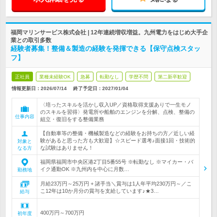
福岡マリンサービス株式会社 | 12年連続増収増益。九州電力をはじめ大手企
業との取引多数
経験者募集！整備＆製造の経験を発揮できる【保守点検スタッ
フ】
正社員
業種未経験OK
急募
転勤なし
学歴不問
第二新卒歓迎
情報更新日：2026/07/14
終了予定日：
2027/01/04
〈培ったスキルを活かし収入UP／資格取得支援ありで一生モノ
のスキルを習得〉発電所や船舶のエンジンを分解、点検、整備の
仕事内容
組立・復旧をする整備業務
【自動車等の整備・機械製造などの経験をお持ちの方／近しい経
験があると思った方も大歓迎】☆スピード選考♪面接1回・技術的
対象と
な試験はありません！
なる方
福岡県福岡市中央区港2丁目5番55号 ※転勤なし ※マイカー・バ
イク通勤OK ※九州内を中心に月数…
勤務地
月給23万円～25万円 + 諸手当＼賞与は1人年平均230万円～／こ
こ12年は10か月分の賞与を支給しています♪★3…
給与
400万円～700万円
初年度