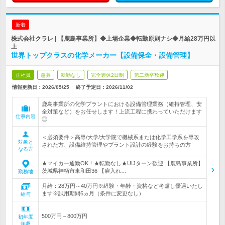
新着
株式会社クラレ | 【鹿島事業所】◆上場企業◆転勤原則ナシ◆月給28万円以
上
世界トップクラスの化学メーカー【設備保全・設備管理】
正社員
急募
転勤なし
完全週休2日制
第二新卒歓迎
情報更新日：2026/05/25
終了予定日：
2026/11/02
鹿島事業所の化学プラントにおける設備管理業務（維持管理、安
全対策など）をお任せします！上流工程に携わっていただけます
仕事内容
◎
＜必須要件＞高専/大学/大学院で機械系または化学工学系を専攻
対象と
された方、設備維持管理やプラント設計の経験をお持ちの方
なる方
★マイカー通勤OK！★転勤なし★UIJターン歓迎 【鹿島事業所】
茨城県神栖市東和田36 【雇入れ…
勤務地
月給：28万円～40万円※経験・年齢・資格など考慮し優遇いたし
ます※試用期間6ヵ月（条件に変更なし）
給与
500万円～800万円
初年度
年収