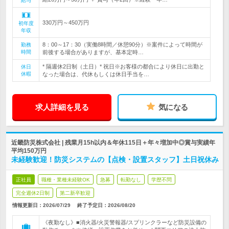
給与
330万円～450万円
初年度
年収
8：00～17：30（実働8時間／休憩90分）※案件によって時間が
勤務
時間
前後する場合がありますが、基本定時…
* 隔週休2日制（土日）* 祝日※お客様の都合により休日に出勤と
休日
休暇
なった場合は、代休もしくは休日手当を…
求人詳細を見る
気になる
近畿防災株式会社 | 残業月15h以内＆年休115日＋年々増加中◎賞与実績年
平均150万円
未経験歓迎！防災システムの【点検・設置スタッフ】土日祝休み
正社員
職種・業種未経験OK
急募
転勤なし
学歴不問
完全週休2日制
第二新卒歓迎
情報更新日：2026/07/29
終了予定日：
2026/08/20
《夜勤なし》■消火器/火災警報器/スプリンクラーなど防災設備の