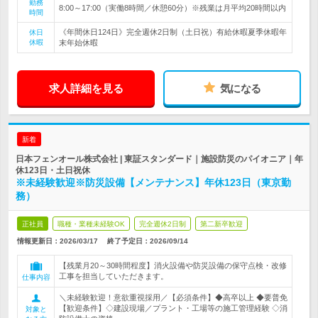
勤務
8:00～17:00（実働8時間／休憩60分）※残業は月平均20時間以内
時間
《年間休日124日》完全週休2日制（土日祝）有給休暇夏季休暇年
休日
休暇
末年始休暇
求人詳細を見る
気になる
新着
日本フェンオール株式会社 | 東証スタンダード｜施設防災のパイオニア｜年
休123日・土日祝休
※未経験歓迎※防災設備【メンテナンス】年休123日（東京勤
務）
正社員
職種・業種未経験OK
完全週休2日制
第二新卒歓迎
情報更新日：2026/03/17
終了予定日：
2026/09/14
【残業月20～30時間程度】消火設備や防災設備の保守点検・改修
工事を担当していただきます。
仕事内容
＼未経験歓迎！意欲重視採用／【必須条件】◆高卒以上 ◆要普免
【歓迎条件】◇建設現場／プラント・工場等の施工管理経験 ◇消
対象と