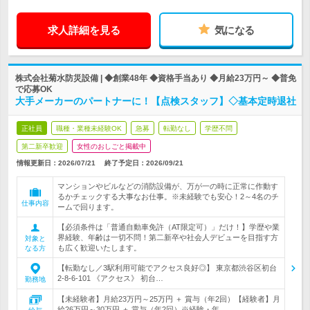
求人詳細を見る
気になる
株式会社菊水防災設備 | ◆創業48年 ◆資格手当あり ◆月給23万円～ ◆普免
で応募OK
大手メーカーのパートナーに！【点検スタッフ】◇基本定時退社
正社員
職種・業種未経験OK
急募
転勤なし
学歴不問
第二新卒歓迎
女性のおしごと掲載中
情報更新日：2026/07/21
終了予定日：
2026/09/21
マンションやビルなどの消防設備が、万が一の時に正常に作動す
るかチェックする大事なお仕事。※未経験でも安心！2～4名のチ
仕事内容
ームで回ります。
【必須条件は「普通自動車免許（AT限定可）」だけ！】学歴や業
界経験、年齢は一切不問！第二新卒や社会人デビューを目指す方
対象と
も広く歓迎いたします。
なる方
【転勤なし／3駅利用可能でアクセス良好◎】 東京都渋谷区初台
2-8-6-101 《アクセス》 初台…
勤務地
【未経験者】月給23万円～25万円 ＋ 賞与（年2回）【経験者】月
給26万円～30万円 ＋ 賞与（年2回）※経験・年…