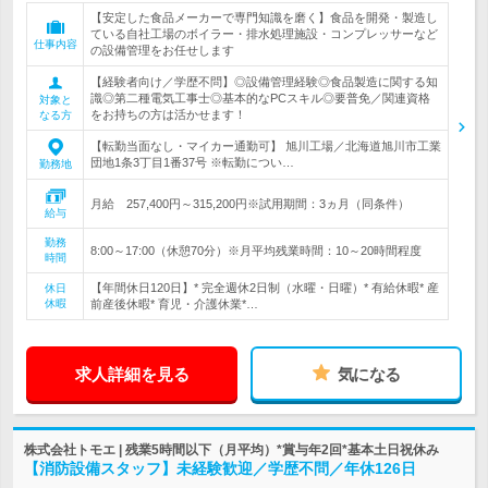
【安定した食品メーカーで専門知識を磨く】食品を開発・製造し
ている自社工場のボイラー・排水処理施設・コンプレッサーなど
仕事内容
の設備管理をお任せします
【経験者向け／学歴不問】◎設備管理経験◎食品製造に関する知
識◎第二種電気工事士◎基本的なPCスキル◎要普免／関連資格
対象と
をお持ちの方は活かせます！
なる方
【転勤当面なし・マイカー通勤可】 旭川工場／北海道旭川市工業
団地1条3丁目1番37号 ※転勤につい…
勤務地
月給 257,400円～315,200円※試用期間：3ヵ月（同条件）
給与
勤務
8:00～17:00（休憩70分）※月平均残業時間：10～20時間程度
時間
【年間休日120日】* 完全週休2日制（水曜・日曜）* 有給休暇* 産
休日
休暇
前産後休暇* 育児・介護休業*…
求人詳細を見る
気になる
株式会社トモエ | 残業5時間以下（月平均）*賞与年2回*基本土日祝休み
【消防設備スタッフ】未経験歓迎／学歴不問／年休126日