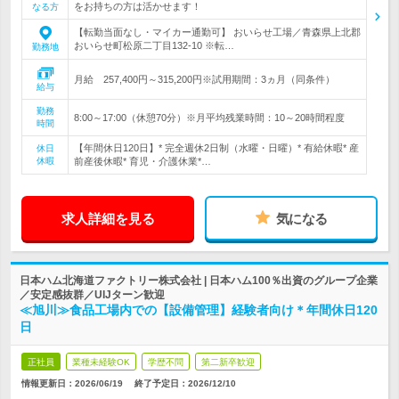
をお持ちの方は活かせます！
なる方
【転勤当面なし・マイカー通勤可】 おいらせ工場／青森県上北郡
おいらせ町松原二丁目132-10 ※転…
勤務地
月給 257,400円～315,200円※試用期間：3ヵ月（同条件）
給与
勤務
8:00～17:00（休憩70分）※月平均残業時間：10～20時間程度
時間
【年間休日120日】* 完全週休2日制（水曜・日曜）* 有給休暇* 産
休日
休暇
前産後休暇* 育児・介護休業*…
求人詳細を見る
気になる
日本ハム北海道ファクトリー株式会社 | 日本ハム100％出資のグループ企業
／安定感抜群／UIJターン歓迎
≪旭川≫食品工場内での【設備管理】経験者向け＊年間休日120
日
正社員
業種未経験OK
学歴不問
第二新卒歓迎
情報更新日：2026/06/19
終了予定日：
2026/12/10