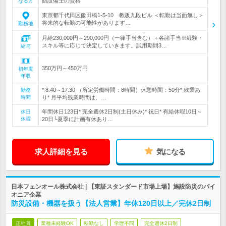
防設備士の資格
なる方
東京都千代田区飯田橋1-5-10 教販九段ビル ＜転勤は当面無し＞
将来的な転勤の可能性があります…
勤務地
月給230,000円～290,000円（一律手当含む）＋各諸手当※経験・
スキル等に応じて決定していきます。試用期間3…
給与
350万円～450万円
初年度
年収
* 8:40～17:30 （所定労働時間：8時間）休憩時間：50分* 残業あ
勤務
時間
り* 月平均残業時間は、…
年間休日123日* 完全週休2日制(土日休み)* 祝日* 有給休暇10日～
休日
休暇
20日└夏季に計画有休あり…
求人詳細を見る
気になる
日本フェンオール株式会社 | 【東証スタンダード市場上場】施設防災のパイ
オニア企業
防災設備・機器を扱う【法人営業】年休120日以上／完休2日制
正社員
業種未経験OK
転勤なし
学歴不問
完全週休2日制