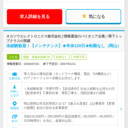
求人詳細を見る
気になる
オカツウエレクトロニクス株式会社 | 情報通信のパイオニア企業／県下トッ
プクラスの実績
未経験歓迎！【メンテナンス】★年休120日★転勤なし（岡山）
正社員
職種・業種未経験OK
転勤なし
学歴不問
情報更新日：2026/07/21
終了予定日：
2027/01/11
導入済みの通信設備（ネットワーク機器、電話、OA機器など）
のアフターフォロー全般をお任せします。
仕事内容
＜未経験歓迎！学歴不問＞【必須条件】社会人経験をお持ちの方
対象と
【歓迎条件】工事担任者、電気工事士、消防設備士の資格
なる方
岡山県岡山市北区野田2-11-17 【雇入れ直後】上記事業所 【変更
の範囲】会社の定める各事業所
勤務地
月給210,000円～330,000円※固定残業代（30,000円～40,000円／
月20時間分）を含む。超過分は別…
給与