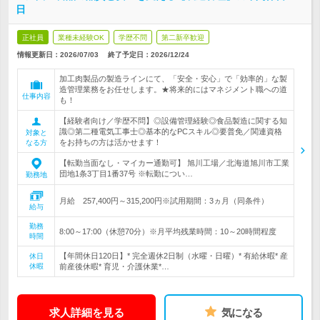
日
正社員
業種未経験OK
学歴不問
第二新卒歓迎
情報更新日：2026/07/03
終了予定日：
2026/12/24
加工肉製品の製造ラインにて、「安全・安心」で「効率的」な製
造管理業務をお任せします。★将来的にはマネジメント職への道
仕事内容
も！
【経験者向け／学歴不問】◎設備管理経験◎食品製造に関する知
識◎第二種電気工事士◎基本的なPCスキル◎要普免／関連資格
対象と
をお持ちの方は活かせます！
なる方
【転勤当面なし・マイカー通勤可】 旭川工場／北海道旭川市工業
団地1条3丁目1番37号 ※転勤につい…
勤務地
月給 257,400円～315,200円※試用期間：3ヵ月（同条件）
給与
勤務
8:00～17:00（休憩70分）※月平均残業時間：10～20時間程度
時間
【年間休日120日】* 完全週休2日制（水曜・日曜）* 有給休暇* 産
休日
休暇
前産後休暇* 育児・介護休業*…
求人詳細を見る
気になる