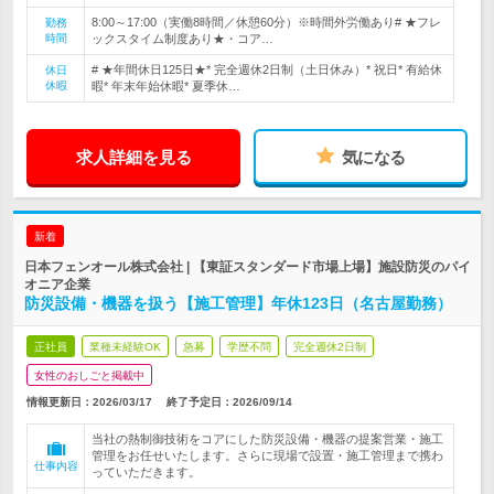
8:00～17:00（実働8時間／休憩60分）※時間外労働あり# ★フレ
勤務
時間
ックスタイム制度あり★・コア…
# ★年間休日125日★* 完全週休2日制（土日休み）* 祝日* 有給休
休日
休暇
暇* 年末年始休暇* 夏季休…
求人詳細を見る
気になる
新着
日本フェンオール株式会社 | 【東証スタンダード市場上場】施設防災のパイ
オニア企業
防災設備・機器を扱う【施工管理】年休123日（名古屋勤務）
正社員
業種未経験OK
急募
学歴不問
完全週休2日制
女性のおしごと掲載中
情報更新日：2026/03/17
終了予定日：
2026/09/14
当社の熱制御技術をコアにした防災設備・機器の提案営業・施工
管理をお任せいたします。さらに現場で設置・施工管理まで携わ
仕事内容
っていただきます。