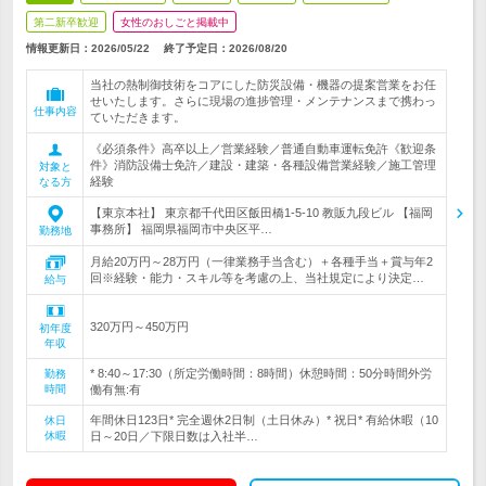
第二新卒歓迎
女性のおしごと掲載中
情報更新日：2026/05/22
終了予定日：
2026/08/20
当社の熱制御技術をコアにした防災設備・機器の提案営業をお任
せいたします。さらに現場の進捗管理・メンテナンスまで携わっ
仕事内容
ていただきます。
《必須条件》高卒以上／営業経験／普通自動車運転免許《歓迎条
件》消防設備士免許／建設・建築・各種設備営業経験／施工管理
対象と
経験
なる方
【東京本社】 東京都千代田区飯田橋1-5-10 教販九段ビル 【福岡
事務所】 福岡県福岡市中央区平…
勤務地
月給20万円～28万円（一律業務手当含む）＋各種手当＋賞与年2
回※経験・能力・スキル等を考慮の上、当社規定により決定…
給与
320万円～450万円
初年度
年収
* 8:40～17:30（所定労働時間：8時間）休憩時間：50分時間外労
勤務
時間
働有無:有
年間休日123日* 完全週休2日制（土日休み）* 祝日* 有給休暇（10
休日
休暇
日～20日／下限日数は入社半…