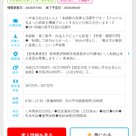
完全週休2日制
第二新卒歓迎
女性のおしごと掲載中
情報更新日：2026/07/02
終了予定日：
2026/08/20
＼中途入社がほとんど！未経験の先輩も活躍中です／【クルクル
丸まった鉄板を機械でカットするなどの加工を行います！】
仕事内容
◆18~30歳の若手社員が活躍中
未経験・第二新卒・社会人デビューも歓迎！【学歴・職歴不問】
◆「転職して給与が上がった」「休みが増えた」「働き方が劇的
対象と
に改善した」という声多数
なる方
【群馬事業所】 群馬県伊勢崎市境東新井1270番地1 ＼＼転勤は本
人意思を尊重します／／ 将来的に…
勤務地
月給21万7000円～31万7000円【想定月収 ※月給に手当を含んだ
金額】◆月収263,000円～（入社1年目）工…
給与
347万円～507万円
初年度
年収
勤務
8:30～17:30（実働8時間）月の平均残業時間:15時間
時間
＼年間休日123日／◆完全週休2日制（土日休み）◆祝日◆GW◆
休日
休暇
年末年始◆夏季休暇◆有給休暇(年間取得…
求人詳細を見る
気になる