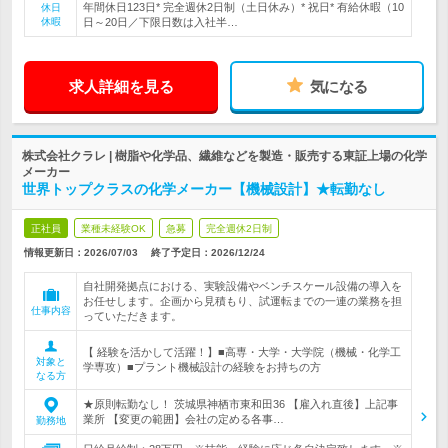
年間休日123日* 完全週休2日制（土日休み）* 祝日* 有給休暇（10
休日
休暇
日～20日／下限日数は入社半…
求人詳細を見る
気になる
株式会社クラレ | 樹脂や化学品、繊維などを製造・販売する東証上場の化学
メーカー
世界トップクラスの化学メーカー【機械設計】★転勤なし
正社員
業種未経験OK
急募
完全週休2日制
情報更新日：2026/07/03
終了予定日：
2026/12/24
自社開発拠点における、実験設備やベンチスケール設備の導入を
お任せします。企画から見積もり、試運転までの一連の業務を担
仕事内容
っていただきます。
【 経験を活かして活躍！】■高専・大学・大学院（機械・化学工
対象と
学専攻）■プラント機械設計の経験をお持ちの方
なる方
★原則転勤なし！ 茨城県神栖市東和田36 【雇入れ直後】上記事
業所 【変更の範囲】会社の定める各事…
勤務地