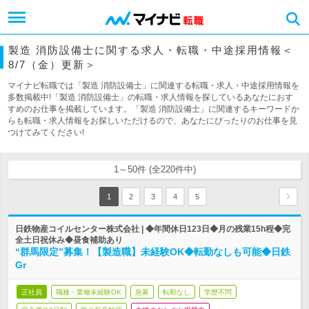
製造 消防設備士に関する求人・転職・中途採用情報＜
8/7（金）更新＞
マイナビ転職では「製造 消防設備士」に関連する転職・求人・中途採用情報を
多数掲載中!「製造 消防設備士」の転職・求人情報を探しているあなたにおす
すめのお仕事を掲載しています。「製造 消防設備士」に関連するキーワードか
らも転職・求人情報をお探しいただけるので、あなたにぴったりのお仕事を見
つけてみてください!
1～50件 (全220件中)
1
2
3
4
5
日鉄物産コイルセンター株式会社 | ◆年間休日123日◆月の残業15h程◆完
全土日祝休み◆昼食補助あり
“群馬限定”募集！【製造職】未経験OK◆転勤なしも可能◆日鉄
Gr
正社員
職種・業種未経験OK
急募
転勤なし
学歴不問