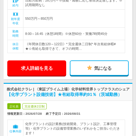
日給月給制：28万円～※技能・経験に応じ各自決定致します。※
試用期間なし
給与
550万円～850万円
初年度
年収
勤務
8:00～16:45（休憩1時間）※休憩60分・実働7時間45分
時間
《年間休日数120～122日》* 完全週休二日制* 年次有給休暇#
休日
休暇
★☆有給も取得できて、オフの時間…
求人詳細を見る
気になる
株式会社クラレ | 〈東証プライム上場〉化学材料世界トップクラスのシェア
【化学プラント設備技術】★有給取得率約91％（茨城勤務）
正社員
完全週休2日制
情報更新日：2026/07/28
終了予定日：
2026/08/31
化学プラントの設計業務(技術開発、プラント設計、工事管理
等)・化学プラントの設備管理業務のいずれかをご担当いただき
仕事内容
ます！