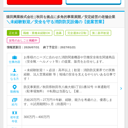
猿田興業株式会社 | 秋田を拠点に多角的事業展開／安定経営の老舗企業
＼未経験歓迎／安全を守る消防防災設備の【提案営業】
正社員
職種・業種未経験OK
急募
完全週休2日制
第二新卒歓迎
女性のおしごと掲載中
情報更新日：2026/07/31
終了予定日：
2027/01/21
お客様のニーズに合わせた消防関連機器や労働安全衛生関連商品
（安全靴・ヘルメット等）の提案、販売をお任せします。
仕事内容
＜未経験歓迎！＞必須：高卒以上｜歓迎：消防防災業界での実務
経験、法人営業経験 等｜地域の安全を支えるやりがいある仕事で
対象と
す！
なる方
防災事業部／秋田県秋田市八橋大畑1丁目1番32号 ※車通勤可
（駐車場無料） ※転勤は当面なし 【雇…
勤務地
月給20万円～27万円※年齢、経験、能力を考慮の上、優遇しま
す。※試用期間3ヶ月（待遇同一）
給与
300万円～400万円
初年度
年収