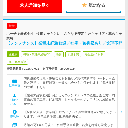
求人詳細を見る
気になる
新着
ホーチキ株式会社 | 技術力をもとに、さらなる安定したキャリア・暮らしを
実現！
【メンテナンス】業種未経験歓迎／社宅・独身寮あり／文理不問
正社員
職種・業種未経験OK
急募
学歴不問
完全週休2日制
第二新卒歓迎
情報更新日：2026/07/21
終了予定日：
2026/08/24
防災設備の点検・修繕などをお任せ／実作業をするパートナー企
業と連携し、日程調整・作業立ち会いをお任せします／資格取得
仕事内容
のサポートあり
【業種未経験歓迎】何かしらのメンテナンスの経験がある方／弱
電系の電気工事、ビル管理、シャッターのメンテナンス経験を活
対象と
かせる！
なる方
【全国の支店・営業所】 状況によって募集勤務地が変動してまい
ります。 ※希望を考慮し配属先を決定し…
勤務地
月給21万1,000円以上＋各種手当※経験・能力を考慮し決定しま