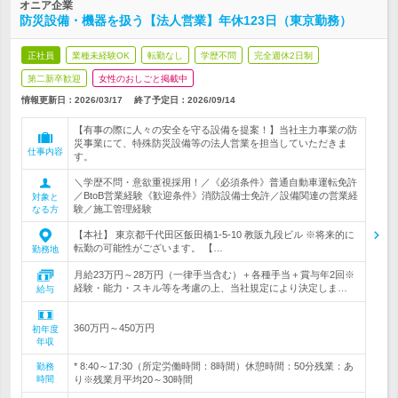
オニア企業
防災設備・機器を扱う【法人営業】年休123日（東京勤務）
正社員
業種未経験OK
転勤なし
学歴不問
完全週休2日制
第二新卒歓迎
女性のおしごと掲載中
情報更新日：2026/03/17
終了予定日：
2026/09/14
【有事の際に人々の安全を守る設備を提案！】当社主力事業の防
災事業にて、特殊防災設備等の法人営業を担当していただきま
仕事内容
す。
＼学歴不問・意欲重視採用！／《必須条件》普通自動車運転免許
／BtoB営業経験《歓迎条件》消防設備士免許／設備関連の営業経
対象と
験／施工管理経験
なる方
【本社】 東京都千代田区飯田橋1-5-10 教販九段ビル ※将来的に
転勤の可能性がございます。 【…
勤務地
月給23万円～28万円（一律手当含む）＋各種手当＋賞与年2回※
経験・能力・スキル等を考慮の上、当社規定により決定しま…
給与
360万円～450万円
初年度
年収
* 8:40～17:30（所定労働時間：8時間）休憩時間：50分残業：あ
勤務
時間
り※残業月平均20～30時間