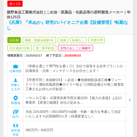
残り1日
築野食品工業株式会社 | こめ油・医薬品・化粧品等の原料製造メーカー｜年
休125日
《兵庫》『米ぬか』研究のパイオニア企業【設備管理】*転勤な
し
正社員
職種・業種未経験OK
急募
転勤なし
学歴不問
完全週休2日制
第二新卒歓迎
女性のおしごと掲載中
情報更新日：2026/02/17
終了予定日：
2026/08/10
《実務を通じて専門性を磨く◎》当社で保有する化学プラントの
設備保全・点検・メンテナンスをお任せします！
仕事内容
【学歴不問｜未経験OK】＜必須＞◆危険物取扱者乙種◆フォー
クリフト運転技能講習◆ボイラー技士 ◎消防設備士や第二種電気
対象と
工事士をお持ちの方歓迎！
なる方
＜ヤシロ工場＞ 兵庫県加東市西古瀬1029 【雇入れ直後】上記の
事業所 【変更の範囲】会社の定める…
勤務地
月給 224,000円～350,000円※経験・年齢・能力を考慮して決定
いたします※試用期間3カ月（待遇変更なし）
給与
380万円～600万円
初年度
年収