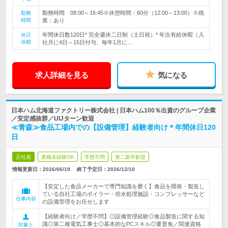
勤務時間 08:00～16:45※休憩時間：60分（12:00～13:00）※残
勤務
時間
業：あり
年間休日数120日* 完全週休二日制（土日祝）* 年次有給休暇（入
休日
休暇
社月に4日～15日付与、毎年1月に…
求人詳細を見る
気になる
日本ハム北海道ファクトリー株式会社 | 日本ハム100％出資のグループ企業
／安定感抜群／UIJターン歓迎
≪青森≫食品工場内での【設備管理】経験者向け＊年間休日120
日
正社員
業種未経験OK
学歴不問
第二新卒歓迎
情報更新日：2026/06/19
終了予定日：
2026/12/10
【安定した食品メーカーで専門知識を磨く】食品を開発・製造し
ている自社工場のボイラー・排水処理施設・コンプレッサーなど
仕事内容
の設備管理をお任せします
【経験者向け／学歴不問】◎設備管理経験◎食品製造に関する知
識◎第二種電気工事士◎基本的なPCスキル◎要普免／関連資格
対象と