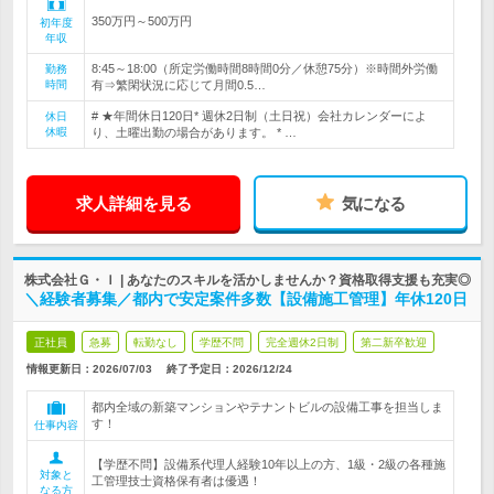
350万円～500万円
初年度
年収
8:45～18:00（所定労働時間8時間0分／休憩75分）※時間外労働
勤務
時間
有⇒繁閑状況に応じて月間0.5…
# ★年間休日120日* 週休2日制（土日祝）会社カレンダーによ
休日
休暇
り、土曜出勤の場合があります。 * …
求人詳細を見る
気になる
株式会社Ｇ・Ｉ | あなたのスキルを活かしませんか？資格取得支援も充実◎
＼経験者募集／都内で安定案件多数【設備施工管理】年休120日
正社員
急募
転勤なし
学歴不問
完全週休2日制
第二新卒歓迎
情報更新日：2026/07/03
終了予定日：
2026/12/24
都内全域の新築マンションやテナントビルの設備工事を担当しま
す！
仕事内容
【学歴不問】設備系代理人経験10年以上の方、1級・2級の各種施
対象と
工管理技士資格保有者は優遇！
なる方