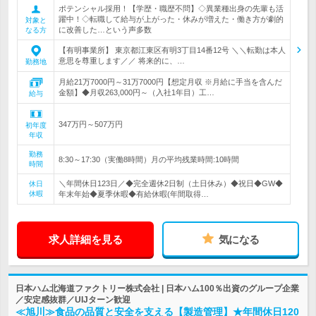
ポテンシャル採用！【学歴・職歴不問】◇異業種出身の先輩も活
躍中！◇転職して給与が上がった・休みが増えた・働き方が劇的
対象と
に改善した…という声多数
なる方
【有明事業所】 東京都江東区有明3丁目14番12号 ＼＼転勤は本人
意思を尊重します／／ 将来的に、…
勤務地
月給21万7000円～31万7000円【想定月収 ※月給に手当を含んだ
金額】◆月収263,000円～（入社1年目）工…
給与
347万円～507万円
初年度
年収
勤務
8:30～17:30（実働8時間）月の平均残業時間:10時間
時間
＼年間休日123日／◆完全週休2日制（土日休み）◆祝日◆GW◆
休日
休暇
年末年始◆夏季休暇◆有給休暇(年間取得…
求人詳細を見る
気になる
日本ハム北海道ファクトリー株式会社 | 日本ハム100％出資のグループ企業
／安定感抜群／UIJターン歓迎
≪旭川≫食品の品質と安全を支える【製造管理】★年間休日120