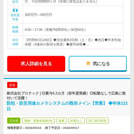
す。※試用期間3ヶ月（待遇に変化はありません）
給与
300万円～450万円
初年度
年収
勤務
9:00～17:30（実働7時間30分／休憩60分）
時間
【年間休日124日】◆完全週休2日制（土・日）◆祝日◆年末年始
休日
休暇
休暇（9連休の取得を推奨）◆慶弔休暇◆…
求人詳細を見る
気になる
新着
株式会社プロテック | ◎賞与4.3カ月（前年度実績）◎転勤なしで広島に根
付いて活躍！
防犯・防災用途カメラシステムの既存メイン【営業】 ◆年休121
日
正社員
職種・業種未経験OK
急募
転勤なし
第二新卒歓迎
情報更新日：2026/05/18
終了予定日：
2026/09/17