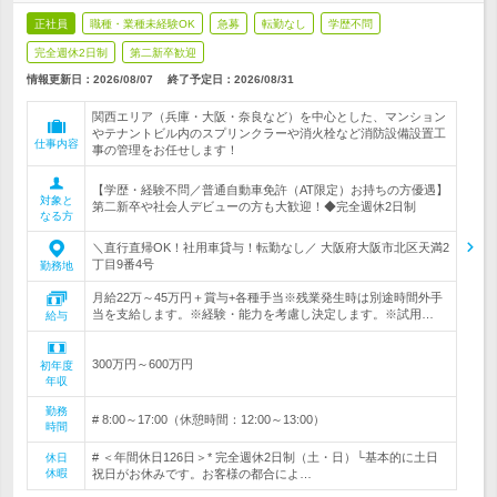
正社員
職種・業種未経験OK
急募
転勤なし
学歴不問
完全週休2日制
第二新卒歓迎
情報更新日：2026/08/07
終了予定日：
2026/08/31
関西エリア（兵庫・大阪・奈良など）を中心とした、マンション
やテナントビル内のスプリンクラーや消火栓など消防設備設置工
仕事内容
事の管理をお任せします！
【学歴・経験不問／普通自動車免許（AT限定）お持ちの方優遇】
対象と
第二新卒や社会人デビューの方も大歓迎！◆完全週休2日制
なる方
＼直行直帰OK！社用車貸与！転勤なし／ 大阪府大阪市北区天満2
丁目9番4号
勤務地
月給22万～45万円＋賞与+各種手当※残業発生時は別途時間外手
当を支給します。※経験・能力を考慮し決定します。※試用…
給与
300万円～600万円
初年度
年収
勤務
# 8:00～17:00（休憩時間：12:00～13:00）
時間
# ＜年間休日126日＞* 完全週休2日制（土・日）└基本的に土日
休日
休暇
祝日がお休みです。お客様の都合によ…