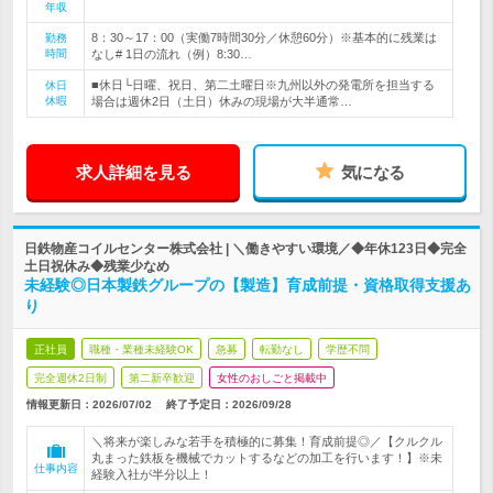
年収
8：30～17：00（実働7時間30分／休憩60分）※基本的に残業は
勤務
時間
なし# 1日の流れ（例）8:30…
■休日└日曜、祝日、第二土曜日※九州以外の発電所を担当する
休日
休暇
場合は週休2日（土日）休みの現場が大半通常…
求人詳細を見る
気になる
日鉄物産コイルセンター株式会社 | ＼働きやすい環境／◆年休123日◆完全
土日祝休み◆残業少なめ
未経験◎日本製鉄グループの【製造】育成前提・資格取得支援あ
り
正社員
職種・業種未経験OK
急募
転勤なし
学歴不問
完全週休2日制
第二新卒歓迎
女性のおしごと掲載中
情報更新日：2026/07/02
終了予定日：
2026/09/28
＼将来が楽しみな若手を積極的に募集！育成前提◎／【クルクル
丸まった鉄板を機械でカットするなどの加工を行います！】※未
仕事内容
経験入社が半分以上！