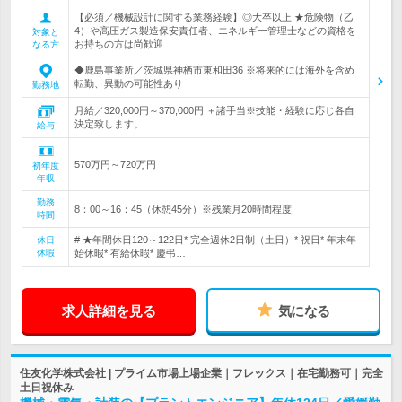
【必須／機械設計に関する業務経験】◎大卒以上 ★危険物（乙
4）や高圧ガス製造保安責任者、エネルギー管理士などの資格を
対象と
お持ちの方は尚歓迎
なる方
◆鹿島事業所／茨城県神栖市東和田36 ※将来的には海外を含め
転勤、異動の可能性あり
勤務地
月給／320,000円～370,000円 ＋諸手当※技能・経験に応じ各自
決定致します。
給与
570万円～720万円
初年度
年収
勤務
8：00～16：45（休憩45分）※残業月20時間程度
時間
# ★年間休日120～122日* 完全週休2日制（土日）* 祝日* 年末年
休日
休暇
始休暇* 有給休暇* 慶弔…
求人詳細を見る
気になる
住友化学株式会社 | プライム市場上場企業｜フレックス｜在宅勤務可｜完全
土日祝休み