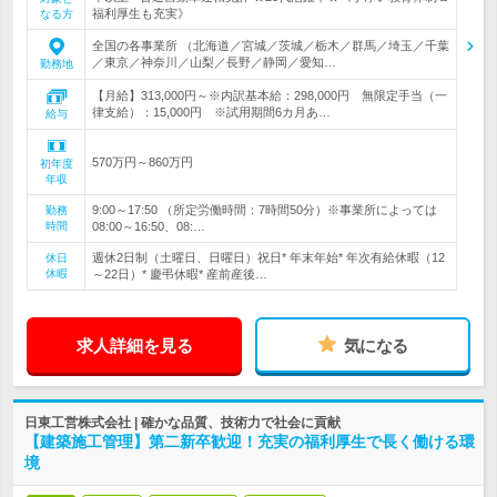
福利厚生も充実》
なる方
全国の各事業所 （北海道／宮城／茨城／栃木／群馬／埼玉／千葉
／東京／神奈川／山梨／長野／静岡／愛知…
勤務地
【月給】313,000円～※内訳基本給：298,000円 無限定手当（一
律支給）：15,000円 ※試用期間6カ月あ…
給与
570万円～860万円
初年度
年収
9:00～17:50 （所定労働時間：7時間50分）※事業所によっては
勤務
時間
08:00～16:50、08:…
週休2日制（土曜日、日曜日）祝日* 年末年始* 年次有給休暇（12
休日
休暇
～22日）* 慶弔休暇* 産前産後…
求人詳細を見る
気になる
日東工営株式会社 | 確かな品質、技術力で社会に貢献
【建築施工管理】第二新卒歓迎！充実の福利厚生で長く働ける環
境