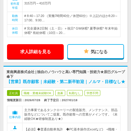
315万円～410万円
初年度
年収
# 8:40～17:20 （実働7時間40分／休憩60分）※上記のほか8:20～
勤務
時間
17:00、9:00…
# 完全週休2日制（土・日）＋祝日* GW休暇* 夏季休暇* 年末年始
休日
休暇
休暇* 有給休暇（10日～20…
求人詳細を見る
気になる
東南興産株式会社 | 独自のノウハウと高い専門知識・技術力★辰巳グループ
傘下
【営業】既存顧客｜未経験・第二新卒歓迎｜ノルマ・目標なし★
正社員
職種・業種未経験OK
急募
転勤なし
学歴不問
情報更新日：2026/07/28
終了予定日：
2027/01/18
主力事業であるタンクローリーの製造販売、メンテナンス、部品
販売などについてご提案。既存顧客への営業がメインです。《未
仕事内容
経験OK★研修制度あり★》
【必須】◆普通自動車免許 ◆PC基本操作(Excelなど) <職種・