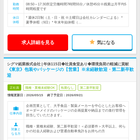
08:50～17:30所定労働時間7時間55分／休憩45分※残業は月平均5
勤務
時間
時間程度です
* 週休2日制（土・日・祝 ※土曜日は会社カレンダーによる） *
休日
休暇
夏季休暇（9日）* 年末年始休暇（…
求人詳細を見る
気になる
シグマ紙業株式会社 | 年休115日◆社員食堂あり◆環境負荷の軽減に貢献
《東京》包装やパッケージの【営業】※未経験歓迎・第二新卒歓
迎
正社員
職種・業種未経験OK
転勤なし
第二新卒歓迎
情報更新日：2026/05/15
終了予定日：
2026/09/21
企画営業として、大手食品・製薬メーカーを中心としたお客様へ
オーダーメイドのパッケージの企画提案や納品までの進行管理を
仕事内容
担当していただきます。
職種・業種未経験、第二新卒歓迎！＜必須要件＞大卒以上、何ら
対象と
かの社会人経験および普通自動車免許をお持ちの方
なる方