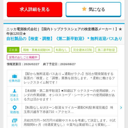
求人詳細を見る
気になる
ニッカ電測株式会社 | 【国内トップクラスシェアの検査機器メーカー！】★
年休120日★
自社製品の【検査・調整】《第二新卒歓迎》＊無料送迎バスあり
正社員
職種・業種未経験OK
転勤なし
完全週休2日制
第二新卒歓迎
女性のおしごと掲載中
情報更新日：2026/02/27
終了予定日：
2026/08/27
【駅から無料送迎バスあり→通勤がラク♪】当社が開発製造する
装置の「検査」と「調整」業務を担当します。＊柔軟に働けるフ
仕事内容
レックスタイム制です！
【未経験・第二新卒歓迎】■30歳以下 ☆テスターの使用経験、ハ
ンダの作業経験、オシロスコープ・シーケンサーの使用経験があ
対象と
る方は活かせます！
なる方
【転勤なし＆UIターン歓迎＆マイカー通勤OK(駐車場完備)】 埼
玉県川越市下赤坂710 ＜アクセス…
勤務地
月給25万円～50万円※経験やスキルを考慮して決定します。※試
用期間6ヶ月（待遇変更なし）※賞与は業績等により変動し…
給与