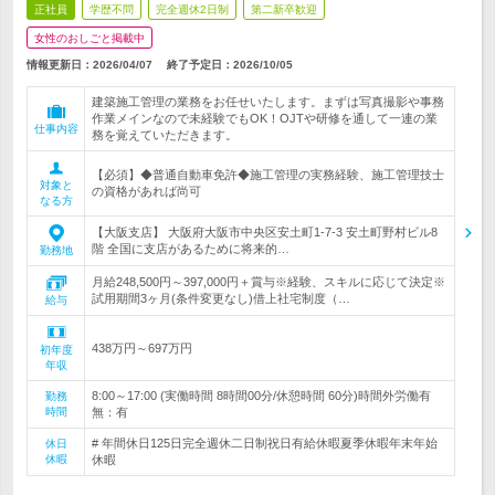
正社員
学歴不問
完全週休2日制
第二新卒歓迎
女性のおしごと掲載中
情報更新日：2026/04/07
終了予定日：
2026/10/05
建築施工管理の業務をお任せいたします。まずは写真撮影や事務
作業メインなので未経験でもOK！OJTや研修を通して一連の業
仕事内容
務を覚えていただきます。
【必須】◆普通自動車免許◆施工管理の実務経験、施工管理技士
対象と
の資格があれば尚可
なる方
【大阪支店】 大阪府大阪市中央区安土町1-7-3 安土町野村ビル8
階 全国に支店があるために将来的…
勤務地
月給248,500円～397,000円＋賞与※経験、スキルに応じて決定※
試用期間3ヶ月(条件変更なし)借上社宅制度（…
給与
438万円～697万円
初年度
年収
8:00～17:00 (実働時間 8時間00分/休憩時間 60分)時間外労働有
勤務
時間
無：有
# 年間休日125日完全週休二日制祝日有給休暇夏季休暇年末年始
休日
休暇
休暇