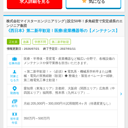
求人詳細を見る
気になる
株式会社マイスターエンジニアリング | 設立50年！多角経営で安定成長のエ
ンジニア集団
《西日本》第二新卒歓迎！医療/産業機器等の【メンテナンス】
正社員
急募
学歴不問
第二新卒歓迎
情報更新日：2026/07/21
終了予定日：
2027/01/11
医療・半導体・受変電・産業機器など幅広い分野で、各種設備の
メンテナンスや保守業務を担当いただきます。
仕事内容
＜第二新卒歓迎！＞《必須》■ 電気系・機械系学科卒または機
械・電気の実務経験《歓迎》◆ 整備士・製造オペレーター経験、
対象と
第二種電気工事士歓迎！
なる方
愛知県（東海エリア）京都府、大阪府（関西エリア）広島県（中
四国エリア）福岡県、熊本県（九州エリア）…
勤務地
月給:205,000円～300,000円※試用期間:4ヶ月（待遇変更なし）
給与
350万円～500万円
初年度
年収