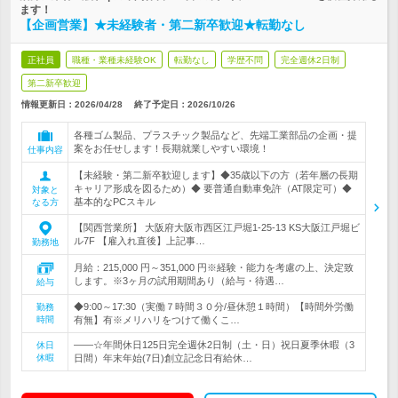
ます！
【企画営業】★未経験者・第二新卒歓迎★転勤なし
正社員
職種・業種未経験OK
転勤なし
学歴不問
完全週休2日制
第二新卒歓迎
情報更新日：2026/04/28
終了予定日：
2026/10/26
各種ゴム製品、プラスチック製品など、先端工業部品の企画・提
案をお任せします！長期就業しやすい環境！
仕事内容
【未経験・第二新卒歓迎します】◆35歳以下の方（若年層の長期
キャリア形成を図るため）◆ 要普通自動車免許（AT限定可）◆
対象と
基本的なPCスキル
なる方
【関西営業所】 大阪府大阪市西区江戸堀1-25-13 KS大阪江戸堀ビ
ル7F 【雇入れ直後】上記事…
勤務地
月給：215,000 円～351,000 円※経験・能力を考慮の上、決定致
します。※3ヶ月の試用期間あり（給与・待遇…
給与
◆9:00～17:30（実働７時間３０分/昼休憩１時間）【時間外労働
勤務
時間
有無】有※メリハリをつけて働くこ…
――☆年間休日125日完全週休2日制（土・日）祝日夏季休暇（3
休日
休暇
日間）年末年始(7日)創立記念日有給休…