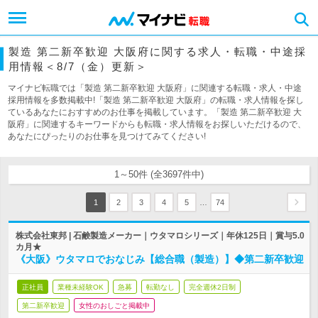
製造 第二新卒歓迎 大阪府に関する求人・転職・中途採
用情報＜8/7（金）更新＞
マイナビ転職では「製造 第二新卒歓迎 大阪府」に関連する転職・求人・中途
採用情報を多数掲載中!「製造 第二新卒歓迎 大阪府」の転職・求人情報を探し
ているあなたにおすすめのお仕事を掲載しています。「製造 第二新卒歓迎 大
阪府」に関連するキーワードからも転職・求人情報をお探しいただけるので、
あなたにぴったりのお仕事を見つけてみてください!
1～50件 (全3697件中)
…
1
2
3
4
5
74
株式会社東邦 | 石鹸製造メーカー｜ウタマロシリーズ｜年休125日｜賞与5.0
カ月★
《大阪》ウタマロでおなじみ【総合職（製造）】◆第二新卒歓迎
正社員
業種未経験OK
急募
転勤なし
完全週休2日制
第二新卒歓迎
女性のおしごと掲載中