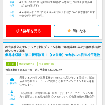
# 9:00～18:00* 所定労働時間:8時間* 休憩:60分* 時間外労働あり
勤務
時間
（月20時間以下）
# ★年間休日:121日* 完全週休2日制(土日祝)* GW* 夏季休暇* 年末
休日
休暇
年始休暇* 慶弔休暇…
求人詳細を見る
気になる
株式会社立花エレテック | 東証プライム市場上場/創業103年の技術商社/新設
ポジション募集
業界未経験・第二新卒歓迎！【FA営業】★年休128日※埼玉勤務
正社員
業種未経験OK
完全週休2日制
情報更新日：2026/07/31
終了予定日：
2026/12/07
業界シェアの高い三菱電機やTMEICの大型プラント設備を、販売
店商社や装置メーカーへの提案から装置のメンテナンス対応をお
仕事内容
任せします。
《必須要件》◎営業職経験1年以上またはコミュニケーション能
対象と
力を必要とされる職種経験 ◎Officeスキル ◎普通自動車運転免許
なる方