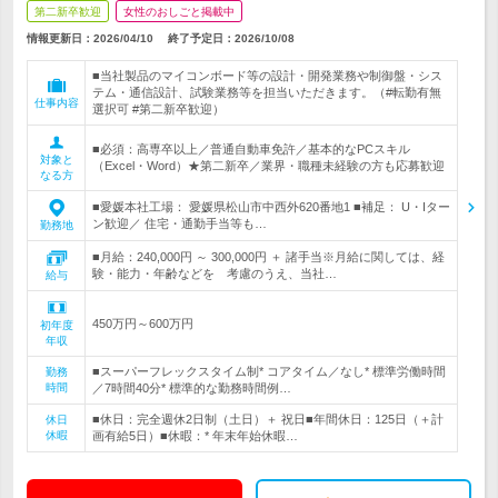
第二新卒歓迎
女性のおしごと掲載中
情報更新日：2026/04/10
終了予定日：
2026/10/08
■当社製品のマイコンボード等の設計・開発業務や制御盤・シス
テム・通信設計、試験業務等を担当いただきます。（#転勤有無
仕事内容
選択可 #第二新卒歓迎）
■必須：高専卒以上／普通自動車免許／基本的なPCスキル
対象と
（Excel・Word）★第二新卒／業界・職種未経験の方も応募歓迎
なる方
■愛媛本社工場： 愛媛県松山市中西外620番地1 ■補足： U・Iター
ン歓迎／ 住宅・通勤手当等も…
勤務地
■月給：240,000円 ～ 300,000円 ＋ 諸手当※月給に関しては、経
験・能力・年齢などを 考慮のうえ、当社…
給与
450万円～600万円
初年度
年収
■スーパーフレックスタイム制* コアタイム／なし* 標準労働時間
勤務
時間
／7時間40分* 標準的な勤務時間例…
■休日：完全週休2日制（土日）＋ 祝日■年間休日：125日（＋計
休日
休暇
画有給5日）■休暇：* 年末年始休暇…