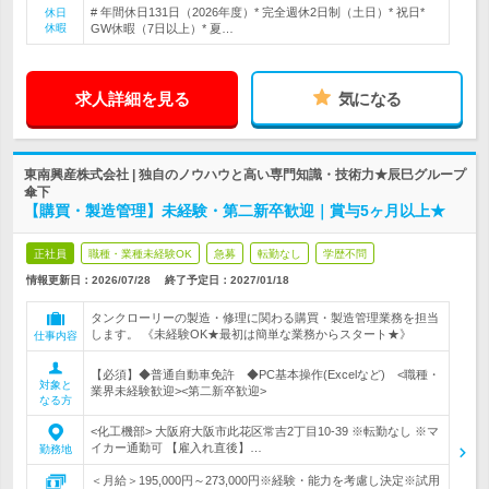
# 年間休日131日（2026年度）* 完全週休2日制（土日）* 祝日*
休日
休暇
GW休暇（7日以上）* 夏…
求人詳細を見る
気になる
東南興産株式会社 | 独自のノウハウと高い専門知識・技術力★辰巳グループ
傘下
【購買・製造管理】未経験・第二新卒歓迎｜賞与5ヶ月以上★
正社員
職種・業種未経験OK
急募
転勤なし
学歴不問
情報更新日：2026/07/28
終了予定日：
2027/01/18
タンクローリーの製造・修理に関わる購買・製造管理業務を担当
します。 《未経験OK★最初は簡単な業務からスタート★》
仕事内容
【必須】◆普通自動車免許 ◆PC基本操作(Excelなど) <職種・
対象と
業界未経験歓迎><第二新卒歓迎>
なる方
<化工機部> 大阪府大阪市此花区常吉2丁目10-39 ※転勤なし ※マ
イカー通勤可 【雇入れ直後】…
勤務地
＜月給＞195,000円～273,000円※経験・能力を考慮し決定※試用