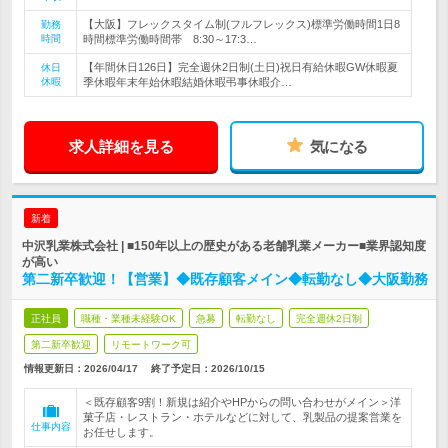
【大阪】フレックスタイム制(フルフレックス)標準労働時間1日8
勤務
時間
時間標準労働時間帯 8:30～17:3…
【年間休日126日】完全週休2日制(土日)祝日有給休暇GW休暇夏
休日
休暇
季休暇年末年始休暇結婚休暇弔事休暇介…
求人詳細を見る
気になる
新着
中沢乳業株式会社 | ■150年以上の歴史がある老舗乳業メーカー■業界認知度
が高い
第二新卒歓迎！【営業】◆既存顧客メイン◆転勤なし◆大阪勤務
正社員
職種・業種未経験OK
急募
転勤なし
完全週休2日制
第二新卒歓迎
リモートワーク可
情報更新日：2026/04/17
終了予定日：
2026/10/15
＜既存顧客9割！新規は紹介やHPからの問い合わせがメイン＞洋
菓子店・レストラン・ホテルなどに対して、乳製品の提案営業を
仕事内容
お任せします。