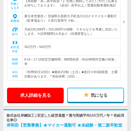
【未経験・第二新卒歓迎！】営業に挑戦してみたい方のご応募を
対象と
お待ちしております♪ 《必須》高卒以上／普通自動車運転免許
なる方
東日本営業所／ 茨城県久慈郡大子町浅川1212 ※マイカー通勤可
（駐車場あり） ※直行直帰可 ※転…
勤務地
月給220,000円～315,000円※経験、スキルなどを考慮し決定いた
します。※試用期間3カ月あり（待遇変更なし）
給与
352万円～504万円
初年度
年収
8:15～17:15所定労働時間：8時間休憩：60分時間外労働の有無：
勤務
時間
有
《年間休日120日》■週休2日制（土日）■祝日※年6回程度、土曜
休日
休暇
出勤があります。* 有給休暇（10日…
求人詳細を見る
気になる
株式会社岸鋼加工 | 安定した経営基盤＊賞与実績平均155万円／年＊有給消
化率◎
岸和田【営業事務】★マイカー通勤可 ★未経験・第二新卒歓迎