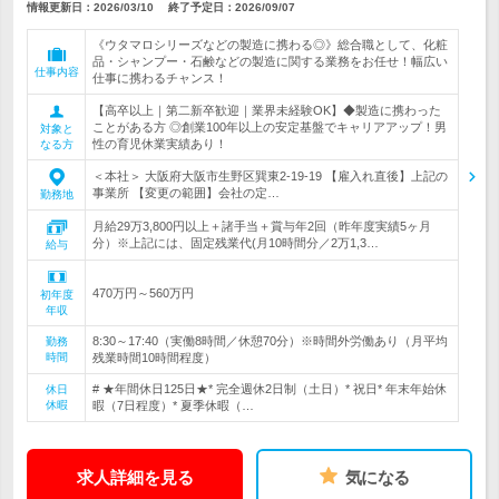
情報更新日：2026/03/10
終了予定日：
2026/09/07
《ウタマロシリーズなどの製造に携わる◎》総合職として、化粧
品・シャンプー・石鹸などの製造に関する業務をお任せ！幅広い
仕事内容
仕事に携わるチャンス！
【高卒以上｜第二新卒歓迎｜業界未経験OK】◆製造に携わった
ことがある方 ◎創業100年以上の安定基盤でキャリアアップ！男
対象と
性の育児休業実績あり！
なる方
＜本社＞ 大阪府大阪市生野区巽東2-19-19 【雇入れ直後】上記の
事業所 【変更の範囲】会社の定…
勤務地
月給29万3,800円以上＋諸手当＋賞与年2回（昨年度実績5ヶ月
分）※上記には、固定残業代(月10時間分／2万1,3…
給与
470万円～560万円
初年度
年収
8:30～17:40（実働8時間／休憩70分）※時間外労働あり（月平均
勤務
時間
残業時間10時間程度）
# ★年間休日125日★* 完全週休2日制（土日）* 祝日* 年末年始休
休日
休暇
暇（7日程度）* 夏季休暇（…
求人詳細を見る
気になる