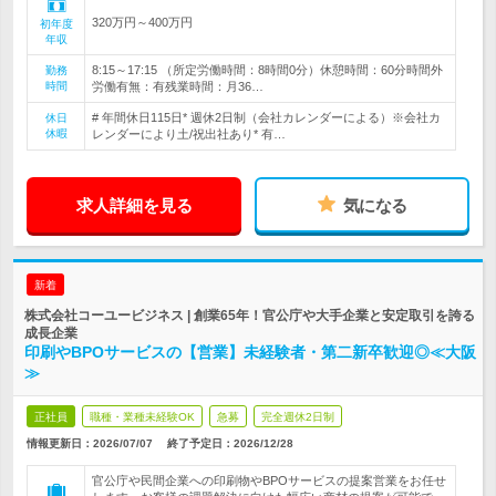
320万円～400万円
初年度
年収
8:15～17:15 （所定労働時間：8時間0分）休憩時間：60分時間外
勤務
時間
労働有無：有残業時間：月36…
# 年間休日115日* 週休2日制（会社カレンダーによる）※会社カ
休日
休暇
レンダーにより土/祝出社あり* 有…
求人詳細を見る
気になる
新着
株式会社コーユービジネス | 創業65年！官公庁や大手企業と安定取引を誇る
成長企業
印刷やBPOサービスの【営業】未経験者・第二新卒歓迎◎≪大阪
≫
正社員
職種・業種未経験OK
急募
完全週休2日制
情報更新日：2026/07/07
終了予定日：
2026/12/28
官公庁や民間企業への印刷物やBPOサービスの提案営業をお任せ