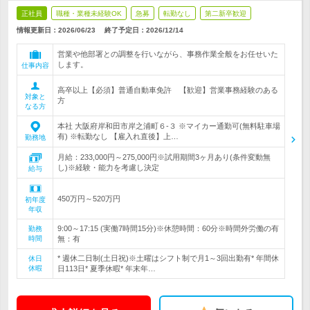
正社員
職種・業種未経験OK
急募
転勤なし
第二新卒歓迎
情報更新日：2026/06/23
終了予定日：
2026/12/14
営業や他部署との調整を行いながら、事務作業全般をお任せいた
します。
仕事内容
高卒以上【必須】普通自動車免許 【歓迎】営業事務経験のある
対象と
方
なる方
本社 大阪府岸和田市岸之浦町６-３ ※マイカー通勤可(無料駐車場
有) ※転勤なし 【雇入れ直後】上…
勤務地
月給：233,000円～275,000円※試用期間3ヶ月あり(条件変動無
し)※経験・能力を考慮し決定
給与
450万円～520万円
初年度
年収
9:00～17:15 (実働7時間15分)※休憩時間：60分※時間外労働の有
勤務
時間
無：有
* 週休二日制(土日祝)※土曜はシフト制で月1～3回出勤有* 年間休
休日
休暇
日113日* 夏季休暇* 年末年…