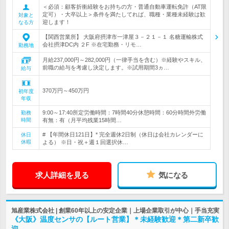
＜必須：顧客折衝経験をお持ちの方・普通自動車運転免許（AT限
定可）・大卒以上＞条件を満たしてれば、職種・業種未経験は歓
対象と
迎します！
なる方
【関西営業所】 大阪府摂津市一津屋３－２１－１ 名糖運輸株式
会社摂津DC内 ２F ※在宅勤務・リモ…
勤務地
月給237,000円～282,000円（一律手当を含む）※経験やスキル、
前職の給与を考慮し決定します。※試用期間3ヵ…
給与
370万円～450万円
初年度
年収
9:00～17:40所定労働時間：7時間40分休憩時間：60分時間外労働
勤務
時間
有無：有（月平均残業15時間…
# 【年間休日121日】* 完全週休2日制（休日は会社カレンダーに
休日
休暇
よる） ※日・祝＋週１回選択休…
求人詳細を見る
気になる
旭産業株式会社 | 創業60年以上の安定企業｜上場企業取引が中心｜手当充実
《大阪》温度センサの【ルート営業】＊未経験歓迎＊第二新卒歓