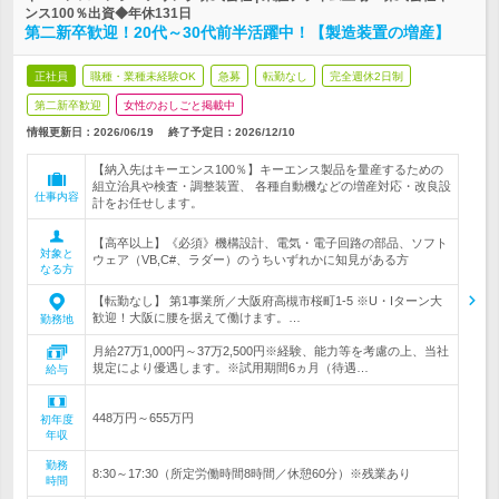
ンス100％出資◆年休131日
第二新卒歓迎！20代～30代前半活躍中！【製造装置の増産】
正社員
職種・業種未経験OK
急募
転勤なし
完全週休2日制
第二新卒歓迎
女性のおしごと掲載中
情報更新日：2026/06/19
終了予定日：
2026/12/10
【納入先はキーエンス100％】キーエンス製品を量産するための
組立治具や検査・調整装置、 各種自動機などの増産対応・改良設
仕事内容
計をお任せします。
【高卒以上】《必須》機構設計、電気・電子回路の部品、ソフト
対象と
ウェア（VB,C#、ラダー）のうちいずれかに知見がある方
なる方
【転勤なし】 第1事業所／大阪府高槻市桜町1-5 ※U・Iターン大
歓迎！大阪に腰を据えて働けます。…
勤務地
月給27万1,000円～37万2,500円※経験、能力等を考慮の上、当社
規定により優遇します。※試用期間6ヵ月（待遇…
給与
448万円～655万円
初年度
年収
勤務
8:30～17:30（所定労働時間8時間／休憩60分）※残業あり
時間