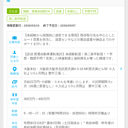
迎
正社員
職種・業種未経験OK
急募
転勤なし
学歴不問
第二新卒歓迎
情報更新日：2026/03/10
終了予定日：
2026/09/07
【未経験から段階的に成長できる環境】既存取引先を中心とした
ルート営業を担当し、温度センサなどの製品提案や納品までのサ
仕事内容
ポートを行います。
【必須:普通自動車運転免許】未経験歓迎！第二新卒歓迎！＊学
対象と
歴・職歴不問＊充実した研修制度と福利厚生が整った職場です。
なる方
大阪本社：大阪府大阪市北区西天満4-3-18 MF西天満ビル5F ※入
社より3ヵ月間は 豊中工場（…
勤務地
月給22万円~※経験・スキルを考慮いたします。※試用期間:3ヶ
月（待遇に変更なし）※入社より3ヵ月間は 豊中工場（大…
給与
300万円～400万円
初年度
年収
勤務
9：00～17：15（実働7時間15分・休憩60分）時間外労働あり
時間
年間休日116日* 週休2日制（土日祝休み ）* 有給休暇 昨年度の
休日
休暇
有給休暇消化率84％（平均取得1…