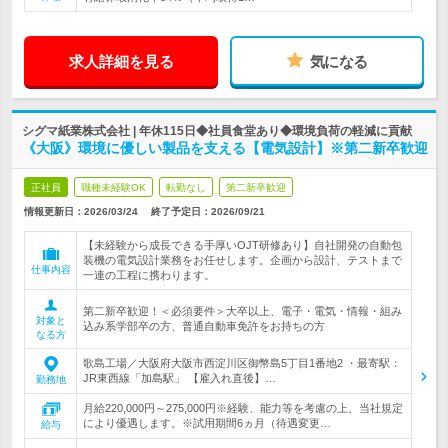
求人詳細を見る
気になる
シグマ紙業株式会社 | 年休115日◆社員食堂あり◆環境負荷の軽減に貢献
《大阪》環境に優しい製品を支える【電気設計】※第二新卒歓迎
正社員
職種未経験OK
転勤なし
第二新卒歓迎
情報更新日：2026/03/24
終了予定日：
2026/09/21
【未経験から成長できる手厚いOJT研修あり】自社開発の自動包
装機の電気設計業務をお任せします。企画から設計、テストまで
仕事内容
一連の工程に携わります。
第二新卒歓迎！＜必須要件＞大卒以上、電子・電気・情報・組み
対象と
込み系学部卒の方、普通自動車免許をお持ちの方
なる方
歌島工場／大阪府大阪市西淀川区御幣島5丁目1番地2 ・最寄駅：
JR東西線「加島駅」 【雇入れ直後】…
勤務地
月給220,000円～275,000円※経験、能力等を考慮の上、当社規定
により優遇します。※試用期間6ヵ月（待遇変更…
給与