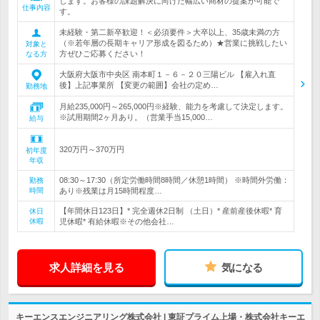
します。お客様の課題解決に向けた幅広い商材の提案が可能で
仕事内容
す。
未経験・第二新卒歓迎！＜必須要件＞大卒以上、35歳未満の方
（※若年層の長期キャリア形成を図るため）★営業に挑戦したい
対象と
方ぜひご応募ください！
なる方
大阪府大阪市中央区 南本町１－６－２０三陽ビル 【雇入れ直
後】上記事業所 【変更の範囲】会社の定め…
勤務地
月給235,000円～265,000円※経験、能力を考慮して決定します。
※試用期間2ヶ月あり。（営業手当15,000…
給与
320万円～370万円
初年度
年収
08:30～17:30（所定労働時間8時間／休憩1時間） ※時間外労働：
勤務
時間
あり※残業は月15時間程度…
【年間休日123日】* 完全週休2日制 （土日）* 産前産後休暇* 育
休日
休暇
児休暇* 有給休暇※その他会社…
求人詳細を見る
気になる
キーエンスエンジニアリング株式会社 | 東証プライム上場・株式会社キーエ