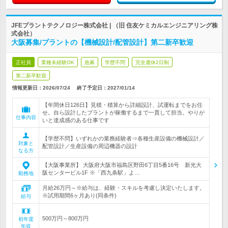
JFEプラントテクノロジー株式会社 | （旧 住友ケミカルエンジニアリング株
式会社）
大阪募集/プラントの【機械設計/配管設計】第二新卒歓迎
正社員
業種未経験OK
急募
学歴不問
完全週休2日制
第二新卒歓迎
情報更新日：2026/07/24
終了予定日：
2027/01/14
【年間休日126日】見積・積算から詳細設計、試運転までをお任
せ。自ら設計したプラントが稼働するまで一貫して担当。やりが
仕事内容
いと達成感のある仕事です
【学歴不問】いずれかの業務経験者⇒各種生産設備の機械設計／
対象と
配管設計／生産設備の周辺機器の設計
なる方
【大阪事業所】 大阪府大阪市福島区野田6丁目5番16号 新光大
阪センタービル1F ※「西九条駅」よ…
勤務地
月給26万円～※給与は、経験・スキルを考慮し決定いたします。
※試用期間6ヶ月あり(同条件)
給与
500万円～800万円
初年度
年収