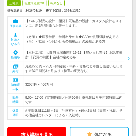
正社員
職種未経験OK
転勤なし
情報更新日：2026/06/19
終了予定日：
2026/12/10
【バルブ製品の設計・開発】既製品の設計・カスタム設計をメイ
ンに、新製品開発もお任せします。
仕事内容
＜必須＞◆理系学部・学科出身の方◆CADの使用経験がある方
対象と
（※）＜歓迎＞◇何かしらの機械設計の経験がある方
なる方
【本社工場】 大阪府貝塚市南町19-11 【雇い入れ直後】上記事業
所 【変更の範囲】会社の定める各…
勤務地
月給22万円～25万円※経験・年齢・資格など考慮し優遇いたしま
す※試用期間3ヶ月あり（待遇の変更なし）
給与
320万円～400万円
初年度
年収
8:00～17:00（実働8時間／休憩60分）※残業は月平均30時間以内
勤務
時間
です
# 年間休日111日＋3日（計画有休）■週休2日制（日曜・祝日、そ
休日
休暇
の他会社カレンダーによる）入社時、…
求人詳細を見る
気になる