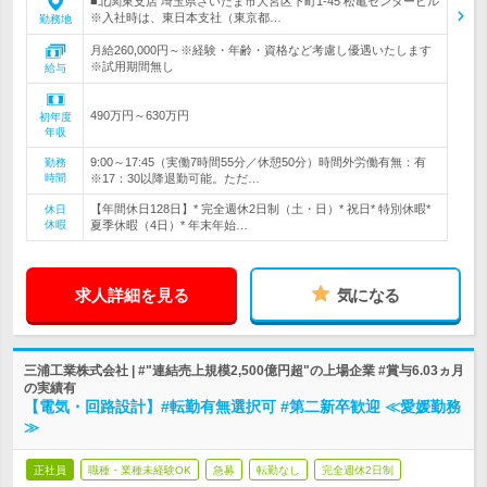
■北関東支店 埼玉県さいたま市大宮区下町1-45 松亀センタービル
※入社時は、東日本支社（東京都…
勤務地
月給260,000円～※経験・年齢・資格など考慮し優遇いたします
※試用期間無し
給与
490万円～630万円
初年度
年収
9:00～17:45（実働7時間55分／休憩50分）時間外労働有無：有
勤務
時間
※17：30以降退勤可能。ただ…
【年間休日128日】* 完全週休2日制（土・日）* 祝日* 特別休暇*
休日
休暇
夏季休暇（4日）* 年末年始…
求人詳細を見る
気になる
三浦工業株式会社 | #"連結売上規模2,500億円超"の上場企業 #賞与6.03ヵ月
の実績有
【電気・回路設計】#転勤有無選択可 #第二新卒歓迎 ≪愛媛勤務
≫
正社員
職種・業種未経験OK
急募
転勤なし
完全週休2日制