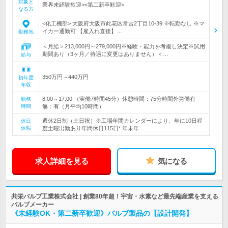
対象と
業界未経験歓迎><第二新卒歓迎>
なる方
<化工機部> 大阪府大阪市此花区常吉2丁目10-39 ※転勤なし ※マ
イカー通勤可 【雇入れ直後】…
勤務地
＜月給＞213,000円～279,000円※経験・能力を考慮し決定※試用
期間あり（3ヶ月／待遇に変更はありません）＜…
給与
350万円～440万円
初年度
年収
8:00～17:00 （実働7時間45分）休憩時間：75分時間外労働有
勤務
時間
無：有（月平均10時間）
週休2日制（土日祝）※工場年間カレンダーにより、年に10日程
休日
休暇
度土曜出勤あり年間休日115日* 年末年…
求人詳細を見る
気になる
共栄バルブ工業株式会社 | 創業80年超！宇宙・水素など最先端産業を支える
バルブメーカー
《未経験OK・第二新卒歓迎》バルブ製品の【設計開発】