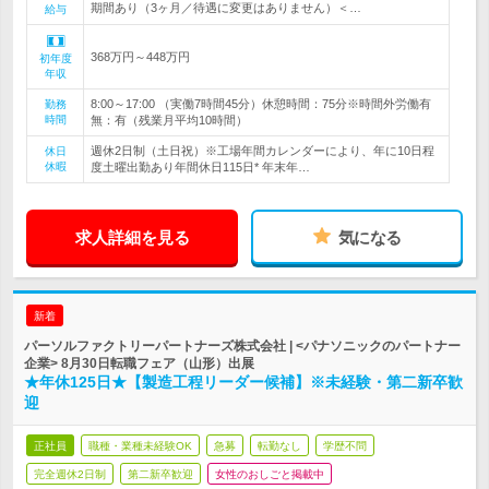
期間あり（3ヶ月／待遇に変更はありません）＜…
給与
368万円～448万円
初年度
年収
8:00～17:00 （実働7時間45分）休憩時間：75分※時間外労働有
勤務
時間
無：有（残業月平均10時間）
週休2日制（土日祝）※工場年間カレンダーにより、年に10日程
休日
休暇
度土曜出勤あり年間休日115日* 年末年…
求人詳細を見る
気になる
新着
パーソルファクトリーパートナーズ株式会社 | <パナソニックのパートナー
企業> 8月30日転職フェア（山形）出展
★年休125日★【製造工程リーダー候補】※未経験・第二新卒歓
迎
正社員
職種・業種未経験OK
急募
転勤なし
学歴不問
完全週休2日制
第二新卒歓迎
女性のおしごと掲載中