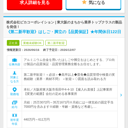
求人詳細を見る
気になる
株式会社ピカコーポレイション | 東大阪のまちから業界トップクラスの製品
を発信！
《第二新卒歓迎》はしご・脚立の【品質保証】★年間休日122日
正社員
業種未経験OK
第二新卒歓迎
情報更新日：2026/06/16
終了予定日：
2026/12/07
アルミニウム合金を用いたはしごや脚立をはじめとする、プロ向
け製品の品質保証・品質管理業務全般をお任せします。
仕事内容
第二新卒歓迎！＜必須＞◆高卒以上◆普免◆品質管理や検査の実
対象と
務経験（業界・商材不問） ＜歓迎＞◇図面を読み取れる方
なる方
本社／大阪府東大阪市長田中4-4-10 【雇入れ直後】上記事業所
【変更の範囲】会社の定める各事業所
勤務地
月給：25万3072円～35万1671円※月給には一律支給の固定手当
7000円を含みます※経験・年齢・資格など考慮し…
給与
440万円～611万円
初年度
年収