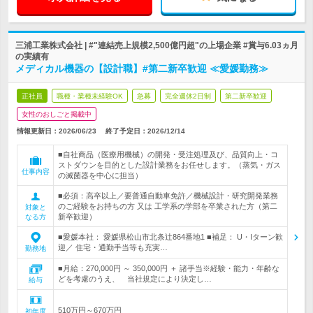
三浦工業株式会社 | #"連結売上規模2,500億円超"の上場企業 #賞与6.03ヵ月
の実績有
メディカル機器の【設計職】#第二新卒歓迎 ≪愛媛勤務≫
正社員
職種・業種未経験OK
急募
完全週休2日制
第二新卒歓迎
女性のおしごと掲載中
情報更新日：2026/06/23
終了予定日：
2026/12/14
■自社商品（医療用機械）の開発・受注処理及び、品質向上・コ
ストダウンを目的とした設計業務をお任せします。（蒸気・ガス
仕事内容
の滅菌器を中心に担当）
■必須：高卒以上／要普通自動車免許／機械設計・研究開発業務
のご経験をお持ちの方 又は 工学系の学部を卒業された方（第二
対象と
新卒歓迎）
なる方
■愛媛本社： 愛媛県松山市北条辻864番地1 ■補足： U・Iターン歓
迎／ 住宅・通勤手当等も充実…
勤務地
■月給：270,000円 ～ 350,000円 ＋ 諸手当※経験・能力・年齢な
どを考慮のうえ、 当社規定により決定し…
給与
510万円～670万円
初年度