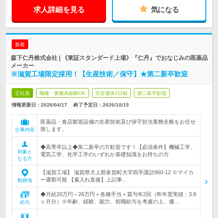
求人詳細を見る
気になる
新着
森下仁丹株式会社 | 《東証スタンダード上場》『仁丹』でおなじみの医薬品
メーカー
※滋賀工場限定採用！【生産技術／保守】★第二新卒歓迎
正社員
職種・業種未経験OK
完全週休2日制
第二新卒歓迎
情報更新日：2026/04/17
終了予定日：
2026/10/15
医薬品・食品製造設備の生産技術及び保守担当業務全般をお任せ
致します。
仕事内容
◆高専卒以上◆第二新卒の方歓迎です！【必須条件】機械工学、
対象と
電気工学、化学工学のいずれか基礎知識をお持ちの方
なる方
【滋賀工場】 滋賀県犬上郡多賀町大字四手諏訪960-12 ※マイカ
ー通勤可能 【雇入れ直後】上記事…
勤務地
◆月給20万円～26万円＋各種手当＋賞与年2回（昨年度実績：3.8
ヶ月分）※年齢、経験、能力、前職給与を考慮の上、優…
給与