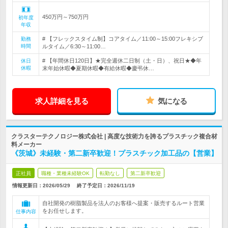
450万円～750万円
初年度
年収
# 【フレックスタイム制】コアタイム／11:00～15:00フレキシブ
勤務
時間
ルタイム／6:30～11:00…
# 【年間休日120日】★完全週休二日制（土・日）、祝日★◆年
休日
休暇
末年始休暇◆夏期休暇◆有給休暇◆慶弔休…
求人詳細を見る
気になる
クラスターテクノロジー株式会社 | 高度な技術力を誇るプラスチック複合材
料メーカー
《茨城》未経験・第二新卒歓迎！プラスチック加工品の【営業】
正社員
職種・業種未経験OK
転勤なし
第二新卒歓迎
情報更新日：2026/05/29
終了予定日：
2026/11/19
自社開発の樹脂製品を法人のお客様へ提案・販売するルート営業
をお任せします。
仕事内容