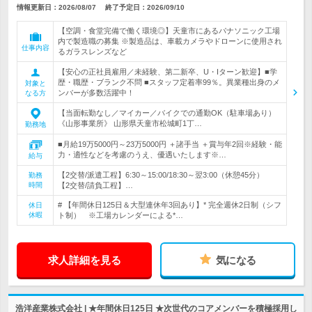
情報更新日：2026/08/07
終了予定日：
2026/09/10
【空調・食堂完備で働く環境◎】天童市にあるパナソニック工場
内で製造職の募集 ※製造品は、車載カメラやドローンに使用され
仕事内容
るガラスレンズなど
【安心の正社員雇用／未経験、第二新卒、U・Iターン歓迎】■学
歴・職歴・ブランク不問 ■スタッフ定着率99％。異業種出身のメ
対象と
ンバーが多数活躍中！
なる方
【当面転勤なし／マイカー／バイクでの通勤OK（駐車場あり）
《山形事業所》 山形県天童市松城町1丁…
勤務地
■月給19万5000円～23万5000円 ＋諸手当 ＋賞与年2回※経験・能
力・適性などを考慮のうえ、優遇いたします※…
給与
【2交替/派遣工程】6:30～15:00/18:30～翌3:00（休憩45分）
勤務
時間
【2交替/請負工程】…
# 【年間休日125日＆大型連休年3回あり】* 完全週休2日制（シフ
休日
休暇
ト制） ※工場カレンダーによる*…
求人詳細を見る
気になる
浩洋産業株式会社 | ★年間休日125日 ★次世代のコアメンバーを積極採用し