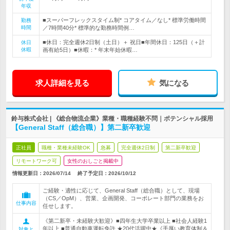
年収
■スーパーフレックスタイム制* コアタイム／なし* 標準労働時間
勤務
時間
／7時間40分* 標準的な勤務時間例…
■休日：完全週休2日制（土日）＋ 祝日■年間休日：125日（＋計
休日
休暇
画有給5日）■休暇：* 年末年始休暇…
求人詳細を見る
気になる
鈴与株式会社 | 《総合物流企業》業種・職種経験不問｜ポテンシャル採用
【General Staff（総合職）】第二新卒歓迎
正社員
職種・業種未経験OK
急募
完全週休2日制
第二新卒歓迎
リモートワーク可
女性のおしごと掲載中
情報更新日：2026/07/14
終了予定日：
2026/10/12
ご経験・適性に応じて、General Staff（総合職）として、現場
（CS／OpM）、営業、企画開発、コーポレート部門の業務をお
仕事内容
任せします。
《第二新卒・未経験大歓迎》■四年生大学卒業以上 ■社会人経験1
年以上 ■普通自動車運転免許 ★20代活躍中★《手厚い教育体制＆
対象と