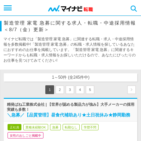
製造管理 家電 急募に関する求人・転職・中途採用情報
＜8/7（金）更新＞
マイナビ転職では「製造管理 家電 急募」に関連する転職・求人・中途採用情
報を多数掲載中!「製造管理 家電 急募」の転職・求人情報を探しているあなた
におすすめのお仕事を掲載しています。「製造管理 家電 急募」に関連するキ
ーワードからも転職・求人情報をお探しいただけるので、あなたにぴったりの
お仕事を見つけてみてください!
1～50件 (全245件中)
1
2
3
4
5
精発ばね工業株式会社 | 【世界が認める製品力が強み】大手メーカーの採用
実績も多数！
＼急募／【品質管理】昼食代補助あり★土日祝休み★静岡勤務
正社員
業種未経験OK
急募
転勤なし
学歴不問
女性のおしごと掲載中