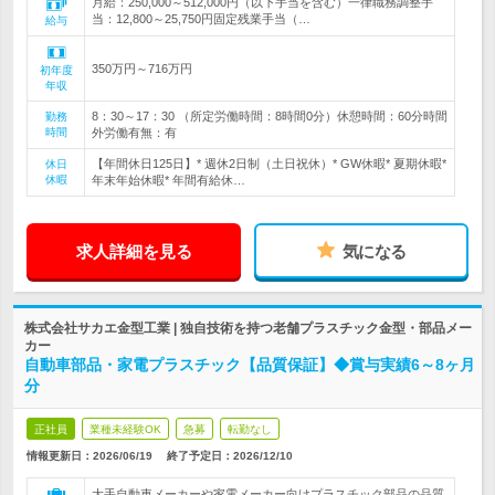
月給：250,000～512,000円（以下手当を含む）一律職務調整手
当：12,800～25,750円固定残業手当（…
給与
350万円～716万円
初年度
年収
8：30～17：30 （所定労働時間：8時間0分）休憩時間：60分時間
勤務
時間
外労働有無：有
【年間休日125日】* 週休2日制（土日祝休）* GW休暇* 夏期休暇*
休日
休暇
年末年始休暇* 年間有給休…
求人詳細を見る
気になる
株式会社サカエ金型工業 | 独自技術を持つ老舗プラスチック金型・部品メー
カー
自動車部品・家電プラスチック【品質保証】◆賞与実績6～8ヶ月
分
正社員
業種未経験OK
急募
転勤なし
情報更新日：2026/06/19
終了予定日：
2026/12/10
大手自動車メーカーや家電メーカー向けプラスチック部品の品質