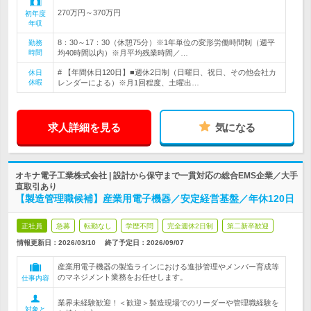
270万円～370万円
初年度
年収
8：30～17：30（休憩75分）※1年単位の変形労働時間制（週平
勤務
時間
均40時間以内）※月平均残業時間／…
# 【年間休日120日】■週休2日制（日曜日、祝日、その他会社カ
休日
休暇
レンダーによる）※月1回程度、土曜出…
求人詳細を見る
気になる
オキナ電子工業株式会社 | 設計から保守まで一貫対応の総合EMS企業／大手
直取引あり
【製造管理職候補】産業用電子機器／安定経営基盤／年休120日
正社員
急募
転勤なし
学歴不問
完全週休2日制
第二新卒歓迎
情報更新日：2026/03/10
終了予定日：
2026/09/07
産業用電子機器の製造ラインにおける進捗管理やメンバー育成等
のマネジメント業務をお任せします。
仕事内容
業界未経験歓迎！＜歓迎＞製造現場でのリーダーや管理職経験を
対象と