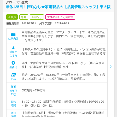
グローバル企業
年休125日！転勤なし★家電製品の【品質管理スタッフ】東大阪
正社員
急募
転勤なし
女性のおしごと掲載中
情報更新日：2026/07/31
終了予定日：
2027/01/21
家電製品の企画から量産、アフターフォローまで一連の品質保証
業務全般をお任せします。国内外の工場と連携し、通して品質向
仕事内容
上を目指します。
【20代～30代活躍中！】＜必須＞高卒以上、パソコン操作が可能
対象と
な方、普通自動車免許第一種（AT限定可）を保有し運転できる方
なる方
本社：大阪府東大阪市俊徳町5－5－29 転勤：なし 【雇い入れ直
後】上記事業所 【変更の範囲】会社…
勤務地
月給：250,000円～512,500円（一律手当含む）※経験、能力を考
慮の上決定します。※上記月給には、月30時間…
給与
350万円～716万円
初年度
年収
8：30～17：30（所定労働時間：8時間）休憩時間：60分10：00
勤務
時間
～10：05／12：00～12…
【年間休日125日】* 週休2日制（土日祝休）* GW休暇* 夏期休暇*
休日
休暇
年末年始休暇* 年間有給休…