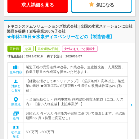
求人詳細を見る
気になる
トキコシステムソリューションズ株式会社 | 全国の水素ステーションに自社
製品を提供！岩谷産業100％子会社
★年休125日★水素ディスペンサーなどの【製造管理】
正社員
急募
完全週休2日制
女性のおしごと掲載中
情報更新日：2026/03/16
終了予定日：
2026/09/07
製造工程の品質確保や改善、作業改善、生産性改善、人員配置、
作業手順書の作成等を担当いただきます。
仕事内容
【経験を活かしてキャリアアップ】《必須条件》高卒以上、製造
業の経験 ★製造工程の品質管理や生産性の改善経験等あれば歓
対象と
迎！
なる方
＜当面転勤なし＞ 静岡事業所 静岡県掛川市淡陽13（エコポリス
内） 【雇い入れ直後】上記事業所 【…
勤務地
月給25万円～36万円※能力や経験に基づいて優遇します。※試用
期間3ヶ月（待遇に変更なし）
給与
500万円～600万円
初年度
年収