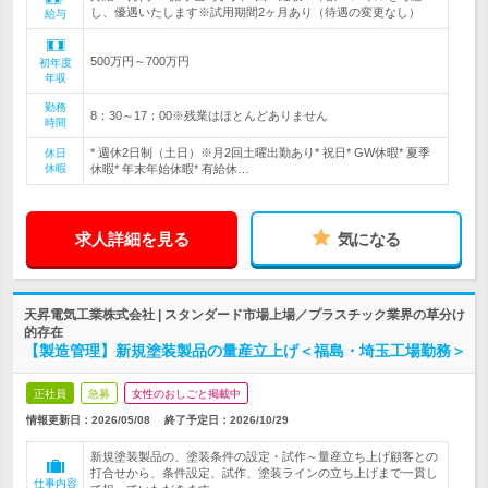
し、優遇いたします※試用期間2ヶ月あり（待遇の変更なし）
給与
500万円～700万円
初年度
年収
勤務
8：30～17：00※残業はほとんどありません
時間
* 週休2日制（土日）※月2回土曜出勤あり* 祝日* GW休暇* 夏季
休日
休暇
休暇* 年末年始休暇* 有給休…
求人詳細を見る
気になる
天昇電気工業株式会社 | スタンダード市場上場／プラスチック業界の草分け
的存在
【製造管理】新規塗装製品の量産立上げ＜福島・埼玉工場勤務＞
正社員
急募
女性のおしごと掲載中
情報更新日：2026/05/08
終了予定日：
2026/10/29
新規塗装製品の、塗装条件の設定・試作～量産立ち上げ顧客との
打合せから、条件設定、試作、塗装ラインの立ち上げまで一貫し
仕事内容