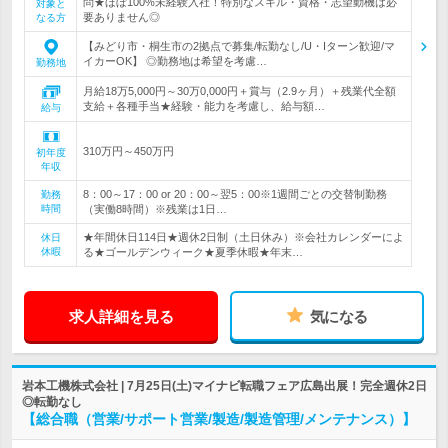
問★ほぼ100%未経験入社！特別なスキル・資格・志望動機は必
対象と
要ありません◎
なる方
【みどり市・桐生市の2拠点で募集/転勤なし/U・Iターン歓迎/マ
イカーOK】 ◎勤務地は希望を考慮…
勤務地
月給18万5,000円～30万0,000円＋賞与（2.9ヶ月）＋残業代全額
支給＋各種手当★経験・能力を考慮し、給与額…
給与
310万円～450万円
初年度
年収
8：00～17：00 or 20：00～翌5：00※1週間ごとの交替制勤務
勤務
時間
（実働8時間）※残業は1日…
★年間休日114日★週休2日制（土日休み）※会社カレンダーによ
休日
休暇
る★ゴールデンウィーク★夏季休暇★年末…
求人詳細を見る
気になる
岩本工機株式会社 | 7月25日(土)マイナビ転職フェア広島出展！完全週休2日
◎転勤なし
【総合職（営業/サポート営業/製造/製造管理/メンテナンス）】