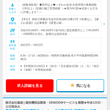
《経験者歓迎》◆高卒以上◆いずれか必須:生産管理の業務経験
（2年以上）/設備の施工管理経験 ＼★賞与年2回★頑張りを正当
対象と
に評価します！／
なる方
【本社】 神奈川県横浜市金沢区鳥浜町15番13号 ※転勤なし 【雇
入れ直後】上記事業所 【変更の範…
勤務地
月給234,000円～446,000円※給与内に固定残業代として40,000円
～/25時間分を含む。超過分は追加支給…
給与
350万円～700万円
初年度
年収
8:30～17:10（休憩60分）時間外労働有無:有※平均残業時間20時
勤務
時間
間/月
# 【年間休日128日】# 《休日》* 完全週休2日制（土・日）* 祝日
休日
休暇
# 《休暇》* 年間有給休暇…
求人詳細を見る
気になる
株式会社森創 | 遊技機部品製造・OEM/ODMサービスを展開★年休120日・
土日祝休み