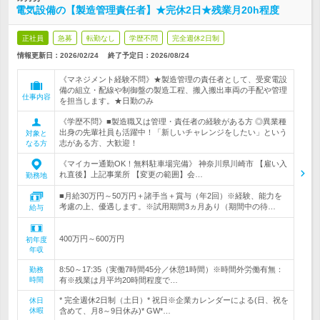
電気設備の【製造管理責任者】★完休2日★残業月20h程度
正社員
急募
転勤なし
学歴不問
完全週休2日制
情報更新日：2026/02/24
終了予定日：
2026/08/24
《マネジメント経験不問》★製造管理の責任者として、受変電設
備の組立・配線や制御盤の製造工程、搬入搬出車両の手配や管理
仕事内容
を担当します。★日勤のみ
《学歴不問》■製造職又は管理・責任者の経験がある方 ◎異業種
出身の先輩社員も活躍中！「新しいチャレンジをしたい」という
対象と
志がある方、大歓迎！
なる方
《マイカー通勤OK！無料駐車場完備》 神奈川県川崎市 【雇い入
れ直後】上記事業所 【変更の範囲】会…
勤務地
■月給30万円～50万円＋諸手当＋賞与（年2回）※経験、能力を
考慮の上、優遇します。※試用期間3ヵ月あり（期間中の待…
給与
400万円～600万円
初年度
年収
8:50～17:35（実働7時間45分／休憩1時間）※時間外労働有無：
勤務
時間
有※残業は月平均20時間程度で…
* 完全週休2日制（土日）* 祝日※企業カレンダーによる(日、祝を
休日
休暇
含めて、月8～9日休み)* GW*…