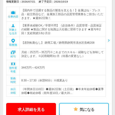
情報更新日：2026/07/21
終了予定日：
2026/10/19
【国内外で活躍する製品の製造を支える！】金属ばね・プレス
品・組立部品など、金属加工部品の品質管理業務をご担当いただ
仕事内容
きます。★週休2日制！
【業界未経験OK／学歴不問】《必須条件》品質管理・品質保証
の経験 ★製品に関する知識は入社後に習得できます ★賞与年2
対象と
回！支給実績3.8か月分
なる方
【原則転勤なし】 静岡工場／静岡県静岡市清水区長崎208
勤務地
月給：25万円～35万円※これまでのスキル・経験などを加味して
決定します。※試用期間3か月（待遇の変更なし）
給与
344万円～424万円
初年度
年収
勤務
8:30～17:30（休憩60分）※残業あり
時間
《年間休日110日》◆週休2日制（土日祝）◆年末年始休暇◆夏季
休日
休暇
休暇◆有給休暇（初年度10日／最大20…
求人詳細を見る
気になる