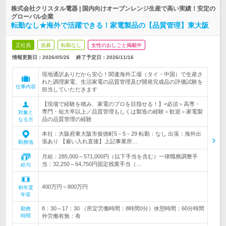
株式会社クリスタル電器 | 国内向けオーブンレンジ生産で高い実績！安定の
グローバル企業
転勤なし★海外で活躍できる！家電製品の【品質管理】東大阪
正社員
急募
転勤なし
女性のおしごと掲載中
情報更新日：2026/05/26
終了予定日：
2026/11/16
現地通訳ありだから安心！関連海外工場（タイ・中国）で生産さ
れた調理家電、生活家電の品質管理及び開発完成品の評価試験を
仕事内容
担当していただきます
【現場で経験を積み、家電のプロを目指せる！】<必須＞高専・
専門・短大卒以上／品質管理もしくは製造の経験＜歓迎＞家電製
対象と
品の品質管理の経験
なる方
本社：大阪府東大阪市俊徳町5－5－29 転勤：なし 出張：海外出
張あり 【雇い入れ直後】上記事業所…
勤務地
月給：285,000～571,000円（以下手当を含む）一律職務調整手
当：32,250～64,750円固定残業手当（…
給与
400万円～800万円
初年度
年収
8：30～17：30 （所定労働時間：8時間0分）休憩時間：60分時間
勤務
時間
外労働有無：有