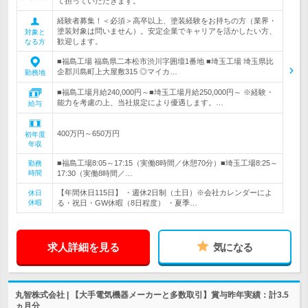
て担っていただきます。
経験者募集！＜必須＞高卒以上、塗装経験をお持ちの方（業界・
塗装対象は問いません）。安定企業でキャリアを活かしたい方、
対象と
歓迎します。
なる方
■福島工場 福島県二本松市渋川字囲壇1番地 ■埼玉工場 埼玉県比
企郡川島町上大屋敷315 ◎マイカ…
勤務地
■福島工場月給240,000円～■埼玉工場月給250,000円～ ※経験・
能力を考慮の上、当社規定により優遇します。…
給与
400万円～650万円
初年度
年収
■福島工場8:05～17:15（実働8時間／休憩70分）■埼玉工場8:25～
勤務
時間
17:30（実働8時間／…
【年間休日115日】 ・週休2日制（土日）※会社カレンダーによ
休日
休暇
る・祝日・GW休暇（8日程度） ・夏季…
求人詳細を見る
気になる
丸智株式会社 | 【大手電気機器メーカーと多数取引】賞与昨年実績：計3.5
ヵ月分