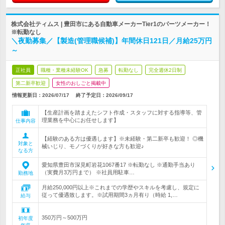
株式会社ティムス | 豊田市にある自動車メーカーTier1のパーツメーカー！
※転勤なし
＼夜勤募集／【製造(管理職候補)】年間休日121日／月給25万円
～
正社員
職種・業種未経験OK
急募
転勤なし
完全週休2日制
第二新卒歓迎
女性のおしごと掲載中
情報更新日：2026/07/17
終了予定日：
2026/09/17
【生産計画を踏まえたシフト作成・スタッフに対する指導等、管
理業務を中心にお任せします】
仕事内容
【経験のある方は優遇します】※未経験・第二新卒も歓迎！ ◎機
対象と
械いじり、モノづくりが好きな方も歓迎♪
なる方
愛知県豊田市深見町岩花1067番17 ※転勤なし ※通勤手当あり
（実費月3万円まで） ※社員用駐車…
勤務地
月給250,000円以上※これまでの学歴やスキルを考慮し、規定に
従って優遇致します。※試用期間3ヵ月有り（時給 1,…
給与
350万円～500万円
初年度