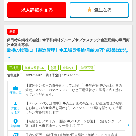
求人詳細を見る
気になる
新着
保田特殊鋼株式会社 | ◆平和鋼材グループ◆プラスチック金型用鋼の専門商
社◆富山募集
最後の転職に!【製造管理】◆工場長候補/月給30万~/残業ほぼな
し
正社員
業種未経験OK
急募
転勤なし
学歴不問
情報更新日：2026/08/07
終了予定日：
2026/11/05
【北陸センターの責任者として活躍！】◆生産管理や売上計画の
策定、メンバーのマネジメントなど工場運営から経営に広く携わ
仕事内容
っていただきます。
【30代～50代が活躍中】◆売上計画の策定および生産管理の経験
をお持ちの方◆業界を問わず、マネジメント経験を活かして活躍
対象と
したい方を歓迎します
なる方
【転勤なし／マイカー通勤OK／UIターン歓迎】 北陸センター／
富山県射水市流通センター青井谷1丁目…
勤務地
月給30万円～+諸手当+賞与年2回※経験・年齢・スキルを考慮