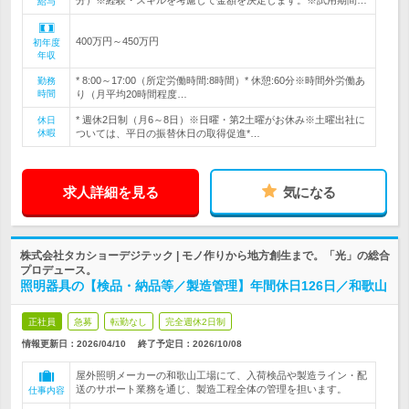
分）※経験・スキルを考慮して金額を決定します。※試用期間…
給与
400万円～450万円
初年度
年収
* 8:00～17:00（所定労働時間:8時間）* 休憩:60分※時間外労働あ
勤務
時間
り（月平均20時間程度…
* 週休2日制（月6～8日）※日曜・第2土曜がお休み※土曜出社に
休日
休暇
ついては、平日の振替休日の取得促進*…
求人詳細を見る
気になる
株式会社タカショーデジテック | モノ作りから地方創生まで。「光」の総合
プロデュース。
照明器具の【検品・納品等／製造管理】年間休日126日／和歌山
正社員
急募
転勤なし
完全週休2日制
情報更新日：2026/04/10
終了予定日：
2026/10/08
屋外照明メーカーの和歌山工場にて、入荷検品や製造ライン・配
送のサポート業務を通じ、製造工程全体の管理を担います。
仕事内容