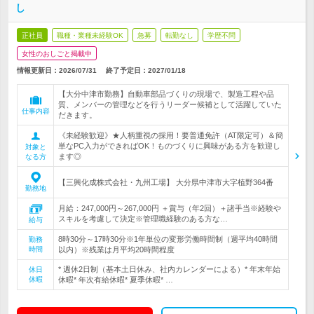
し
正社員
職種・業種未経験OK
急募
転勤なし
学歴不問
女性のおしごと掲載中
情報更新日：2026/07/31
終了予定日：
2027/01/18
【大分中津市勤務】自動車部品づくりの現場で、製造工程や品
質、メンバーの管理などを行うリーダー候補として活躍していた
仕事内容
だきます。
《未経験歓迎》★人柄重視の採用！要普通免許（AT限定可）＆簡
単なPC入力ができればOK！ものづくりに興味がある方を歓迎し
対象と
ます◎
なる方
【三興化成株式会社・九州工場】 大分県中津市大字植野364番
勤務地
月給：247,000円～267,000円 ＋賞与（年2回）＋諸手当※経験や
スキルを考慮して決定※管理職経験のある方な…
給与
8時30分～17時30分※1年単位の変形労働時間制（週平均40時間
勤務
時間
以内）※残業は月平均20時間程度
* 週休2日制（基本土日休み、社内カレンダーによる）* 年末年始
休日
休暇
休暇* 年次有給休暇* 夏季休暇* …