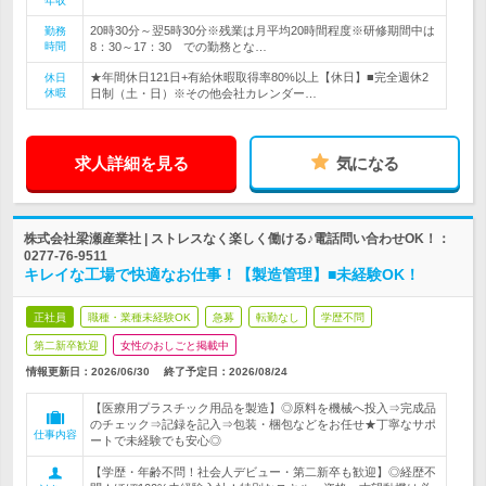
年収
20時30分～翌5時30分※残業は月平均20時間程度※研修期間中は
勤務
時間
8：30～17：30 での勤務とな…
★年間休日121日+有給休暇取得率80%以上【休日】■完全週休2
休日
休暇
日制（土・日）※その他会社カレンダー…
求人詳細を見る
気になる
株式会社梁瀬産業社 | ストレスなく楽しく働ける♪電話問い合わせOK！：
0277-76-9511
キレイな工場で快適なお仕事！【製造管理】■未経験OK！
正社員
職種・業種未経験OK
急募
転勤なし
学歴不問
第二新卒歓迎
女性のおしごと掲載中
情報更新日：2026/06/30
終了予定日：
2026/08/24
【医療用プラスチック用品を製造】◎原料を機械へ投入⇒完成品
のチェック⇒記録を記入⇒包装・梱包などをお任せ★丁寧なサポ
仕事内容
ートで未経験でも安心◎
【学歴・年齢不問！社会人デビュー・第二新卒も歓迎】◎経歴不