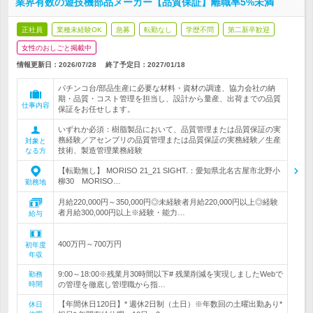
業界有数の遊技機部品メーカー【品質保証】離職率5%未満
正社員
業種未経験OK
急募
転勤なし
学歴不問
第二新卒歓迎
女性のおしごと掲載中
情報更新日：2026/07/28
終了予定日：
2027/01/18
パチンコ台/部品生産に必要な材料・資材の調達、協力会社の納
期・品質・コスト管理を担当し、設計から量産、出荷までの品質
仕事内容
保証をお任せします。
いずれか必須：樹脂製品において、品質管理または品質保証の実
務経験／アセンブリの品質管理または品質保証の実務経験／生産
対象と
技術、製造管理業務経験
なる方
【転勤無し】 MORISO 21_21 SIGHT.：愛知県北名古屋市北野小
柳30 MORISO…
勤務地
月給220,000円～350,000円◎未経験者月給220,000円以上◎経験
者月給300,000円以上※経験・能力…
給与
400万円～700万円
初年度
年収
9:00～18:00※残業月30時間以下# 残業削減を実現しましたWebで
勤務
時間
の管理を徹底し管理職から指…
【年間休日120日】* 週休2日制（土日）※年数回の土曜出勤あり*
休日