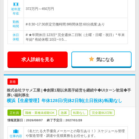
372万円～450万円
初年度
年収
勤務
# 8:30~17:30所定労働時間:8時間休憩:60分残業:あり
時間
# ★年間休日:123日* 完全週休二日制（土曜・日曜・祝日）* 年末
休日
休暇
年始* 有給休暇:10日~※5…
求人詳細を見る
気になる
新着
株式会社ヲサメ工業 | ◆創業1期以来黒字経営を継続中◆UIターン歓迎◆手
厚い福利厚生
横浜【生産管理】年休128日/完休2日制(土日祝休)/転勤なし
正社員
職種・業種未経験OK
急募
転勤なし
完全週休2日制
情報更新日：2026/08/07
終了予定日：
2027/01/28
《名だたる大手優良メーカーとの取引あり！》スケジュール管理
や製造管理・調達や見積業務をお任せします。
仕事内容