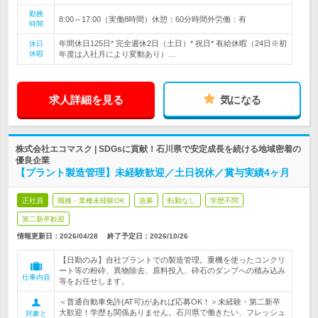
勤務
8:00～17:00（実働8時間）休憩：60分時間外労働：有
時間
年間休日125日* 完全週休2日（土日）* 祝日* 有給休暇（24日※初
休日
休暇
年度は入社月により変動あり）…
求人詳細を見る
気になる
株式会社エコマスク | SDGsに貢献！石川県で安定成長を続ける地域密着の
優良企業
【プラント製造管理】未経験歓迎／土日祝休／賞与実績4ヶ月
正社員
職種・業種未経験OK
急募
転勤なし
学歴不問
第二新卒歓迎
情報更新日：2026/04/28
終了予定日：
2026/10/26
【日勤のみ】自社プラントでの製造管理。重機を使ったコンクリ
ート等の粉砕、異物除去、原料投入、砕石のダンプへの積み込み
仕事内容
等をお任せします。
＜普通自動車免許(AT可)があれば応募OK！＞未経験・第二新卒
大歓迎！学歴も関係ありません。石川県で働きたい、フレッシュ
対象と