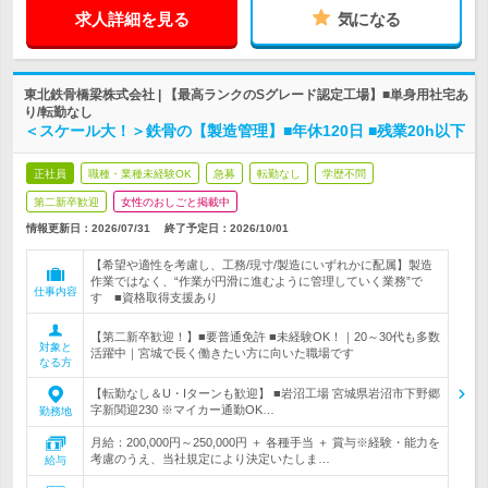
求人詳細を見る
気になる
東北鉄骨橋梁株式会社 | 【最高ランクのSグレード認定工場】■単身用社宅あ
り/転勤なし
＜スケール大！＞鉄骨の【製造管理】■年休120日 ■残業20h以下
正社員
職種・業種未経験OK
急募
転勤なし
学歴不問
第二新卒歓迎
女性のおしごと掲載中
情報更新日：2026/07/31
終了予定日：
2026/10/01
【希望や適性を考慮し、工務/現寸/製造にいずれかに配属】製造
作業ではなく、“作業が円滑に進むように管理していく業務”で
仕事内容
す ■資格取得支援あり
【第二新卒歓迎！】■要普通免許 ■未経験OK！｜20～30代も多数
対象と
活躍中｜宮城で長く働きたい方に向いた職場です
なる方
【転勤なし＆U・Iターンも歓迎】 ■岩沼工場 宮城県岩沼市下野郷
字新関迎230 ※マイカー通勤OK…
勤務地
月給：200,000円～250,000円 ＋ 各種手当 ＋ 賞与※経験・能力を
考慮のうえ、当社規定により決定いたしま…
給与