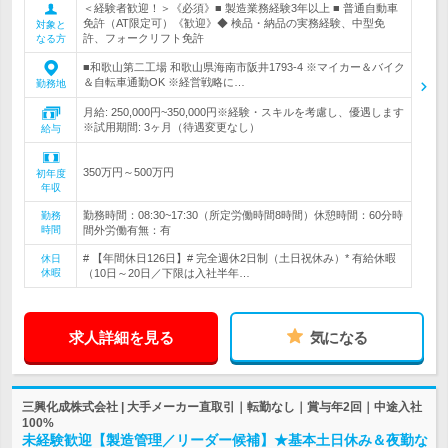
＜経験者歓迎！＞《必須》■ 製造業務経験3年以上 ■ 普通自動車
免許（AT限定可）《歓迎》◆ 検品・納品の実務経験、中型免
対象と
許、フォークリフト免許
なる方
■和歌山第二工場 和歌山県海南市阪井1793-4 ※マイカー＆バイク
＆自転車通勤OK ※経営戦略に…
勤務地
月給: 250,000円~350,000円※経験・スキルを考慮し、優遇します
※試用期間: 3ヶ月（待遇変更なし）
給与
350万円～500万円
初年度
年収
勤務時間：08:30~17:30（所定労働時間8時間）休憩時間：60分時
勤務
時間
間外労働有無：有
# 【年間休日126日】# 完全週休2日制（土日祝休み）* 有給休暇
休日
休暇
（10日～20日／下限は入社半年…
求人詳細を見る
気になる
三興化成株式会社 | 大手メーカー直取引｜転勤なし｜賞与年2回｜中途入社
100%
未経験歓迎【製造管理／リーダー候補】★基本土日休み＆夜勤な