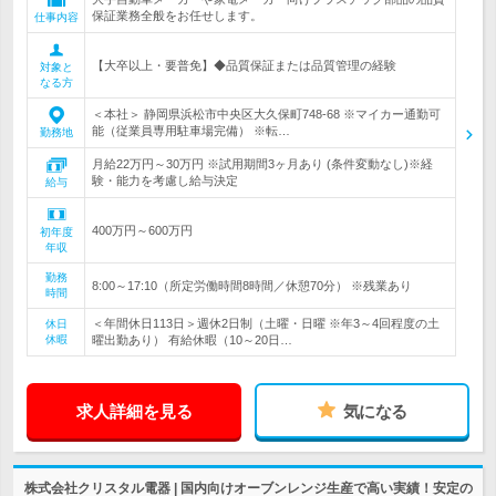
保証業務全般をお任せします。
仕事内容
【大卒以上・要普免】◆品質保証または品質管理の経験
対象と
なる方
＜本社＞ 静岡県浜松市中央区大久保町748-68 ※マイカー通勤可
能（従業員専用駐車場完備） ※転…
勤務地
月給22万円～30万円 ※試用期間3ヶ月あり (条件変動なし)※経
験・能力を考慮し給与決定
給与
400万円～600万円
初年度
年収
勤務
8:00～17:10（所定労働時間8時間／休憩70分） ※残業あり
時間
＜年間休日113日＞週休2日制（土曜・日曜 ※年3～4回程度の土
休日
休暇
曜出勤あり） 有給休暇（10～20日…
求人詳細を見る
気になる
株式会社クリスタル電器 | 国内向けオーブンレンジ生産で高い実績！安定の