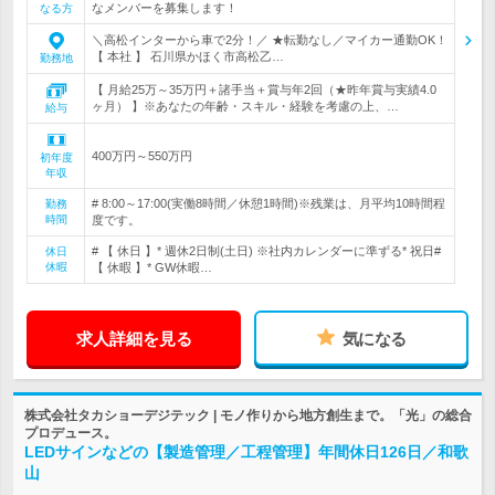
なメンバーを募集します！
なる方
＼高松インターから車で2分！／ ★転勤なし／マイカー通勤OK！
【 本社 】 石川県かほく市高松乙…
勤務地
【 月給25万～35万円＋諸手当＋賞与年2回（★昨年賞与実績4.0
ヶ月） 】※あなたの年齢・スキル・経験を考慮の上、…
給与
400万円～550万円
初年度
年収
# 8:00～17:00(実働8時間／休憩1時間)※残業は、月平均10時間程
勤務
時間
度です。
# 【 休日 】* 週休2日制(土日) ※社内カレンダーに準ずる* 祝日#
休日
休暇
【 休暇 】* GW休暇…
求人詳細を見る
気になる
株式会社タカショーデジテック | モノ作りから地方創生まで。「光」の総合
プロデュース。
LEDサインなどの【製造管理／工程管理】年間休日126日／和歌
山