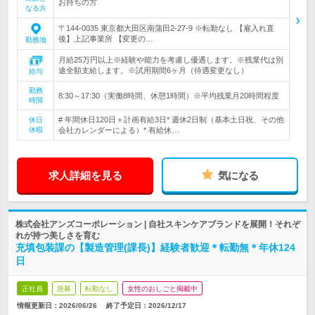
お持ちの方
なる方
〒144‐0035 東京都大田区南蒲田2-27-9 ※転勤なし 【雇入れ直
後】上記事業所 【変更の…
勤務地
月給25万円以上※経験や能力を考慮し優遇します。※残業代は別
途全額支給します。※試用期間6ヶ月（待遇変更なし）
給与
勤務
8:30～17:30（実働8時間、休憩1時間）※平均残業月20時間程度
時間
# 年間休日120日＋計画有給3日* 週休2日制（基本土日祝、その他
休日
休暇
会社カレンダーによる）* 有給休…
求人詳細を見る
気になる
株式会社アンズコーポレーション | 自社スキンケアブランドを展開！それぞ
れが持つ美しさを育む
充填包装課の【製造管理(課長)】経験者歓迎＊転勤無＊年休124
日
正社員
急募
転勤なし
女性のおしごと掲載中
情報更新日：2026/06/26
終了予定日：
2026/12/17