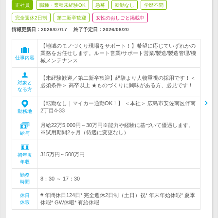
正社員
職種・業種未経験OK
急募
転勤なし
学歴不問
完全週休2日制
第二新卒歓迎
女性のおしごと掲載中
情報更新日：2026/07/17
終了予定日：
2026/08/20
【地域のモノづくり現場をサポート！】希望に応じていずれかの
業務をお任せします。ルート営業/サポート営業/製造/製造管理/機
仕事内容
械メンテナンス
【未経験歓迎／第二新卒歓迎】経験より人物重視の採用です！＜
対象と
必須条件＞ 高卒以上 ★ものづくりに興味がある方、必見です！
なる方
【転勤なし｜マイカー通勤OK！】 ＜本社＞ 広島市安佐南区伴南
2丁目4-33
勤務地
月給22万5,000円～30万円※能力や経験に基づいて優遇します。
※試用期間2ヶ月（待遇に変更なし）
給与
315万円～500万円
初年度
年収
勤務
8：30 ～ 17：30
時間
# 年間休日124日* 完全週休2日制（土日）祝* 年末年始休暇* 夏季
休日
休暇
休暇* GW休暇* 有給休暇