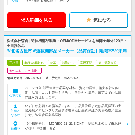
休暇
祝日* 年間有給休暇：10日～2…
求人詳細を見る
気になる
株式会社森創 | 遊技機部品製造・OEM/ODMサービスを展開★年休120日・
土日祝休み
※北名古屋市※遊技機部品メーカー【品質保証】離職率5%未満
正社員
業種未経験OK
急募
転勤なし
学歴不問
第二新卒歓迎
女性のおしごと掲載中
情報更新日：2026/07/31
終了予定日：
2027/01/21
パチンコ台/部品生産に必要な材料・資材の調達、協力会社の納
期・品質・コスト管理を担当し、設計から量産、出荷までの品質
仕事内容
保証をお任せします。
いずれか必須：樹脂製品において、品質管理または品質保証の実
務経験／アセンブリの品質管理または品質保証の実務経験／生産
対象と
技術、製造管理業務経験
なる方
【◎転勤無し】 MORISO 21_21 SIGHT.：愛知県北名古屋市北野
小柳30 ※徳重・名古…
勤務地