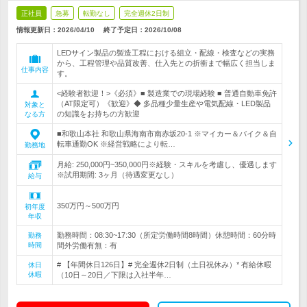
正社員
急募
転勤なし
完全週休2日制
情報更新日：2026/04/10
終了予定日：
2026/10/08
LEDサイン製品の製造工程における組立・配線・検査などの実務
から、工程管理や品質改善、仕入先との折衝まで幅広く担当しま
仕事内容
す。
<経験者歓迎！>《必須》■ 製造業での現場経験 ■ 普通自動車免許
（AT限定可）《歓迎》◆ 多品種少量生産や電気配線・LED製品
対象と
の知識をお持ちの方歓迎
なる方
■和歌山本社 和歌山県海南市南赤坂20-1 ※マイカー＆バイク＆自
転車通勤OK ※経営戦略により転…
勤務地
月給: 250,000円~350,000円※経験・スキルを考慮し、優遇します
※試用期間: 3ヶ月（待遇変更なし）
給与
350万円～500万円
初年度
年収
勤務時間：08:30~17:30（所定労働時間8時間）休憩時間：60分時
勤務
時間
間外労働有無：有
# 【年間休日126日】# 完全週休2日制（土日祝休み）* 有給休暇
休日
休暇
（10日～20日／下限は入社半年…