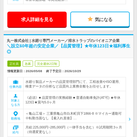
求人詳細を見る
気になる
丸一株式会社 | 水廻り専門メーカー／排水トラップのパイオニア企業
＼設立60年超の安定企業／【品質管理】★年休123日★福利厚生
◎
正社員
急募
完全週休2日制
情報更新日：2026/05/08
終了予定日：
2026/10/29
水廻り製品メーカーの品質管理部門にて、工程改善やISO運用、
検査データの分析など品質向上業務全般をお任せします。
仕事内容
《必須》■ 品質管理の実務経験 ■ 普通自動車免許(AT可) ★年休
対象と
123日★賞与5.0ヶ月
なる方
＜亀山工場＞ 三重県亀山市白木町貝下1866-8 ※マイカー通勤可
※転勤当面なし 【雇入れ直後】…
勤務地
月給:225,000円~285,000円（一律手当を含む）※試用期間:3ヶ月
（待遇変更なし）
給与