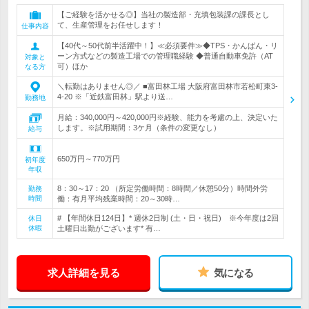
【ご経験を活かせる◎】当社の製造部・充填包装課の課長とし
て、生産管理をお任せします！
仕事内容
【40代～50代前半活躍中！】≪必須要件≫◆TPS・かんばん・リ
ーン方式などの製造工場での管理職経験 ◆普通自動車免許（AT
対象と
可）ほか
なる方
＼転勤はありません◎／ ■富田林工場 大阪府富田林市若松町東3-
4-20 ※「近鉄富田林」駅より送…
勤務地
月給：340,000円～420,000円※経験、能力を考慮の上、決定いた
します。※試用期間：3ケ月（条件の変更なし）
給与
650万円～770万円
初年度
年収
8：30～17：20 （所定労働時間：8時間／休憩50分）時間外労
勤務
時間
働：有月平均残業時間：20～30時…
# 【年間休日124日】* 週休2日制 (土・日・祝日) ※今年度は2回
休日
休暇
土曜日出勤がございます* 有…
求人詳細を見る
気になる