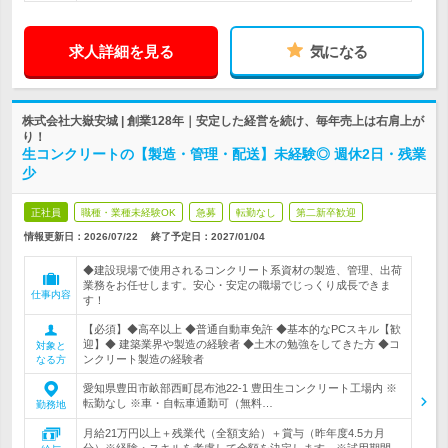
求人詳細を見る
気になる
株式会社大嶽安城 | 創業128年｜安定した経営を続け、毎年売上は右肩上が
り！
生コンクリートの【製造・管理・配送】未経験◎ 週休2日・残業
少
正社員
職種・業種未経験OK
急募
転勤なし
第二新卒歓迎
情報更新日：2026/07/22
終了予定日：
2027/01/04
◆建設現場で使用されるコンクリート系資材の製造、管理、出荷
業務をお任せします。安心・安定の職場でじっくり成長できま
仕事内容
す！
【必須】◆高卒以上 ◆普通自動車免許 ◆基本的なPCスキル【歓
迎】◆ 建築業界や製造の経験者 ◆土木の勉強をしてきた方 ◆コ
対象と
ンクリート製造の経験者
なる方
愛知県豊田市畝部西町昆布池22-1 豊田生コンクリート工場内 ※
転勤なし ※車・自転車通勤可（無料…
勤務地
月給21万円以上＋残業代（全額支給）＋賞与（昨年度4.5カ月