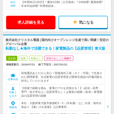
【年間休日125日】* 週休2日制（土日祝休）* GW休暇* 夏期休暇*
休日
休暇
年末年始休暇* 年間有給休…
求人詳細を見る
気になる
株式会社クリスタル電器 | 国内向けオーブンレンジ生産で高い実績！安定の
グローバル企業
転勤なし★海外で活躍できる！家電製品の【品質管理】東大阪
正社員
急募
転勤なし
女性のおしごと掲載中
情報更新日：2026/07/31
終了予定日：
2027/01/21
現地通訳ありだから安心！関連海外工場（タイ・中国）で生産さ
れた調理家電、生活家電の品質管理及び開発完成品の評価試験を
仕事内容
担当していただきます
【現場で経験を積み、家電のプロを目指せる！】<必須＞高専・
専門・短大卒以上／品質管理もしくは製造の経験＜歓迎＞家電製
対象と
品の品質管理の経験
なる方
本社：大阪府東大阪市俊徳町5－5－29 転勤：なし 出張：海外出
張あり 【雇い入れ直後】上記事業所…
勤務地