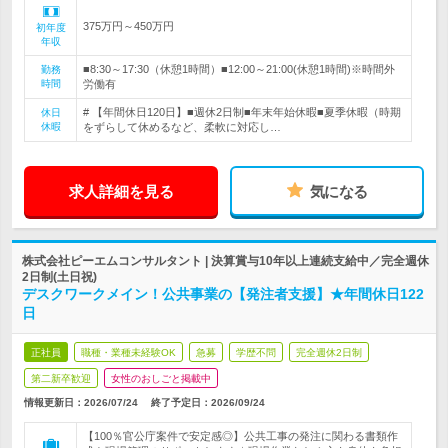
375万円～450万円
初年度
年収
■8:30～17:30（休憩1時間）■12:00～21:00(休憩1時間)※時間外
勤務
時間
労働有
# 【年間休日120日】■週休2日制■年末年始休暇■夏季休暇（時期
休日
休暇
をずらして休めるなど、柔軟に対応し…
求人詳細を見る
気になる
株式会社ピーエムコンサルタント | 決算賞与10年以上連続支給中／完全週休
2日制(土日祝)
デスクワークメイン！公共事業の【発注者支援】★年間休日122
日
正社員
職種・業種未経験OK
急募
学歴不問
完全週休2日制
第二新卒歓迎
女性のおしごと掲載中
情報更新日：2026/07/24
終了予定日：
2026/09/24
【100％官公庁案件で安定感◎】公共工事の発注に関わる書類作