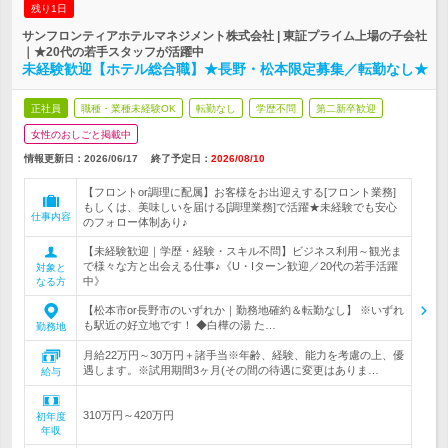
残り1日
サンフロンティアホテルマネジメント株式会社 | 東証プライム上場の子会社
｜★20代の若手スタッフが活躍中
未経験歓迎【ホテル総合職】★長野・松本限定募集／転勤なし★
正社員
職種・業種未経験OK
転勤なし
学歴不問
第二新卒歓迎
女性のおしごと掲載中
情報更新日：2026/06/17
終了予定日：
2026/08/10
【フロントor調理に配属】お客様をお出迎えする[フロント業務]
もしくは、美味しいを届ける[調理業務]で活躍★未経験でも安心
仕事内容
のフォロー体制あり♪
【未経験歓迎｜学歴・経験・スキル不問】ビジネス利用～観光ま
で様々な方と出会える仕事♪《U・Iターン歓迎／20代の若手活躍
対象と
中》
なる方
【松本市or長野市のいずれか｜勤務地確約＆転勤なし】 ※いずれ
も駅近の好立地です！ ◆白樺の湯 た…
勤務地
月給22万円～30万円＋諸手当※年齢、経験、能力を考慮の上、優
遇します。※試用期間3ヶ月(その間の待遇に変更はありま…
給与
310万円～420万円
初年度
年収