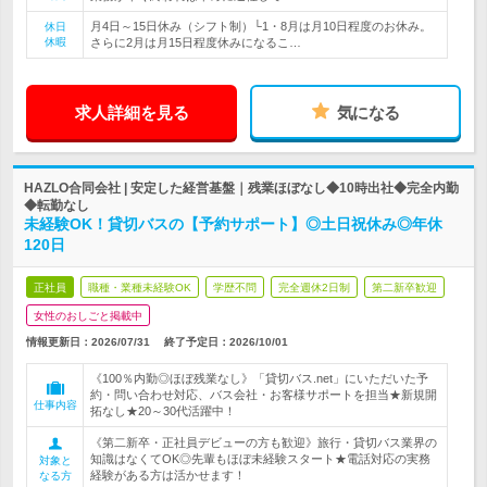
月4日～15日休み（シフト制）└1・8月は月10日程度のお休み。
休日
休暇
さらに2月は月15日程度休みになるこ…
求人詳細を見る
気になる
HAZLO合同会社 | 安定した経営基盤｜残業ほぼなし◆10時出社◆完全内勤
◆転勤なし
未経験OK！貸切バスの【予約サポート】◎土日祝休み◎年休
120日
正社員
職種・業種未経験OK
学歴不問
完全週休2日制
第二新卒歓迎
女性のおしごと掲載中
情報更新日：2026/07/31
終了予定日：
2026/10/01
《100％内勤◎ほぼ残業なし》「貸切バス.net」にいただいた予
約・問い合わせ対応、バス会社・お客様サポートを担当★新規開
仕事内容
拓なし★20～30代活躍中！
《第二新卒・正社員デビューの方も歓迎》旅行・貸切バス業界の
知識はなくてOK◎先輩もほぼ未経験スタート★電話対応の実務
対象と
経験がある方は活かせます！
なる方