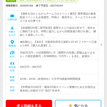
情報更新日：2026/07/28
終了予定日：
2027/01/07
【個性を活かしながらチームでのイベント運営】携帯電話の集客
販促イベントを企画運営。声掛け・案内中心、チームでスキル向
仕事内容
上できる仕事です。
【未経験OK/第二新卒歓迎】接客や人との会話が好きで、前向き
に挑戦できる方。仲間と協力しながら目標達成の喜びを感じ、継
対象と
続して成長したい方。
なる方
★転勤なし 【本社】 大阪府吹田市江坂町1-23-43 ファサード江坂
ビル601 【雇入れ直後】上…
勤務地
月給25万円～※試用期間3ヶ月（期間中の待遇に変動はありませ
ん）※固定残業代（月30時間分／5万円～）を含む。超過分…
給与
320万円～350万円
初年度
年収
勤務
10:00～19:00（休憩60分）※月平均残業30時間程度
時間
【年間休日120日】* 週休2日制※イベント業務のため土日祝日は
休日
休暇
基本的に出勤日です* 祝日* 年末年…
求人詳細を見る
気になる