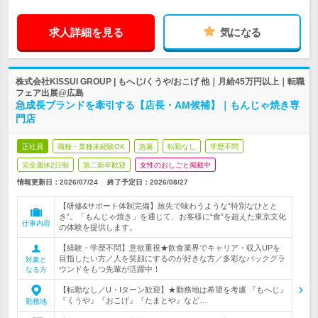
求人詳細を見る
気になる
株式会社KISSUI GROUP | もへじ/くうや/おこげ 他｜月給45万円以上｜転職
フェア出展@広島
急成長ブランドを牽引する【店長・AM候補】｜もんじゃ焼き専
門店
正社員
職種・業種未経験OK
急募
転勤なし
学歴不問
完全週休2日制
第二新卒歓迎
女性のおしごと掲載中
情報更新日：2026/07/24
終了予定日：
2026/08/27
【研修&サポート体制完備】旅先で味わうような“特別なひとと
き”。「もんじゃ焼き」を通じて、お客様に“食”を超えた東京文化
仕事内容
の体験を提供します。
【経験・学歴不問】意欲重視★飲食業界でキャリア・収入UPを
目指したい方／人を笑顔にするのが好きな方／多彩なバックグラ
対象と
ウンドをもつ先輩が活躍中！
なる方
【転勤なし／U・Iターン歓迎】★勤務地は希望を考慮 『もへじ』
『くうや』『おこげ』『たまとや』など…
勤務地