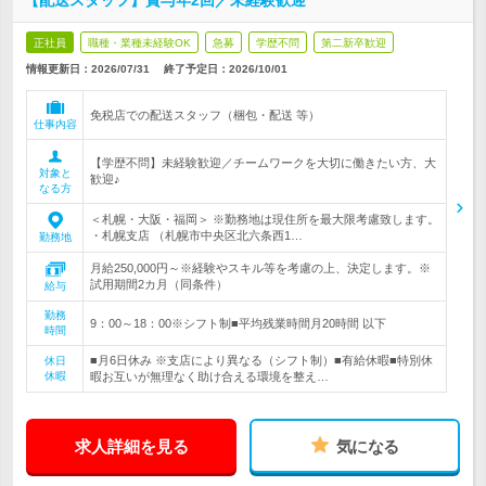
【配送スタッフ】賞与年2回／未経験歓迎
正社員
職種・業種未経験OK
急募
学歴不問
第二新卒歓迎
情報更新日：2026/07/31
終了予定日：
2026/10/01
免税店での配送スタッフ（梱包・配送 等）
仕事内容
【学歴不問】未経験歓迎／チームワークを大切に働きたい方、大
対象と
歓迎♪
なる方
＜札幌・大阪・福岡＞ ※勤務地は現住所を最大限考慮致します。
・札幌支店 （札幌市中央区北六条西1…
勤務地
月給250,000円～※経験やスキル等を考慮の上、決定します。※
試用期間2カ月（同条件）
給与
勤務
9：00～18：00※シフト制■平均残業時間月20時間 以下
時間
■月6日休み ※支店により異なる（シフト制）■有給休暇■特別休
休日
休暇
暇お互いが無理なく助け合える環境を整え…
求人詳細を見る
気になる