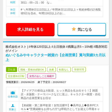
時間
3011：00～21：00 な…
# ＼年間休日111日以上／年間休日111日以上＋有給休暇の計画取
休日
休暇
得5日を含め、年間116日以上のお…
求人詳細を見る
気になる
株式会社オスト | #年休120日以上 #土日祝休 #残業は月5～10h程 #既存対応
がメイン
ぬいぐるみやキャラクター雑貨の【企画営業】賞与実績3カ月以
上
正社員
職種・業種未経験OK
急募
転勤なし
学歴不問
完全週休2日制
女性のおしごと掲載中
情報更新日：2026/06/25
終了予定日：
2026/08/27
【アイデアの発信は大歓迎、ヒット商品を生み出そう！】雑貨
店・水族館・テーマパークなどに並ぶ、キャラクター雑貨・自社
仕事内容
商品の企画営業をお任せ
【未経験・第二新卒歓迎！女性活躍中】◆高卒以上◆基本PCス
キル★"営業経験をお持ちの方"は即戦力としてお迎え◎早期キャ
対象と