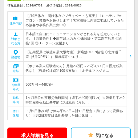
情報更新日：2026/07/01
終了予定日：
2026/08/20
【月9日休み＋明け休みでプライベートも充実】主にホテルでの
フロント業務をお任せします！客室清掃は外部に委託しているた
仕事内容
め接客や事務作業に集中◎
日本語で自由にコミュニケーションがとれる方を想定していま
す。【応募条件】◆高卒以上のみ ◎未経験・第二新卒歓迎 ◎面
対象と
接1回 ◎U・Iターン支援あり
なる方
【初期配属は希望を最大限考慮】 新店舗OPEN情報 ◇北海道千
歳（6月OPEN！） 積極採用中エリ…
勤務地
【ホテル業未経験者の方】月給23万円～25万3,800円※固定残業
代なし（残業代は別途100％支給）【ホテルマネジメ…
給与
300万円～448万円
初年度
年収
1ヶ月単位の変形労働時間制（週平均40時間以内）※残業月平均9
勤務
時間
時間程※夜勤は基本的に3回連続（月10…
・月9日休み+明け休み平均3日→計12日想定（月によって変動あ
休日
休暇
り）※月2日程度は原則希望した日に休日…
求人詳細を見る
気になる