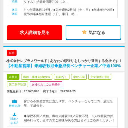
時間
タイム】始業時間帯7:00～10…
# ＼年間休日116日／■完全週休2日制（土・日）■年末年始休暇■
休日
休暇
慶弔休暇■有給休暇（1日、半日、時…
求人詳細を見る
気になる
新着
株式会社レプラスワールド | あなたの頑張りをしっかり還元する会社です！
【不動産営業】未経験歓迎◆急成長ベンチャー企業／中途100%
正社員
職種・業種未経験OK
転勤なし
学歴不問
完全週休2日制
第二新卒歓迎
女性のおしごと掲載中
情報更新日：2026/08/04
終了予定日：
2027/01/25
稼げる不動産営業は当たり前。 ベンチャーならではの「最短距
離」で成長を。
仕事内容
◆学歴不問／業種、職種未経験OK／男女不問 ☆人物重視の採
対象と
用を行っていますのでご興味がある方はまずはご応募ください！
なる方