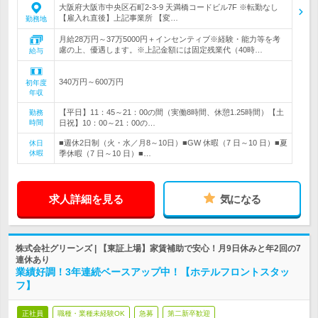
大阪府大阪市中央区石町2-3-9 天満橋コードビル7F ※転勤なし
【雇入れ直後】上記事業所 【変…
勤務地
月給28万円～37万5000円＋インセンティブ※経験・能力等を考
慮の上、優遇します。※上記金額には固定残業代（40時…
給与
340万円～600万円
初年度
年収
【平日】11：45～21：00の間（実働8時間、休憩1.25時間）【土
勤務
時間
日祝】10：00～21：00の…
■週休2日制（火・水／月8～10日）■GW 休暇（7 日～10 日）■夏
休日
休暇
季休暇（7 日～10 日）■…
求人詳細を見る
気になる
株式会社グリーンズ | 【東証上場】家賃補助で安心！月9日休みと年2回の7
連休あり
業績好調！3年連続ベースアップ中！【ホテルフロントスタッ
フ】
正社員
職種・業種未経験OK
急募
第二新卒歓迎