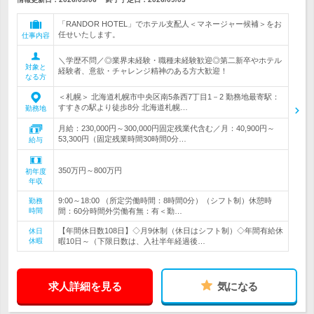
「RANDOR HOTEL」でホテル支配人＜マネージャー候補＞をお
任せいたします。
仕事内容
＼学歴不問／◎業界未経験・職種未経験歓迎◎第二新卒やホテル
対象と
経験者、意欲・チャレンジ精神のある方大歓迎！
なる方
＜札幌＞ 北海道札幌市中央区南5条西7丁目1－2 勤務地最寄駅：
すすきの駅より徒歩8分 北海道札幌…
勤務地
月給：230,000円～300,000円固定残業代含む／月：40,900円～
53,300円（固定残業時間30時間0分…
給与
350万円～800万円
初年度
年収
9:00～18:00 （所定労働時間：8時間0分）（シフト制）休憩時
勤務
時間
間：60分時間外労働有無：有＜勤…
【年間休日数108日】◇月9休制（休日はシフト制）◇年間有給休
休日
休暇
暇10日～（下限日数は、入社半年経過後…
求人詳細を見る
気になる