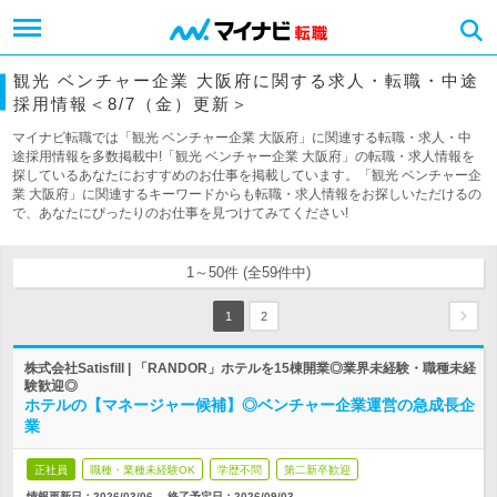
観光 ベンチャー企業 大阪府に関する求人・転職・中途
採用情報＜8/7（金）更新＞
マイナビ転職では「観光 ベンチャー企業 大阪府」に関連する転職・求人・中
途採用情報を多数掲載中!「観光 ベンチャー企業 大阪府」の転職・求人情報を
探しているあなたにおすすめのお仕事を掲載しています。「観光 ベンチャー企
業 大阪府」に関連するキーワードからも転職・求人情報をお探しいただけるの
で、あなたにぴったりのお仕事を見つけてみてください!
1～50件 (全59件中)
1
2
株式会社Satisfill | 「RANDOR」ホテルを15棟開業◎業界未経験・職種未経
験歓迎◎
ホテルの【マネージャー候補】◎ベンチャー企業運営の急成長企
業
正社員
職種・業種未経験OK
学歴不問
第二新卒歓迎
情報更新日：2026/03/06
終了予定日：
2026/09/03