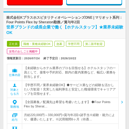
株式会社KプラスホスピタリティオペレーションズONE | マリオット系列：
Four Points Flex by Sheraton勤務／賞与年2回
世界ブランドの成長企業で働く【ホテルスタッフ】★業界未経験
OK
正社員
職種・業種未経験OK
急募
学歴不問
第二新卒歓迎
女性のおしごと掲載中
情報更新日：2026/07/24
終了予定日：
2026/10/22
【未経験からホテル業界のプロを目指せる】ホテルスタッフの一
員として、接客や予約対応、館内の案内業務など、幅広い業務を
仕事内容
担当します。
【学歴不問／業界未経験OK】◆サービス業などの経験を活かし
たい方歓迎！充実した福利厚生と安定した職場環境でキャリアア
対象と
ップを目指せます。
なる方
【全国募集／配属先は希望を考慮いたします】 ◆Four Points
Flex by Sherat…
勤務地
月給220,000円～330,000円+賞与年2回+諸手当※経験・能力によ
り、優遇いたします。※試用期間6ヶ月（待遇…
給与