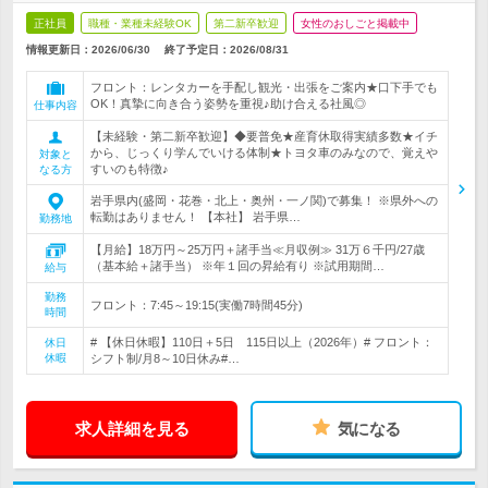
正社員
職種・業種未経験OK
第二新卒歓迎
女性のおしごと掲載中
情報更新日：2026/06/30
終了予定日：
2026/08/31
フロント：レンタカーを手配し観光・出張をご案内★口下手でも
OK！真摯に向き合う姿勢を重視♪助け合える社風◎
仕事内容
【未経験・第二新卒歓迎】◆要普免★産育休取得実績多数★イチ
から、じっくり学んでいける体制★トヨタ車のみなので、覚えや
対象と
すいのも特徴♪
なる方
岩手県内(盛岡・花巻・北上・奥州・一ノ関)で募集！ ※県外への
転勤はありません！ 【本社】 岩手県…
勤務地
【月給】18万円～25万円＋諸手当≪月収例≫ 31万６千円/27歳
（基本給＋諸手当） ※年１回の昇給有り ※試用期間…
給与
勤務
フロント：7:45～19:15(実働7時間45分)
時間
# 【休日休暇】110日＋5日 115日以上（2026年）# フロント：
休日
休暇
シフト制/月8～10日休み#…
求人詳細を見る
気になる