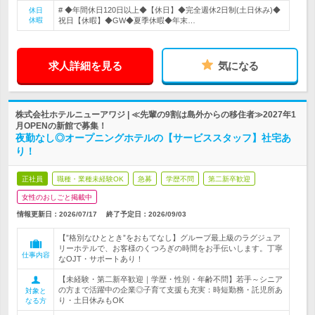
# ◆年間休日120日以上◆【休日】◆完全週休2日制(土日休み)◆
休日
休暇
祝日【休暇】◆GW◆夏季休暇◆年末…
求人詳細を見る
気になる
株式会社ホテルニューアワジ | ≪先輩の9割は島外からの移住者≫2027年1
月OPENの新館で募集！
夜勤なし◎オープニングホテルの【サービススタッフ】社宅あ
り！
正社員
職種・業種未経験OK
急募
学歴不問
第二新卒歓迎
女性のおしごと掲載中
情報更新日：2026/07/17
終了予定日：
2026/09/03
【”格別なひととき”をおもてなし】グループ最上級のラグジュア
リーホテルで、お客様のくつろぎの時間をお手伝いします。丁寧
仕事内容
なOJT・サポートあり！
【未経験・第二新卒歓迎｜学歴・性別・年齢不問】若手～シニア
の方まで活躍中の企業◎子育て支援も充実：時短勤務・託児所あ
対象と
り・土日休みもOK
なる方