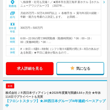
＼独身寮・社宅も完備！／ ■洲本市古茂江海岸 新ホテル【ホテル
ニューアワジグループ】 （2027年…
勤務地
月給25万円～32万4,000円以上 ＋ 各種手当 ＋ 賞与年2回※経験・
年齢・能力を考慮の上決定します。 お気軽…
給与
300万円～500万円
初年度
年収
6:00～22:00の間で8時間勤務《勤務時間例》* 06：00～15：
勤務
時間
00（実働8時間）* 08：…
# ＜休日＞4週6～8休制（シフト制※4週間の間に6～8日の休みが
休日
休暇
ある制度）★平日に連休が取れるので…
求人詳細を見る
気になる
新着
株式会社ＪＲ西日本ヴィアイン | ★2026年度賞与実績4.64ヶ月分 ★年休
114日でプライベートも充実
【フロントスタッフ】★JR西日本グループ/4年連続ベースアップ
中