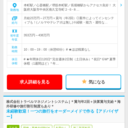
本町駅／心斎橋駅／堺筋本町駅／長堀橋駅からアクセス良好！ 大
阪府大阪市中央区南久宝寺町２-６-８…
勤務地
月給23万円～27万円＋賞与（年2回）◎案件によってインセンテ
ィブも！(ノルマやテレアポは無し)※経験・能力・適性な…
給与
353万円～438万円
初年度
年収
勤務
10：00～19：00（休憩60分）# ★ほぼ残業なし
時間
# ★年間休日120日* 完全週休2日制（土日休み）* 祝日* GW* 夏季
休日
休暇
休暇（1週間ほど）* 年…
求人詳細を見る
気になる
株式会社トラベルマネジメントシステム | ＊賞与年2回＋決算賞与支給＊海
外研修や旅行割引制度もあり＊
未経験歓迎！一つの旅行をオーダーメイドで作る【アドバイザ
ー】
正社員
職種・業種未経験OK
転勤なし
第二新卒歓迎