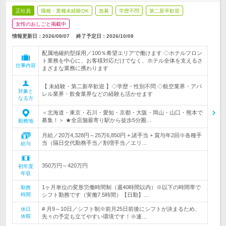
正社員
職種・業種未経験OK
急募
学歴不問
第二新卒歓迎
女性のおしごと掲載中
情報更新日：2026/08/07
終了予定日：
2026/10/08
配属地確約型採用／100％希望エリアで働けます ◇ホテルフロン
ト業務を中心に、お客様対応だけでなく、ホテル全体を支えるさ
仕事内容
まざまな業務に携わります
【 未経験・第二新卒歓迎 】◇学歴・性別不問 ◇航空業界・アパ
対象と
レル業界・飲食業界などの経験も活かせます
なる方
＜北海道・東京・石川・愛知・京都・大阪・岡山・山口・熊本で
募集！＞ ★全店舗最寄り駅から徒歩5分圏…
勤務地
月給／20万4,328円～25万6,850円 + 諸手当 + 賞与年2回※各種手
当（隔日交代勤務手当／割増手当／エリ…
給与
350万円～420万円
初年度
年収
1ヶ月単位の変形労働時間制（週40時間以内）※以下の時間帯で
勤務
時間
シフト勤務です（実働7.5時間）【日勤】…
# 月9～10日／シフト制※前月25日前後にシフトが決まるため、
休日
休暇
先々の予定も立てやすい環境です！※連…