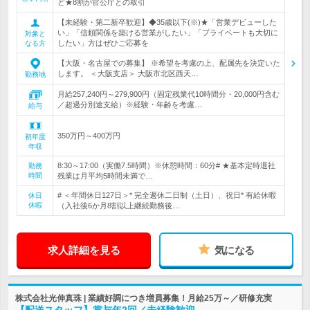
ど★8割が官公庁との取引
【未経験・第二新卒歓迎】◆35歳以下(※)★「営業デビューした
い」「信頼関係を築ける営業がしたい」「プライベートも大切に
対象と
したい」方はぜひご応募を
なる方
【大阪・名古屋での募集】 ※希望を考慮の上、配属先を決定いた
します。 ＜大阪支店＞ 大阪市北区西天…
勤務地
月給257,240円～279,900円（固定残業代10時間分・20,000円含む
／超過分別途支給）※経験・年齢を考慮…
給与
350万円～400万円
初年度
年収
8:30～17:00（実働7.5時間）※休憩時間：60分# ★基本定時退社
勤務
時間
残業は月平均5時間未満で…
# ＜年間休日127日＞* 完全週休二日制（土日）、祝日* 有給休暇
休日
休暇
（入社後6か月8割以上継続勤務後…
求人詳細を見る
気になる
株式会社光伸真珠 | 業績好調につき増員募集！月給25万～／研修充実