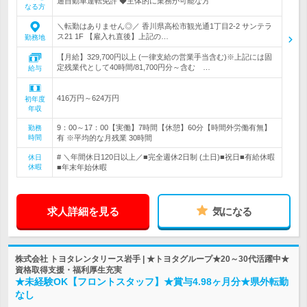
通自動車運転免許 ◆主体的に業務が可能な方
なる方
＼転勤はありません◎／ 香川県高松市観光通1丁目2-2 サンテラ
ス21 1F 【雇入れ直後】上記の…
勤務地
【月給】329,700円以上 (一律支給の営業手当含む)※上記には固
定残業代として40時間/81,700円分～含む …
給与
416万円～624万円
初年度
年収
9：00～17：00【実働】7時間【休憩】60分【時間外労働有無】
勤務
時間
有 ※平均的な月残業 30時間
# ＼年間休日120日以上／■完全週休2日制 (土日)■祝日■有給休暇
休日
休暇
■年末年始休暇
求人詳細を見る
気になる
株式会社 トヨタレンタリース岩手 | ★トヨタグループ★20～30代活躍中★
資格取得支援・福利厚生充実
★未経験OK【フロントスタッフ】★賞与4.98ヶ月分★県外転勤
なし