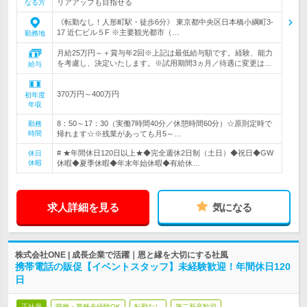
リアアップも目指せる
なる方
《転勤なし！人形町駅・徒歩6分》 東京都中央区日本橋小綱町3-
17 近仁ビル５F ※主要観光都市（…
勤務地
月給25万円～＋賞与年2回※上記は最低給与額です。経験、能力
を考慮し、決定いたします。※試用期間3ヵ月／待遇に変更は…
給与
370万円～400万円
初年度
年収
8：50～17：30（実働7時間40分／休憩時間60分）☆原則定時で
勤務
時間
帰れます☆※残業があっても月5～…
# ★年間休日120日以上★◆完全週休2日制（土日）◆祝日◆GW
休日
休暇
休暇◆夏季休暇◆年末年始休暇◆有給休…
求人詳細を見る
気になる
株式会社ONE | 成長企業で活躍｜恩と縁を大切にする社風
携帯電話の販促【イベントスタッフ】未経験歓迎！年間休日120
日
正社員
職種・業種未経験OK
転勤なし
第二新卒歓迎