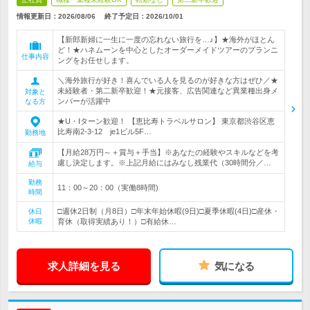
情報更新日：2026/08/06
終了予定日：
2026/10/01
【新郎新婦に一生に一度の忘れない旅行を…♪】★海外がほとん
ど！★ハネムーンを中心としたオーダーメイドツアーのプランニ
仕事内容
ングをお任せします。
＼海外旅行が好き！喜んでいる人を見るのが好きな方はぜひ／★
未経験者・第二新卒歓迎！★元接客、広告関連など異業種出身メ
対象と
ンバーが活躍中
なる方
★U・Iターン歓迎！ 【恵比寿トラベルサロン】 東京都渋谷区恵
比寿南2-3-12 je1ビル5F…
勤務地
【月給28万円～＋賞与＋手当】※あなたの経験やスキルなどを考
慮し決定します。※上記月給にはみなし残業代（30時間分／…
給与
勤務
11：00～20：00（実働8時間)
時間
□週休2日制（月8日）□年末年始休暇(9日)□夏季休暇(4日)□産休・
休日
休暇
育休（取得実績あり！）□有給休…
求人詳細を見る
気になる