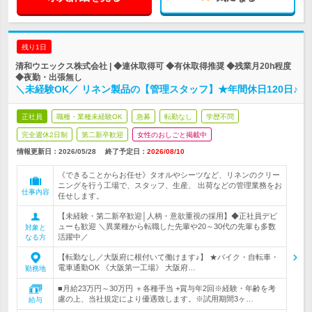
残り1日
清和ウエックス株式会社 | ◆連休取得可 ◆有休取得推奨 ◆残業月20h程度
◆夜勤・出張無し
＼未経験OK／ リネン製品の【管理スタッフ】★年間休日120日♪
正社員
職種・業種未経験OK
急募
転勤なし
学歴不問
完全週休2日制
第二新卒歓迎
女性のおしごと掲載中
情報更新日：2026/05/28
終了予定日：
2026/08/10
《できることからお任せ》タオルやシーツなど、リネンのクリー
ニングを行う工場で、スタッフ、生産、 出荷などの管理業務をお
仕事内容
任せします。
【未経験・第二新卒歓迎│人柄・意欲重視の採用】◆正社員デビ
ューも歓迎 ＼異業種から転職した先輩や20～30代の先輩も多数
対象と
活躍中／
なる方
【転勤なし／大阪府に根付いて働けます♪】 ★バイク・自転車・
電車通勤OK 《大阪第一工場》 大阪府…
勤務地
■月給23万円～30万円 ＋各種手当 +賞与年2回※経験・年齢を考
慮の上、当社規定により優遇致します。※試用期間3ヶ…
給与