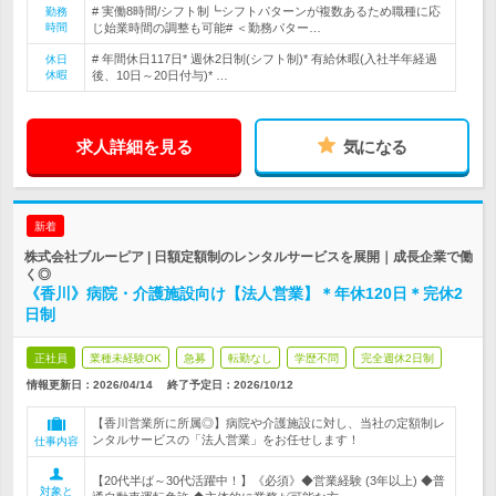
# 実働8時間/シフト制┗シフトパターンが複数あるため職種に応
勤務
時間
じ始業時間の調整も可能# ＜勤務パター…
# 年間休日117日* 週休2日制(シフト制)* 有給休暇(入社半年経過
休日
休暇
後、10日～20日付与)* …
求人詳細を見る
気になる
新着
株式会社ブルーピア | 日額定額制のレンタルサービスを展開｜成長企業で働
く◎
《香川》病院・介護施設向け【法人営業】＊年休120日＊完休2
日制
正社員
業種未経験OK
急募
転勤なし
学歴不問
完全週休2日制
情報更新日：2026/04/14
終了予定日：
2026/10/12
【香川営業所に所属◎】病院や介護施設に対し、当社の定額制レ
ンタルサービスの「法人営業」をお任せします！
仕事内容
【20代半ば～30代活躍中！】《必須》◆営業経験 (3年以上) ◆普
対象と