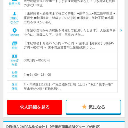
成や現場管理のサポートします★現場作業なし！心も身体も負担
仕事内容
の少ない環境
【未経験者～経験者まで幅広く募集】■高卒以上■第二新卒歓迎 ■
要普免 ■未経験者：35歳までの方(※) ■経験者：年齢不問★地図
対象と
に残るやりがいあり
なる方
【希望や自宅からの範囲を考慮して配属いたします】 大阪府内を
中心に、近畿エリア、福井、三重の 各地…
勤務地
【未経験者】月給27.5万円～35万円 ＋ 諸手当【経験者】月給45
万円～60万円 ＋ 諸手当決算賞与は業績好調につ…
給与
380万円～850万円
初年度
年収
勤務
# ★9：00～18：00
時間
# ＜年間休日122日＞* 完全週休2日制（土日）* 祝日* 夏季休暇*
休日
休暇
年末年始休暇* 有給休暇*…
求人詳細を見る
気になる
DENBA JAPAN株式会社 | 【伊藤忠商事/SBIグループが出資】