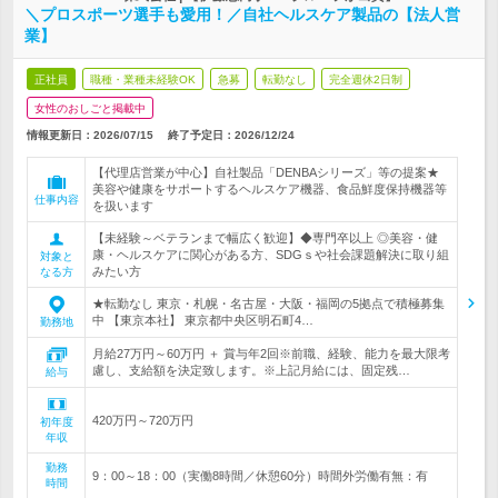
＼プロスポーツ選手も愛用！／自社ヘルスケア製品の【法人営
業】
正社員
職種・業種未経験OK
急募
転勤なし
完全週休2日制
女性のおしごと掲載中
情報更新日：2026/07/15
終了予定日：
2026/12/24
【代理店営業が中心】自社製品「DENBAシリーズ」等の提案★
美容や健康をサポートするヘルスケア機器、食品鮮度保持機器等
仕事内容
を扱います
【未経験～ベテランまで幅広く歓迎】◆専門卒以上 ◎美容・健
康・ヘルスケアに関心がある方、SDGｓや社会課題解決に取り組
対象と
みたい方
なる方
★転勤なし 東京・札幌・名古屋・大阪・福岡の5拠点で積極募集
中 【東京本社】 東京都中央区明石町4…
勤務地
月給27万円～60万円 ＋ 賞与年2回※前職、経験、能力を最大限考
慮し、支給額を決定致します。※上記月給には、固定残…
給与
420万円～720万円
初年度
年収
勤務
9：00～18：00（実働8時間／休憩60分）時間外労働有無：有
時間