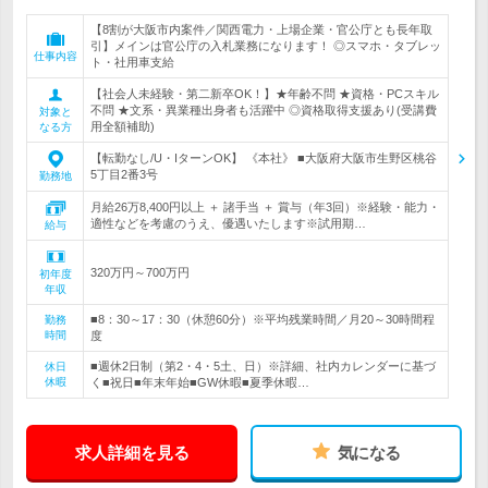
【8割が大阪市内案件／関西電力・上場企業・官公庁とも長年取
引】メインは官公庁の入札業務になります！ ◎スマホ・タブレッ
仕事内容
ト・社用車支給
【社会人未経験・第二新卒OK！】★年齢不問 ★資格・PCスキル
不問 ★文系・異業種出身者も活躍中 ◎資格取得支援あり(受講費
対象と
用全額補助)
なる方
【転勤なし/U・IターンOK】 《本社》 ■大阪府大阪市生野区桃谷
5丁目2番3号
勤務地
月給26万8,400円以上 ＋ 諸手当 ＋ 賞与（年3回）※経験・能力・
適性などを考慮のうえ、優遇いたします※試用期…
給与
320万円～700万円
初年度
年収
■8：30～17：30（休憩60分）※平均残業時間／月20～30時間程
勤務
時間
度
■週休2日制（第2・4・5土、日）※詳細、社内カレンダーに基づ
休日
休暇
く■祝日■年末年始■GW休暇■夏季休暇…
求人詳細を見る
気になる