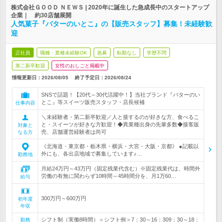
株式会社ＧＯＯＤ ＮＥＷＳ | 2020年に誕生した急成長中のスタートアップ
企業｜ 約30店舗展開
人気菓子『バターのいとこ』の【販売スタッフ】募集！未経験歓
迎
正社員
職種・業種未経験OK
急募
転勤なし
学歴不問
第二新卒歓迎
女性のおしごと掲載中
情報更新日：2026/08/05
終了予定日：
2026/08/24
SNSで話題！【20代～30代活躍中！】当社ブランド『バターのい
とこ』等スイーツ販売スタッフ・店長候補
仕事内容
＼未経験者・第二新卒歓迎／人と接するのが好きな方、食べるこ
と・スイーツが好きな方歓迎！◆異業種出身の先輩多数◆接客販
対象と
売、店舗運営経験者は尚可
なる方
《北海道・東京都・栃木県・横浜・大宮・大阪・京都》 ●記載以
外にも、各出店地域で募集しています♪…
勤務地
月給24万円～43万円（固定残業代含む）※固定残業代は、時間外
労働の有無に関わらず10時間～45時間分を、月1万60…
給与
300万円～600万円
初年度
年収
シフト制（実働8時間）＜シフト例＞7：30～16：309：30～18：
勤務