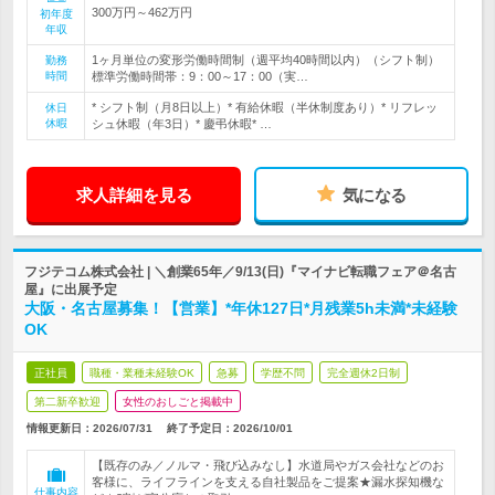
300万円～462万円
初年度
年収
1ヶ月単位の変形労働時間制（週平均40時間以内）（シフト制）
勤務
時間
標準労働時間帯：9：00～17：00（実…
* シフト制（月8日以上）* 有給休暇（半休制度あり）* リフレッ
休日
休暇
シュ休暇（年3日）* 慶弔休暇* …
求人詳細を見る
気になる
フジテコム株式会社 | ＼創業65年／9/13(日)『マイナビ転職フェア＠名古
屋』に出展予定
大阪・名古屋募集！【営業】*年休127日*月残業5h未満*未経験
OK
正社員
職種・業種未経験OK
急募
学歴不問
完全週休2日制
第二新卒歓迎
女性のおしごと掲載中
情報更新日：2026/07/31
終了予定日：
2026/10/01
【既存のみ／ノルマ・飛び込みなし】水道局やガス会社などのお
客様に、ライフラインを支える自社製品をご提案★漏水探知機な
仕事内容