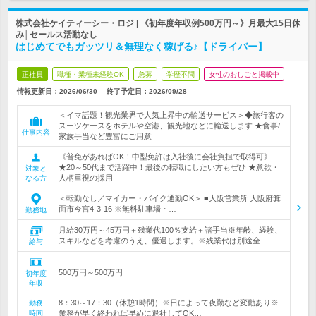
株式会社ケイティーシー・ロジ | 《初年度年収例500万円～》月最大15日休
み│セールス活動なし
はじめてでもガッツリ＆無理なく稼げる♪【ドライバー】
正社員
職種・業種未経験OK
急募
学歴不問
女性のおしごと掲載中
情報更新日：2026/06/30
終了予定日：
2026/09/28
＜イマ話題！観光業界で人気上昇中の輸送サービス＞◆旅行客の
スーツケースをホテルや空港、観光地などに輸送します ★食事/
仕事内容
家族手当など豊富にご用意
《普免があればOK！中型免許は入社後に会社負担で取得可》
★20～50代まで活躍中！最後の転職にしたい方もぜひ ★意欲・
対象と
人柄重視の採用
なる方
＜転勤なし／マイカー・バイク通勤OK＞ ■大阪営業所 大阪府箕
面市今宮4-3-16 ※無料駐車場・…
勤務地
月給30万円～45万円＋残業代100％支給＋諸手当※年齢、経験、
スキルなどを考慮のうえ、優遇します。※残業代は別途全…
給与
500万円～500万円
初年度
年収
8：30～17：30（休憩1時間）※日によって夜勤など変動あり※
勤務
時間
業務が早く終われば早めに退社してOK…