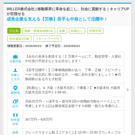
WILLER株式会社 | 移動業界に革命を起こし、社会に貢献する｜キャリアUP
が目指せる
成長企業を支える【労務】若手も中核として活躍中！
正社員
職種・業種未経験OK
急募
転勤なし
学歴不問
完全週休2日制
リモートワーク可
情報更新日：2026/06/23
終了予定日：
2026/08/24
【会社の未来を創造する！】労務チームにて、勤怠管理・入退社
や社保の手続きなどをお任せします！
仕事内容
【若手活躍中！】◎事務職経験があり、丁寧・正確・スピーディ
ーかつ自主的に取り組める方、一緒に会社を創りましょう！★労
対象と
務経験がある方も大歓迎
なる方
【転勤なし ＆ 大阪（大阪市北区）で募集！】 ■大阪本社 大阪府
大阪市北区大淀中1-1-88-60…
勤務地
月給25万円～＋諸手当＋賞与年2回※前職給与額をベースとして
考慮します※上記は最低保証金額です※経験・能力を考慮の上…
給与
367万円～426万円
初年度
年収
フレックスタイム制【コアタイム】10:00～15:00【フレキシブル
勤務