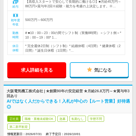
【高収入スタートで安心して長期的に働ける◎】■月給45万円～
88万円+賞与年2回※経験・能力を考慮の上決定します。※…
給与
500万円～600万円
初年度
年収
# ■10：00～23：00の間でシフト制（実働8時間）＜シフト例＞*
勤務
時間
10：00～19：00* 1…
* 完全週休2日制（シフト制）* 結婚休暇（4日間）* 健康休暇（2
休日
休暇
日間）* 誕生日休暇（1日間）*…
求人詳細を見る
気になる
大阪電気機工株式会社 | ★創業90年の安定経営 ★月給26.8万円～★賞与年3
回あり
AIではなく人だからできる！入札が中心の【ルート営業】好待遇
◎
正社員
職種・業種未経験OK
急募
転勤なし
学歴不問
第二新卒歓迎
情報更新日：2026/07/31
終了予定日：
2026/10/01