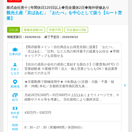
株式会社美十 | 年間休日120日以上◆完全週休2日◆海外研修あり
観光土産「京ばあむ」「おたべ」を中心として扱う【ルート営
業】
正社員
業種未経験OK
学歴不問
完全週休2日制
情報更新日：2026/06/16
終了予定日：
2026/08/10
【既存顧客メイン！自社商品をお得意先様に提案】「おたべ」
「京ばあむ」「辻利」など人気の和洋菓子の提案をお任せ ★早期
仕事内容
キャリアアップも目指せる
【自分の成長が会社の成長に直結する面白さ】◎要普免(AT可) ◎
営業経験者 ※業種不問！法人・個人営業どちらもOK！食品業界
対象と
が初めての方も可
なる方
★京都勤務で積極採用中★ ※転勤あり(京都・大阪・千葉・福
井・沖縄) 本社／京都府京都市南区西九条…
勤務地
月給26万8,500円～33万400円※上記はあくまでイメージです。※
経験やスキル等を考慮し、当社規程により最終決定…
給与
430万円～530万円
初年度
年収
勤務
8：30～17：30（実働8時間／休憩60分）
時間