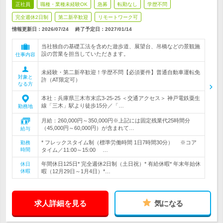
正社員
職種・業種未経験OK
急募
転勤なし
学歴不問
完全週休2日制
第二新卒歓迎
リモートワーク可
情報更新日：2026/07/24
終了予定日：
2027/01/14
当社独自の基礎工法を含めた遊歩道、展望台、吊橋などの景観施
設の営業を担当していただきます。
仕事内容
未経験・第二新卒歓迎！学歴不問【必須要件】普通自動車運転免
対象と
許（AT限定可）
なる方
本社：兵庫県三木市末広3-25-25 ＜交通アクセス＞ 神戸電鉄粟生
線「三木」駅より徒歩15分／「…
勤務地
月給：260,000円～350,000円※上記には固定残業代25時間分
（45,000円～60,000円）が含まれて…
給与
* フレックスタイム制（標準労働時間 1日7時間30分） ※コア
勤務
時間
タイム／11:00～15:00 …
年間休日125日* 完全週休2日制（土日祝）* 有給休暇* 年末年始休
休日
休暇
暇（12月29日～1月4日）*…
求人詳細を見る
気になる