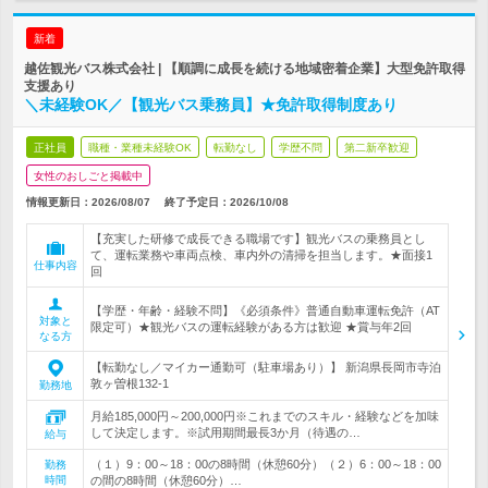
新着
越佐観光バス株式会社 | 【順調に成長を続ける地域密着企業】大型免許取得
支援あり
＼未経験OK／【観光バス乗務員】★免許取得制度あり
正社員
職種・業種未経験OK
転勤なし
学歴不問
第二新卒歓迎
女性のおしごと掲載中
情報更新日：2026/08/07
終了予定日：
2026/10/08
【充実した研修で成長できる職場です】観光バスの乗務員とし
て、運転業務や車両点検、車内外の清掃を担当します。★面接1
仕事内容
回
【学歴・年齢・経験不問】《必須条件》普通自動車運転免許（AT
対象と
限定可）★観光バスの運転経験がある方は歓迎 ★賞与年2回
なる方
【転勤なし／マイカー通勤可（駐車場あり）】 新潟県長岡市寺泊
敦ヶ曽根132-1
勤務地
月給185,000円～200,000円※これまでのスキル・経験などを加味
して決定します。※試用期間最長3か月（待遇の…
給与
（１）9：00～18：00の8時間（休憩60分）（２）6：00～18：00
勤務
時間
の間の8時間（休憩60分）…