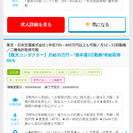
* 週休2日制（シフト制、月8～9日休み）* 年次有給休暇* 慶弔休
休日
休暇
暇
求人詳細を見る
気になる
東京・日本交通株式会社 | 年収700～800万円以上も可能／月12～13回勤務
／二種免許取得可能
【観光コンダクター】月給35万円～*基本週3日勤務*有給取得
98％
正社員
職種・業種未経験OK
急募
転勤なし
学歴不問
第二新卒歓迎
女性のおしごと掲載中
情報更新日：2026/06/26
終了予定日：
2026/09/10
【車内から笑顔に！お客様の思い出に残る楽しい旅を】大阪・京
都の観光名所など、指定ルートの送迎を担当します★最長6ヵ月
仕事内容
期間の研修で安心デビュー
【98%が未経験入社！遠方からの応募も大歓迎】学歴・年齢・性
別不問 ★要普免（AT可）★20～60代の男女活躍中 ★Zoomで応
対象と
募から翌日の面接も可能◎
なる方
☆★転勤なし／U・Iターン大歓迎★☆ 〔 ＊ 大阪府（大阪市・高