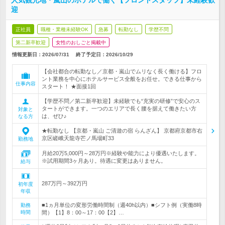
人気観光地・嵐山のホテルで働く【フロントスタッフ】未経験歓
迎
正社員
職種・業種未経験OK
急募
転勤なし
学歴不問
第二新卒歓迎
女性のおしごと掲載中
情報更新日：2026/07/31
終了予定日：
2026/10/29
【会社都合の転勤なし／京都・嵐山でムリなく長く働ける】フロ
ント業務を中心にホテルサービス全般をお任せ。できる仕事から
仕事内容
スタート！ ★面接1回
【学歴不問／第二新卒歓迎】未経験でも“充実の研修”で安心のス
タートができます。一つのエリアで長く腰を据えて働きたい方
対象と
は、ぜひ♪
なる方
★転勤なし 【京都・嵐山 ご清遊の宿 らんざん】 京都府京都市右
京区嵯峨天龍寺芒ノ馬場町33
勤務地
月給20万5,000円～28万円※経験や能力により優遇いたします。
※試用期間3ヶ月あり。待遇に変更はありません。
給与
287万円～392万円
初年度
年収
■1ヵ月単位の変形労働時間制（週40h以内）■シフト例（実働8時
勤務
時間
間）【1】8：00～17：00【2】…