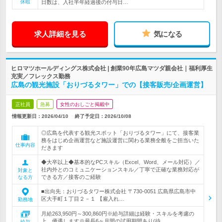
休暇
日数は、入社半年経過後の付与日…
求人詳細を見る
気になる
ヒロマツホールディングス株式会社 | 創業90年広島マツダ親会社｜福利厚生
充実／フレックス勤務
広島の観光施設「おりづるタワー」での【接客販売/企画運営】
正社員
急募
女性のおしごと掲載中
情報更新日：2026/04/10
終了予定日：
2026/10/08
◎広島を代表する観光スポット「おりづるタワー」にて、接客業
務をはじめ企画運営など施設運営に関わる業務全般をご担当いた
仕事内容
だきます
◆大卒以上◆基本的なPCスキル（Excel、Word、メール対応）／
社内外とのコミュニケーションスキル／丁寧で正確な業務対応が
対象と
できる方／接客のご経験
なる方
■出向先：おりづるタワー株式会社 〒730-0051 広島県広島市中
区大手町１丁目２－１ 【雇入れ…
勤務地
月給263,950円～300,860円※給与詳細は経験・スキルを考慮の
上、優遇します※最長6ヶ月間の試用期間あり(待…
給与