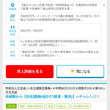
【遠方からのご応募大歓迎！WEB面接あり】 京都府内の営業所
に配属 ※研修終了後は希望の営業所を選…
勤務地
月給40万円＋インセンティブ※4週の研修後、3ヶ月の給与／その
後は下記給与※研修期間(4週)は日給11,000円月給…
給与
400万円～700万円
初年度
年収
1ヶ月単位の変形労働時間制/週平均40時間以内勤務時間／7：00
勤務
時間
～19：00の間（休憩1時間以上）＜…
* 週休2日制（月8日）シフト制※基本連休 ※土日休みの場合もあ
休日
休暇
り* 有給（有給取得率81.9％）*…
求人詳細を見る
気になる
学校法人立志舎 | <名古屋限定募集>＃年間休日131日＃残業月10h＃賞与4ヶ
月分支給
未経験から【先生(動物/会計/IT/鉄道・観光)】へチャレンジ！
正社員
職種・業種未経験OK
急募
転勤なし
完全週休2日制