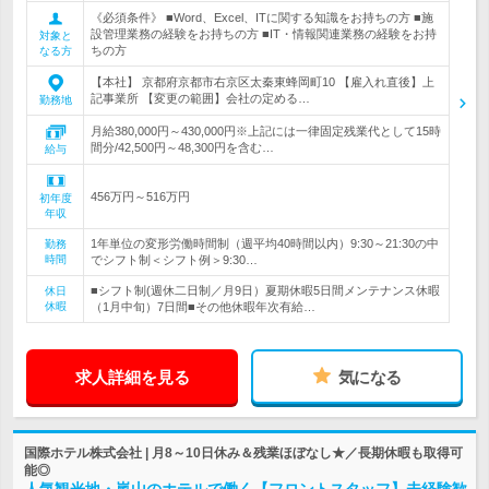
《必須条件》 ■Word、Excel、ITに関する知識をお持ちの方 ■施
設管理業務の経験をお持ちの方 ■IT・情報関連業務の経験をお持
対象と
ちの方
なる方
【本社】 京都府京都市右京区太秦東蜂岡町10 【雇入れ直後】上
記事業所 【変更の範囲】会社の定める…
勤務地
月給380,000円～430,000円※上記には一律固定残業代として15時
間分/42,500円～48,300円を含む…
給与
456万円～516万円
初年度
年収
1年単位の変形労働時間制（週平均40時間以内）9:30～21:30の中
勤務
時間
でシフト制＜シフト例＞9:30…
■シフト制(週休二日制／月9日）夏期休暇5日間メンテナンス休暇
休日
休暇
（1月中旬）7日間■その他休暇年次有給…
求人詳細を見る
気になる
国際ホテル株式会社 | 月8～10日休み＆残業ほぼなし★／長期休暇も取得可
能◎