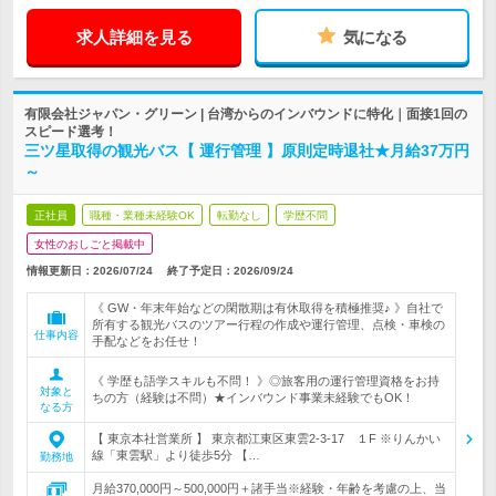
求人詳細を見る
気になる
有限会社ジャパン・グリーン | 台湾からのインバウンドに特化｜面接1回の
スピード選考！
三ツ星取得の観光バス【 運行管理 】原則定時退社★月給37万円
～
正社員
職種・業種未経験OK
転勤なし
学歴不問
女性のおしごと掲載中
情報更新日：2026/07/24
終了予定日：
2026/09/24
《 GW・年末年始などの閑散期は有休取得を積極推奨♪ 》自社で
所有する観光バスのツアー行程の作成や運行管理、点検・車検の
仕事内容
手配などをお任せ！
《 学歴も語学スキルも不問！ 》◎旅客用の運行管理資格をお持
対象と
ちの方（経験は不問）★インバウンド事業未経験でもOK！
なる方
【 東京本社営業所 】 東京都江東区東雲2-3-17 １F ※りんかい
線「東雲駅」より徒歩5分 【…
勤務地
月給370,000円～500,000円＋諸手当※経験・年齢を考慮の上、当