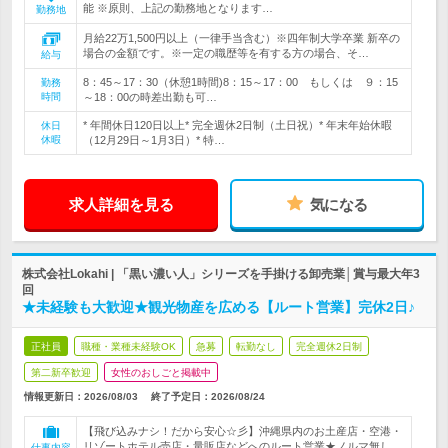
能 ※原則、上記の勤務地となります…
勤務地
月給22万1,500円以上（一律手当含む）※四年制大学卒業 新卒の
場合の金額です。※一定の職歴等を有する方の場合、そ…
給与
8：45～17：30（休憩1時間)8：15～17：00 もしくは ９：15
勤務
時間
～18：00の時差出勤も可…
* 年間休日120日以上* 完全週休2日制（土日祝）* 年末年始休暇
休日
休暇
（12月29日～1月3日）* 特…
求人詳細を見る
気になる
株式会社Lokahi | 「黒い濃い人」シリーズを手掛ける卸売業│賞与最大年3
回
★未経験も大歓迎★観光物産を広める【ルート営業】完休2日♪
正社員
職種・業種未経験OK
急募
転勤なし
完全週休2日制
第二新卒歓迎
女性のおしごと掲載中
情報更新日：2026/08/03
終了予定日：
2026/08/24
【飛び込みナシ！だから安心☆彡】沖縄県内のお土産店・空港・
リゾートホテル売店・量販店などへのルート営業★ノルマ無し
仕事内容