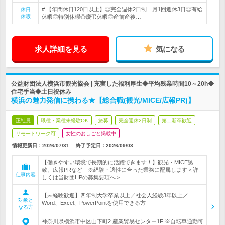
# 【年間休日120日以上】◎完全週休2日制 月1回週休3日◎有給
休日
休暇
休暇◎特別休暇◎慶弔休暇◎産前産後…
求人詳細を見る
気になる
公益財団法人横浜市観光協会 | 充実した福利厚生◆平均残業時間10～20h◆
住宅手当◆土日祝休み
横浜の魅力発信に携わる★【総合職(観光/MICE/広報PR)】
正社員
職種・業種未経験OK
急募
完全週休2日制
第二新卒歓迎
リモートワーク可
女性のおしごと掲載中
情報更新日：2026/07/31
終了予定日：
2026/09/03
【働きやすい環境で長期的に活躍できます！】観光・MICE誘
致、広報PRなど ※経験・適性に合った業務に配属します＜詳
仕事内容
しくは当財団HPの募集要項へ＞
【未経験歓迎】四年制大学卒業以上／社会人経験3年以上／
対象と
Word、Excel、PowerPointを使用できる方
なる方
神奈川県横浜市中区山下町2 産業貿易センター1F ※自転車通勤可