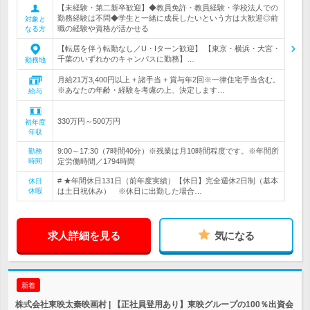
【未経験・第二新卒歓迎】◆教員免許・教員経験・学校法人での
勤務経験は不問◆学生と一緒に成長したいという方は大歓迎◎前
対象と
職の経験や資格が活かせる
なる方
【転居を伴う転勤なし／U・Iターン歓迎】 【東京・横浜・大宮・
千葉のいずれかのキャンパスに勤務】…
勤務地
月給21万3,400円以上 + 諸手当 + 賞与年2回※一律住宅手当含む。
※あなたの年齢・経験を考慮の上、決定します…
給与
330万円～500万円
初年度
年収
9:00～17:30（7時間40分）※残業は月10時間程度です。※年間所
勤務
時間
定労働時間／1794時間
# ★年間休日131日（前年度実績）【休日】完全週休2日制（基本
休日
休暇
は土日祝休み） ※休日に出勤した場合…
求人詳細を見る
気になる
新着
株式会社東映太秦映画村 | 【正社員登用あり】東映グループの100％出資会