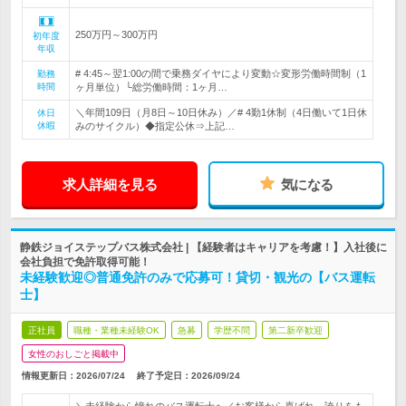
250万円～300万円
初年度
年収
# 4:45～翌1:00の間で乗務ダイヤにより変動☆変形労働時間制（1
勤務
時間
ヶ月単位）└総労働時間：1ヶ月…
＼年間109日（月8日～10日休み）／# 4勤1休制（4日働いて1日休
休日
休暇
みのサイクル）◆指定公休⇒上記…
求人詳細を見る
気になる
静鉄ジョイステップバス株式会社 | 【経験者はキャリアを考慮！】入社後に
会社負担で免許取得可能！
未経験歓迎◎普通免許のみで応募可！貸切・観光の【バス運転
士】
正社員
職種・業種未経験OK
急募
学歴不問
第二新卒歓迎
女性のおしごと掲載中
情報更新日：2026/07/24
終了予定日：
2026/09/24