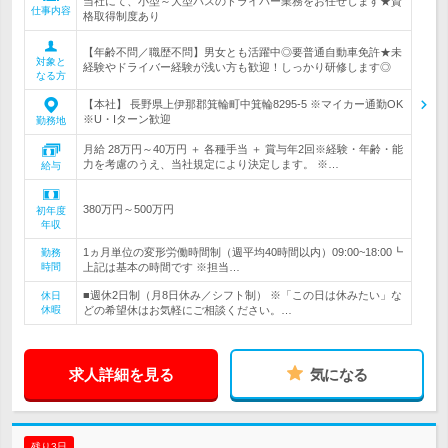
当社にて、小型～大型バスのドライバー業務をお任せします★資
仕事内容
格取得制度あり
【年齢不問／職歴不問】男女とも活躍中◎要普通自動車免許★未
対象と
経験やドライバー経験が浅い方も歓迎！しっかり研修します◎
なる方
【本社】 長野県上伊那郡箕輪町中箕輪8295-5 ※マイカー通勤OK
※U・Iターン歓迎
勤務地
月給 28万円～40万円 ＋ 各種手当 ＋ 賞与年2回※経験・年齢・能
力を考慮のうえ、当社規定により決定します。 ※…
給与
380万円～500万円
初年度
年収
1ヵ月単位の変形労働時間制（週平均40時間以内）09:00~18:00┗
勤務
時間
上記は基本の時間です ※担当…
■週休2日制（月8日休み／シフト制） ※「この日は休みたい」な
休日
休暇
どの希望休はお気軽にご相談ください。…
求人詳細を見る
気になる
残り3日