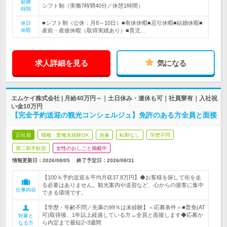
勤務
シフト制（実働7時間40分／休憩1時間）
時間
■シフト制（公休：月8～10日）■有休休暇■忌引休暇■結婚休暇■
休日
休暇
産前・産後休暇（取得実績あり）■育児…
求人詳細を見る
気になる
エムケイ株式会社 | 月給40万円～｜土日休み・連休も可｜社員寮有｜入社祝
い金10万円
【完全予約送迎の観光コンシェルジュ】免許のある方全員と面接
正社員
職種・業種未経験OK
急募
転勤なし
学歴不問
第二新卒歓迎
女性のおしごと掲載中
情報更新日：2026/08/05
終了予定日：
2026/08/31
【100％予約送迎＆平均月収37.8万円】◆お客様を探して街を走
る必要はありません。観光案内や送迎など、心からの接客に集中
仕事内容
できる環境です。
【学歴・年齢不問／先輩の99％は未経験】＜応募条件＞■普免(AT
可)取得後、1年以上経過している方→全員と面接します◆応募か
対象と
ら内定まで最短2~3週間
なる方