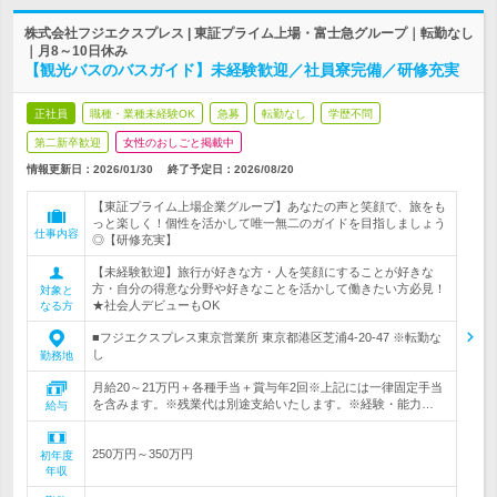
株式会社フジエクスプレス | 東証プライム上場・富士急グループ｜転勤なし
｜月8～10日休み
【観光バスのバスガイド】未経験歓迎／社員寮完備／研修充実
正社員
職種・業種未経験OK
急募
転勤なし
学歴不問
第二新卒歓迎
女性のおしごと掲載中
情報更新日：2026/01/30
終了予定日：
2026/08/20
【東証プライム上場企業グループ】あなたの声と笑顔で、旅をも
っと楽しく！個性を活かして唯一無二のガイドを目指しましょう
仕事内容
◎【研修充実】
【未経験歓迎】旅行が好きな方・人を笑顔にすることが好きな
方・自分の得意な分野や好きなことを活かして働きたい方必見！
対象と
★社会人デビューもOK
なる方
■フジエクスプレス東京営業所 東京都港区芝浦4-20-47 ※転勤な
し
勤務地
月給20～21万円＋各種手当＋賞与年2回※上記には一律固定手当
を含みます。※残業代は別途支給いたします。※経験・能力…
給与
250万円～350万円
初年度
年収