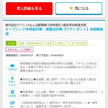
求人詳細を見る
気になる
株式会社アバン | #なんば駅勤務 #定時退社 #産休育休制度充実
オープニング★特急列車・新観光列車【アテンダント】未経験歓
迎
正社員
職種・業種未経験OK
急募
転勤なし
第二新卒歓迎
女性のおしごと掲載中
情報更新日：2026/07/27
終了予定日：
2026/08/27
南海電鉄の特急や新観光列車の車内での接客、アナウンス等をお
任せ！先輩の丁寧なサポートがあるため未経験の方でも安心して
仕事内容
業務を進められます！
◆高卒以上◆未経験・第二新卒・ブランクありも大歓迎！最大3
対象と
年の産休等ライフステージに合わせて長く働けます！
なる方
◆南海電鉄「なんば駅」構内 ＼☆南海難波駅構内および列車内で
の勤務☆ ／ 住所:大阪府大阪市中央区…
勤務地
◇月給220,000円以上 ＋ 諸手当※一律手当4万円含む――■一律手
当について・業務手当：2万5000円～5万円・…
給与