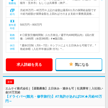
槻市・茨木市）もしくは兵庫県（神戸…
勤務地
月給35万円～40万円※上記の金額は最長6カ月の保障給金額です
※給与総額が保障金額を上回ればそのまま支給※乗務員資格…
給与
500万円～800万円
初年度
年収
# ◎変形労働時間制（1カ月単位／週平均40時間以内）1回の実
勤務
時間
働：14時間（休憩3時間）# ■隔日勤…
* 週休2日制（月6～7日）※シフトにより土日休みも可能です。*
休日
休暇
有給休暇（入社半年後以降 付与）*…
求人詳細を見る
気になる
新着
エムケイ株式会社 | 【昼勤募集】土日休み・連休も可｜社員寮有｜入社祝い
金10万支給
【ドライバー(観光・修学旅行)】AT免許があればOK★月給40万
円～