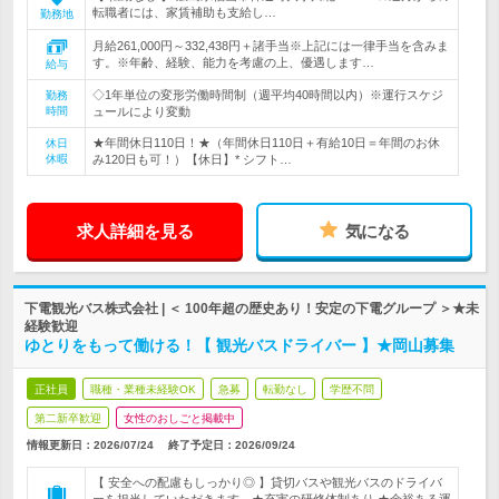
転職者には、家賃補助も支給し…
勤務地
月給261,000円～332,438円＋諸手当※上記には一律手当を含みま
す。※年齢、経験、能力を考慮の上、優遇します…
給与
◇1年単位の変形労働時間制（週平均40時間以内）※運行スケジ
勤務
時間
ュールにより変動
★年間休日110日！★（年間休日110日＋有給10日＝年間のお休
休日
休暇
み120日も可！）【休日】* シフト…
求人詳細を見る
気になる
下電観光バス株式会社 | ＜ 100年超の歴史あり！安定の下電グループ ＞★未
経験歓迎
ゆとりをもって働ける！【 観光バスドライバー 】★岡山募集
正社員
職種・業種未経験OK
急募
転勤なし
学歴不問
第二新卒歓迎
女性のおしごと掲載中
情報更新日：2026/07/24
終了予定日：
2026/09/24
【 安全への配慮もしっかり◎ 】貸切バスや観光バスのドライバ