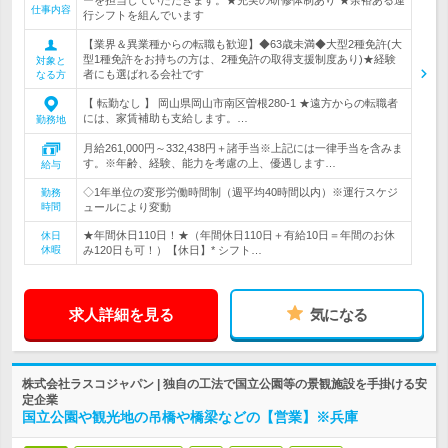
ーを担当していただきます。★充実の研修体制あり ★余裕ある運
仕事内容
行シフトを組んでいます
【業界＆異業種からの転職も歓迎】◆63歳未満◆大型2種免許(大
型1種免許をお持ちの方は、2種免許の取得支援制度あり)★経験
対象と
者にも選ばれる会社です
なる方
【 転勤なし 】 岡山県岡山市南区曽根280-1 ★遠方からの転職者
には、家賃補助も支給します。…
勤務地
月給261,000円～332,438円＋諸手当※上記には一律手当を含みま
す。※年齢、経験、能力を考慮の上、優遇します…
給与
◇1年単位の変形労働時間制（週平均40時間以内）※運行スケジ
勤務
時間
ュールにより変動
★年間休日110日！★（年間休日110日＋有給10日＝年間のお休
休日
休暇
み120日も可！）【休日】* シフト…
求人詳細を見る
気になる
株式会社ラスコジャパン | 独自の工法で国立公園等の景観施設を手掛ける安
定企業
国立公園や観光地の吊橋や橋梁などの【営業】※兵庫