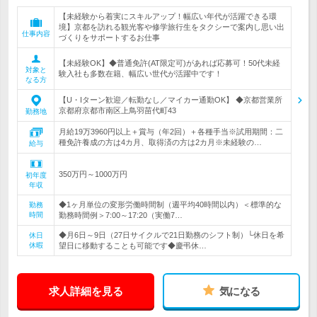
【未経験から着実にスキルアップ！幅広い年代が活躍できる環
境】京都を訪れる観光客や修学旅行生をタクシーで案内し思い出
仕事内容
づくりをサポートするお仕事
【未経験OK】◆普通免許(AT限定可)があれば応募可！50代未経
対象と
験入社も多数在籍、幅広い世代が活躍中です！
なる方
【U・Iターン歓迎／転勤なし／マイカー通勤OK】 ◆京都営業所
京都府京都市南区上鳥羽苗代町43
勤務地
月給19万3960円以上＋賞与（年2回）＋各種手当※試用期間：二
種免許養成の方は4カ月、取得済の方は2カ月※未経験の…
給与
350万円～1000万円
初年度
年収
◆1ヶ月単位の変形労働時間制（週平均40時間以内）＜標準的な
勤務
時間
勤務時間例＞7:00～17:20（実働7…
◆月6日～9日（27日サイクルで21日勤務のシフト制）└休日を希
休日
休暇
望日に移動することも可能です◆慶弔休…
求人詳細を見る
気になる