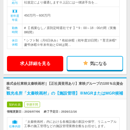
社規定により優遇します※上記には一律諸手当を…
給与
450万円～600万円
初年度
年収
# 【 残業なし／原則定時退社です 】* 9：00～18：00の間（実働
勤務
時間
8時間）
* シフト制（月6日休み）* 有給休暇（初年度10日間）* 育児休暇*
休日
休暇
慶弔休暇※年末年始とGWは閑…
求人詳細を見る
気になる
株式会社東映太秦映画村 | 【正社員登用あり】東映グループの100％出資会
社
観光名所「太秦映画村」の【施設管理】※MGRまたはMGR候補
契約社員
学歴不問
情報更新日：2026/07/06
終了予定日：
2026/11/16
「太秦映画村」内における各種設備の新設や保守、リニューアル
工事の施工管理などの施設管理業務全般をお任せします。
仕事内容