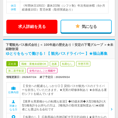
《年間休日105日》週休2日制（シフト制）年次有給休暇（6か月
休日
休暇
経過後10日）育児休業（取得実績あり）
求人詳細を見る
気になる
下電観光バス株式会社 | ＜ 100年超の歴史あり！安定の下電グループ ＞★未
経験歓迎
ゆとりをもって働ける！【 観光バスドライバー 】★福山募集
正社員
職種・業種未経験OK
急募
転勤なし
学歴不問
第二新卒歓迎
女性のおしごと掲載中
情報更新日：2026/07/24
終了予定日：
2026/09/24
【 安全への配慮もしっかり◎ 】貸切バスや観光バスのドライバ
ーを担当していただきます。★充実の研修体制あり ★余裕ある運
仕事内容
行シフトを組んでいます
【業界＆異業種からの転職も歓迎】◆63歳未満◆大型2種免許(大
型1種免許をお持ちの方は、2種免許の取得支援制度あり)★経験
対象と
者にも選ばれる会社です
なる方
【 転勤なし 】 広島県福山市神辺町大字川北1049-1 ★遠方からの