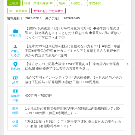
正社員
職種・業種未経験OK
急募
転勤なし
学歴不問
第二新卒歓迎
女性のおしごと掲載中
情報更新日：2026/07/13
終了予定日：
2026/10/05
【100％予約送迎⇒だけど平均月収37.8万円】◆修学旅行生の送
迎や、観光案内をメインとした送迎を担当 ◆最長5ヶ月の研修で
仕事内容
じっくり丁寧に学べます◎
【先輩の99％は未経験&運転に自信のない方もOK】■学歴・年齢
不問■要普免(AT可)★セカンドキャリアを見据える方も歓迎★応
対象と
募から内定まで最短2~3週間
なる方
【遠方からのご応募大歓迎！WEB面接あり】 京都府内の営業所
に配属 ※研修終了後は希望の営業所を選…
勤務地
月給40万円＋インセンティブ※4週の研修後、3ヶ月の給与／その
後は下記給与※研修期間(4週)は日給11,000円月給…
給与
400万円～700万円
初年度
年収
1ヶ月単位の変形労働時間制/週平均40時間以内勤務時間／7：00
勤務
時間
～19：00の間（休憩1時間以上）＜…
* 週休2日制（月8日）シフト制※基本連休 ※土日休みの場合もあ
休日
休暇
り* 有給（有給取得率81.9％）*…