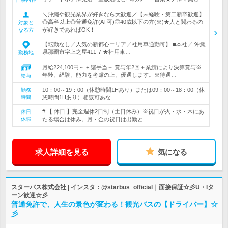
＼沖縄や観光業界が好きなら大歓迎／【未経験・第二新卒歓迎】
◎高卒以上◎普通免許(AT可)◎40歳以下の方(※)★人と関わるの
対象と
が好きであればOK！
なる方
【転勤なし／人気の新都心エリア／社用車通勤可】 ■本社／ 沖縄
県那覇市字上之屋411-7 ★社用車…
勤務地
月給224,100円～ + 諸手当＋ 賞与年2回＋業績により決算賞与※
年齢、経験、能力を考慮の上、優遇します。※待遇…
給与
10：00～19：00（休憩時間1Hあり）または09：00～18：00（休
勤務
時間
憩時間1Hあり）相談可あな…
# 【 休日 】完全週休2日制（土日休み）※祝日が火・水・木にあ
休日
休暇
たる場合は休み。月・金の祝日は出勤と…
求人詳細を見る
気になる
スターバス株式会社 | インスタ：@starbus_official｜面接保証☆彡U・Iタ
ーン歓迎☆彡
普通免許で、人生の景色が変わる！観光バスの【ドライバー】☆
彡