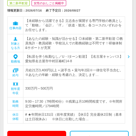
第二新卒歓迎
女性のおしごと掲載中
情報更新日：2026/07/16
終了予定日：
2026/08/27
【未経験から活躍できる】立志舎が展開する専門学校の教員とし
て「動物」「会計」「IT」「鉄道・観光」各コースのいずれかを
仕事内容
お任せします。
【あなたの経験・知識が活かせる】◎未経験・第二新卒歓迎 ◎教
員免許・教員経験・学校法人での勤務経験は不問です！研修体制
対象と
&サポートが充実
なる方
【転居を伴う転勤なし／U・Iターン歓迎】 【名古屋キャンパス】
愛知県名古屋市中村区椿町14-8
勤務地
月給21万3,400円以上 + 諸手当 + 賞与年2回※一律住宅手当含む。
※あなたの年齢・経験を考慮の上、決定します…
給与
330万円～500万円
初年度
年収
9:00～17:30（7時間40分）※残業は月10時間程度です。※年間所
勤務
時間
定労働時間／1794時間
# ★年間休日131日（前年度実績）【休日】完全週休2日制（基本
休日
休暇
は土日祝休み） ※休日に出勤した場合…