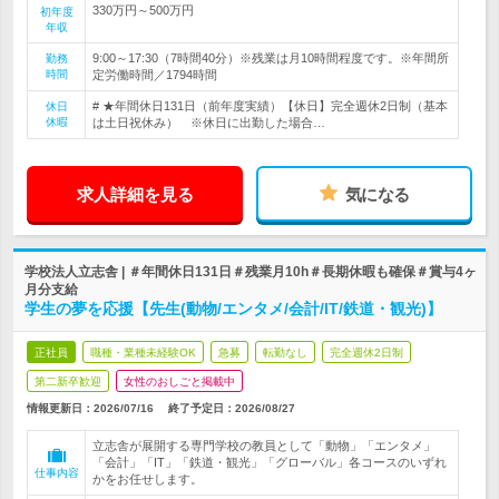
330万円～500万円
初年度
年収
9:00～17:30（7時間40分）※残業は月10時間程度です。※年間所
勤務
時間
定労働時間／1794時間
# ★年間休日131日（前年度実績）【休日】完全週休2日制（基本
休日
休暇
は土日祝休み） ※休日に出勤した場合…
求人詳細を見る
気になる
学校法人立志舎 | ＃年間休日131日＃残業月10h＃長期休暇も確保＃賞与4ヶ
月分支給
学生の夢を応援【先生(動物/エンタメ/会計/IT/鉄道・観光)】
正社員
職種・業種未経験OK
急募
転勤なし
完全週休2日制
第二新卒歓迎
女性のおしごと掲載中
情報更新日：2026/07/16
終了予定日：
2026/08/27
立志舎が展開する専門学校の教員として「動物」「エンタメ」
「会計」「IT」「鉄道・観光」「グローバル」各コースのいずれ
仕事内容
かをお任せします。