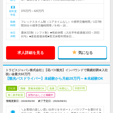
370万円～420万円
初年度
年収
フレックスタイム制（コアタイムなし）※標準労働時間／1日7時
勤務
時間
間30分※標準労働時間帯／9:45～18…
週休2日制（シフト制）■有給休暇（入社半年経過後10日～20日
休日
休暇
付与）■産前産後休暇■育児休暇年間休日…
求人詳細を見る
気になる
トラビスジャパン株式会社 | 【花バス観光】インバウンドで業績好調★入社
祝い金最大60万円
【観光バスドライバー】未経験から月給28万円～★未経験OK
正社員
職種・業種未経験OK
急募
転勤なし
学歴不問
第二新卒歓迎
女性のおしごと掲載中
情報更新日：2026/06/30
終了予定日：
2026/08/31
＼お客様の楽しい思い出作りをサポート／バスツアーを運行する