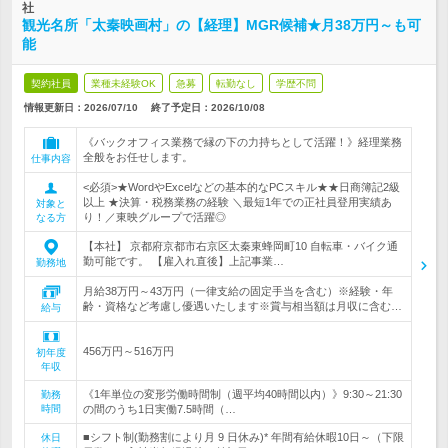
社
観光名所「太秦映画村」の【経理】MGR候補★月38万円～も可
能
契約社員
業種未経験OK
急募
転勤なし
学歴不問
情報更新日：2026/07/10
終了予定日：
2026/10/08
《バックオフィス業務で縁の下の力持ちとして活躍！》経理業務
全般をお任せします。
仕事内容
<必須>★WordやExcelなどの基本的なPCスキル★★日商簿記2級
以上 ★決算・税務業務の経験 ＼最短1年での正社員登用実績あ
対象と
り！／東映グループで活躍◎
なる方
【本社】 京都府京都市右京区太秦東蜂岡町10 自転車・バイク通
勤可能です。 【雇入れ直後】上記事業…
勤務地
月給38万円～43万円（一律支給の固定手当を含む）※経験・年
齢・資格など考慮し優遇いたします※賞与相当額は月収に含む…
給与
456万円～516万円
初年度
年収
《1年単位の変形労働時間制（週平均40時間以内）》9:30～21:30
勤務
時間
の間のうち1日実働7.5時間（…
■シフト制(勤務割により月 9 日休み)* 年間有給休暇10日～（下限
休日