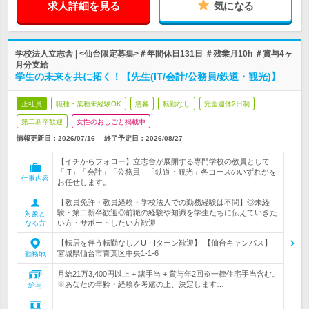
求人詳細を見る
気になる
学校法人立志舎 | <仙台限定募集>＃年間休日131日 ＃残業月10h ＃賞与4ヶ
月分支給
学生の未来を共に拓く！【先生(IT/会計/公務員/鉄道・観光)】
正社員
職種・業種未経験OK
急募
転勤なし
完全週休2日制
第二新卒歓迎
女性のおしごと掲載中
情報更新日：2026/07/16
終了予定日：
2026/08/27
【イチからフォロー】立志舎が展開する専門学校の教員として
「IT」「会計」「公務員」「鉄道・観光」各コースのいずれかを
仕事内容
お任せします。
【教員免許・教員経験・学校法人での勤務経験は不問】◎未経
験・第二新卒歓迎◎前職の経験や知識を学生たちに伝えていきた
対象と
い方・サポートしたい方歓迎
なる方
【転居を伴う転勤なし／U・Iターン歓迎】 【仙台キャンパス】
宮城県仙台市青葉区中央1-1-6
勤務地
月給21万3,400円以上 + 諸手当 + 賞与年2回※一律住宅手当含む。
※あなたの年齢・経験を考慮の上、決定します…
給与