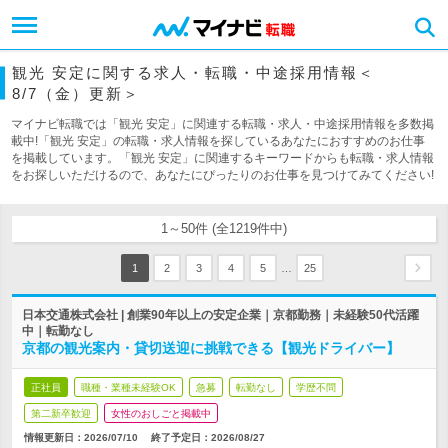
観光 安定に関する求人・転職・中途採用情報＜
8/7（金）更新＞
マイナビ転職では「観光 安定」に関連する転職・求人・中途採用情報を多数掲
載中!「観光 安定」の転職・求人情報を探しているあなたにおすすめのお仕事
を掲載しています。「観光 安定」に関連するキーワードからも転職・求人情報
をお探しいただけるので、あなたにぴったりのお仕事を見つけてみてください!
1～50件 (全1219件中)
…
1
2
3
4
5
25
日本交通株式会社 | 創業90年以上の安定企業｜京都勤務｜未経験50代活躍
中｜転勤なし
京都の観光案内・貸切送迎に挑戦できる【観光ドライバー】
正社員
職種・業種未経験OK
急募
転勤なし
学歴不問
第二新卒歓迎
女性のおしごと掲載中
情報更新日：2026/07/10
終了予定日：
2026/08/27