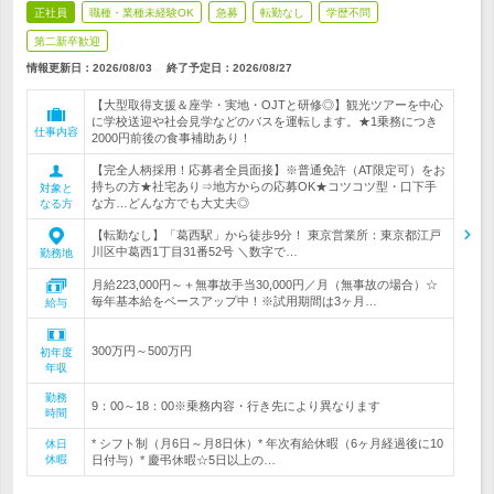
正社員
職種・業種未経験OK
急募
転勤なし
学歴不問
第二新卒歓迎
情報更新日：2026/08/03
終了予定日：
2026/08/27
【大型取得支援＆座学・実地・OJTと研修◎】観光ツアーを中心
に学校送迎や社会見学などのバスを運転します。★1乗務につき
仕事内容
2000円前後の食事補助あり！
【完全人柄採用！応募者全員面接】※普通免許（AT限定可）をお
持ちの方★社宅あり⇒地方からの応募OK★コツコツ型・口下手
対象と
な方…どんな方でも大丈夫◎
なる方
【転勤なし】「葛西駅」から徒歩9分！ 東京営業所：東京都江戸
川区中葛西1丁目31番52号 ＼数字で…
勤務地
月給223,000円～＋無事故手当30,000円／月（無事故の場合）☆
毎年基本給をベースアップ中！※試用期間は3ヶ月…
給与
300万円～500万円
初年度
年収
勤務
9：00～18：00※乗務内容・行き先により異なります
時間
* シフト制（月6日～月8日休）* 年次有給休暇（6ヶ月経過後に10
休日
休暇
日付与）* 慶弔休暇☆5日以上の…