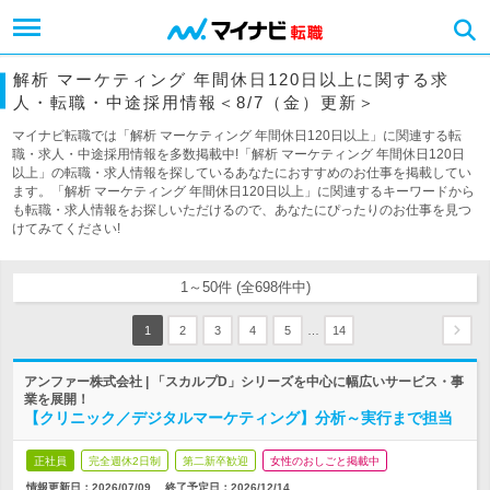
解析 マーケティング 年間休日120日以上に関する求
人・転職・中途採用情報＜8/7（金）更新＞
マイナビ転職では「解析 マーケティング 年間休日120日以上」に関連する転
職・求人・中途採用情報を多数掲載中!「解析 マーケティング 年間休日120日
以上」の転職・求人情報を探しているあなたにおすすめのお仕事を掲載してい
ます。「解析 マーケティング 年間休日120日以上」に関連するキーワードから
も転職・求人情報をお探しいただけるので、あなたにぴったりのお仕事を見つ
けてみてください!
1～50件 (全698件中)
…
1
2
3
4
5
14
アンファー株式会社 | 「スカルプD」シリーズを中心に幅広いサービス・事
業を展開！
【クリニック／デジタルマーケティング】分析～実行まで担当
正社員
完全週休2日制
第二新卒歓迎
女性のおしごと掲載中
情報更新日：2026/07/09
終了予定日：
2026/12/14