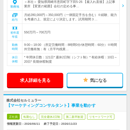
＜本社＞ 愛知県岡崎市恵田町字下田5-26 【雇入れ直後】上記事
業所 【変更の範囲】会社の定める事…
勤務地
月給280,000円～350,000円（一律固定手当を含む）※経験、能力
を考慮の上、規定により決定します。試用期間３…
給与
550万円～700万円
初年度
年収
9:00～18:00 （所定労働時間：8時間0分/休憩時間：60分）※時間
勤務
時間
外労働有無：有（月平均残業…
* 年間休日数：121日* 週休2日制（シフト制）* 有給休暇：10日～
休日
休暇
20日* 長期休暇制度
求人詳細を見る
気になる
株式会社セルミュラー
【マーケティングコンサルタント】事業を動かす
正社員
転勤なし
完全週休2日制
第二新卒歓迎
リモートワーク可
情報更新日：2026/06/11
終了予定日：
2026/11/23