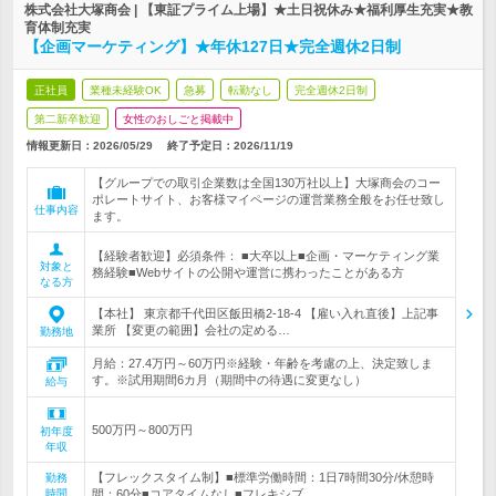
株式会社大塚商会 | 【東証プライム上場】★土日祝休み★福利厚生充実★教
育体制充実
【企画マーケティング】★年休127日★完全週休2日制
正社員
業種未経験OK
急募
転勤なし
完全週休2日制
第二新卒歓迎
女性のおしごと掲載中
情報更新日：2026/05/29
終了予定日：
2026/11/19
【グループでの取引企業数は全国130万社以上】大塚商会のコー
ポレートサイト、お客様マイページの運営業務全般をお任せ致し
仕事内容
ます。
【経験者歓迎】必須条件： ■大卒以上■企画・マーケティング業
対象と
務経験■Webサイトの公開や運営に携わったことがある方
なる方
【本社】 東京都千代田区飯田橋2-18-4 【雇い入れ直後】上記事
業所 【変更の範囲】会社の定める…
勤務地
月給：27.4万円～60万円※経験・年齢を考慮の上、決定致しま
す。※試用期間6カ月（期間中の待遇に変更なし）
給与
500万円～800万円
初年度
年収
【フレックスタイム制】■標準労働時間：1日7時間30分/休憩時
勤務
時間
間：60分■コアタイムなし■フレキシブ…