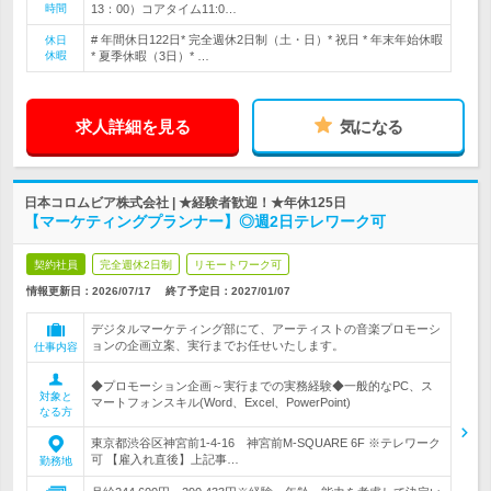
時間
13：00）コアタイム11:0…
# 年間休日122日* 完全週休2日制（土・日）* 祝日 * 年末年始休暇
休日
休暇
* 夏季休暇（3日）* …
求人詳細を見る
気になる
日本コロムビア株式会社 | ★経験者歓迎！★年休125日
【マーケティングプランナー】◎週2日テレワーク可
契約社員
完全週休2日制
リモートワーク可
情報更新日：2026/07/17
終了予定日：
2027/01/07
デジタルマーケティング部にて、アーティストの音楽プロモーシ
ョンの企画立案、実行までお任せいたします。
仕事内容
◆プロモーション企画～実行までの実務経験◆一般的なPC、ス
対象と
マートフォンスキル(Word、Excel、PowerPoint)
なる方
東京都渋谷区神宮前1-4-16 神宮前M-SQUARE 6F ※テレワーク
可 【雇入れ直後】上記事…
勤務地