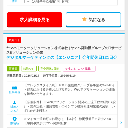
休暇
日～（入社半年経過後10日付与）…
求人詳細を見る
気になる
残り3日
ヤマハモーターソリューション株式会社 | ヤマハ発動機グループのITサービ
ス&ソリューション企業
デジタルマーケティングの【エンジニア】◇年間休日121日◇
正社員
転勤なし
完全週休2日制
女性のおしごと掲載中
情報更新日：2026/02/17
終了予定日：
2026/08/10
【フレックスタイム制】ヤマハ発動機グループ各事業のWebサイ
ト運営における分析および改善と、Webアプリケーションの開発
仕事内容
を担当いただきます。
【必須条件】 ◇Webアプリケーション開発の上流工程の経験（設
計・要件定義・開発管理）◇インフラ構築＆運用業務の経験 い
対象と
ずれかが3年以上
なる方
※マイカー通勤可※転勤なし 【本社】 静岡県磐田市岩井2000-1
【磐田事業所(ヤマハ発動機(株…
勤務地