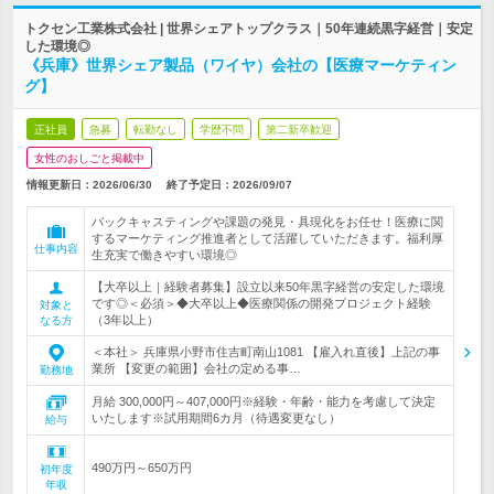
トクセン工業株式会社 | 世界シェアトップクラス｜50年連続黒字経営｜安定
した環境◎
《兵庫》世界シェア製品（ワイヤ）会社の【医療マーケティン
グ】
正社員
急募
転勤なし
学歴不問
第二新卒歓迎
女性のおしごと掲載中
情報更新日：2026/06/30
終了予定日：
2026/09/07
バックキャスティングや課題の発見・具現化をお任せ！医療に関
するマーケティング推進者として活躍していただきます。福利厚
仕事内容
生充実で働きやすい環境◎
【大卒以上｜経験者募集】設立以来50年黒字経営の安定した環境
です◎＜必須＞◆大卒以上◆医療関係の開発プロジェクト経験
対象と
（3年以上）
なる方
＜本社＞ 兵庫県小野市住吉町南山1081 【雇入れ直後】上記の事
業所 【変更の範囲】会社の定める事…
勤務地
月給 300,000円～407,000円※経験・年齢・能力を考慮して決定
いたします※試用期間6カ月（待遇変更なし）
給与
490万円～650万円
初年度
年収