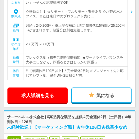
い」⇒そんな志望動機でOK！
なる方
☆転勤なし！ ☆リモート・フルリモート案件あり ☆お茶の水オ
フィス、または東日本のプロジェクト先に…
勤務地
月給：240,200円～※上記金額には固定残業代(15時間／25,200円
~)が含まれます。超過分は別途支給します。…
給与
260万円～600万円
初年度
年収
フレックス制（標準労働時間8時間）★ワークライフバランスを
勤務
時間
大事にしながら、頑張るときはしっかり頑張っ…
# 【年間休日120日以上】* 完全週休2日制※プロジェクト先に応
休日
休暇
じてシフト制、完全週休2日制など異…
求人詳細を見る
気になる
サニーヘルス株式会社 | #高品質な製品を提供 #完全週休2日（土日祝）#年
間休日：126日
未経験歓迎！【マーケティング職】★年休126日★残業少なめ