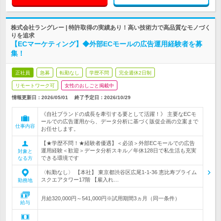
株式会社ラングレー | 特許取得の実績あり！高い技術力で高品質なモノづく
りを追求
【ECマーケティング】◆外部ECモールの広告運用経験者を募
集！
正社員
急募
転勤なし
学歴不問
完全週休2日制
リモートワーク可
女性のおしごと掲載中
情報更新日：2026/05/01
終了予定日：
2026/10/29
《自社ブランドの成長を牽引する要として活躍！》 主要なECモ
ールでの広告運用から、データ分析に基づく販促企画の立案まで
仕事内容
お任せします。
【★学歴不問！★経験者優遇】＜必須＞外部ECモールでの広告
運用経験＜歓迎＞データ分析スキル／年休128日で私生活も充実
対象と
できる環境です
なる方
〈転勤なし〉 【本社】 東京都渋谷区広尾1-1-36 恵比寿プライム
スクエアタワー17階 【雇入れ…
勤務地
月給320,000円～541,000円※試用期間3ヵ月（同一条件）
給与