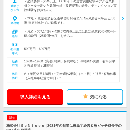
＜必須要件＞大卒以上、ECサイトの運営実務経験やアクセス解
析ツールを用いた数値分析・改善提案の経験、ディレクション実
対象と
務経験をお持ちの方
なる方
＜本社＞ 東京都渋谷区南平台町16番11号 No.R渋谷南平台ビル3
階 ※原則出社での勤務です。…
勤務地
＜月給＞357,143円～428,572円※上記には固定残業代45,000円～
53,900円（25時間分/月）を含み…
給与
500万円～600万円
初年度
年収
10:00～19:00（実働8時間／休憩60分）※時間外労働：有※月平
勤務
時間
均残業時間：25時間
# ＜年間休日120日＞* 完全週休2日制（土・日）* 祝日* 有給休暇
休日
休暇
（入社半年経過で10日）* …
求人詳細を見る
気になる
新着
株式会社ＧｅＮｉｅｅｅ | 2021年の創業以来黒字経営＆急ピッチ成長中の