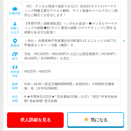
《EC・デジタル領域で成長できる◎》自社ECサイトのマーケテ
ィング戦略立案やアクセス解析、サイト改修やメールマガジン制
仕事内容
作など幅広くお任せします！
【学歴不問｜経験者歓迎】＜いずれか必須＞◆デジタルマーケテ
ィングの経験◆ECサイト運営の経験 ◎マーケティングに関する
対象と
経験がある方は歓迎！
なる方
＜本社＞ 兵庫県神戸市東灘区向洋町東3-12 ユニエックスNCT六
甲物流センター ＜大阪（梅田）サ…
勤務地
月給：292,525円～390,000円※上記には固定残業代（43,900円～
58,500円／月23時間分）を含む。…
給与
450万円～600万円
初年度
年収
9:00～18:00（所定労働時間8時間／休憩60分）※時間外労働有
勤務
時間
無：有（月平均20時間）
# ★年間休日122日★* 完全週休2日制（土日）* 祝日* 年末年始休
休日
休暇
暇* 有給休暇* 育児休暇 …
求人詳細を見る
気になる