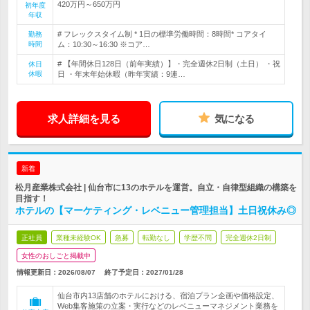
420万円～650万円
初年度
年収
# フレックスタイム制 * 1日の標準労働時間：8時間* コアタイ
勤務
時間
ム：10:30～16:30 ※コア…
# 【年間休日128日（前年実績）】・完全週休2日制（土日） ・祝
休日
休暇
日 ・年末年始休暇（昨年実績：9連…
求人詳細を見る
気になる
新着
松月産業株式会社 | 仙台市に13のホテルを運営。自立・自律型組織の構築を
目指す！
ホテルの【マーケティング・レベニュー管理担当】土日祝休み◎
正社員
業種未経験OK
急募
転勤なし
学歴不問
完全週休2日制
女性のおしごと掲載中
情報更新日：2026/08/07
終了予定日：
2027/01/28
仙台市内13店舗のホテルにおける、宿泊プラン企画や価格設定、
Web集客施策の立案・実行などのレベニューマネジメント業務を