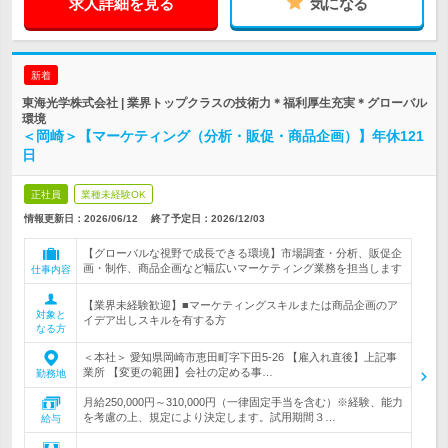
求人詳細を見る
気になる
新着
東海光学株式会社 | 業界トップクラスの技術力＊福利厚生充実＊グローバル
環境
＜岡崎＞【マーケティング（分析・販促・商品企画）】年休121
日
正社員
業種未経験OK
情報更新日：2026/06/12
終了予定日：
2026/12/03
【グローバルな視野で成長できる環境】市場調査・分析、販促企
画・制作、商品企画など幅広いマーケティング業務を担当します
仕事内容
【業界未経験歓迎】■マーケティングスキルまたは商品企画のア
対象と
イデア出しスキルを有する方
なる方
＜本社＞ 愛知県岡崎市恵田町字下田5-26 【雇入れ直後】上記事
業所 【変更の範囲】会社の定める事…
勤務地
月給250,000円～310,000円（一律固定手当を含む）※経験、能力
を考慮の上、規定により決定します。試用期間３…
給与