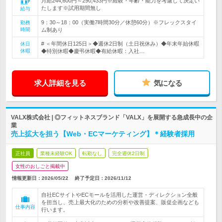
月給244,600円～290,433円※経験・年齢・能力を考慮して決定い
たします※試用期間無し
給与
9：30～18：00（実働7時間30分／休憩60分）※フレックスタイ
勤務
時間
ム制あり
# ＜年間休日125日＞◆週休2日制（土日祝休み）◆年末年始休暇
休日
休暇
◆特別休暇◆慶弔休暇◆有給休暇：入社…
求人詳細を見る
気になる
VALX株式会社 | ◎フィットネスブランド「VALX」を展開する急成長中の企
業
売上拡大を担う【Web・ECマーケティング】＊経験者採用
正社員
業種未経験OK
転勤なし
完全週休2日制
女性のおしごと掲載中
情報更新日：2026/05/22
終了予定日：
2026/11/12
自社ECサイトやECモールを活用した運営・ディレクション全般
を担当し、売上最大化のための分析や改善提案、販促企画なども
仕事内容
行います。