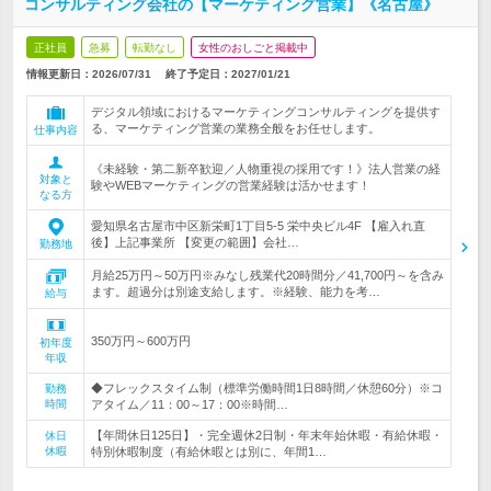
コンサルティング会社の【マーケティング営業】《名古屋》
正社員
急募
転勤なし
女性のおしごと掲載中
情報更新日：2026/07/31
終了予定日：
2027/01/21
デジタル領域におけるマーケティングコンサルティングを提供す
る、マーケティング営業の業務全般をお任せします。
仕事内容
《未経験・第二新卒歓迎／人物重視の採用です！》法人営業の経
対象と
験やWEBマーケティングの営業経験は活かせます！
なる方
愛知県名古屋市中区新栄町1丁目5-5 栄中央ビル4F 【雇入れ直
後】上記事業所 【変更の範囲】会社…
勤務地
月給25万円～50万円※みなし残業代20時間分／41,700円～を含み
ます。超過分は別途支給します。※経験、能力を考…
給与
350万円～600万円
初年度
年収
◆フレックスタイム制（標準労働時間1日8時間／休憩60分）※コ
勤務
時間
アタイム／11：00～17：00※時間…
【年間休日125日】・完全週休2日制・年末年始休暇・有給休暇・
休日
休暇
特別休暇制度（有給休暇とは別に、年間1…