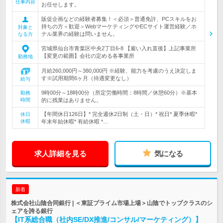
仕事内容
お任せします。
販促企画などの経験者募集！＜必須＞普通免許、PCスキルをお
持ちの方＜歓迎＞WebマーケティングやECサイト運営経験／ホ
対象と
テル業界の経験は問いません。
なる方
宮城県仙台市青葉区中央2丁目6-8 【雇い入れ直後】上記事業所
【変更の範囲】会社の定める各事業所
勤務地
月給260,000円～380,000円 ※経験、能力を考慮のうえ決定しま
す※試用期間6ヶ月（待遇変更なし）
給与
9時00分～18時00分（所定労働時間：8時間／休憩60分）※基本
勤務
時間
的に残業はありません。
【年間休日126日】* 完全週休2日制（土・日）* 祝日* 夏季休暇*
休日
休暇
年末年始休暇* 有給休暇 *…
求人詳細を見る
気になる
新着
株式会社山陰合同銀行 | ＜東証プライム市場上場＞山陰でトップクラスのシ
ェアを誇る銀行
【IT系総合職（社内SE/DX推進/コンサル/マーケティング）】