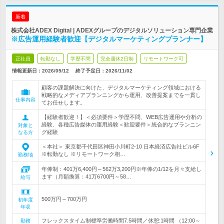
新着
株式会社ADEX Digital | ADEXグループのデジタルソリューション専門企業
※広告運用経験者歓迎【デジタルマーケティングプランナー】
正社員
転勤なし
学歴不問
完全週休2日制
リモートワーク可
情報更新日：2026/05/12
終了予定日：
2026/11/02
顧客の課題解決に向けた、デジタルマーケティング領域における
戦略的なメディアプランニングから運用、改善提案までを一貫し
仕事内容
てお任せします。
【経験者歓迎！】＜必須要件＞学歴不問、WEB広告運用や分析の
経験、各種広告媒体の運用経験＜歓迎要件＞統合的なプランニン
対象と
グ経験
なる方
＜本社＞ 東京都千代田区神田小川町2-10 日本経済広告社ビル6F
※転勤なし ※リモートワーク相…
勤務地
年俸制：401万6,400円～562万3,200円※年俸の1/12を月々支給し
ます（月額換算：41万6700円～58…
給与
500万円～700万円
初年度
年収
フレックスタイム制標準労働時間7.5時間／休憩:1時間 （12:00～
勤務