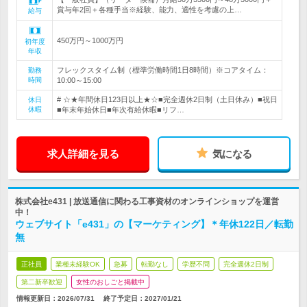
賞与年2回＋各種手当※経験、能力、適性を考慮の上…
給与
450万円～1000万円
初年度
年収
フレックスタイム制（標準労働時間1日8時間）※コアタイム：
勤務
時間
10:00～15:00
# ☆★年間休日123日以上★☆■完全週休2日制（土日休み）■祝日
休日
休暇
■年末年始休日■年次有給休暇■リフ…
求人詳細を見る
気になる
株式会社e431 | 放送通信に関わる工事資材のオンラインショップを運営
中！
ウェブサイト「e431」の【マーケティング】＊年休122日／転勤
無
正社員
業種未経験OK
急募
転勤なし
学歴不問
完全週休2日制
第二新卒歓迎
女性のおしごと掲載中
情報更新日：2026/07/31
終了予定日：
2027/01/21