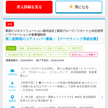
求人詳細を見る
気になる
新着
東武ビジネスソリューション株式会社 | 東武グループ／リモートと出社併用
／ワーケーションや食事補助有
第二創業期のコアメンバー募集！【マーケティング系総合職】
正社員
職種・業種未経験OK
急募
転勤なし
学歴不問
完全週休2日制
第二新卒歓迎
リモートワーク可
女性のおしごと掲載中
情報更新日：2026/08/07
終了予定日：
2026/10/08
【グループのデータを活用し、新たな価値を創造！】マーケティ
ング、プロモーション、クリエィティブ、決済関連事業、新規事
仕事内容
業など
【学歴不問／】◆マーケティング領域の実務経験者 ★マネジメン
ト経験がある方はマネージャー候補として採用 ★完全週休2日制
対象と
／土日休み／年休123日
なる方
【「押上駅」徒歩1分！通勤もラクラクです】 ■本社 東京都墨田
区押上2-18-12 東武館1F 本…
勤務地
【一般社員】（リーダー候補）月給30万3500円～48万3000円＋