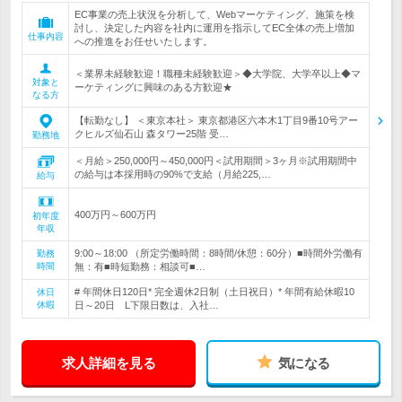
EC事業の売上状況を分析して、Webマーケティング、施策を検
討し、決定した内容を社内に運用を指示してEC全体の売上増加
仕事内容
への推進をお任せいたします。
＜業界未経験歓迎！職種未経験歓迎＞◆大学院、大学卒以上◆マ
対象と
ーケティングに興味のある方歓迎★
なる方
【転勤なし】 ＜東京本社＞ 東京都港区六本木1丁目9番10号アー
クヒルズ仙石山 森タワー25階 受…
勤務地
＜月給＞250,000円～450,000円＜試用期間＞3ヶ月※試用期間中
の給与は本採用時の90%で支給（月給225,…
給与
400万円～600万円
初年度
年収
9:00～18:00 （所定労働時間：8時間/休憩：60分）■時間外労働有
勤務
時間
無：有■時短勤務：相談可■…
# 年間休日120日* 完全週休2日制（土日祝日）* 年間有給休暇10
休日
休暇
日～20日 L下限日数は、入社…
求人詳細を見る
気になる