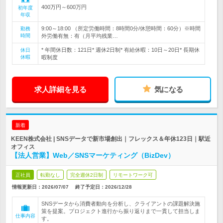
400万円～600万円
初年度
年収
9:00～18:00 （所定労働時間：8時間0分/休憩時間：60分）※時間
勤務
時間
外労働有無：有（月平均残業…
* 年間休日数：121日* 週休2日制* 有給休暇：10日～20日* 長期休
休日
休暇
暇制度
求人詳細を見る
気になる
新着
KEEN株式会社 | SNSデータで新市場創出｜フレックス＆年休123日｜駅近
オフィス
【法人営業】Web／SNSマーケティング（BizDev）
正社員
転勤なし
完全週休2日制
リモートワーク可
情報更新日：2026/07/07
終了予定日：
2026/12/28
SNSデータから消費者動向を分析し、クライアントの課題解決施
策を提案。プロジェクト進行から振り返りまで一貫して担当しま
仕事内容
す。