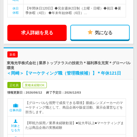
【年間休日120日】◆完全週休2日制（土曜・日曜）◆祝日 ◆夏
休日
休暇
季休暇（4日） ◆年末年始休暇（6日）…
求人詳細を見る
気になる
新着
東海光学株式会社 | 業界トップクラスの技術力＊福利厚生充実＊グローバル
環境
＜岡崎＞【マーケティング職（管理職候補）】＊年休121日
正社員
業種未経験OK
情報更新日：2026/06/12
終了予定日：
2026/12/03
【グローバルな視野で成長できる環境】眼鏡レンズメーカーのマ
ーケティング職として、商品企画や販促活動、展示会運営などを
仕事内容
担当します。
【即戦力採用／業界未経験歓迎】■短大卒以上■マーケティングま
対象と
たは商品企画の実務経験
なる方