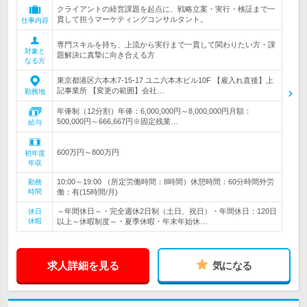
クライアントの経営課題を起点に、戦略立案・実行・検証まで一
貫して担うマーケティングコンサルタント。
仕事内容
専門スキルを持ち、上流から実行まで一貫して関わりたい方・課
対象と
題解決に真摯に向き合える方
なる方
東京都港区六本木7-15-17 ユニ六本木ビル10F 【雇入れ直後】上
記事業所 【変更の範囲】会社…
勤務地
年俸制（12分割）年俸：6,000,000円～8,000,000円月額：
500,000円～666,667円※固定残業…
給与
600万円～800万円
初年度
年収
10:00～19:00 （所定労働時間：8時間）休憩時間：60分時間外労
勤務
時間
働：有(15時間/月)
～年間休日～・完全週休2日制（土日、祝日）・年間休日：120日
休日
休暇
以上～休暇制度～・夏季休暇・年末年始休…
求人詳細を見る
気になる