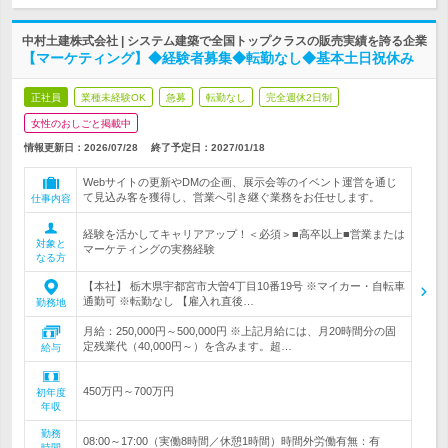
中村土建株式会社 | システム建築で全国トップクラスの販売実績を誇る企業
【マーケティング】◆経験者募集◆転勤なし◆基本土日祝休み
正社員
業種未経験OK
急募
転勤なし
完全週休2日制
女性のおしごと掲載中
情報更新日：2026/07/28
終了予定日：
2027/01/18
Webサイトの更新やDMの企画、展示会等のイベント運営を通じ
て見込み客を獲得し、営業へ引き継ぐ業務をお任せします。
仕事内容
経験を活かしてキャリアアップ！＜必須＞■高卒以上■営業または
対象と
マーケティングの実務経験
なる方
【本社】 栃木県宇都宮市大曽4丁目10番19号 ※マイカー・自転車
通勤可 ※転勤なし 【雇入れ直後…
勤務地
月給：250,000円～500,000円 ※上記月給には、月20時間分の固
定残業代（40,000円～）を含みます。超…
給与
450万円～700万円
初年度
年収
勤務
08:00～17:00（実働8時間／休憩1時間）時間外労働有無：有
時間