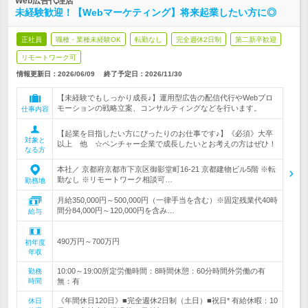
Web広告代理店
未経験歓迎！【Webマーケティング】将来起業したい方に◎
正社員
職種・業種未経験OK
転勤なし
完全週休2日制
第二新卒歓迎
リモートワーク可
情報更新日：2026/06/09
終了予定日：
2026/11/30
【未経験でもしっかり成長♪】運用型広告の配信代行やWebプロ
モーションの戦略立案、コンサルティングなどを行います。
仕事内容
【起業を目指したい方にぴったりのお仕事です♪】《必須》大卒
対象と
以上 他 ☆ベンチャー企業で成長したいとお考えの方はぜひ！
なる方
本社／ 京都府京都市下京区御影堂町16-21 京都建物ビル5階 ※転
勤なし ※リモートワーク相談可…
勤務地
月給350,000円～500,000円（一律手当を含む）※固定残業代40時
間分84,000円～120,000円を含み…
給与
490万円～700万円
初年度
年収
10:00～19:00所定労働時間：8時間休憩：60分時間外労働の有
勤務
時間
無：有
《年間休日120日》■完全週休2日制（土日）■祝日* 有給休暇：10
休日