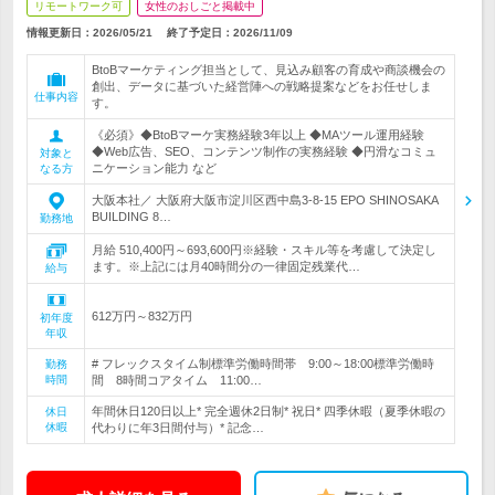
リモートワーク可
女性のおしごと掲載中
情報更新日：2026/05/21
終了予定日：
2026/11/09
BtoBマーケティング担当として、見込み顧客の育成や商談機会の
創出、データに基づいた経営陣への戦略提案などをお任せしま
仕事内容
す。
《必須》◆BtoBマーケ実務経験3年以上 ◆MAツール運用経験
◆Web広告、SEO、コンテンツ制作の実務経験 ◆円滑なコミュ
対象と
ニケーション能力 など
なる方
大阪本社／ 大阪府大阪市淀川区西中島3-8-15 EPO SHINOSAKA
BUILDING 8…
勤務地
月給 510,400円～693,600円※経験・スキル等を考慮して決定し
ます。※上記には月40時間分の一律固定残業代…
給与
612万円～832万円
初年度
年収
# フレックスタイム制標準労働時間帯 9:00～18:00標準労働時
勤務
時間
間 8時間コアタイム 11:00…
年間休日120日以上* 完全週休2日制* 祝日* 四季休暇（夏季休暇の
休日
休暇
代わりに年3日間付与）* 記念…