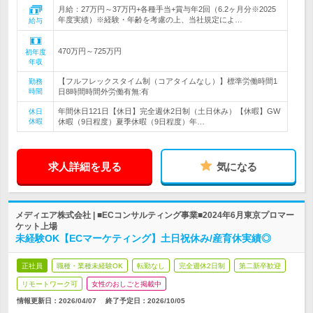
月給：27万円～37万円+各種手当+賞与年2回（6.2ヶ月分※2025
年度実績）※経験・年齢を考慮の上、当社規定によ…
給与
470万円～725万円
初年度
年収
【フルフレックスタイム制（コアタイムなし）】標準労働時間1
勤務
時間
日8時間時間外労働有無:有
年間休日121日【休日】完全週休2日制（土日休み）【休暇】GW
休日
休暇
休暇（9日程度）夏季休暇（9日程度）年…
求人詳細を見る
気になる
メディエア株式会社 | ■ECコンサルティング事業■2024年6月東京プロマー
ケット上場
未経験OK【ECマーケティング】土日祝休み/産育休実績◎
正社員
職種・業種未経験OK
転勤なし
完全週休2日制
第二新卒歓迎
リモートワーク可
女性のおしごと掲載中
情報更新日：2026/04/07
終了予定日：
2026/10/05