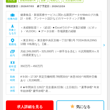
正社員
業種未経験OK
急募
転勤なし
完全週休2日制
情報更新日：2026/07/03
終了予定日：
2026/12/24
健康食品・新規医療サービスに関わる購買データやWebログの集
計・分析、アンケート設計などのマーケティング業務
仕事内容
＜未経験歓迎！＞《必須》■ Excelでのデータ集計経験（ピボッ
対象と
ト・VLOOK） ■ データ分析・市場調査の経験
なる方
＜東京本社＞ 東京都中央区京橋一丁目7番1号 TODA BUILDING
13階 ※転勤なし 【雇…
勤務地
月給:249,000円～325,000円（一律手当を含む）※試用期間:6ヶ月
（待遇変更なし）
給与
350万円～450万円
初年度
年収
# 9:00～17:30* 所定労働時間:7時間30分* 休憩:60分* 時間外労働
勤務
時間
あり（月20時間…
# ★年間休日:126日* 完全週休2日制（土日祝日）* 夏季休暇* 年末
休日
休暇
年始休暇* 慶弔休暇* 産…
求人詳細を見る
気になる