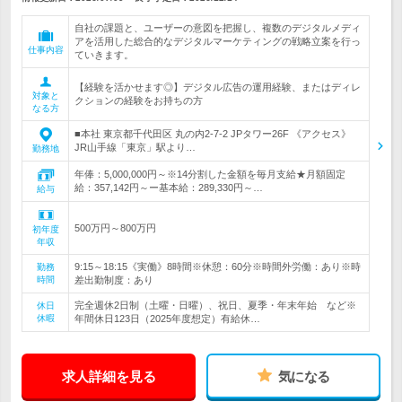
自社の課題と、ユーザーの意図を把握し、複数のデジタルメディ
アを活用した総合的なデジタルマーケティングの戦略立案を行っ
仕事内容
ていきます。
【経験を活かせます◎】デジタル広告の運用経験、またはディレ
対象と
クションの経験をお持ちの方
なる方
■本社 東京都千代田区 丸の内2-7-2 JPタワー26F 《アクセス》
JR山手線「東京」駅より…
勤務地
年俸：5,000,000円～※14分割した金額を毎月支給★月額固定
給：357,142円～ー基本給：289,330円～…
給与
500万円～800万円
初年度
年収
9:15～18:15《実働》8時間※休憩：60分※時間外労働：あり※時
勤務
時間
差出勤制度：あり
完全週休2日制（土曜・日曜）、祝日、夏季・年末年始 など※
休日
休暇
年間休日123日（2025年度想定）有給休…
求人詳細を見る
気になる