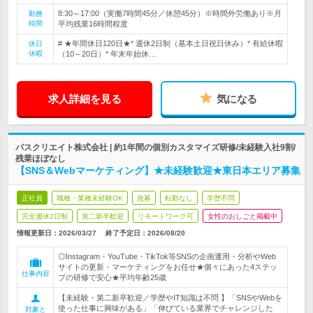
8:30～17:00（実働7時間45分／休憩45分）※時間外労働あり※月
勤務
時間
平均残業16時間程度
# ★年間休日120日★* 週休2日制（基本土日祝日休み）* 有給休暇
休日
休暇
（10～20日）* 年末年始休…
求人詳細を見る
気になる
パスクリエイト株式会社 | 約1年間の個別カスタマイズ研修/未経験入社9割/
残業ほぼなし
【SNS＆Webマーケティング】★未経験歓迎★東日本エリア募集
正社員
職種・業種未経験OK
急募
転勤なし
学歴不問
完全週休2日制
第二新卒歓迎
リモートワーク可
女性のおしごと掲載中
情報更新日：2026/03/27
終了予定日：
2026/08/20
◎Instagram・YouTube・TikTok等SNSの企画運用・分析やWeb
サイトの更新・マーケティングをお任せ★個々にあった4ステッ
仕事内容
プの研修で安心★平均年齢25歳
【未経験・第二新卒歓迎／学歴やIT知識は不問 】「SNSやWebを
使った仕事に興味がある」「伸びている業界でチャレンジした
対象と