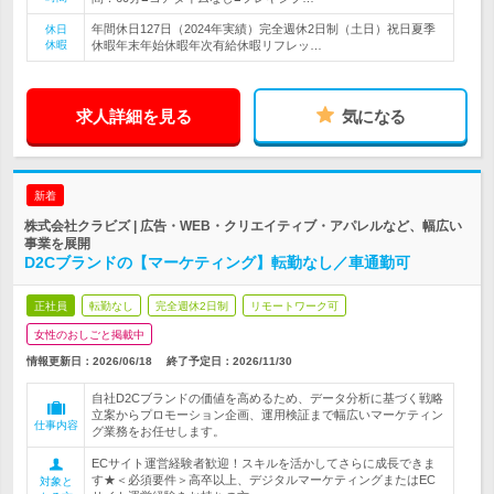
年間休日127日（2024年実績）完全週休2日制（土日）祝日夏季
休日
休暇
休暇年末年始休暇年次有給休暇リフレッ…
求人詳細を見る
気になる
新着
株式会社クラビズ | 広告・WEB・クリエイティブ・アパレルなど、幅広い
事業を展開
D2Cブランドの【マーケティング】転勤なし／車通勤可
正社員
転勤なし
完全週休2日制
リモートワーク可
女性のおしごと掲載中
情報更新日：2026/06/18
終了予定日：
2026/11/30
自社D2Cブランドの価値を高めるため、データ分析に基づく戦略
立案からプロモーション企画、運用検証まで幅広いマーケティン
仕事内容
グ業務をお任せします。
ECサイト運営経験者歓迎！スキルを活かしてさらに成長できま
す★＜必須要件＞高卒以上、デジタルマーケティングまたはEC
対象と