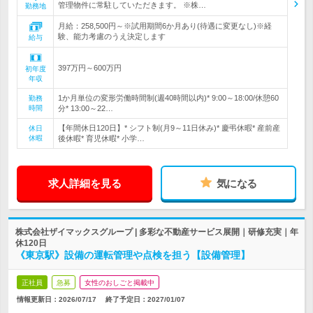
管理物件に常駐していただきます。 ※株…
勤務地
月給：258,500円～※試用期間6か月あり(待遇に変更なし)※経
験、能力考慮のうえ決定します
給与
397万円～600万円
初年度
年収
1か月単位の変形労働時間制(週40時間以内)* 9:00～18:00/休憩60
勤務
時間
分* 13:00～22…
【年間休日120日】* シフト制(月9～11日休み)* 慶弔休暇* 産前産
休日
休暇
後休暇* 育児休暇* 小学…
求人詳細を見る
気になる
株式会社ザイマックスグループ | 多彩な不動産サービス展開｜研修充実｜年
休120日
《東京駅》設備の運転管理や点検を担う【設備管理】
正社員
急募
女性のおしごと掲載中
情報更新日：2026/07/17
終了予定日：
2027/01/07