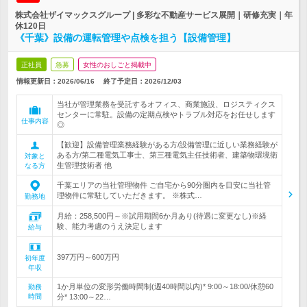
株式会社ザイマックスグループ | 多彩な不動産サービス展開｜研修充実｜年
休120日
《千葉》設備の運転管理や点検を担う【設備管理】
正社員
急募
女性のおしごと掲載中
情報更新日：2026/06/16
終了予定日：
2026/12/03
当社が管理業務を受託するオフィス、商業施設、ロジスティクス
センターに常駐。設備の定期点検やトラブル対応をお任せします
仕事内容
◎
【歓迎】設備管理業務経験がある方/設備管理に近しい業務経験が
ある方/第二種電気工事士、第三種電気主任技術者、建築物環境衛
対象と
生管理技術者 他
なる方
千葉エリアの当社管理物件 ご自宅から90分圏内を目安に当社管
理物件に常駐していただきます。 ※株式…
勤務地
月給：258,500円～※試用期間6か月あり(待遇に変更なし)※経
験、能力考慮のうえ決定します
給与
397万円～600万円
初年度
年収
1か月単位の変形労働時間制(週40時間以内)* 9:00～18:00/休憩60
勤務
時間
分* 13:00～22…