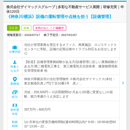
株式会社ザイマックスグループ | 多彩な不動産サービス展開｜研修充実｜年
休120日
《神奈川/横浜》設備の運転管理や点検を担う【設備管理】
正社員
急募
女性のおしごと掲載中
情報更新日：2026/07/17
終了予定日：
2027/01/07
当社が管理業務を受託するオフィス、商業施設、ロジスティクス
センターに常駐。設備の定期点検やトラブル対応をお任せします
仕事内容
◎
【歓迎】設備管理業務経験がある方/設備管理に近しい業務経験が
ある方/第二種電気工事士、第三種電気主任技術者、建築物環境衛
対象と
生管理技術者 他
なる方
神奈川県横浜市の当社管理物件 ※株式会社ザイマックス(本社：
東京都港区虎ノ門2丁目10番1号 虎ノ…
勤務地
月給：258,500円～※試用期間6か月あり(待遇に変更なし)※経
験、能力考慮のうえ決定します
給与
397万円～600万円
初年度
年収
1か月単位の変形労働時間制(週40時間以内)* 9:00～18:00/休憩60
勤務
時間
分* 13:00～22…