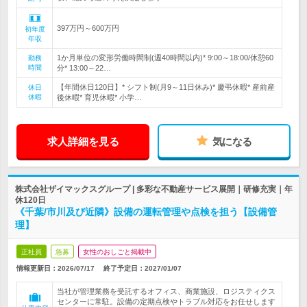
397万円～600万円
初年度
年収
1か月単位の変形労働時間制(週40時間以内)* 9:00～18:00/休憩60
勤務
時間
分* 13:00～22…
【年間休日120日】* シフト制(月9～11日休み)* 慶弔休暇* 産前産
休日
休暇
後休暇* 育児休暇* 小学…
求人詳細を見る
気になる
株式会社ザイマックスグループ | 多彩な不動産サービス展開｜研修充実｜年
休120日
《千葉/市川及び近隣》設備の運転管理や点検を担う【設備管
理】
正社員
急募
女性のおしごと掲載中
情報更新日：2026/07/17
終了予定日：
2027/01/07
当社が管理業務を受託するオフィス、商業施設、ロジスティクス
センターに常駐。設備の定期点検やトラブル対応をお任せします