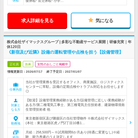
休暇
後休暇* 育児休暇* 小学…
求人詳細を見る
気になる
株式会社ザイマックスグループ | 多彩な不動産サービス展開｜研修充実｜年
休120日
《新宿及び近隣》設備の運転管理や点検を担う【設備管理】
正社員
急募
女性のおしごと掲載中
情報更新日：2026/07/17
終了予定日：
2027/01/07
当社が管理業務を受託するオフィス、商業施設、ロジスティクス
センターに常駐。設備の定期点検やトラブル対応をお任せします
仕事内容
◎
【歓迎】設備管理業務経験がある方/設備管理に近しい業務経験が
ある方/第二種電気工事士、第三種電気主任技術者、建築物環境衛
対象と
生管理技術者 他
なる方
東京都新宿区及び隣接区の当社管理物件 ※株式会社ザイマックス
(本社：東京都港区虎ノ門2丁目10番1…
勤務地
月給：258,500円～※試用期間6か月あり(待遇に変更なし)※経
験、能力考慮のうえ決定します
給与