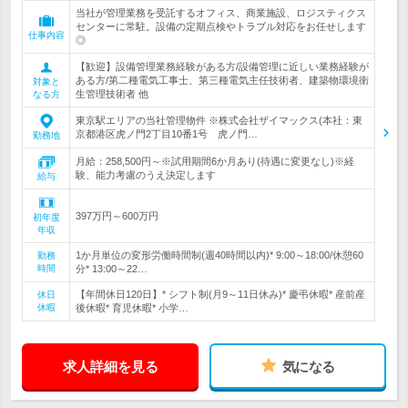
当社が管理業務を受託するオフィス、商業施設、ロジスティクス
センターに常駐。設備の定期点検やトラブル対応をお任せします
仕事内容
◎
【歓迎】設備管理業務経験がある方/設備管理に近しい業務経験が
ある方/第二種電気工事士、第三種電気主任技術者、建築物環境衛
対象と
生管理技術者 他
なる方
東京駅エリアの当社管理物件 ※株式会社ザイマックス(本社：東
京都港区虎ノ門2丁目10番1号 虎ノ門…
勤務地
月給：258,500円～※試用期間6か月あり(待遇に変更なし)※経
験、能力考慮のうえ決定します
給与
397万円～600万円
初年度
年収
1か月単位の変形労働時間制(週40時間以内)* 9:00～18:00/休憩60
勤務
時間
分* 13:00～22…
【年間休日120日】* シフト制(月9～11日休み)* 慶弔休暇* 産前産
休日
休暇
後休暇* 育児休暇* 小学…
求人詳細を見る
気になる