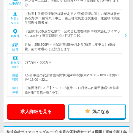
センターに常駐。設備の定期点検やトラブル対応をお任せします
仕事内容
◎
【歓迎】設備管理業務経験がある方/設備管理に近しい業務経験が
ある方/第二種電気工事士、第三種電気主任技術者、建築物環境衛
対象と
生管理技術者 他
なる方
千葉県浦安市及び近隣市・区の当社管理物件 ※株式会社ザイマッ
クス(本社：東京都港区虎ノ門2丁目10…
勤務地
月給：258,500円～※試用期間6か月あり(待遇に変更なし)※経
験、能力考慮のうえ決定します
給与
397万円～600万円
初年度
年収
1か月単位の変形労働時間制(週40時間以内)* 9:00～18:00/休憩60
勤務
時間
分* 13:00～22…
【年間休日120日】* シフト制(月9～11日休み)* 慶弔休暇* 産前産
休日
休暇
後休暇* 育児休暇* 小学…
求人詳細を見る
気になる
株式会社ザイマックスグループ | 多彩な不動産サービス展開｜研修充実｜年