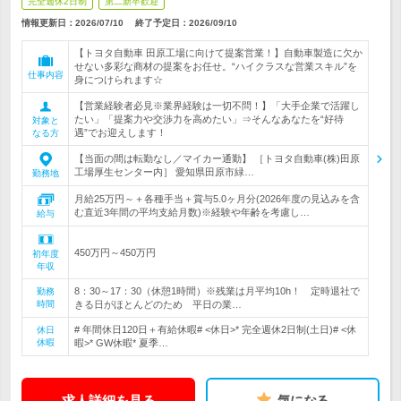
完全週休2日制
第二新卒歓迎
情報更新日：2026/07/10
終了予定日：
2026/09/10
【トヨタ自動車 田原工場に向けて提案営業！】自動車製造に欠か
せない多彩な商材の提案をお任せ。“ハイクラスな営業スキル”を
仕事内容
身につけられます☆
【営業経験者必見※業界経験は一切不問！】「大手企業で活躍し
たい」「提案力や交渉力を高めたい」⇒そんなあなたを“好待
対象と
遇”でお迎えします！
なる方
【当面の間は転勤なし／マイカー通勤】 ［トヨタ自動車(株)田原
工場厚生センター内］ 愛知県田原市緑…
勤務地
月給25万円～＋各種手当＋賞与5.0ヶ月分(2026年度の見込みを含
む直近3年間の平均支給月数)※経験や年齢を考慮し…
給与
450万円～450万円
初年度
年収
8：30～17：30（休憩1時間）※残業は月平均10h！ 定時退社で
勤務
時間
きる日がほとんどのため 平日の業…
# 年間休日120日＋有給休暇# <休日>* 完全週休2日制(土日)# <休
休日
休暇
暇>* GW休暇* 夏季…
求人詳細を見る
気になる