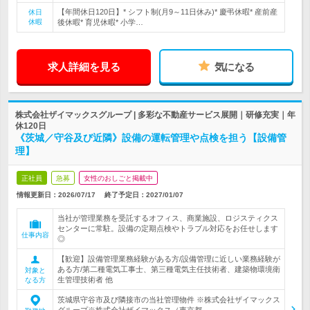
【年間休日120日】* シフト制(月9～11日休み)* 慶弔休暇* 産前産
休日
休暇
後休暇* 育児休暇* 小学…
求人詳細を見る
気になる
株式会社ザイマックスグループ | 多彩な不動産サービス展開｜研修充実｜年
休120日
《茨城／守谷及び近隣》設備の運転管理や点検を担う【設備管
理】
正社員
急募
女性のおしごと掲載中
情報更新日：2026/07/17
終了予定日：
2027/01/07
当社が管理業務を受託するオフィス、商業施設、ロジスティクス
センターに常駐。設備の定期点検やトラブル対応をお任せします
仕事内容
◎
【歓迎】設備管理業務経験がある方/設備管理に近しい業務経験が
ある方/第二種電気工事士、第三種電気主任技術者、建築物環境衛
対象と
生管理技術者 他
なる方
茨城県守谷市及び隣接市の当社管理物件 ※株式会社ザイマックス