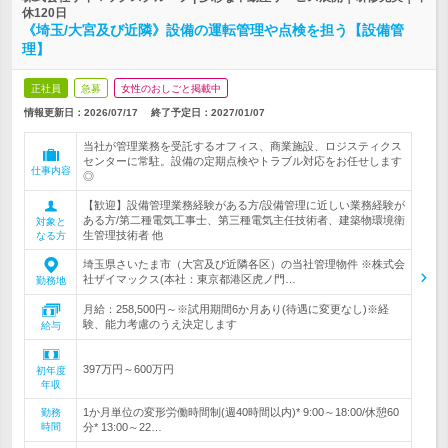
休120日
《埼玉/大宮及び近隣》設備の運転管理や点検を担う【設備管
理】
正社員
急募
女性のおしごと掲載中
情報更新日：2026/07/17
終了予定日：
2027/01/07
当社が管理業務を受託するオフィス、商業施設、ロジスティクス
センターに常駐。設備の定期点検やトラブル対応をお任せします
仕事内容
◎
【歓迎】設備管理業務経験がある方/設備管理に近しい業務経験が
ある方/第二種電気工事士、第三種電気主任技術者、建築物環境衛
対象と
生管理技術者 他
なる方
埼玉県さいたま市（大宮及び近隣各区）の当社管理物件 ※株式会
社ザイマックス(本社：東京都港区虎ノ門…
勤務地
月給：258,500円～※試用期間6か月あり(待遇に変更なし)※経
験、能力考慮のうえ決定します
給与
397万円～600万円
初年度
年収
1か月単位の変形労働時間制(週40時間以内)* 9:00～18:00/休憩60
勤務
時間
分* 13:00～22…