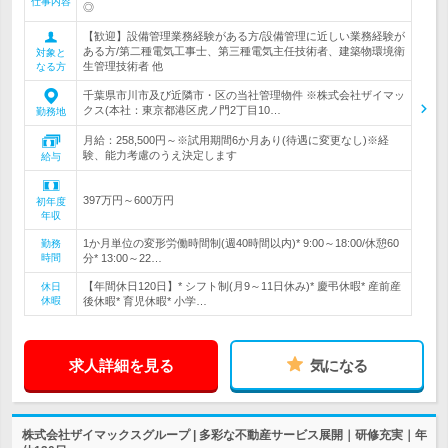
仕事内容
◎
【歓迎】設備管理業務経験がある方/設備管理に近しい業務経験が
ある方/第二種電気工事士、第三種電気主任技術者、建築物環境衛
対象と
生管理技術者 他
なる方
千葉県市川市及び近隣市・区の当社管理物件 ※株式会社ザイマッ
クス(本社：東京都港区虎ノ門2丁目10…
勤務地
月給：258,500円～※試用期間6か月あり(待遇に変更なし)※経
験、能力考慮のうえ決定します
給与
397万円～600万円
初年度
年収
1か月単位の変形労働時間制(週40時間以内)* 9:00～18:00/休憩60
勤務
時間
分* 13:00～22…
【年間休日120日】* シフト制(月9～11日休み)* 慶弔休暇* 産前産
休日
休暇
後休暇* 育児休暇* 小学…
求人詳細を見る
気になる
株式会社ザイマックスグループ | 多彩な不動産サービス展開｜研修充実｜年