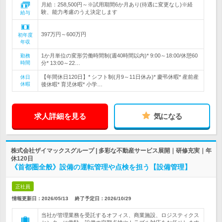
月給：258,500円～※試用期間6か月あり(待遇に変更なし)※経
験、能力考慮のうえ決定します
給与
397万円～600万円
初年度
年収
1か月単位の変形労働時間制(週40時間以内)* 9:00～18:00/休憩60
勤務
時間
分* 13:00～22…
【年間休日120日】* シフト制(月9～11日休み)* 慶弔休暇* 産前産
休日
休暇
後休暇* 育児休暇* 小学…
求人詳細を見る
気になる
株式会社ザイマックスグループ | 多彩な不動産サービス展開｜研修充実｜年
休120日
《首都圏全般》設備の運転管理や点検を担う【設備管理】
正社員
情報更新日：2026/05/13
終了予定日：
2026/10/29
当社が管理業務を受託するオフィス、商業施設、ロジスティクス