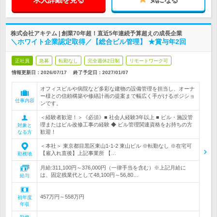
株式会社アキテム | 創業70年超！直近5年連続予算超えの成長企業
＼ホワイト企業認定取得／【総合ビル管理】 ★賞与年2回
正社員
急募
転勤なし
完全週休2日制
リモートワーク可
情報更新日：2026/07/17
終了予定日：
2027/01/07
オフィスビルや病院など多彩な建物の設備管理を担当し、オーナ
ー様との信頼構築や修繕計画の提案まで幅広く手がけるポジショ
仕事内容
ンです。
＜経験者歓迎！＞《必須》■ 社会人経験3年以上 ■ ビル・施設管
理またはビル改修工事の経験 ◆ ビル管理関連資格をお持ちの方
対象と
歓迎！
なる方
＜本社＞ 東京都目黒区東山1-1-2 東山ビル ※転勤なし ※在宅可
【雇入れ直後】上記事業所 【…
勤務地
月給:311,100円～376,000円（一律手当を含む）※上記月給に
は、固定残業代として48,100円～56,80…
給与
457万円～558万円
初年度
年収