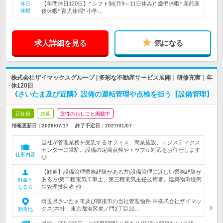
【年間休日120日】* シフト制(月9～11日休み)* 慶弔休暇* 産前産
休日
休暇
後休暇* 育児休暇* 小学…
求人詳細を見る
気になる
株式会社ザイマックスグループ | 多彩な不動産サービス展開｜研修充実｜年
休120日
《さいたま及び近隣》設備の運転管理や点検を担う【設備管理】
正社員
急募
女性のおしごと掲載中
情報更新日：2026/07/17
終了予定日：
2027/01/07
当社が管理業務を受託するオフィス、商業施設、ロジスティクス
センターに常駐。設備の定期点検やトラブル対応をお任せします
仕事内容
◎
【歓迎】設備管理業務経験がある方/設備管理に近しい業務経験が
ある方/第二種電気工事士、第三種電気主任技術者、建築物環境衛
対象と
生管理技術者 他
なる方
埼玉県さいたま市及び隣接市の当社管理物件 ※株式会社ザイマッ
クス(本社：東京都港区虎ノ門2丁目10…
勤務地