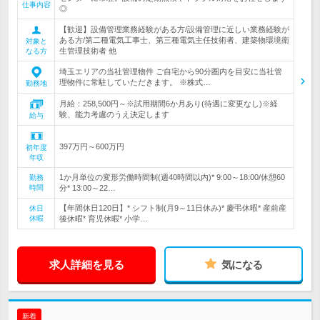
仕事内容
◎
【歓迎】設備管理業務経験がある方/設備管理に近しい業務経験が
ある方/第二種電気工事士、第三種電気主任技術者、建築物環境衛
対象と
生管理技術者 他
なる方
埼玉エリアの当社管理物件 ご自宅から90分圏内を目安に当社管
理物件に常駐していただきます。 ※株式…
勤務地
月給：258,500円～※試用期間6か月あり(待遇に変更なし)※経
験、能力考慮のうえ決定します
給与
397万円～600万円
初年度
年収
1か月単位の変形労働時間制(週40時間以内)* 9:00～18:00/休憩60
勤務
時間
分* 13:00～22…
【年間休日120日】* シフト制(月9～11日休み)* 慶弔休暇* 産前産
休日
休暇
後休暇* 育児休暇* 小学…
求人詳細を見る
気になる
新着