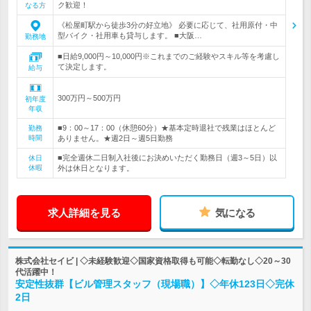
ク歓迎！
なる方
《松屋町駅から徒歩3分の好立地》 必要に応じて、社用原付・中
型バイク・社用車も貸与します。 ■大阪…
勤務地
■日給9,000円～10,000円※これまでのご経験やスキル等を考慮し
て決定します。
給与
300万円～500万円
初年度
年収
■9：00～17：00（休憩60分）★基本定時退社で残業はほとんど
勤務
時間
ありません。★週2日～週5日勤務
■完全週休二日制入社後にお決めいただく勤務日（週3～5日）以
休日
休暇
外は休日となります。
求人詳細を見る
気になる
株式会社セイビ | ◇未経験歓迎◇国家資格取得も可能◇転勤なし◇20～30
代活躍中！
安定性抜群【ビル管理スタッフ（現場職）】◇年休123日◇完休
2日