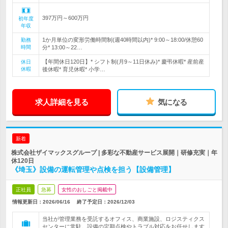
397万円～600万円
初年度
年収
1か月単位の変形労働時間制(週40時間以内)* 9:00～18:00/休憩60
勤務
時間
分* 13:00～22…
【年間休日120日】* シフト制(月9～11日休み)* 慶弔休暇* 産前産
休日
休暇
後休暇* 育児休暇* 小学…
求人詳細を見る
気になる
新着
株式会社ザイマックスグループ | 多彩な不動産サービス展開｜研修充実｜年
休120日
《埼玉》設備の運転管理や点検を担う【設備管理】
正社員
急募
女性のおしごと掲載中
情報更新日：2026/06/16
終了予定日：
2026/12/03
当社が管理業務を受託するオフィス、商業施設、ロジスティクス
センターに常駐。設備の定期点検やトラブル対応をお任せします