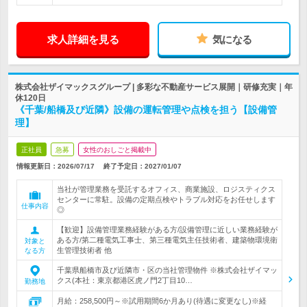
求人詳細を見る
気になる
株式会社ザイマックスグループ | 多彩な不動産サービス展開｜研修充実｜年
休120日
《千葉/船橋及び近隣》設備の運転管理や点検を担う【設備管
理】
正社員
急募
女性のおしごと掲載中
情報更新日：2026/07/17
終了予定日：
2027/01/07
当社が管理業務を受託するオフィス、商業施設、ロジスティクス
センターに常駐。設備の定期点検やトラブル対応をお任せします
仕事内容
◎
【歓迎】設備管理業務経験がある方/設備管理に近しい業務経験が
ある方/第二種電気工事士、第三種電気主任技術者、建築物環境衛
対象と
生管理技術者 他
なる方
千葉県船橋市及び近隣市・区の当社管理物件 ※株式会社ザイマッ
クス(本社：東京都港区虎ノ門2丁目10…
勤務地
月給：258,500円～※試用期間6か月あり(待遇に変更なし)※経