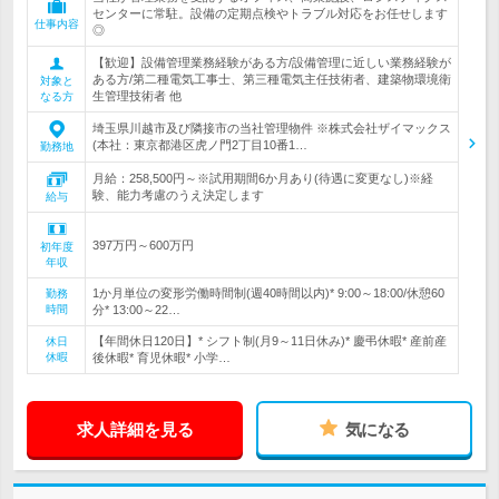
センターに常駐。設備の定期点検やトラブル対応をお任せします
仕事内容
◎
【歓迎】設備管理業務経験がある方/設備管理に近しい業務経験が
ある方/第二種電気工事士、第三種電気主任技術者、建築物環境衛
対象と
生管理技術者 他
なる方
埼玉県川越市及び隣接市の当社管理物件 ※株式会社ザイマックス
(本社：東京都港区虎ノ門2丁目10番1…
勤務地
月給：258,500円～※試用期間6か月あり(待遇に変更なし)※経
験、能力考慮のうえ決定します
給与
397万円～600万円
初年度
年収
1か月単位の変形労働時間制(週40時間以内)* 9:00～18:00/休憩60
勤務
時間
分* 13:00～22…
【年間休日120日】* シフト制(月9～11日休み)* 慶弔休暇* 産前産
休日
休暇
後休暇* 育児休暇* 小学…
求人詳細を見る
気になる