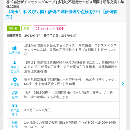
株式会社ザイマックスグループ | 多彩な不動産サービス展開｜研修充実｜年
休120日
《埼玉/川口及び近隣》設備の運転管理や点検を担う【設備管
理】
正社員
急募
女性のおしごと掲載中
情報更新日：2026/07/17
終了予定日：
2027/01/07
当社が管理業務を受託するオフィス、商業施設、ロジスティクス
センターに常駐。設備の定期点検やトラブル対応をお任せします
仕事内容
◎
【歓迎】設備管理業務経験がある方/設備管理に近しい業務経験が
ある方/第二種電気工事士、第三種電気主任技術者、建築物環境衛
対象と
生管理技術者 他
なる方
埼玉県川口市及び隣接市の当社管理物件 ※株式会社ザイマックス
(本社：東京都港区虎ノ門2丁目10番1…
勤務地
月給：258,500円～※試用期間6か月あり(待遇に変更なし)※経
験、能力考慮のうえ決定します
給与
397万円～600万円
初年度
年収
1か月単位の変形労働時間制(週40時間以内)* 9:00～18:00/休憩60
勤務
時間
分* 13:00～22…