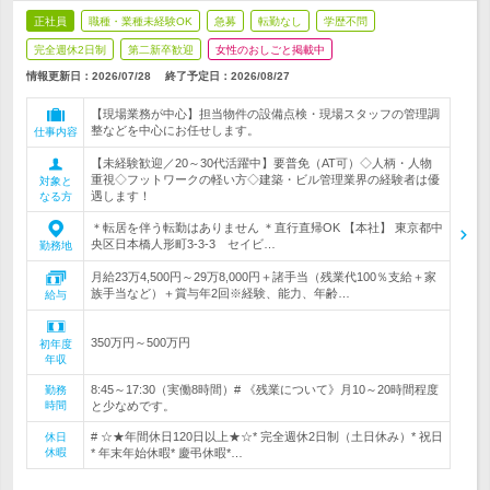
正社員
職種・業種未経験OK
急募
転勤なし
学歴不問
完全週休2日制
第二新卒歓迎
女性のおしごと掲載中
情報更新日：2026/07/28
終了予定日：
2026/08/27
【現場業務が中心】担当物件の設備点検・現場スタッフの管理調
整などを中心にお任せします。
仕事内容
【未経験歓迎／20～30代活躍中】要普免（AT可）◇人柄・人物
重視◇フットワークの軽い方◇建築・ビル管理業界の経験者は優
対象と
遇します！
なる方
＊転居を伴う転勤はありません ＊直行直帰OK 【本社】 東京都中
央区日本橋人形町3-3-3 セイビ…
勤務地
月給23万4,500円～29万8,000円＋諸手当（残業代100％支給＋家
族手当など）＋賞与年2回※経験、能力、年齢…
給与
350万円～500万円
初年度
年収
8:45～17:30（実働8時間）# 《残業について》月10～20時間程度
勤務
時間
と少なめです。
# ☆★年間休日120日以上★☆* 完全週休2日制（土日休み）* 祝日
休日
休暇
* 年末年始休暇* 慶弔休暇*…