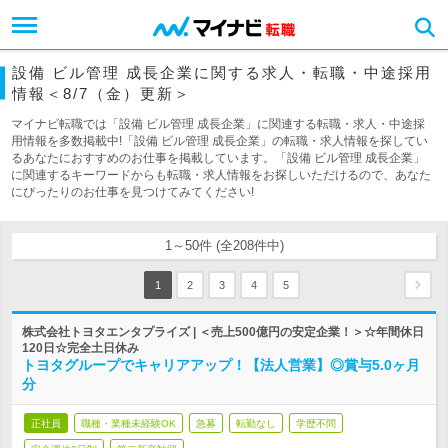
設備 ビル管理 成長企業に関する求人・転職・中途採用
情報＜8/7（金）更新＞
マイナビ転職では「設備 ビル管理 成長企業」に関連する転職・求人・中途採
用情報を多数掲載中!「設備 ビル管理 成長企業」の転職・求人情報を探してい
るあなたにおすすめのお仕事を掲載しています。「設備 ビル管理 成長企業」
に関連するキーワードからも転職・求人情報をお探しいただけるので、あなた
にぴったりのお仕事を見つけてみてください!
1～50件 (全208件中)
1
2
3
4
5
株式会社トヨタエンタプライズ | ＜売上500億円の安定企業！＞☆年間休日
120日☆完全土日休み
トヨタグループでキャリアアップ！【法人営業】◎賞与5.0ヶ月
分
正社員
職種・業種未経験OK
急募
転勤なし
学歴不問