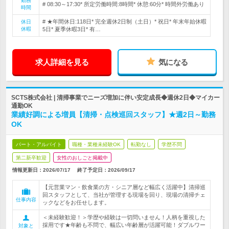
勤務
# 08:30～17:30* 所定労働時間:8時間* 休憩:60分* 時間外労働あり
時間
# ★年間休日:118日* 完全週休2日制（土日）* 祝日* 年末年始休暇
休日
休暇
5日* 夏季休暇3日* 有…
求人詳細を見る
気になる
SCTS株式会社 | 清掃事業でニーズ増加に伴い安定成長◆週休2日◆マイカー
通勤OK
業績好調による増員【清掃・点検巡回スタッフ】★週2日～勤務
OK
パート・アルバイト
職種・業種未経験OK
転勤なし
学歴不問
第二新卒歓迎
女性のおしごと掲載中
情報更新日：2026/07/17
終了予定日：
2026/09/17
【元営業マン・飲食業の方・シニア層など幅広く活躍中】清掃巡
回スタッフとして、当社が管理する現場を回り、現場の清掃チェ
仕事内容
ックなどをお任せします。
＜未経験歓迎！＞学歴や経験は一切問いません！人柄を重視した
採用です★年齢も不問で、幅広い年齢層が活躍可能！ダブルワー
対象と