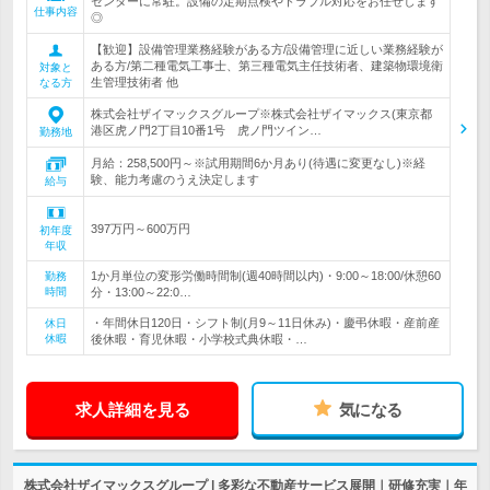
センターに常駐。設備の定期点検やトラブル対応をお任せします
仕事内容
◎
【歓迎】設備管理業務経験がある方/設備管理に近しい業務経験が
ある方/第二種電気工事士、第三種電気主任技術者、建築物環境衛
対象と
生管理技術者 他
なる方
株式会社ザイマックスグループ※株式会社ザイマックス(東京都
港区虎ノ門2丁目10番1号 虎ノ門ツイン…
勤務地
月給：258,500円～※試用期間6か月あり(待遇に変更なし)※経
験、能力考慮のうえ決定します
給与
397万円～600万円
初年度
年収
1か月単位の変形労働時間制(週40時間以内)・9:00～18:00/休憩60
勤務
時間
分・13:00～22:0…
・年間休日120日・シフト制(月9～11日休み)・慶弔休暇・産前産
休日
休暇
後休暇・育児休暇・小学校式典休暇・…
求人詳細を見る
気になる
株式会社ザイマックスグループ | 多彩な不動産サービス展開｜研修充実｜年