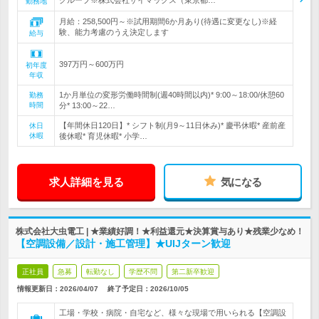
グループ※株式会社ザイマックス（東京都…
勤務地
月給：258,500円～※試用期間6か月あり(待遇に変更なし)※経
験、能力考慮のうえ決定します
給与
397万円～600万円
初年度
年収
1か月単位の変形労働時間制(週40時間以内)* 9:00～18:00/休憩60
勤務
時間
分* 13:00～22…
【年間休日120日】* シフト制(月9～11日休み)* 慶弔休暇* 産前産
休日
休暇
後休暇* 育児休暇* 小学…
求人詳細を見る
気になる
株式会社大虫電工 | ★業績好調！★利益還元★決算賞与あり★残業少なめ！
【空調設備／設計・施工管理】★UIJターン歓迎
正社員
急募
転勤なし
学歴不問
第二新卒歓迎
情報更新日：2026/04/07
終了予定日：
2026/10/05
工場・学校・病院・自宅など、様々な現場で用いられる【空調設