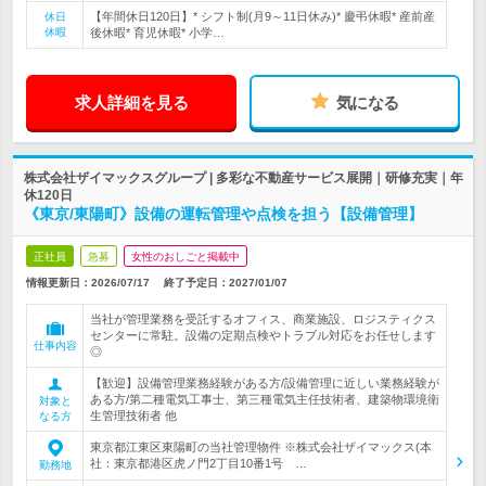
【年間休日120日】* シフト制(月9～11日休み)* 慶弔休暇* 産前産
休日
休暇
後休暇* 育児休暇* 小学…
求人詳細を見る
気になる
株式会社ザイマックスグループ | 多彩な不動産サービス展開｜研修充実｜年
休120日
《東京/東陽町》設備の運転管理や点検を担う【設備管理】
正社員
急募
女性のおしごと掲載中
情報更新日：2026/07/17
終了予定日：
2027/01/07
当社が管理業務を受託するオフィス、商業施設、ロジスティクス
センターに常駐。設備の定期点検やトラブル対応をお任せします
仕事内容
◎
【歓迎】設備管理業務経験がある方/設備管理に近しい業務経験が
ある方/第二種電気工事士、第三種電気主任技術者、建築物環境衛
対象と
生管理技術者 他
なる方
東京都江東区東陽町の当社管理物件 ※株式会社ザイマックス(本
社：東京都港区虎ノ門2丁目10番1号 …
勤務地