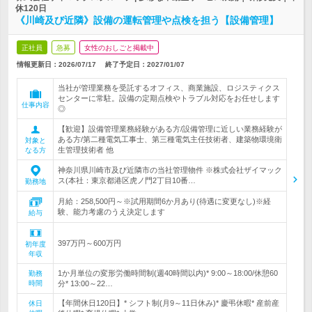
休120日
《川崎及び近隣》設備の運転管理や点検を担う【設備管理】
正社員
急募
女性のおしごと掲載中
情報更新日：2026/07/17
終了予定日：
2027/01/07
当社が管理業務を受託するオフィス、商業施設、ロジスティクス
センターに常駐。設備の定期点検やトラブル対応をお任せします
仕事内容
◎
【歓迎】設備管理業務経験がある方/設備管理に近しい業務経験が
ある方/第二種電気工事士、第三種電気主任技術者、建築物環境衛
対象と
生管理技術者 他
なる方
神奈川県川崎市及び近隣市の当社管理物件 ※株式会社ザイマック
ス(本社：東京都港区虎ノ門2丁目10番…
勤務地
月給：258,500円～※試用期間6か月あり(待遇に変更なし)※経
験、能力考慮のうえ決定します
給与
397万円～600万円
初年度
年収
1か月単位の変形労働時間制(週40時間以内)* 9:00～18:00/休憩60
勤務
時間
分* 13:00～22…
【年間休日120日】* シフト制(月9～11日休み)* 慶弔休暇* 産前産
休日