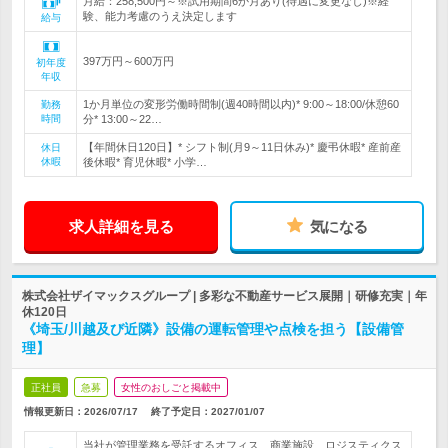
月給：258,500円～※試用期間6か月あり(待遇に変更なし)※経
験、能力考慮のうえ決定します
給与
397万円～600万円
初年度
年収
1か月単位の変形労働時間制(週40時間以内)* 9:00～18:00/休憩60
勤務
時間
分* 13:00～22…
【年間休日120日】* シフト制(月9～11日休み)* 慶弔休暇* 産前産
休日
休暇
後休暇* 育児休暇* 小学…
求人詳細を見る
気になる
株式会社ザイマックスグループ | 多彩な不動産サービス展開｜研修充実｜年
休120日
《埼玉/川越及び近隣》設備の運転管理や点検を担う【設備管
理】
正社員
急募
女性のおしごと掲載中
情報更新日：2026/07/17
終了予定日：
2027/01/07
当社が管理業務を受託するオフィス、商業施設、ロジスティクス