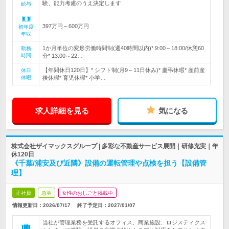
験、能力考慮のうえ決定します
給与
397万円～600万円
初年度
年収
1か月単位の変形労働時間制(週40時間以内)* 9:00～18:00/休憩60
勤務
時間
分* 13:00～22…
【年間休日120日】* シフト制(月9～11日休み)* 慶弔休暇* 産前産
休日
休暇
後休暇* 育児休暇* 小学…
求人詳細を見る
気になる
株式会社ザイマックスグループ | 多彩な不動産サービス展開｜研修充実｜年
休120日
《千葉/浦安及び近隣》設備の運転管理や点検を担う【設備管
理】
正社員
急募
女性のおしごと掲載中
情報更新日：2026/07/17
終了予定日：
2027/01/07
当社が管理業務を受託するオフィス、商業施設、ロジスティクス