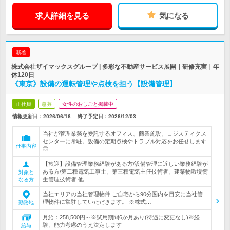
求人詳細を見る
気になる
新着
株式会社ザイマックスグループ | 多彩な不動産サービス展開｜研修充実｜年
休120日
《東京》設備の運転管理や点検を担う【設備管理】
正社員
急募
女性のおしごと掲載中
情報更新日：2026/06/16
終了予定日：
2026/12/03
当社が管理業務を受託するオフィス、商業施設、ロジスティクス
センターに常駐。設備の定期点検やトラブル対応をお任せします
仕事内容
◎
【歓迎】設備管理業務経験がある方/設備管理に近しい業務経験が
ある方/第二種電気工事士、第三種電気主任技術者、建築物環境衛
対象と
生管理技術者 他
なる方
当社エリアの当社管理物件 ご自宅から90分圏内を目安に当社管
理物件に常駐していただきます。 ※株式…
勤務地
月給：258,500円～※試用期間6か月あり(待遇に変更なし)※経
験、能力考慮のうえ決定します
給与