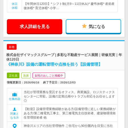
【年間休日120日】* シフト制(月9～11日休み)* 慶弔休暇* 産前産
休日
休暇
後休暇* 育児休暇* 小学…
求人詳細を見る
気になる
新着
株式会社ザイマックスグループ | 多彩な不動産サービス展開｜研修充実｜年
休120日
《神奈川》設備の運転管理や点検を担う【設備管理】
正社員
急募
女性のおしごと掲載中
情報更新日：2026/06/16
終了予定日：
2026/12/03
当社が管理業務を受託するオフィス、商業施設、ロジスティクス
センターに常駐。設備の定期点検やトラブル対応をお任せします
仕事内容
◎
【歓迎】設備管理業務経験がある方/設備管理に近しい業務経験が
ある方/第二種電気工事士、第三種電気主任技術者、建築物環境衛
対象と
生管理技術者 他
なる方
神奈川エリアの当社管理物件 ご自宅から90分圏内を目安に当社