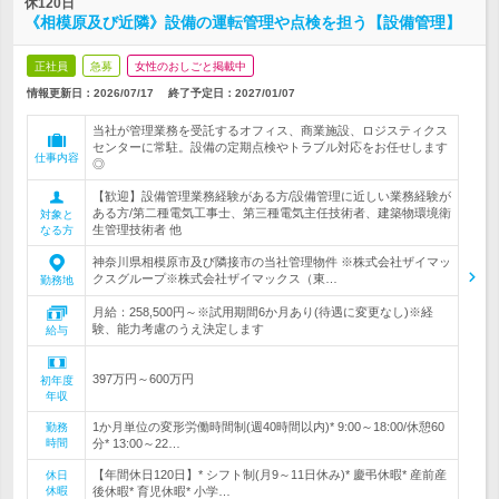
休120日
《相模原及び近隣》設備の運転管理や点検を担う【設備管理】
正社員
急募
女性のおしごと掲載中
情報更新日：2026/07/17
終了予定日：
2027/01/07
当社が管理業務を受託するオフィス、商業施設、ロジスティクス
センターに常駐。設備の定期点検やトラブル対応をお任せします
仕事内容
◎
【歓迎】設備管理業務経験がある方/設備管理に近しい業務経験が
ある方/第二種電気工事士、第三種電気主任技術者、建築物環境衛
対象と
生管理技術者 他
なる方
神奈川県相模原市及び隣接市の当社管理物件 ※株式会社ザイマッ
クスグループ※株式会社ザイマックス（東…
勤務地
月給：258,500円～※試用期間6か月あり(待遇に変更なし)※経
験、能力考慮のうえ決定します
給与
397万円～600万円
初年度
年収
1か月単位の変形労働時間制(週40時間以内)* 9:00～18:00/休憩60
勤務
時間
分* 13:00～22…
【年間休日120日】* シフト制(月9～11日休み)* 慶弔休暇* 産前産
休日
休暇
後休暇* 育児休暇* 小学…