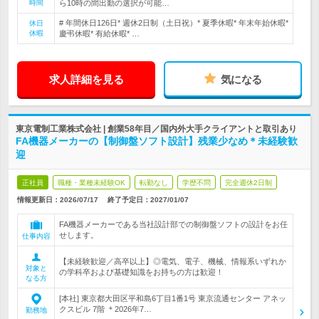
時間
ら10時の間出勤の選択が可能…
# 年間休日126日* 週休2日制（土日祝）* 夏季休暇* 年末年始休暇*
休日
休暇
慶弔休暇* 有給休暇* …
求人詳細を見る
気になる
東京電制工業株式会社 | 創業58年目／国内外大手クライアントと取引あり
FA機器メーカーの【制御盤ソフト設計】残業少なめ＊未経験歓
迎
正社員
職種・業種未経験OK
転勤なし
学歴不問
完全週休2日制
情報更新日：2026/07/17
終了予定日：
2027/01/07
FA機器メーカーである当社設計部での制御盤ソフトの設計をお任
せします。
仕事内容
【未経験歓迎／高卒以上】◎電気、電子、機械、情報系いずれか
対象と
の学科卒および基礎知識をお持ちの方は歓迎！
なる方
[本社] 東京都大田区平和島6丁目1番1号 東京流通センター アネッ
クスビル 7階 ＊2026年7…
勤務地