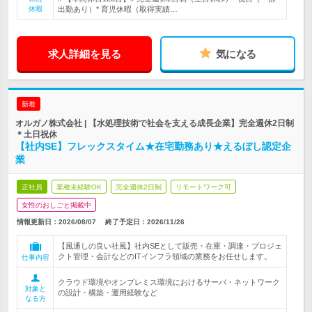
休暇
出勤あり）* 育児休暇（取得実績…
求人詳細を見る
気になる
新着
オルガノ株式会社 | 【水処理技術で社会を支える成長企業】完全週休2日制
＊土日祝休
【社内SE】フレックスタイム★在宅勤務あり★えるぼし認定企
業
正社員
業種未経験OK
完全週休2日制
リモートワーク可
女性のおしごと掲載中
情報更新日：2026/08/07
終了予定日：
2026/11/26
【風通しの良い社風】社内SEとして販売・在庫・調達・プロジェ
クト管理・会計などのITインフラ領域の業務をお任せします。
仕事内容
クラウド環境やオンプレミス環境におけるサーバ・ネットワーク
対象と
の設計・構築・運用経験など
なる方