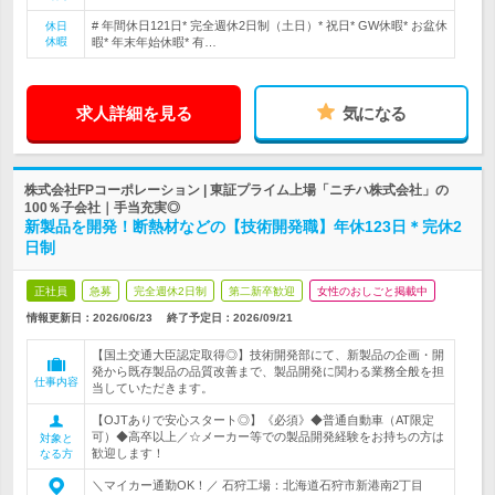
# 年間休日121日* 完全週休2日制（土日）* 祝日* GW休暇* お盆休
休日
休暇
暇* 年末年始休暇* 有…
求人詳細を見る
気になる
株式会社FPコーポレーション | 東証プライム上場「ニチハ株式会社」の
100％子会社｜手当充実◎
新製品を開発！断熱材などの【技術開発職】年休123日＊完休2
日制
正社員
急募
完全週休2日制
第二新卒歓迎
女性のおしごと掲載中
情報更新日：2026/06/23
終了予定日：
2026/09/21
【国土交通大臣認定取得◎】技術開発部にて、新製品の企画・開
発から既存製品の品質改善まで、製品開発に関わる業務全般を担
仕事内容
当していただきます。
【OJTありで安心スタート◎】《必須》◆普通自動車（AT限定
可）◆高卒以上／☆メーカー等での製品開発経験をお持ちの方は
対象と
歓迎します！
なる方
＼マイカー通勤OK！／ 石狩工場：北海道石狩市新港南2丁目