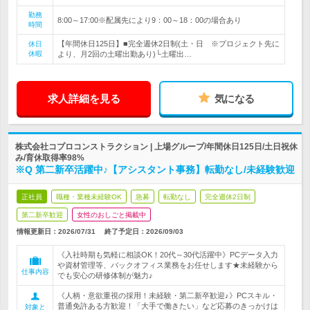
勤務
8:00～17:00※配属先により9：00～18：00の場合あり
時間
【年間休日125日】■完全週休2日制(土・日 ※プロジェクト先に
休日
休暇
より、月2回の土曜出勤あり)└土曜出…
求人詳細を見る
気になる
株式会社コプロコンストラクション | 上場グループ/年間休日125日/土日祝休
み/育休取得率98%
※Q 第二新卒活躍中♪【アシスタント事務】転勤なし/未経験歓迎
正社員
職種・業種未経験OK
急募
転勤なし
完全週休2日制
第二新卒歓迎
女性のおしごと掲載中
情報更新日：2026/07/31
終了予定日：
2026/09/03
《入社時期も気軽に相談OK！20代～30代活躍中》PCデータ入力
や資材管理等、バックオフィス業務をお任せします★未経験から
仕事内容
でも安心の研修体制が魅力♪
《人柄・意欲重視の採用！未経験・第二新卒歓迎♪》PCスキル・
普通免許ある方歓迎！「大手で働きたい」など応募のきっかけは
対象と