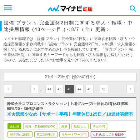
設備 プラント 完全週休2日制に関する求人・転職・中
途採用情報 (43ページ目 )＜8/7（金）更新＞
マイナビ転職では「設備 プラント 完全週休2日制」に関連する転職・求人・中
途採用情報を多数掲載中!「設備 プラント 完全週休2日制」の転職・求人情報を
探しているあなたにおすすめのお仕事を掲載しています。「設備 プラント 完
全週休2日制」に関連するキーワードからも転職・求人情報をお探しいただけ
るので、あなたにぴったりのお仕事を見つけてみてください!
2101～2150件 (全2541件中)
…
…
1
41
42
43
44
45
51
株式会社コプロコンストラクション | 上場グループ/土日休み/育休取得率
98%/20～30代活躍中
※★残業少なめ【サポート事務】年間休日125日／10連休実績有
正社員
職種・業種未経験OK
急募
転勤なし
学歴不問
完全週休2日制
第二新卒歓迎
リモートワーク可
女性のおしごと掲載中