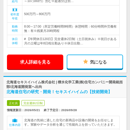
～107,000円）含む※超過分は別…
給与
500万円～800万円
初年度
年収
8:00～17:00（所定労働時間8時間）休憩時間：60分時間外労働有
勤務
時間
無：有※残業月20時間程
# 【年間休日120日】完全週休2日制（土日祝休み）※祝日がある
休日
休暇
月の土曜は年8日程出勤あり※休日出勤…
求人詳細を見る
気になる
北海道セキスイハイム株式会社 | 積水化学工業(株)住宅カンパニー開発統括
部/北海道開発室へ出向
北海道住宅の研究・開発！セキスイハイムの【技術開発】
正社員
完全週休2日制
情報更新日：2026/05/21
終了予定日：
2026/09/28
北海道の気候に適した住宅の新商品や設備の開発をお任せしま
す。実験やデータ分析を通じて性能向上を担っていただきます。
仕事内容