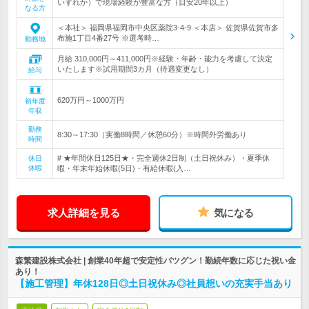
いずれか）で現場経験が豊富な方（目安20年以上）
なる方
＜本社＞ 福岡県福岡市中央区薬院3-4-9 ＜本店＞ 佐賀県佐賀市多
布施1丁目4番27号 ※選考時…
勤務地
月給 310,000円～411,000円※経験・年齢・能力を考慮して決定
いたします※試用期間3カ月（待遇変更なし）
給与
620万円～1000万円
初年度
年収
勤務
8:30～17:30（実働8時間／休憩60分）※時間外労働あり
時間
# ★年間休日125日★・完全週休2日制（土日祝休み）・夏季休
休日
休暇
暇・年末年始休暇(5日)・有給休暇(入…
求人詳細を見る
気になる
森繁建設株式会社 | 創業40年超で安定性バツグン！勤続年数に応じた祝い金
あり！
【施工管理】年休128日◎土日祝休み◎社員想いの充実手当あり