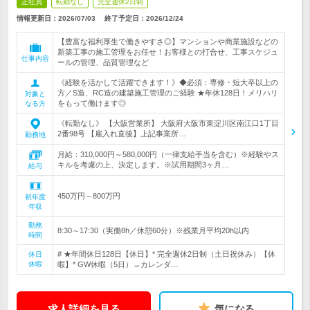
正社員
転勤なし
完全週休2日制
情報更新日：2026/07/03
終了予定日：
2026/12/24
【豊富な福利厚生で働きやすさ◎】マンションや商業施設などの
新築工事の施工管理をお任せ！お客様との打合せ、工事スケジュ
仕事内容
ールの管理、品質管理など
《経験を活かして活躍できます！》◆必須：専修・短大卒以上の
方／S造、RC造の建築施工管理のご経験 ★年休128日！メリハリ
対象と
をもって働けます◎
なる方
《転勤なし》 【大阪営業所】 大阪府大阪市東淀川区南江口1丁目
2番98号 【雇入れ直後】上記事業所…
勤務地
月給：310,000円～580,000円（一律支給手当を含む）※経験やス
キルを考慮の上、決定します。※試用期間3ヶ月…
給与
450万円～800万円
初年度
年収
勤務
8:30～17:30（実働8h／休憩60分）※残業月平均20h以内
時間
# ★年間休日128日【休日】* 完全週休2日制（土日祝休み）【休
休日
休暇
暇】* GW休暇（5日）→カレンダ…
求人詳細を見る
気になる