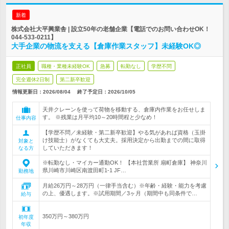
新着
株式会社大平興業舎 | 設立50年の老舗企業【電話でのお問い合わせOK！
044-533-0211】
大手企業の物流を支える【倉庫作業スタッフ】未経験OK◎
正社員
職種・業種未経験OK
急募
転勤なし
学歴不問
完全週休2日制
第二新卒歓迎
情報更新日：2026/08/04
終了予定日：
2026/10/05
天井クレーンを使って荷物を移動する、倉庫内作業をお任せしま
す。 ※残業は月平均10～20時間程と少なめ！
仕事内容
【学歴不問／未経験・第二新卒歓迎】やる気があれば資格（玉掛
け技能士）がなくても大丈夫。採用決定から出勤までの間に取得
対象と
していただきます！
なる方
※転勤なし・マイカー通勤OK！ 【本社営業所 扇町倉庫】 神奈川
県川崎市川崎区南渡田町1-1 JF…
勤務地
月給26万円～28万円（一律手当含む）※年齢・経験・能力を考慮
の上、優遇します。※試用期間／3ヶ月（期間中も同条件で…
給与
350万円～380万円
初年度
年収