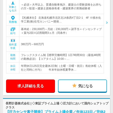
＜必須＞大卒以上、普通自動車免許、建築士の受験資格をお持ち
対象と
の方＜歓迎＞建築士資格保有者・建築業界の実務経験者
なる方
【札幌本社】 北海道札幌市北区北14条西4丁目2-1 4F ※積水化
学工業(株)住宅カンパニー開発…
勤務地
基本給：230,000円～月給：230,000円＋諸手当＋インセンティブ
＋賞与2回※試用期間3ヵ月（同条件）
給与
380万円～600万円
初年度
年収
フレックスタイム制【標準労働時間】1日7時間30分（最低4時間
勤務
時間
の勤務必須）【コアタイム】10:00～…
年間休日125日完全週休2日制（土曜・日曜・祝日）有給休暇（入
休日
休暇
社と同時に付与） 年末年始休暇夏季休…
求人詳細を見る
気になる
長野計器株式会社 | ◇東証プライム上場 ◇圧力計において国内シェアトップ
クラス
【圧力センサ素子開発】プライム上場企業／年休123日／完休2