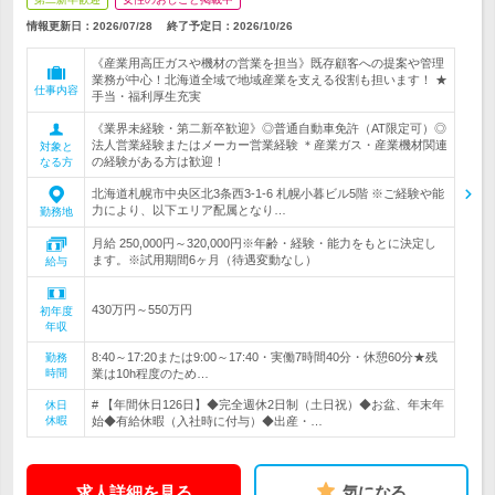
情報更新日：2026/07/28
終了予定日：
2026/10/26
《産業用高圧ガスや機材の営業を担当》既存顧客への提案や管理
業務が中心！北海道全域で地域産業を支える役割も担います！ ★
仕事内容
手当・福利厚生充実
《業界未経験・第二新卒歓迎》◎普通自動車免許（AT限定可）◎
法人営業経験またはメーカー営業経験 ＊産業ガス・産業機材関連
対象と
の経験がある方は歓迎！
なる方
北海道札幌市中央区北3条西3-1-6 札幌小暮ビル5階 ※ご経験や能
力により、以下エリア配属となり…
勤務地
月給 250,000円～320,000円※年齢・経験・能力をもとに決定し
ます。※試用期間6ヶ月（待遇変動なし）
給与
430万円～550万円
初年度
年収
8:40～17:20または9:00～17:40・実働7時間40分・休憩60分★残
勤務
時間
業は10h程度のため…
# 【年間休日126日】◆完全週休2日制（土日祝）◆お盆、年末年
休日
休暇
始◆有給休暇（入社時に付与）◆出産・…
求人詳細を見る
気になる