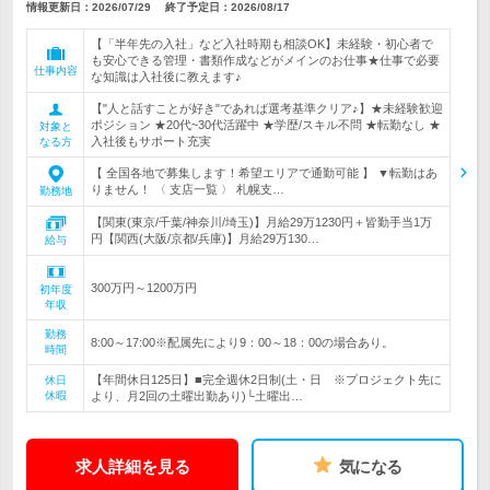
情報更新日：2026/07/29
終了予定日：
2026/08/17
【「半年先の入社」など入社時期も相談OK】未経験・初心者で
も安心できる管理・書類作成などがメインのお仕事★仕事で必要
仕事内容
な知識は入社後に教えます♪
【"人と話すことが好き"であれば選考基準クリア♪】★未経験歓迎
ポジション ★20代~30代活躍中 ★学歴/スキル不問 ★転勤なし ★
対象と
入社後もサポート充実
なる方
【 全国各地で募集します！希望エリアで通勤可能 】 ▼転勤はあ
りません！ 〈 支店一覧 〉 札幌支…
勤務地
【関東(東京/千葉/神奈川/埼玉)】月給29万1230円＋皆勤手当1万
円【関西(大阪/京都/兵庫)】月給29万130…
給与
300万円～1200万円
初年度
年収
勤務
8:00～17:00※配属先により9：00～18：00の場合あり。
時間
【年間休日125日】■完全週休2日制(土・日 ※プロジェクト先に
休日
休暇
より、月2回の土曜出勤あり)└土曜出…
求人詳細を見る
気になる