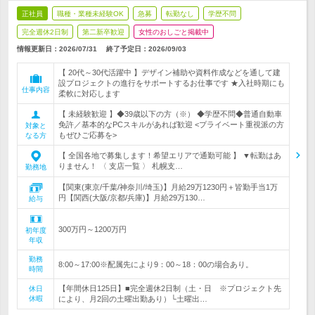
正社員
職種・業種未経験OK
急募
転勤なし
学歴不問
完全週休2日制
第二新卒歓迎
女性のおしごと掲載中
情報更新日：2026/07/31
終了予定日：
2026/09/03
【 20代～30代活躍中 】デザイン補助や資料作成などを通して建
設プロジェクトの進行をサポートするお仕事です ★入社時期にも
仕事内容
柔軟に対応します
【 未経験歓迎 】◆39歳以下の方（※） ◆学歴不問◆普通自動車
免許／基本的なPCスキルがあれば歓迎 <プライベート重視派の方
対象と
もぜひご応募を>
なる方
【 全国各地で募集します！希望エリアで通勤可能 】 ▼転勤はあ
りません！ 〈 支店一覧 〉 札幌支…
勤務地
【関東(東京/千葉/神奈川/埼玉)】月給29万1230円＋皆勤手当1万
円【関西(大阪/京都/兵庫)】月給29万130…
給与
300万円～1200万円
初年度
年収
勤務
8:00～17:00※配属先により9：00～18：00の場合あり。
時間
【年間休日125日】■完全週休2日制（土・日 ※プロジェクト先
休日
休暇
により、月2回の土曜出勤あり）└土曜出…