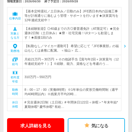
情報更新日：2026/06/30
終了予定日：
2026/09/28
【基本定時退社／土日休み／日勤のみ】JFE西日本内の設備工事
等が計画通りに進むよう管理・サポートを行います★決算賞与を
仕事内容
12年連続支給中！
【未経験歓迎】◎40歳までの方◎要普通免許（AT限定可）★完全
週休2日制（土日休み）★寮・社宅完備！UIターンも歓迎しま
対象と
す！★面接1回のみ
なる方
【転勤なし／マイカー通勤可】 希望に応じて『JFE事業部』の福
山もしくは倉敷に配属。 ＜福山＞ 広…
勤務地
月給21万円～30万円 ＋その他諸手当【賞与年2回＋決算賞与（12
年連続支給中！）】※経験、能力、資格などを考慮のう…
給与
310万円～550万円
初年度
年収
8：00～17：00（実働8時間）※1年単位の変形労働時間制（週平
勤務
時間
均40時間以内）※残業月平均20時…
# 完全週休2日制（土日祝）# 年間休日122日＜休暇＞* 年末年始*
休日
休暇
夏期休暇* 慶弔休暇* 有給…
求人詳細を見る
気になる