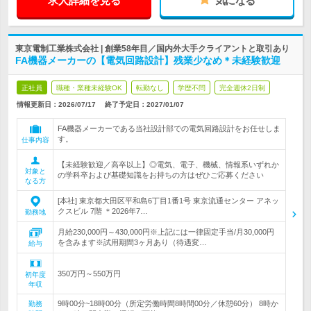
求人詳細を見る
気になる
東京電制工業株式会社 | 創業58年目／国内外大手クライアントと取引あり
FA機器メーカーの【電気回路設計】残業少なめ＊未経験歓迎
正社員
職種・業種未経験OK
転勤なし
学歴不問
完全週休2日制
情報更新日：2026/07/17
終了予定日：
2027/01/07
FA機器メーカーである当社設計部での電気回路設計をお任せしま
す。
仕事内容
【未経験歓迎／高卒以上】◎電気、電子、機械、情報系いずれか
対象と
の学科卒および基礎知識をお持ちの方はぜひご応募ください
なる方
[本社] 東京都大田区平和島6丁目1番1号 東京流通センター アネッ
クスビル 7階 ＊2026年7…
勤務地
月給230,000円～430,000円※上記には一律固定手当/月30,000円
を含みます※試用期間3ヶ月あり（待遇変…
給与
350万円～550万円
初年度
年収
9時00分~18時00分（所定労働時間8時間00分／休憩60分） 8時か
勤務