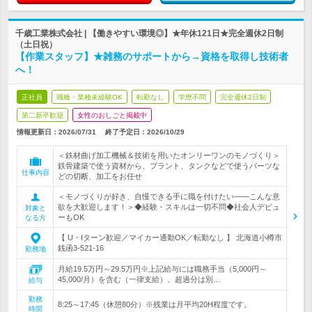
千歳工業株式会社 | 【働きやすい環境◎】★年休121日★完全週休2日制
（土日祝）
【作業スタッフ】★雑務のサポートから→資格を取得し技術者
へ！
正社員
職種・業種未経験OK
転勤なし
学歴不問
完全週休2日制
第二新卒歓迎
女性のおしごと掲載中
情報更新日：2026/07/31
終了予定日：
2026/10/29
＜鉄材曲げ加工機械＆技術を用いたオンリーワンのモノづくり＞
鉄骨建築で使う資材から、プラント、タンクなどで使うパーツな
仕事内容
どの切断、加工をお任せ
＜モノづくりが好き、自慢できる手に職を付けたい――こんな意
欲を大歓迎します！＞◆経験・スキルは一切不問◆社会人デビュ
対象と
ーもOK
なる方
【 U・Iターン歓迎／マイカー通勤OK／転勤なし 】 北海道小樽市
銭函3-521-16
勤務地
月給19.5万円～29.5万円※上記給与には職務手当（5,000円～
45,000/月）を含む（一律支給）。超過分は別…
給与
勤務
8:25～17:45（休憩80分）※残業は月平均20H程度です。
時間