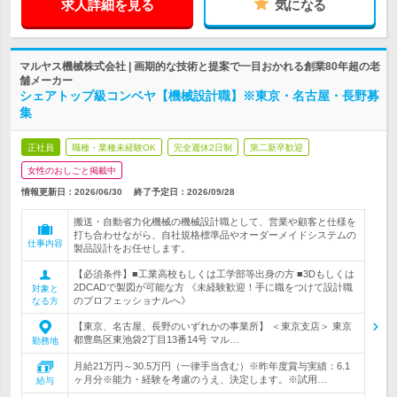
求人詳細を見る
気になる
マルヤス機械株式会社 | 画期的な技術と提案で一目おかれる創業80年超の老
舗メーカー
シェアトップ級コンベヤ【機械設計職】※東京・名古屋・長野募
集
正社員
職種・業種未経験OK
完全週休2日制
第二新卒歓迎
女性のおしごと掲載中
情報更新日：2026/06/30
終了予定日：
2026/09/28
搬送・自動省力化機械の機械設計職として、営業や顧客と仕様を
打ち合わせながら、自社規格標準品やオーダーメイドシステムの
仕事内容
製品設計をお任せします。
【必須条件】■工業高校もしくは工学部等出身の方 ■3Dもしくは
2DCADで製図が可能な方 《未経験歓迎！手に職をつけて設計職
対象と
のプロフェッショナルへ》
なる方
【東京、名古屋、長野のいずれかの事業所】 ＜東京支店＞ 東京
都豊島区東池袋2丁目13番14号 マル…
勤務地
月給21万円～30.5万円（一律手当含む）※昨年度賞与実績：6.1
ヶ月分※能力・経験を考慮のうえ、決定します。※試用…
給与