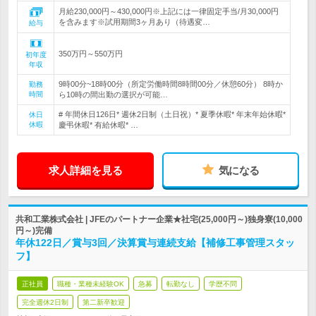
月給230,000円～430,000円※上記には一律固定手当/月30,000円
を含みます※試用期間3ヶ月あり（待遇変…
給与
350万円～550万円
初年度
年収
9時00分~18時00分（所定労働時間8時間00分／休憩60分） 8時か
勤務
時間
ら10時の間出勤の選択が可能…
# 年間休日126日* 週休2日制（土日祝）* 夏季休暇* 年末年始休暇*
休日
休暇
慶弔休暇* 有給休暇* …
求人詳細を見る
気になる
共和工業株式会社 | JFEのパートナー企業★社宅(25,000円～)独身寮(10,000
円～)完備
年休122日／賞与3回／決算賞与連続支給【補修工事管理スタッ
フ】
正社員
職種・業種未経験OK
急募
転勤なし
学歴不問
完全週休2日制
第二新卒歓迎