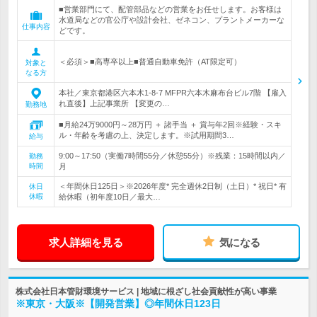
■営業部門にて、配管部品などの営業をお任せします。お客様は
水道局などの官公庁や設計会社、ゼネコン、プラントメーカーな
仕事内容
どです。
＜必須＞■高専卒以上■普通自動車免許（AT限定可）
対象と
なる方
本社／東京都港区六本木1-8-7 MFPR六本木麻布台ビル7階 【雇入
れ直後】上記事業所 【変更の…
勤務地
■月給24万9000円～28万円 ＋ 諸手当 ＋ 賞与年2回※経験・スキ
ル・年齢を考慮の上、決定します。※試用期間3…
給与
9:00～17:50（実働7時間55分／休憩55分）※残業：15時間以内／
勤務
時間
月
＜年間休日125日＞※2026年度* 完全週休2日制（土日）* 祝日* 有
休日
休暇
給休暇（初年度10日／最大…
求人詳細を見る
気になる
株式会社日本管財環境サービス | 地域に根ざし社会貢献性が高い事業
※東京・大阪※【開発営業】◎年間休日123日