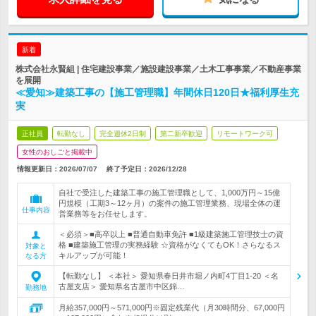
新着
株式会社永賢組 | 住宅建設事業／施設建設事業／土木工事事業／不動産事業
を展開
≪愛知≫建築工事の【施工管理職】年間休日120日★福利厚生充
実
正社員
転勤なし
完全週休2日制
第二新卒歓迎
リモートワーク可
女性のおしごと掲載中
情報更新日：2026/07/07
終了予定日：
2026/12/28
自社で受注した建築工事の施工管理職として、1,000万円～15億
円規模（工期3～12ヶ月）の案件の施工管理業務、現場全体の運
仕事内容
営業務等をお任せします。
＜必須＞■高卒以上 ■普通自動車免許 ■1級建築施工管理技士の資
格 ■建築施工管理の実務経験 ☆資格がなくてもOK！さらなるス
対象と
キルアップが可能！
なる方
【転勤なし】 ＜本社＞ 愛知県春日井市堀ノ内町4丁目1-20 ＜名
古屋支店＞ 愛知県名古屋市中区錦…
勤務地
月給357,000円～571,000円※固定残業代（月30時間分、67,000円