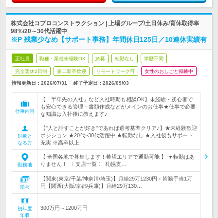
株式会社コプロコンストラクション | 上場グループ/土日休み/育休取得率
98%/20～30代活躍中
※P 残業少なめ【サポート事務】年間休日125日／10連休実績有
正社員
職種・業種未経験OK
急募
転勤なし
学歴不問
完全週休2日制
第二新卒歓迎
リモートワーク可
女性のおしごと掲載中
情報更新日：2026/07/31
終了予定日：
2026/09/03
【「半年先の入社」など入社時期も相談OK】未経験・初心者で
も安心できる管理・書類作成などがメインのお仕事★仕事で必要
仕事内容
な知識は入社後に教えます♪
【"人と話すことが好き"であれば選考基準クリア♪】★未経験歓迎
ポジション ★20代~30代活躍中 ★転勤なし ★入社後もサポート
対象と
充実 ※高卒以上
なる方
【 全国各地で募集します！希望エリアで通勤可能 】 ▼転勤はあ
りません！ 〈 支店一覧 〉 札幌支…
勤務地
【関東(東京/千葉/神奈川/埼玉)】月給29万1230円＋皆勤手当1万
円【関西(大阪/京都/兵庫)】月給29万130…
給与
300万円～1200万円
初年度
年収