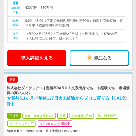
430万円～580万円
初年度
年収
9:00～18:00（所定労働時間8時間/休憩60分）時間外労働有無：有
勤務
時間
※月平均残業時間35時間以内
《年間休日125日》* 完全週休2日制（土日祝休み）* 有給休暇
休日
休暇
（入社時に10日付与／最大20日）*…
求人詳細を見る
気になる
新着
株式会社ダイテックス | 定着率94.5％！文系出身でも、未経験でも、市場価
値の高い人材に
★賞与5.1ヶ月／年休127日★未経験からプロに育てる【CAD設
計】
正社員
職種・業種未経験OK
急募
完全週休2日制
第二新卒歓迎
リモートワーク可
女性のおしごと掲載中
情報更新日：2026/07/13
終了予定日：
2026/10/05