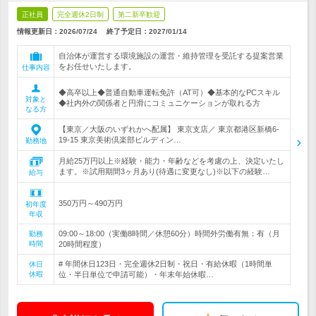
正社員
完全週休2日制
第二新卒歓迎
情報更新日：2026/07/24
終了予定日：
2027/01/14
自治体が運営する環境施設の運営・維持管理を受託する提案営業
をお任せいたします。
仕事内容
◆高卒以上◆普通自動車運転免許（AT可）◆基本的なPCスキル
対象と
◆社内外の関係者と円滑にコミュニケーションが取れる方
なる方
【東京／大阪のいずれかへ配属】 東京支店／ 東京都港区新橋6-
19-15 東京美術倶楽部ビルディン…
勤務地
月給25万円以上※経験・能力・年齢などを考慮の上、決定いたし
ます。※試用期間3ヶ月あり(待遇に変更なし)※以下の経験…
給与
350万円～490万円
初年度
年収
09:00～18:00（実働8時間／休憩60分）時間外労働有無：有（月
勤務
時間
20時間程度）
# 年間休日123日・完全週休2日制・祝日・有給休暇（1時間単
休日
休暇
位・半日単位で申請可能）・年末年始休暇…