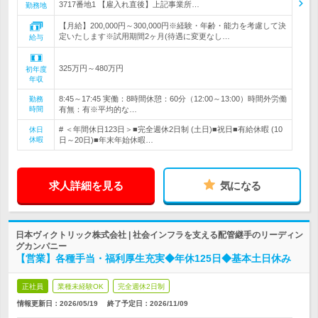
3717番地1 【雇入れ直後】上記事業所…
勤務地
【月給】200,000円～300,000円※経験・年齢・能力を考慮して決
定いたします※試用期間2ヶ月(待遇に変更なし…
給与
325万円～480万円
初年度
年収
8:45～17:45 実働：8時間休憩：60分（12:00～13:00）時間外労働
勤務
時間
有無：有※平均的な…
# ＜年間休日123日＞■完全週休2日制 (土日)■祝日■有給休暇 (10
休日
休暇
日～20日)■年末年始休暇…
求人詳細を見る
気になる
日本ヴィクトリック株式会社 | 社会インフラを支える配管継手のリーディン
グカンパニー
【営業】各種手当・福利厚生充実◆年休125日◆基本土日休み
正社員
業種未経験OK
完全週休2日制
情報更新日：2026/05/19
終了予定日：
2026/11/09