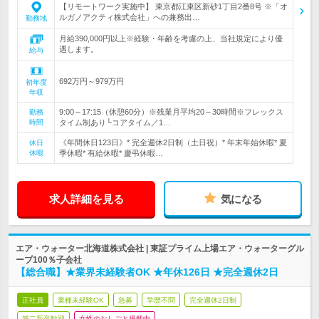
【リモートワーク実施中】 東京都江東区新砂1丁目2番8号 ※「オ
ルガノアクティ株式会社」への兼務出…
勤務地
月給390,000円以上※経験・年齢を考慮の上、当社規定により優
遇します。
給与
692万円～979万円
初年度
年収
9:00～17:15（休憩60分）※残業月平均20～30時間※フレックス
勤務
時間
タイム制あり└コアタイム／1…
《年間休日123日》* 完全週休2日制（土日祝）* 年末年始休暇* 夏
休日
休暇
季休暇* 有給休暇* 慶弔休暇…
求人詳細を見る
気になる
エア・ウォーター北海道株式会社 | 東証プライム上場エア・ウォーターグル
ープ100％子会社
【総合職】★業界未経験者OK ★年休126日 ★完全週休2日
正社員
業種未経験OK
急募
学歴不問
完全週休2日制
第二新卒歓迎
女性のおしごと掲載中