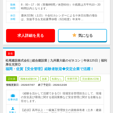
8：00～17：00（実働8時間／休憩60分）※残業は月平均10～20
勤務
時間
時間以内となります。
週休2日制（土日）※会社カレンダーによる※休日出勤の場合
休日
休暇
は、別途手当を支給夏季休暇（5日程度）年末年…
求人詳細を見る
気になる
新着
松尾建設株式会社 | 総合建設業｜九州最大級のゼネコン｜年休125日｜福利
厚生充実◎
福岡・佐賀【安全管理】経験者歓迎◆安定企業で活躍！
正社員
職種未経験OK
急募
転勤なし
学歴不問
完全週休2日制
情報更新日：2026/07/07
終了予定日：
2026/12/28
《経験を活かして活躍できる◎》現場安全管理担当として、現場
の安全及び環境に関する巡回業務など安全管理に関する全般をお
仕事内容
任せします。
【必須】高卒以上・一級施工管理技士の資格保有者（土木・建築
対象と