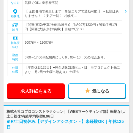
気軽でOK♪ ※学歴不問
なる方
【 全国各地で募集します！希望エリアで通勤可能 】 ▼転勤はあ
りません！ 〈 支店一覧 〉 札幌支…
勤務地
【関東(東京/千葉/神奈川/埼玉)】月給29万1230円＋皆勤手当1万
円【関西(大阪/京都/兵庫)】月給29万130…
給与
300万円～1200万円
初年度
年収
勤務
8:00～17:00※配属先により9：00～18：00の場合あり。
時間
【年間休日125日】■完全週休2日制(土・日 ※プロジェクト先に
休日
休暇
より、月2回の土曜出勤あり)└土曜出…
求人詳細を見る
気になる
株式会社コプロコンストラクション | 【WEBマーケティング部】転勤なし/
土日祝休/有給平均取得8.96日
※R/土日祝休み【デザインアシスタント】未経験OK｜年休125
日