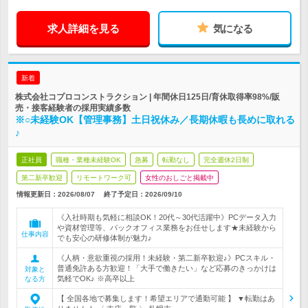
求人詳細を見る
気になる
新着
株式会社コプロコンストラクション | 年間休日125日/育休取得率98%/販
売・接客経験者の採用実績多数
※○未経験OK【管理事務】土日祝休み／長期休暇も長めに取れる
♪
正社員
職種・業種未経験OK
急募
転勤なし
完全週休2日制
第二新卒歓迎
リモートワーク可
女性のおしごと掲載中
情報更新日：2026/08/07
終了予定日：
2026/09/10
《入社時期も気軽に相談OK！20代～30代活躍中》PCデータ入力
や資材管理等、バックオフィス業務をお任せします★未経験から
仕事内容
でも安心の研修体制が魅力♪
《人柄・意欲重視の採用！未経験・第二新卒歓迎♪》PCスキル・
普通免許ある方歓迎！「大手で働きたい」など応募のきっかけは
対象と
気軽でOK♪ ※高卒以上
なる方
【 全国各地で募集します！希望エリアで通勤可能 】 ▼転勤はあ