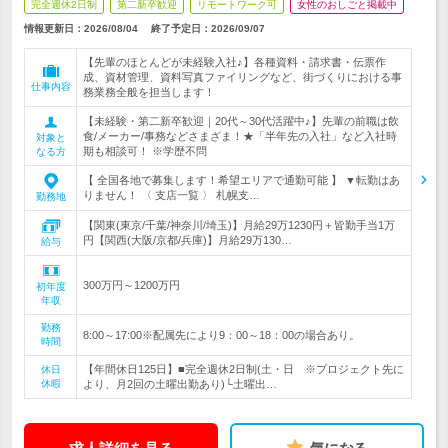
完全週休2日制
第二新卒歓迎
リモートワーク可
女性のおしごと掲載中
情報更新日：2026/08/04
終了予定日：
2026/09/07
【先輩のほとんどが未経験入社♪】各種資料・請求書・伝票作
成、資材管理、資料写真ファイリングなど、街づくりにおける事
仕事内容
務業務全般を担当します！
【未経験・第二新卒歓迎｜20代～30代活躍中♪】先輩の前職は飲
食/メーカー/事務などさまざま！★「半年先の入社」など入社時
対象と
期も相談可！ ※学歴不問
なる方
【 全国各地で募集します！希望エリアで通勤可能 】 ▼転勤はあ
りません！ 〈 支店一覧 〉 札幌支…
勤務地
【関東(東京/千葉/神奈川/埼玉)】月給29万1230円＋皆勤手当1万
円【関西(大阪/京都/兵庫)】月給29万130…
給与
300万円～1200万円
初年度
年収
勤務
8:00～17:00※配属先により9：00～18：00の場合あり。
時間
【年間休日125日】■完全週休2日制(土・日 ※プロジェクト先に
休日
休暇
より、月2回の土曜出勤あり)└土曜出…