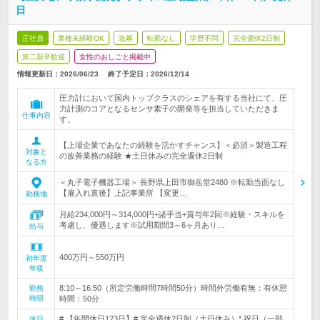
日
正社員
業種未経験OK
急募
転勤なし
学歴不問
完全週休2日制
第二新卒歓迎
女性のおしごと掲載中
情報更新日：2026/06/23
終了予定日：
2026/12/14
圧力計において国内トップクラスのシェアを有する当社にて、圧
力計測のコアとなるセンサ素子の開発等を担当していただきま
仕事内容
す。
【上場企業であなたの経験を活かすチャンス】＜必須＞製造工程
対象と
の改善業務の経験 ★土日休みの完全週休2日制
なる方
＜丸子電子機器工場＞ 長野県上田市御岳堂2480 ※転勤当面なし
【雇入れ直後】上記事業所 【変更…
勤務地
月給234,000円～314,000円+諸手当+賞与年2回※経験・スキルを
考慮し、優遇します※試用期間3～6ヶ月あり…
給与
400万円～550万円
初年度
年収
8:10～16:50（所定労働時間7時間50分）時間外労働有無：有休憩
勤務
時間
時間：50分
# 【年間休日123日】# 完全週休2日制（土日休み）* 祝日（一部
休日