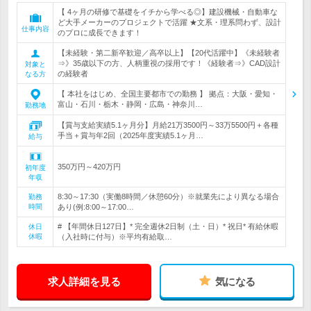
【 4ヶ月の研修で基礎をイチから学べる◎】建設機械・自動車な
ど大手メーカーのプロジェクトで活躍 ★文系・理系問わず、設計
仕事内容
のプロに成長できます！
【未経験・第二新卒歓迎／高卒以上】【20代活躍中】《未経験者
⇒》35歳以下の方、人柄重視の採用です！《経験者⇒》CAD設計
対象と
の経験者
なる方
【 本社をはじめ、全国主要都市での勤務 】 拠点：大阪・愛知・
富山・石川・栃木・静岡・広島・神奈川…
勤務地
【賞与支給実績5.1ヶ月分】月給21万3500円～33万5500円＋各種
手当＋賞与年2回（2025年度実績5.1ヶ月…
給与
350万円～420万円
初年度
年収
8:30～17:30（実働8時間／休憩60分）※就業先により異なる場合
勤務
時間
あり(例:8:00～17:00…
# 【年間休日127日】* 完全週休2日制（土・日）* 祝日* 有給休暇
休日
休暇
（入社時に付与）※平均有給取…
求人詳細を見る
気になる