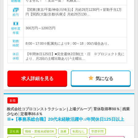
りません！ 〈 支店一覧 〉 札幌支…
勤務地
【関東(東京/千葉/神奈川/埼玉)】月給29万1230円＋皆勤手当1万
円【関西(大阪/京都/兵庫)】月給29万130…
給与
300万円～1200万円
初年度
年収
勤務
8:00～17:00※配属先により9：00～18：00の場合あり。
時間
【年間休日125日】■完全週休2日制(土・日 ※プロジェクト先に
休日
休暇
より、月2回の土曜出勤あり)└土曜出…
求人詳細を見る
気になる
新着
株式会社コプロコンストラクション | 上場グループ│育休取得率98％│残業
少なめ│定着率86.6％
※●【事務系総合職】20代未経験活躍中♪/年間休日125日以上
正社員
職種・業種未経験OK
急募
転勤なし
学歴不問