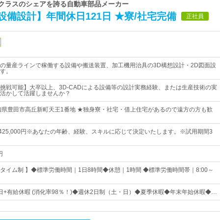
プクラスのシェアを誇る自動車部品メーカー
備設計】年間休日121日 ★寮/社宅完備
正社員
の量産ラインで稼働する設備や搬送装置、加工機用治具の3D構想設計・2D図面設
す。
挑戦可能】大卒以上、3D-CADによる設備等の設計実務経験、または生産技術の実
活かして活躍しませんか？
知県豊田市高丘新町天王1番地 ★独身寮・社宅・借上住宅があるので遠方の方も歓
円～425,000円※あなたの年齢、経験、スキルに応じて決定いたします。※試用期間3
円
タイム制 】◆標準労働時間｜1日8時間◆休憩｜1時間 ◆標準労働時間帯｜8:00～
1日+有給休暇 (消化率98％！)◆週休2日制（土・日）◆夏季休暇◆年末年始休暇◆…