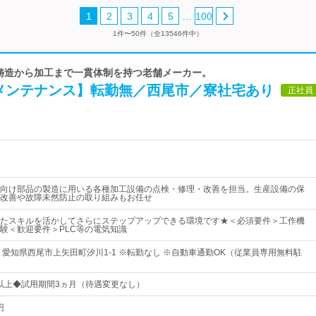
…
1
2
3
4
5
100
1件〜50件（全13546件中）
 鋳造から加工まで一貫体制を持つ老舗メーカー。
メンテナンス】転勤無／西尾市／寮社宅あり
正社員
向け部品の製造に用いる各種加工設備の点検・修理・改善を担当。生産設備の保
改善や故障未然防止の取り組みもお任せ
たスキルを活かしてさらにステップアップできる環境です★＜必須要件＞工作機
験＜歓迎要件＞PLC等の電気知識
 愛知県西尾市上矢田町汐川1-1 ※転勤なし ※自動車通勤OK（従業員専用無料駐
0円以上◆試用期間3ヵ月（待遇変更なし）
円