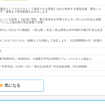
通信インフラのプロとして成長できる環境】当社が保有する通信設備・通信シス
守・運用まで管理業務をお任せします
レンジも歓迎！【必須】電気・電子系学科を卒業された方／何らかの社会人経験
プライム上場企業の安定基盤で活躍！
井のいずれかでの勤務】 ＜富山県＞ 本店／富山県富山市牛島町15番1号 富山支店
0円～※これまでのスキル・経験などを加味して決定します。※試用期間6か月（待遇の
円
0（実働7時間40分／休憩60分）※残業月平均21時間※フレックスタイム制あり
日* 年末年始（12/29～1/3）* 創立記念休日* 年次有給休暇（半日休暇制…
気になる