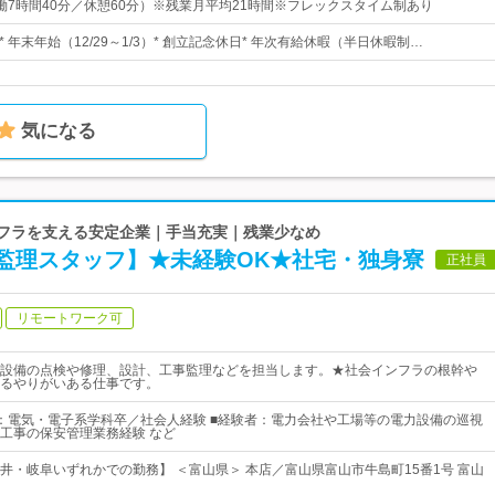
0（実働7時間40分／休憩60分）※残業月平均21時間※フレックスタイム制あり
日* 年末年始（12/29～1/3）* 創立記念休日* 年次有給休暇（半日休暇制…
気になる
ンフラを支える安定企業｜手当充実｜残業少なめ
監理スタッフ】★未経験OK★社宅・独身寮
正社員
リモートワーク可
設備の点検や修理、設計、工事監理などを担当します。★社会インフラの根幹や
るやりがいある仕事です。
：電気・電子系学科卒／社会人経験 ■経験者：電力会社や工場等の電力設備の巡視
工事の保安管理業務経験 など
井・岐阜いずれかでの勤務】 ＜富山県＞ 本店／富山県富山市牛島町15番1号 富山