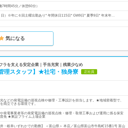
（実働7時間45分／休憩60分）
・日）※年に６回土曜出勤あり* 年間休日115日* GW9日* 夏季9日* 年末年…
気になる
ンフラを支える安定企業｜手当充実｜残業少なめ
管理スタッフ】★社宅・独身寮
正社員
光などの発電設備の巡視点検や修理・工事設計を担当します。★地域密着型で、
を両立できる環境です。
や発電事業者等の発変電設備の巡視点検・修理・取替工事および運用に係る保安
普免 ★東証プライム上場企業
井・岐阜いずれかでの勤務】 ＜富山県＞ 本店／富山県富山市牛島町15番1号 富山