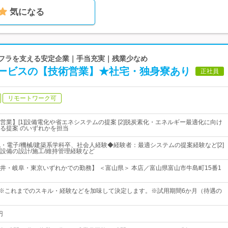
気になる
ンフラを支える安定企業｜手当充実｜残業少なめ
ービスの【技術営業】★社宅・独身寮あり
正社員
リモートワーク可
営業】[1]設備電化や省エネシステムの提案 [2]脱炭素化・エネルギー最適化に向け
る提案 のいずれかを担当
電気・電子/機械/建築系学科卒、社会人経験◆経験者：最適システムの提案経験など[2]
設備の設計/施工/維持管理経験など
井・岐阜・東京いずれかでの勤務】 ＜富山県＞ 本店／富山県富山市牛島町15番1
0円～※これまでのスキル・経験などを加味して決定します。※試用期間6か月（待遇の
円