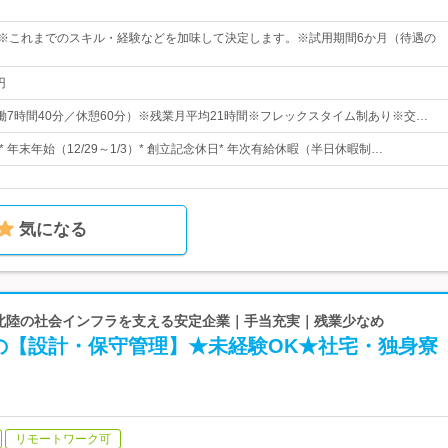
0円～※これまでのスキル・経験などを加味して決定します。※試用期間6か月（待遇の
円
0（実働7時間40分／休憩60分）※残業月平均21時間※フレックスタイム制あり※交…
日* 年末年始（12/29～1/3）* 創立記念休日* 年次有給休暇（半日休暇制…
気になる
| 北陸の社会インフラを支える安定企業｜手当充実｜残業少なめ
の【設計・保守管理】★未経験OK★社宅・独身寮
リモートワーク可