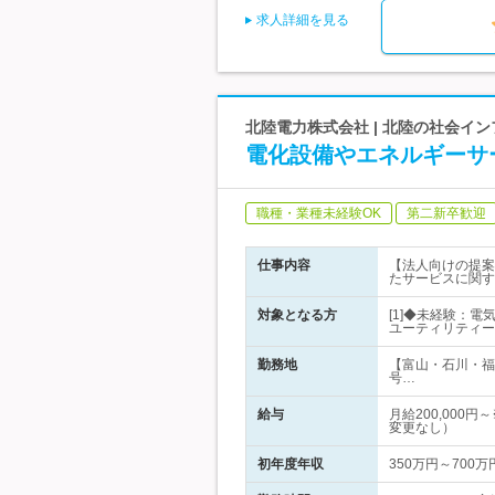
求人詳細を見る
北陸電力株式会社 | 北陸の社会イ
電化設備やエネルギーサ
職種・業種未経験OK
第二新卒歓迎
仕事内容
【法人向けの提案
たサービスに関す
対象となる方
[1]◆未経験：
ユーティリティー
勤務地
【富山・石川・福
号…
給与
月給200,00
変更なし）
初年度年収
350万円～700万