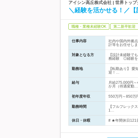
アイシン高丘株式会社 | 世界トッ
＼経験を活かせる！／【設
職種・業種未経験OK
第二新卒歓迎
仕事内容
社内や国内外拠点
計等をお任せしま
対象となる方
【設計未経験でも
務経験 ◎経験を
勤務地
【転勤あり】 愛
迎！…
給与
月給275,000
か月（待遇変動…
初年度年収
550万円～850万
勤務時間
【フルフレックス
1…
休日・休暇
# ★年間休日12