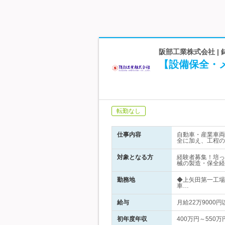
阪部工業株式会社 |
【設備保全・
転勤なし
仕事内容
自動車・産業車両
全に加え、工程の
対象となる方
経験者募集！培っ
械の製造・保全経
勤務地
◆上矢田第一工場
車…
給与
月給22万900
初年度年収
400万円～550万