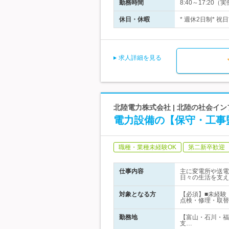
勤務時間
8:40～17:2
休日・休暇
* 週休2日制* 祝
求人詳細を見る
北陸電力株式会社 | 北陸の社会イ
電力設備の【保守・工事
職種・業種未経験OK
第二新卒歓迎
仕事内容
主に変電所や送電
日々の生活を支え
対象となる方
【必須】■未経験
点検・修理・取替
勤務地
【富山・石川・福
支…