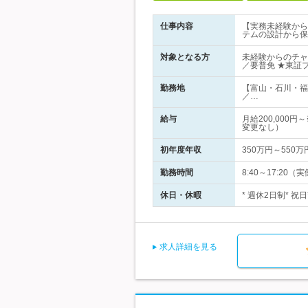
仕事内容
【実務未経験から
テムの設計から保
対象となる方
未経験からのチャ
／要普免 ★東証
勤務地
【富山・石川・福
／…
給与
月給200,00
変更なし）
初年度年収
350万円～550万
勤務時間
8:40～17:2
休日・休暇
* 週休2日制* 祝
求人詳細を見る