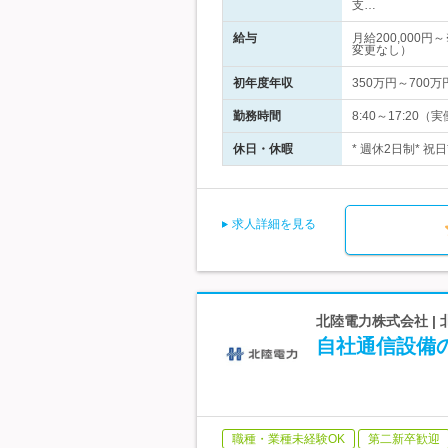
支…
給与
月給200,00
変更なし）
初年度年収
350万円～700万
勤務時間
8:40～17:2
休日・休暇
* 週休2日制* 祝
求人詳細を見る
北陸電力株式会社 
自社通信設備
職種・業種未経験OK
第二新卒歓迎