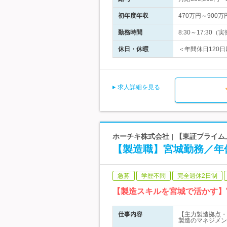
初年度年収
470万円～900万
勤務時間
8:30～17:3
休日・休暇
＜年間休日120日
求人詳細を見る
ホーチキ株式会社 | 【東証プライ
【製造職】宮城勤務／年
急募
学歴不問
完全週休2日制
【製造スキルを宮城で活かす】
仕事内容
【主力製造拠点・
製造のマネジメン