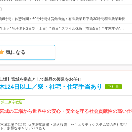
円
0（実働8時間）休憩時間：60分時間外労働有無：有※残業月平均30時間程※残業時間…
以上＞* 完全週休2日制（土日）* 祝日* スマイル休暇（有給5日）* 年末年始*…
気になる
ム上場】宮城を拠点として製品の製造をお任せ
休124日以上／寮・社宅・住宅手当あり
正社員
第二新卒歓迎
宮城の工場から世界中の安心・安全を守る社会貢献性の高い仕
宮城工場で活躍】火災報知設備・消火設備・セキュリティシステム等の自社製品
ト／多様なキャリアパスあり