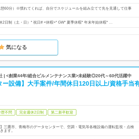
30（休憩60分）※慣れてくれば、自分でスケジュールを組み立てて先を見通して仕事
週休2日制（土・日）* 祝日# <休暇>* GW* 夏季休暇* 年末年始休暇* …
気になる
 | <創業44年/総合ビルメンテナンス業>未経験◎20代～60代活躍中
ー設備】大手案件/年間休日120日以上/資格手当
学歴不問
完全週休2日制
第二新卒歓迎
】三鷹市、青梅市のデータセンターで、空調・電気等各種設備の運転監視・点検
きます。