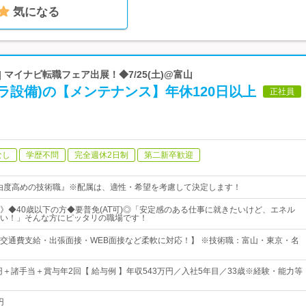
気になる
 マイナビ転職フェア出展！◆7/25(土)@富山
ラ設備)の【メンテナンス】年休120日以上
正社員
なし
学歴不問
完全週休2日制
第二新卒歓迎
由度高めの技術職』※配属は、適性・希望を考慮して決定します！
》◆40歳以下の方◆要普免(AT可)◎「安定感のある仕事に就きたいけど、エネル
い！」そんな方にピッタリの職場です！
交通費支給・出張面接・WEB面接など柔軟に対応！】 ※技術職：富山・東京・名
円＋諸手当＋賞与年2回【 給与例 】年収543万円／入社5年目／33歳※経験・能力等
円