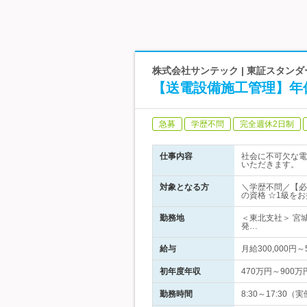
株式会社サンテック | 東証スタン
【送電設備施工管理】年
急募
学歴不問
完全週休2日制
仕事内容
社会に不可欠な電
いただきます。
対象となる方
＼学歴不問／【必
の資格 ☆1級を
勤務地
＜東北支社＞ 宮
発…
給与
月給300,000
初年度年収
470万円～900万
勤務時間
8:30～17:3