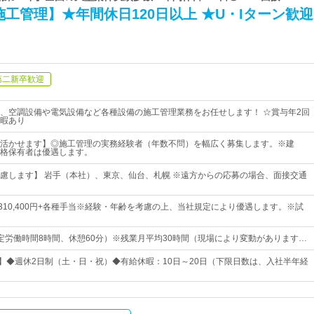
工管理】★年間休日120日以上 ★U・Iターン歓迎
第二新卒歓迎
、空調設備や電気設備など各種設備の施工管理業務をお任せします！ ☆賞与年2回
暇あり
活かせます】◎施工管理の実務経験者（年数不問）を幅広く募集します。※建
格保有者は優遇します。
慮します】 岩手（本社）、東京、仙台、札幌 ※遠方からの応募の場合、面接交通
円～310,400円+各種手当※経験・年齢を考慮の上、当社規定により優遇します。※試
0（所定労働時間8時間、休憩60分）※残業月平均30時間（現場により変動があります…
日】◆週休2日制（土・日・祝）◆有給休暇：10日～20日（下限日数は、入社半年経