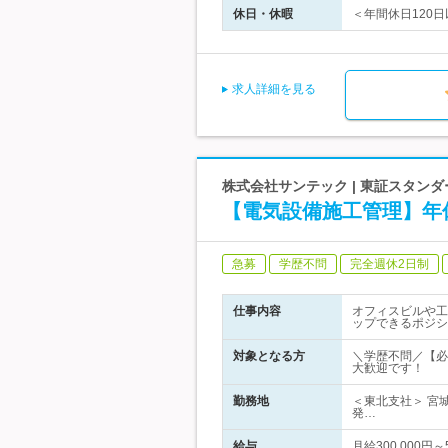
休日・休暇
＜年間休日120日
求人詳細を見る
株式会社サンテック | 東証スタン
【電気設備施工管理】年
急募
学歴不問
完全週休2日制
仕事内容
オフィスビルや工
ップできるポジシ
対象となる方
＼学歴不問／【必
大歓迎です！
勤務地
＜東北支社＞ 宮
発…
給与
月給300,000