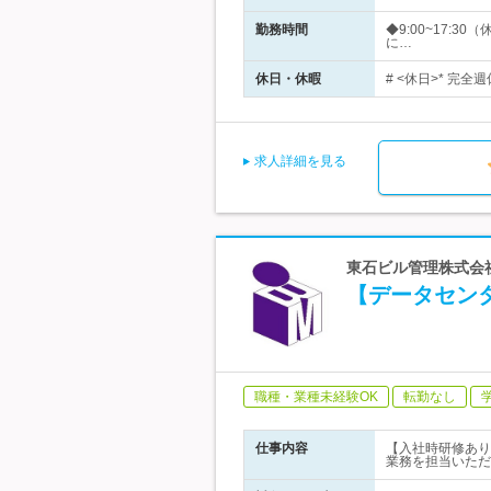
勤務時間
◆9:00~17:
に…
休日・休暇
# <休日>* 完全
求人詳細を見る
東石ビル管理株式会社
【データセンタ
職種・業種未経験OK
転勤なし
仕事内容
【入社時研修あり
業務を担当いただ