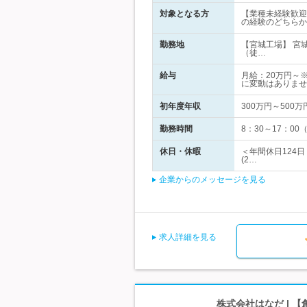
対象となる方
【業種未経験歓迎
の経験のどちらか
勤務地
【宮城工場】 宮
（徒…
給与
月給：20万円～
に変動はありませ
初年度年収
300万円～500万
勤務時間
8：30～17：00
休日・休暇
＜年間休日124
(2…
企業からのメッセージを見る
求人詳細を見る
株式会社はなだ | 