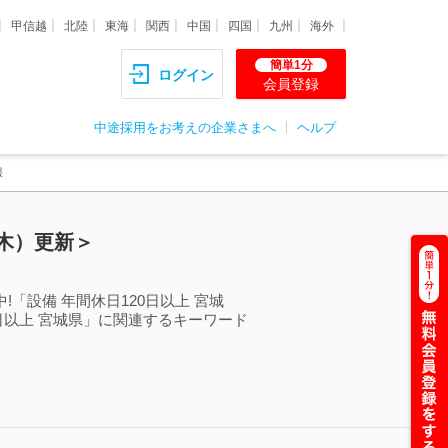
甲信越
北陸
東海
関西
中国
四国
九州
海外
簡単1分
ログイン
会員登録
中途採用をお考えの企業さまへ
ヘルプ
報
（木）更新＞
「設備 年間休日120日以上 宮城
日以上 宮城県」に関連するキーワード