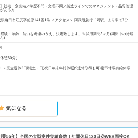
】社宅・寮完備／学歴不問・文理不問／製造ラインでのマネジメント・品質管理
がある方
城県角田市江尻字前原141番1号 ＜アクセス＞ 阿武隈急行「岡駅」より車で7分
※経験・年齢・能力を考慮のうえ、決定致します。※試用期間3ヶ月(期間中の待遇
ん)
円
（休憩60分）
日！＞完全週休2日制(土・日)祝日年末年始休暇(9連休取得も可)慶弔休暇有給休暇
気になる
【創業55年】全国の大型案件実績多数！年間休日120日◎WEB面接OK