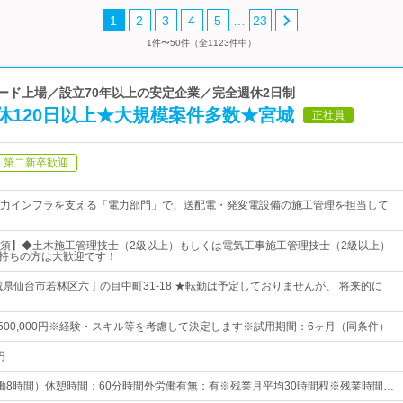
…
1
2
3
4
5
23
1件〜50件（全1123件中）
ダード上場／設立70年以上の安定企業／完全週休2日制
休120日以上★大規模案件多数★宮城
正社員
第二新卒歓迎
力インフラを支える「電力部門」で、送配電・発変電設備の施工管理を担当して
須】◆土木施工管理技士（2級以上）もしくは電気工事施工管理技士（2級以上）
お持ちの方は大歓迎です！
城県仙台市若林区六丁の目中町31-18 ★転勤は予定しておりませんが、 将来的に
円～500,000円※経験・スキル等を考慮して決定します※試用期間：6ヶ月（同条件）
円
0（実働8時間）休憩時間：60分時間外労働有無：有※残業月平均30時間程※残業時間…