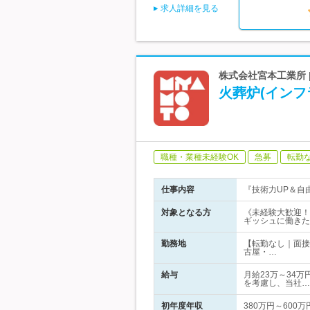
求人詳細を見る
株式会社宮本工業所 |
火葬炉(インフ
職種・業種未経験OK
急募
転勤
仕事内容
『技術力UP＆自
対象となる方
《未経験大歓迎！
ギッシュに働きた
勤務地
【転勤なし｜面接
古屋・…
給与
月給23万～34万
を考慮し、当社…
初年度年収
380万円～600万