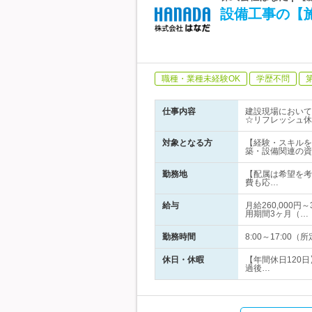
設備工事の【施
職種・業種未経験OK
学歴不問
仕事内容
建設現場において
☆リフレッシュ休
対象となる方
【経験・スキルを
築・設備関連の資
勤務地
【配属は希望を考
費も応…
給与
月給260,000
用期間3ヶ月（…
勤務時間
8:00～17:0
休日・休暇
【年間休日120
過後…