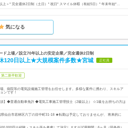
以上＞* 完全週休2日制（土日）* 祝日* スマイル休暇（有給5日）* 年末年始*…
気になる
ダード上場／設立70年以上の安定企業／完全週休2日制
休120日以上★大規模案件多数★宮城
正社員
第二新卒歓迎
場、病院等の電気設備施工管理をお任せします。多様な案件に携わり、スキルア
ョンです！
須】◆普通自動車免許 ◆電気工事施工管理技士（2級以上） ☆1級をお持ちの方は
城県仙台市若林区六丁の目中町31-18 ★転勤は予定しておりませんが、 将来的に
円～500,000円※経験・スキル等を考慮して決定します※試用期間：6ヶ月（同条件）