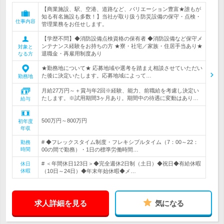
【商業施設、駅、空港、道路など、バリエーション豊富★誰もが
知る有名施設も多数！】当社が取り扱う防災設備の保守・点検・
仕事内容
管理業務をお任せします。
【学歴不問】◆消防設備点検資格の保有者 ◆消防設備など保守メ
ンテナンス経験をお持ちの方 ★寮・社宅／家族・住居手当あり★
対象と
退職金・再雇用制度あり
なる方
★勤務地について★ 応募地域や選考を踏まえ相談させていただい
た後に決定いたします。応募地域によって…
勤務地
月給27万円～＋賞与年2回※経験、能力、前職給を考慮し決定い
たします。※試用期間3ヶ月あり。期間中の待遇に変動はあり…
給与
500万円～800万円
初年度
年収
# ◆フレックスタイム制度・フレキシブルタイム（7：00～22：
勤務
時間
00の間で勤務）・1日の標準労働時間…
# ＜年間休日123日＞◆完全週休2日制（土日）◆祝日◆有給休暇
休日
休暇
（10日～24日）◆年末年始休暇◆メ…
求人詳細を見る
気になる