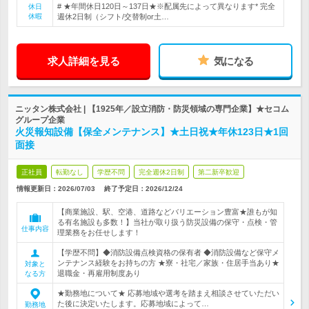
# ★年間休日120日～137日★※配属先によって異なります* 完全
休日
休暇
週休2日制（シフト/交替制or土…
求人詳細を見る
気になる
ニッタン株式会社 | 【1925年／設立消防・防災領域の専門企業】★セコム
グループ企業
火災報知設備【保全メンテナンス】★土日祝★年休123日★1回
面接
正社員
転勤なし
学歴不問
完全週休2日制
第二新卒歓迎
情報更新日：2026/07/03
終了予定日：
2026/12/24
【商業施設、駅、空港、道路などバリエーション豊富★誰もが知
る有名施設も多数！】当社が取り扱う防災設備の保守・点検・管
仕事内容
理業務をお任せします！
【学歴不問】◆消防設備点検資格の保有者 ◆消防設備など保守メ
ンテナンス経験をお持ちの方 ★寮・社宅／家族・住居手当あり★
対象と
退職金・再雇用制度あり
なる方
★勤務地について★ 応募地域や選考を踏まえ相談させていただい
た後に決定いたします。応募地域によって…
勤務地