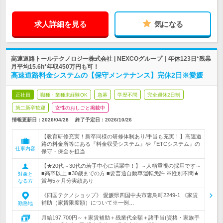
求人詳細を見る
気になる
高速道路トールテクノロジー株式会社 | NEXCOグループ｜年休123日*残業
月平均15.6h*年収450万円も可！
高速道路料金システムの【保守メンテナンス】完休2日※愛媛
正社員
職種・業種未経験OK
急募
学歴不問
完全週休2日制
第二新卒歓迎
女性のおしごと掲載中
情報更新日：2026/04/28
終了予定日：
2026/10/26
【教育研修充実！新卒同様の研修体制あり/手当も充実！】高速道
路の料金所等にある『料金収受システム』や『ETCシステム』の
仕事内容
保守・保全を担当
【★20代～30代の若手中心に活躍中！】～人柄重視の採用です～
■高卒以上 ■30歳までの方 ■要普通自動車運転免許 ※性別不問★
対象と
賞与5ヶ月分実績あり
なる方
《四国テクノショップ》 愛媛県四国中央市妻鳥町2249-1 《家賃
補助（家賃限度額）について※一例…
勤務地
月給197,700円～＋家賃補助＋残業代全額＋諸手当(資格・家族手