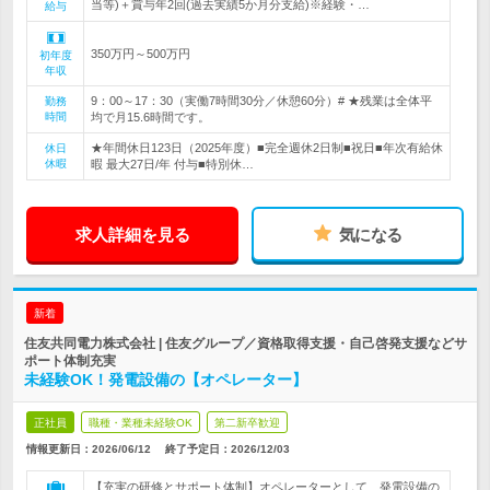
当等)＋賞与年2回(過去実績5か月分支給)※経験・…
給与
350万円～500万円
初年度
年収
9：00～17：30（実働7時間30分／休憩60分）# ★残業は全体平
勤務
時間
均で月15.6時間です。
★年間休日123日（2025年度）■完全週休2日制■祝日■年次有給休
休日
休暇
暇 最大27日/年 付与■特別休…
求人詳細を見る
気になる
新着
住友共同電力株式会社 | 住友グループ／資格取得支援・自己啓発支援などサ
ポート体制充実
未経験OK！発電設備の【オペレーター】
正社員
職種・業種未経験OK
第二新卒歓迎
情報更新日：2026/06/12
終了予定日：
2026/12/03
【充実の研修とサポート体制】オペレーターとして、発電設備の