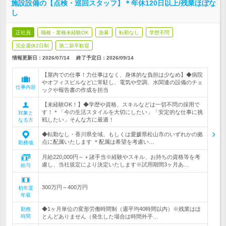
施設設備の【点検・巡回スタッフ】＊年休120日以上/残業ほぼな
し
正社員
職種・業種未経験OK
急募
転勤なし
学歴不問
完全週休2日制
第二新卒歓迎
情報更新日：2026/07/14
終了予定日：
2026/09/14
【屋内での仕事！力仕事はなく、身体的な負担は少なめ】◆病院
やオフィスビルなどに常駐し、電気や空調、水関連の設備のチェ
仕事内容
ックや報告書の作成を担当
【未経験OK！】◆学歴や資格、スキルなどは一切不問の採用で
す！＊「今の生活スタイルを大切にしたい」「安定的な仕事に挑
対象と
戦したい」そんな方に最適！
なる方
◆転勤なし・香川県全域、もしくは愛媛県松山市のいずれかの拠
点に配属いたします ＊配属は希望を考慮い…
勤務地
月給220,000円～＋諸手当※経験やスキル、お持ちの資格等を考
慮し、当社規定により決定いたします※試用期間3ヶ月あ…
給与
300万円～400万円
初年度
年収
◆1ヶ月単位の変形労働時間制（週平均40時間以内）※残業はほ
勤務
時間
とんどありません（発生した場合は時間外手…