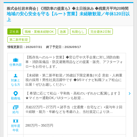
株式会社岩本商会 | 《消防車の提案も》◆土日祝休み ◆残業月平均20時間
地域の安心安全を守る【ルート営業】未経験歓迎／年休120日以
上
正社員
職種・業種未経験OK
急募
転勤なし
完全週休2日制
第二新卒歓迎
情報更新日：2026/07/31
終了予定日：
2026/09/17
【既存先へのルート営業】◆官公庁や大手企業に対し消防自動
車・消防装備品・防災避難用品などの提案・販売、アフターフォ
仕事内容
ローをお任せします。
【未経験・第二新卒歓迎／35歳以下限定募集(※)】意欲・人柄重
視の採用！男性社員活躍中です ◆9/5マイナビ転職フェア松山に
対象と
出展！ぜひお越しください
なる方
【 希望に応じて松山・宇和島・高松のいずれかに配属します 】
★マイカー通勤OK／UIターンも歓迎…
勤務地
月給22万円～27万円 + 諸手当（交通費・住宅など）+賞与年２回
※経験・能力・年齢などを考慮の上、当社規定により決…
給与
280万円～350万円
初年度
年収