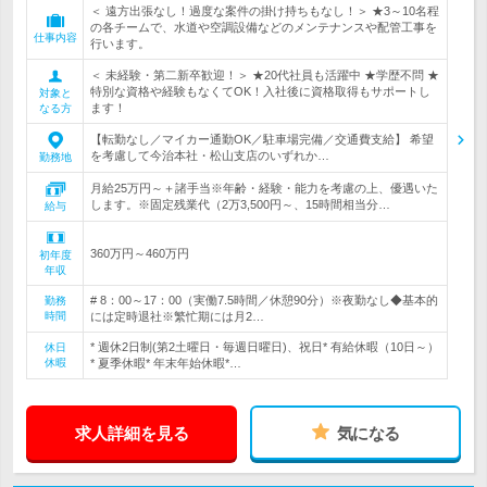
＜ 遠方出張なし！過度な案件の掛け持ちもなし！＞ ★3～10名程
の各チームで、水道や空調設備などのメンテナンスや配管工事を
仕事内容
行います。
＜ 未経験・第二新卒歓迎！＞ ★20代社員も活躍中 ★学歴不問 ★
特別な資格や経験もなくてOK！入社後に資格取得もサポートし
対象と
ます！
なる方
【転勤なし／マイカー通勤OK／駐車場完備／交通費支給】 希望
を考慮して今治本社・松山支店のいずれか…
勤務地
月給25万円～＋諸手当※年齢・経験・能力を考慮の上、優遇いた
します。※固定残業代（2万3,500円～、15時間相当分…
給与
360万円～460万円
初年度
年収
# 8：00～17：00（実働7.5時間／休憩90分）※夜勤なし◆基本的
勤務
時間
には定時退社※繁忙期には月2…
* 週休2日制(第2土曜日・毎週日曜日)、祝日* 有給休暇（10日～）
休日
休暇
* 夏季休暇* 年末年始休暇*…
求人詳細を見る
気になる