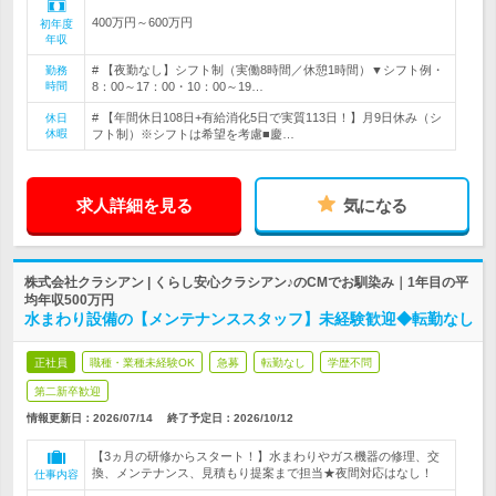
400万円～600万円
初年度
年収
# 【夜勤なし】シフト制（実働8時間／休憩1時間）▼シフト例・
勤務
時間
8：00～17：00・10：00～19…
# 【年間休日108日+有給消化5日で実質113日！】月9日休み（シ
休日
休暇
フト制）※シフトは希望を考慮■慶…
求人詳細を見る
気になる
株式会社クラシアン | くらし安心クラシアン♪のCMでお馴染み｜1年目の平
均年収500万円
水まわり設備の【メンテナンススタッフ】未経験歓迎◆転勤なし
正社員
職種・業種未経験OK
急募
転勤なし
学歴不問
第二新卒歓迎
情報更新日：2026/07/14
終了予定日：
2026/10/12
【3ヵ月の研修からスタート！】水まわりやガス機器の修理、交
換、メンテナンス、見積もり提案まで担当★夜間対応はなし！
仕事内容