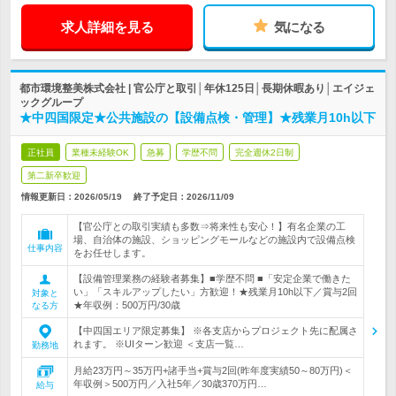
求人詳細を見る
気になる
都市環境整美株式会社 | 官公庁と取引│年休125日│長期休暇あり│エイジェ
ックグループ
★中四国限定★公共施設の【設備点検・管理】★残業月10h以下
正社員
業種未経験OK
急募
学歴不問
完全週休2日制
第二新卒歓迎
情報更新日：2026/05/19
終了予定日：
2026/11/09
【官公庁との取引実績も多数⇒将来性も安心！】有名企業の工
場、自治体の施設、ショッピングモールなどの施設内で設備点検
仕事内容
をお任せします。
【設備管理業務の経験者募集】■学歴不問 ■「安定企業で働きた
い」「スキルアップしたい」方歓迎！★残業月10h以下／賞与2回
対象と
★年収例：500万円/30歳
なる方
【中四国エリア限定募集】 ※各支店からプロジェクト先に配属さ
れます。 ※UIターン歓迎 ＜支店一覧…
勤務地
月給23万円～35万円+諸手当+賞与2回(昨年度実績50～80万円)＜
年収例＞500万円／入社5年／30歳370万円…
給与