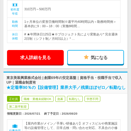
310万円～500万円
初年度
年収
1ヶ月単位の変形労働時間制※週平均40時間以内＜勤務時間例＞
勤務
時間
基本的に9：00～18：00（実働8時間…
# ★年間休日125日★※プロジェクト先により変動あり* 完全週休
休日
休暇
2日制（シフト制／月8日以上）* …
求人詳細を見る
気になる
東京美装興業株式会社 | 創業69年の安定基盤｜資格手当・役職手当で収入
UP｜退職金制度有
★定着率90％の【設備管理】業界大手／残業ほぼゼロ／転勤なし
正社員
職種・業種未経験OK
急募
転勤なし
学歴不問
第二新卒歓迎
情報更新日：2026/07/21
終了予定日：
2026/08/20
【屋内作業がメイン／手厚い研修あり】オフィスビルや商業施設
等の設備管理として、日常点検・問い合わせ対応、不具合の小修
仕事内容