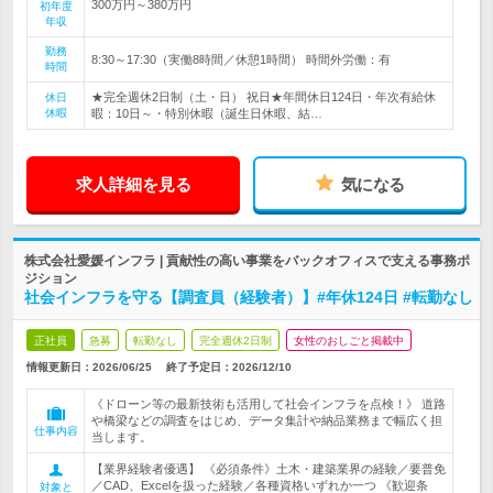
300万円～380万円
初年度
年収
勤務
8:30～17:30（実働8時間／休憩1時間） 時間外労働：有
時間
★完全週休2日制（土・日） 祝日★年間休日124日・年次有給休
休日
休暇
暇：10日～・特別休暇（誕生日休暇、結…
求人詳細を見る
気になる
株式会社愛媛インフラ | 貢献性の高い事業をバックオフィスで支える事務ポ
ジション
社会インフラを守る【調査員（経験者）】#年休124日 #転勤なし
正社員
急募
転勤なし
完全週休2日制
女性のおしごと掲載中
情報更新日：2026/06/25
終了予定日：
2026/12/10
《ドローン等の最新技術も活用して社会インフラを点検！》 道路
や橋梁などの調査をはじめ、データ集計や納品業務まで幅広く担
仕事内容
当します。
【業界経験者優遇】 《必須条件》土木・建築業界の経験／要普免
／CAD、Excelを扱った経験／各種資格いずれか一つ 《歓迎条
対象と