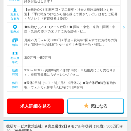
繕をお任せします！
【未経験OK！学歴不問・第二新卒・社会人経験10年以上も歓
迎】『手に職をつけながら腰を据えて働きたい方』はぜひご応募
対象と
ください！《有資格者は優遇》
なる方
◆転勤なし／U・Iターン歓迎！◆ 関東・東北・東海・関西・中
国・九州の 以下のエリアにある建物・ビ…
勤務地
月給22万円～46万6000円＋手当＋賞与年2回★すでにお持ちの資
格も"資格手当の対象"となります！★資格手当・役職…
給与
300万円～450万円
初年度
年収
9:00～18:00（実働8時間／休憩1時間）※勤務先により異なりま
勤務
時間
す。※宿直業務にもチャレンジでき…
■週休2日制（シフト制／月8～9日休み）■有給休暇■特別有給休
休日
休暇
暇・ウェルカム休暇└入社時に3日間付与…
求人詳細を見る
気になる
技研サービス株式会社 | ＃完全週休2日＃モデル年収例（30歳）500万円＃