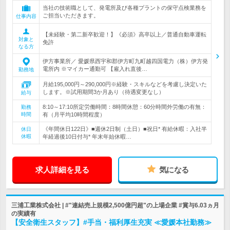
当社の技術職として、発電所及び各種プラントの保守点検業務を
ご担当いただきます。
仕事内容
【未経験・第二新卒歓迎！】《必須》高卒以上／普通自動車運転
対象と
免許
なる方
伊方事業所／ 愛媛県西宇和郡伊方町九町越四国電力（株）伊方発
電所内 ※マイカー通勤可 【雇入れ直後…
勤務地
月給195,000円～290,000円※経験・スキルなどを考慮し決定いた
します。※試用期間3か月あり（待遇変更なし）
給与
8:10～17:10所定労働時間：8時間休憩：60分時間外労働の有無：
勤務
時間
有（月平均10時間程度）
《年間休日122日》■週休2日制（土日）■祝日* 有給休暇：入社半
休日
休暇
年経過後10日付与* 年末年始休暇…
求人詳細を見る
気になる
三浦工業株式会社 | #"連結売上規模2,500億円超"の上場企業 #賞与6.03ヵ月
の実績有
【安全衛生スタッフ】#手当・福利厚生充実 ≪愛媛本社勤務≫