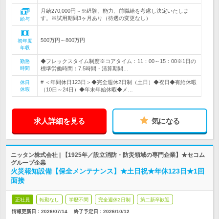
月給270,000円～※経験、能力、前職給を考慮し決定いたしま
す。※試用期間3ヶ月あり（待遇の変更なし）
給与
500万円～800万円
初年度
年収
◆フレックスタイム制度※コアタイム：11：00～15：00※1日の
勤務
時間
標準労働時間：7.5時間・清算期間…
# ＜年間休日123日＞◆完全週休2日制（土日）◆祝日◆有給休暇
休日
休暇
（10日～24日）◆年末年始休暇◆メ…
求人詳細を見る
気になる
ニッタン株式会社 | 【1925年／設立消防・防災領域の専門企業】★セコム
グループ企業
火災報知設備【保全メンテナンス】★土日祝★年休123日★1回
面接
正社員
転勤なし
学歴不問
完全週休2日制
第二新卒歓迎
情報更新日：2026/07/14
終了予定日：
2026/10/12