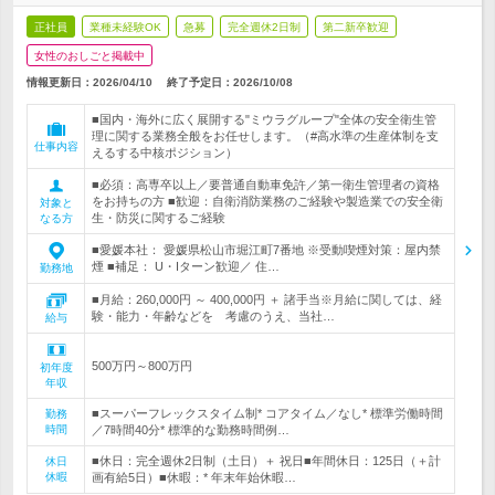
正社員
業種未経験OK
急募
完全週休2日制
第二新卒歓迎
女性のおしごと掲載中
情報更新日：2026/04/10
終了予定日：
2026/10/08
■国内・海外に広く展開する"ミウラグループ"全体の安全衛生管
理に関する業務全般をお任せします。（#高水準の生産体制を支
仕事内容
えるする中核ポジション）
■必須：高専卒以上／要普通自動車免許／第一衛生管理者の資格
をお持ちの方 ■歓迎：自衛消防業務のご経験や製造業での安全衛
対象と
生・防災に関するご経験
なる方
■愛媛本社： 愛媛県松山市堀江町7番地 ※受動喫煙対策：屋内禁
煙 ■補足： U・Iターン歓迎／ 住…
勤務地
■月給：260,000円 ～ 400,000円 ＋ 諸手当※月給に関しては、経
験・能力・年齢などを 考慮のうえ、当社…
給与
500万円～800万円
初年度
年収
■スーパーフレックスタイム制* コアタイム／なし* 標準労働時間
勤務
時間
／7時間40分* 標準的な勤務時間例…
■休日：完全週休2日制（土日）＋ 祝日■年間休日：125日（＋計
休日
休暇
画有給5日）■休暇：* 年末年始休暇…