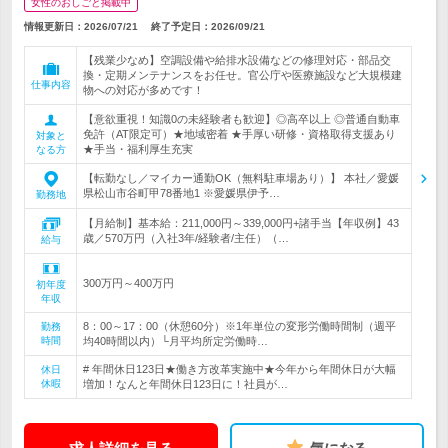
女性のおしごと掲載中
情報更新日：2026/07/21
終了予定日：
2026/09/21
【残業少なめ】空調設備や給排水設備などの修理対応・部品交
換・定期メンテナンスをお任せ。官公庁や医療施設など大規模建
仕事内容
物への対応が多めです！
【意欲重視！知識0の未経験者も歓迎】◎高卒以上 ◎普通自動車
免許（AT限定可）★地域密着 ★手厚い研修・資格取得支援あり
対象と
★手当・福利厚生充実
なる方
【転勤なし／マイカー通勤OK（無料駐車場あり）】 本社／愛媛
県松山市谷町甲78番地1 ※愛媛県伊予…
勤務地
【月給制】基本給：211,000円～339,000円+諸手当【年収例】43
歳／570万円（入社3年/経験者/主任）（…
給与
300万円～400万円
初年度
年収
8：00～17：00（休憩60分）※1年単位の変形労働時間制（週平
勤務
時間
均40時間以内）└月平均所定労働時…
# 年間休日123日★働き方改革実施中★今年から年間休日が大幅
休日
休暇
増加！なんと年間休日123日に！社員が…