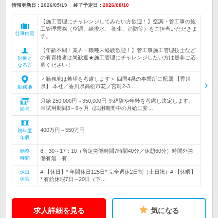
情報更新日：2026/05/19
終了予定日：
2026/08/10
【施工管理にチャレンジしてみたい方歓迎！】空調・管工事の施
工管理業務（空調、給排水、 衛生、消防等）をご担当いただきま
仕事内容
す。
【年齢不問！業界・職種未経験歓迎！】管工事施工管理技士など
の有資格者は尚歓迎★施工管理にチャレンジしたい方は是非ご応
対象と
募ください！
なる方
＜勤務地は希望を考慮します＞ 四国4県の事業所に配属 【香川
県】 本社／香川県高松市花ノ宮町2-3…
勤務地
月給 250,000円～350,000円 ※経験や年齢を考慮し決定します。
※試用期間3～6ヶ月（試用期間中の月給に変…
給与
400万円～550万円
初年度
年収
8：30～17：10（所定労働時間7時間40分／休憩60分）時間外労
勤務
時間
働有無：有
# 【休日】* 年間休日125日* 完全週休2日制（土日祝）# 【休暇】
休日
休暇
* 有給休暇7日～20日（下…
求人詳細を見る
気になる