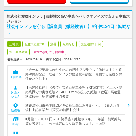
株式会社愛媛インフラ | 貢献性の高い事業をバックオフィスで支える事務ポ
ジション
社会インフラを守る【調査員（微経験者）】#年休124日 #転勤な
し
正社員
職種未経験OK
急募
転勤なし
完全週休2日制
第二新卒歓迎
女性のおしごと掲載中
情報更新日：2026/06/19
終了予定日：
2026/12/10
《チームで現場に向かうため未経験でも安心して働けます！》道
路や橋梁など、社会インフラの健全度を調査・点検する業務をお
仕事内容
任せいたします。
【未経験歓迎】《必須》普通自動車免許（AT限定可）／土木・建
築業界での実務経験／CAD・Excelを扱った経験《歓迎》高速道
対象と
路点検士、配筋探査技術者等
なる方
愛媛県松山市来住町1354番2 ※転勤はありません。 【雇入れ直
後】上記事業所 【変更の範囲】会社…
勤務地
■月給：210,000円～ ＋ 諸手当※経験やスキル・年齢・前職給与
等を考慮し、 当社規定により決定致します。※上記…
給与