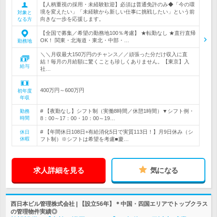
【人柄重視の採用・未経験歓迎】必須は普通免許のみ◆「今の環
境を変えたい」「未経験から新しい仕事に挑戦したい」という前
対象と
向きな一歩を応援します。
なる方
【全国で募集／希望の勤務地100％考慮】 ★転勤なし ★直行直帰
OK！ 関東・北海道・東北・中部・…
勤務地
＼＼月収最大150万円のチャンス／／頑張った分だけ収入に直
結！毎月の月給額に驚くことも珍しくありません。【東京】入
給与
社…
400万円～600万円
初年度
年収
# 【夜勤なし】シフト制（実働8時間／休憩1時間）▼シフト例・
勤務
時間
8：00～17：00・10：00～19…
# 【年間休日108日+有給消化5日で実質113日！】月9日休み（シ
休日
休暇
フト制）※シフトは希望を考慮■慶…
求人詳細を見る
気になる
西日本ビル管理株式会社 | 【設立56年】＊中国・四国エリアでトップクラス
の管理物件実績◎