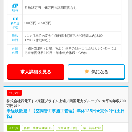
月給35万円～45万円※試用期間なし
給与
500万円～650万円
初年度
年収
# 1ヶ月単位の変形労働時間制(週平均40時間以内)8:00～
勤務
時間
17:00（休憩60分）
・週休2日制（日曜、祝日）※その他休日は会社カレンダーによ
休日
休暇
る※年間休日110日・年末年始休暇・GW休…
求人詳細を見る
気になる
残り2日
株式会社四電工 | ＜東証プライム上場／四国電力グループ＞ ★平均年収700
万円以上
未経験歓迎！【空調管工事施工管理】年休125日★完休2日(土日
祝)
正社員
職種・業種未経験OK
完全週休2日制
第二新卒歓迎