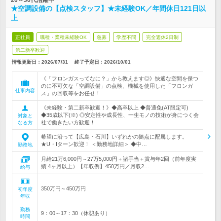
20～30代活躍中
★空調設備の【点検スタッフ】★未経験OK／年間休日121日以
上
正社員
職種・業種未経験OK
急募
学歴不問
完全週休2日制
第二新卒歓迎
情報更新日：2026/07/31
終了予定日：
2026/10/01
《「フロンガスってなに？」から教えます◎》快適な空間を保つ
のに不可欠な「空調設備」の点検、機械を使用した「フロンガ
仕事内容
ス」の回収等をお任せ！
《未経験・第二新卒歓迎！》◆高卒以上 ◆普通免(AT限定可)
◆35歳以下(※) ◎安定性や成長性、一生モノの技術が身につく会
対象と
社で働きたい方歓迎！
なる方
希望に沿って【広島・石川】いずれかの拠点に配属します。
★U・Iターン歓迎！ ＜勤務地詳細＞ ◆中…
勤務地
月給21万6,000円～27万5,000円＋諸手当＋賞与年2回（前年度実
績 4ヶ月以上）【年収例】450万円／月収2…
給与
350万円～450万円
初年度
年収
勤務
9：00～17：30（休憩あり）
時間