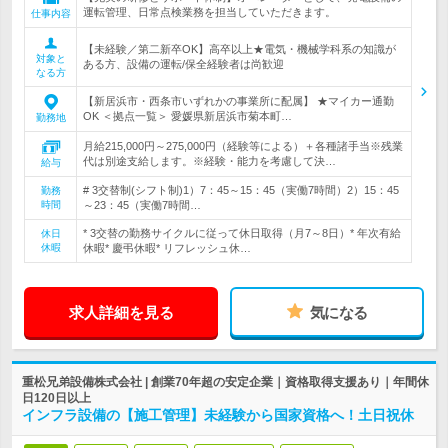
運転管理、日常点検業務を担当していただきます。
仕事内容
【未経験／第二新卒OK】高卒以上★電気・機械学科系の知識が
対象と
ある方、設備の運転/保全経験者は尚歓迎
なる方
【新居浜市・西条市いずれかの事業所に配属】 ★マイカー通勤
OK ＜拠点一覧＞ 愛媛県新居浜市菊本町…
勤務地
月給215,000円～275,000円（経験等による）＋各種諸手当※残業
代は別途支給します。※経験・能力を考慮して決…
給与
# 3交替制(シフト制)1）7：45～15：45（実働7時間）2）15：45
勤務
時間
～23：45（実働7時間…
* 3交替の勤務サイクルに従って休日取得（月7～8日）* 年次有給
休日
休暇
休暇* 慶弔休暇* リフレッシュ休…
求人詳細を見る
気になる
重松兄弟設備株式会社 | 創業70年超の安定企業｜資格取得支援あり｜年間休
日120日以上
インフラ設備の【施工管理】未経験から国家資格へ！土日祝休