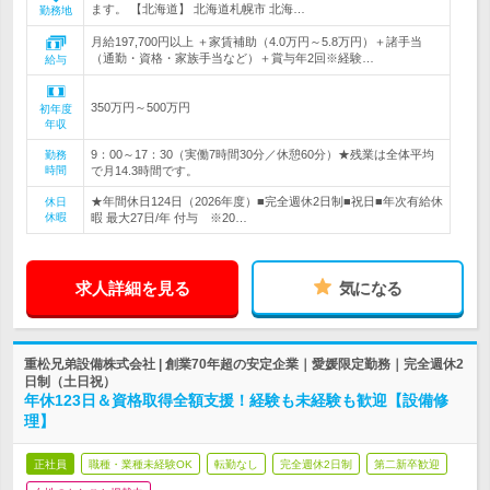
ます。 【北海道】 北海道札幌市 北海…
勤務地
月給197,700円以上 ＋家賃補助（4.0万円～5.8万円）＋諸手当
（通勤・資格・家族手当など）＋賞与年2回※経験…
給与
350万円～500万円
初年度
年収
9：00～17：30（実働7時間30分／休憩60分）★残業は全体平均
勤務
時間
で月14.3時間です。
★年間休日124日（2026年度）■完全週休2日制■祝日■年次有給休
休日
休暇
暇 最大27日/年 付与 ※20…
求人詳細を見る
気になる
重松兄弟設備株式会社 | 創業70年超の安定企業｜愛媛限定勤務｜完全週休2
日制（土日祝）
年休123日＆資格取得全額支援！経験も未経験も歓迎【設備修
理】
正社員
職種・業種未経験OK
転勤なし
完全週休2日制
第二新卒歓迎