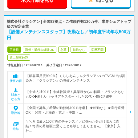
求人詳細を見る
気になる
株式会社クラシアン | 全国83拠点・ご依頼件数120万件、業界シェアトップ
級の安定企業
【設備メンテナンススタッフ】夜勤なし／初年度平均年収500万
円
正社員
職種・業種未経験OK
急募
転勤なし
学歴不問
第二新卒歓迎
情報更新日：2026/07/14
終了予定日：
2026/10/12
【顧客満足度99.9％】くらしあんしんクラシアン♪のTVCMでお馴
染み！『クラシアン』の設備メンテナンス
仕事内容
【中途入社90％】未経験歓迎！異業種からの転職・ブランクあり
対象と
もOK◆新しいキャリアをスタートした30代・40代活躍中
なる方
【全国で募集／希望の勤務地100％考慮】 ★転勤なし ★直行直帰
OK！ 関東・北海道・東北・中部・…
勤務地
＼＼月収最大150万円のチャンス／／頑張った分だけ収入に直
結！毎月の月給額に驚くことも珍しくありません。【東京】入
給与
社…