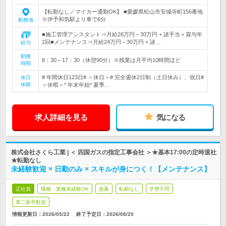
【転勤なし／マイカー通勤OK】 ■愛媛県松山市安城寺町156番地
※伊予和気駅より車で6分
勤務地
■施工管理アシスタント⇒月給26万円～30万円 + 諸手当＋賞与年
2回■メンテナンス⇒月給24万円～30万円 + 諸…
給与
勤務
8：30～17：30（休憩90分）※残業は月平均10時間ほど
時間
# 年間休日123日# ＜休日＞# 完全週休2日制（土日休み）、祝日#
休日
休暇
＜休暇＞* 年末年始* 夏季…
求人詳細を見る
気になる
株式会社さくら工業 | ＜ 四国ガスの指定工事会社 ＞★基本17:00の定時退社
★転勤なし
未経験歓迎 × 日勤のみ × スキルが身につく！【メンテナンス】
正社員
職種・業種未経験OK
急募
転勤なし
学歴不問
第二新卒歓迎
情報更新日：2026/05/22
終了予定日：
2026/08/20