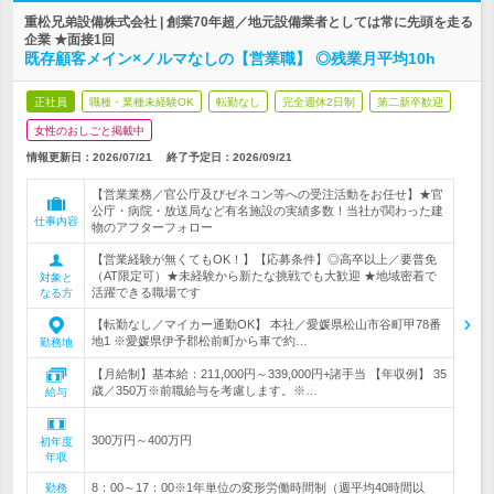
重松兄弟設備株式会社 | 創業70年超／地元設備業者としては常に先頭を走る
企業 ★面接1回
既存顧客メイン×ノルマなしの【営業職】 ◎残業月平均10h
正社員
職種・業種未経験OK
転勤なし
完全週休2日制
第二新卒歓迎
女性のおしごと掲載中
情報更新日：2026/07/21
終了予定日：
2026/09/21
【営業業務／官公庁及びゼネコン等への受注活動をお任せ】★官
公庁・病院・放送局など有名施設の実績多数！当社が関わった建
仕事内容
物のアフターフォロー
【営業経験が無くてもOK！】【応募条件】◎高卒以上／要普免
（AT限定可）★未経験から新たな挑戦でも大歓迎 ★地域密着で
対象と
活躍できる職場です
なる方
【転勤なし／マイカー通勤OK】 本社／愛媛県松山市谷町甲78番
地1 ※愛媛県伊予郡松前町から車で約…
勤務地
【月給制】基本給：211,000円～339,000円+諸手当 【年収例】 35
歳／350万※前職給与を考慮します。※…
給与
300万円～400万円
初年度
年収
8：00～17：00※1年単位の変形労働時間制（週平均40時間以
勤務