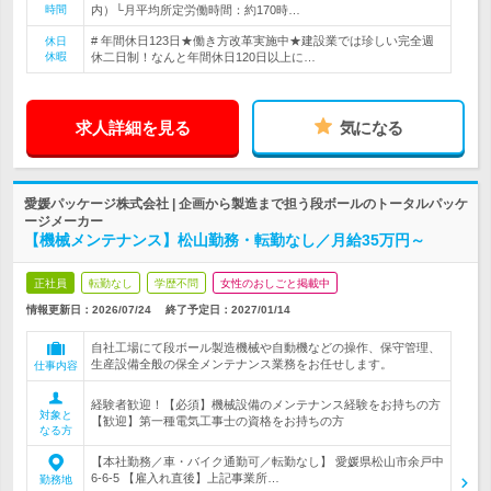
時間
内）└月平均所定労働時間：約170時…
# 年間休日123日★働き方改革実施中★建設業では珍しい完全週
休日
休暇
休二日制！なんと年間休日120日以上に…
求人詳細を見る
気になる
愛媛パッケージ株式会社 | 企画から製造まで担う段ボールのトータルパッケ
ージメーカー
【機械メンテナンス】松山勤務・転勤なし／月給35万円～
正社員
転勤なし
学歴不問
女性のおしごと掲載中
情報更新日：2026/07/24
終了予定日：
2027/01/14
自社工場にて段ボール製造機械や自動機などの操作、保守管理、
生産設備全般の保全メンテナンス業務をお任せします。
仕事内容
経験者歓迎！【必須】機械設備のメンテナンス経験をお持ちの方
対象と
【歓迎】第一種電気工事士の資格をお持ちの方
なる方
【本社勤務／車・バイク通勤可／転勤なし】 愛媛県松山市余戸中
6-6-5 【雇入れ直後】上記事業所…
勤務地