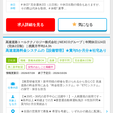
# 休日* 完全週休2日（土日祝）※休日出勤の場合もありますが、
休日
休暇
その際は代休を取得。# 休暇* 夏季…
求人詳細を見る
気になる
高速道路トールテクノロジー株式会社 | NEXCOグループ｜年間休日124日
（完休2日制）｜残業月平均14.3h
高速道路料金システムの【設備管理】★賞与5か月分★社宅あり
正社員
職種・業種未経験OK
急募
学歴不問
完全週休2日制
第二新卒歓迎
女性のおしごと掲載中
情報更新日：2026/07/28
終了予定日：
2026/10/26
【教育研修充実！新卒同様の研修を受けられるから安心◎】高速
道路の料金所等にある『料金収受システム』や『ETCシステム』
仕事内容
の保守・保全を担当
【★20代～30代の若手中心に活躍中！】～人柄重視の採用です～
■高卒以上 ■30歳までの方 ■要普通自動車運転免許 ※性別不問★
対象と
賞与5か月分実績あり
なる方
★全国の営業所で募集★ 希望を考慮し、いずれかの拠点に配属し