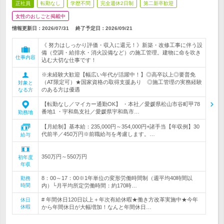
正社員
転勤なし
学歴不問
完全週休2日制
第二新卒歓迎
女性のおしごと掲載中
情報更新日：2026/07/31
終了予定日：
2026/09/21
《 努力はしっかり評価・収入に還元！》新築・改修工事に伴う設
備（空調・給排水・消火設備など）の施工管理。建物に命を吹き
仕事内容
込む大切な仕事です！
※未経験大歓迎【幅広い年代が活躍中！】◎高卒以上◎要普免
（AT限定可）★国家資格の取得支援あり ◎施工管理の実務経験
対象と
のある方は優遇
なる方
【転勤なし／マイカー通勤OK】 ・本社／愛媛県松山市谷町甲78
番地1 ・宇和島支社／愛媛県宇和島市…
勤務地
【月給制】基本給：235,000円～354,000円+諸手当【年収例】30
代前半／450万円※前職給与を考慮します。…
給与
350万円～550万円
初年度
年収
8：00～17：00※1年単位の変形労働時間制（週平均40時間以
勤務
時間
内）└月平均所定労働時間：約170時…
# 年間休日120日以上＋年次有給休暇★働き方改革実施中★今年
休日
休暇
から年間休日が大幅増加！なんと年間休日…