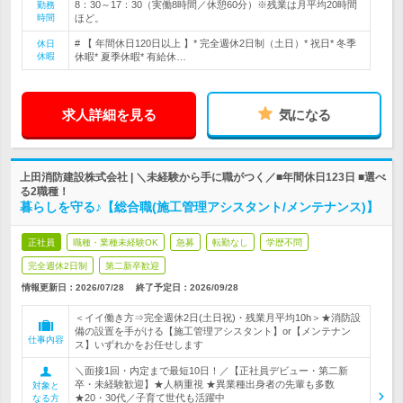
8：30～17：30（実働8時間／休憩60分）※残業は月平均20時間
勤務
時間
ほど。
# 【 年間休日120日以上 】* 完全週休2日制（土日）* 祝日* 冬季
休日
休暇
休暇* 夏季休暇* 有給休…
求人詳細を見る
気になる
上田消防建設株式会社 | ＼未経験から手に職がつく／■年間休日123日 ■選べ
る2職種！
暮らしを守る♪【総合職(施工管理アシスタント/メンテナンス)】
正社員
職種・業種未経験OK
急募
転勤なし
学歴不問
完全週休2日制
第二新卒歓迎
情報更新日：2026/07/28
終了予定日：
2026/09/28
＜イイ働き方⇒完全週休2日(土日祝)・残業月平均10h＞★消防設
備の設置を手がける【施工管理アシスタント】or【メンテナン
仕事内容
ス】いずれかをお任せします
＼面接1回・内定まで最短10日！／【正社員デビュー・第二新
卒・未経験歓迎】★人柄重視 ★異業種出身者の先輩も多数
対象と
★20・30代／子育て世代も活躍中
なる方