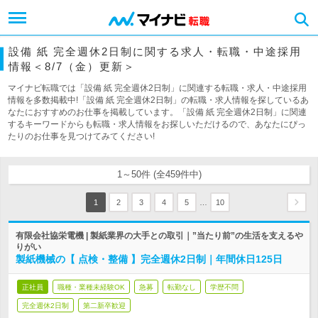
設備 紙 完全週休2日制に関する求人・転職・中途採用
情報＜8/7（金）更新＞
マイナビ転職では「設備 紙 完全週休2日制」に関連する転職・求人・中途採用
情報を多数掲載中!「設備 紙 完全週休2日制」の転職・求人情報を探しているあ
なたにおすすめのお仕事を掲載しています。「設備 紙 完全週休2日制」に関連
するキーワードからも転職・求人情報をお探しいただけるので、あなたにぴっ
たりのお仕事を見つけてみてください!
1～50件 (全459件中)
…
1
2
3
4
5
10
有限会社協栄電機 | 製紙業界の大手との取引｜”当たり前”の生活を支えるや
りがい
製紙機械の【 点検・整備 】完全週休2日制｜年間休日125日
正社員
職種・業種未経験OK
急募
転勤なし
学歴不問
完全週休2日制
第二新卒歓迎