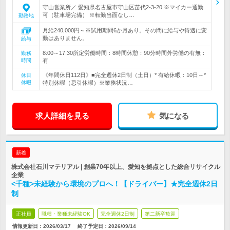
守山営業所／ 愛知県名古屋市守山区苗代2-3-20 ※マイカー通勤
可（駐車場完備） ※転勤当面なし…
勤務地
月給240,000円～※試用期間6か月あり。その間に給与や待遇に変
動はありません。
給与
8:00～17:30所定労働時間：8時間休憩：90分時間外労働の有無：
勤務
時間
有
《年間休日112日》■完全週休2日制（土日）* 有給休暇：10日～*
休日
休暇
特別休暇（忌引休暇）※業務状況…
求人詳細を見る
気になる
新着
株式会社石川マテリアル | 創業70年以上、愛知を拠点とした総合リサイクル
企業
<千種>未経験から環境のプロへ！【ドライバー】★完全週休2日
制
正社員
職種・業種未経験OK
完全週休2日制
第二新卒歓迎
情報更新日：2026/03/17
終了予定日：
2026/09/14