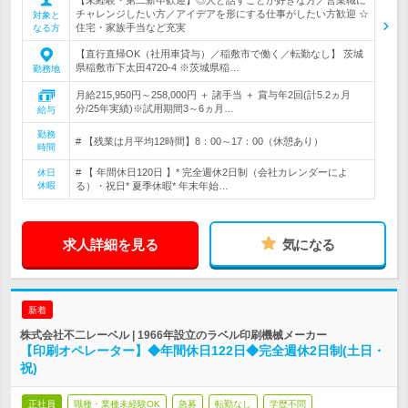
チャレンジしたい方／アイデアを形にする仕事がしたい方歓迎 ☆
対象と
住宅・家族手当など充実
なる方
【直行直帰OK（社用車貸与）／稲敷市で働く／転勤なし】 茨城
県稲敷市下太田4720-4 ※茨城県稲…
勤務地
月給215,950円～258,000円 ＋ 諸手当 ＋ 賞与年2回(計5.2ヵ月
分/25年実績)※試用期間3～6ヵ月…
給与
勤務
# 【残業は月平均12時間】8：00～17：00（休憩あり）
時間
# 【 年間休日120日 】* 完全週休2日制（会社カレンダーによ
休日
休暇
る）・祝日* 夏季休暇* 年末年始…
求人詳細を見る
気になる
新着
株式会社不二レーベル | 1966年設立のラベル印刷機械メーカー
【印刷オペレーター】◆年間休日122日◆完全週休2日制(土日・
祝)
正社員
職種・業種未経験OK
急募
転勤なし
学歴不問