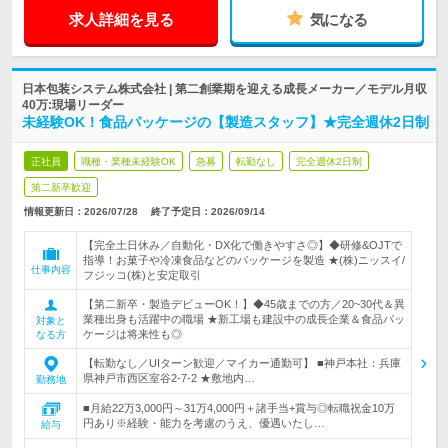
求人詳細を見る
気になる
日本包装システム株式会社 | 第二創業期を迎える成長メーカー／モデル月収
40万:現場リーダー
未経験OK！食品パッケージの【製造スタッフ】★完全週休2日制
正社員
職種・業種未経験OK
急募
転勤なし
完全週休2日制
第二新卒歓迎
情報更新日：2026/07/28
終了予定日：
2026/09/14
【完全土日休み／自動化・DX化で働きやすさ◎】◆研修&OJTで
指導！お菓子や冷凍食品などのパッケージを製造 ★(株)ニッスイ/
仕事内容
フジッコ(株)と安定取引
【第二新卒・製造デビューOK！】◆45歳までの方／20~30代＆異
業種出身も活躍中の職場 ★新工場も建設中の成長企業＆食品パッ
対象と
ケージは将来性も◎
なる方
【転勤なし／UIターン歓迎／マイカー通勤可】 ■神戸本社：兵庫
県神戸市西区室谷2-7-2 ★敷地内…
勤務地
■月給22万3,000円～31万4,000円＋諸手当+賞与◎転職祝金10万
円あり※経験・能力を考慮のうえ、優遇いたし…
給与