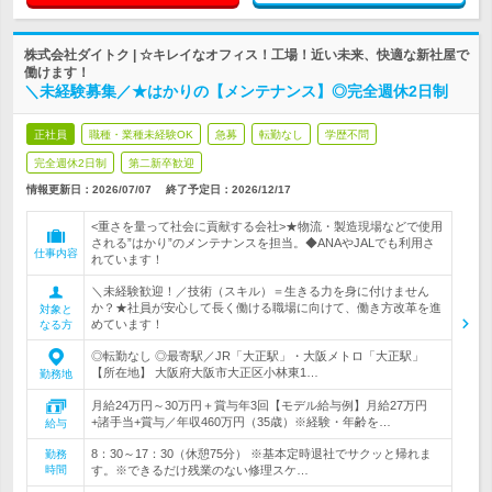
株式会社ダイトク | ☆キレイなオフィス！工場！近い未来、快適な新社屋で
働けます！
＼未経験募集／★はかりの【メンテナンス】◎完全週休2日制
正社員
職種・業種未経験OK
急募
転勤なし
学歴不問
完全週休2日制
第二新卒歓迎
情報更新日：2026/07/07
終了予定日：
2026/12/17
<重さを量って社会に貢献する会社>★物流・製造現場などで使用
される”はかり”のメンテナンスを担当。◆ANAやJALでも利用さ
仕事内容
れています！
＼未経験歓迎！／技術（スキル）＝生きる力を身に付けません
か？★社員が安心して長く働ける職場に向けて、働き方改革を進
対象と
めています！
なる方
◎転勤なし ◎最寄駅／JR「大正駅」・大阪メトロ「大正駅」
【所在地】 大阪府大阪市大正区小林東1…
勤務地
月給24万円～30万円＋賞与年3回【モデル給与例】月給27万円
+諸手当+賞与／年収460万円（35歳）※経験・年齢を…
給与
8：30～17：30（休憩75分） ※基本定時退社でサクッと帰れま
勤務
時間
す。※できるだけ残業のない修理スケ…