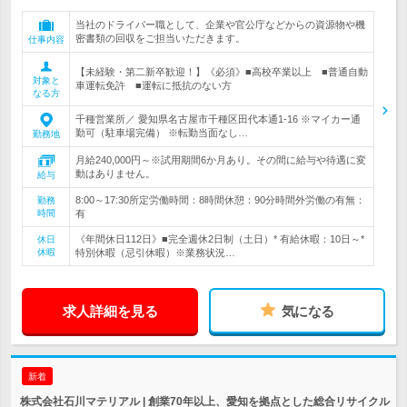
当社のドライバー職として、企業や官公庁などからの資源物や機
密書類の回収をご担当いただきます。
仕事内容
【未経験・第二新卒歓迎！】《必須》■高校卒業以上 ■普通自動
対象と
車運転免許 ■運転に抵抗のない方
なる方
千種営業所／ 愛知県名古屋市千種区田代本通1-16 ※マイカー通
勤可（駐車場完備） ※転勤当面なし…
勤務地
月給240,000円～※試用期間6か月あり。その間に給与や待遇に変
動はありません。
給与
8:00～17:30所定労働時間：8時間休憩：90分時間外労働の有無：
勤務
時間
有
《年間休日112日》■完全週休2日制（土日）* 有給休暇：10日～*
休日
休暇
特別休暇（忌引休暇）※業務状況…
求人詳細を見る
気になる
新着
株式会社石川マテリアル | 創業70年以上、愛知を拠点とした総合リサイクル