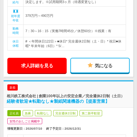
決定します。※試用期間3ヶ月（待遇変更なし）
給与
379万円～490万円
初年度
年収
勤務
7：30～16：15（実働7時間45分／休憩60分）※残業：有
時間
# ＜年間休日122日＞■休日* 完全週休2日制（土・日）* 祝日■休
休日
休暇
暇* 年末年始（6日）* 5/…
求人詳細を見る
気になる
新着
相川鉄工株式会社 | 創業100年以上の安定企業／完全週休2日制（土日）
経験者歓迎★転勤なし★製紙関連機器の【提案営業】
正社員
急募
転勤なし
完全週休2日制
第二新卒歓迎
女性のおしごと掲載中
情報更新日：2026/07/10
終了予定日：
2026/12/31