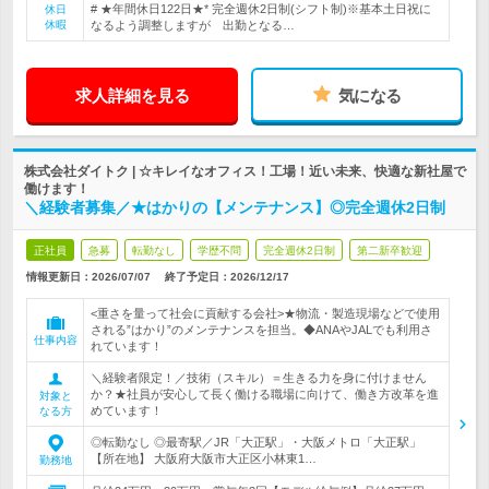
# ★年間休日122日★* 完全週休2日制(シフト制)※基本土日祝に
休日
休暇
なるよう調整しますが 出勤となる…
求人詳細を見る
気になる
株式会社ダイトク | ☆キレイなオフィス！工場！近い未来、快適な新社屋で
働けます！
＼経験者募集／★はかりの【メンテナンス】◎完全週休2日制
正社員
急募
転勤なし
学歴不問
完全週休2日制
第二新卒歓迎
情報更新日：2026/07/07
終了予定日：
2026/12/17
<重さを量って社会に貢献する会社>★物流・製造現場などで使用
される”はかり”のメンテナンスを担当。◆ANAやJALでも利用さ
仕事内容
れています！
＼経験者限定！／技術（スキル）＝生きる力を身に付けません
か？★社員が安心して長く働ける職場に向けて、働き方改革を進
対象と
めています！
なる方
◎転勤なし ◎最寄駅／JR「大正駅」・大阪メトロ「大正駅」
【所在地】 大阪府大阪市大正区小林東1…
勤務地