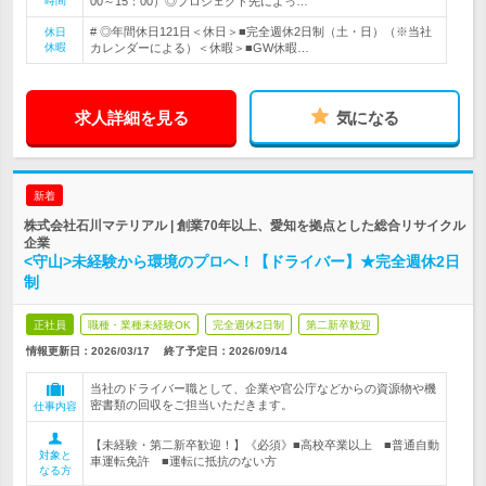
時間
00～15：00）◎プロジェクト先によっ…
# ◎年間休日121日＜休日＞■完全週休2日制（土・日）（※当社
休日
休暇
カレンダーによる）＜休暇＞■GW休暇…
求人詳細を見る
気になる
新着
株式会社石川マテリアル | 創業70年以上、愛知を拠点とした総合リサイクル
企業
<守山>未経験から環境のプロへ！【ドライバー】★完全週休2日
制
正社員
職種・業種未経験OK
完全週休2日制
第二新卒歓迎
情報更新日：2026/03/17
終了予定日：
2026/09/14
当社のドライバー職として、企業や官公庁などからの資源物や機
密書類の回収をご担当いただきます。
仕事内容
【未経験・第二新卒歓迎！】《必須》■高校卒業以上 ■普通自動
対象と
車運転免許 ■運転に抵抗のない方
なる方