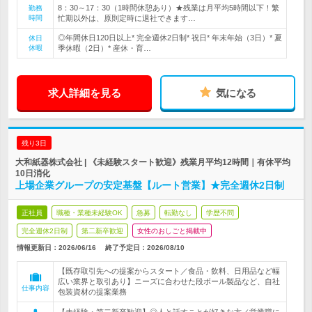
8：30～17：30（1時間休憩あり）★残業は月平均5時間以下！繁
勤務
時間
忙期以外は、原則定時に退社できます…
◎年間休日120日以上* 完全週休2日制* 祝日* 年末年始（3日）* 夏
休日
休暇
季休暇（2日）* 産休・育…
求人詳細を見る
気になる
残り3日
大和紙器株式会社 | 《未経験スタート歓迎》残業月平均12時間｜有休平均
10日消化
上場企業グループの安定基盤【ルート営業】★完全週休2日制
正社員
職種・業種未経験OK
急募
転勤なし
学歴不問
完全週休2日制
第二新卒歓迎
女性のおしごと掲載中
情報更新日：2026/06/16
終了予定日：
2026/08/10
【既存取引先への提案からスタート／食品・飲料、日用品など幅
広い業界と取引あり】ニーズに合わせた段ボール製品など、自社
仕事内容
包装資材の提案業務
【未経験・第二新卒歓迎】◎人と話すことが好きな方／営業職に