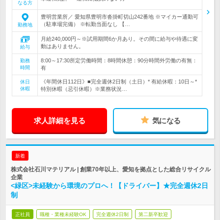
なる方
豊明営業所／ 愛知県豊明市沓掛町切山242番地 ※マイカー通勤可
（駐車場完備） ※転勤当面なし 【…
勤務地
月給240,000円～※試用期間6か月あり。その間に給与や待遇に変
動はありません。
給与
8:00～17:30所定労働時間：8時間休憩：90分時間外労働の有無：
勤務
時間
有
《年間休日112日》■完全週休2日制（土日）* 有給休暇：10日～*
休日
休暇
特別休暇（忌引休暇）※業務状況…
求人詳細を見る
気になる
新着
株式会社石川マテリアル | 創業70年以上、愛知を拠点とした総合リサイクル
企業
<緑区>未経験から環境のプロへ！【ドライバー】★完全週休2日
制
正社員
職種・業種未経験OK
完全週休2日制
第二新卒歓迎