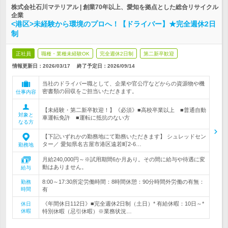
株式会社石川マテリアル | 創業70年以上、愛知を拠点とした総合リサイクル
企業
<港区>未経験から環境のプロへ！【ドライバー】★完全週休2日
制
正社員
職種・業種未経験OK
完全週休2日制
第二新卒歓迎
情報更新日：2026/03/17
終了予定日：
2026/09/14
当社のドライバー職として、企業や官公庁などからの資源物や機
密書類の回収をご担当いただきます。
仕事内容
【未経験・第二新卒歓迎！】《必須》■高校卒業以上 ■普通自動
対象と
車運転免許 ■運転に抵抗のない方
なる方
【下記いずれかの勤務地にて勤務いただきます】 シュレッドセン
ター／ 愛知県名古屋市港区遠若町2-6…
勤務地
月給240,000円～※試用期間6か月あり。その間に給与や待遇に変
動はありません。
給与
8:00～17:30所定労働時間：8時間休憩：90分時間外労働の有無：
勤務
時間
有
《年間休日112日》■完全週休2日制（土日）* 有給休暇：10日～*
休日
休暇
特別休暇（忌引休暇）※業務状況…