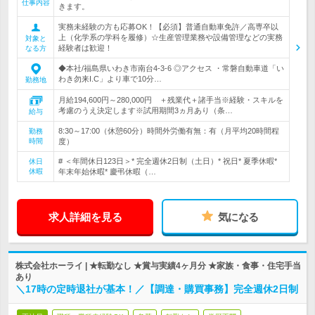
仕事内容
きます。
実務未経験の方も応募OK！【必須】普通自動車免許／高専卒以
上（化学系の学科を履修）☆生産管理業務や設備管理などの実務
対象と
経験者は歓迎！
なる方
◆本社/福島県いわき市南台4-3-6 ◎アクセス ・常磐自動車道「い
わき勿来I.C」より車で10分…
勤務地
月給194,600円～280,000円 ＋残業代＋諸手当※経験・スキルを
考慮のうえ決定します※試用期間3ヵ月あり（条…
給与
8:30～17:00（休憩60分）時間外労働有無：有（月平均20時間程
勤務
時間
度）
# ＜年間休日123日＞* 完全週休2日制（土日）* 祝日* 夏季休暇*
休日
休暇
年末年始休暇* 慶弔休暇（…
求人詳細を見る
気になる
株式会社ホーライ | ★転勤なし ★賞与実績4ヶ月分 ★家族・食事・住宅手当
あり
＼17時の定時退社が基本！／【調達・購買事務】完全週休2日制