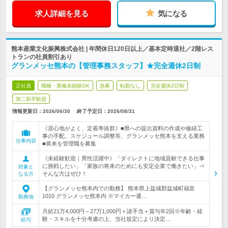
求人詳細を見る
気になる
熊本産業文化振興株式会社 | 年間休日120日以上／基本定時退社／2階レス
トランの社員割引あり
グランメッセ熊本の【管理事務スタッフ】★完全週休2日制
正社員
職種・業種未経験OK
急募
転勤なし
完全週休2日制
第二新卒歓迎
情報更新日：2026/06/30
終了予定日：
2026/08/31
《居心地がよく、定着率抜群》■県への提出資料の作成や修繕工
事の手配、スケジュール調整等、グランメッセ熊本を支える業務
仕事内容
■将来を管理職を募集
《未経験歓迎｜男性活躍中》「ダイレクトに地域貢献できる仕事
に挑戦したい」「家族の将来のためにも安定企業で働きたい」⇒
対象と
そんな方はぜひ！
なる方
【グランメッセ熊本内での勤務】 熊本県上益城郡益城町福富
1010 グランメッセ熊本内 ※マイカー通…
勤務地
月給21万4,000円～27万1,000円＋諸手当＋賞与年2回※年齢・経
験・スキルを十分考慮の上、当社規定により決定…
給与