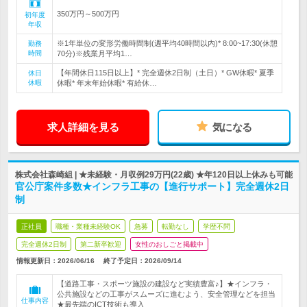
350万円～500万円
初年度
年収
※1年単位の変形労働時間制(週平均40時間以内)* 8:00~17:30(休憩
勤務
時間
70分)※残業月平均1…
【年間休日115日以上】* 完全週休2日制（土日）* GW休暇* 夏季
休日
休暇
休暇* 年末年始休暇* 有給休…
求人詳細を見る
気になる
株式会社森崎組 | ★未経験・月収例29万円(22歳) ★年120日以上休みも可能
官公庁案件多数★インフラ工事の【進行サポート】完全週休2日
制
正社員
職種・業種未経験OK
急募
転勤なし
学歴不問
完全週休2日制
第二新卒歓迎
女性のおしごと掲載中
情報更新日：2026/06/16
終了予定日：
2026/09/14
【道路工事・スポーツ施設の建設など実績豊富♪】★インフラ・
公共施設などの工事がスムーズに進むよう、安全管理などを担当
仕事内容
★最先端のICT技術も導入