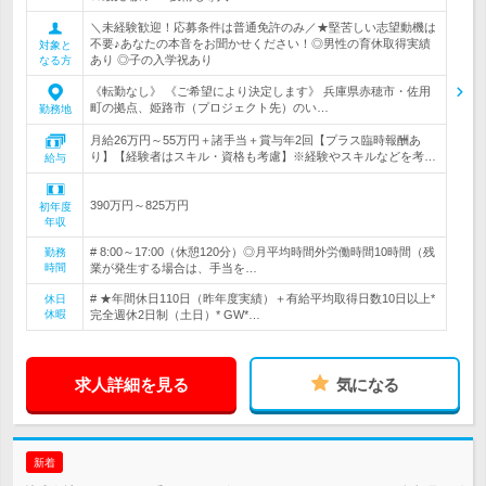
＼未経験歓迎！応募条件は普通免許のみ／★堅苦しい志望動機は
不要♪あなたの本音をお聞かせください！◎男性の育休取得実績
対象と
あり ◎子の入学祝あり
なる方
《転勤なし》 《ご希望により決定します》 兵庫県赤穂市・佐用
町の拠点、姫路市（プロジェクト先）のい…
勤務地
月給26万円～55万円＋諸手当＋賞与年2回【プラス臨時報酬あ
り】【経験者はスキル・資格も考慮】※経験やスキルなどを考…
給与
390万円～825万円
初年度
年収
# 8:00～17:00（休憩120分）◎月平均時間外労働時間10時間（残
勤務
時間
業が発生する場合は、手当を…
# ★年間休日110日（昨年度実績）＋有給平均取得日数10日以上*
休日
休暇
完全週休2日制（土日）* GW*…
求人詳細を見る
気になる
新着