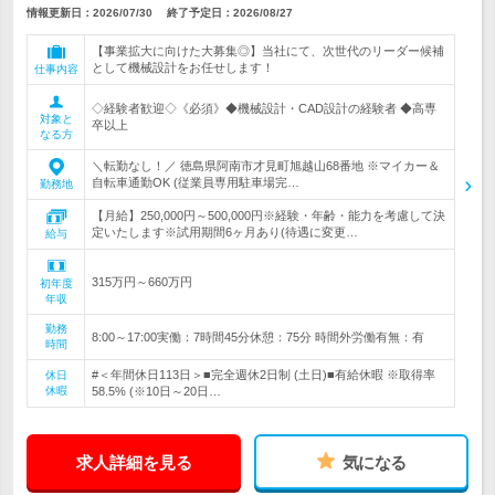
情報更新日：2026/07/30
終了予定日：
2026/08/27
【事業拡大に向けた大募集◎】当社にて、次世代のリーダー候補
として機械設計をお任せします！
仕事内容
◇経験者歓迎◇《必須》◆機械設計・CAD設計の経験者 ◆高専
対象と
卒以上
なる方
＼転勤なし！／ 徳島県阿南市才見町旭越山68番地 ※マイカー＆
自転車通勤OK (従業員専用駐車場完…
勤務地
【月給】250,000円～500,000円※経験・年齢・能力を考慮して決
定いたします※試用期間6ヶ月あり(待遇に変更…
給与
315万円～660万円
初年度
年収
勤務
8:00～17:00実働：7時間45分休憩：75分 時間外労働有無：有
時間
#＜年間休日113日＞■完全週休2日制 (土日)■有給休暇 ※取得率
休日
休暇
58.5% (※10日～20日…
求人詳細を見る
気になる