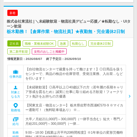
新着
株式会社東流社 | ＼未経験歓迎・物流社員デビュー応援／★転勤なし・UIタ
ーン歓迎
栃木勤務！【倉庫作業・物流社員】★夜勤無・完全週休2日制
正社員
職種・業種未経験OK
急募
転勤なし
完全週休2日制
第二新卒歓迎
女性のおしごと掲載中
情報更新日：2026/08/07
終了予定日：
2026/09/10
【自社物流センターで裁量を持って働けます！】◎日用品を扱う
センターで、商品の検品や在庫管理、受発注業務、入出荷…など
仕事内容
を行います！
【未経験歓迎】◎高卒以上◎40歳以下の方（若年層の長期キャリ
ア形成を図るため）誠実に仕事に取り組める方歓迎！フォークリ
対象と
フト免許をお持ちの方優遇
なる方
【関東支店・物流センター】 栃木県佐野市西浦町570-9 ※マイカ
ー通勤可！（無料駐車場あり） ※…
勤務地
大卒／月給211,000円～300,000円（一律手当含む）短大・専門／
月給201,000円～300,000円（一律…
給与
9:00～18:00【残業は月平均20時間程度】※1年単位の変形労働時
勤務
時間