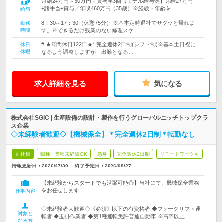
月給24万円～30万円＋賞与年3回【モデル給与例】月給27万円
+諸手当+賞与／年収460万円（35歳）※経験・年齢を…
給与
8：30～17：30（休憩75分） ※基本定時退社でサクッと帰れま
勤務
時間
す。※できるだけ残業のない修理スケ…
# ★年間休日122日★* 完全週休2日制(シフト制)※基本土日祝に
休日
休暇
なるよう調整しますが 出勤となる…
求人詳細を見る
気になる
株式会社SGIC | 生産設備の設計・製作を行うグローバルニッチトップクラ
ス企業
◇未経験者歓迎◇【機械保全】＊完全週休2日制＊転勤なし
正社員
職種・業種未経験OK
急募
完全週休2日制
リモートワーク可
情報更新日：2026/07/30
終了予定日：
2026/08/27
【未経験からスタートでも活躍可能◎】当社にて、機械保全業務
をお任せします！
仕事内容
◇未経験者大歓迎◇《必須》以下の有資格者 ◆フォークリフト運
対象と
転者 ◆玉掛作業者 ◆第1種運転免許普通自動車 ※高卒以上
なる方