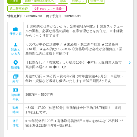
正社員
職種・業種未経験OK
急募
転勤なし
学歴不問
第二新卒歓迎
女性のおしごと掲載中
情報更新日：2026/07/28
終了予定日：
2026/08/31
【 突発的な仕事がないから、定時退社が可能♪ 】製造スケジュー
ルの調整、必要な部品の調達、在庫管理などをお任せ。※未経験
仕事内容
からじっくり育てます
＼30代が中心に活躍中／ ★未経験・第二新卒歓迎 ★普通免許
（AT可）★基本的なPCスキル ◎資格取得は会社が全額負担！業
対象と
務時間以内に取得も可能です
なる方
【転勤なし／「布施駅」より徒歩10分】 ◆本社 大阪府東大阪市
高井田本通2-3-10 ◆U・Iター…
勤務地
月給23万円～34万円＋賞与年2回（昨年度実績4ヶ月分）※経験・
年齢・資格など考慮し優遇いたします※試用期間3ヶ月あ…
給与
368万円～550万円
初年度
年収
* 8:00～17:00（休憩60分）※残業は全社平均月6.7時間！ 原則
勤務
時間
17時退社です。
# ☆年間休日120日＋有休取得義務5日＝年のお休みは125日以上*
休日
休暇
完全週休2日制※年6～8回程土…