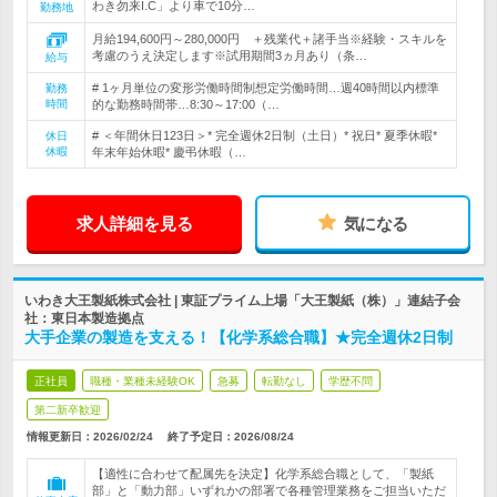
わき勿来I.C」より車で10分…
勤務地
月給194,600円～280,000円 ＋残業代＋諸手当※経験・スキルを
考慮のうえ決定します※試用期間3ヵ月あり（条…
給与
# 1ヶ月単位の変形労働時間制想定労働時間…週40時間以内標準
勤務
時間
的な勤務時間帯…8:30～17:00（…
# ＜年間休日123日＞* 完全週休2日制（土日）* 祝日* 夏季休暇*
休日
休暇
年末年始休暇* 慶弔休暇（…
求人詳細を見る
気になる
いわき大王製紙株式会社 | 東証プライム上場「大王製紙（株）」連結子会
社：東日本製造拠点
大手企業の製造を支える！【化学系総合職】★完全週休2日制
正社員
職種・業種未経験OK
急募
転勤なし
学歴不問
第二新卒歓迎
情報更新日：2026/02/24
終了予定日：
2026/08/24
【適性に合わせて配属先を決定】化学系総合職として、「製紙
部」と「動力部」いずれかの部署で各種管理業務をご担当いただ