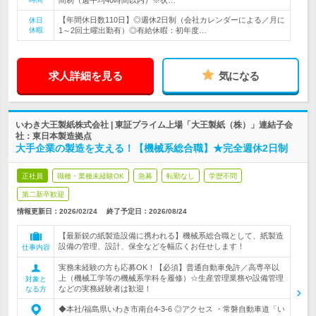
間制（週平均40時間以内）※状…
【年間休日数110日】◎週休2日制（会社カレンダーによる／月に
休日
休暇
1～2回土曜出勤有）◎有給休暇：初年度…
求人詳細を見る
気になる
いわき大王製紙株式会社 | 東証プライム上場「大王製紙（株）」連結子会
社：東日本製造拠点
大手企業の製造を支える！【機械系総合職】★完全週休2日制
正社員
職種・業種未経験OK
急募
転勤なし
学歴不問
第二新卒歓迎
情報更新日：2026/02/24
終了予定日：
2026/08/24
【最新鋭の紙製造設備に携われる】機械系総合職として、紙製造
設備の管理、設計、保全などを幅広くお任せします！
仕事内容
実務未経験の方も応募OK！【必須】普通自動車免許／高専卒以
上（機械工学等の機械系学科を履修）☆生産管理業務や設備管理
対象と
などの実務経験者は歓迎！
なる方
◆本社/福島県いわき市南台4-3-6 ◎アクセス ・常磐自動車道「い