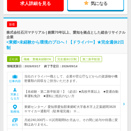
求人詳細を見る
気になる
新着
株式会社石川マテリアル | 創業70年以上、愛知を拠点とした総合リサイクル
企業
<東郷>未経験から環境のプロへ！【ドライバー】★完全週休2日
制
正社員
職種・業種未経験OK
完全週休2日制
第二新卒歓迎
情報更新日：2026/03/17
終了予定日：
2026/09/14
当社のドライバー職として、企業や官公庁などからの資源物や機
密書類の回収をご担当いただきます。
仕事内容
【未経験・第二新卒歓迎！】《必須》■高校卒業以上 ■普通自動
対象と
車運転免許 ■運転に抵抗のない方
なる方
東郷センター／ 愛知県愛知郡東郷町大字春木字上正葉廻間3828
※マイカー通勤可（駐車場完備） ※…
勤務地
月給240,000円～※試用期間6か月あり。その間に給与や待遇に変
動はありません。
給与