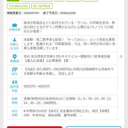
完全週休2日制
第二新卒歓迎
情報更新日：2026/07/07
終了予定日：
2026/12/28
食品や医薬品などに貼付されている「ラベル」の印刷を担当。商
品の顔となるデザイン性豊かなものにも携わる♪モノづくりの面
仕事内容
白さが抜群！
未経験・第二新卒者も歓迎！「やってみたい」という意欲を重視
します。配属される「印刷製造部」では、30～40代の年の近い先
対象と
輩も多数活躍しています。
なる方
本社 埼玉県所沢市林1-331-8 ※マイカー通勤OK！駐車場完備
【雇入れ直後】上記事業所 【変…
勤務地
【月給】207,300円～250,000円3か月間の試用期間中も同条件で
す経験や年齢を考慮し、決定します
給与
350万円～450万円
初年度
年収
実働7時間45分(休憩45分)の二交替制［1］6：30～15：00［2］
勤務
時間
14：45～23：15時間外…
# 年間休日122日【休日】完全週休2日制(土日)、祝日【休暇】
休日
休暇
GW、年末年始、有給休暇、慶弔休暇、…