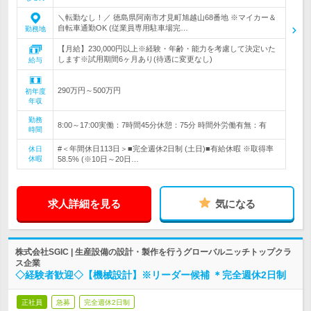
＼転勤なし！／ 徳島県阿南市才見町旭越山68番地 ※マイカー＆
自転車通勤OK (従業員専用駐車場完…
勤務地
【月給】230,000円以上※経験・年齢・能力を考慮して決定いた
します※試用期間6ヶ月あり(待遇に変更なし)
給与
290万円～500万円
初年度
年収
勤務
8:00～17:00実働：7時間45分休憩：75分 時間外労働有無：有
時間
#＜年間休日113日＞■完全週休2日制 (土日)■有給休暇 ※取得率
休日
休暇
58.5% (※10日～20日…
求人詳細を見る
気になる
株式会社SGIC | 生産設備の設計・製作を行うグローバルニッチトップクラ
ス企業
◇経験者歓迎◇【機械設計】※リーダー候補 ＊完全週休2日制
正社員
急募
完全週休2日制