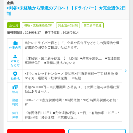
企業
<刈谷>未経験から環境のプロへ！【ドライバー】★完全週休2日
制
正社員
職種・業種未経験OK
完全週休2日制
第二新卒歓迎
情報更新日：2026/03/17
終了予定日：
2026/09/14
当社のドライバー職として、企業や官公庁などからの資源物や機
密書類の回収をご担当いただきます。
仕事内容
【未経験・第二新卒歓迎！】《必須》■高校卒業以上 ■普通自動
対象と
車運転免許 ■運転に抵抗のない方
なる方
刈谷シュレッドセンター／ 愛知県刈谷市新田町一丁目63番地 ※
マイカー通勤可（駐車場完備） ※転勤…
勤務地
月給240,000円～※試用期間6か月あり。その間に給与や待遇に変
動はありません。
給与
8:00～17:30所定労働時間：8時間休憩：90分時間外労働の有無：
勤務
時間
有
《年間休日112日》■完全週休2日制（土日）* 有給休暇：10日～*
休日
休暇
特別休暇（忌引休暇）※業務状況…