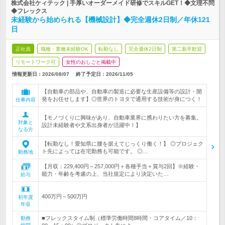
株式会社ケィテック | 手厚いオーダーメイド研修でスキルGET！◆文理不問
◆フレックス
未経験から始められる【機械設計】◆完全週休2日制／年休121
日
正社員
職種・業種未経験OK
転勤なし
完全週休2日制
第二新卒歓迎
リモートワーク可
女性のおしごと掲載中
情報更新日：2026/08/07
終了予定日：
2026/11/05
【自動車の部品や、自動車の製造に必要な生産設備等の設計・開
発をお任せします】◎世界のトヨタで通用する技術が身につく！
仕事内容
【モノづくりに興味があり、自動車業界に携わりたい方を募集。
対象と
設計未経験者や文系出身者が活躍中！】
なる方
【転勤なし！愛知県に腰を据えてじっくり働く！】 ◎プロジェク
ト先によっては在宅勤務も可能です。 ◎…
勤務地
【月収：229,400円～257,000円＋各種手当＋賞与2回】※経験・
能力・年齢を考慮の上、当社規定により決定いた…
給与
400万円～500万円
初年度
年収
■フレックスタイム制（標準労働時間8時間・コアタイム／10：
勤務