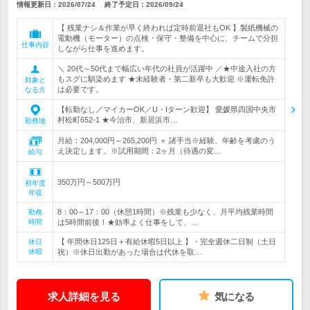
情報更新日：2026/07/24
終了予定日：
2026/09/24
【 残業ナシ＆作業が早く終われば定時前退社もOK 】製紙機械の
電動機（モーター）の点検・保守・整備を中心に、チームで分担
仕事内容
しながら仕事を進めます。
＼ 20代～50代まで幅広い年代の社員が活躍中 ／★中途入社の方
もスグに馴染めます ★未経験者・第二新卒も大歓迎 ※運転免許
対象と
は必要です。
なる方
【転勤なし／マイカーOK／U・Iターン歓迎】 愛媛県四国中央市
村松町652-1 ★今治市、新居浜市…
勤務地
月給：204,000円～265,200円 ＋ 諸手当※経験、年齢を考慮のう
え決定します。※試用期間：2ヶ月（待遇の変…
給与
350万円～500万円
初年度
年収
8：00～17：00（休憩1時間）※残業も少なく、月平均残業時間
勤務
時間
は5時間前後！★効率よく仕事をして、…
【 年間休日125日＋有給休暇5日以上 】・完全週休二日制（土日
休日
休暇
祝）※休日出勤があった場合は代休を取…
求人詳細を見る
気になる