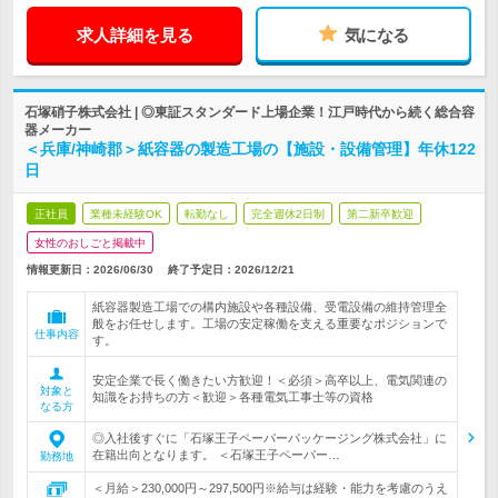
求人詳細を見る
気になる
石塚硝子株式会社 | ◎東証スタンダード上場企業！江戸時代から続く総合容
器メーカー
＜兵庫/神崎郡＞紙容器の製造工場の【施設・設備管理】年休122
日
正社員
業種未経験OK
転勤なし
完全週休2日制
第二新卒歓迎
女性のおしごと掲載中
情報更新日：2026/06/30
終了予定日：
2026/12/21
紙容器製造工場での構内施設や各種設備、受電設備の維持管理全
般をお任せします。工場の安定稼働を支える重要なポジションで
仕事内容
す。
安定企業で長く働きたい方歓迎！＜必須＞高卒以上、電気関連の
対象と
知識をお持ちの方＜歓迎＞各種電気工事士等の資格
なる方
◎入社後すぐに「石塚王子ペーパーパッケージング株式会社」に
在籍出向となります。 ＜石塚王子ペーパー…
勤務地
＜月給＞230,000円～297,500円※給与は経験・能力を考慮のうえ