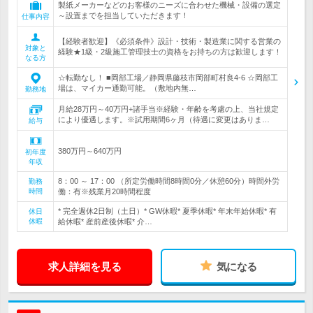
製紙メーカーなどのお客様のニーズに合わせた機械・設備の選定
～設置までを担当していただきます！
仕事内容
【経験者歓迎】《必須条件》設計・技術・製造業に関する営業の
対象と
経験★1級・2級施工管理技士の資格をお持ちの方は歓迎します！
なる方
☆転勤なし！ ■岡部工場／静岡県藤枝市岡部町村良4-6 ☆岡部工
場は、マイカー通勤可能。（敷地内無…
勤務地
月給28万円～40万円+諸手当※経験・年齢を考慮の上、当社規定
により優遇します。※試用期間6ヶ月（待遇に変更はありま…
給与
380万円～640万円
初年度
年収
8：00 ～ 17：00 （所定労働時間8時間0分／休憩60分）時間外労
勤務
時間
働：有※残業月20時間程度
* 完全週休2日制（土日）* GW休暇* 夏季休暇* 年末年始休暇* 有
休日
休暇
給休暇* 産前産後休暇* 介…
求人詳細を見る
気になる