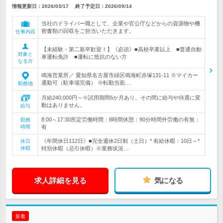
情報更新日：2026/03/17
終了予定日：
2026/09/14
当社のドライバー職として、企業や官公庁などからの資源物や機
密書類の回収をご担当いただきます。
仕事内容
【未経験・第二新卒歓迎！】《必須》■高校卒業以上 ■普通自動
対象と
車運転免許 ■運転に抵抗のない方
なる方
鳴海営業所／ 愛知県名古屋市緑区鳴海町赤塚131-11 ※マイカー
通勤可（駐車場完備） ※転勤当面…
勤務地
月給240,000円～※試用期間6か月あり。その間に給与や待遇に変
動はありません。
給与
8:00～17:30所定労働時間：8時間休憩：90分時間外労働の有無：
勤務
時間
有
《年間休日112日》■完全週休2日制（土日）* 有給休暇：10日～*
休日
休暇
特別休暇（忌引休暇）※業務状況…
求人詳細を見る
気になる
新着