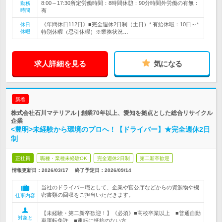
8:00～17:30所定労働時間：8時間休憩：90分時間外労働の有無：
勤務
時間
有
《年間休日112日》■完全週休2日制（土日）* 有給休暇：10日～*
休日
休暇
特別休暇（忌引休暇）※業務状況…
求人詳細を見る
気になる
新着
株式会社石川マテリアル | 創業70年以上、愛知を拠点とした総合リサイクル
企業
<豊明>未経験から環境のプロへ！【ドライバー】★完全週休2日
制
正社員
職種・業種未経験OK
完全週休2日制
第二新卒歓迎
情報更新日：2026/03/17
終了予定日：
2026/09/14
当社のドライバー職として、企業や官公庁などからの資源物や機
密書類の回収をご担当いただきます。
仕事内容
【未経験・第二新卒歓迎！】《必須》■高校卒業以上 ■普通自動
対象と
車運転免許 ■運転に抵抗のない方