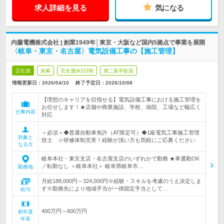
求人詳細を見る
気になる
内藤電機株式会社 | 創業1949年│東京・大阪など国内5拠点で事業を展開
〈岐阜・東京・名古屋〉電気設備工事の【施工管理】
正社員
急募
完全週休2日制
第二新卒歓迎
情報更新日：2026/04/10
終了予定日：
2026/10/08
【理想のキャリアを目指せる】電気設備工事における施工管理を
お任せします！★店舗や商業施設、学校、病院、工場など幅広く
仕事内容
対応
＜必須＞◆普通自動車免許（AT限定可）◆1級電気工事施工管理
対象と
技士 ☆研修体制充実！経験が浅い方も気軽にご応募ください
なる方
岐阜本社・東京支店・名古屋支店のいずれかで勤務 ★車通勤OK
／転勤なし ＜岐阜本社＞ 岐阜県岐阜市…
勤務地
月給188,000円～324,000円※経験・スキルを考慮のうえ決定しま
す※勤務先により地域手当が一律固定手当として…
給与
400万円～600万円
初年度
年収