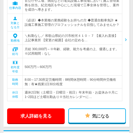
官公庁や工場、病院などの電気設備工事現場において施工管理業
務を担当。紀北地区を中心にした現場で工事全体を管理し、案件
仕事内容
を成功へ導きます。
《必須》◆本業種の業務経験をお持ちの方 ◆普通自動車免許 ★
対象と
設備工事施工管理のプロフェッショナルを目指してみませんか？
なる方
＼転勤なし／ 和歌山県紀の川市粉河４１０－７ 【雇入れ直後】
上記事業所 【変更の範囲】会社の定める…
勤務地
月給 300,000円～※年齢、経験、能力を考慮の上、優遇します。
※試用期間：なし
給与
500万円～600万円
初年度
年収
8:00～17:30所定労働時間：8時間休憩時間：90分時間外労働有
勤務
時間
無：有★残業1日30分程度
週休2日制（土曜日・日曜日・祝日）年末年始・お盆休み※月に
休日
休暇
1~2回ほど土曜出勤あり※当社カレンダーに…
求人詳細を見る
気になる