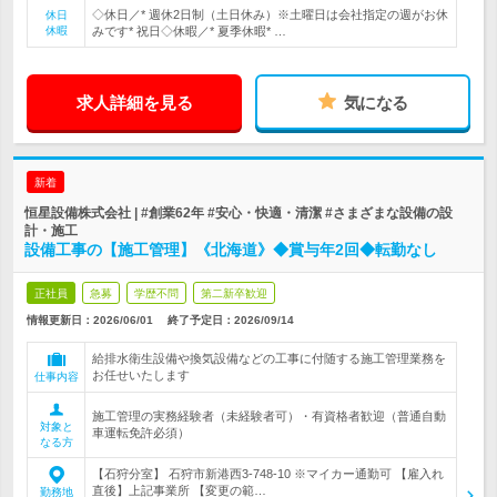
◇休日／* 週休2日制（土日休み）※土曜日は会社指定の週がお休
休日
休暇
みです* 祝日◇休暇／* 夏季休暇* …
求人詳細を見る
気になる
新着
恒星設備株式会社 | #創業62年 #安心・快適・清潔 #さまざまな設備の設
計・施工
設備工事の【施工管理】《北海道》◆賞与年2回◆転勤なし
正社員
急募
学歴不問
第二新卒歓迎
情報更新日：2026/06/01
終了予定日：
2026/09/14
給排水衛生設備や換気設備などの工事に付随する施工管理業務を
お任せいたします
仕事内容
施工管理の実務経験者（未経験者可）・有資格者歓迎（普通自動
対象と
車運転免許必須）
なる方
【石狩分室】 石狩市新港西3-748-10 ※マイカー通勤可 【雇入れ
直後】上記事業所 【変更の範…
勤務地