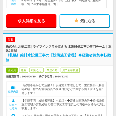
# 年間休日125日* 完全週休2日制（土日祝）* 有給休暇* 夏期休
休日
休暇
暇：9日* 年末年始休暇：9日…
求人詳細を見る
気になる
新着
株式会社水研工業 | ライフインフラを支える 水道設備工事の専門チーム｜週
休2日制
《札幌》給排水設備工事の【設備施工管理】◆経験者募集◆転勤
無
正社員
急募
転勤なし
学歴不問
第二新卒歓迎
情報更新日：2026/06/29
終了予定日：
2026/12/03
《経験を活かして活躍！》設備施工管理として、主に新築一般住
宅の給・排の配管や器具の取り付けなどに関する施工管理をお任
仕事内容
せします！
【学歴不問｜経験者募集】＜必須＞◆普通自動車免許◆給排設備
施工管理の実務経験 ◎管工事施工管理技士の資格をお持ちの方は
対象と
歓迎します♪
なる方
＜本社＞ 北海道札幌市東区北37条東26丁目1-45 【雇入れ直後】