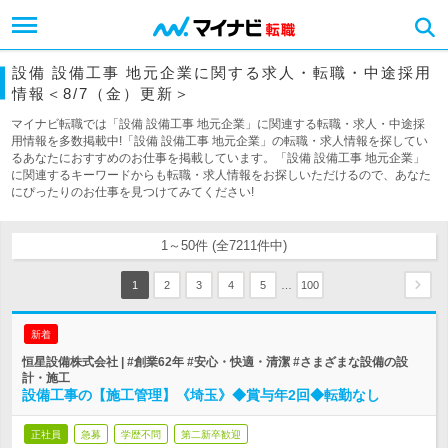
設備 設備工事 地元企業に関する求人・転職・中途採用
情報＜8/7（金）更新＞
マイナビ転職では「設備 設備工事 地元企業」に関連する転職・求人・中途採
用情報を多数掲載中!「設備 設備工事 地元企業」の転職・求人情報を探してい
るあなたにおすすめのお仕事を掲載しています。「設備 設備工事 地元企業」
に関連するキーワードからも転職・求人情報をお探しいただけるので、あなた
にぴったりのお仕事を見つけてみてください!
1～50件 (全7211件中)
…
1
2
3
4
5
100
新着
恒星設備株式会社 | #創業62年 #安心・快適・清潔 #さまざまな設備の設
計・施工
設備工事の【施工管理】《埼玉》◆賞与年2回◆転勤なし
正社員
急募
学歴不問
第二新卒歓迎