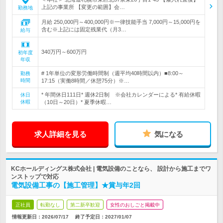
上記の事業所 【変更の範囲】会…
勤務地
月給 250,000円～400,000円※一律技能手当 7,000円～15,000円を
含む※上記には固定残業代（月3…
給与
340万円～600万円
初年度
年収
# 1年単位の変形労働時間制（週平均40時間以内）■8:00～
勤務
時間
17:15（実働8時間／休憩75分）※…
* 年間休日111日* 週休2日制 ※会社カレンダーによる* 有給休暇
休日
休暇
（10日～20日）* 夏季休暇…
求人詳細を見る
気になる
KCホールディングス株式会社 | 電気設備のことなら、 設計から施工までワ
ンストップで対応
電気設備工事の【施工管理】★賞与年2回
正社員
転勤なし
第二新卒歓迎
女性のおしごと掲載中
情報更新日：2026/07/17
終了予定日：
2027/01/07