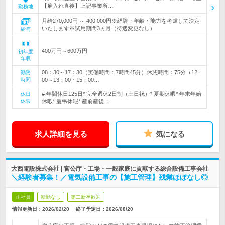
【雇入れ直後】上記事業所…
勤務地
月給270,000円 ～ 400,000円※経験・年齢・能力を考慮して決定
いたします※試用期間3ヵ月（待遇変更なし）
給与
400万円～600万円
初年度
年収
08：30～17：30（実働時間：7時間45分）休憩時間：75分（12：
勤務
時間
00～13：00・15：00…
# 年間休日125日* 完全週休2日制（土日祝）* 夏期休暇* 年末年始
休日
休暇
休暇* 慶弔休暇* 産前産後…
求人詳細を見る
気になる
大西電設株式会社 | 官公庁・工場・一般家庭に貢献する総合設備工事会社
＼経験者募集！／電気設備工事の【施工管理】残業ほぼなし◎
正社員
転勤なし
第二新卒歓迎
情報更新日：2026/02/20
終了予定日：
2026/08/20