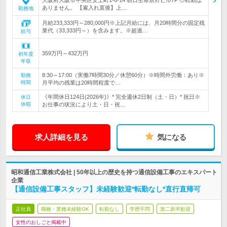
大阪府大阪市中央区安土町1-6-14 朝日生命辰野ビル7F ◎転勤は
ありません。 【雇入れ直後】上…
勤務地
月給233,333円～280,000円※上記月給には、月20時間分の固定残
業代（33,333円～）を含みます。※超過…
給与
359万円～432万円
初年度
年収
8:30～17:00（実働7時間30分／休憩60分）※時間外労働：あり※
勤務
時間
月平均の残業は20時間程度で…
《年間休日124日(2026年)》* 完全週休2日制（土・日）* 祝日※
休日
休暇
お仕事の状況により土・日・祝…
求人詳細を見る
気になる
昭和通信工業株式会社 | 50年以上の歴史を持つ通信設備工事のエキスパート
企業
【通信設備工事スタッフ】未経験歓迎*転勤なし*直行直帰可
正社員
職種・業種未経験OK
転勤なし
学歴不問
第二新卒歓迎
女性のおしごと掲載中