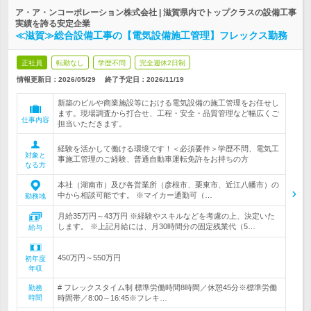
ア・ア・ンコーポレーション株式会社 | 滋賀県内でトップクラスの設備工事
実績を誇る安定企業
≪滋賀≫総合設備工事の【電気設備施工管理】フレックス勤務
正社員
転勤なし
学歴不問
完全週休2日制
情報更新日：2026/05/29
終了予定日：
2026/11/19
新築のビルや商業施設等における電気設備の施工管理をお任せし
ます。現場調査から打合せ、工程・安全・品質管理など幅広くご
仕事内容
担当いただきます。
経験を活かして働ける環境です！＜必須要件＞学歴不問、電気工
対象と
事施工管理のご経験、普通自動車運転免許をお持ちの方
なる方
本社（湖南市）及び各営業所（彦根市、栗東市、近江八幡市）の
中から相談可能です。 ※マイカー通勤可（…
勤務地
月給35万円～43万円 ※経験やスキルなどを考慮の上、決定いた
します。 ※上記月給には、月30時間分の固定残業代（5…
給与
450万円～550万円
初年度
年収
# フレックスタイム制 標準労働時間8時間／休憩45分※標準労働
勤務
時間
時間帯／8:00～16:45※フレキ…