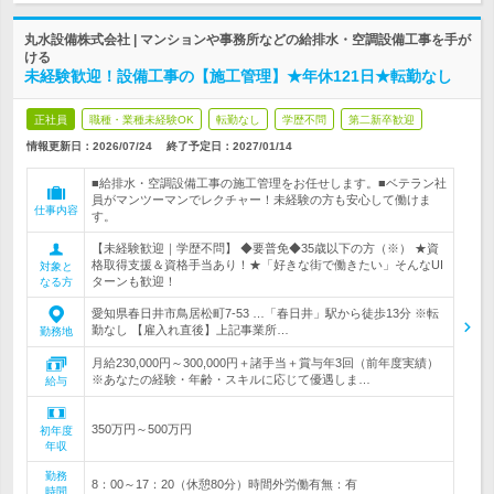
丸水設備株式会社 | マンションや事務所などの給排水・空調設備工事を手が
ける
未経験歓迎！設備工事の【施工管理】★年休121日★転勤なし
正社員
職種・業種未経験OK
転勤なし
学歴不問
第二新卒歓迎
情報更新日：2026/07/24
終了予定日：
2027/01/14
■給排水・空調設備工事の施工管理をお任せします。■ベテラン社
員がマンツーマンでレクチャー！未経験の方も安心して働けま
仕事内容
す。
【未経験歓迎｜学歴不問】 ◆要普免◆35歳以下の方（※） ★資
格取得支援＆資格手当あり！★「好きな街で働きたい」そんなUI
対象と
ターンも歓迎！
なる方
愛知県春日井市鳥居松町7-53 …「春日井」駅から徒歩13分 ※転
勤なし 【雇入れ直後】上記事業所…
勤務地
月給230,000円～300,000円＋諸手当＋賞与年3回（前年度実績）
※あなたの経験・年齢・スキルに応じて優遇しま…
給与
350万円～500万円
初年度
年収
勤務
8：00～17：20（休憩80分）時間外労働有無：有
時間