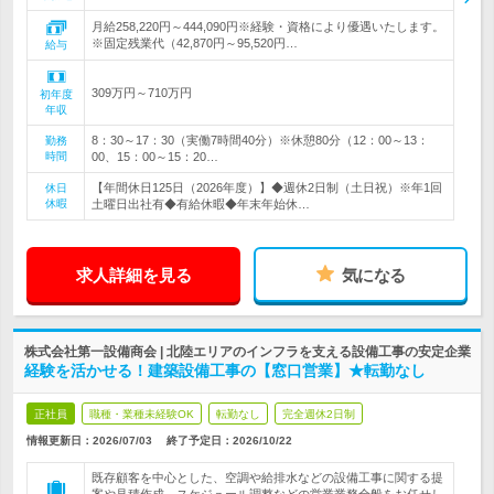
月給258,220円～444,090円※経験・資格により優遇いたします。
※固定残業代（42,870円～95,520円…
給与
309万円～710万円
初年度
年収
8：30～17：30（実働7時間40分）※休憩80分（12：00～13：
勤務
時間
00、15：00～15：20…
【年間休日125日（2026年度）】◆週休2日制（土日祝）※年1回
休日
休暇
土曜日出社有◆有給休暇◆年末年始休…
求人詳細を見る
気になる
株式会社第一設備商会 | 北陸エリアのインフラを支える設備工事の安定企業
経験を活かせる！建築設備工事の【窓口営業】★転勤なし
正社員
職種・業種未経験OK
転勤なし
完全週休2日制
情報更新日：2026/07/03
終了予定日：
2026/10/22
既存顧客を中心とした、空調や給排水などの設備工事に関する提