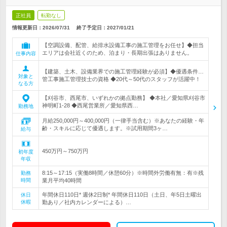
正社員
転勤なし
情報更新日：2026/07/31
終了予定日：
2027/01/21
【空調設備、配管、給排水設備工事の施工管理をお任せ】◆担当
エリアは会社近くのため、泊まり・長期出張はありません。
仕事内容
【建築、土木、設備業界での施工管理経験が必須】◆優遇条件…
対象と
管工事施工管理技士の資格 ◆20代～50代のスタッフが活躍中！
なる方
【刈谷市、西尾市、いずれかの拠点勤務】 ◆本社／愛知県刈谷市
神明町1-28 ◆西尾営業所／愛知県西…
勤務地
月給250,000円～400,000円（一律手当含む）※あなたの経験・年
齢・スキルに応じて優遇します。※試用期間3ヶ…
給与
450万円～750万円
初年度
年収
8:15～17:15（実働8時間／休憩60分）※時間外労働有無：有※残
勤務
時間
業月平均40時間
年間休日110日* 週休2日制* 年間休日110日（土日、年5日土曜出
休日
休暇
勤あり／社内カレンダーによる）…