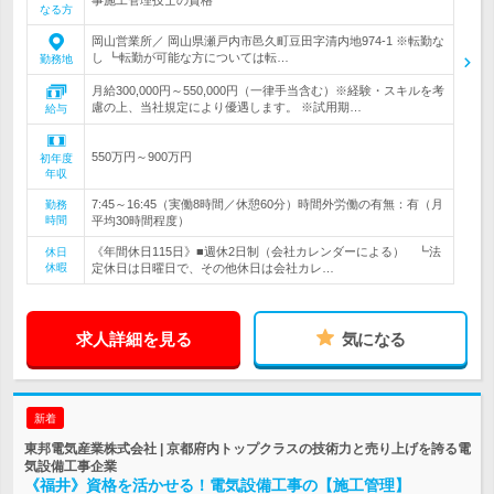
事施工管理技士の資格
なる方
岡山営業所／ 岡山県瀬戸内市邑久町豆田字清内地974-1 ※転勤な
し ┗転勤が可能な方については転…
勤務地
月給300,000円～550,000円（一律手当含む）※経験・スキルを考
慮の上、当社規定により優遇します。 ※試用期…
給与
550万円～900万円
初年度
年収
7:45～16:45（実働8時間／休憩60分）時間外労働の有無：有（月
勤務
時間
平均30時間程度）
《年間休日115日》■週休2日制（会社カレンダーによる） ┗法
休日
休暇
定休日は日曜日で、その他休日は会社カレ…
求人詳細を見る
気になる
新着
東邦電気産業株式会社 | 京都府内トップクラスの技術力と売り上げを誇る電
気設備工事企業
《福井》資格を活かせる！電気設備工事の【施工管理】