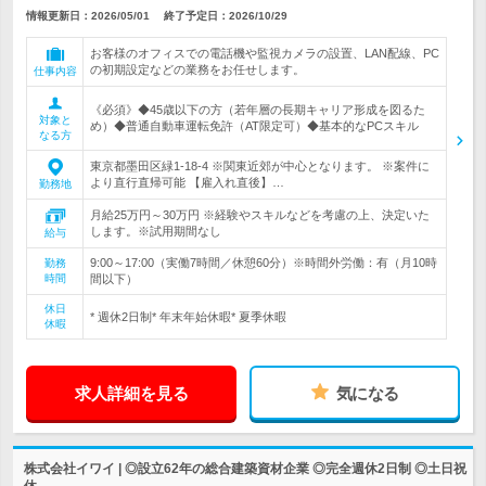
情報更新日：2026/05/01
終了予定日：
2026/10/29
お客様のオフィスでの電話機や監視カメラの設置、LAN配線、PC
の初期設定などの業務をお任せします。
仕事内容
《必須》◆45歳以下の方（若年層の長期キャリア形成を図るた
対象と
め）◆普通自動車運転免許（AT限定可）◆基本的なPCスキル
なる方
東京都墨田区緑1-18-4 ※関東近郊が中心となります。 ※案件に
より直行直帰可能 【雇入れ直後】…
勤務地
月給25万円～30万円 ※経験やスキルなどを考慮の上、決定いた
します。※試用期間なし
給与
9:00～17:00（実働7時間／休憩60分）※時間外労働：有（月10時
勤務
時間
間以下）
休日
* 週休2日制* 年末年始休暇* 夏季休暇
休暇
求人詳細を見る
気になる
株式会社イワイ | ◎設立62年の総合建築資材企業 ◎完全週休2日制 ◎土日祝