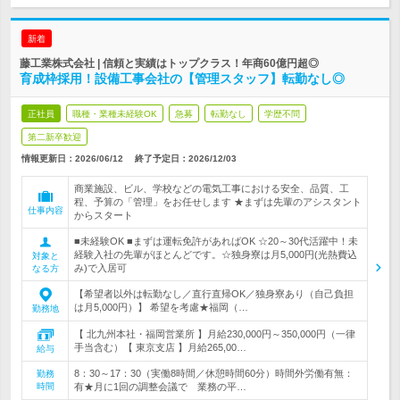
新着
藤工業株式会社 | 信頼と実績はトップクラス！年商60億円超◎
育成枠採用！設備工事会社の【管理スタッフ】転勤なし◎
正社員
職種・業種未経験OK
急募
転勤なし
学歴不問
第二新卒歓迎
情報更新日：2026/06/12
終了予定日：
2026/12/03
商業施設、ビル、学校などの電気工事における安全、品質、工
程、予算の「管理」をお任せします ★まずは先輩のアシスタント
仕事内容
からスタート
■未経験OK ■まずは運転免許があればOK ☆20～30代活躍中！未
経験入社の先輩がほとんどです。☆独身寮は月5,000円(光熱費込
対象と
み)で入居可
なる方
【希望者以外は転勤なし／直行直帰OK／独身寮あり（自己負担
は月5,000円）】 希望を考慮★福岡（…
勤務地
【 北九州本社・福岡営業所 】月給230,000円～350,000円（一律
手当含む）【 東京支店 】月給265,00…
給与
8：30～17：30（実働8時間／休憩時間60分）時間外労働有無：
勤務
時間
有★月に1回の調整会議で 業務の平…