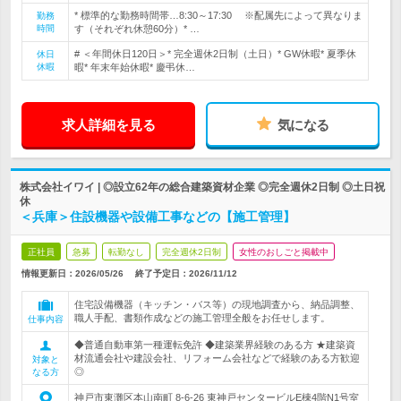
* 標準的な勤務時間帯…8:30～17:30 ※配属先によって異なりま
勤務
時間
す（それぞれ休憩60分）* …
# ＜年間休日120日＞* 完全週休2日制（土日）* GW休暇* 夏季休
休日
休暇
暇* 年末年始休暇* 慶弔休…
求人詳細を見る
気になる
株式会社イワイ | ◎設立62年の総合建築資材企業 ◎完全週休2日制 ◎土日祝
休
＜兵庫＞住設機器や設備工事などの【施工管理】
正社員
急募
転勤なし
完全週休2日制
女性のおしごと掲載中
情報更新日：2026/05/26
終了予定日：
2026/11/12
住宅設備機器（キッチン・バス等）の現地調査から、納品調整、
職人手配、書類作成などの施工管理全般をお任せします。
仕事内容
◆普通自動車第一種運転免許 ◆建築業界経験のある方 ★建築資
材流通会社や建設会社、リフォーム会社などで経験のある方歓迎
対象と
◎
なる方
神戸市東灘区本山南町 8-6-26 東神戸センタービルE棟4階N1号室