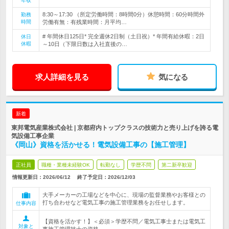
年収
8:30～17:30 （所定労働時間：8時間0分）休憩時間：60分時間外
勤務
時間
労働有無：有残業時間：月平均…
# 年間休日125日* 完全週休2日制（土日祝）* 年間有給休暇：2日
休日
休暇
～10日（下限日数は入社直後の…
求人詳細を見る
気になる
新着
東邦電気産業株式会社 | 京都府内トップクラスの技術力と売り上げを誇る電
気設備工事企業
《岡山》資格を活かせる！電気設備工事の【施工管理】
正社員
職種・業種未経験OK
転勤なし
学歴不問
第二新卒歓迎
情報更新日：2026/06/12
終了予定日：
2026/12/03
大手メーカーの工場などを中心に、現場の監督業務やお客様との
打ち合わせなど電気工事の施工管理業務をお任せします。
仕事内容
【資格を活かす！】＜必須＞学歴不問／電気工事士または電気工
対象と