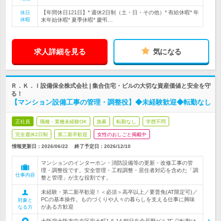
【年間休日121日】* 週休2日制（土・日・その他）* 有給休暇* 年
休日
休暇
末年始休暇* 夏季休暇* 慶弔…
求人詳細を見る
気になる
Ｒ．Ｋ．Ｉ設備保全株式会社 | 集合住宅・ビルの大切な資産価値と安全を守
る！
【マンション設備工事の管理・調整役】◆未経験歓迎◆転勤なし
正社員
職種・業種未経験OK
急募
転勤なし
学歴不問
完全週休2日制
第二新卒歓迎
女性のおしごと掲載中
情報更新日：2026/06/22
終了予定日：
2026/12/10
マンションのインターホン・消防設備等の更新・改修工事の管
理・調整役です。安全管理・工程調整・居住者対応を含めた「調
仕事内容
整と管理」が主な役割です。
未経験・第二新卒歓迎！＜必須＞高卒以上／要普免(AT限定可)／
PCの基本操作。ものづくりや人々の暮らしを支える仕事に興味
対象と
がある方歓迎
なる方