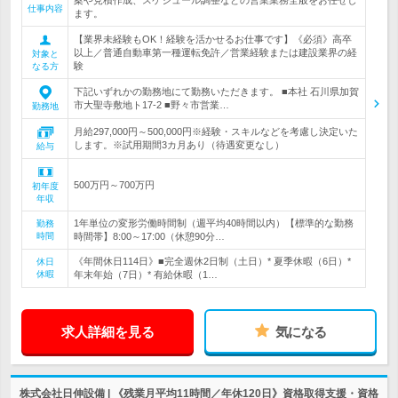
案や見積作成、スケジュール調整などの営業業務全般をお任せし
仕事内容
ます。
【業界未経験もOK！経験を活かせるお仕事です】《必須》高卒
以上／普通自動車第一種運転免許／営業経験または建設業界の経
対象と
験
なる方
下記いずれかの勤務地にて勤務いただきます。 ■本社 石川県加賀
市大聖寺敷地ト17-2 ■野々市営業…
勤務地
月給297,000円～500,000円※経験・スキルなどを考慮し決定いた
します。※試用期間3カ月あり（待遇変更なし）
給与
500万円～700万円
初年度
年収
1年単位の変形労働時間制（週平均40時間以内）【標準的な勤務
勤務
時間
時間帯】8:00～17:00（休憩90分…
《年間休日114日》■完全週休2日制（土日）* 夏季休暇（6日）*
休日
休暇
年末年始（7日）* 有給休暇（1…
求人詳細を見る
気になる
株式会社日伸設備 | 《残業月平均11時間／年休120日》資格取得支援・資格