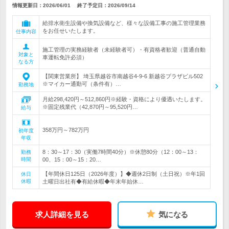
情報更新日：2026/06/01
終了予定日：
2026/09/14
給排水衛生設備や換気設備など、様々な設備工事の施工管理業務
をお任せいたします。
仕事内容
施工管理の実務経験者（未経験者可）・有資格者歓迎（普通自動
対象と
車運転免許必須）
なる方
【関東営業所】 埼玉県越谷市南越谷4-9-6 新越谷プラザビル502
※マイカー通勤可（条件有）…
勤務地
月給298,420円～512,860円※経験・資格により優遇いたします。
※固定残業代（42,870円～95,520円…
給与
358万円～782万円
初年度
年収
8：30～17：30（実働7時間40分）※休憩80分（12：00～13：
勤務
時間
00、15：00～15：20…
【年間休日125日（2026年度）】◆週休2日制（土日祝）※年1回
休日
休暇
土曜日出社有◆有給休暇◆年末年始休…
求人詳細を見る
気になる