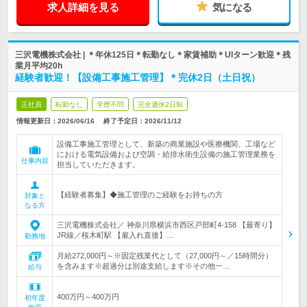
求人詳細を見る
気になる
三沢電機株式会社 | ＊年休125日＊転勤なし＊家賃補助＊UIターン歓迎＊残
業月平均20h
経験者歓迎！【設備工事施工管理】＊完休2日（土日祝）
正社員
転勤なし
学歴不問
完全週休2日制
情報更新日：2026/06/16
終了予定日：
2026/11/12
設備工事施工管理として、新築の商業施設や医療機関、工場など
における電気設備および空調・給排水衛生設備の施工管理業務を
仕事内容
担当していただきます。
【経験者募集】◆施工管理のご経験をお持ちの方
対象と
なる方
三沢電機株式会社／ 神奈川県横浜市西区戸部町4‐158 【最寄り】
JR線／桜木町駅 【雇入れ直後】…
勤務地
月給272,000円～※固定残業代として（27,000円～／15時間分）
を含みます※超過分は別途支給します※その他一…
給与
400万円～400万円
初年度