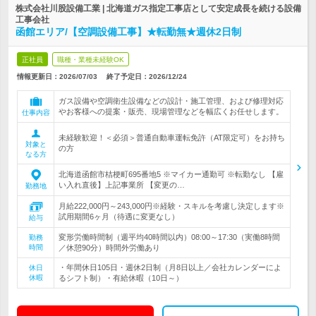
株式会社川股設備工業 | 北海道ガス指定工事店として安定成長を続ける設備
工事会社
函館エリア/【空調設備工事】★転勤無★週休2日制
正社員
職種・業種未経験OK
情報更新日：2026/07/03
終了予定日：
2026/12/24
ガス設備や空調衛生設備などの設計・施工管理、および修理対応
やお客様への提案・販売、現場管理などを幅広くお任せします。
仕事内容
未経験歓迎！＜必須＞普通自動車運転免許（AT限定可）をお持ち
対象と
の方
なる方
北海道函館市桔梗町695番地5 ※マイカー通勤可 ※転勤なし 【雇
い入れ直後】上記事業所 【変更の…
勤務地
月給222,000円～243,000円※経験・スキルを考慮し決定します※
試用期間6ヶ月（待遇に変更なし）
給与
変形労働時間制（週平均40時間以内）08:00～17:30（実働8時間
勤務
時間
／休憩90分）時間外労働あり
・年間休日105日・週休2日制（月8日以上／会社カレンダーによ
休日
休暇
るシフト制）・有給休暇（10日～）