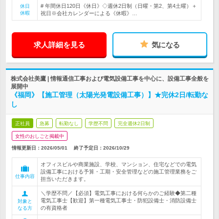
# 年間休日120日《休日》◇週休2日制（日曜・第2、第4土曜）＋
休日
休暇
祝日※会社カレンダーによる《休暇》…
求人詳細を見る
気になる
株式会社美鷹 | 情報通信工事および電気設備工事を中心に、設備工事全般を
展開中
《福岡》【施工管理（太陽光発電設備工事）】★完休2日/転勤な
し
正社員
急募
転勤なし
学歴不問
完全週休2日制
女性のおしごと掲載中
情報更新日：2026/05/01
終了予定日：
2026/10/29
オフィスビルや商業施設、学校、マンション、住宅などでの電気
設備工事における予算・工期・安全管理などの施工管理業務をご
仕事内容
担当いただきます。
＼学歴不問／【必須】電気工事における何らかのご経験◆第二種
電気工事士【歓迎】第一種電気工事士・防犯設備士・消防設備士
対象と
の有資格者
なる方