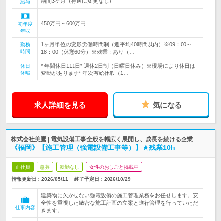
期間3ヶ月（待遇に変更なし）
給与
450万円～600万円
初年度
年収
1ヶ月単位の変形労働時間制（週平均40時間以内）※09：00～
勤務
時間
18：00（休憩60分）※残業：あり（…
* 年間休日111日* 週休2日制（日曜日休み）※現場により休日は
休日
休暇
変動があります* 年次有給休暇（1…
求人詳細を見る
気になる
株式会社美鷹 | 電気設備工事全般を幅広く展開し、成長を続ける企業
《福岡》【施工管理（強電設備工事等）】★残業10h
正社員
急募
転勤なし
女性のおしごと掲載中
情報更新日：2026/05/11
終了予定日：
2026/10/29
建築物に欠かせない強電設備の施工管理業務をお任せします。安
全性を重視した緻密な施工計画の立案と進行管理を行っていただ
仕事内容
きます。