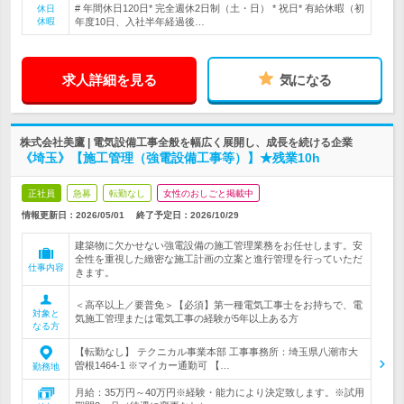
# 年間休日120日* 完全週休2日制（土・日） * 祝日* 有給休暇（初
休日
休暇
年度10日、入社半年経過後…
求人詳細を見る
気になる
株式会社美鷹 | 電気設備工事全般を幅広く展開し、成長を続ける企業
《埼玉》【施工管理（強電設備工事等）】★残業10h
正社員
急募
転勤なし
女性のおしごと掲載中
情報更新日：2026/05/01
終了予定日：
2026/10/29
建築物に欠かせない強電設備の施工管理業務をお任せします。安
全性を重視した緻密な施工計画の立案と進行管理を行っていただ
仕事内容
きます。
＜高卒以上／要普免＞【必須】第一種電気工事士をお持ちで、電
対象と
気施工管理または電気工事の経験が5年以上ある方
なる方
【転勤なし】 テクニカル事業本部 工事事務所：埼玉県八潮市大
曽根1464-1 ※マイカー通勤可 【…
勤務地
月給：35万円～40万円※経験・能力により決定致します。※試用