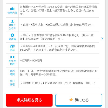
首都圏のビルや学校等における空調・衛生設備工事の施工管理職
として、現場の工程・安全・品質管理などをご担当いただきま
仕事内容
す。
＜必須＞■高卒以上 ■施工管理のご経験（対象物は不問です）
対象と
なる方
＜本社＞ 千葉県市川市行徳駅前4-9-10 ※転勤なし 【雇入れ直
後】上記事業所 【変更の範囲】会…
勤務地
＜年俸制＞4,000,000円～※上記金額には、固定残業代45時間分
86,000円～を含みます。超過分は別途支給いた…
給与
400万円～900万円
初年度
年収
8:00～17:30（所定労働時間8時間／休憩90分）※時間外労働の有
勤務
時間
無：有（月平均20～30時間程…
休日
＜年間休日119日＞■完全週休2日制（土日）有給休暇（10日～）
休暇
求人詳細を見る
気になる