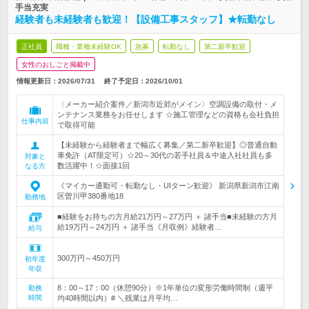
手当充実
経験者も未経験者も歓迎！【設備工事スタッフ】★転勤なし
正社員
職種・業種未経験OK
急募
転勤なし
第二新卒歓迎
女性のおしごと掲載中
情報更新日：2026/07/31
終了予定日：
2026/10/01
〈メーカー紹介案件／新潟市近郊がメイン〉空調設備の取付・メ
ンテナンス業務をお任せします ☆施工管理などの資格も会社負担
仕事内容
で取得可能
【未経験から経験者まで幅広く募集／第二新卒歓迎】◎普通自動
車免許（AT限定可）☆20～30代の若手社員＆中途入社社員も多
対象と
数活躍中！☆面接1回
なる方
《マイカー通勤可・転勤なし・UIターン歓迎》 新潟県新潟市江南
区曽川甲380番地18
勤務地
■経験をお持ちの方月給21万円～27万円 ＋ 諸手当■未経験の方月
給19万円～24万円 ＋ 諸手当《月収例》経験者…
給与
300万円～450万円
初年度
年収
8：00～17：00（休憩90分）※1年単位の変形労働時間制（週平
勤務
時間
均40時間以内）# ＼残業は月平均…