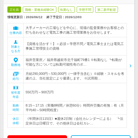
正社員
職種・業種未経験OK
転勤なし
学歴不問
第二新卒歓迎
情報更新日：2026/06/12
終了予定日：
2026/12/03
大手メーカーの工場などを中心に、現場の監督業務やお客様との
打ち合わせなど電気工事の施工管理業務をお任せします。
仕事内容
【資格を活かす！】＜必須＞学歴不問／電気工事士または電気工
対象と
事施工管理技士の資格
なる方
福井営業所／ 福井県越前市北千福町79番1 ※転勤なし ┗転勤が
可能な方については転勤可能性有のポ…
勤務地
月給290,000円～530,000円（一律手当含む）※経験・スキルを考
慮の上、当社規定により優遇します。 ※試用期…
給与
550万円～900万円
初年度
年収
8:15～17:15（実働8時間／休憩60分）時間外労働の有無：有（月
勤務
時間
平均40～50時間程度）
《年間休日115日》■週休2日制（会社カレンダーによる） ┗法
休日
休暇
定休日は日曜日で、その他休日は会社カレ…