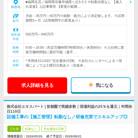
■福岡支店／福岡県宗像市城西ヶ丘5-2-2 ※転勤当面なし 【雇入
れ直後】上記事業所 【変更の範囲…
勤務地
月給：35万円～60万円※経験・能力により決定致します。※試用
期間3ヶ月（試用期間中の変更あり）
給与
550万円～840万円
初年度
年収
9:00～18:00（所定労働時間7時間30分／休憩90分）※入社時に変
勤務
時間
形労働時間制に選択可能（週平…
* 年間休日110日* 完全週休2日制 ※会社カレンダーによる⇒現
休日
休暇
場によっては土曜日出勤あり（別途休…
求人詳細を見る
気になる
株式会社エキスパート | 首都圏で実績多数｜現場利益の25％を還元｜年間休
日119日
設備工事の【施工管理】転勤なし／研修充実でスキルアップ◎
正社員
転勤なし
完全週休2日制
情報更新日：2026/05/26
終了予定日：
2026/08/31