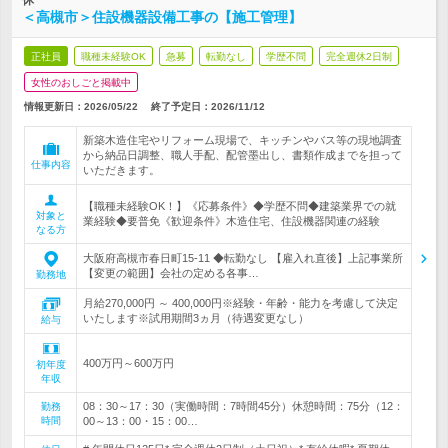
休
＜高槻市＞住設機器設備工事の【施工管理】
正社員
職種未経験OK
急募
転勤なし
学歴不問
完全週休2日制
女性のおしごと掲載中
情報更新日：2026/05/22
終了予定日：
2026/11/12
新築木造住宅やリフォーム現場で、キッチンやバス等の現地調査
から納品日調整、職人手配、配管墨出し、書類作成までを担って
仕事内容
いただきます。
【職種未経験OK！】《応募条件》◆学歴不問◆建築業界での就
対象と
業経験◆要普免《歓迎条件》木造住宅、住設機器関連の経験
なる方
大阪府高槻市春日町15-11 ◆転勤なし 【雇入れ直後】上記事業所
【変更の範囲】会社の定める各事…
勤務地
月給270,000円 ～ 400,000円※経験・年齢・能力を考慮して決定
いたします※試用期間3ヵ月（待遇変更なし）
給与
400万円～600万円
初年度
年収
08：30～17：30（実働時間：7時間45分）休憩時間：75分（12：
勤務
時間
00～13：00・15：00…