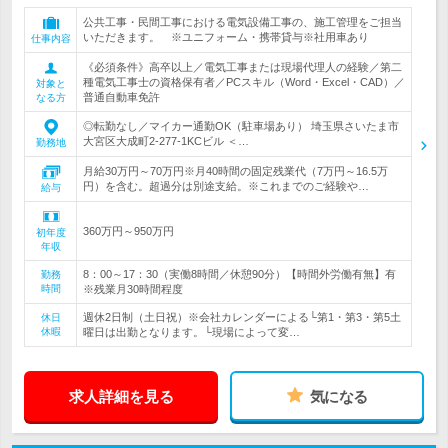
公共工事・民間工事における電気設備工事の、施工管理をご担当
いただきます。 ※ユニフォーム・携帯貸与※社用車あり
仕事内容
《必須条件》高卒以上／電気工事または現場代理人の経験／第二
種電気工事士の資格保有者／PCスキル（Word・Excel・CAD）／
対象と
普通自動車免許
なる方
◎転勤なし／マイカー通勤OK（駐車場あり） 埼玉県さいたま市
大宮区大成町2-277-1KCビル ＜…
勤務地
月給30万円～70万円※月40時間の固定残業代（7万円～16.5万
円）を含む。超過分は別途支給。※これまでのご経験や…
給与
360万円～950万円
初年度
年収
8：00～17：30（実働8時間／休憩90分）【時間外労働有無】有
勤務
時間
※残業月30時間程度
週休2日制（土日祝）※会社カレンダーによる└第1・第3・第5土
休日
休暇
曜日は出勤となります。└現場によって変…
求人詳細を見る
気になる