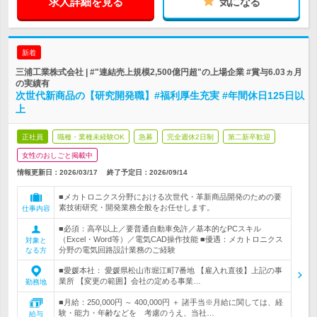
求人詳細を見る
気になる
新着
三浦工業株式会社 | #"連結売上規模2,500億円超"の上場企業 #賞与6.03ヵ月
の実績有
次世代新商品の【研究開発職】#福利厚生充実 #年間休日125日以
上
正社員
職種・業種未経験OK
急募
完全週休2日制
第二新卒歓迎
女性のおしごと掲載中
情報更新日：2026/03/17
終了予定日：
2026/09/14
■メカトロニクス分野における次世代・革新商品開発のための要
素技術研究・開発業務全般をお任せします。
仕事内容
■必須：高卒以上／要普通自動車免許／基本的なPCスキル
（Excel・Word等）／電気CAD操作技能 ■優遇：メカトロニクス
対象と
分野の電気回路設計業務のご経験
なる方
■愛媛本社： 愛媛県松山市堀江町7番地 【雇入れ直後】上記の事
業所 【変更の範囲】会社の定める事業…
勤務地
■月給：250,000円 ～ 400,000円 ＋ 諸手当※月給に関しては、経
験・能力・年齢などを 考慮のうえ、当社…
給与