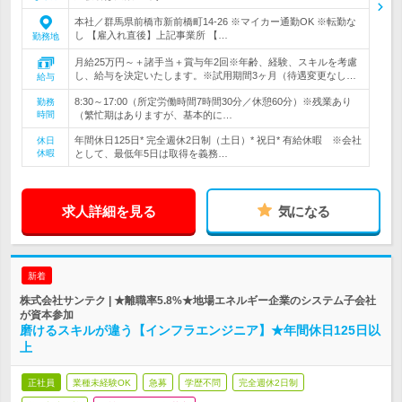
本社／群馬県前橋市新前橋町14-26 ※マイカー通勤OK ※転勤な
し 【雇入れ直後】上記事業所 【…
勤務地
月給25万円～＋諸手当＋賞与年2回※年齢、経験、スキルを考慮
し、給与を決定いたします。※試用期間3ヶ月（待遇変更なし…
給与
8:30～17:00（所定労働時間7時間30分／休憩60分）※残業あり
勤務
時間
（繁忙期はありますが、基本的に…
年間休日125日* 完全週休2日制（土日）* 祝日* 有給休暇 ※会社
休日
休暇
として、最低年5日は取得を義務…
求人詳細を見る
気になる
新着
株式会社サンテク | ★離職率5.8%★地場エネルギー企業のシステム子会社
が資本参加
磨けるスキルが違う【インフラエンジニア】★年間休日125日以
上
正社員
業種未経験OK
急募
学歴不問
完全週休2日制