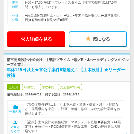
9:00～17:30(平日)※フレックスタイム（標準労働時間1日7.5時
勤務
時間
間）も導入しています。
■完全週休2日制(土・日) ■祝日■年末年始休暇(6日)■夏季休暇(5
休日
休暇
日)■有給休暇■特別休暇■慶弔…
求人詳細を見る
気になる
都市開発設計株式会社 | 【東証プライム上場／E・Jホールディングスのグル
ープ企業】
年休125日以上★官公庁案件9割越え！【土木設計】★リーダー
候補
正社員
転勤なし
学歴不問
完全週休2日制
情報更新日：2026/06/02
終了予定日：
2026/10/29
《官公庁案件9割以上！》上下水道・道路・橋梁・河川・砂防な
ど、群馬県内を中心に、計画・整備・修繕に向けた設計業務をお
仕事内容
任せします。
【必須】土木設計の実務経験・マネジメント経験◆要普免（AT限
定可）★技術士・RCCM保有者・建設工事・CADの経験者は大歓
対象と
迎です！
なる方