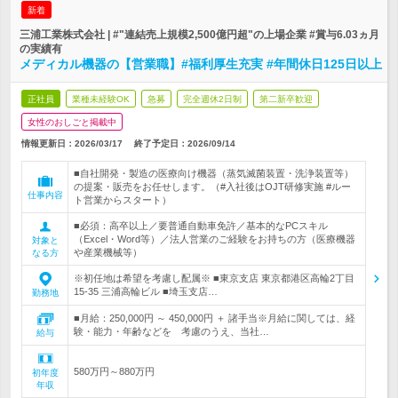
新着
三浦工業株式会社 | #"連結売上規模2,500億円超"の上場企業 #賞与6.03ヵ月
の実績有
メディカル機器の【営業職】#福利厚生充実 #年間休日125日以上
正社員
業種未経験OK
急募
完全週休2日制
第二新卒歓迎
女性のおしごと掲載中
情報更新日：2026/03/17
終了予定日：
2026/09/14
■自社開発・製造の医療向け機器（蒸気滅菌装置・洗浄装置等）
の提案・販売をお任せします。（#入社後はOJT研修実施 #ルー
仕事内容
ト営業からスタート）
■必須：高卒以上／要普通自動車免許／基本的なPCスキル
（Excel・Word等）／法人営業のご経験をお持ちの方（医療機器
対象と
や産業機械等）
なる方
※初任地は希望を考慮し配属※ ■東京支店 東京都港区高輪2丁目
15-35 三浦高輪ビル ■埼玉支店…
勤務地
■月給：250,000円 ～ 450,000円 ＋ 諸手当※月給に関しては、経
験・能力・年齢などを 考慮のうえ、当社…
給与
580万円～880万円
初年度
年収