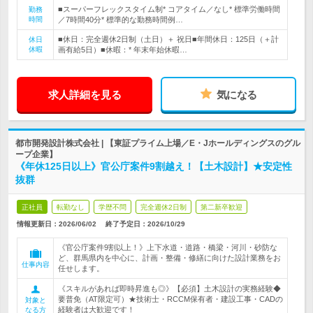
■スーパーフレックスタイム制* コアタイム／なし* 標準労働時間
勤務
時間
／7時間40分* 標準的な勤務時間例…
■休日：完全週休2日制（土日）＋ 祝日■年間休日：125日（＋計
休日
休暇
画有給5日）■休暇：* 年末年始休暇…
求人詳細を見る
気になる
都市開発設計株式会社 | 【東証プライム上場／E・Jホールディングスのグル
ープ企業】
《年休125日以上》官公庁案件9割越え！【土木設計】★安定性
抜群
正社員
転勤なし
学歴不問
完全週休2日制
第二新卒歓迎
情報更新日：2026/06/02
終了予定日：
2026/10/29
《官公庁案件9割以上！》上下水道・道路・橋梁・河川・砂防な
ど、群馬県内を中心に、計画・整備・修繕に向けた設計業務をお
仕事内容
任せします。
《スキルがあれば即時昇進も◎》【必須】土木設計の実務経験◆
要普免（AT限定可）★技術士・RCCM保有者・建設工事・CADの
対象と
経験者は大歓迎です！
なる方