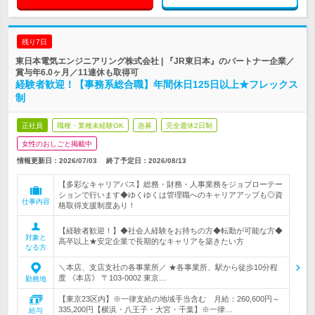
残り7日
東日本電気エンジニアリング株式会社 | 『JR東日本』のパートナー企業／
賞与年6.0ヶ月／11連休も取得可
経験者歓迎！【事務系総合職】年間休日125日以上★フレックス
制
正社員
職種・業種未経験OK
急募
完全週休2日制
女性のおしごと掲載中
情報更新日：2026/07/03
終了予定日：
2026/08/13
【多彩なキャリアパス】総務・財務・人事業務をジョブローテー
ションで行います◆ゆくゆくは管理職へのキャリアアップも◎資
仕事内容
格取得支援制度あり！
【経験者歓迎！】◆社会人経験をお持ちの方◆転勤が可能な方◆
対象と
高卒以上★安定企業で長期的なキャリアを築きたい方
なる方
＼本店、支店支社の各事業所／ ★各事業所、駅から徒歩10分程
度 《本店》 〒103-0002 東京…
勤務地
【東京23区内】※一律支給の地域手当含む 月給：260,600円～
335,200円【横浜・八王子・大宮・千葉】※一律…
給与