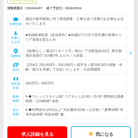
リモートワーク可
情報更新日：2026/04/07
終了予定日：
2026/09/24
建設や都市開発に伴う環境調査・工事を扱う営業のお仕事をお任
せいたします。
仕事内容
■未経験者歓迎《必須条件》■35歳以下の方※若年層の長期キャ
対象と
リア形成を図るため
なる方
【転勤なし／週2日リモート可／青山一丁目駅徒歩4分】 東京都
港区赤坂8丁目4番3号 エルマノス赤坂…
勤務地
【月給】250,000円～330,000円＋諸手当＋賞与年2回※経験・年
齢・能力を考慮して決定いたします。※試用期間…
給与
400万円～500万円
初年度
年収
# ◆フレックスタイム制* コアタイム10:00～15:00* 標準的な勤務
勤務
時間
時間：1日8時間* 休憩…
# ◆年間休日125日以上* 完全週休2日制（土日祝）* 夏季休暇* 年
休日
休暇
末年始休暇* 有給休暇* 慶…
求人詳細を見る
気になる