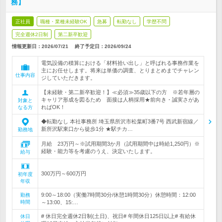
務】
正社員
職種・業種未経験OK
急募
転勤なし
学歴不問
完全週休2日制
第二新卒歓迎
情報更新日：2026/07/21
終了予定日：
2026/09/24
電気設備の積算における「材料拾い出し」と呼ばれる事務作業を
主にお任せします。将来は単価の調査、とりまとめまでチャレン
仕事内容
ジしていただきます。
【未経験・第二新卒歓迎！】≪必須≫35歳以下の方 ※若年層の
キャリア形成を図るため 面接は人柄採用★前向き・誠実さがあ
対象と
ればOK！
なる方
◆転勤なし 本社事務所 埼玉県所沢市松葉町3番7号 西武新宿線／
新所沢駅東口から徒歩1分 ★駅チカ…
勤務地
月給 23万円～※試用期間3か月（試用期間中は時給1,250円）※
経験・能力等を考慮のうえ、決定いたします。
給与
300万円～600万円
初年度
年収
9:00～18:00（実働7時間30分/休憩1時間30分）休憩時間：12:00
勤務
時間
～13:00、15:…
# 休日完全週休2日制(土日)、祝日# 年間休日125日以上# 有給休
休日