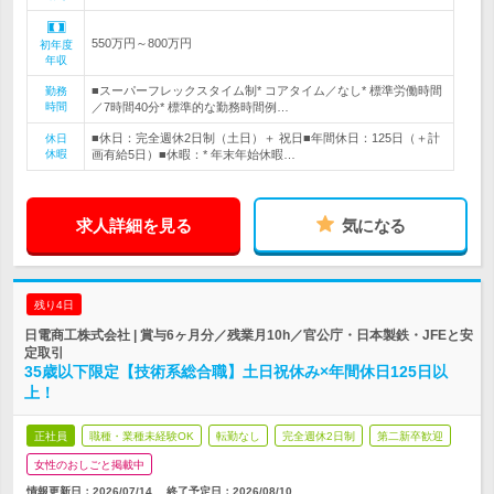
550万円～800万円
初年度
年収
■スーパーフレックスタイム制* コアタイム／なし* 標準労働時間
勤務
時間
／7時間40分* 標準的な勤務時間例…
■休日：完全週休2日制（土日）＋ 祝日■年間休日：125日（＋計
休日
休暇
画有給5日）■休暇：* 年末年始休暇…
求人詳細を見る
気になる
残り4日
日電商工株式会社 | 賞与6ヶ月分／残業月10h／官公庁・日本製鉄・JFEと安
定取引
35歳以下限定【技術系総合職】土日祝休み×年間休日125日以
上！
正社員
職種・業種未経験OK
転勤なし
完全週休2日制
第二新卒歓迎
女性のおしごと掲載中
情報更新日：2026/07/14
終了予定日：
2026/08/10