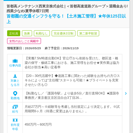
首都高メンテナンス西東京株式会社 | ＜首都高速道路グループ＞退職金あり/
残業少なめ/夏季休暇7日間
首都圏の交通インフラを守る！【土木施工管理】★年休125日以
上
正社員
急募
転勤なし
完全週休2日制
第二新卒歓迎
女性のおしごと掲載中
情報更新日：2026/05/29
終了予定日：
2026/11/19
【実働7.5h/時差出勤OK】官公庁から依頼を受けた、都区道・橋
梁の保守・修繕工事における、施工管理をお任せ★実作業は協力
仕事内容
会社が担当★高い定着率
【20～30代活躍中】◆道路工事に関わった経験をお持ちの方◎ス
キルによっては“主任職”スタートも可能！★プライベートを充実
対象と
させたい方も◎
なる方
【転勤なし／「護国寺駅」より徒歩5分／直行直帰OK】 ■護国寺
事務所／東京都文京区目白台3丁目26…
勤務地
月給27万円～※経験等を考慮し当社規定により決定します。※試
用期間6ヶ月（待遇に変更はありません）。
給与
450万円～600万円
初年度
年収