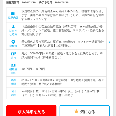
情報更新日：2026/02/20
終了予定日：
2026/08/20
水処理設備の不具合調査から修繕工事の手配、現場管理を担当し
ます。実際の修理作業は協力会社が行うため、全体の進行を管理
仕事内容
するポジションです。
《必須条件》◎普通自動車免許（AT限定可） ★水処理施設の修
繕・メンテナンス経験、施工管理経験、マネジメント経験のある
対象と
方は歓迎します！
なる方
愛知県名古屋市西区あし原町86 ※転勤なし ※マイカー通勤可/社
用車通勤可 【雇入れ直後】上記事業…
勤務地
月給：300,000円～※年齢・経験・能力をもとに決定します。※
試用期間3ヵ月（待遇変更なし）
給与
400万円～600万円
初年度
年収
8:30～17:30（実働8時間）休憩時間：60分時間外労働有無：有※
勤務
時間
時間外労働：月平均20時間程度…
★年間休日数：125日＋有給休暇5日以上【休日】* 週休2日制
休日
休暇
（土・日）※月1～2回程度、休日出勤が…
求人詳細を見る
気になる