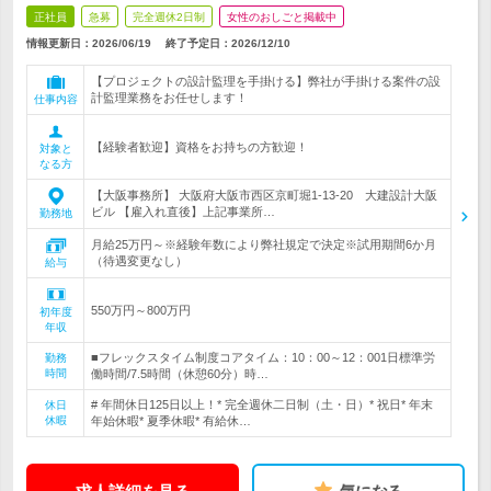
正社員
急募
完全週休2日制
女性のおしごと掲載中
情報更新日：2026/06/19
終了予定日：
2026/12/10
【プロジェクトの設計監理を手掛ける】弊社が手掛ける案件の設
計監理業務をお任せします！
仕事内容
【経験者歓迎】資格をお持ちの方歓迎！
対象と
なる方
【大阪事務所】 大阪府大阪市西区京町堀1-13-20 大建設計大阪
ビル 【雇入れ直後】上記事業所…
勤務地
月給25万円～※経験年数により弊社規定で決定※試用期間6か月
（待遇変更なし）
給与
550万円～800万円
初年度
年収
■フレックスタイム制度コアタイム：10：00～12：001日標準労
勤務
時間
働時間/7.5時間（休憩60分）時…
# 年間休日125日以上！* 完全週休二日制（土・日）* 祝日* 年末
休日
休暇
年始休暇* 夏季休暇* 有給休…