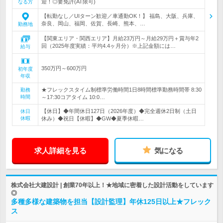
迎！◎要免許(AT限可)
なる方
【転勤なし／UIターン歓迎／車通勤OK！】 福島、大阪、兵庫、
奈良、岡山、福岡、佐賀、長崎、熊本、…
勤務地
【関東エリア・関西エリア】月給23万円～月給29万円＋賞与年2
回（2025年度実績：平均4.4ヶ月分）※上記金額には…
給与
350万円～600万円
初年度
年収
★フレックスタイム制標準労働時間1日8時間標準勤務時間帯 8:30
勤務
時間
～17:30コアタイム 10:0…
【休日】◆年間休日127日（2026年度）◆完全週休2日制（土日
休日
休暇
休み）◆祝日【休暇】◆GW◆夏季休暇…
求人詳細を見る
気になる
株式会社大建設計 | 創業70年以上！★地域に密着した設計活動をしています
◎
多種多様な建築物を担当【設計監理】年休125日以上★フレック
ス