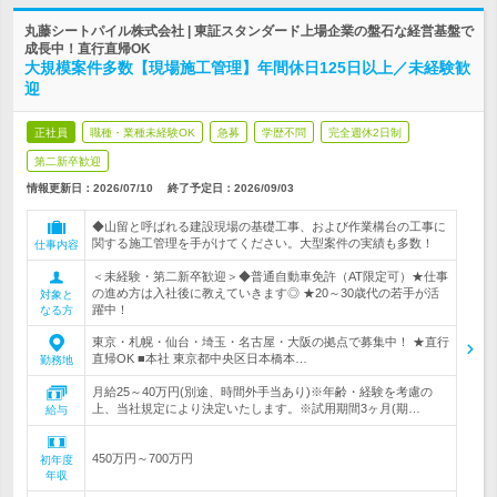
丸藤シートパイル株式会社 | 東証スタンダード上場企業の盤石な経営基盤で
成長中！直行直帰OK
大規模案件多数【現場施工管理】年間休日125日以上／未経験歓
迎
正社員
職種・業種未経験OK
急募
学歴不問
完全週休2日制
第二新卒歓迎
情報更新日：2026/07/10
終了予定日：
2026/09/03
◆山留と呼ばれる建設現場の基礎工事、および作業構台の工事に
関する施工管理を手がけてください。大型案件の実績も多数！
仕事内容
＜未経験・第二新卒歓迎＞◆普通自動車免許（AT限定可）★仕事
の進め方は入社後に教えていきます◎ ★20～30歳代の若手が活
対象と
躍中！
なる方
東京・札幌・仙台・埼玉・名古屋・大阪の拠点で募集中！ ★直行
直帰OK ■本社 東京都中央区日本橋本…
勤務地
月給25～40万円(別途、時間外手当あり)※年齢・経験を考慮の
上、当社規定により決定いたします。※試用期間3ヶ月(期…
給与
450万円～700万円
初年度
年収