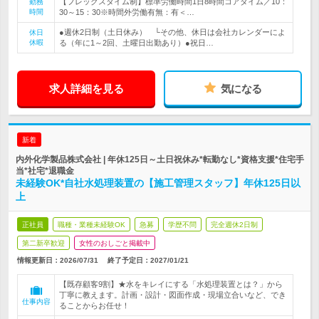
【フレックスタイム制】標準労働時間1日8時間コアタイム／10：
勤務
時間
30～15：30※時間外労働有無：有＜…
●週休2日制（土日休み） └その他、休日は会社カレンダーによ
休日
休暇
る（年に1～2回、土曜日出勤あり）●祝日…
求人詳細を見る
気になる
新着
内外化学製品株式会社 | 年休125日～土日祝休み*転勤なし*資格支援*住宅手
当*社宅*退職金
未経験OK*自社水処理装置の【施工管理スタッフ】年休125日以
上
正社員
職種・業種未経験OK
急募
学歴不問
完全週休2日制
第二新卒歓迎
女性のおしごと掲載中
情報更新日：2026/07/31
終了予定日：
2027/01/21
【既存顧客9割】★水をキレイにする「水処理装置とは？」から
丁寧に教えます。計画・設計・図面作成・現場立合いなど、でき
仕事内容
ることからお任せ！