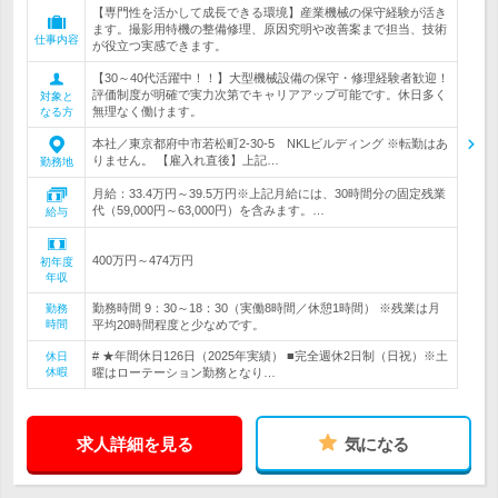
【専門性を活かして成長できる環境】産業機械の保守経験が活き
ます。撮影用特機の整備修理、原因究明や改善案まで担当、技術
仕事内容
が役立つ実感できます。
【30～40代活躍中！！】大型機械設備の保守・修理経験者歓迎！
評価制度が明確で実力次第でキャリアアップ可能です。休日多く
対象と
無理なく働けます。
なる方
本社／東京都府中市若松町2-30-5 NKLビルディング ※転勤はあ
りません。 【雇入れ直後】上記…
勤務地
月給：33.4万円～39.5万円※上記月給には、30時間分の固定残業
代（59,000円～63,000円）を含みます。…
給与
400万円～474万円
初年度
年収
勤務時間 9：30～18：30（実働8時間／休憩1時間） ※残業は月
勤務
時間
平均20時間程度と少なめです。
# ★年間休日126日（2025年実績） ■完全週休2日制（日祝）※土
休日
休暇
曜はローテーション勤務となり…
求人詳細を見る
気になる