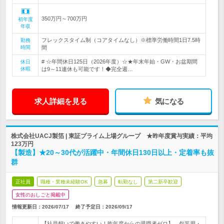
350万円～700万円
初年度
年収
フレックスタイム制（コアタイムなし）※標準労働時間1日7.5時
勤務
時間
間
# ☆年間休日125日（2026年度）☆★年末年始・GW・お盆期間
休日
休暇
は9～11連休も可能です！◆完全週…
求人詳細を見る
気になる
株式会社UACJ製箔 | 東証プライム上場グループ ★昨年度賞与実績：平均
123万円
【製造】★20～30代が活躍中・年間休日130日以上・定着率も抜
群
正社員
職種・業種未経験OK
急募
転勤なし
第二新卒歓迎
女性のおしごと掲載中
情報更新日：2026/07/17
終了予定日：
2026/09/17
【社員想いで働きやすい！昨年度からの退職者ゼロ】 包装用・