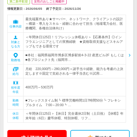
第二新卒歓迎
女性のおしごと掲載中
情報更新日：2026/06/05
終了予定日：
2026/11/26
最先端案件あり★サーバー、ネットワーク、クライアントの設計
～構築・導入をスキル・経験に合わせて担当（地場電力会社、医
仕事内容
療機関、各種自治体向け）
＜年間休日125日！リフレッシュ休暇あり＞【応募条件】◎イン
フラエンジニアとしての実務経験 ★資格取得支援などスキルア
対象と
ップもできる環境です
なる方
■本社：福岡県福岡市博多区博多駅前4-3-22 産恵ビル2F もしくは
■各プロジェクト先（福岡市…
勤務地
月給 220,000円～280,000円＋諸手当※経験、能力を考慮の上決
定します※固定で支給される一律手当含む※試用…
給与
400万円～530万円
初年度
年収
■フレックスタイム制┗ 標準労働時間1日7時間50分┗ フレキシ
勤務
時間
ブルタイム 7:00～20:00┗ …
＜年間休日125日＞【休日】完全週休2日制（土日祝）【休暇】年
休日
休暇
末年始（6日）慶弔休暇、特別休暇、リフ…