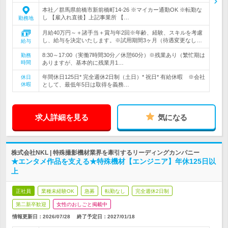
本社／群馬県前橋市新前橋町14-26 ※マイカー通勤OK ※転勤な
し 【雇入れ直後】上記事業所 【…
勤務地
月給40万円～＋諸手当＋賞与年2回※年齢、経験、スキルを考慮
し、給与を決定いたします。※試用期間3ヶ月（待遇変更なし…
給与
8:30～17:00（実働7時間30分／休憩60分）※残業あり（繁忙期は
勤務
時間
ありますが、基本的に残業月1…
年間休日125日* 完全週休2日制（土日）* 祝日* 有給休暇 ※会社
休日
休暇
として、最低年5日は取得を義務…
求人詳細を見る
気になる
株式会社NKL | 特殊撮影機材業界を牽引するリーディングカンパニー
★エンタメ作品を支える★特殊機材【エンジニア】年休125日以
上
正社員
業種未経験OK
急募
転勤なし
完全週休2日制
第二新卒歓迎
女性のおしごと掲載中
情報更新日：2026/07/28
終了予定日：
2027/01/18