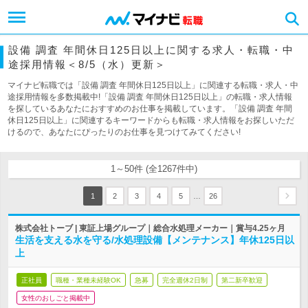
設備 調査 年間休日125日以上に関する求人・転職・中
途採用情報＜8/5（水）更新＞
マイナビ転職では「設備 調査 年間休日125日以上」に関連する転職・求人・中
途採用情報を多数掲載中!「設備 調査 年間休日125日以上」の転職・求人情報
を探しているあなたにおすすめのお仕事を掲載しています。「設備 調査 年間
休日125日以上」に関連するキーワードからも転職・求人情報をお探しいただ
けるので、あなたにぴったりのお仕事を見つけてみてください!
1～50件 (全1267件中)
…
1
2
3
4
5
26
株式会社トーブ | 東証上場グループ｜総合水処理メーカー｜賞与4.25ヶ月
生活を支える水を守る/水処理設備【メンテナンス】年休125日以
上
正社員
職種・業種未経験OK
急募
完全週休2日制
第二新卒歓迎
女性のおしごと掲載中