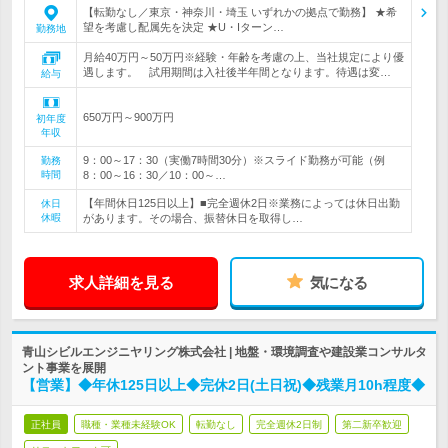
【転勤なし／東京・神奈川・埼玉 いずれかの拠点で勤務】 ★希
望を考慮し配属先を決定 ★U・Iターン…
勤務地
月給40万円～50万円※経験・年齢を考慮の上、当社規定により優
遇します。 試用期間は入社後半年間となります。待遇は変…
給与
650万円～900万円
初年度
年収
9：00～17：30（実働7時間30分）※スライド勤務が可能（例
勤務
時間
8：00～16：30／10：00～…
【年間休日125日以上】■完全週休2日※業務によっては休日出勤
休日
休暇
があります。その場合、振替休日を取得し…
求人詳細を見る
気になる
青山シビルエンジニヤリング株式会社 | 地盤・環境調査や建設業コンサルタ
ント事業を展開
【営業】◆年休125日以上◆完休2日(土日祝)◆残業月10h程度◆
正社員
職種・業種未経験OK
転勤なし
完全週休2日制
第二新卒歓迎