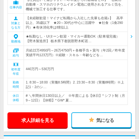
自動車・スマホのリチウムイオン電池に使用されるアルミ箔を、
仕事内容
機械で加工する仕事です。
【未経験歓迎！マイナビ転職から入社した先輩も在籍♪】 高卒
以上、35歳以下 ★20～30代が中心に活躍中 ★社食（1食290
対象と
円）★有休消化率は8割以上
なる方
★転勤なし・UIターン歓迎・マイカー通勤OK（駐車場完備）
【野木製造所】 栃木県下都賀郡野木町若…
勤務地
月給22万4950円～26万4750円＋各種手当＋賞与（年2回／昨年度
実績平均123万円）※経験・スキル・年齢などを…
給与
440万円～530万円
初年度
年収
1. 8:30～18:00（実働8.5時間）2. 23:30～8:30（実働8時間）※上
勤務
時間
記1・2のシ…
# ＼年間休日130日以上／ ※年度による【休日】* シフト制（月
休日
休暇
9～12日）【休暇】* GW* 夏…
求人詳細を見る
気になる