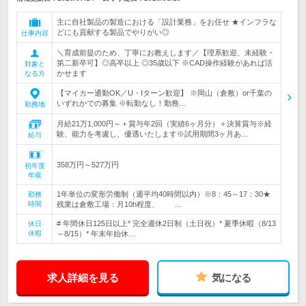
主に自社製品の製造における「設計業務」をお任せ ★インフラな
どにも貢献する製品でやりがい◎
仕事内容
＼育成前提のため、丁寧にお教えします／【理系歓迎、未経験・
第二新卒可】◎高卒以上 ◎35歳以下 ※CAD操作経験があれば活
対象と
かせます
なる方
【マイカー通勤OK／U・Iターン歓迎】 ※岡山（倉敷）or千葉の
いずれかでの募集 ※転勤なし！勤務…
勤務地
月給21万1,000円～＋賞与年2回（実績6ヶ月分）＋決算賞与※経
験、能力を考慮し、優遇いたします※試用期間3ヶ月あ…
給与
358万円～527万円
初年度
年収
1年単位の変形労働制（週平均40時間以内）※8：45～17：30★
勤務
時間
残業は倉敷工場：月10h程度、 …
# 年間休日125日以上* 完全週休2日制（土日祝）* 夏季休暇（8/13
休日
休暇
～8/15）* 年末年始休…
求人詳細を見る
気になる