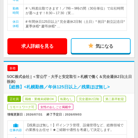
# ＼時差出勤できます！／7時～9時の間（30分単位）で出社時間
勤務
時間
が選べます！8:30～17:30（実…
# 年間休日125日以上* 完全週休2日制（土日）* 祝日* 創立記念日*
休日
休暇
夏季休暇* 慶弔休暇* …
求人詳細を見る
気になる
新着
SOC株式会社 | ＜官公庁・大手と安定取引＞札幌で働く＆完全週休2日(土日
祝休)
【総務】<札幌勤務／年休125日以上／残業ほぼ無し>
正社員
職種・業種未経験OK
転勤なし
完全週休2日制
第二新卒歓迎
リモートワーク可
女性のおしごと掲載中
情報更新日：2026/07/31
終了予定日：
2026/09/03
【残業ほぼ無し！】ITインフラ管理、設備管理など、総務領域で
の業務をお任せ！★ご経験や適性を考慮して決定します。
仕事内容