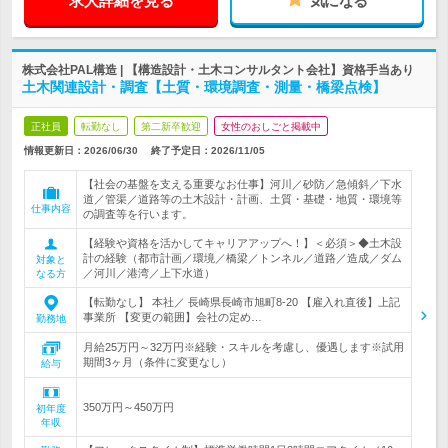
求人詳細を見る
気になる
株式会社PAL構造 | 【構造設計・土木コンサルタント会社】資格手当あり
土木関連設計・調査【土質・環境調査・測量・橋梁点検】
正社員
転勤なし
第二新卒歓迎
女性のおしごと掲載中
情報更新日：2026/06/30
終了予定日：
2026/11/05
【社会の基盤を支える重要なお仕事】河川／砂防／急傾斜／下水
道／管渠／道路等の土木設計・計画、土質・基礎・地質・環境等
仕事内容
の調査等を行います。
【経験や資格を活かしてキャリアアップへ！】＜必須＞◆土木設
計の経験（都市計画／環境／橋梁／トンネル／道路／造成／ダム
対象と
／河川／港湾／上下水道）
なる方
【転勤なし】 本社／ 長崎県長崎市旭町8-20 【雇入れ直後】上記
事業所 【変更の範囲】会社の定め…
勤務地
月給25万円～32万円※経験・スキルを考慮し、優遇します※試用
期間3ヶ月（条件に変更なし）
給与
350万円～450万円
初年度
年収