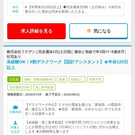
# 【年間休日125日以上】◆完全週休2日制（土日休み）※休日出
休日
休暇
勤を行った場合は代休を取得いただきま…
求人詳細を見る
気になる
株式会社フクデン | 完全週休2日(土日祝)│連休と有給で年3回×7~9連休可│
社宅あり
未経験OK！9割デスクワーク【設計アシスタント】★年休125日
以上
正社員
職種・業種未経験OK
急募
転勤なし
学歴不問
完全週休2日制
第二新卒歓迎
情報更新日：2026/07/29
終了予定日：
2026/08/31
【デスクワーク中心】スマホの電波を届ける「基地局」の図面作
成・修正などを担当。★現在「基地局」が分からない方でも大丈
仕事内容
夫！入社後学べます
【未経験・第二新卒歓迎】◎学歴不問 ◎PCでコツコツ作業する
ことが得意な方はぜひ ◎CADというソフトの使い方からお教え
対象と
します ★出勤時間も選べます
なる方