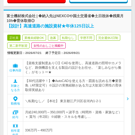
富士機材株式会社 | ◆納入先はNEXCOや国土交通省◆土日祝休◆残業月
10h◆育休取得◎
【設計】高速道路の施設資材★年休125日以上
正社員
業種未経験OK
急募
転勤なし
学歴不問
完全週休2日制
第二新卒歓迎
女性のおしごと掲載中
情報更新日：2026/07/21
終了予定日：
2026/09/21
【資格支援制度あり◎】CADを使用し、高速道路の照明やカメラ
など、路側機器を支える製品の設計をお任せ。「楽しみながら働
仕事内容
く」がモットー★
【30代活躍中！】◆AutoCADを使える方・図面を読める方◆要普
免（AT限定可）※設計の実務経験がある方は大歓迎◎男性の育休
対象と
取得実績あり
なる方
＼転勤なし／ 【本社】 東京都江戸川区谷河内1-2-1
勤務地
月給240,000円～350,000円 + 諸手当（時間外・資格・家族など）
＋ 賞与（年2回）※経験・スキルを考慮し…
給与
336万円～490万円
初年度
年収