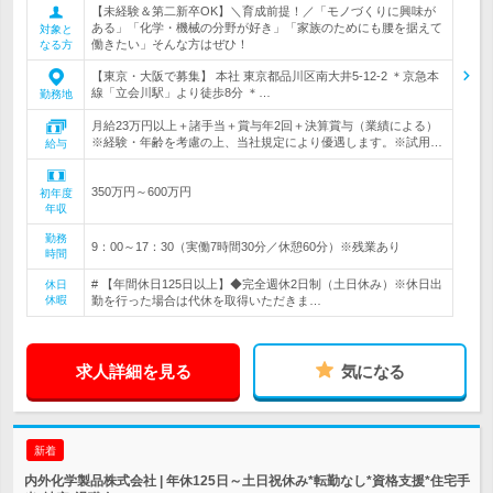
【未経験＆第二新卒OK】＼育成前提！／「モノづくりに興味が
ある」「化学・機械の分野が好き」「家族のためにも腰を据えて
対象と
働きたい」そんな方はぜひ！
なる方
【東京・大阪で募集】 本社 東京都品川区南大井5-12-2 ＊京急本
線「立会川駅」より徒歩8分 ＊…
勤務地
月給23万円以上＋諸手当＋賞与年2回＋決算賞与（業績による）
※経験・年齢を考慮の上、当社規定により優遇します。※試用…
給与
350万円～600万円
初年度
年収
勤務
9：00～17：30（実働7時間30分／休憩60分）※残業あり
時間
# 【年間休日125日以上】◆完全週休2日制（土日休み）※休日出
休日
休暇
勤を行った場合は代休を取得いただきま…
求人詳細を見る
気になる
新着
内外化学製品株式会社 | 年休125日～土日祝休み*転勤なし*資格支援*住宅手