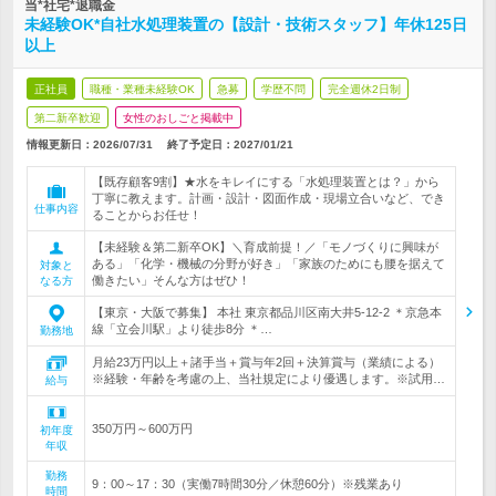
当*社宅*退職金
未経験OK*自社水処理装置の【設計・技術スタッフ】年休125日
以上
正社員
職種・業種未経験OK
急募
学歴不問
完全週休2日制
第二新卒歓迎
女性のおしごと掲載中
情報更新日：2026/07/31
終了予定日：
2027/01/21
【既存顧客9割】★水をキレイにする「水処理装置とは？」から
丁寧に教えます。計画・設計・図面作成・現場立合いなど、でき
仕事内容
ることからお任せ！
【未経験＆第二新卒OK】＼育成前提！／「モノづくりに興味が
ある」「化学・機械の分野が好き」「家族のためにも腰を据えて
対象と
働きたい」そんな方はぜひ！
なる方
【東京・大阪で募集】 本社 東京都品川区南大井5-12-2 ＊京急本
線「立会川駅」より徒歩8分 ＊…
勤務地
月給23万円以上＋諸手当＋賞与年2回＋決算賞与（業績による）
※経験・年齢を考慮の上、当社規定により優遇します。※試用…
給与
350万円～600万円
初年度
年収
勤務
9：00～17：30（実働7時間30分／休憩60分）※残業あり
時間