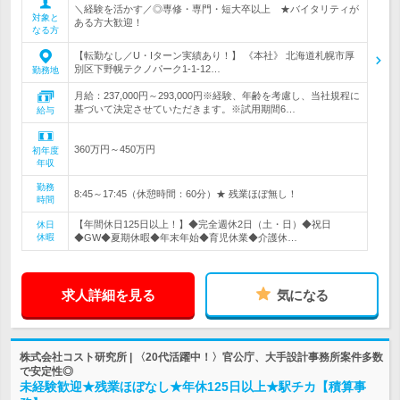
＼経験を活かす／◎専修・専門・短大卒以上 ★バイタリティが
対象と
ある方大歓迎！
なる方
【転勤なし／U・Iターン実績あり！】 《本社》 北海道札幌市厚
別区下野幌テクノパーク1-1-12…
勤務地
月給：237,000円～293,000円※経験、年齢を考慮し、当社規程に
基づいて決定させていただきます。※試用期間6…
給与
360万円～450万円
初年度
年収
勤務
8:45～17:45（休憩時間：60分）★ 残業ほぼ無し！
時間
【年間休日125日以上！】◆完全週休2日（土・日）◆祝日
休日
休暇
◆GW◆夏期休暇◆年末年始◆育児休業◆介護休…
求人詳細を見る
気になる
株式会社コスト研究所 | 〈20代活躍中！〉官公庁、大手設計事務所案件多数
で安定性◎
未経験歓迎★残業ほぼなし★年休125日以上★駅チカ【積算事