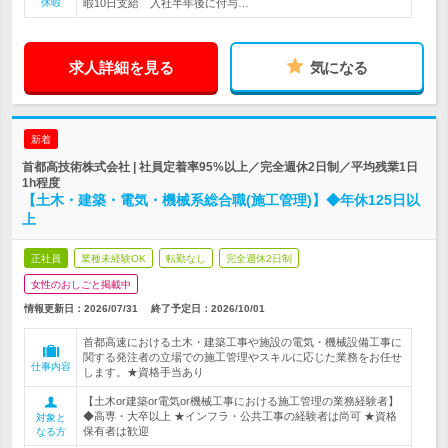
休暇
暇10日支給 入社半年後に付与…
求人詳細を見る
気になる
新着
首都高技術株式会社 | 社員定着率95%以上／完全週休2日制／平均残業1日
1h程度
【土木・建築・電気・機械系総合職(施工管理)】◆年休125日以
上
正社員
業種未経験OK
転勤なし
完全週休2日制
女性のおしごと掲載中
情報更新日：2026/07/31
終了予定日：
2026/10/01
首都高速における土木・建築工事や施設の電気・機械設備工事に
関する発注者の立場での施工管理やスキルに応じた業務をお任せ
仕事内容
します。★資格手当あり
【土木or建築or電気or機械工事における施工管理の業務経験者】
◆高専・大卒以上 ★インフラ・公共工事の経験者は尚可 ★資格
対象と
保有者は歓迎
なる方