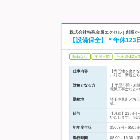
株式会社特殊金属エクセル | 創業
【設備保全】＊年休12
転勤なし
学歴不問
完全週休2日
仕事内容
【専門性を磨きな
ル対応、新規立ち
対象となる方
【 学歴不問・経
電気工事士などの
勤務地
埼玉事業所／埼玉
後…
給与
【月給】23万円
いたします。※試
初年度年収
350万円～650万
勤務時間
08:00～16: