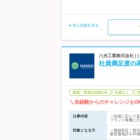
求人詳細を見る
八光工業株式会社 |
社員満足度の
職種・業種未経験OK
転勤なし
＼未経験からのチャレンジもO
仕事内容
＜現場に応じて直
プラント稼働に欠
対象となる方
＜業績安定！賞与
要普通免許※AT