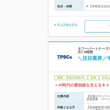
休日・休暇
# 【年間休日12
求人詳細を見る
タワーパートナーズセ
月7.9時間
＼注目業界／
職種・業種未経験OK
急募
転勤
＜AI時代の最前線を支えるキ
仕事内容
【先輩がマンツー
原因調査・パーツ
対象となる方
【未経験歓迎×知