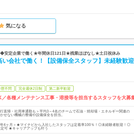
気になる
 | ◆安定企業で働く★年間休日121日★残業ほぼなし★土日祝休み
高い会社で働く！【設備保全スタッフ】未経験歓迎
学歴不問
完全週休2日制
第二新卒歓迎
K／各種メンテナンス工事・溶接等を担当するスタッフを大募集
行直帰・社用車通勤も＞平均3～4名のチームで石油・焼却場・エネルギー関連の
かせない機械の整備や設備保全を担当。
年4ヶ月＞★マイナビから入社したスタッフは定着率100％！◎未経験者歓迎！◎
限定可 ★キャリアアップも叶う