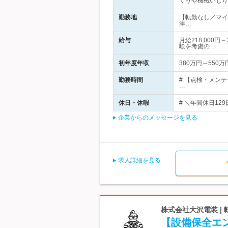
くりや機械いじり
勤務地
【転勤なし／マイ
津…
給与
月給218,000
験を考慮の…
初年度年収
380万円～550万
勤務時間
# 【点検・メン
…
休日・休暇
# ＼年間休日12
企業からのメッセージを見る
求人詳細を見る
株式会社大沢電装 |
【設備保全エ