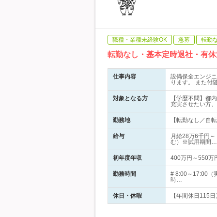
職種・業種未経験OK
急募
転勤
転勤なし・基本定時退社・有休
仕事内容
設備保全エンジニ
ります。 また付
対象となる方
【学歴不問】都内
充実させたい方、
勤務地
【転勤なし／自転車
給与
月給28万6千円～
む）※試用期間…
初年度年収
400万円～550万
勤務時間
# 8:00～17
時…
休日・休暇
【年間休日115日】