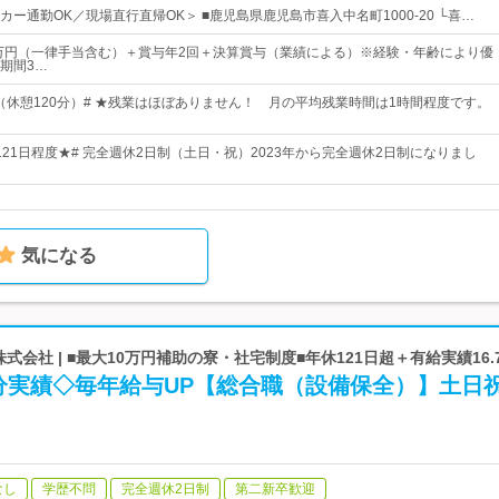
ー通勤OK／現場直行直帰OK＞ ■鹿児島県鹿児島市喜入中名町1000-20 └喜…
5万円（一律手当含む）＋賞与年2回＋決算賞与（業績による）※経験・年齢により優
期間3…
00（休憩120分）# ★残業はほぼありません！ 月の平均残業時間は1時間程度です。
121日程度★# 完全週休2日制（土日・祝）2023年から完全週休2日制になりまし
気になる
式会社 | ■最大10万円補助の寮・社宅制度■年休121日超＋有給実績16.
月分実績◇毎年給与UP【総合職（設備保全）】土日
なし
学歴不問
完全週休2日制
第二新卒歓迎