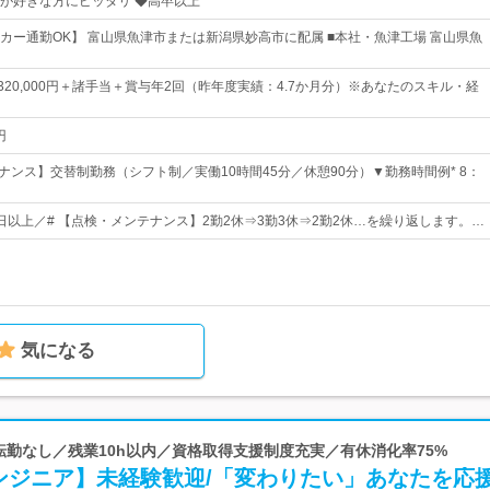
が好きな方にピッタリ ◆高卒以上
カー通勤OK】 富山県魚津市または新潟県妙高市に配属 ■本社・魚津工場 富山県魚
円～320,000円＋諸手当＋賞与年2回（昨年度実績：4.7か月分）※あなたのスキル・経
円
テナンス】交替制勤務（シフト制／実働10時間45分／休憩90分）▼勤務時間例* 8：
9日以上／# 【点検・メンテナンス】2勤2休⇒3勤3休⇒2勤2休…を繰り返します。…
気になる
 転勤なし／残業10h以内／資格取得支援制度充実／有休消化率75%
ンジニア】未経験歓迎/「変わりたい」あなたを応