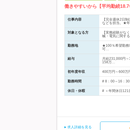
働きやすいから【平均勤続18.
仕事内容
【完全週休2日制
などを担当。★年間
対象となる方
【実務経験がなく
械・電気に関する
勤務地
★100％希望勤
可…
給与
月給231,000
158万…
初年度年収
400万円～600万
勤務時間
# 8：00～16
休日・休暇
# ＜年間休日12
求人詳細を見る