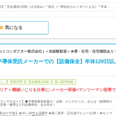
3日】* 完全週休2日制（土日休み）* 祝日（一部会社カレンダーによる） * 年末…
気になる
ミコンダクター株式会社 | ＜未経験歓迎＞★寮・社宅・住宅補助あり
半導体受託メーカーでの【設備保全】年休129日以
なし
学歴不問
完全週休2日制
第二新卒歓迎
ャリア＞機械いじりを仕事に♪メーカー研修×マンツーマン指導
マンでサポート】◆半導体製造装置の「点検・メンテナンス」または「故障時の
交換・修理などの設備保全」をお任せ！
識ゼロでOK】★20～30代も活躍中 ★第二新卒・正社員デビューもOK！★モノづ