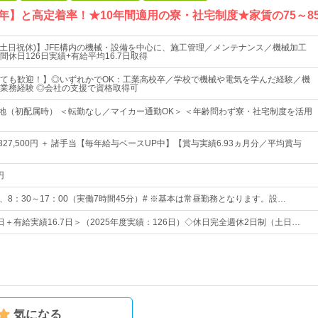
7年】と高定着率！★10年間適用の寮・社宅制度★家賃の75～8
(土日祝休)】JFE構内の機械・設備を中心に、施工管理／メンテナンス／機械加工
休日126日実績+有給平均16.7日取得
ても歓迎！】◎いずれかでOK：工業高校卒／学校で機械や電気を学んだ経験／機
業務経験 ◎会社の支援で資格取得可
務地（初配属時） ＜転勤なし／マイカー通勤OK＞ ＜年齢問わず寮・社宅制度を活用
円～327,500円 ＋ 諸手当【毎年給与ベースUP中】【賞与実績6.93ヵ月分／平均賞与
円
：30、8：30～17：00（実働7時間45分）# ※基本は常昼勤務となります。設…
1日＋有給実績16.7日＞（2025年度実績：126日）◇休日完全週休2日制（土日…
気になる