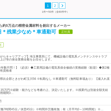
1
2
1件〜50件（全80件中）
から約5万点の精密金属材料を創出するメーカー
3日＊残業少なめ＊車通勤可
正社員
制
がらキャリアアップ】埼玉事業所にて、機械設備の電気系メンテナンスやトラブ
上げ等の保全業務全般をお任せします。
験年数不問！】《必須》◆工業用設備の電気系保全修繕の実務経験《歓迎》◆第2種
有資格者
県比企郡ときがわ町玉川56 ※転勤なし ※車通勤可（無料駐車場あり） 【雇入れ直
～35万円※経験・能力などを考慮の上、決定いたします。※残業代は別途全額支給
用期間3…
円
30（実働7時間45分／休憩45分）※時間外労働有無：有（月平均0～10時間程）※…