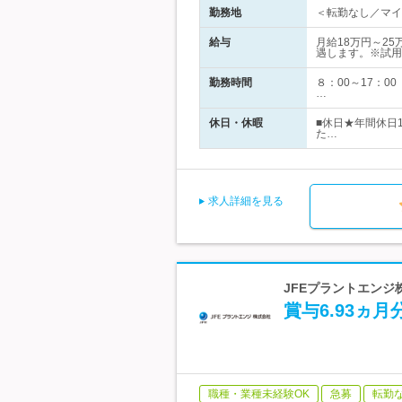
勤務地
＜転勤なし／マイカ
給与
月給18万円～2
遇します。※試用
勤務時間
８：00～17：
…
休日・休暇
■休日★年間休日
た…
求人詳細を見る
JFEプラントエンジ株
賞与6.93ヵ
職種・業種未経験OK
急募
転勤