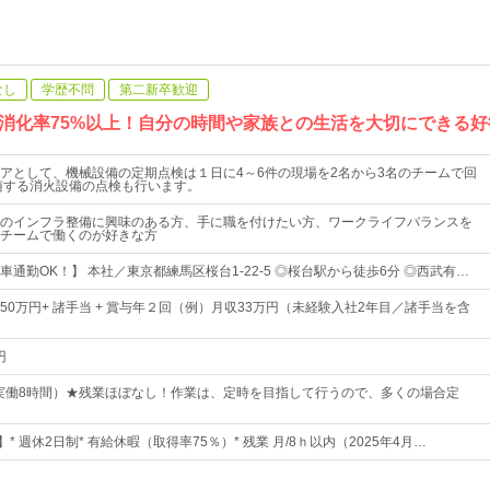
なし
学歴不問
第二新卒歓迎
消化率75%以上！自分の時間や家族との生活を大切にできる
アとして、機械設備の定期点検は１日に4～6件の現場を2名から3名のチームで回
随する消火設備の点検も行います。
のインフラ整備に興味のある方、手に職を付けたい方、ワークライフバランスを
チームで働くのが好きな方
通勤OK！】 本社／東京都練馬区桜台1-22-5 ◎桜台駅から徒歩6分 ◎西武有…
 50万円+ 諸手当 + 賞与年２回（例）月収33万円（未経験入社2年目／諸手当を含
円
:00（実働8時間）★残業ほぼなし！作業は、定時を目指して行うので、多くの場合定
* 週休2日制* 有給休暇（取得率75％）* 残業 月/8ｈ以内（2025年4月…