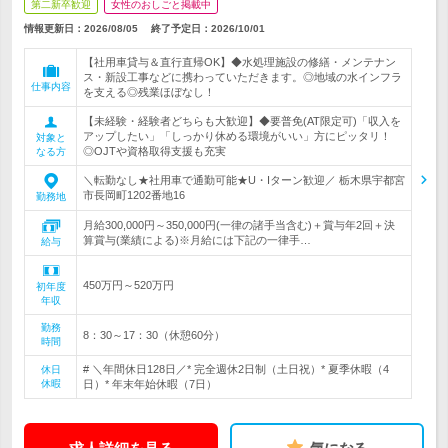
第二新卒歓迎
女性のおしごと掲載中
情報更新日：2026/08/05
終了予定日：
2026/10/01
【社用車貸与＆直行直帰OK】◆水処理施設の修繕・メンテナン
ス・新設工事などに携わっていただきます。◎地域の水インフラ
仕事内容
を支える◎残業ほぼなし！
【未経験・経験者どちらも大歓迎】◆要普免(AT限定可)「収入を
アップしたい」「しっかり休める環境がいい」方にピッタリ！
対象と
◎OJTや資格取得支援も充実
なる方
＼転勤なし★社用車で通勤可能★U・Iターン歓迎／ 栃木県宇都宮
市長岡町1202番地16
勤務地
月給300,000円～350,000円(一律の諸手当含む)＋賞与年2回＋決
算賞与(業績による)※月給には下記の一律手…
給与
450万円～520万円
初年度
年収
勤務
8：30～17：30（休憩60分）
時間
# ＼年間休日128日／* 完全週休2日制（土日祝）* 夏季休暇（4
休日
休暇
日）* 年末年始休暇（7日）