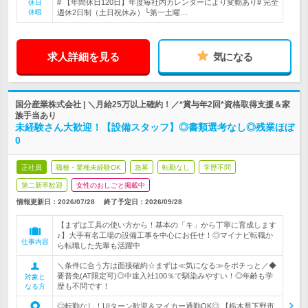
# 【年間休日120日】年度毎社内カレンダーにより変動あり# 完全
休日
休暇
週休2日制（土日祝休み）└第一土曜…
求人詳細を見る
気になる
国分産業株式会社 | ＼月給25万以上確約！／*賞与年2回*資格取得支援＆家
族手当あり
未経験さん大歓迎！【設備スタッフ】◎書類選考なし◎残業ほぼ
0
正社員
職種・業種未経験OK
急募
転勤なし
学歴不問
第二新卒歓迎
女性のおしごと掲載中
情報更新日：2026/07/28
終了予定日：
2026/09/28
【まずは工具の使い方から！基本の「キ」から丁寧に育成します
♪】大手有名工場の設備工事を中心にお任せ！◎マイナビ転職か
仕事内容
ら転職した先輩も活躍中
＼条件に合う方は面接確約☆まずは≪気になる≫をポチっと／◆
要普免(AT限定可)◎中途入社100％で馴染みやすい！◎年齢も学
対象と
歴も不問です！
なる方
◎転勤なし！UIターン歓迎＆マイカー通勤OK◎ 【栃木県下野市