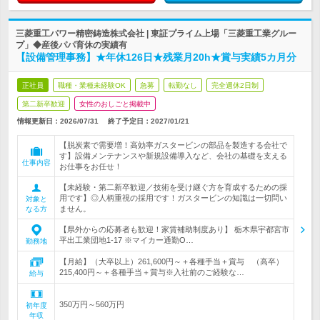
三菱重工パワー精密鋳造株式会社 | 東証プライム上場「三菱重工業グルー
プ」◆産後パパ育休の実績有
【設備管理事務】★年休126日★残業月20h★賞与実績5カ月分
正社員
職種・業種未経験OK
急募
転勤なし
完全週休2日制
第二新卒歓迎
女性のおしごと掲載中
情報更新日：2026/07/31
終了予定日：
2027/01/21
【脱炭素で需要増！高効率ガスタービンの部品を製造する会社で
す】設備メンテナンスや新規設備導入など、会社の基礎を支える
仕事内容
お仕事をお任せ！
【未経験・第二新卒歓迎／技術を受け継ぐ方を育成するための採
用です】◎人柄重視の採用です！ガスタービンの知識は一切問い
対象と
ません。
なる方
【県外からの応募者も歓迎！家賃補助制度あり】 栃木県宇都宮市
平出工業団地1-17 ※マイカー通勤O…
勤務地
【月給】（大卒以上）261,600円～＋各種手当＋賞与 （高卒）
215,400円～＋各種手当＋賞与※入社前のご経験な…
給与
350万円～560万円
初年度
年収