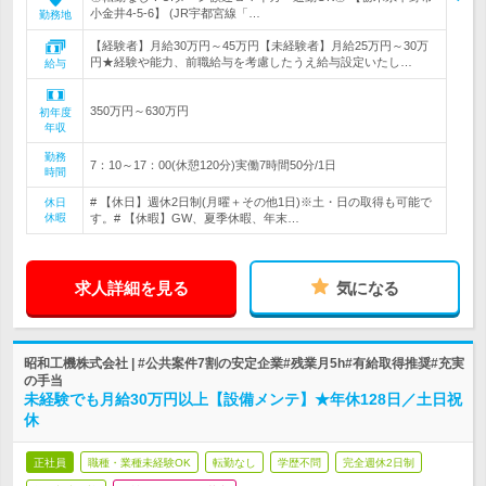
小金井4-5-6】 (JR宇都宮線「…
勤務地
【経験者】月給30万円～45万円【未経験者】月給25万円～30万
円★経験や能力、前職給与を考慮したうえ給与設定いたし…
給与
350万円～630万円
初年度
年収
勤務
7：10～17：00(休憩120分)実働7時間50分/1日
時間
# 【休日】週休2日制(月曜＋その他1日)※土・日の取得も可能で
休日
休暇
す。# 【休暇】GW、夏季休暇、年末…
求人詳細を見る
気になる
昭和工機株式会社 | #公共案件7割の安定企業#残業月5h#有給取得推奨#充実
の手当
未経験でも月給30万円以上【設備メンテ】★年休128日／土日祝
休
正社員
職種・業種未経験OK
転勤なし
学歴不問
完全週休2日制