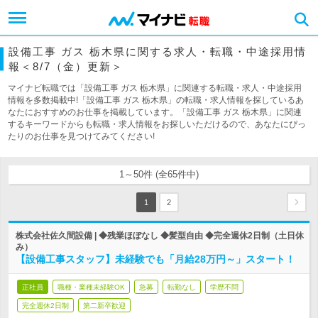
設備工事 ガス 栃木県に関する求人・転職・中途採用情
報＜8/7（金）更新＞
マイナビ転職では「設備工事 ガス 栃木県」に関連する転職・求人・中途採用
情報を多数掲載中!「設備工事 ガス 栃木県」の転職・求人情報を探しているあ
なたにおすすめのお仕事を掲載しています。「設備工事 ガス 栃木県」に関連
するキーワードからも転職・求人情報をお探しいただけるので、あなたにぴっ
たりのお仕事を見つけてみてください!
1～50件 (全65件中)
1
2
株式会社佐久間設備 | ◆残業ほぼなし ◆髪型自由 ◆完全週休2日制（土日休
み）
【設備工事スタッフ】未経験でも「月給28万円～」スタート！
正社員
職種・業種未経験OK
急募
転勤なし
学歴不問
完全週休2日制
第二新卒歓迎