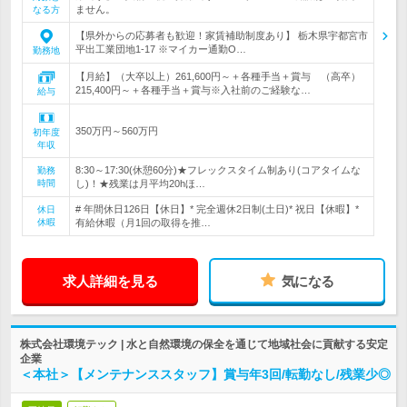
ません。
なる方
【県外からの応募者も歓迎！家賃補助制度あり】 栃木県宇都宮市
平出工業団地1-17 ※マイカー通勤O…
勤務地
【月給】（大卒以上）261,600円～＋各種手当＋賞与 （高卒）
215,400円～＋各種手当＋賞与※入社前のご経験な…
給与
350万円～560万円
初年度
年収
8:30～17:30(休憩60分)★フレックスタイム制あり(コアタイムな
勤務
時間
し)！★残業は月平均20hほ…
# 年間休日126日【休日】* 完全週休2日制(土日)* 祝日【休暇】*
休日
休暇
有給休暇（月1回の取得を推…
求人詳細を見る
気になる
株式会社環境テック | 水と自然環境の保全を通じて地域社会に貢献する安定
企業
＜本社＞【メンテナンススタッフ】賞与年3回/転勤なし/残業少◎