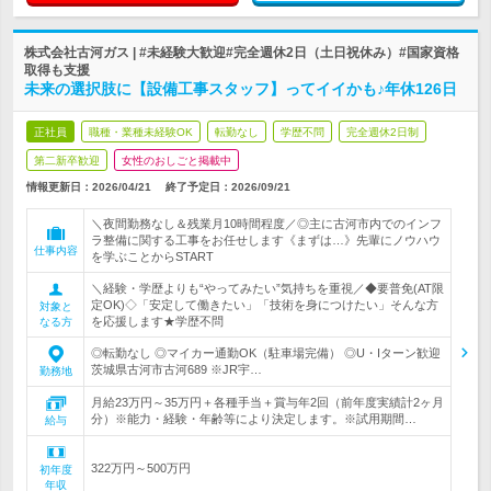
株式会社古河ガス | #未経験大歓迎#完全週休2日（土日祝休み）#国家資格
取得も支援
未来の選択肢に【設備工事スタッフ】ってイイかも♪年休126日
正社員
職種・業種未経験OK
転勤なし
学歴不問
完全週休2日制
第二新卒歓迎
女性のおしごと掲載中
情報更新日：2026/04/21
終了予定日：
2026/09/21
＼夜間勤務なし＆残業月10時間程度／◎主に古河市内でのインフ
ラ整備に関する工事をお任せします《まずは…》先輩にノウハウ
仕事内容
を学ぶことからSTART
＼経験・学歴よりも“やってみたい”気持ちを重視／◆要普免(AT限
定OK)◇「安定して働きたい」「技術を身につけたい」そんな方
対象と
を応援します★学歴不問
なる方
◎転勤なし ◎マイカー通勤OK（駐車場完備） ◎U・Iターン歓迎
茨城県古河市古河689 ※JR宇…
勤務地
月給23万円～35万円＋各種手当＋賞与年2回（前年度実績計2ヶ月
分）※能力・経験・年齢等により決定します。※試用期間…
給与
322万円～500万円
初年度
年収