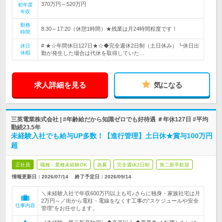
370万円～520万円
初年度
年収
勤務
8:30～17:20（休憩1時間）★残業は月24時間程度です！
時間
# ★☆年間休日127日★☆◆完全週休2日制（土日休み）┗休日出
休日
休暇
勤が発生した場合は代休を取得していた…
求人詳細を見る
気になる
三英電業株式会社 | #年齢給だから知識ゼロでも好待遇 ＃年休127日 #平均
勤続23.5年
未経験入社でも給与UP多数！【進行管理】土日休★賞与100万円
超
正社員
職種・業種未経験OK
急募
完全週休2日制
第二新卒歓迎
情報更新日：2026/07/14
終了予定日：
2026/09/14
＼未経験入社で年収600万円以上も可♪さらに独身・家族社宅は月
2万円～／街から電柱・電線をなくす工事の”スケジュールや安全
仕事内容
管理”をお任せします。