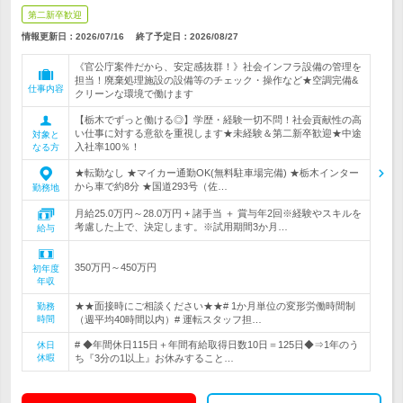
第二新卒歓迎
情報更新日：2026/07/16
終了予定日：
2026/08/27
《官公庁案件だから、安定感抜群！》社会インフラ設備の管理を
担当！廃棄処理施設の設備等のチェック・操作など★空調完備&
仕事内容
クリーンな環境で働けます
【栃木でずっと働ける◎】学歴・経験一切不問！社会貢献性の高
い仕事に対する意欲を重視します★未経験＆第二新卒歓迎★中途
対象と
入社率100％！
なる方
★転勤なし ★マイカー通勤OK(無料駐車場完備) ★栃木インター
から車で約8分 ★国道293号（佐…
勤務地
月給25.0万円～28.0万円 + 諸手当 ＋ 賞与年2回※経験やスキルを
考慮した上で、決定します。※試用期間3か月…
給与
350万円～450万円
初年度
年収
★★面接時にご相談ください★★# 1か月単位の変形労働時間制
勤務
時間
（週平均40時間以内）# 運転スタッフ担…
# ◆年間休日115日＋年間有給取得日数10日＝125日◆⇒1年のう
休日
休暇
ち『3分の1以上』お休みすること…