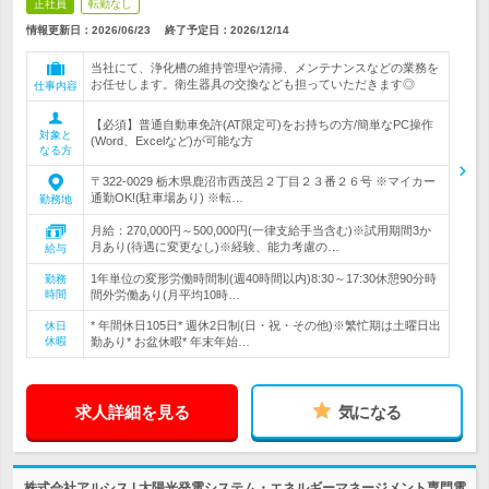
正社員
転勤なし
情報更新日：2026/06/23
終了予定日：
2026/12/14
当社にて、浄化槽の維持管理や清掃、メンテナンスなどの業務を
お任せします。衛生器具の交換なども担っていただきます◎
仕事内容
【必須】普通自動車免許(AT限定可)をお持ちの方/簡単なPC操作
対象と
(Word、Excelなど)が可能な方
なる方
〒322-0029 栃木県鹿沼市西茂呂２丁目２３番２６号 ※マイカー
通勤OK!(駐車場あり) ※転…
勤務地
月給：270,000円～500,000円(一律支給手当含む)※試用期間3か
月あり(待遇に変更なし)※経験、能力考慮の…
給与
1年単位の変形労働時間制(週40時間以内)8:30～17:30休憩90分時
勤務
時間
間外労働あり(月平均10時…
* 年間休日105日* 週休2日制(日・祝・その他)※繁忙期は土曜日出
休日
休暇
勤あり* お盆休暇* 年末年始…
求人詳細を見る
気になる
株式会社アルシス | 太陽光発電システム・エネルギーマネージメント専門電