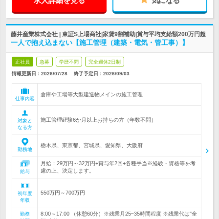
求人詳細を見る
気になる
藤井産業株式会社 | 東証S上場商社|家賃9割補助|賞与平均支給額200万円超
一人で抱え込まない【施工管理（建築・電気・管工事）】
正社員
急募
学歴不問
完全週休2日制
情報更新日：2026/07/28
終了予定日：
2026/09/03
倉庫や工場等大型建造物メインの施工管理
仕事内容
施工管理経験6か月以上お持ちの方（年数不問）
対象と
なる方
栃木県、東京都、宮城県、愛知県、大阪府
勤務地
月給：29万円～32万円+賞与年2回+各種手当※経験・資格等を考
慮の上、決定します。
給与
550万円～700万円
初年度
年収
8:00～17:00 （休憩60分）※残業月25~35時間程度 ※残業代は"全
勤務