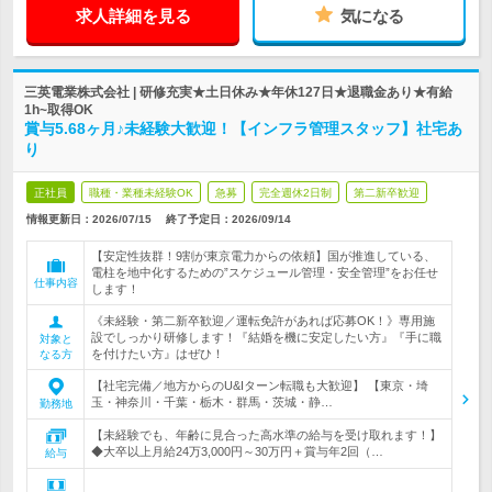
求人詳細を見る
気になる
三英電業株式会社 | 研修充実★土日休み★年休127日★退職金あり★有給
1h~取得OK
賞与5.68ヶ月♪未経験大歓迎！【インフラ管理スタッフ】社宅あ
り
正社員
職種・業種未経験OK
急募
完全週休2日制
第二新卒歓迎
情報更新日：2026/07/15
終了予定日：
2026/09/14
【安定性抜群！9割が東京電力からの依頼】国が推進している、
電柱を地中化するための”スケジュール管理・安全管理”をお任せ
仕事内容
します！
《未経験・第二新卒歓迎／運転免許があれば応募OK！》専用施
設でしっかり研修します！『結婚を機に安定したい方』『手に職
対象と
を付けたい方』はぜひ！
なる方
【社宅完備／地方からのU&Iターン転職も大歓迎】 【東京・埼
玉・神奈川・千葉・栃木・群馬・茨城・静…
勤務地
【未経験でも、年齢に見合った高水準の給与を受け取れます！】
◆大卒以上月給24万3,000円～30万円＋賞与年2回（…
給与