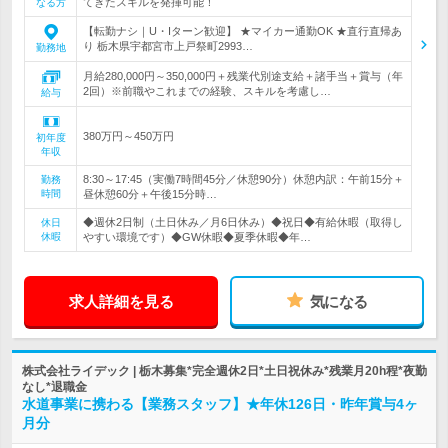
てきたスキルを発揮可能！
なる方
【転勤ナシ｜U・Iターン歓迎】 ★マイカー通勤OK ★直行直帰あ
り 栃木県宇都宮市上戸祭町2993…
勤務地
月給280,000円～350,000円＋残業代別途支給＋諸手当＋賞与（年
2回）※前職やこれまでの経験、スキルを考慮し…
給与
380万円～450万円
初年度
年収
8:30～17:45（実働7時間45分／休憩90分）休憩内訳：午前15分＋
勤務
時間
昼休憩60分＋午後15分時…
◆週休2日制（土日休み／月6日休み）◆祝日◆有給休暇（取得し
休日
休暇
やすい環境です）◆GW休暇◆夏季休暇◆年…
求人詳細を見る
気になる
株式会社ライデック | 栃木募集*完全週休2日*土日祝休み*残業月20h程*夜勤
なし*退職金
水道事業に携わる【業務スタッフ】★年休126日・昨年賞与4ヶ
月分