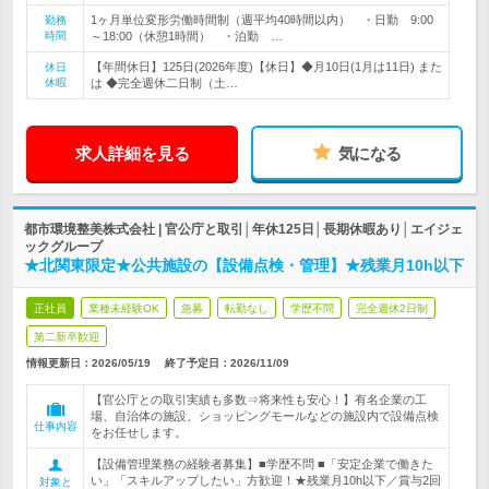
1ヶ月単位変形労働時間制（週平均40時間以内） ・日勤 9:00
勤務
時間
～18:00（休憩1時間） ・泊勤 …
【年間休日】125日(2026年度)【休日】◆月10日(1月は11日) また
休日
休暇
は ◆完全週休二日制（土…
求人詳細を見る
気になる
都市環境整美株式会社 | 官公庁と取引│年休125日│長期休暇あり│エイジェ
ックグループ
★北関東限定★公共施設の【設備点検・管理】★残業月10h以下
正社員
業種未経験OK
急募
転勤なし
学歴不問
完全週休2日制
第二新卒歓迎
情報更新日：2026/05/19
終了予定日：
2026/11/09
【官公庁との取引実績も多数⇒将来性も安心！】有名企業の工
場、自治体の施設、ショッピングモールなどの施設内で設備点検
仕事内容
をお任せします。
【設備管理業務の経験者募集】■学歴不問 ■「安定企業で働きた
い」「スキルアップしたい」方歓迎！★残業月10h以下／賞与2回
対象と