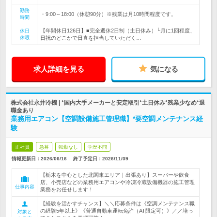
勤務
・9:00～18:00（休憩90分）※残業は月10時間程度です。
時間
【年間休日126日】■完全週休2日制（土日休み）└月に1回程度、
休日
休暇
日祝のどこかで日直を担当していただく…
求人詳細を見る
気になる
株式会社永井冷機 | *国内大手メーカーと安定取引*土日休み*残業少なめ*退
職金あり
業務用エアコン【空調設備施工管理職】*要空調メンテナンス経
験
正社員
急募
転勤なし
学歴不問
情報更新日：2026/06/16
終了予定日：
2026/11/09
【栃木を中心とした北関東エリア｜出張あり】スーパーや飲食
店、小売店などの業務用エアコンや冷凍冷蔵設備機器の施工管理
仕事内容
業務をお任せします！
【経験を活かすチャンス】＼＼応募条件は《空調メンテナンス職
の経験5年以上》《普通自動車運転免許（AT限定可）》／／培っ
対象と