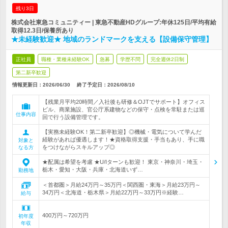
残り3日
株式会社東急コミュニティー | 東急不動産HDグループ:年休125日/平均有給
取得12.3日/保養所あり
★未経験歓迎★ 地域のランドマークを支える【設備保守管理】
正社員
職種・業種未経験OK
急募
学歴不問
完全週休2日制
第二新卒歓迎
情報更新日：2026/06/30
終了予定日：
2026/08/10
【残業月平均20時間／入社後も研修＆OJTでサポート】オフィス
ビル、商業施設、官公庁系建物などの保守・点検を常駐または巡
仕事内容
回で行う設備管理です。
【実務未経験OK！第二新卒歓迎】◎機械・電気について学んだ
経験があれば優遇します！★資格取得支援・手当もあり、手に職
対象と
をつけながらスキルアップ◎
なる方
★配属は希望を考慮 ★U/Iターンも歓迎！ 東京・神奈川・埼玉・
栃木・愛知・大阪・兵庫・北海道いず…
勤務地
＜首都圏＞月給24万円～35万円＜関西圏・東海＞月給23万円～
34万円＜北海道・栃木県＞月給22万円～33万円※経験…
給与
400万円～720万円
初年度
年収