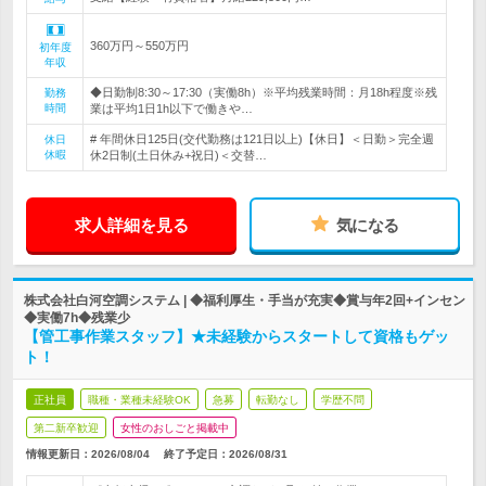
360万円～550万円
初年度
年収
◆日勤制8:30～17:30（実働8h）※平均残業時間：月18h程度※残
勤務
時間
業は平均1日1h以下で働きや…
# 年間休日125日(交代勤務は121日以上)【休日】＜日勤＞完全週
休日
休暇
休2日制(土日休み+祝日)＜交替…
求人詳細を見る
気になる
株式会社白河空調システム | ◆福利厚生・手当が充実◆賞与年2回+インセン
◆実働7h◆残業少
【管工事作業スタッフ】★未経験からスタートして資格もゲッ
ト！
正社員
職種・業種未経験OK
急募
転勤なし
学歴不問
第二新卒歓迎
女性のおしごと掲載中
情報更新日：2026/08/04
終了予定日：
2026/08/31