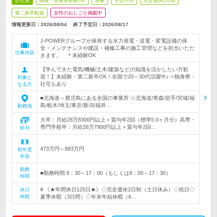
正社員
職種・業種未経験OK
急募
学歴不問
完全週休2日制
第二新卒歓迎
女性のおしごと掲載中
情報更新日：2026/08/04
終了予定日：
2026/08/17
J-POWERグループが保有する水力発電・送電・変電設備の保
全・メンテナンスや建設・補修工事の施工管理などを担当いただ
仕事内容
きます。 ＊未経験OK
【学んできた電気/機械/土木/建築などの知識を活かしたい方歓
迎！】未経験・第二新卒OK！全国で20～30代活躍中♪⇒独身寮・
対象と
社宅もあり
なる方
■北海道～鹿児島にある全国の事業所 ☆北海道/青森/岩手/宮城/福
島/栃木/埼玉/東京/新潟/福井…
勤務地
大卒：月給28万8300円以上＋賞与年2回（標準5.0ヶ月分）高専・
専門学校卒：月給26万7900円以上＋賞与年2回…
給与
473万円～883万円
初年度
年収
勤務
■勤務時間 8：30～17：00（もしくは9：00～17：30）
時間
# 《★年間休日125日★》◇完全週休2日制（土日休み）◇祝日◇
休日
休暇
夏季休暇（3日間）◇年末年始休暇（6…