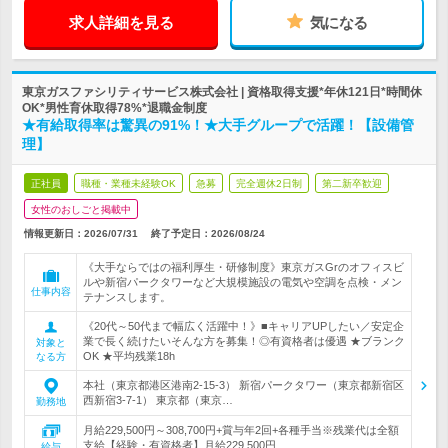
求人詳細を見る
気になる
東京ガスファシリティサービス株式会社 | 資格取得支援*年休121日*時間休
OK*男性育休取得78%*退職金制度
★有給取得率は驚異の91%！★大手グループで活躍！【設備管
理】
正社員
職種・業種未経験OK
急募
完全週休2日制
第二新卒歓迎
女性のおしごと掲載中
情報更新日：2026/07/31
終了予定日：
2026/08/24
《大手ならではの福利厚生・研修制度》東京ガスGrのオフィスビ
ルや新宿パークタワーなど大規模施設の電気や空調を点検・メン
仕事内容
テナンスします。
《20代～50代まで幅広く活躍中！》■キャリアUPしたい／安定企
業で長く続けたいそんな方を募集！◎有資格者は優遇 ★ブランク
対象と
OK ★平均残業18h
なる方
本社（東京都港区港南2-15-3） 新宿パークタワー（東京都新宿区
西新宿3-7-1） 東京都（東京…
勤務地
月給229,500円～308,700円+賞与年2回+各種手当※残業代は全額
支給【経験・有資格者】月給229,500円…
給与