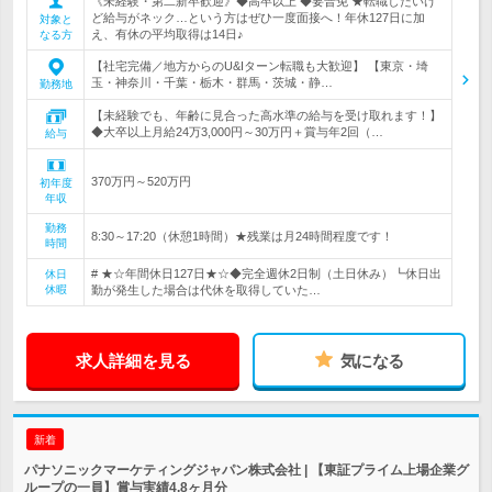
《未経験・第二新卒歓迎》◆高卒以上 ◆要普免 ★転職したいけ
ど給与がネック…という方はぜひ一度面接へ！年休127日に加
対象と
え、有休の平均取得は14日♪
なる方
【社宅完備／地方からのU&Iターン転職も大歓迎】 【東京・埼
玉・神奈川・千葉・栃木・群馬・茨城・静…
勤務地
【未経験でも、年齢に見合った高水準の給与を受け取れます！】
◆大卒以上月給24万3,000円～30万円＋賞与年2回（…
給与
370万円～520万円
初年度
年収
勤務
8:30～17:20（休憩1時間）★残業は月24時間程度です！
時間
# ★☆年間休日127日★☆◆完全週休2日制（土日休み）┗休日出
休日
休暇
勤が発生した場合は代休を取得していた…
求人詳細を見る
気になる
新着
パナソニックマーケティングジャパン株式会社 | 【東証プライム上場企業グ
ループの一員】賞与実績4.8ヶ月分