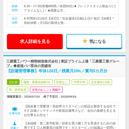
8:30～17:30(実働8時間／休憩60分)★フレックスタイム制あり(コ
勤務
時間
アタイムなし)！★残業は月…
# 年間休日126日【休日】* 完全週休2日制(土日)* 祝日【休暇】*
休日
休暇
有給休暇（月1回の取得を推…
求人詳細を見る
気になる
三菱重工パワー精密鋳造株式会社 | 東証プライム上場「三菱重工業グルー
プ」◆産後パパ育休の実績有
【設備管理事務】年休126日／残業月20h／賞与5カ月分
正社員
職種・業種未経験OK
転勤なし
学歴不問
完全週休2日制
第二新卒歓迎
女性のおしごと掲載中
情報更新日：2026/07/24
終了予定日：
2026/09/24
【脱炭素で需要増！高効率ガスタービンの部品を製造する会社で
す】設備メンテナンスや新規設備導入など、会社の基礎を支える
仕事内容
お仕事をお任せ！
【未経験・第二新卒歓迎／技術を受け継ぐ方を育成するための採
用です】◎人柄重視の採用です！ガスタービンの知識は一切問い
対象と