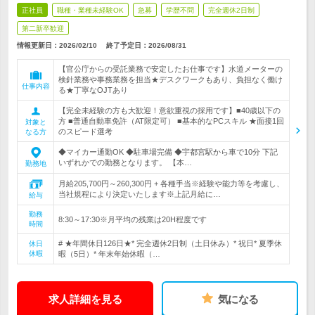
正社員
職種・業種未経験OK
急募
学歴不問
完全週休2日制
第二新卒歓迎
情報更新日：2026/02/10
終了予定日：
2026/08/31
【官公庁からの受託業務で安定したお仕事です】水道メーターの
検針業務や事務業務を担当★デスクワークもあり、負担なく働け
仕事内容
る★丁寧なOJTあり
【完全未経験の方も大歓迎！意欲重視の採用です】■40歳以下の
方 ■普通自動車免許（AT限定可） ■基本的なPCスキル ★面接1回
対象と
のスピード選考
なる方
◆マイカー通勤OK ◆駐車場完備 ◆宇都宮駅から車で10分 下記
いずれかでの勤務となります。 【本…
勤務地
月給205,700円～260,300円 + 各種手当※経験や能力等を考慮し、
当社規程により決定いたします※上記月給に…
給与
勤務
8:30～17:30※月平均の残業は20H程度です
時間
# ★年間休日126日★* 完全週休2日制（土日休み）* 祝日* 夏季休
休日
休暇
暇（5日）* 年末年始休暇（…
求人詳細を見る
気になる