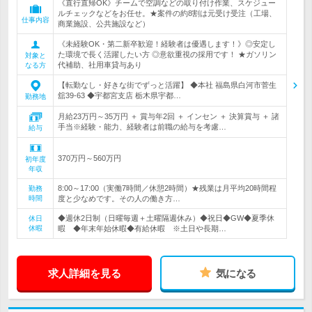
《直行直帰OK》チームで空調などの取り付け作業、スケジュー
ルチェックなどをお任せ。★案件の約8割は元受け受注（工場、
仕事内容
商業施設、公共施設など）
《未経験OK・第二新卒歓迎！経験者は優遇します！》◎安定し
た環境で長く活躍したい方 ◎意欲重視の採用です！ ★ガソリン
対象と
代補助、社用車貸与あり
なる方
【転勤なし・好きな街でずっと活躍】 ◆本社 福島県白河市菅生
舘39-63 ◆宇都宮支店 栃木県宇都…
勤務地
月給23万円～35万円 ＋ 賞与年2回 ＋ インセン ＋ 決算賞与 ＋ 諸
手当※経験・能力、経験者は前職の給与を考慮…
給与
370万円～560万円
初年度
年収
8:00～17:00（実働7時間／休憩2時間）★残業は月平均20時間程
勤務
時間
度と少なめです。その人の働き方…
◆週休2日制（日曜毎週＋土曜隔週休み）◆祝日◆GW◆夏季休
休日
休暇
暇 ◆年末年始休暇◆有給休暇 ※土日や長期…
求人詳細を見る
気になる