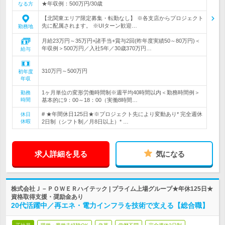
★年収例：500万円/30歳
なる方
【北関東エリア限定募集・転勤なし】 ※各支店からプロジェクト
先に配属されます。 ※UIターン歓迎…
勤務地
月給23万円～35万円+諸手当+賞与2回(昨年度実績50～80万円)＜
年収例＞500万円／入社5年／30歳370万円…
給与
310万円～500万円
初年度
年収
1ヶ月単位の変形労働時間制※週平均40時間以内＜勤務時間例＞
勤務
時間
基本的に9：00～18：00（実働8時間…
# ★年間休日125日★※プロジェクト先により変動あり* 完全週休
休日
休暇
2日制（シフト制／月8日以上）* …
求人詳細を見る
気になる
株式会社Ｊ－ＰＯＷＥＲハイテック | プライム上場グループ★年休125日★
資格取得支援・奨励金あり
20代活躍中／再エネ・電力インフラを技術で支える【総合職】