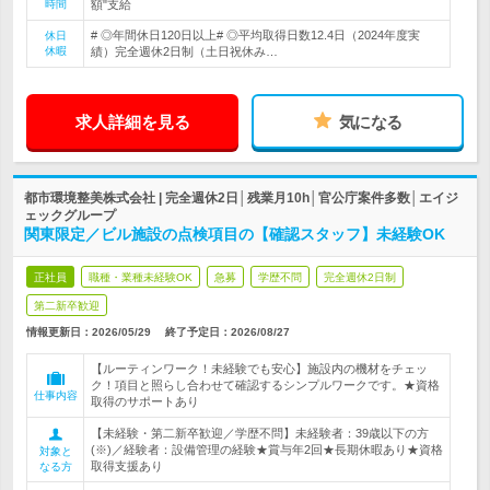
時間
額"支給
# ◎年間休日120日以上# ◎平均取得日数12.4日（2024年度実
休日
休暇
績）完全週休2日制（土日祝休み…
求人詳細を見る
気になる
都市環境整美株式会社 | 完全週休2日│残業月10h│官公庁案件多数│エイジ
ェックグループ
関東限定／ビル施設の点検項目の【確認スタッフ】未経験OK
正社員
職種・業種未経験OK
急募
学歴不問
完全週休2日制
第二新卒歓迎
情報更新日：2026/05/29
終了予定日：
2026/08/27
【ルーティンワーク！未経験でも安心】施設内の機材をチェッ
ク！項目と照らし合わせて確認するシンプルワークです。★資格
仕事内容
取得のサポートあり
【未経験・第二新卒歓迎／学歴不問】未経験者：39歳以下の方
(※)／経験者：設備管理の経験★賞与年2回★長期休暇あり★資格
対象と
取得支援あり
なる方