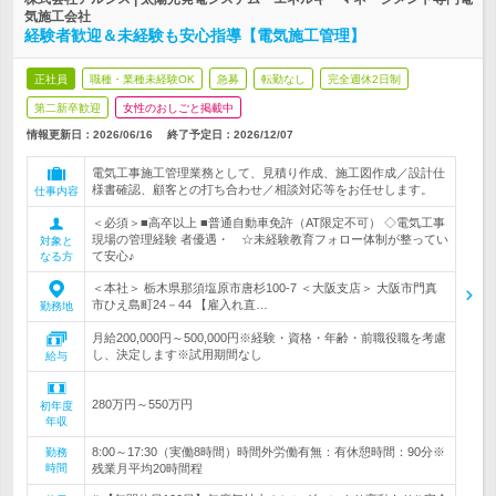
気施工会社
経験者歓迎＆未経験も安心指導【電気施工管理】
正社員
職種・業種未経験OK
急募
転勤なし
完全週休2日制
第二新卒歓迎
女性のおしごと掲載中
情報更新日：2026/06/16
終了予定日：
2026/12/07
電気工事施工管理業務として、見積り作成、施工図作成／設計仕
様書確認、顧客との打ち合わせ／相談対応等をお任せします。
仕事内容
＜必須＞■高卒以上 ■普通自動車免許（AT限定不可） ◇電気工事
現場の管理経験 者優遇・ ☆未経験教育フォロー体制が整ってい
対象と
て安心♪
なる方
＜本社＞ 栃木県那須塩原市唐杉100-7 ＜大阪支店＞ 大阪市門真
市ひえ島町24－44 【雇入れ直…
勤務地
月給200,000円～500,000円※経験・資格・年齢・前職役職を考慮
し、決定します※試用期間なし
給与
280万円～550万円
初年度
年収
8:00～17:30（実働8時間）時間外労働有無：有休憩時間：90分※
勤務
時間
残業月平均20時間程