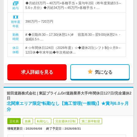
◆月給23万円～40万円+各種手当＋賞与年2回（昨年度実績3.5～
5.6ヶ月分）◆月給34万円～45万円+各種手当＋…
給与
390万円～720万円
初年度
年収
# ◆日勤/8:30～17:30(休憩1ｈ)# 宿直/8:30～翌9:00(休憩2ｈ・
勤務
時間
仮眠6.5ｈ…
# ☆年間休日124日（2026年度）☆◆週休2日(シフト制)☆月9～
休日
休暇
12日休◆年末年始◆年次有給休…
求人詳細を見る
気になる
前田道路株式会社 | 東証プライムGr/道路業界大手/年間休日127日/完全週休2
日
北関東エリア限定*転勤なし【施工管理(一般職)】★賞与6.0ヶ月
分
正社員
急募
転勤なし
完全週休2日制
第二新卒歓迎
情報更新日：2026/06/08
終了予定日：
2026/08/31