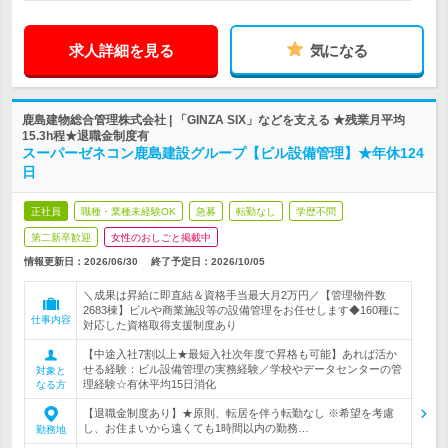
求人詳細を見る
気になる
鹿島建物総合管理株式会社 | 「GINZA SIX」などを支える ★残業月平均
15.3h程★退職金制度有
スーパーゼネコン鹿島建設グループ【ビル設備管理】★年休124
日
正社員
職種・業種未経験OK
急募
転勤なし
学歴不問
第二新卒歓迎
女性のおしごと掲載中
情報更新日：2026/06/30
終了予定日：
2026/10/05
＼成果は昇給に即直結＆資格手当最大月2万円／【管理物件数
2683棟】ビルや商業施設等の設備管理をお任せします◆160種に
仕事内容
対応した資格取得支援制度あり
【中途入社7割以上★最短入社次年度で昇格も可能】あれば活か
せる経験：ビル設備管理の実務経験／学校やデータセンターの管
対象と
理経験☆有休平均15日消化
なる方
【退職金制度あり】★原則、転居を伴う転勤なし ※希望を考慮
し、お住まいから遠くても1時間以内の勤務…
勤務地