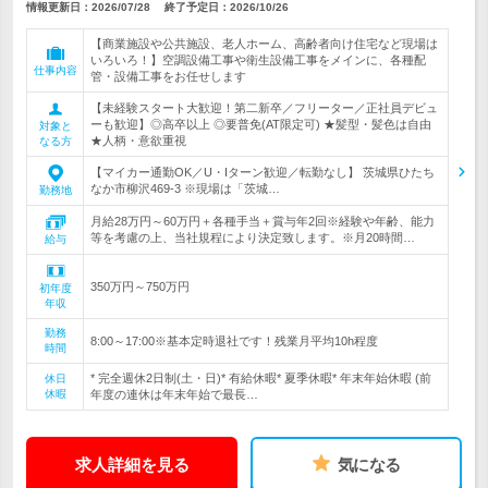
情報更新日：2026/07/28
終了予定日：
2026/10/26
【商業施設や公共施設、老人ホーム、高齢者向け住宅など現場は
いろいろ！】空調設備工事や衛生設備工事をメインに、各種配
仕事内容
管・設備工事をお任せします
【未経験スタート大歓迎！第二新卒／フリーター／正社員デビュ
ーも歓迎】◎高卒以上 ◎要普免(AT限定可) ★髪型・髪色は自由
対象と
★人柄・意欲重視
なる方
【マイカー通勤OK／U・Iターン歓迎／転勤なし】 茨城県ひたち
なか市柳沢469-3 ※現場は「茨城…
勤務地
月給28万円～60万円＋各種手当＋賞与年2回※経験や年齢、能力
等を考慮の上、当社規程により決定致します。※月20時間…
給与
350万円～750万円
初年度
年収
勤務
8:00～17:00※基本定時退社です！残業月平均10h程度
時間
* 完全週休2日制(土・日)* 有給休暇* 夏季休暇* 年末年始休暇 (前
休日
休暇
年度の連休は年末年始で最長…
求人詳細を見る
気になる