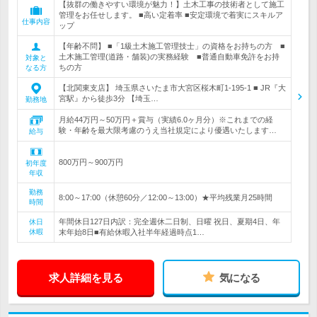
【抜群の働きやすい環境が魅力！】土木工事の技術者として施工
管理をお任せします。 ■高い定着率 ■安定環境で着実にスキルア
仕事内容
ップ
【年齢不問】 ■「1級土木施工管理技士」の資格をお持ちの方 ■
土木施工管理(道路・舗装)の実務経験 ■普通自動車免許をお持
対象と
ちの方
なる方
【北関東支店】 埼玉県さいたま市大宮区桜木町1-195-1 ■ JR『大
宮駅』から徒歩3分 【埼玉…
勤務地
月給44万円～50万円＋賞与（実績6.0ヶ月分）※これまでの経
験・年齢を最大限考慮のうえ当社規定により優遇いたします…
給与
800万円～900万円
初年度
年収
勤務
8:00～17:00（休憩60分／12:00～13:00）★平均残業月25時間
時間
年間休日127日内訳：完全週休二日制、日曜 祝日、夏期4日、年
休日
休暇
末年始8日■有給休暇入社半年経過時点1…
求人詳細を見る
気になる