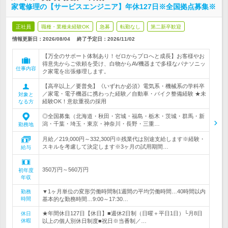
家電修理の【サービスエンジニア】年休127日※全国拠点募集※
正社員
職種・業種未経験OK
急募
転勤なし
第二新卒歓迎
情報更新日：2026/08/04
終了予定日：
2026/11/02
【万全のサポート体制あり！ゼロからプロへと成長】お客様やお
得意先からご依頼を受け、白物からAV機器まで多様なパナソニッ
仕事内容
ク家電を出張修理します。
【高卒以上／要普免】《いずれか必須》電気系・機械系の学科卒
／家電・電子機器に携わった経験／自動車・バイク整備経験 ★未
対象と
経験OK！意欲重視の採用
なる方
◎全国募集（北海道・秋田・宮城・福島・栃木・茨城・群馬・新
潟・千葉・埼玉・東京・神奈川・長野・三重…
勤務地
月給／219,000円～332,300円※残業代は別途支給します※経験・
スキルを考慮して決定します※3ヶ月の試用期間…
給与
350万円～560万円
初年度
年収
▼1ヶ月単位の変形労働時間制1週間の平均労働時間…40時間以内
勤務
時間
基本的な勤務時間…9:00～17:30…
★年間休日127日【休日】■週休2日制（日曜＋平日1日）└月8日
休日
休暇
以上の個人別休日制度■祝日※当番制／…