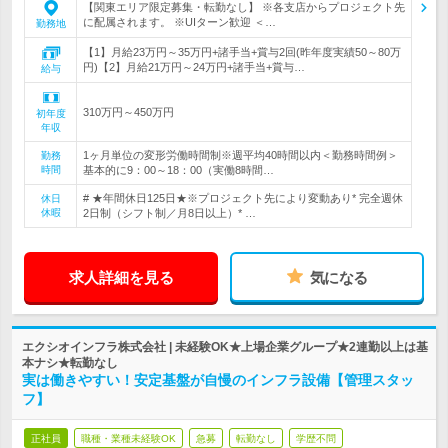
【関東エリア限定募集・転勤なし】 ※各支店からプロジェクト先
に配属されます。 ※UIターン歓迎 ＜…
勤務地
【1】月給23万円～35万円+諸手当+賞与2回(昨年度実績50～80万
円)【2】月給21万円～24万円+諸手当+賞与…
給与
310万円～450万円
初年度
年収
1ヶ月単位の変形労働時間制※週平均40時間以内＜勤務時間例＞
勤務
時間
基本的に9：00～18：00（実働8時間…
# ★年間休日125日★※プロジェクト先により変動あり* 完全週休
休日
休暇
2日制（シフト制／月8日以上）* …
求人詳細を見る
気になる
エクシオインフラ株式会社 | 未経験OK★上場企業グループ★2連勤以上は基
本ナシ★転勤なし
実は働きやすい！安定基盤が自慢のインフラ設備【管理スタッ
フ】
正社員
職種・業種未経験OK
急募
転勤なし
学歴不問