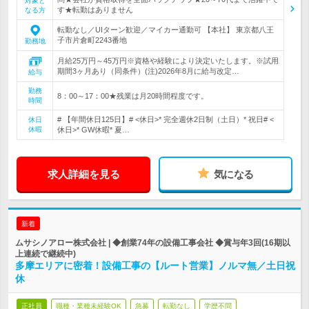
対象と
す★転勤はありません
なる方
転勤なし／UIターン歓迎／マイカー通勤可 【本社】 東京都八王
子市片倉町2243番地
勤務地
月給25万円～45万円※資格や経験により決定いたします。※試用
期間3ヶ月あり（同条件）(注)2026年8月に給与改定…
給与
勤務
8：00～17：00★残業は月20時間程度です。
時間
# 【年間休日125日】# <休日>* 完全週休2日制（土日）* 祝日# <
休日
休暇
休日>* GW休暇* 夏…
求人詳細を見る
気になる
新着
ムサシノアロー株式会社 | ◆創業74年の設備工事会社 ◆賞与年3回(16期以
上連続で継続中)
多摩エリアに密着！設備工事の【ルート営業】ノルマ無／土日祝
休
正社員
職種・業種未経験OK
急募
転勤なし
学歴不問