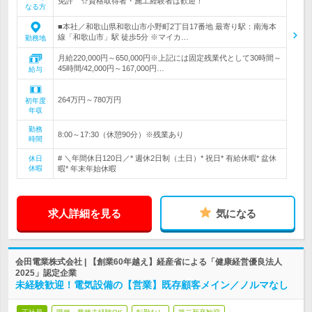
免許 ☆資格取得者・施工経験者は歓迎！
なる方
■本社／和歌山県和歌山市小野町2丁目17番地 最寄り駅：南海本
線「和歌山市」駅 徒歩5分 ※マイカ…
勤務地
月給220,000円～650,000円※上記には固定残業代として30時間～
45時間/42,000円～167,000円…
給与
264万円～780万円
初年度
年収
勤務
8:00～17:30（休憩90分）※残業あり
時間
# ＼年間休日120日／* 週休2日制（土日）* 祝日* 有給休暇* 盆休
休日
休暇
暇* 年末年始休暇
求人詳細を見る
気になる
会田電業株式会社 | 【創業60年越え】経産省による「健康経営優良法人
2025」認定企業
未経験歓迎！電気設備の【営業】既存顧客メイン／ノルマなし