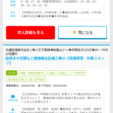
8：30～17：30（実働7時間40分）※休憩80分（12：00～13：
勤務
時間
00、15：00～15：20…
【年間休日125日（2026年度）】◆週休2日制（土日祝）※年1回
休日
休暇
土曜日出社有◆有給休暇◆年末年始休…
求人詳細を見る
気になる
水越設備株式会社 | ◆八王子勤務◆転勤はナシ◆年間休日125日◆20～70代
が活躍中
給排水や空調など建物衛生設備工事の【現場管理・作業スタッ
フ】
正社員
職種・業種未経験OK
急募
転勤なし
学歴不問
完全週休2日制
第二新卒歓迎
情報更新日：2026/07/28
終了予定日：
2026/10/26
【土日祝休み／年間休日125日】多摩エリアの集合住宅や公共施
設を中心として、建物設備の交換や改修工事を担当。数年かけて
仕事内容
一人立ちを目指せます！
【未経験者・第二新卒、歓迎】◆要普免（AT可）※経歴・資格不
問★会社が資格取得を全面バックアップ★20～70代まで活躍中で