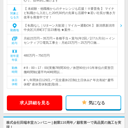
心で、効率的に働けます
【 未経験・他職種からのチャレンジも応援！※要普免 】 マイナ
ビ転職から入社した20代30代の先輩も活躍中★若い社長が働き方
対象と
改革を推進中です！
なる方
【 転勤なし｜Uターン大歓迎｜マイカー通勤OK 】 新潟県新潟市
中央区川岸町3丁目23番地 ★案件…
勤務地
月給23万円～35万円＋各種手当＋賞与(年2回／計7カ月分)＋イン
センティブ◎電気工事士：月給23万円～25万円◎施…
給与
480万円～750万円
初年度
年収
# 8：00～17：00(実働7時間30分／休憩90分)※1年単位の変形労
勤務
時間
働時間制(週平均40時間以…
# ＼年間休日129日／* 完全週休2日制(土日休み)* 年次有給* 慶弔
休日
休暇
休暇* 産休育休制度(取得…
求人詳細を見る
気になる
株式会社田端本堂カンパニー | 創業110周年／顧客第一で高品質の施工を実
現！