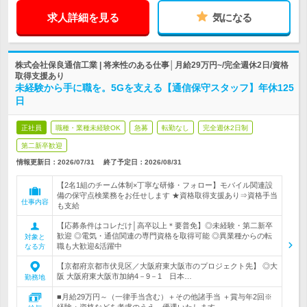
求人詳細を見る
気になる
株式会社保良通信工業 | 将来性のある仕事│月給29万円~/完全週休2日/資格
取得支援あり
未経験から手に職を。5Gを支える【通信保守スタッフ】年休125
日
正社員
職種・業種未経験OK
急募
転勤なし
完全週休2日制
第二新卒歓迎
情報更新日：2026/07/31
終了予定日：
2026/08/31
【2名1組のチーム体制×丁寧な研修・フォロー】モバイル関連設
備の保守点検業務をお任せします ★資格取得支援あり⇒資格手当
仕事内容
も支給
【応募条件はコレだけ│高卒以上＊要普免】◎未経験・第二新卒
歓迎 ◎電気・通信関連の専門資格を取得可能 ◎異業種からの転
対象と
職も大歓迎&活躍中
なる方
【京都府京都市伏見区／大阪府東大阪市のプロジェクト先】 ◎大
阪 大阪府東大阪市加納4－9－1 日本…
勤務地
■月給29万円～（一律手当含む）＋その他諸手当 ＋賞与年2回※