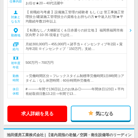
仕事内容
お任せ★20～40代活躍中
【 前職給与考慮 】設備施工管理の経験者 もしくは 管工事施工管
理技士/建築施工管理技士の資格をお持ちの方★中途入社7割★平
対象と
均勤続年数15年以上
なる方
【 転勤なし／大橋駅近く＆日赤通りの好立地 】 福岡県福岡市南
区向野 2-10-35 現場までは社…
勤務地
月給300,000円～455,000円＋諸手当＋インセンティブ年2回＋賞
与年2回 ※インセンティブ「150万円」支給…
給与
500万円～700万円
初年度
年収
＜労働時間区分＞フレックスタイム制標準労働時間1日8時間コア
勤務
時間
タイム：なし休憩時間：60分時間外労働有…
# ―――年間で136日以上のお休み◎―――年間休日123日＋平均
休日
休暇
有給取得日数13.2日⇒年間で13…
求人詳細を見る
気になる
池田煖房工業株式会社 | 【道内屈指の老舗／空調・衛生設備等のリーディン