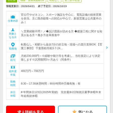
正社員
職種・業種未経験OK
転勤なし
第二新卒歓迎
情報更新日：2026/04/21
終了予定日：
2026/10/19
官公庁やゼネコン、スポーツ施設を中心に、電気設備の技術営業
を担当。主に既存顧客への対応が中心で、新規営業は公共案件の
仕事内容
み！
＼営業経験不問！／◆設計図面が読める方 ◆建築工程に関する知
対象と
見がある方＊働き方改革推進中
なる方
転勤なし・柏駅から徒歩7分の好立地・現場への直行直帰OK 【営
業工事部】 千葉県柏市柏3-7-24…
勤務地
月給230,000円～※経験や能力等を考慮し、当社規定により決定
致します※試用期間3ヶ月あり（同条件）
給与
400万円～700万円
初年度
年収
勤務
8:30～17:30休憩時間：90分時間外労働有無：有
時間
# 年間休日123日(2025年実績) 完全週休2日制祝日夏季休暇年末
休日
休暇
年始有給休暇
求人詳細を見る
気になる