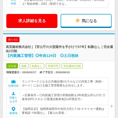
休暇
上* 有給休暇：20日（取得できな…
求人詳細を見る
気になる
残り4日
高宮建材株式会社 | 【官公庁の大型案件を手がけて67年】転勤なし｜完全週
休2日制
【内装施工管理】◎年休124日 ◎土日祝休
正社員
急募
転勤なし
学歴不問
完全週休2日制
情報更新日：2026/02/17
終了予定日：
2026/08/10
ランドマークとなる公共施設/船/ホテルなどの内装工事（軽鉄・
ボード）における施工管理業務をお任せします。
仕事内容
＜応募条件＞◎内装施工管理の実務経験を3年程度お持ちの方 ◎
対象と
基本的PCスキル ◎普通自動車免許(AT限定可）
なる方
【福岡支店】 福岡県福岡市中央区大宮1-7-16 ※マイカー通勤は
要相談 ※転勤なし 【雇入れ直後…
勤務地