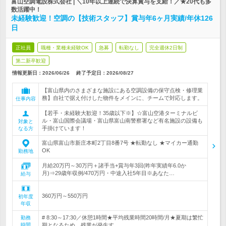
富山空調電設株式会社 | ＼10年以上連続で決算賞与を支給！／★20代も多
数活躍中！
未経験歓迎！空調の【技術スタッフ】賞与年6ヶ月実績/年休126
日
正社員
職種・業種未経験OK
急募
転勤なし
完全週休2日制
第二新卒歓迎
情報更新日：2026/06/26
終了予定日：
2026/08/27
【富山県内のさまざまな施設にある空調設備の保守点検・修理業
務】自社で据え付けした物件をメインに、チームで対応します。
仕事内容
【若手・未経験大歓迎！35歳以下※】☆富山空港ターミナルビ
ル・富山国際会議場・富山県富山南警察署など有名施設の設備も
対象と
手掛けています！
なる方
富山県富山市新庄本町2丁目8番7号 ★転勤なし ★マイカー通勤
OK
勤務地
月給20万円～30万円＋諸手当+賞与年3回(昨年実績年6.0か
月)⇒29歳年収例/470万円・中途入社5年目※あなた…
給与
360万円～550万円
初年度
年収
# 8:30～17:30／休憩1時間★平均残業時間20時間/月★夏期は繁忙
勤務
時間
期となるため、残業が発生す…