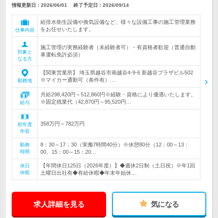
情報更新日：2026/06/01
終了予定日：
2026/09/14
給排水衛生設備や換気設備など、様々な設備工事の施工管理業務
をお任せいたします。
仕事内容
施工管理の実務経験者（未経験者可）・有資格者歓迎（普通自動
対象と
車運転免許必須）
なる方
【関東営業所】 埼玉県越谷市南越谷4-9-6 新越谷プラザビル502
※マイカー通勤可（条件有）…
勤務地
月給298,420円～512,860円※経験・資格により優遇いたします。
※固定残業代（42,870円～95,520円…
給与
358万円～782万円
初年度
年収
8：30～17：30（実働7時間40分）※休憩80分（12：00～13：
勤務
時間
00、15：00～15：20…
【年間休日125日（2026年度）】◆週休2日制（土日祝）※年1回
休日
休暇
土曜日出社有◆有給休暇◆年末年始休…
求人詳細を見る
気になる