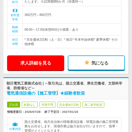
たします。※試用期間6か月（待遇同一）
給与
300万円～800万円
初年度
年収
勤務
08:00～17:00(休憩60分)※残業：あり
時間
* 完全週休2日制（土・日）* 祝日* 年末年始休暇* 夏季休暇* その
休日
休暇
他休暇
求人詳細を見る
気になる
朝日電気工業株式会社 | ～取引先は、国土交通省、厚生労働省、文部科学
省、防衛省など～
電気通信設備の【施工管理】★経験者歓迎
正社員
転勤なし
学歴不問
完全週休2日制
第二新卒歓迎
情報更新日：2026/07/28
終了予定日：
2027/01/18
国土交通省、地方自治体の情報通信設備・弱電設備の施工管理業
務をお任せします。現場作業は協力会社が行いますので、指導・
仕事内容
管理がメインとなります。