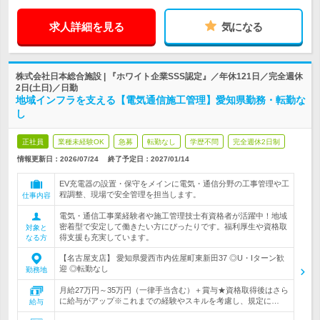
求人詳細を見る
気になる
株式会社日本総合施設 | 『ホワイト企業SSS認定』／年休121日／完全週休
2日(土日)／日勤
地域インフラを支える【電気通信施工管理】愛知県勤務・転勤な
し
正社員
業種未経験OK
急募
転勤なし
学歴不問
完全週休2日制
情報更新日：2026/07/24
終了予定日：
2027/01/14
EV充電器の設置・保守をメインに電気・通信分野の工事管理や工
程調整、現場で安全管理を担当します。
仕事内容
電気・通信工事業経験者や施工管理技士有資格者が活躍中！地域
密着型で安定して働きたい方にぴったりです。福利厚生や資格取
対象と
得支援も充実しています。
なる方
【名古屋支店】 愛知県愛西市内佐屋町東新田37 ◎U・Iターン歓
迎 ◎転勤なし
勤務地
月給27万円～35万円（一律手当含む）＋賞与★資格取得後はさら
に給与がアップ※これまでの経験やスキルを考慮し、規定に…
給与