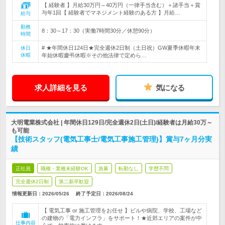
【 経験者 】月給30万円～40万円（一律手当含む）＋諸手当＋賞
与年1回【 経験者でマネジメント経験のある方 】月給…
給与
勤務
8：30～17：30（実働7時間30分／休憩90分）
時間
# ★年間休日124日★完全週休2日制（土日祝）GW夏季休暇年末
休日
休暇
年始休暇慶弔休暇※その他法律で定めら…
求人詳細を見る
気になる
大明電業株式会社 | 年間休日129日/完全週休2日(土日)/経験者は月給30万～
も可能
【技術スタッフ(電気工事士/電気工事施工管理)】賞与7ヶ月分実
績
正社員
職種・業種未経験OK
急募
転勤なし
学歴不問
完全週休2日制
第二新卒歓迎
情報更新日：2026/05/26
終了予定日：
2026/08/24
【 電気工事 or 施工管理をお任せ 】ビルや病院、学校、工場など
の建物の「電力インフラ」をサポート！★近郊エリアの案件が中
仕事内容