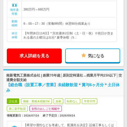
380万円～680万円
初年度
年収
勤務
8：00～17：30（実働8時間）休憩90分残業あり
時間
【年間休日114日】* 完全週休2日制（土・日・祝）※祝日が含ま
休日
休暇
れる週の土曜日は出社* 夏季休暇（5…
求人詳細を見る
気になる
南新電気工業株式会社 | 創業70年超│原則定時退社→残業月平均15h以下│交
通費全額支給
【総合職（設置工事／営業】未経験歓迎＊賞与6ヶ月分＊土日休
み
正社員
職種・業種未経験OK
急募
転勤なし
学歴不問
第二新卒歓迎
女性のおしごと掲載中
情報更新日：2026/07/24
終了予定日：
2026/09/24
【希望や適性などを考慮して、配属先を決定】設備工事もしくは