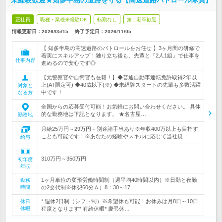
未経験歓迎★知多半島の道路を守る【高速道路パトロール隊員】
正社員
職種・業種未経験OK
転勤なし
第二新卒歓迎
情報更新日：2026/05/15
終了予定日：
2026/11/05
【 知多半島の高速道路のパトロールをお任せ 】3ヶ月間の研修で
着実にスキルアップ！独り立ち後も、先輩と『2人1組』で仕事を
仕事内容
進めるので安心です◎
【元警察官や自衛官も在籍！】◆普通自動車運転免許取得2年以
上(AT限定可) ◆40歳以下(※) ◆未経験スタートの先輩も多数活躍
対象と
中です！
なる方
全国からの応募受付可能！お気軽にお問い合わせください。 具体
的な勤務地は下記となります。 ★名古屋…
勤務地
月給25万円～29万円＋別途諸手当あり※年収400万以上も目指す
ことも可能です！※あなたの経験やスキルに応じて当社規…
給与
310万円～350万円
初年度
年収
1ヶ月単位の変形労働時間制（週平均40時間以内）※日勤と夜勤
勤務
時間
の2交代制※休憩60分Ａ）8：30～17…
* 週休2日制（シフト制）※希望休も可能！お休みは月8日～10日
休日
休暇
程度となります* 有給休暇* 慶弔休…