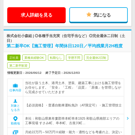
求人詳細を見る
気になる
株式会社小森組 | ◎各種手当充実（住宅手当など）◎完全週休二日制（土
日）
第二新卒OK【施工管理】年間休日120日／平均残業月2H程度
正社員
業種未経験OK
転勤なし
学歴不問
完全週休2日制
第二新卒歓迎
情報更新日：2026/06/12
終了予定日：
2026/12/03
当社が扱う土木、港湾土木、塗装、建築工事における施工管理を
お任せします。「安全」「工程」「品質」「原価」を管理しなが
仕事内容
ら完成させていただきます
【必須資格】・普通自動車運転免許（AT限定可）・施工管理技士
対象と
なる方
本社：和歌山県東牟婁郡串本町串本1925 和歌山県南部エリアの
工事現場 すさみ町、串本町、古座川町…
勤務地
月給22万円～50万円※経験・能力・適性などを考慮の上、決定い