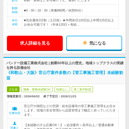
経験・資格などを考慮のうえ、優遇いたします
給与
勤務
■9：00～18：00（実働8時間／休憩60分）
時間
■完全週休2日制（土日祝）★年間休日120日以上年間125日以上
休日
休暇
お休み可能です！（年休120日＋有給…
求人詳細を見る
気になる
バンドー設備工業株式会社 | 創業60年以上の歴史。地域トップクラスの実績
を誇る設備会社
《和歌山・大阪》官公庁案件多数の【管工事施工管理】未経験歓
迎
正社員
職種・業種未経験OK
転勤なし
第二新卒歓迎
情報更新日：2026/06/02
終了予定日：
2026/11/23
官公庁や病院などの空調・給水設備等の管工事施工管理をお任せ
します。現場の安全管理から品質管理まで幅広く担っていただき
仕事内容
ます。
【未経験の方も応募OK！】＜必須要件＞高卒以上／普通自動車
対象と