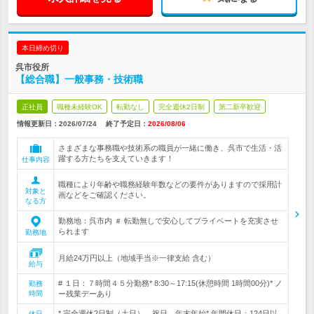
本日締め切り
呉市役所
【総合職】一般事務・技術職
正社員
職種未経験OK
転勤なし
完全週休2日制
第二新卒歓迎
情報更新日：2026/07/24
終了予定日：
2026/08/06
さまざまな事務職や技術系の職員が一緒に働き、呉市で生活・活
躍する方たちを支えていきます！
仕事内容
職種により年齢や職務経験年数などの要件がありますので採用計
対象と
画などをご確認ください。
なる方
勤務地：呉市内 ＃ 転勤無しで安心してプライベートを充実させ
られます
勤務地
月給24万円以上（地域手当※一律支給 含む）
給与
# １日：７時間４５分勤務* 8:30～17:15(休憩時間 1時間00分)* ノ
勤務
時間
ー残業デーあり
* 完全週休2日制（土日）、祝日、年末年始* 年間休日：124日以
休日