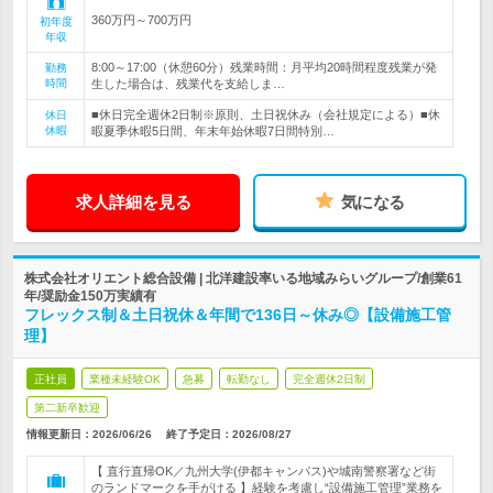
360万円～700万円
初年度
年収
8:00～17:00（休憩60分）残業時間：月平均20時間程度残業が発
勤務
時間
生した場合は、残業代を支給しま…
■休日完全週休2日制※原則、土日祝休み（会社規定による）■休
休日
休暇
暇夏季休暇5日間、年末年始休暇7日間特別…
求人詳細を見る
気になる
株式会社オリエント総合設備 | 北洋建設率いる地域みらいグループ/創業61
年/奨励金150万実績有
フレックス制＆土日祝休＆年間で136日～休み◎【設備施工管
理】
正社員
業種未経験OK
急募
転勤なし
完全週休2日制
第二新卒歓迎
情報更新日：2026/06/26
終了予定日：
2026/08/27
【 直行直帰OK／九州大学(伊都キャンパス)や城南警察署など街
のランドマークを手がける 】経験を考慮し“設備施工管理”業務を