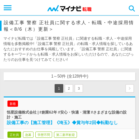
設備工事 警察 正社員に関する求人・転職・中途採用情
報＜8/6（木）更新＞
マイナビ転職では「設備工事 警察 正社員」に関連する転職・求人・中途採用
情報を多数掲載中!「設備工事 警察 正社員」の転職・求人情報を探しているあ
なたにおすすめのお仕事を掲載しています。「設備工事 警察 正社員」に関連
するキーワードからも転職・求人情報をお探しいただけるので、あなたにぴっ
たりのお仕事を見つけてみてください!
1～50件 (全128件中)
1
2
3
新着
恒星設備株式会社 | #創業62年 #安心・快適・清潔 #さまざまな設備の設
計・施工
設備工事の【施工管理】《埼玉》◆賞与年2回◆転勤なし
正社員
急募
学歴不問
第二新卒歓迎