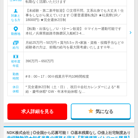
転勤なく活躍いただけます
【未経験・第二新卒歓迎】◎文理不問。文系出身でも大丈夫！仕
事をしながら覚えていけます ◎要普通運転免許 ★社員寮(1R／
対象と
18000円) ★完全週休2日制
なる方
【転勤・出張なし／U・Iターン歓迎】 ※マイカー通勤可能です
本社／兵庫県姫路市飾磨区入船町2-4…
勤務地
月給25万円～50万円＋賞与5.5ヶ月+家族・資格・役職手当など※
経験者の方は、前職の給与を最大限考慮いたします※年…
給与
390万円～650万円
初年度
年収
勤務
# 8：00～17：00※残業月平均10時間程度
時間
* 完全週休2日制（土・日）、祝日※会社カレンダーによる* 有
休日
休暇
給・慶弔休暇* GW・年末年始休暇 な…
求人詳細を見る
気になる
NDK株式会社 | ◎全国から応募可能！ ◎基本残業なし ◎借上社宅制度あり