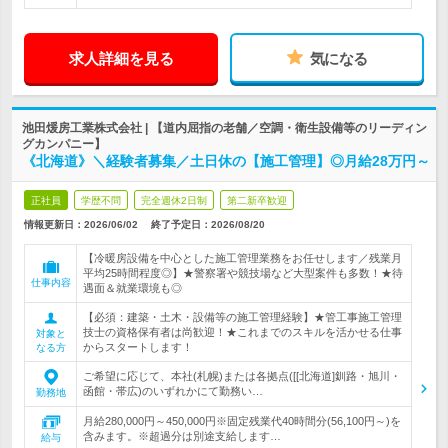
求人詳細を見る
気になる
池田煖房工業株式会社 | 【道内屈指の老舗／空調・衛生設備等のリーディン
グカンパニー】
《北海道》＼経験者募集／土日休の【施工管理】◎月給28万円～
正社員
学歴不問
完全週休2日制
第二新卒歓迎
情報更新日：2026/06/02
終了予定日：
2026/08/20
【冷暖房設備を中心とした施工管理業務をお任せします／残業月
平均25時間程度◎】★警察署や競技場など大型案件も多数！★待
仕事内容
遇面＆就業環境も◎
【必須：建築・土木・設備等の施工管理経験】★管工事施工管理
技士の資格保有者は尚歓迎！★これまでのスキルを活かせる仕事
対象と
からスタートします！
なる方
ご希望に応じて、本社(札幌)または各拠点([[北海道]釧路・旭川・
函館・帯広)のいずれかにて勤務い…
勤務地
月給280,000円～450,000円※固定残業代40時間分(56,100円～)を
含みます。※超過分は別途支給します…
給与