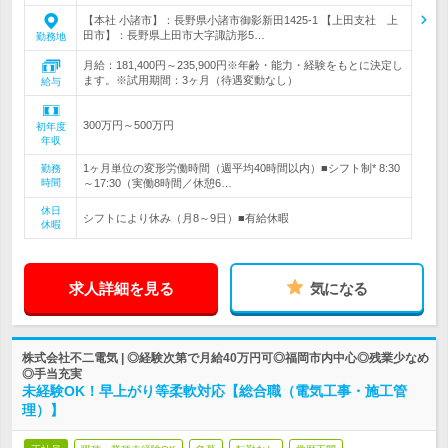
【本社 小諸市】：長野県小諸市御影新田1425-1 【上田支社 上
田市】：長野県上田市大字諏訪形5…
勤務地
月給：181,400円～235,900円※年齢・能力・経験をもとに決定し
ます。※試用期間：3ヶ月（待遇変動なし）
給与
300万円～500万円
初年度
年収
1ヶ月単位の変形労働時間（週平均40時間以内）■シフト制* 8:30
勤務
時間
～17:30（実働8時間／休憩6…
休日
シフトにより休み（月8～9日）■有給休暇
休暇
求人詳細を見る
気になる
株式会社不二電気 | ◎経験次第で月給40万円可◎福岡市内中心◎残業少なめ
◎手当充実
未経験OK！早上がり等柔軟対応【総合職（電気工事・施工管
理）】