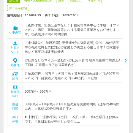
正社員
職種・業種未経験OK
急募
転勤なし
学歴不問
第二新卒歓迎
情報更新日：2026/07/15
終了予定日：
2026/09/14
【夜間作業、出張は基本なし！】福岡市内を中心に学校、オフィ
スビル、病院、商業施設等における電気工事業務をお任せしま
仕事内容
す。◎残業月平均20時間以内
【未経験OK！学歴不問】要普通免許(AT限定可) ◎20～30代活躍
中◎有給取得も柔軟対応◎家庭との両立も応援します！◎家族手
対象と
当など充実◎経験者は優遇
なる方
◎転勤なし◎マイカー通勤OK◎社用車貸与 福岡県糸島市前原北4
丁目8-17 現場エリアは福岡市内が…
勤務地
月給20万円～40万円＋各種手当＋賞与年2回未経験／月給20万円
～25万円…経験者／月給23万円～40万円…※経験・…
給与
300万円～550万円
初年度
年収
08時00分～17時00分※1年単位の変形労働時間制（週平均40時間
勤務
時間
以内）※休憩120分◎残業月平均…
# 【休日】* 週休2日制（土日）* 祝日※第2・第4土曜日はお休み
休日
休暇
です。※休日出勤が発生した場合は…