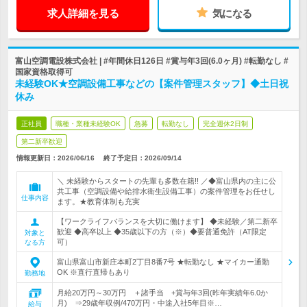
求人詳細を見る
気になる
富山空調電設株式会社 | #年間休日126日 #賞与年3回(6.0ヶ月) #転勤なし #
国家資格取得可
未経験OK★空調設備工事などの【案件管理スタッフ】◆土日祝
休み
正社員
職種・業種未経験OK
急募
転勤なし
完全週休2日制
第二新卒歓迎
情報更新日：2026/06/16
終了予定日：
2026/09/14
＼ 未経験からスタートの先輩も多数在籍!! ／◆富山県内の主に公
共工事（空調設備や給排水衛生設備工事）の案件管理をお任せし
仕事内容
ます。★教育体制も充実
【ワークライフバランスを大切に働けます】 ◆未経験／第二新卒
歓迎 ◆高卒以上 ◆35歳以下の方（※）◆要普通免許（AT限定
対象と
可）
なる方
富山県富山市新庄本町2丁目8番7号 ★転勤なし ★マイカー通勤
OK ※直行直帰もあり
勤務地
月給20万円～30万円 ＋諸手当 +賞与年3回(昨年実績年6.0か
月) ⇒29歳年収例/470万円・中途入社5年目※…
給与