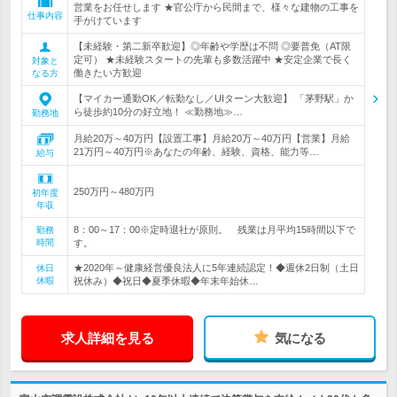
営業をお任せします ★官公庁から民間まで、様々な建物の工事を
仕事内容
手がけています
【未経験・第二新卒歓迎】◎年齢や学歴は不問 ◎要普免（AT限
定可） ★未経験スタートの先輩も多数活躍中 ★安定企業で長く
対象と
働きたい方歓迎
なる方
【マイカー通勤OK／転勤なし／UIターン大歓迎】 「茅野駅」か
ら徒歩約10分の好立地！ ≪勤務地≫…
勤務地
月給20万～40万円【設置工事】月給20万～40万円【営業】月給
21万円～40万円※あなたの年齢、経験、資格、能力等…
給与
250万円～480万円
初年度
年収
8：00～17：00※定時退社が原則。 残業は月平均15時間以下で
勤務
時間
す。
★2020年～健康経営優良法人に5年連続認定！◆週休2日制（土日
休日
休暇
祝休み）◆祝日◆夏季休暇◆年末年始休…
求人詳細を見る
気になる