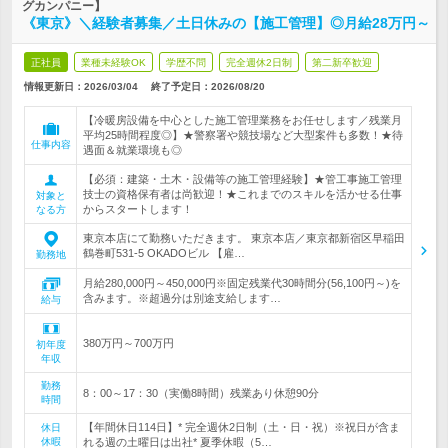
グカンパニー】
《東京》＼経験者募集／土日休みの【施工管理】◎月給28万円～
正社員
業種未経験OK
学歴不問
完全週休2日制
第二新卒歓迎
情報更新日：2026/03/04
終了予定日：
2026/08/20
【冷暖房設備を中心とした施工管理業務をお任せします／残業月
平均25時間程度◎】★警察署や競技場など大型案件も多数！★待
仕事内容
遇面＆就業環境も◎
【必須：建築・土木・設備等の施工管理経験】★管工事施工管理
技士の資格保有者は尚歓迎！★これまでのスキルを活かせる仕事
対象と
からスタートします！
なる方
東京本店にて勤務いただきます。 東京本店／東京都新宿区早稲田
鶴巻町531-5 OKADOビル 【雇…
勤務地
月給280,000円～450,000円※固定残業代30時間分(56,100円～)を
含みます。※超過分は別途支給します…
給与
380万円～700万円
初年度
年収
勤務
8：00～17：30（実働8時間）残業あり休憩90分
時間
【年間休日114日】* 完全週休2日制（土・日・祝）※祝日が含ま
休日
休暇
れる週の土曜日は出社* 夏季休暇（5…