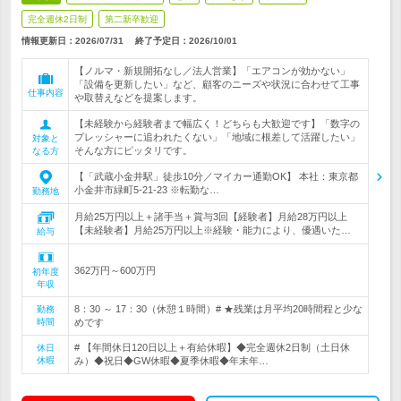
完全週休2日制
第二新卒歓迎
情報更新日：2026/07/31
終了予定日：
2026/10/01
【ノルマ・新規開拓なし／法人営業】「エアコンが効かない」
「設備を更新したい」など、顧客のニーズや状況に合わせて工事
仕事内容
や取替えなどを提案します。
【未経験から経験者まで幅広く！どちらも大歓迎です】「数字の
プレッシャーに追われたくない」「地域に根差して活躍したい」
対象と
そんな方にピッタリです。
なる方
【「武蔵小金井駅」徒歩10分／マイカー通勤OK】 本社：東京都
小金井市緑町5-21-23 ※転勤な…
勤務地
月給25万円以上＋諸手当＋賞与3回【経験者】月給28万円以上
【未経験者】月給25万円以上※経験・能力により、優遇いた…
給与
362万円～600万円
初年度
年収
8：30 ～ 17：30（休憩１時間）# ★残業は月平均20時間程と少な
勤務
時間
めです
# 【年間休日120日以上＋有給休暇】◆完全週休2日制（土日休
休日
休暇
み）◆祝日◆GW休暇◆夏季休暇◆年末年…