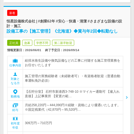
新着
恒星設備株式会社 | #創業62年 #安心・快適・清潔 #さまざまな設備の設
計・施工
設備工事の【施工管理】《北海道》◆賞与年2回◆転勤なし
正社員
急募
学歴不問
第二新卒歓迎
情報更新日：2026/06/01
終了予定日：
2026/09/14
給排水衛生設備や換気設備などの工事に付随する施工管理業務を
お任せいたします
仕事内容
施工管理の実務経験者（未経験者可）・有資格者歓迎（普通自動
対象と
車運転免許必須）
なる方
【石狩分室】 石狩市新港西3-748-10 ※マイカー通勤可 【雇入れ
直後】上記事業所 【変更の範…
勤務地
月給258,220円～444,090円※経験・資格により優遇いたします。
※固定残業代（42,870円～95,520円…
給与
309万円～710万円
初年度
年収