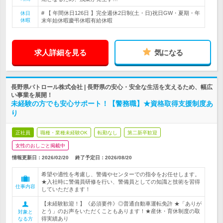
# 【 年間休日126日 】完全週休2日制(土・日)祝日GW・夏期・年
休日
休暇
末年始休暇慶弔休暇有給休暇
求人詳細を見る
気になる
長野県パトロール株式会社 | 長野県の安心・安全な生活を支えるため、幅広
い事業を展開！
未経験の方でも安心サポート！【警務職】★資格取得支援制度あ
り
正社員
職種・業種未経験OK
転勤なし
第二新卒歓迎
女性のおしごと掲載中
情報更新日：2026/02/20
終了予定日：
2026/08/20
希望や適性を考慮し、警備やセンターでの指令をお任せします。
★入社時に警備員研修を行い、警備員としての知識と技術を習得
仕事内容
していただきます！
【未経験歓迎！】《必須要件》◎普通自動車運転免許 ★「ありが
とう」のお声をいただくこともあります！★産休・育休制度の取
対象と
得実績あり
なる方