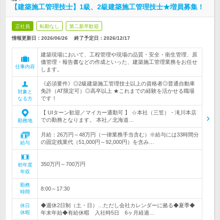
【建築施工管理技士】1級、2級建築施工管理技士★増員募集！
正社員
転勤なし
第二新卒歓迎
情報更新日：2026/06/26
終了予定日：
2026/12/17
建築現場において、工程管理や現場の品質・安全・衛生管理、原
価管理・報告書などの作成といった、建築施工管理業務をお任せ
仕事内容
します。
《必須要件》◎2級建築施工管理技士以上の資格者◎普通自動車
免許（AT限定可）◎高卒以上 ★これまでの経験を活かせる職場
対象と
です！
なる方
【 UIターン歓迎／マイカー通勤可 】 ☆本社（三笠）・滝川本店
での勤務となります。 本社／北海道…
勤務地
月給：26万円～48万円（一律業務手当含む）※給与には33時間分
の固定残業代（51,000円～92,000円）を含み…
給与
350万円～700万円
初年度
年収
勤務
8:00～17:30
時間
◆週休2日制（土・日）…ただし会社カレンダーに拠る◆夏季◆
休日
休暇
年末年始◆有給休暇 入社時5日 6ヶ月経過…