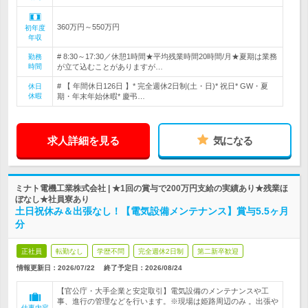
360万円～550万円
初年度
年収
# 8:30～17:30／休憩1時間★平均残業時間20時間/月★夏期は業務
勤務
時間
が立て込むことがありますが…
# 【 年間休日126日 】* 完全週休2日制(土・日)* 祝日* GW・夏
休日
休暇
期・年末年始休暇* 慶弔…
求人詳細を見る
気になる
ミナト電機工業株式会社 | ★1回の賞与で200万円支給の実績あり★残業ほ
ぼなし★社員寮あり
土日祝休み＆出張なし！【電気設備メンテナンス】賞与5.5ヶ月
分
正社員
転勤なし
学歴不問
完全週休2日制
第二新卒歓迎
情報更新日：2026/07/22
終了予定日：
2026/08/24
【官公庁・大手企業と安定取引】電気設備のメンテナンスや工
事、進行の管理などを行います。※現場は姫路周辺のみ 。出張や
仕事内容