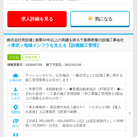
求人詳細を見る
気になる
株式会社帝設備 | 創業40年以上の実績を誇る千葉県密着の設備工事会社
＜東京＞地域インフラを支える【設備施工管理】
正社員
学歴不問
情報更新日：2026/07/28
終了予定日：
2027/01/18
マンションやビル、公共施設、一般住宅などの設備工事に関する
施工管理業務をお任せします！
仕事内容
＼学歴不問・未経験歓迎！／◆普通自動車免許（AT限定可）◆い
ずれか必須⇒ ◇工事の施工管理経験 ◇管工事施工管理技士2級以
対象と
上の資格をお持ちの方！
なる方
＜東京事務所＞ 東京都中央区入船3-4-7 ツカダビル3階 【雇入
れ直後】上記事業所 【変更の範囲…
勤務地
【月給】300,000円～600,000円※上記には固定残業代として45時
間／70,000円～分含む 超過分は別途支…
給与