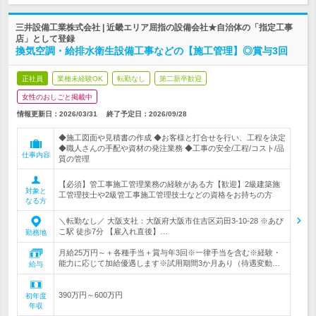
三井設備工業株式会社 | 近畿エリア屈指の設備会社★自治体の「指定工事
店」として登録
換気空調・給排水衛生設備工事などの【施工管理】◎賞与3回
正社員
業種未経験OK
転勤なし
第二新卒歓迎
女性のおしごと掲載中
情報更新日：2026/03/31
終了予定日：
2026/09/28
◆施工図面や見積書の作成 ◆お客様と打合せを行い、工程を決定
◆職人さんの手配や資材の発注業務 ◆工事の安全/工程/コスト/品
仕事内容
質の管理
【必須】管工事施工管理業務の経験がある方【歓迎】2級建築施
対象と
工管理技士や2級管工事施工管理技士などの資格をお持ちの方
なる方
＼転勤なし／ 大阪支社：大阪府大阪市住吉区苅田3-10-28 ※あび
こ駅 徒歩7分 【雇入れ直後】…
勤務地
月給25万円～＋各種手当＋賞与年3回※一律手当を含む※経験・
能力に応じて加給優遇します※試用期間3か月あり（待遇変動…
給与
390万円～600万円
初年度
年収