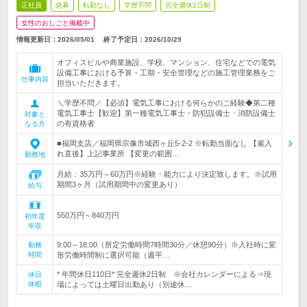
正社員
急募
転勤なし
学歴不問
完全週休2日制
女性のおしごと掲載中
情報更新日：2026/05/01
終了予定日：
2026/10/29
オフィスビルや商業施設、学校、マンション、住宅などでの電気
設備工事における予算・工期・安全管理などの施工管理業務をご
仕事内容
担当いただきます。
＼学歴不問／【必須】電気工事における何らかのご経験◆第二種
電気工事士【歓迎】第一種電気工事士・防犯設備士・消防設備士
対象と
の有資格者
なる方
■福岡支店／福岡県宗像市城西ヶ丘5-2-2 ※転勤当面なし 【雇入
れ直後】上記事業所 【変更の範囲…
勤務地
月給：35万円～60万円※経験・能力により決定致します。※試用
期間3ヶ月（試用期間中の変更あり）
給与
550万円～840万円
初年度
年収
9:00～18:00（所定労働時間7時間30分／休憩90分）※入社時に変
勤務
時間
形労働時間制に選択可能（週平…
* 年間休日110日* 完全週休2日制 ※会社カレンダーによる⇒現
休日
休暇
場によっては土曜日出勤あり（別途休…