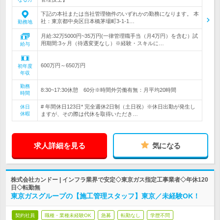
下記の本社または当社管理物件のいずれかの勤務になります。 本
社：東京都中央区日本橋茅場町3-1-1…
勤務地
月給:32万5000円~35万円(一律管理職手当（月4万円）を含む）試
用期間:3ヶ月（待遇変更なし）※経験・スキルに…
給与
600万円～650万円
初年度
年収
勤務
8:30~17:30休憩 60分※時間外労働有無：月平均20時間
時間
# 年間休日123日* 完全週休2日制（土日祝）※休日出勤が発生し
休日
休暇
ますが、その際は代休を取得いただき…
求人詳細を見る
気になる
株式会社カンドー | インフラ業界で安定◇東京ガス指定工事業者◇年休120
日◇転勤無
東京ガスグループの【施工管理スタッフ】東京／未経験OK！
契約社員
職種・業種未経験OK
急募
転勤なし
学歴不問