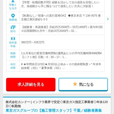
【学歴・転職回数不問】経験を活かして次の成長を目指したい
対象と
方、未経験から手に職をつけて成長したい方共に大歓迎！
なる方
【転勤なし／現場への直行直帰OK】 ◆東京本店 〒136-0075 東
京都江東区新砂1-3-3
勤務地
【経験者・有資格者】月給25万2000円～33万1400円＋賞与年2回
※試用期間6カ月中：月給24万2000円～32…
給与
380万円～535万円
初年度
年収
1カ月単位の変形労働時間制1週間あたりの平均労働時間40時間#
勤務
時間
【シフト例】日勤：8：30～17：1…
# ★年間休日123日★月9日以上休み＜その他休暇制度＞* 年末年
休日
休暇
始休暇（3日）* 夏季休暇（3日）…
求人詳細を見る
気になる
株式会社カンドー | インフラ業界で安定◇東京ガス指定工事業者◇年休120
日◇転勤無
東京ガスグループの【施工管理スタッフ】千葉／経験者募集