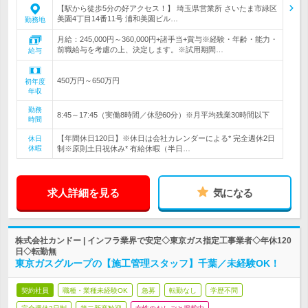
【駅から徒歩5分の好アクセス！】 埼玉県営業所 さいたま市緑区
美園4丁目14番11号 浦和美園ビル…
勤務地
月給：245,000円～360,000円+諸手当+賞与※経験・年齢・能力・
前職給与を考慮の上、決定します。※試用期間…
給与
450万円～650万円
初年度
年収
勤務
8:45～17:45（実働8時間／休憩60分）※月平均残業30時間以下
時間
【年間休日120日】※休日は会社カレンダーによる* 完全週休2日
休日
休暇
制※原則土日祝休み* 有給休暇（半日…
求人詳細を見る
気になる
株式会社カンドー | インフラ業界で安定◇東京ガス指定工事業者◇年休120
日◇転勤無
東京ガスグループの【施工管理スタッフ】千葉／未経験OK！
契約社員
職種・業種未経験OK
急募
転勤なし
学歴不問