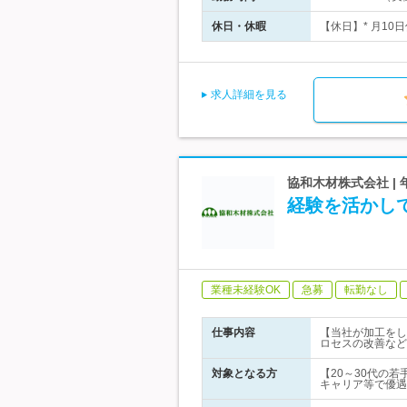
休日・休暇
【休日】* 月10
求人詳細を見る
協和木材株式会社 | 
経験を活かし
業種未経験OK
急募
転勤なし
仕事内容
【当社が加工をし
ロセスの改善など
対象となる方
【20～30代の
キャリア等で優遇