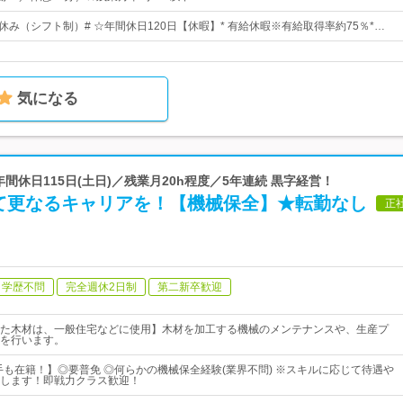
日休み（シフト制）# ☆年間休日120日【休暇】* 有給休暇※有給取得率約75％*…
気になる
年間休日115日(土日)／残業月20h程度／5年連続 黒字経営！
て更なるキャリアを！【機械保全】★転勤なし
正
学歴不問
完全週休2日制
第二新卒歓迎
た木材は、一般住宅などに使用】木材を加工する機械のメンテナンスや、生産プ
を行います。
若手も在籍！】◎要普免 ◎何らかの機械保全経験(業界不問) ※スキルに応じて待遇や
します！即戦力クラス歓迎！