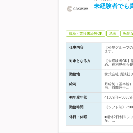
未経験者でも
職種・業種未経験OK
急募
転勤
仕事内容
【松屋グループの
ます。
対象となる方
【未経験者OK】
め。福利厚生も整
勤務地
株式会社 講談社 東
給与
月給制（基本給）2
当、時間外手…
初年度年収
410万円～503万
勤務時間
《シフト制》7:00
休日・休暇
■週休2日制※シ
産、…