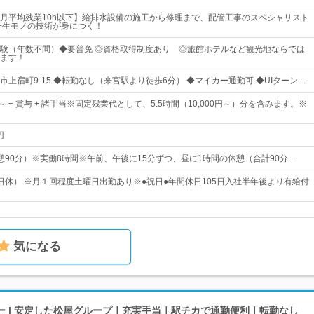
月平均残業10h以下】給排水設備の施工から修理まで、配管工事のスペシャリスト
一生モノの技術が身につく！
験（年数不問）◆要普免 ◎資格取得制度あり ◎旅館ホテルなど観光地ならでは
ます！
上宿町9-15 ◆転勤なし（来宮駅より徒歩6分） ◆マイカー通勤可 ◆UIターン…
円～ + 賞与 + 諸手当※固定残業代として、5.5時間（10,000円～）分を含みます。※
円
0（休憩90分）※実働8時間※午前、午後に15分ずつ、昼に1時間の休憩（合計90分…
日休） ※月１回程度土曜日出勤あり※●祝日●年間休日105日入社半年後より有給付
気になる
ー | 安定した松屋グループ｜充実手当｜駅チカで通勤便利｜転勤なし