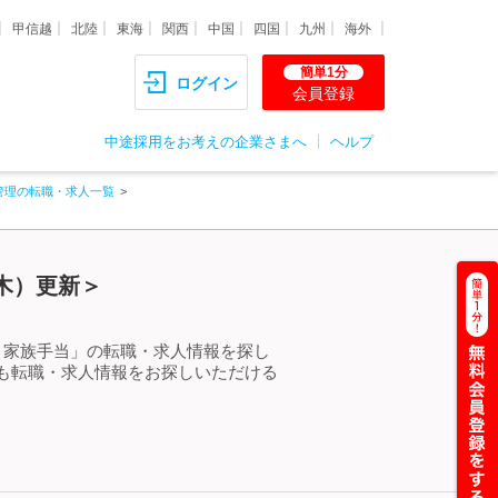
甲信越
北陸
東海
関西
中国
四国
九州
海外
簡単1分
ログイン
会員登録
中途採用をお考えの企業さまへ
ヘルプ
管理の転職・求人一覧
（木）更新＞
 家族手当」の転職・求人情報を探し
も転職・求人情報をお探しいただける