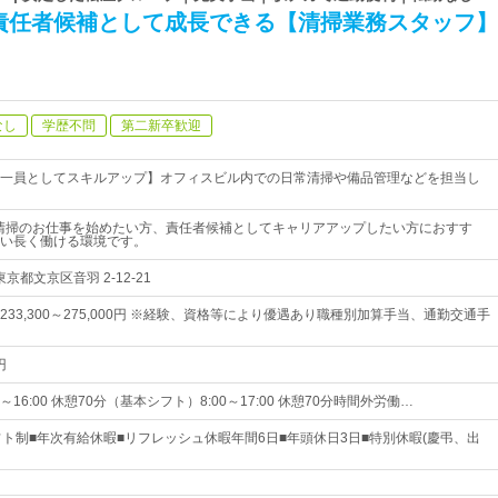
責任者候補として成長できる【清掃業務スタッフ】
なし
学歴不問
第二新卒歓迎
一員としてスキルアップ】オフィスビル内での日常清掃や備品管理などを担当し
清掃のお仕事を始めたい方、責任者候補としてキャリアアップしたい方におすす
い長く働ける環境です。
京都文京区音羽 2-12-21
33,300～275,000円 ※経験、資格等により優遇あり職種別加算手当、通勤交通手
円
～16:00 休憩70分（基本シフト）8:00～17:00 休憩70分時間外労働…
フト制■年次有給休暇■リフレッシュ休暇年間6日■年頭休日3日■特別休暇(慶弔、出