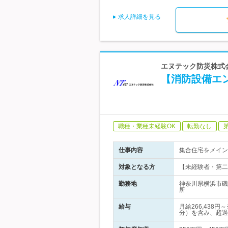
求人詳細を見る
エヌテック防災株式会
【消防設備エ
職種・業種未経験OK
転勤なし
仕事内容
集合住宅をメイン
対象となる方
【未経験者・第二
勤務地
神奈川県横浜市磯
所
給与
月給266,438
分）を含み、超過