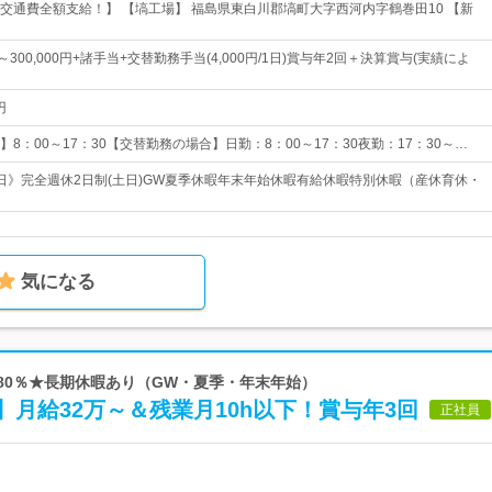
／交通費全額支給！】 【塙工場】 福島県東白川郡塙町大字西河内字鶴巻田10 【新
円～300,000円+諸手当+交替勤務手当(4,000円/1日)賞与年2回＋決算賞与(実績によ
円
8：00～17：30【交替勤務の場合】日勤：8：00～17：30夜勤：17：30～…
15日》完全週休2日制(土日)GW夏季休暇年末年始休暇有給休暇特別休暇（産休育休・
気になる
約80％★長期休暇あり（GW・夏季・年末年始）
月給32万～＆残業月10h以下！賞与年3回
正社員