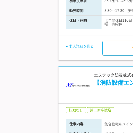
初年度年収
350万円～450万
勤務時間
8:30～17:3
休日・休暇
【年間休日110
暇・有給休…
求人詳細を見る
エヌテック防災株式会
【消防設備エ
転勤なし
第二新卒歓迎
仕事内容
集合住宅をメイン