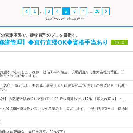
…
…
1
3
4
5
6
7
28
201件〜250件（全1362件中）
ループの安定基盤で、建物管理のプロを目指す。
修繕管理】◆直行直帰OK◆資格手当あり
正社員
施設を中心とした、改修・設備工事を担当。現場調査から協力会社の手配、工
理などをお任せします。
＜必須＞高卒以上、要普免、建築士または建築施工管理技士の有資格者＜歓迎＞
の方
社】 大阪府大阪市浪速区湊町1-4-38 近鉄新難波ビル17階 【雇入れ直後】上…
0円～323,200円※経験やスキルを考慮の上、決定します。※試用期間3ヶ月（待遇同
円
（実働8h／休憩60分）★残業月平均20h以下！