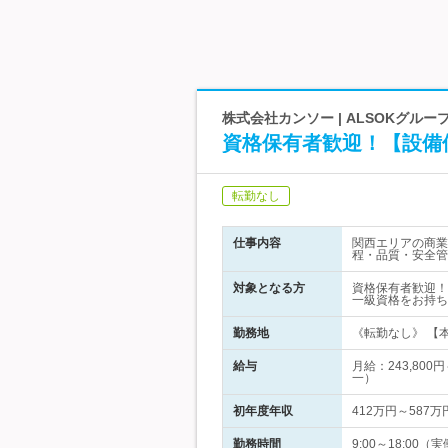
株式会社カンソー | ALSOKグ
資格保有者歓迎！【設備
転勤なし
仕事内容
関西エリアの商業
程・品質・安全管
対象となる方
資格保有者歓迎！
一級資格をお持ち
勤務地
《転勤なし》 【本
給与
月給：243,80
一）
初年度年収
412万円～587万
勤務時間
9:00～18:00