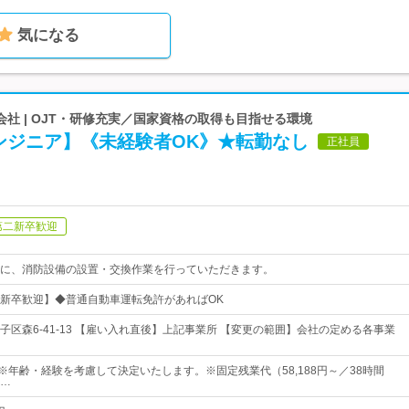
気になる
社 | OJT・研修充実／国家資格の取得も目指せる環境
ンジニア】《未経験者OK》★転勤なし
正社員
第二新卒歓迎
に、消防設備の設置・交換作業を行っていただきます。
新卒歓迎】◆普通自動車運転免許があればOK
子区森6-41-13 【雇い入れ直後】上記事業所 【変更の範囲】会社の定める各事業
円～※年齢・経験を考慮して決定いたします。※固定残業代（58,188円～／38時間
…