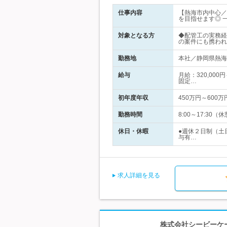
仕事内容
【熱海市内中心／
を目指せます◎ 
対象となる方
◆配管工の実務経
の案件にも携われ
勤務地
本社／静岡県熱海市
給与
月給：320,000
固定…
初年度年収
450万円～600万
勤務時間
8:00～17:3
休日・休暇
●週休２日制（土
与有…
求人詳細を見る
株式会社シービーケ