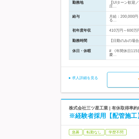
勤務地
【UIターン歓迎
庄…
給与
月給：200,000
る…
初年度年収
410万円～600万
勤務時間
【日勤のみの場合】
休日・休暇
# 《年間休日1
慶…
求人詳細を見る
株式会社三ツ星工業 | 有休取得率
※経験者採用【配管施工】
急募
転勤なし
学歴不問